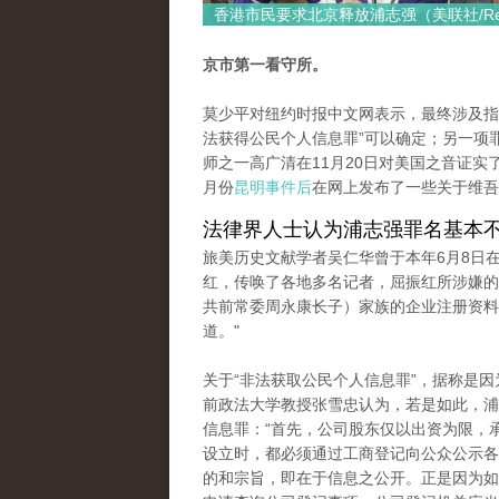
香港市民要求北京释放浦志强（美联社/Repo
京市第一看守所。
莫少平对纽约时报中文网表示，最终涉及指控
法获得公民个人信息罪”可以确定；另一项罪
师之一高广清在11月20日对美国之音证实
月份
昆明事件后
在网上发布了一些关于维吾
法律界人士认为浦志强罪名基本
旅美历史文献学者吴仁华曾于本年6月8日在T
红，传唤了各地多名记者，屈振红所涉嫌的
共前常委周永康长子）家族的企业注册资料
道。"
关于“非法获取公民个人信息罪”，据称是
前政法大学教授张雪忠认为，若是如此，浦
信息罪：“首先，公司股东仅以出资为限，
设立时，都必须通过工商登记向公众公示各
的和宗旨，即在于信息之公开。正是因为如