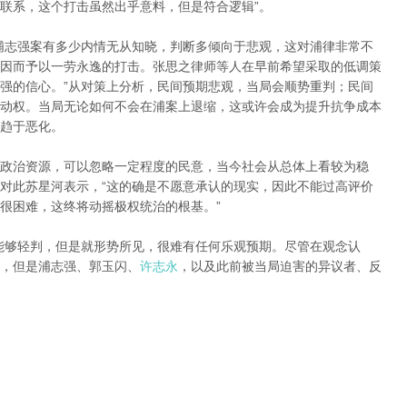
联系，这个打击虽然出乎意料，但是符合逻辑”。
浦志强案有多少内情无从知晓，判断多倾向于悲观，这对浦律非常不
因而予以一劳永逸的打击。张思之律师等人在早前希望采取的低调策
强的信心。”从对策上分析，民间预期悲观，当局会顺势重判；民间
动权。当局无论如何不会在浦案上退缩，这或许会成为提升抗争成本
趋于恶化。
政治资源，可以忽略一定程度的民意，当今社会从总体上看较为稳
对此苏星河表示，“这的确是不愿意承认的现实，因此不能过高评价
很困难，这终将动摇极权统治的根基。”
能够轻判，但是就形势所见，很难有任何乐观预期。尽管在观念认
，但是浦志强、郭玉闪、
许志永
，以及此前被当局迫害的异议者、反
。