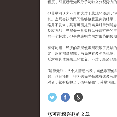
程度，彻底断绝知识分子与独立分裂势力的
但苏星河认为不可扩大过于悲观的预测，“
利。当局会认为民间能够接受重判的结果，
略并不妥当，其有可能提升当局对重判浦志
反应强烈，当局会一意孤行以强调打击的主
的一个标准，但是也表明当局对形势的预期
有评论指，经济的发展使当局积聚了足够的
定，反抗都是局部，当局没有多少危机感。
反对在具体效果上的意义。不过，经济已经
“浦律无罪，从个人情感出发，当然希望他
知、路径预期、行为选择等领域有诸多分歧
对者，都有所担当，值得敬佩”，苏星河说
您可能感兴趣的文章