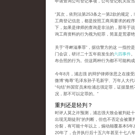
申请查询公司登记事项，公司登记机关应当
“其次，依刑法第253条之一第2款的规
工商登记信息，都是按照工商局要求的程序
下，如果是律师的查询是非法的，那等于说
询工商资料的行为视为犯罪，简直是荒谬绝
关于“寻衅滋事罪”，据信警方的这 一指
门会议，研讨二十五年前发生的
六四事件
。
布合照的行为。但这两种行为都不可能构成
今年8月，浦志强 的辩护律师张思之在接
微博“侮辱”毛泽东孙子毛新宇、万年人大
“勾结”外国官员来给浦志强定罪，证据显
况，那不可以定罪的。”
重判还是轻判？
时评人莫之许预测，浦志强大致会被判处十
出现无期徒刑”的判断，但也不否定会被重
分裂，有可能十年以上，煽动颠覆基本5年
20年了，合并执行后十五六年甚至十七八