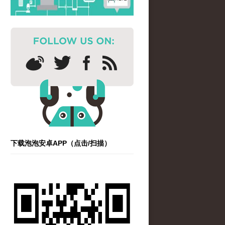
下载泡泡安卓APP（点击/扫描）