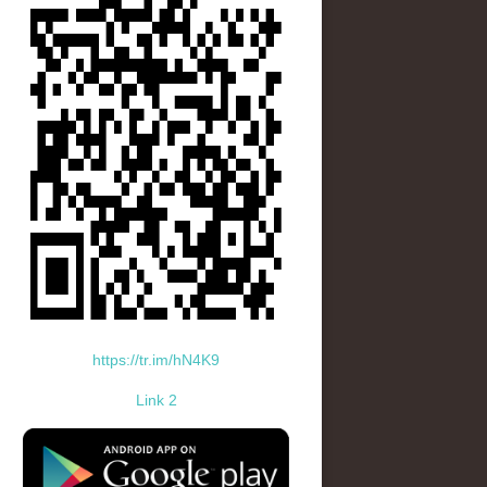
https://tr.im/hN4K9
Link 2
standard-icon-googleplay-app-store.png