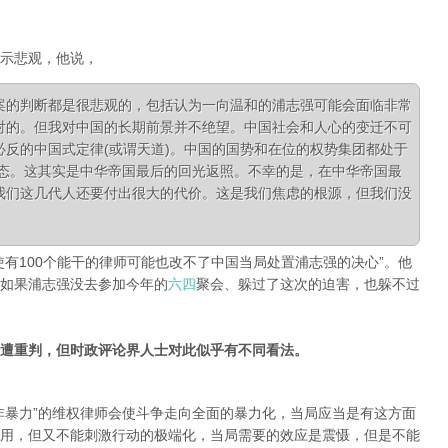
示悲观，他说，
案的判断都是很悲观的，包括认为一向温和的浦志强可能会面临非常
对的。但我对中国的长期前景并不绝望。中国社会和人心的变迁不可
反的中国式定律(或谓天道)。中国的国势和在位的权势集团都处于
状态。这其实是中华帝国最后的回光返照。不幸的是，在中华帝国最
我们这几代人还要付出很大的代价。这是我们焦虑的根源，但我们没
使有100个能干的律师可能也改不了中国当局处置浦志强的决心”。他
如果浦志强没去参加今年的
六四
聚会、躲过了这次的迫害，也躲不过
遭重判，但时政评论界人士对此似乎有不同看法。
非暴力”的维权律师会使斗争走向全面的暴力化，当局应当是有这方面
用，但又不能刺激行动的极端化，当局需要的效应是震慑，但是不能