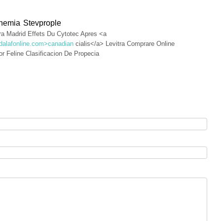
Anemia Stevprople
a Madrid Effets Du Cytotec Apres <a
tadalafonline.com>canadian
cialis</a> Levitra Comprare Online
or Feline Clasificacion De Propecia