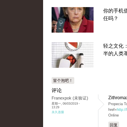
你的手机
任吗？
轻之文化
半的人类
冒个泡吧！
评论
Zithroma
Franexpok (未验证)
星期一, 06/03/2019 -
Propecia T
13:29
href=
http:/
永久连接
Online
回复