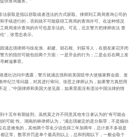
提供查询服务。”
定，非法获取是指以窃取或者违法的方式获取。律师到工商局查询公司的
和手续进行的，否则就不可能获得工商局的查询许可。在这种情况
工商局准许查询的许可也是非法的。可见，北京警方把律师依法 查
伦”，张雪忠表示。
控是因浦志强律师与徐友渔、郝建、胡石根、刘荻等人，在朋友家召开闭
警方的指控可能包括两个方面：一是开会的行为；二是会后在网上发
寻衅滋事罪。
受路透社访问中透露，警方就浦志强和前美国驻华大使骆家辉会面、发
代表申纪兰等问题，对其进行审问。张思之律师认为，如果警方真想用
然不足，“中国律师和美国大使见面，如果里面没有违法中国法律的情
到十五年有期徒刑。虽然莫之许不同意其他专注者认为的“有可能会
判的可能 性。湖南的林律师认为，“浦志强被定的是分裂罪，不是煽动
左右是难免的，其他两个罪名少说也得三年加两年，总计差不多就是
年都正常。数罪并罚是单个最高刑以上，总和刑期以下，一般会取个