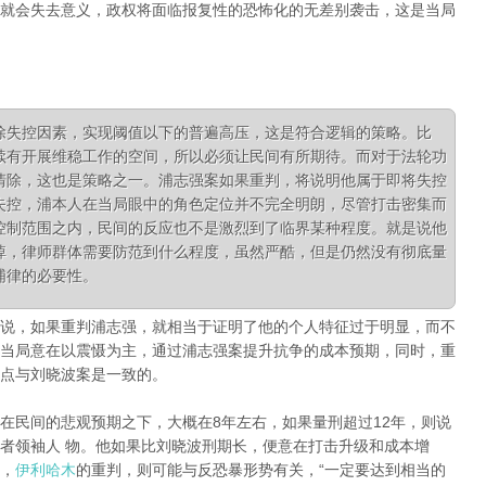
就会失去意义，政权将面临报复性的恐怖化的无差别袭击，这是当局
除失控因素，实现阈值以下的普遍高压，这是符合逻辑的策略。比
续有开展维稳工作的空间，所以必须让民间有所期待。而对于法轮功
清除，这也是策略之一。浦志强案如果重判，将说明他属于即将失控
失控，浦本人在当局眼中的角色定位并不完全明朗，尽管打击密集而
控制范围之内，民间的反应也不是激烈到了临界某种程度。就是说他
掉，律师群体需要防范到什么程度，虽然严酷，但是仍然没有彻底量
浦律的必要性。
说，如果重判浦志强，就相当于证明了他的个人特征过于明显，而不
当局意在以震慑为主，通过浦志强案提升抗争的成本预期，同时，重
这点与刘晓波案是一致的。
在民间的悲观预期之下，大概在8年左右，如果量刑超过12年，则说
者领袖人 物。他如果比刘晓波刑期长，便意在打击升级和成本增
，
伊利哈木
的重判，则可能与反恐暴形势有关，“一定要达到相当的