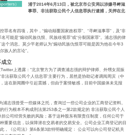
rters）
浦于2014年6月13日，被北京市公安局以涉嫌寻衅滋
事罪、非法获取公民个人信息罪执行逮捕，关押在北
罪名有四项，其中，“煽动颠覆国家政权罪”、“寻衅滋事罪”，及“非
名可能是“煽动民族仇恨、民族歧视罪”或“分裂国家罪”。浦志强的律
了这个消息。莫少平老师认为“煽动民族仇恨罪可能是因为他在今年3
尔族人的言论”。
不成立
witter上透露："北京警方为了调查浦志强的辩护律师、外甥女屈振
'非法获取公民个人信息罪'主要行为，居然是协助记者调阅周滨（中
，这在新闻圈中引起震撼，但由于案情敏感，目前中国媒体未见报
因为浦志强曾受一些媒体之托，查询过一些公司企业的工商登记资料。
的行为根本不构成刑法第253条之一第2款规定的 非法获取公民个人
承担公司经营失败的风险；基于这种股东有限责任制度，任何公司于
种重要信息，以保障潜在交易者的交易安全。公司企业工商登记的目
此，《公司法》第6条第3款特明确规定： 公众可以向公司登记机关