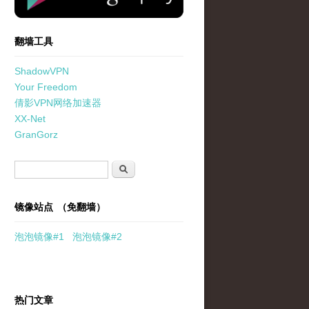
翻墙工具
ShadowVPN
Your Freedom
倩影VPN网络加速器
XX-Net
GranGorz
搜索表单
搜索
镜像站点 （免翻墙）
泡泡
镜像
#1
泡泡
镜像#2
热门文章