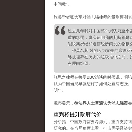
中间数”。
旅美学者张大军对浦志强律师的量刑预测表
过去几年我对中国整个局势乃至个
重的惩罚，事实证明我的判断都是
能脱离易经和道德经所阐发的物极必
一种莫名其 妙的人为亢奋的巅峰
终被埋葬在历史的垃圾堆中之前，
有理由绝望。
张思之律师在接受BBC访谈的时候说，“即
认为中国当局早就想好了如何处置浦志强。
明年。
观察显示，
律法界人士普遍认为浦志强案会
重判将提升政府代价
分析指，中国政府需要考虑到，重判支持“
研究的。在当局角度上看，打击需要经济实