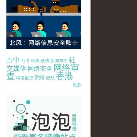
占中
社
台湾
审查
微博
新闻自由
网络审
交媒体
网络安全
查
香港
翻墙
网络监控
隐私
更多
pao-pao-banner-mirror-site-120814.jpg