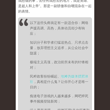
我想做的事，去任何我想去的地方，我是英雄、
是超人和上帝”。那是一副骄傲和自嘲混杂在一起
的表情。
以下这些头疼病定有一款适合你：网络
声援高调、高热，具体动员却少有响
应；
知识分子和学者们猛追热点、只求点击
量，放弃理想主义追求，从公众社会中
隐退；
极端主义高涨，政治前所未有的针锋相
对；
民粹政客纷纷崛起、
地摊伪媒体膘肥体
壮
，真相是什么鬼？让你开心才是唯一
目的；
痴迷电子游戏的人越来越多，网吧猝死
事件频频登陆新闻；