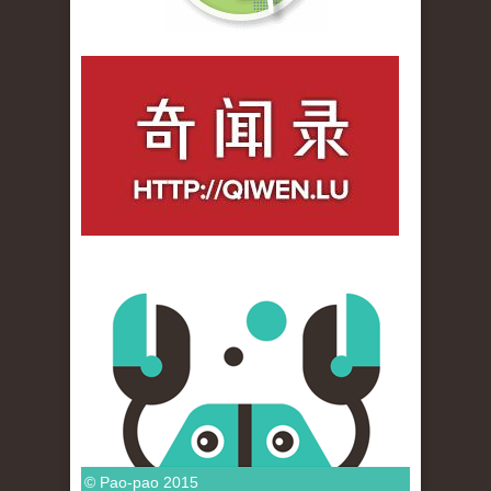
qiwenlu_logo.jpg
© Pao-pao 2015