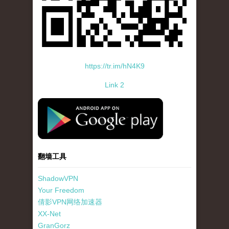
https://tr.im/hN4K9
Link 2
standard-icon-googleplay-app-store.png
翻墙工具
ShadowVPN
Your Freedom
倩影VPN网络加速器
XX-Net
GranGorz