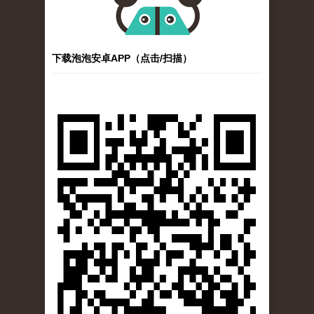
下载泡泡安卓APP（点击/扫描）