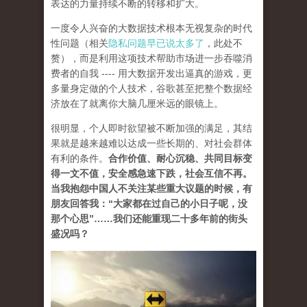
表达的力量持续不断的转移和扩大。
一度令人兴奋的大数据技术根本无视复杂的时代
性问题（相关
隐私问题早已说太多了
，此处不
赘），而是利用这项技术帮助市场进一步吞噬消
费者的自我 ---- 用大数据开发出逼真的游戏，更
多量身定做的个人技术，谷歌甚至把整个数据经
济放在了就离你大脑几厘米远的眼镜上。
很明显，个人即时欲望被不断加强的满足，其结
果就是越来越难以达成一些长期的、对社会群体
有利的条件。
合作价值、耐心沉稳、共同目标变
得一文不值，安全感急速下跌，社会互信不再。
当我抱怨中国人不关注某些重大议题的时候，有
朋友回答我：“大家都在过自己的小日子呢，没
那个心思”……我们还能重现二十多年前的街头
盛况吗？