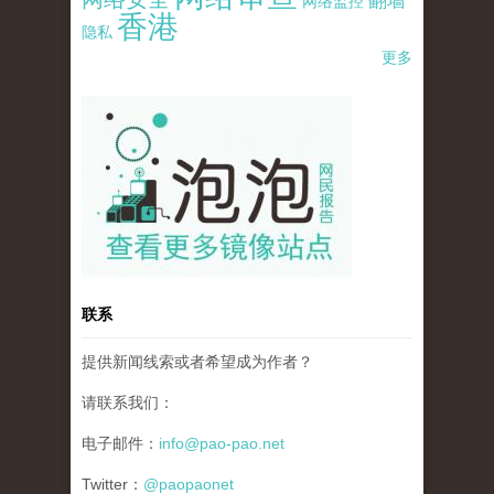
翻墙
网络监控
香港
隐私
更多
pao-pao-banner-mirror-site-120814.jpg
联系
提供新闻线索或者希望成为作者？
请联系我们：
电子邮件：
info@pao-pao.net
Twitter：
@paopaonet