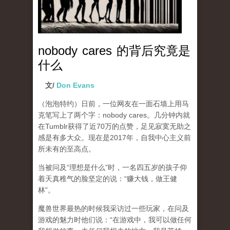
nobody cares 的背后究竟是
什么
文/
Don Evans
（泡泡特约）
日前，一位网友在一面石墙上用马
克笔写上了两个字：nobody cares。几分钟内就
在Tumblr获得了近70万的点赞，足见寂寞无助之
感是有多大众。现在是2017年，自我中心主义前
所未有的至高点。
当被问及“理想是什么”时，一名四五岁的孩子仰
着天真稚气的脸坚定的说：“赚大钱，做王健
林”。
魔兽世界最热的时候我采访过一些玩家，在问及
游戏的魅力时他们说：“在游戏中，我可以做任何