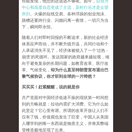
你能发现，他悲的还远远不够呢。如今，
自我为
中心和高度自恋变成了主流，及时行乐才是众望
所归
。火爆的短线交易、各种浮躁的创业泡沫、
跳槽还要跨行业、闪婚闪离一夜情，一切只为当
下，瞬间即永恒。
随着人们对即时回报的不断追求，新的社会经济
体系应声而动，并不断升级升温，共同行动和个
人承诺消失不见了，经济体被锁入了一个‘过热 -
崩溃’的死循环。发达国家的政府越来越短视，倾
向于避免复杂的长期问题，如教育改革、医疗改
革、气候变化，
却为什么直至特朗普宣布退出巴
黎气候协议，你才听到全球的一片哗然？
买买买！赶紧醒醒，说的就是你
共产党面对中国经济低迷不振的现状第一时间想
到的方略就是：拉动内需扩大消费。它为什么如
此坚定？它心里有谱。所谓的改革开放让人们不
仅有了钱，价值观也发生了巨变，中国人从美国
人哪学到的唯一东西就是物质主义，并将其弊端
登峰造极地呈现了出来。