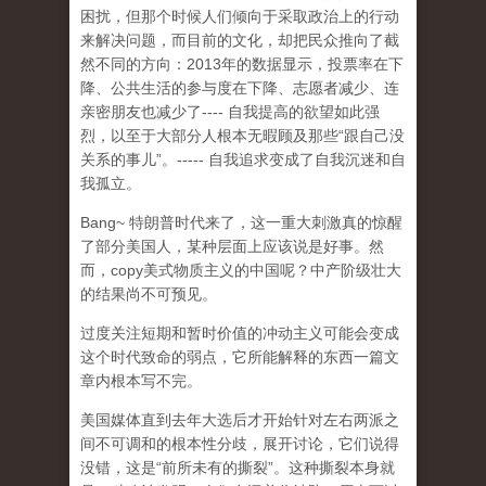
困扰，但那个时候人们倾向于采取政治上的行动
来解决问题，而目前的文化，却把民众推向了截
然不同的方向：2013年的数据显示，投票率在下
降、公共生活的参与度在下降、志愿者减少、连
亲密朋友也减少了---- 自我提高的欲望如此强
烈，以至于大部分人根本无暇顾及那些“跟自己没
关系的事儿”。----- 自我追求变成了自我沉迷和自
我孤立。
Bang~ 特朗普时代来了，这一重大刺激真的惊醒
了部分美国人，某种层面上应该说是好事。然
而，copy美式物质主义的中国呢？中产阶级壮大
的结果尚不可预见。
过度关注短期和暂时价值的冲动主义可能会变成
这个时代致命的弱点，它所能解释的东西一篇文
章内根本写不完。
美国媒体直到去年大选后才开始针对左右两派之
间不可调和的根本性分歧，展开讨论，它们说得
没错，这是“前所未有的撕裂”。这种撕裂本身就