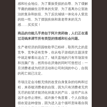
感和社会地位、为了重振受损的自尊、为了缓解
平庸的婚姻生活带来的失望、为了逃离办公室政
治的复杂和奴役、为了反抗城镇一体化令人窒息
的统一性、为了摆脱疾病和衰老带来的无力
感……买买买！
商品的功能几乎类似于阿片类药物，人们正在通
过花钱来调节所有类型的情感和社会问题。
生产者经济的田园牧歌早已粉碎，取而代之的是
竞争、竞争还有竞争，你从电子游戏的主题演变
中就足够看出这点了。铺天盖地的只有市场宣传
和洗脑广告，然而你在厌倦的同时可曾想过：一
旦消费者成为经济活动和公司利润的中心，自我
的死亡就已注定。
市场注定会冷酷无情的改变自身复杂的结构和过
程，来吞噬消费者的自我，因为只有消费者无穷
无尽的欲望才能消化掉庞大的产出，这些产出永
远不会停止增长。或许换个角度看，个人自我会
很欢迎这种侵蚀，因为进入这个循环意味着自我