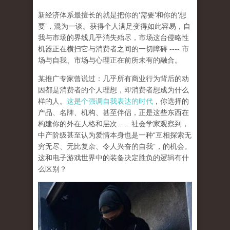
新经济体系最擅长的就是把你的‘需要’和你的‘想
要’，混为一谈。获得个人满足变得如此容易，自
我与市场的界线几乎消失殆尽，市场这台侵略性
机器正在横扫它与消费者之间的一切障碍 ---- 市
场与自我、市场与心理正在前所未有的融合。
某推广专家曾说过：几乎所有商业行为背后的动
因都是消费者的个人理想，即消费者想成为什么
样的人。
这是个强调自我表达的时代
，你选择的
产品、名牌、机构、甚至伴侣，正是这些东西在
构建你的外在人格和层次……社会学家观察到，
中产阶级甚至认为爱情本身也是一种“互相探索无
穷无尽、无比复杂、令人兴奋的自我”，的机会。
这和电子游戏世界中的装备决定胜负的逻辑有什
么区别？