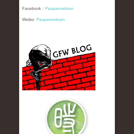
Facebook：
Paopaonetizen
Weibo:
Paopaonetizen
gfw_blog_small.jpg