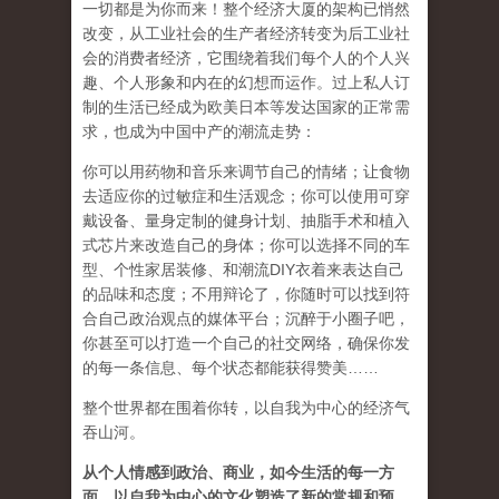
一切都是为你而来！整个经济大厦的架构已悄然
改变，从工业社会的生产者经济转变为后工业社
会的消费者经济，它围绕着我们每个人的个人兴
趣、个人形象和内在的幻想而运作。过上私人订
制的生活已经成为欧美日本等发达国家的正常需
求，也成为中国中产的潮流走势：
你可以用药物和音乐来调节自己的情绪；让食物
去适应你的过敏症和生活观念；你可以使用可穿
戴设备、量身定制的健身计划、抽脂手术和植入
式芯片来改造自己的身体；你可以选择不同的车
型、个性家居装修、和潮流DIY衣着来表达自己
的品味和态度；不用辩论了，你随时可以找到符
合自己政治观点的媒体平台；沉醉于小圈子吧，
你甚至可以打造一个自己的社交网络，确保你发
的每一条信息、每个状态都能获得赞美……
整个世界都在围着你转，以自我为中心的经济气
吞山河。
从个人情感到政治、商业，如今生活的每一方
面，以自我为中心的文化塑造了新的常规和预