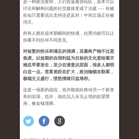
是一种政治发明，人们在逼着你站队，原本可以
讨论和解构问题的社交媒体变成了法庭 ---- 你被
告知只需要说出支持还是反对！中间立场正在被
消灭。
所有人都在追求那瞬间的快感，拉黑功能可以让
你看不到任何不同意见。
对短暂的快乐和满足的强调，其最终产物不过是
焦虑。以短期的自我利益为目标的文化意味着灾
难迟早要发生，至少在潜意识层面，很多人都明
白这一点。贫富差距在扩大，政治枷锁在勒紧，
极端主义盛行，愤怒情绪日益堆积。
这是一场新的战役，也许能就此推动另一个新变
革的实现，也许，就此沉入永无止境的欲望黑
洞，被金钱埋葬。