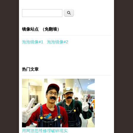
搜索表单
搜索
镜像站点 （免翻墙）
泡泡
镜像
#1
泡泡
镜像#2
热门文章
用网游思维修理破碎现实