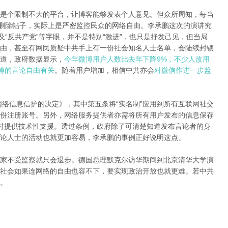
是个限制不大的平台，让博客能够发表个人意见。但众所周知，每当
上删除帖子，实际上是严密监控民众的网络自由。李承鹏这次的演讲究
及“反共产党”等字眼，并不是特别“激进”，也只是抒发己见，但当局
由，甚至有网民质疑中共手上有一份社会知名人士名单，会陆续封锁
道，政府数据显示，
今年微博用户人数比去年下降9%，不少人改用
微博的言论自由有关
。随着用户增加，相信中共亦会
对微信作进一步监
网络信息信护的决定》，其中第五条将“实名制”应用到所有互联网社交
份注册账号。另外，网络服务提供者亦需将所有用户发布的信息保存
时提供技术性支援。透过条例，政府除了可清楚知道发布言论者的身
论人士的活动也就更加容易，李承鹏的事例正好说明这点。
家不受监察就只会退步。德国总理默克尔访华期间到北京清华大学演
社会如果连网络的自由也容不下，要实现政治开放也就更难。若中共
。