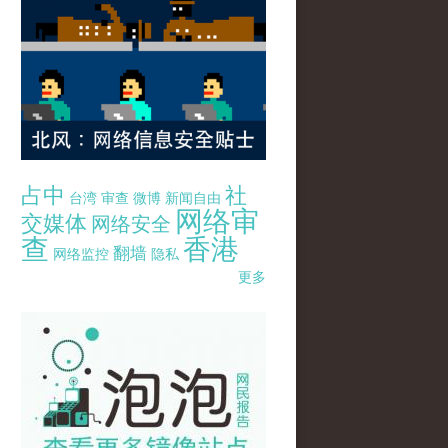
占中
社
台湾
审查
微博
新闻自由
网络审
交媒体
网络安全
查
香港
翻墙
网络监控
隐私
更多
pao-pao-banner-mirror-site-120814.jpg