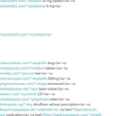
sinoprilzestril.com/">lisinopril
20 mg tablets</a> <a
rednisone911.com/">prednisone
5 mg</a>
://synthroid75.com/">synthroid</a>
//abruzzotaste.com/">ampicillin
drug</a> <a
onsciouspicks.com/">motilium
tablets</a> <a
aronfelip.com/">proscar
hair</a> <a
entrocurriculum.com/">ampicillin
500mg</a> <a
buyingtexashouses.com/">cheap
stromectol</a> <a
shaforeducation.net/">buy
lipitor online</a> <a
lowertec.com/">synthroid
137</a> <a
liminateinjuries.com/">propranolol
order</a> <a
ethinkopioids.org/">buy
disulfiram without prescription</a> <a
illboard-musicawards.de/">sildenafil</a>
<a href="
https://bnccoin-
erol
medication</a> <a href="
https://bankingrequests.com/">toradol