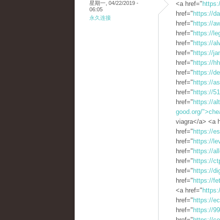
星期一, 04/22/2019 -
<a href="
https
06:05
href="
https://d
永久连接
href="
https://
href="
https://
href="
https://a
href="
https://j
href="
https://h
href="
https://d
href="
https://a
href="
https://5
href="
https://a
good.org/">che
viagra</a> <a h
href="
https://e
href="
https://l
href="
https://a
href="
https://c
href="
https://di
href="
https://f
<a href="
https
href="
https://
href="
https://9
href="
https://