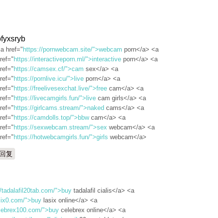
bfyxsryb
a href="
https://pornwebcam.site/">webcam
porn</a> <a
ref="
https://interactiveporn.ml/">interactive
porn</a> <a
ref="
https://camsex.cf/">cam
sex</a> <a
ref="
https://pornlive.icu/">live
porn</a> <a
ref="
https://freelivesexchat.live/">free
cam</a> <a
ref="
https://livecamgirls.fun/">live
cam girls</a> <a
ref="
https://girlcams.stream/">naked
cams</a> <a
ref="
https://camdolls.top/">bbw
cam</a> <a
ref="
https://sexwebcam.stream/">sex
webcam</a> <a
ref="
https://hotwebcamgirls.fun/">girls
webcam</a>
回复
//tadalafil20tab.com/">buy
tadalafil cialis</a> <a
asix0.com/">buy
lasix online</a> <a
elebrex100.com/">buy
celebrex online</a> <a