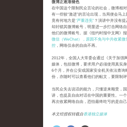
微博正逐渐褪色
在中国这个限制民众言论的社会，微博相对
有一些较“激进”的言论出现，当局便会马
竟有何地方是
“严重违宪”
？演讲中并没有提
却封锁其微博账号，明显进一步打击网络自
他们的微博账号。据《纽约时报中文网》报
微信（WeChat），原因不免与中共收紧
控
，网络仅余的自由不再。
2012年，全国人大常委会通过《关于加强
媒体，包括微博，要求用户必须使用真实身
6个月，并在公安或国家安全机关依法查询
份，亦随时可以查看他们的帖文，要限制评
当民众失去说话的能力，只懂逆来顺受，国
讲，也提及自由对话在中国的重要性。一个
再次收紧网络自由，恐怕最终吃亏的是自己
本文经授权转载自
香港独立媒体