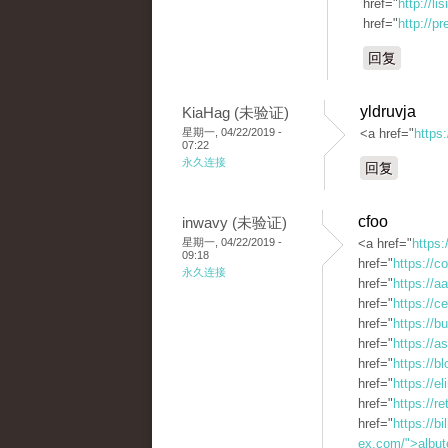
href="
http://li
href="
http://p
回复
yldruvja
KiaHag (未验证)
星期一, 04/22/2019 -
<a href="
https
07:22
永久连接
回复
cfoo
inwavy (未验证)
星期一, 04/22/2019 -
<a href="
https:
09:18
href="
https://c
永久连接
href="
https://a
href="
https://c
href="
https://
href="
https://a
href="
https://b
href="
https://e
href="
https://r
href="
https://b
ex.com/">albut