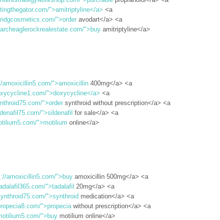
atingthegator.com/">amitriptyline</a>
<a
gandgcosmetics.com/">order
avodart</a> <a
earcheaglerockrealestate.com/">buy
amitriptyline</a>
//amoxicillin5.com/">amoxicillin
400mg</a> <a
doxycycline1.com/">doxycycline</a>
<a
ynthroid75.com/">order
synthroid without prescription</a> <a
ildenafil75.com/">sildenafil
for sale</a> <a
otilium5.com/">motilium
online</a>
s://amoxicillin5.com/">buy
amoxicillin 500mg</a> <a
tadalafil365.com/">tadalafil
20mg</a> <a
/synthroid75.com/">synthroid
medication</a> <a
/propecia8.com/">propecia
without prescription</a> <a
/motilium5.com/">buy
motilium online</a>