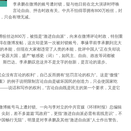
李承鹏在微博的账号遭封锁，疑与他日前在北大演讲时呼唤
言论自由、抨击时政有关。中共不怕得罪拥有800万粉丝，封
，只会有增无减。
纷丝达800万，被指是“激进自由派”，向来在微博评论时政，特别重
不得在微博发帖，这次却是第一次被封锁账号。事缘早前李承鹏到北大
的本能，但现在大家都违背了人类的本能，批评中国人“正在失却说
个瓷器大国，盛产“敏感瓷（词）”，如民主、自由、政改等词都被
蟹、斯巴达。李承鹏叹息这并不是文字的创新，是言论的退步。
众没有言论的权利”，自己反而拥有“惩罚言论的权力”。这是“傲慢”
法案》的例子说明限制言论自由是破坏国民的创造力，只会使国家吃
——说话和写作的权利，“言论自由既是民主的第一个要求，又是它
其微博账号马上遭封锁。一向与李对立的中共官媒《环球时报》总编辑
尖刻，差不多篇篇‘骂政府’”，更指“激进自由派必需有底线意识”，不
国畅行无阻”，明显是对李承鹏及其他“激进自由派”人士作出警告。