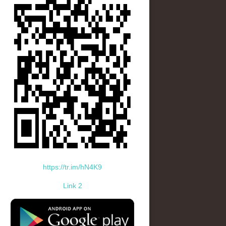
https://tr.im/hN4K9
Link 2
standard-icon-googleplay-app-store.png