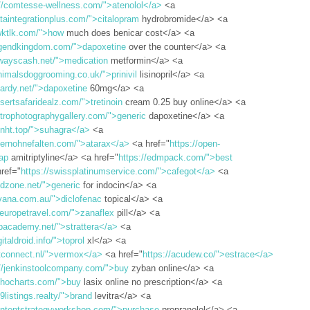
://comtesse-wellness.com/">atenolol</a>
<a
ataintegrationplus.com/">citalopram
hydrobromide</a> <a
awktlk.com/">how
much does benicar cost</a> <a
legendkingdom.com/">dapoxetine
over the counter</a> <a
lwayscash.net/">medication
metformin</a> <a
animalsdoggrooming.co.uk/">prinivil
lisinopril</a> <a
hardy.net/">dapoxetine
60mg</a> <a
esertsafaridealz.com/">tretinoin
cream 0.25 buy online</a> <a
strophotographygallery.com/">generic
dapoxetine</a> <a
1nht.top/">suhagra</a>
<a
lternohnefalten.com/">atarax</a>
<a href="
https://open-
ap
amitriptyline</a> <a href="
https://edmpack.com/">best
ref="
https://swissplatinumservice.com/">cafegot</a>
<a
sdzone.net/">generic
for indocin</a> <a
evana.com.au/">diclofenac
topical</a> <a
lleuropetravel.com/">zanaflex
pill</a> <a
tpacademy.net/">strattera</a>
<a
gitaldroid.info/">toprol
xl</a> <a
etconnect.nl/">vermox</a>
<a href="
https://acudew.co/">estrace</a>
://jenkinstoolcompany.com/">buy
zyban online</a> <a
echocharts.com/">buy
lasix online no prescription</a> <a
99listings.realty/">brand
levitra</a> <a
contentstrategyworkshop.com/">purchase
propranolol</a> <a