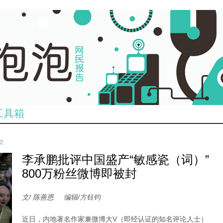
工具箱
提交
李承鹏批评中国盛产“敏感瓷（词）”
800万粉丝微博即被封
文/ 陈善恩
编辑/方钰钧
近日，内地著名作家兼微博大V（即经认证的知名评论人士）