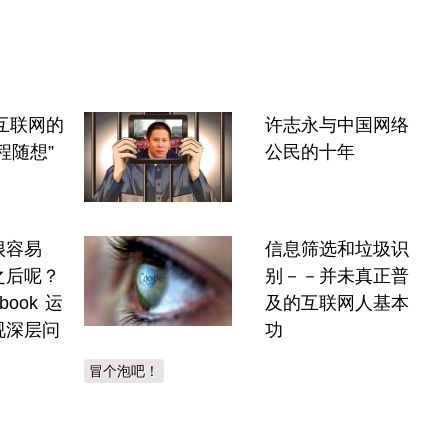
国互联网的
许志永与中国网络
程随想”
公民的十年
很容易
信息筛选和垃圾识
之后呢？
别－－并未真正普
book 运
及的互联网人基本
视深层问
功
冒个泡吧！