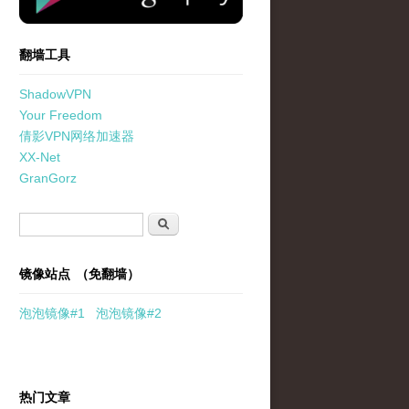
翻墙工具
ShadowVPN
Your Freedom
倩影VPN网络加速器
XX-Net
GranGorz
搜索表单
搜索
镜像站点 （免翻墙）
泡泡
镜像
#1
泡泡
镜像#2
热门文章