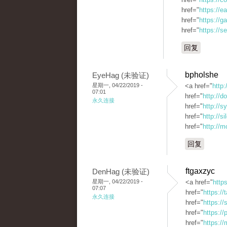
href="
https://e
href="
https://
href="
https://s
回复
bpholshe
EyeHag (未验证)
星期一, 04/22/2019 -
<a href="
http:
07:01
href="
http://
永久连接
href="
http://s
href="
http://s
href="
http://m
回复
ftgaxzyc
DenHag (未验证)
星期一, 04/22/2019 -
<a href="
http
07:07
href="
https://
永久连接
href="
https:/
href="
https:/
href="
https:/