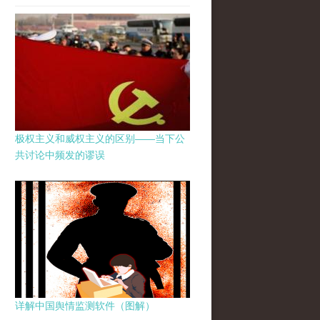
极权主义和威权主义的区别——当下公
共讨论中频发的谬误
详解中国舆情监测软件（图解）