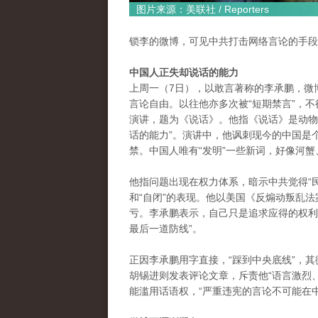
图片来源：美联社 / Reporters
锁李的微博，可见中共打击网络言论的手段
中国人正失却说话的能力
上周一（7日），以敢言著称的李承鹏，微博
言论自由。以往他亦多次被“短期禁言”，
演讲，题为《说话》。他指《说话》是动物
话的能力”。演讲中，他讽刺现今的中国是
禁。中国人唯有“发明”一些新词，好像河
他指问题出现在权力体系，暗示中共觉得“民
和“自闭”的表现。他以美国《反煽动叛乱
亏。李承鹏表示，自己只是追求应得的权利
最后一道防线”。
正因李承鹏用字直接，“踩到中央底线”，
胡锡进则发表评论文章，斥责他“语言激烈、
能滥用话语权，“严重违宪的言论不可能在中