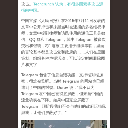
攻击。
Techcrunch 认为，有很多因素将攻击源
指向中国
。
中国官媒《人民日报》在2015年7月11日发表的
文章中公开抨击和抹黑当时被逮捕的多名维权律
师，文章中提到律师和访民使用的通信工具是微
信、QQ 群和 Telegram，其中 Telegram 被多次
突出和强调，称“‘电报’主要用于组织串联，里面
的言论基本都是攻击党和政府的……人们在里面
策划、组织各种声援活动，可以设定时间删除图
片和文字……
Telegram 包含了信息自毁功能、支持端对端加
密，很难被监听。当时 Telegram 的网站也已经
遭到了中国的封锁。Durov 说，“我不认为
Telegram 在中国已被彻底屏蔽，但来自中国的
流量确实在下降。如果中国完全屏蔽了
Telegram，现阶段我们不会与他们的政府玩猫鼠
游戏，让他们屏蔽好了。”