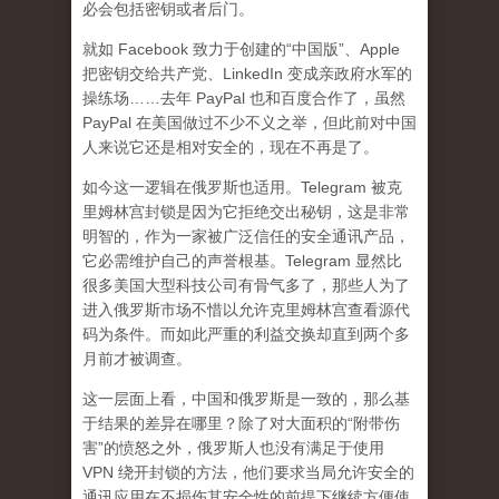
必会包括密钥或者后门。
就如 Facebook 致力于创建的“中国版”、Apple
把密钥交给共产党、LinkedIn 变成亲政府水军的
操练场……去年 PayPal 也和百度合作了，虽然
PayPal 在美国做过不少不义之举，但此前对中国
人来说它还是相对安全的，现在不再是了。
如今这一逻辑在俄罗斯也适用。Telegram 被克
里姆林宫封锁是因为它拒绝交出秘钥，这是非常
明智的，作为一家被广泛信任的安全通讯产品，
它必需维护自己的声誉根基。Telegram 显然比
很多美国大型科技公司有骨气多了，那些人为了
进入俄罗斯市场不惜以允许克里姆林宫查看源代
码为条件。而如此严重的利益交换却直到两个多
月前才被调查。
这一层面上看，中国和俄罗斯是一致的，那么基
于结果的差异在哪里？除了对大面积的“附带伤
害”的愤怒之外，俄罗斯人也没有满足于使用
VPN 绕开封锁的方法，他们要求当局允许安全的
通讯应用在不损伤其安全性的前提下继续方便使