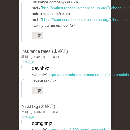
insurance company</a> <a
href="
http://carinsurancequotesonline.us.org/">cheap
onli
auto insurance</a> <a
href="
https://carinsurancequotesonline.us.org/">best
chea
liability car insurance</a>
回复
insurance rates (未验证)
星期二, 06/04/2019 - 20:11
永久连接
deynhvzl
<a href="
https://automobileinsurance.us.org/">automobile
insurance</a>
回复
NickHag (未验证)
星期二, 06/04/2019 - 20:20
永久连接
bpmgnnjz
<a href="
https://tadalafil100.com/">tadalafil</a>
<a