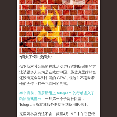
“闹大了”和“没闹大”
俄罗斯对其公民的在线活动进行管制所采取的方
法被很多人认为是在效仿中国。虽然克里姆林宫
还没有完全学到中国的 GFW，但这并不意味着
他们会停止打击互联网的尝试。
半个月前，俄罗斯阻止 telegram 的行动进入了
猫鼠游戏部分
，一旦第一个子网被阻塞，
Telegram 就将其服务器切换到备用IP地址。
克里姆林宫穷追不舍，截至4月19日中午它已经