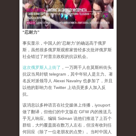
“忍耐力”
事实显示，中国人的“忍耐力”的确远高于俄罗
斯，虽然很多俄罗斯观察家曾经多次批评俄罗斯
社会错过了对普京政权的抗议机会。
这次俄罗斯人上街了
，一万两千人在莫斯科街头
抗议当局封锁 telegram，其中年轻人是主力。著
名反对派领导人 Alexei Navalny 也参加了，并且
以他的影响力在 Twitter 上动员更多人加入反
抗。
该消息以多种语言在社交媒体上传播，iyouport
做了翻译，但他们的中文版在 GFW 内的推送几
乎无人响应。编辑 Sidman 说他们推送了上百个
群组，大约覆盖面在数万人左右，但没有收到任
何回应（除了一位老朋友的点赞）。当时中国人