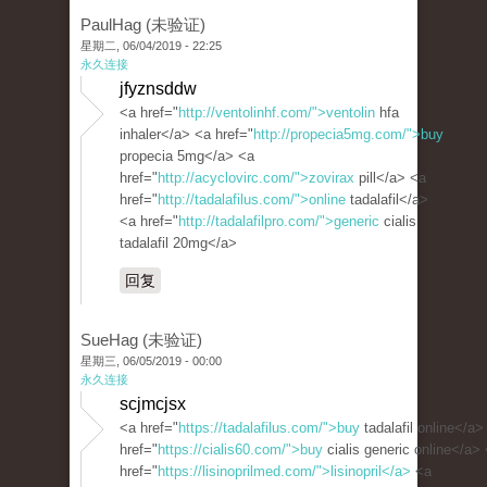
PaulHag (未验证)
星期二, 06/04/2019 - 22:25
永久连接
jfyznsddw
<a href="
http://ventolinhf.com/">ventolin
hfa
inhaler</a> <a href="
http://propecia5mg.com/">buy
propecia 5mg</a> <a
href="
http://acyclovirc.com/">zovirax
pill</a> <a
href="
http://tadalafilus.com/">online
tadalafil</a>
<a href="
http://tadalafilpro.com/">generic
cialis
tadalafil 20mg</a>
回复
SueHag (未验证)
星期三, 06/05/2019 - 00:00
永久连接
scjmcjsx
<a href="
https://tadalafilus.com/">buy
tadalafil online</a>
href="
https://cialis60.com/">buy
cialis generic online</a>
href="
https://lisinoprilmed.com/">lisinopril</a>
<a