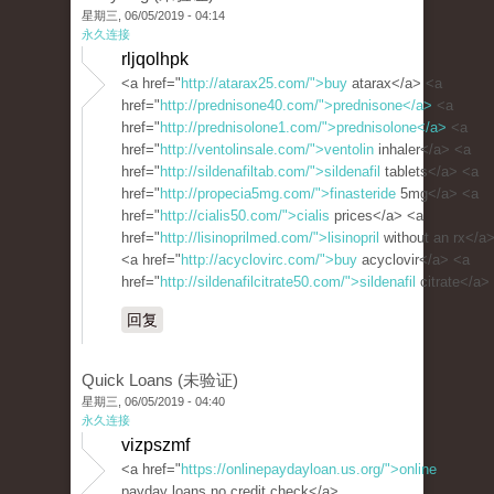
星期三, 06/05/2019 - 04:14
永久连接
rljqolhpk
<a href="
http://atarax25.com/">buy
atarax</a> <a
href="
http://prednisone40.com/">prednisone</a>
<a
href="
http://prednisolone1.com/">prednisolone</a>
<a
href="
http://ventolinsale.com/">ventolin
inhaler</a> <a
href="
http://sildenafiltab.com/">sildenafil
tablets</a> <a
href="
http://propecia5mg.com/">finasteride
5mg</a> <a
href="
http://cialis50.com/">cialis
prices</a> <a
href="
http://lisinoprilmed.com/">lisinopril
without an rx</a
<a href="
http://acyclovirc.com/">buy
acyclovir</a> <a
href="
http://sildenafilcitrate50.com/">sildenafil
citrate</a>
回复
Quick Loans (未验证)
星期三, 06/05/2019 - 04:40
永久连接
vizpszmf
<a href="
https://onlinepaydayloan.us.org/">online
payday loans no credit check</a>