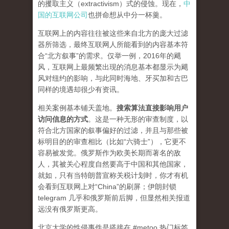
的攫取主义（extractivism）式的侵蚀。现在，
中
国的互联网公司
也拼命想从中分一杯羹。
互联网上的内容往往被这些来自北方的庞大过滤
器所筛选，最终互联网人所能看到的内容基本符
合“北方叙事”的需求。仅举一例，2016年的飓
风，互联网上最频繁出现的消息基本都显示为飓
风对纽约的影响，与此同时海地、牙买加和古巴
同样的境遇却很少有资讯。
相关案例基本铺天盖地。
搜索算法直接影响用户
访问信息的方式
。
这是一种无形的审查制度，以
符合北方国家的叙事偏好的过滤，并且与那些被
标明目的的审查相比（比如“六骑士”），它更不
容易被发觉。俄罗斯作为欧美长期而著名的敌
人，其被关心程度自然要高于中国和其他国家，
就如，只有当特朗普宣称关税计划时，你才有机
会看到互联网上对“China”的刷屏；伊朗封锁
telegram 几乎和俄罗斯前后脚，但显然相关报道
远没有俄罗斯更高。
北京大学的性侵事件是搭接在 #metoo 热门标签