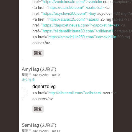
href="
https://ventolinsale.com/">ventolin
no prescription<
<a href="
https://cialis50.com/">cialis</a>
<a
href="
https://acyclovir200.com/">buy
acyclovir 400 mg</
<a href="
https://atarax25.com/">atarax
25 mg tablets</a>
href="
https://dapoxetineusa.com/">dapoxetine</a>
<a
href="
https://sildenafilcitrate50.com/">sildenafil
citrate</a
<a href="
https://amoxicillin250.com/">amoxicillin
500 mg
online</a>
回复
AmyHag (未验证)
星期三, 06/05/2019 - 00:08
永久连接
dqnhrzdivg
<a href="
http://albuteroli.com/">albuterol
over the
counter</a>
回复
SamHag (未验证)
星期三, 06/05/2019 - 00:11