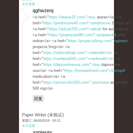
永久连接
qghwzerq
<a href="
https://atarax25.com/">buy
atarax</a> <a
href="
https://prednisone40.com/">prednisone
20 mg</a>
<a href="
https://advair250.com/">advair
for asthma</a>
<a href="
https://propranolol80.com/">propranolol
order
online</a> <a href="
https://propecia5mg.com/">generic
propecia 5mg</a> <a
href="
https://sildenafiltab.com/">sildenafil</a>
<a
href="
https://vardenafil40.com/">vardenafil</a>
<a
href="
https://dapoxetineusa.com/">buy
dapoxetine
usa</a> <a href="
https://lisinoprilmed.com/">lisinopril
medication</a> <a
href="
https://amoxicillin250.com/">purchase
amoxicillin
500 mg</a>
回复
Paper Writer (未验证)
星期三, 06/05/2019 - 00:21
永久连接
aapjwurv