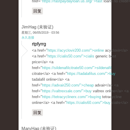
href="
https://fastpaydayloan.us.org/">fast
loans no credit
回复
JimHag (未验证)
星期三, 06/05/2019 - 03:56
永久连接
rtpfyrrg
<a href="
https://acyclovir200.com/">online
acyclovir</a>
<a href="
https://cialis50.com/">cialis
generic best
price</a> <a
href="
https://sildenafilcitrate50.com/">sildenafil
citrate</a> <a href="
https://tadalafilus.com/">buy
tadalafil online</a> <a
href="
https://advair250.com/">cheap
advair</a> <a
href="
https://valtrexsale.com/">buy
valtrex online</a> <a
href="
https://tetracyclinerx.com/">buying
tetracycline
online</a> <a href="
https://cialis60.com/">buy
cialis</a>
回复
MaryHag (未验证)