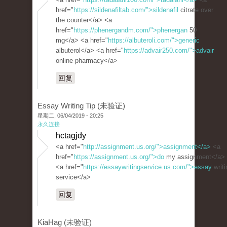
href="
https://sildenafiltab.com/">sildenafil
citrate over
the counter</a> <a
href="
https://phenergandm.com/">phenergan
50
mg</a> <a href="
https://albuteroli.com/">generic
albuterol</a> <a href="
https://advair250.com/">advair
online pharmacy</a>
回复
Essay Writing Tip (未验证)
星期二, 06/04/2019 - 20:25
永久连接
hctagjdy
<a href="
http://assignment.us.org/">assignment</a>
<a
href="
https://assignment.us.org/">do
my assignment</a>
<a href="
https://essaywritingservice.us.com/">essay
writi
service</a>
回复
KiaHag (未验证)