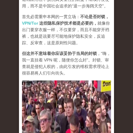
用，而不是中国社会追求的“退一步海阔天空”。
首先必需重申本网的一贯立场：
不论是否封锁，
VPN/Tor
这些隐私保护技术都是必要的，
就像你
出门要穿衣服一样，不仅要穿，而且不能穿开裆
裤，也就是说要尽可能地保护隐私安全，反追
踪、反审查，这是原则性问题。
但这并不意味着你应该妥协于当局的封锁
，“嗨，
我一直挂着 VPN 呢，随便你怎么封”。封锁、审
查就是侵犯人权的，由此引发的维权需求理论上
很容易将人们引向街头。