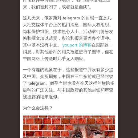
讨论这件事时很郁闷地说，“我们根本没能走出
来，我们被封闭了，或者就是自闭”。
这几天来，俄罗斯对 telegram 的封锁一直是几
大社交媒体平台上的热门消息，国际人权组织、
隐私保护组织、技术热心人士、活动家们纷纷发
帖和撰文加以谴责，舆论和报道覆盖多个语种。
其中基本没有中文。
iyouport 的博客
在跟踪这一
消息，对其他语种的相关报道进行了翻译，但在
中国网络上传送时几乎无人响应。
一个有趣的现象在于，这些报道中并没有多少提
及中国。众所周知，中国在三年多前就已经封锁
了 telegram。似乎当时也没有今天这样的横跨多
语种的广泛关注。与中国政府的其他封锁和审查
被披露的结果近似。
为什么会这样？