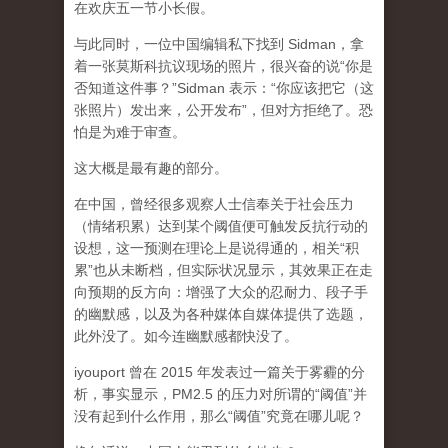
在欢庆五一节小长假。
与此同时，一位中国编辑私下找到 Sidman，拿
着一张莫斯科抗议现场的照片，很兴奋的说“你是
否知道这件事？”Sidman 表示：“你应该把它（这
张照片）发出来，公开发布”，但对方拒绝了。恐
怕是为难于审查。
这大概是最有趣的部分。
在中国，曾经很多观察人士信奉关于社会压力
（情绪积累）达到某个阈值便可触发反抗行动的
设想，这一预测在理论上是说得通的，相关“积
累”也从未断档，但实际状况显示，其效果正在走
向预期的反方向：增强了大众的忍耐力、段子手
的幽默感，以及为各种媒体自媒体提供了选题，
此外没了。如今连幽默感都快没了。
iyouport 曾在 2015 年发表过一篇关于雾霾的分
析，事实显示，PM2.5 的压力对所谓的“阈值”并
没有起到什么作用，那么“阈值”究竟在哪儿呢？