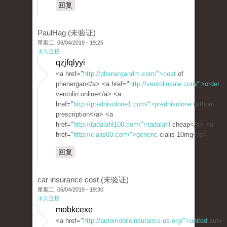
回复
PaulHag (未验证)
星期二, 06/04/2019 - 19:25
永久连接
qzjfqlyyi
<a href="
http://phenergandm.com/">cost
of
phenergan</a> <a href="
http://ventolinsale.com/">order
ventolin online</a> <a
href="
http://prednisolone1.com/">prednisolone
without
prescription</a> <a
href="
http://tadalafil100.com/">tadalafil
cheap</a> <a
href="
http://cialis60.com/">generic
cialis 10mg</a>
回复
car insurance cost (未验证)
星期二, 06/04/2019 - 19:30
永久连接
mobkcexe
<a href="
http://automobileinsurance.us.org/">united
auto