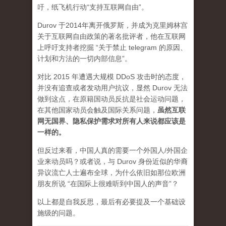
吁，纸飞机行动“支持互联网自由”。
Durov 于2014年离开俄罗斯，并成为克里姆林宫
关于互联网自由政策的著名批评者，他在互联网
上呼吁支持者挖掘 “关于禁止 telegram 的原因、
计划和方法的一切内部信息”。
对比 2015 年遭遇大规模 DDoS 攻击时的态度，
并没有追查或者发动用户抗议，显然 Durov 无法
做到这点，在原籍国动员反抗是社会运动问题，
在其他国家动员会触及国际关系问题，
虽然互联
网无国界、隐私保护需求对所有人来说都应该是
一样的。
但反过来看，中国人真的需要一个外国人/外国企
业来动员吗？或者说，与 Durov 身份近似的华裔
异议流亡人士遍布全球，为什么依旧如那位欧洲
朋友所说 “在国际上很难听到中国人的声音”？
以上都是自我反思，最后有必要提及一个基础设
施级的问题。