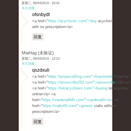
星期二, 06/04/2019 - 20:42
永久连接
ofsnbydt
<a href="
https://acyclovirc.com/">buy
acyclovir
with no prescription</a>
回复
MiaHag (未验证)
星期二, 06/04/2019 - 22:23
永久连接
qszdxuli
<a href="
https://propecia5mg.com/">finasteride
5 mg</a>
<a href="
https://amoxicillin250.com/">amoxicillin
500</a>
<a href="
https://tetracyclinerx.com/">buying
tetracycline
online</a> <a
href="
https://vardenafil40.com/">vardenafil</a>
<a
href="
https://cialis60.com/">generic
cialis without
prescription</a>
回复