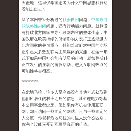
天盖地，这里仅希望思考为什么中国思想和行动
没能走出去？
除了本网曾经分析过的
社会自闭
问题、
中国政府
的战略性封闭
问题，还有行动能力问题。就算没
有打破北方国家主导互联网内容的整体生态，中
国政府在欧美持续的所谓影响力发挥正逐渐进入
北方国家的关切重点、特朗普政府对中国的立场
正引起大多数互联网主流媒体的兴趣，在这一形
式下如果中国社会能有明显的行动，就如莫斯科
正在发生的显著的抗议活动，进入互联网热点的
可能性将会很高。
***********
在危地马拉，许多人至今都没有其他方式获取到
他们所居住的村庄之外的信息 - 甚至连电力等基
本公用事业都缺乏。但如果你有机会使用互联
网，却只访问一些固定的网站、只与一些固定的
人交流，你就和危地马拉的村里人没什么区别，
你完全没能享受到互联网真正的价值。