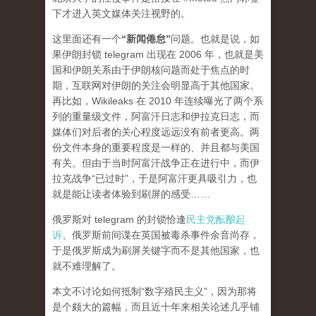
下才进入英文媒体关注视野的。
这里面还有一个
“新闻倦怠”
问题。也就是说，如
果伊朗封锁 telegram 出现在 2006 年，也就是美
国和伊朗关系由于伊朗核问题而处于焦点的时
期，互联网对伊朗的关注会明显高于其他国家。
再比如，Wikileaks 在 2010 年连续曝光了两个系
列的重量级文件，阿富汗日志和伊拉克日志，而
媒体们对后者的关心程度
远远
没有前者更高。两
份文件本身的重要程度是一样的、并且都与美国
有关。但由于当时阿富汗战争正在进行中，而伊
拉克战争“已过时”，于是阿富汗更具吸引力，也
就是能让读者体验到刷屏的感受……
俄罗斯对 telegram 的封锁恰逢
民主党酝酿起
诉
、俄罗斯前间谍在英国被毒杀事件余音尚存，
于是俄罗斯成为刷屏关键字而不是其他国家，也
就不难理解了。
本文不讨论如何抵制“数字殖民主义”，因为那将
是个颇大的篇幅，而且近十年来相关论述几乎铺