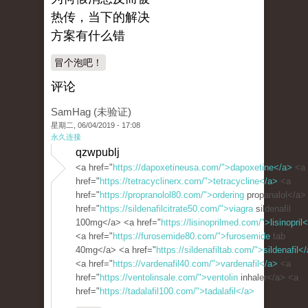
热传，当下的解决
方案有什么错
冒个泡吧！
评论
SamHag (未验证)
星期二, 06/04/2019 - 17:08
永久连接
qzwpublj
<a href="
https://dapoxetineusa.com/">dapoxetine</a>
<a
href="
https://tetracyclinerx.com/">tetracycline</a>
<a
href="
https://propranolol80.com/">ordering
propanalol</a>
href="
https://sildenafilcitrate50.com/">viagra
sildenafil
100mg</a> <a href="
https://lisinoprilmed.com/">lisinopril
<a href="
https://furosemide80.com/">furosemide
tab
40mg</a> <a href="
https://sildenafiltab.com/">sildenafil<
<a href="
https://vardenafil40.com/">vardenafil</a>
<a
href="
https://ventolinsale.com/">ventolin
inhaler</a> <a
href="
https://tadalafil100.com/">tadalafil</a>