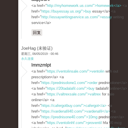
<a href="
http://myhomework.us.com/">homework</a>
<a
href="
https://buyessay.us.org/">buy
essay</a> <a
href="
http://essaywritingservice.us.com/">essay
writing
service</a>
回复
JoeHag (未验证)
星期三, 06/05/2019 - 00:46
永久连接
lmmzmlpt
<a href="
https://ventolinsale.com/">ventolin
with out
prescription</a> <a
href="
https://prednisolone1.com/">order
prednisolone</a>
<a href="
https://20tadalafil.com/">buy
tadalafil online</a>
<a href="
https://valtrexsale.com/">valtrex
for sale
online</a> <a
href="
https://cafergotbuy.com/">cafergot</a>
<a
href="
https://vardenafil40.com/">vardenafil</a>
<a
href="
https://prednisone40.com/">10mg
prednisone</a>
<a href="
https://ventolinhf.com/">proventil
hfa 90 mcg