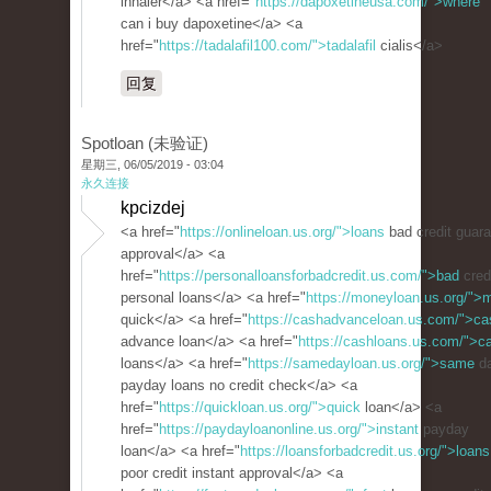
inhaler</a> <a href="
https://dapoxetineusa.com/">where
can i buy dapoxetine</a> <a
href="
https://tadalafil100.com/">tadalafil
cialis</a>
回复
Spotloan (未验证)
星期三, 06/05/2019 - 03:04
永久连接
kpcizdej
<a href="
https://onlineloan.us.org/">loans
bad credit guar
approval</a> <a
href="
https://personalloansforbadcredit.us.com/">bad
cred
personal loans</a> <a href="
https://moneyloan.us.org/">
quick</a> <a href="
https://cashadvanceloan.us.com/">ca
advance loan</a> <a href="
https://cashloans.us.com/">c
loans</a> <a href="
https://samedayloan.us.org/">same
d
payday loans no credit check</a> <a
href="
https://quickloan.us.org/">quick
loan</a> <a
href="
https://paydayloanonline.us.org/">instant
payday
loan</a> <a href="
https://loansforbadcredit.us.org/">loans
poor credit instant approval</a> <a