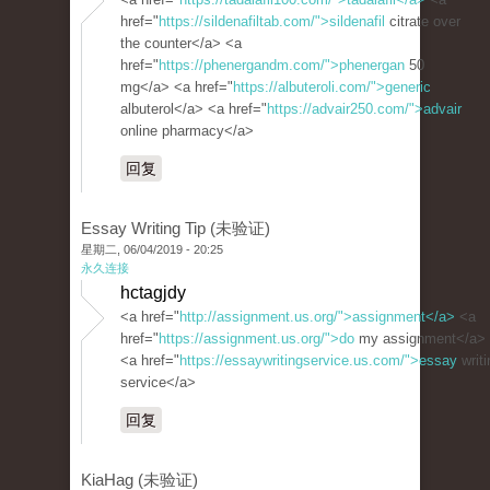
href="
https://sildenafiltab.com/">sildenafil
citrate over
the counter</a> <a
href="
https://phenergandm.com/">phenergan
50
mg</a> <a href="
https://albuteroli.com/">generic
albuterol</a> <a href="
https://advair250.com/">advair
online pharmacy</a>
回复
Essay Writing Tip (未验证)
星期二, 06/04/2019 - 20:25
永久连接
hctagjdy
<a href="
http://assignment.us.org/">assignment</a>
<a
href="
https://assignment.us.org/">do
my assignment</a>
<a href="
https://essaywritingservice.us.com/">essay
writi
service</a>
回复
KiaHag (未验证)