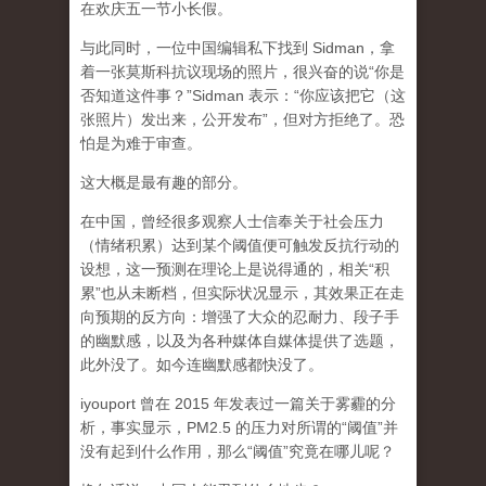
在欢庆五一节小长假。
与此同时，一位中国编辑私下找到 Sidman，拿
着一张莫斯科抗议现场的照片，很兴奋的说“你是
否知道这件事？”Sidman 表示：“你应该把它（这
张照片）发出来，公开发布”，但对方拒绝了。恐
怕是为难于审查。
这大概是最有趣的部分。
在中国，曾经很多观察人士信奉关于社会压力
（情绪积累）达到某个阈值便可触发反抗行动的
设想，这一预测在理论上是说得通的，相关“积
累”也从未断档，但实际状况显示，其效果正在走
向预期的反方向：增强了大众的忍耐力、段子手
的幽默感，以及为各种媒体自媒体提供了选题，
此外没了。如今连幽默感都快没了。
iyouport 曾在 2015 年发表过一篇关于雾霾的分
析，事实显示，PM2.5 的压力对所谓的“阈值”并
没有起到什么作用，那么“阈值”究竟在哪儿呢？