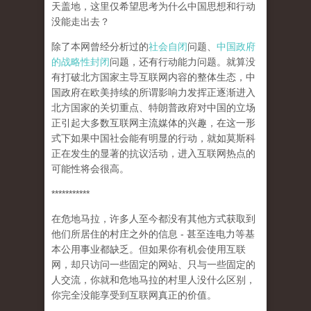
天盖地，这里仅希望思考为什么中国思想和行动
没能走出去？
除了本网曾经分析过的
社会自闭
问题、
中国政府
的战略性封闭
问题，还有行动能力问题。就算没
有打破北方国家主导互联网内容的整体生态，中
国政府在欧美持续的所谓影响力发挥正逐渐进入
北方国家的关切重点、特朗普政府对中国的立场
正引起大多数互联网主流媒体的兴趣，在这一形
式下如果中国社会能有明显的行动，就如莫斯科
正在发生的显著的抗议活动，进入互联网热点的
可能性将会很高。
***********
在危地马拉，许多人至今都没有其他方式获取到
他们所居住的村庄之外的信息 - 甚至连电力等基
本公用事业都缺乏。但如果你有机会使用互联
网，却只访问一些固定的网站、只与一些固定的
人交流，你就和危地马拉的村里人没什么区别，
你完全没能享受到互联网真正的价值。