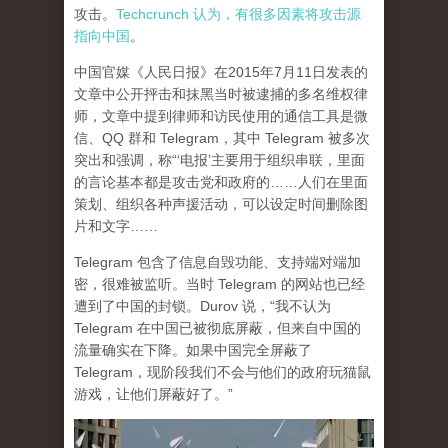
攻击。
Techcrunch 认为，有很多因素将攻击源
指向中国
。
中国官媒《人民日报》在2015年7月11日发表的
文章中公开抨击和抹黑当时被逮捕的多名维权律
师，文章中提到律师和访民使用的通信工具是微
信、QQ 群和 Telegram，其中 Telegram 被多次
突出和强调，称“‘电报’主要用于组织串联，里面
的言论基本都是攻击党和政府的……人们在里面
策划、组织各种声援活动，可以设定时间删除图
片和文字……
Telegram 包含了信息自毁功能、支持端对端加
密，很难被监听。当时 Telegram 的网站也已经
遭到了中国的封锁。Durov 说，“我不认为
Telegram 在中国已被彻底屏蔽，但来自中国的
流量确实在下降。如果中国完全屏蔽了
Telegram，现阶段我们不会与他们的政府玩猫鼠
游戏，让他们屏蔽好了。”