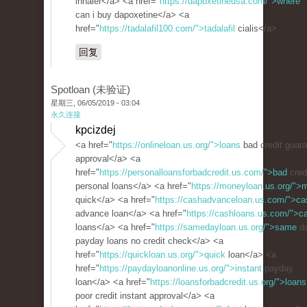
inhaler</a> <a href="
https://dapoxetineusa.com/">where
can i buy dapoxetine</a> <a
href="
https://tadalafil100.com/">tadalafil
cialis</a>
回复
Spotloan (未验证)
星期三, 06/05/2019 - 03:04
永久连接
kpcizdej
<a href="
https://onlineloan.us.org/">loans
bad credit guar
approval</a> <a
href="
https://personalloansforbadcredit.us.com/">bad
cred
personal loans</a> <a href="
https://moneyloan.us.org/">
quick</a> <a href="
https://cashadvanceloan.us.com/">ca
advance loan</a> <a href="
https://cashloans.us.com/">c
loans</a> <a href="
https://samedayloan.us.org/">same
d
payday loans no credit check</a> <a
href="
https://quickloan.us.org/">quick
loan</a> <a
href="
https://paydayloanonline.us.org/">instant
payday
loan</a> <a href="
https://loansforbadcredit.us.org/">loans
poor credit instant approval</a> <a