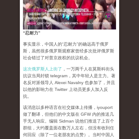
“忍耐力”
事实显示，中国人的“忍耐力”的确远高于俄罗
斯，虽然很多俄罗斯观察家曾经多次批评俄罗斯
社会错过了对普京政权的抗议机会。
这次俄罗斯人上街了
，一万两千人在莫斯科街头
抗议当局封锁 telegram，其中年轻人是主力。著
名反对派领导人 Alexei Navalny 也参加了，并且
以他的影响力在 Twitter 上动员更多人加入反
抗。
该消息以多种语言在社交媒体上传播，iyouport
做了翻译，但他们的中文版在 GFW 内的推送几
乎无人响应。编辑 Sidman 说他们推送了上百个
群组，大约覆盖面在数万人左右，但没有收到任
何回应（除了一位老朋友的点赞）。当时中国人