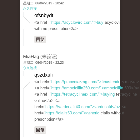
星期二, 06/04/2019 - 20:42
永久连接
ofsnbydt
<a href="
https://acyclovirc.com/">buy
acyclovir
with no prescription</a>
回复
MiaHag (未验证)
星期二, 06/04/2019 - 22:23
永久连接
qszdxuli
<a href="
https://propecia5mg.com/">finasteride
5 mg</a>
<a href="
https://amoxicillin250.com/">amoxicillin
500</a>
<a href="
https://tetracyclinerx.com/">buying
tetracycline
online</a> <a
href="
https://vardenafil40.com/">vardenafil</a>
<a
href="
https://cialis60.com/">generic
cialis without
prescription</a>
回复