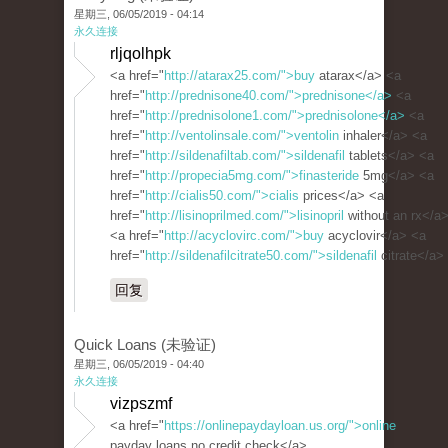
星期三, 06/05/2019 - 04:14
永久连接
rljqolhpk
<a href="
http://atarax25.com/">buy
atarax</a> <a
href="
http://prednisone40.com/">prednisone</a>
<a
href="
http://prednisolone1.com/">prednisolone</a>
<a
href="
http://ventolinsale.com/">ventolin
inhaler</a> <a
href="
http://sildenafiltab.com/">sildenafil
tablets</a> <a
href="
http://propecia5mg.com/">finasteride
5mg</a> <a
href="
http://cialis50.com/">cialis
prices</a> <a
href="
http://lisinoprilmed.com/">lisinopril
without an rx</a
<a href="
http://acyclovirc.com/">buy
acyclovir</a> <a
href="
http://sildenafilcitrate50.com/">sildenafil
citrate</a>
回复
Quick Loans (未验证)
星期三, 06/05/2019 - 04:40
永久连接
vizpszmf
<a href="
https://onlinepaydayloan.us.org/">online
payday loans no credit check</a>