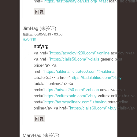
href="
https://fastpaydayloan.us.org/">fast
loans no credit
回复
JimHag (未验证)
星期三, 06/05/2019 - 03:56
永久连接
rtpfyrrg
<a href="
https://acyclovir200.com/">online
acyclovir</a>
<a href="
https://cialis50.com/">cialis
generic best
price</a> <a
href="
https://sildenafilcitrate50.com/">sildenafil
citrate</a> <a href="
https://tadalafilus.com/">buy
tadalafil online</a> <a
href="
https://advair250.com/">cheap
advair</a> <a
href="
https://valtrexsale.com/">buy
valtrex online</a> <a
href="
https://tetracyclinerx.com/">buying
tetracycline
online</a> <a href="
https://cialis60.com/">buy
cialis</a>
回复
MaryHag (未验证)