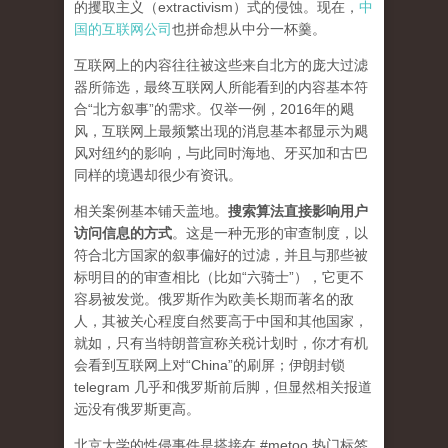
的攫取主义（extractivism）式的侵蚀。现在，
中
国的互联网公司
也拼命想从中分一杯羹。
互联网上的内容往往被这些来自北方的庞大过滤
器所筛选，最终互联网人所能看到的内容基本符
合“北方叙事”的需求。仅举一例，2016年的飓
风，互联网上最频繁出现的消息基本都显示为飓
风对纽约的影响，与此同时海地、牙买加和古巴
同样的境遇却很少有资讯。
相关案例基本铺天盖地。
搜索算法直接影响用户
访问信息的方式
。
这是一种无形的审查制度，以
符合北方国家的叙事偏好的过滤，并且与那些被
标明目的的审查相比（比如“六骑士”），它更不
容易被发觉。俄罗斯作为欧美长期而著名的敌
人，其被关心程度自然要高于中国和其他国家，
就如，只有当特朗普宣称关税计划时，你才有机
会看到互联网上对“China”的刷屏；伊朗封锁
telegram 几乎和俄罗斯前后脚，但显然相关报道
远没有俄罗斯更高。
北京大学的性侵事件是搭接在 #metoo 热门标签