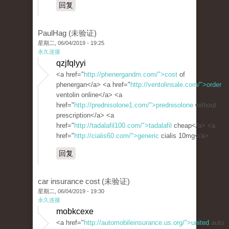
回复
PaulHag (未验证)
星期二, 06/04/2019 - 19:25
永久连接
qzjfqlyyi
<a href="
http://phenergandm.com/">cost
of
phenergan</a> <a href="
http://ventolinsale.com/">order
ventolin online</a> <a
href="
http://prednisolone1.com/">prednisolone
without
prescription</a> <a
href="
http://tadalafil100.com/">tadalafil
cheap</a> <a
href="
http://cialis60.com/">generic
cialis 10mg</a>
回复
car insurance cost (未验证)
星期二, 06/04/2019 - 19:30
永久连接
mobkcexe
<a href="
http://automobileinsurance.us.org/">united
auto