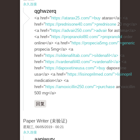
永久连接
qghwzerq
<a href="
https://atarax25.com/">buy
atarax</a> <a
href="
https://prednisone40.com/">prednisone
20 mg</a>
<a href="
https://advair250.com/">advair
for asthma</a>
<a href="
https://propranolol80.com/">propranolol
order
online</a> <a href="
https://propecia5mg.com/">generic
propecia 5mg</a> <a
href="
https://sildenafiltab.com/">sildenafil</a>
<a
href="
https://vardenafil40.com/">vardenafil</a>
<a
href="
https://dapoxetineusa.com/">buy
dapoxetine
usa</a> <a href="
https://lisinoprilmed.com/">lisinopril
medication</a> <a
href="
https://amoxicillin250.com/">purchase
amoxicillin
500 mg</a>
回复
Paper Writer (未验证)
星期三, 06/05/2019 - 00:21
永久连接
aapjwurv