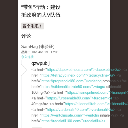
“带鱼”行动：建设
挺政府的大V队伍
冒个泡吧！
评论
SamHag (未验证)
星期二, 06/04/2019 - 17:08
永久连接
qzwpublj
<a href="
https://dapoxetineusa.com/">dapoxetine</a>
<a
href="
https://tetracyclinerx.com/">tetracycline</a>
<a
href="
https://propranolol80.com/">ordering
propanalol</a>
href="
https://sildenafilcitrate50.com/">viagra
sildenafil
100mg</a> <a href="
https://lisinoprilmed.com/">lisinopril
<a href="
https://furosemide80.com/">furosemide
tab
40mg</a> <a href="
https://sildenafiltab.com/">sildenafil<
<a href="
https://vardenafil40.com/">vardenafil</a>
<a
href="
https://ventolinsale.com/">ventolin
inhaler</a> <a
href="
https://tadalafil100.com/">tadalafil</a>