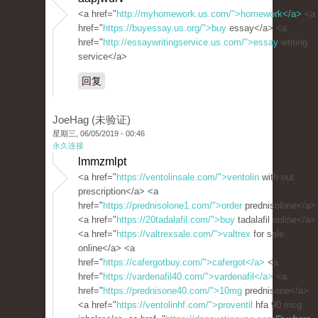
<a href="
http://myhomework.us.com/">homework</a>
<a
href="
https://buyessay.us.org/">buy
essay</a> <a
href="
http://essaywritingservice.us.com/">essay
writing
service</a>
回复
JoeHag (未验证)
星期三, 06/05/2019 - 00:46
永久连接
lmmzmlpt
<a href="
https://ventolinsale.com/">ventolin
with out
prescription</a> <a
href="
https://prednisolone1.com/">order
prednisolone</a>
<a href="
https://20tadalafil.com/">buy
tadalafil online</a>
<a href="
https://valtrexsale.com/">valtrex
for sale
online</a> <a
href="
https://cafergotbuy.com/">cafergot</a>
<a
href="
https://vardenafil40.com/">vardenafil</a>
<a
href="
https://prednisone40.com/">10mg
prednisone</a>
<a href="
https://ventolinhf.com/">proventil
hfa 90 mcg