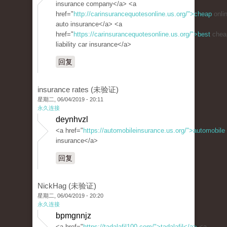
insurance company</a> <a
href="
http://carinsurancequotesonline.us.org/">cheap
onli
auto insurance</a> <a
href="
https://carinsurancequotesonline.us.org/">best
chea
liability car insurance</a>
回复
insurance rates (未验证)
星期二, 06/04/2019 - 20:11
永久连接
deynhvzl
<a href="
https://automobileinsurance.us.org/">automobile
insurance</a>
回复
NickHag (未验证)
星期二, 06/04/2019 - 20:20
永久连接
bpmgnnjz
<a href="
https://tadalafil100.com/">tadalafil</a>
<a