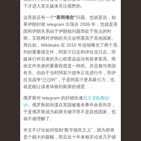
下才进入英文媒体关注视野的。
这里面还有一个
“新闻倦怠”
问题。也就是说，如
果伊朗封锁 telegram 出现在 2006 年，也就是美
国和伊朗关系由于伊朗核问题而处于焦点的时
期，互联网对伊朗的关注会明显高于其他国家。
再比如，Wikileaks 在 2010 年连续曝光了两个系
列的重量级文件，阿富汗日志和伊拉克日志，而
媒体们对后者的关心程度
远远
没有前者更高。两
份文件本身的重要程度是一样的、并且都与美国
有关。但由于当时阿富汗战争正在进行中，而伊
拉克战争“已过时”，于是阿富汗更具吸引力，也
就是能让读者体验到刷屏的感受……
俄罗斯对 telegram 的封锁恰逢
民主党酝酿起
诉
、俄罗斯前间谍在英国被毒杀事件余音尚存，
于是俄罗斯成为刷屏关键字而不是其他国家，也
就不难理解了。
本文不讨论如何抵制“数字殖民主义”，因为那将
是个颇大的篇幅，而且近十年来相关论述几乎铺