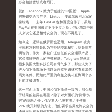
必会包括密钥或者后门。
就如 Facebook 致力于创建的“中国版”、Apple
把密钥交给共产党、LinkedIn 变成亲政府水军的
操练场……去年 PayPal 也和百度合作了，虽然
PayPal 在美国做过不少不义之举，但此前对中国
人来说它还是相对安全的，现在不再是了。
如今这一逻辑在俄罗斯也适用。Telegram 被克
里姆林宫封锁是因为它拒绝交出秘钥，这是非常
明智的，作为一家被广泛信任的安全通讯产品，
它必需维护自己的声誉根基。Telegram 显然比
很多美国大型科技公司有骨气多了，那些人为了
进入俄罗斯市场不惜以允许克里姆林宫查看源代
码为条件。而如此严重的利益交换却直到两个多
月前才被调查。
这一层面上看，中国和俄罗斯是一致的，那么基
于结果的差异在哪里？除了对大面积的“附带伤
害”的愤怒之外，俄罗斯人也没有满足于使用
VPN 绕开封锁的方法，他们要求当局允许安全的
通讯应用在不损伤其安全性的前提下继续方便使