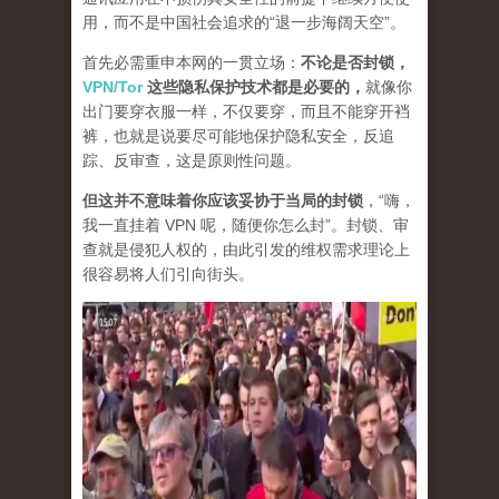
用，而不是中国社会追求的“退一步海阔天空”。
首先必需重申本网的一贯立场：
不论是否封锁，
VPN/Tor
这些隐私保护技术都是必要的，
就像你
出门要穿衣服一样，不仅要穿，而且不能穿开裆
裤，也就是说要尽可能地保护隐私安全，反追
踪、反审查，这是原则性问题。
但这并不意味着你应该妥协于当局的封锁
，“嗨，
我一直挂着 VPN 呢，随便你怎么封”。封锁、审
查就是侵犯人权的，由此引发的维权需求理论上
很容易将人们引向街头。