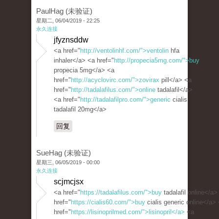
PaulHag (未验证)
星期二, 06/04/2019 - 22:25
永久连接
jfyznsddw
<a href="
http://ventolinhf.com/">ventolin
hfa
inhaler</a> <a href="
http://propecia5mg.com/">buy
propecia 5mg</a> <a
href="
http://acyclovirc.com/">zovirax
pill</a> <a
href="
http://tadalafilus.com/">online
tadalafil</a>
<a href="
http://tadalafilpro.com/">generic
cialis
tadalafil 20mg</a>
回复
SueHag (未验证)
星期三, 06/05/2019 - 00:00
永久连接
scjmcjsx
<a href="
https://tadalafilus.com/">buy
tadalafil online</a>
href="
https://cialis60.com/">buy
cialis generic online</a>
href="
https://lisinoprilmed.com/">lisinopril</a>
<a