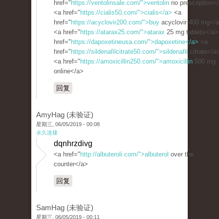
href="
https://ventolinsale.com/">ventolin
no prescription<
<a href="
https://cialis50.com/">cialis</a>
<a
href="
https://acyclovir200.com/">buy
acyclovir 400 mg</
<a href="
https://atarax25.com/">atarax
25 mg tablets</a>
href="
https://dapoxetineusa.com/">dapoxetine</a>
<a
href="
https://sildenafilcitrate50.com/">sildenafil
citrate</a
<a href="
https://amoxicillin250.com/">amoxicillin
500 mg
online</a>
回复
AmyHag (未验证)
星期三, 06/05/2019 - 00:08
永久连接
dqnhrzdivg
<a href="
http://albuteroli.com/">albuterol
over the
counter</a>
回复
SamHag (未验证)
星期三, 06/05/2019 - 00:11