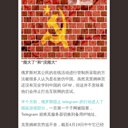
“闹大了”和“没闹大”
俄罗斯对其公民的在线活动进行管制所采取的方
法被很多人认为是在效仿中国。虽然克里姆林宫
还没有完全学到中国的 GFW，但这并不意味着
他们会停止打击互联网的尝试。
半个月前，俄罗斯阻止 telegram 的行动进入了
猫鼠游戏部分
，一旦第一个子网被阻塞，
Telegram 就将其服务器切换到备用IP地址。
克里姆林宫穷追不舍，截至4月19日中午它已经