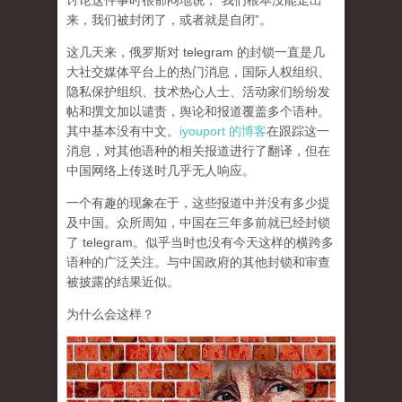
讨论这件事时很郁闷地说，“我们根本没能走出
来，我们被封闭了，或者就是自闭”。
这几天来，俄罗斯对 telegram 的封锁一直是几
大社交媒体平台上的热门消息，国际人权组织、
隐私保护组织、技术热心人士、活动家们纷纷发
帖和撰文加以谴责，舆论和报道覆盖多个语种。
其中基本没有中文。
iyouport 的博客
在跟踪这一
消息，对其他语种的相关报道进行了翻译，但在
中国网络上传送时几乎无人响应。
一个有趣的现象在于，这些报道中并没有多少提
及中国。众所周知，中国在三年多前就已经封锁
了 telegram。似乎当时也没有今天这样的横跨多
语种的广泛关注。与中国政府的其他封锁和审查
被披露的结果近似。
为什么会这样？