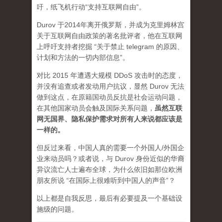
吁，纸飞机行动“支持互联网自由”。
Durov 于2014年离开俄罗斯，并成为克里姆林宫
关于互联网自由政策的著名批评者，他在互联网
上呼吁支持者挖掘 “关于禁止 telegram 的原因、
计划和方法的一切内部信息”。
对比 2015 年遭遇大规模 DDoS 攻击时的态度，
并没有追查或者发动用户抗议，显然 Durov 无法
做到这点，在原籍国动员反抗是社会运动问题，
在其他国家动员会触及国际关系问题，
虽然互联
网无国界、隐私保护需求对所有人来说都应该是
一样的。
但反过来看，中国人真的需要一个外国人/外国企
业来动员吗？或者说，与 Durov 身份近似的华裔
异议流亡人士遍布全球，为什么依旧如那位欧洲
朋友所说 “在国际上很难听到中国人的声音”？
以上都是自我反思，最后有必要提及一个基础设
施级的问题。