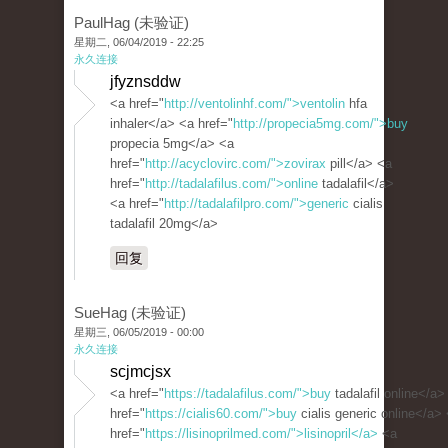
PaulHag (未验证)
星期二, 06/04/2019 - 22:25
永久连接
jfyznsddw
<a href="
http://ventolinhf.com/">ventolin
hfa
inhaler</a> <a href="
http://propecia5mg.com/">buy
propecia 5mg</a> <a
href="
http://acyclovirc.com/">zovirax
pill</a> <a
href="
http://tadalafilus.com/">online
tadalafil</a>
<a href="
http://tadalafilpro.com/">generic
cialis
tadalafil 20mg</a>
回复
SueHag (未验证)
星期三, 06/05/2019 - 00:00
永久连接
scjmcjsx
<a href="
https://tadalafilus.com/">buy
tadalafil online</a>
href="
https://cialis60.com/">buy
cialis generic online</a>
href="
https://lisinoprilmed.com/">lisinopril</a>
<a