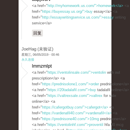
<a href="
http://myhomework.us.com/">homework</a>
<a
href="
https://buyessay.us.org/">buy
essay</a> <a
href="
http://essaywritingservice.us.com/">essay
writing
service</a>
回复
JoeHag (未验证)
星期三, 06/05/2019 - 00:46
永久连接
lmmzmlpt
<a href="
https://ventolinsale.com/">ventolin
with out
prescription</a> <a
href="
https://prednisolone1.com/">order
prednisolone</a>
<a href="
https://20tadalafil.com/">buy
tadalafil online</a>
<a href="
https://valtrexsale.com/">valtrex
for sale
online</a> <a
href="
https://cafergotbuy.com/">cafergot</a>
<a
href="
https://vardenafil40.com/">vardenafil</a>
<a
href="
https://prednisone40.com/">10mg
prednisone</a>
<a href="
https://ventolinhf.com/">proventil
hfa 90 mcg