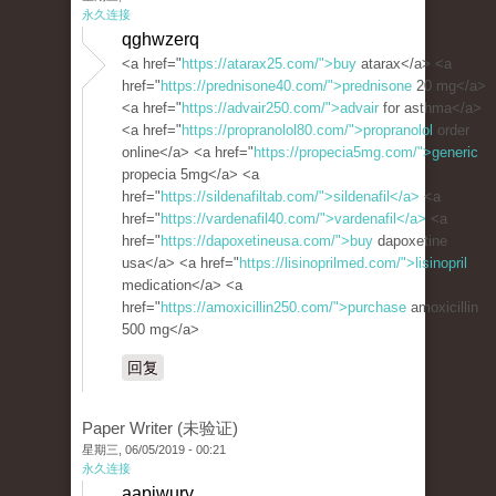
永久连接
qghwzerq
<a href="
https://atarax25.com/">buy
atarax</a> <a
href="
https://prednisone40.com/">prednisone
20 mg</a>
<a href="
https://advair250.com/">advair
for asthma</a>
<a href="
https://propranolol80.com/">propranolol
order
online</a> <a href="
https://propecia5mg.com/">generic
propecia 5mg</a> <a
href="
https://sildenafiltab.com/">sildenafil</a>
<a
href="
https://vardenafil40.com/">vardenafil</a>
<a
href="
https://dapoxetineusa.com/">buy
dapoxetine
usa</a> <a href="
https://lisinoprilmed.com/">lisinopril
medication</a> <a
href="
https://amoxicillin250.com/">purchase
amoxicillin
500 mg</a>
回复
Paper Writer (未验证)
星期三, 06/05/2019 - 00:21
永久连接
aapjwurv