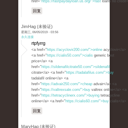
href="
https://fastpaydayloan.us.org/">fast
loans no credit
回复
JimHag (未验证)
星期三, 06/05/2019 - 03:56
永久连接
rtpfyrrg
<a href="
https://acyclovir200.com/">online
acyclovir</a>
<a href="
https://cialis50.com/">cialis
generic best
price</a> <a
href="
https://sildenafilcitrate50.com/">sildenafil
citrate</a> <a href="
https://tadalafilus.com/">buy
tadalafil online</a> <a
href="
https://advair250.com/">cheap
advair</a> <a
href="
https://valtrexsale.com/">buy
valtrex online</a> <a
href="
https://tetracyclinerx.com/">buying
tetracycline
online</a> <a href="
https://cialis60.com/">buy
cialis</a>
回复
MaryHag (未验证)