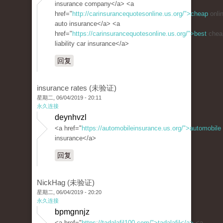
insurance company</a> <a
href="
http://carinsurancequotesonline.us.org/">cheap
onli
auto insurance</a> <a
href="
https://carinsurancequotesonline.us.org/">best
chea
liability car insurance</a>
回复
insurance rates (未验证)
星期二, 06/04/2019 - 20:11
永久连接
deynhvzl
<a href="
https://automobileinsurance.us.org/">automobile
insurance</a>
回复
NickHag (未验证)
星期二, 06/04/2019 - 20:20
永久连接
bpmgnnjz
<a href="
https://tadalafil100.com/">tadalafil</a>
<a