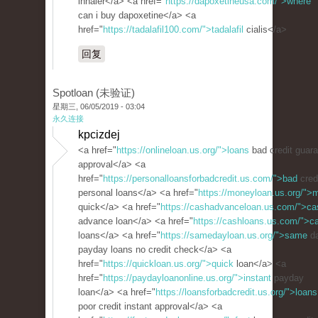
inhaler</a> <a href="
https://dapoxetineusa.com/">where
can i buy dapoxetine</a> <a
href="
https://tadalafil100.com/">tadalafil
cialis</a>
回复
Spotloan (未验证)
星期三, 06/05/2019 - 03:04
永久连接
kpcizdej
<a href="
https://onlineloan.us.org/">loans
bad credit guar
approval</a> <a
href="
https://personalloansforbadcredit.us.com/">bad
cred
personal loans</a> <a href="
https://moneyloan.us.org/">
quick</a> <a href="
https://cashadvanceloan.us.com/">ca
advance loan</a> <a href="
https://cashloans.us.com/">c
loans</a> <a href="
https://samedayloan.us.org/">same
d
payday loans no credit check</a> <a
href="
https://quickloan.us.org/">quick
loan</a> <a
href="
https://paydayloanonline.us.org/">instant
payday
loan</a> <a href="
https://loansforbadcredit.us.org/">loans
poor credit instant approval</a> <a