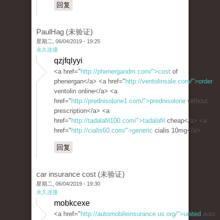
回复
PaulHag (未验证)
星期二, 06/04/2019 - 19:25
永久连接
qzjfqlyyi
<a href="
http://phenergandm.com/">cost
of
phenergan</a> <a href="
http://ventolinsale.com/">order
ventolin online</a> <a
href="
http://prednisolone1.com/">prednisolone
without
prescription</a> <a
href="
http://tadalafil100.com/">tadalafil
cheap</a> <a
href="
http://cialis60.com/">generic
cialis 10mg</a>
回复
car insurance cost (未验证)
星期二, 06/04/2019 - 19:30
永久连接
mobkcexe
<a href="
http://automobileinsurance.us.org/">united
auto