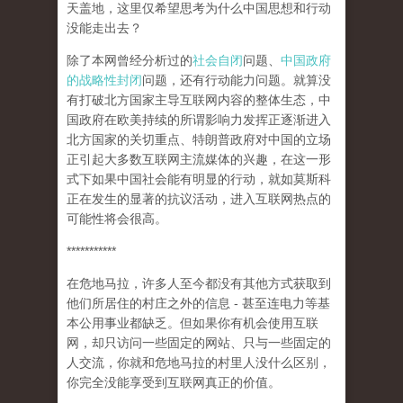
天盖地，这里仅希望思考为什么中国思想和行动
没能走出去？
除了本网曾经分析过的
社会自闭
问题、
中国政府
的战略性封闭
问题，还有行动能力问题。就算没
有打破北方国家主导互联网内容的整体生态，中
国政府在欧美持续的所谓影响力发挥正逐渐进入
北方国家的关切重点、特朗普政府对中国的立场
正引起大多数互联网主流媒体的兴趣，在这一形
式下如果中国社会能有明显的行动，就如莫斯科
正在发生的显著的抗议活动，进入互联网热点的
可能性将会很高。
***********
在危地马拉，许多人至今都没有其他方式获取到
他们所居住的村庄之外的信息 - 甚至连电力等基
本公用事业都缺乏。但如果你有机会使用互联
网，却只访问一些固定的网站、只与一些固定的
人交流，你就和危地马拉的村里人没什么区别，
你完全没能享受到互联网真正的价值。