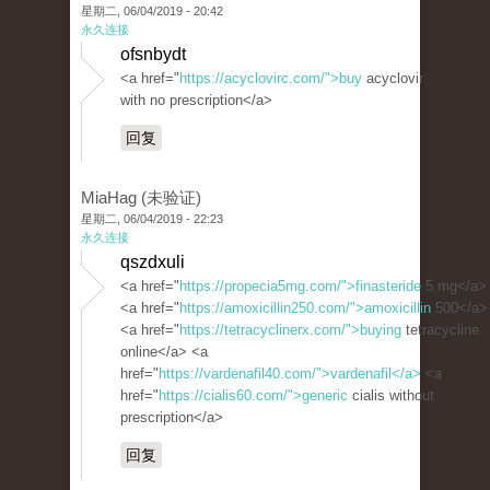
星期二, 06/04/2019 - 20:42
永久连接
ofsnbydt
<a href="
https://acyclovirc.com/">buy
acyclovir
with no prescription</a>
回复
MiaHag (未验证)
星期二, 06/04/2019 - 22:23
永久连接
qszdxuli
<a href="
https://propecia5mg.com/">finasteride
5 mg</a>
<a href="
https://amoxicillin250.com/">amoxicillin
500</a>
<a href="
https://tetracyclinerx.com/">buying
tetracycline
online</a> <a
href="
https://vardenafil40.com/">vardenafil</a>
<a
href="
https://cialis60.com/">generic
cialis without
prescription</a>
回复