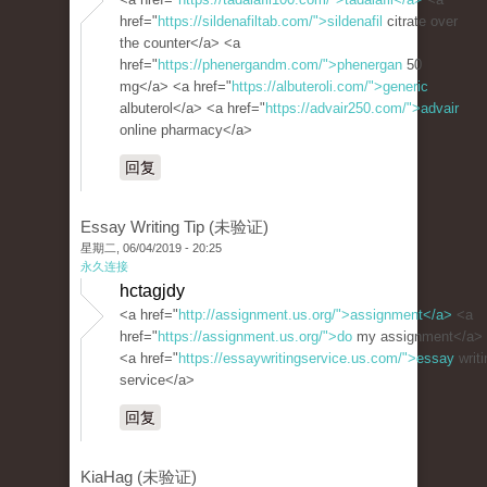
href="
https://sildenafiltab.com/">sildenafil
citrate over
the counter</a> <a
href="
https://phenergandm.com/">phenergan
50
mg</a> <a href="
https://albuteroli.com/">generic
albuterol</a> <a href="
https://advair250.com/">advair
online pharmacy</a>
回复
Essay Writing Tip (未验证)
星期二, 06/04/2019 - 20:25
永久连接
hctagjdy
<a href="
http://assignment.us.org/">assignment</a>
<a
href="
https://assignment.us.org/">do
my assignment</a>
<a href="
https://essaywritingservice.us.com/">essay
writi
service</a>
回复
KiaHag (未验证)