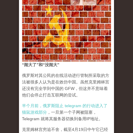
“闹大了”和“没闹大”
俄罗斯对其公民的在线活动进行管制所采取的方
法被很多人认为是在效仿中国。虽然克里姆林宫
还没有完全学到中国的 GFW，但这并不意味着
他们会停止打击互联网的尝试。
半个月前，俄罗斯阻止 telegram 的行动进入了
猫鼠游戏部分
，一旦第一个子网被阻塞，
Telegram 就将其服务器切换到备用IP地址。
克里姆林宫穷追不舍，截至4月19日中午它已经