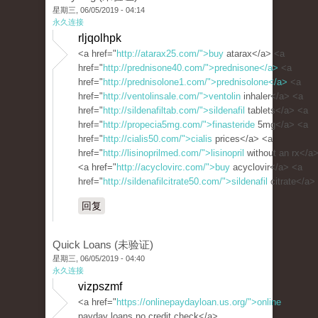
星期三, 06/05/2019 - 04:14
永久连接
rljqolhpk
<a href="
http://atarax25.com/">buy
atarax</a> <a
href="
http://prednisone40.com/">prednisone</a>
<a
href="
http://prednisolone1.com/">prednisolone</a>
<a
href="
http://ventolinsale.com/">ventolin
inhaler</a> <a
href="
http://sildenafiltab.com/">sildenafil
tablets</a> <a
href="
http://propecia5mg.com/">finasteride
5mg</a> <a
href="
http://cialis50.com/">cialis
prices</a> <a
href="
http://lisinoprilmed.com/">lisinopril
without an rx</a
<a href="
http://acyclovirc.com/">buy
acyclovir</a> <a
href="
http://sildenafilcitrate50.com/">sildenafil
citrate</a>
回复
Quick Loans (未验证)
星期三, 06/05/2019 - 04:40
永久连接
vizpszmf
<a href="
https://onlinepaydayloan.us.org/">online
payday loans no credit check</a>