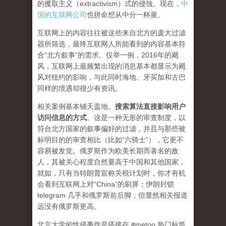
的攫取主义（extractivism）式的侵蚀。现在，
中
国的互联网公司
也拼命想从中分一杯羹。
互联网上的内容往往被这些来自北方的庞大过滤
器所筛选，最终互联网人所能看到的内容基本符
合“北方叙事”的需求。仅举一例，2016年的飓
风，互联网上最频繁出现的消息基本都显示为飓
风对纽约的影响，与此同时海地、牙买加和古巴
同样的境遇却很少有资讯。
相关案例基本铺天盖地。
搜索算法直接影响用户
访问信息的方式
。
这是一种无形的审查制度，以
符合北方国家的叙事偏好的过滤，并且与那些被
标明目的的审查相比（比如“六骑士”），它更不
容易被发觉。俄罗斯作为欧美长期而著名的敌
人，其被关心程度自然要高于中国和其他国家，
就如，只有当特朗普宣称关税计划时，你才有机
会看到互联网上对“China”的刷屏；伊朗封锁
telegram 几乎和俄罗斯前后脚，但显然相关报道
远没有俄罗斯更高。
北京大学的性侵事件是搭接在 #metoo 热门标签