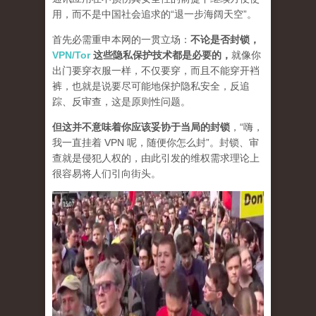
用，而不是中国社会追求的“退一步海阔天空”。
首先必需重申本网的一贯立场：
不论是否封锁，
VPN/Tor
这些隐私保护技术都是必要的，
就像你
出门要穿衣服一样，不仅要穿，而且不能穿开裆
裤，也就是说要尽可能地保护隐私安全，反追
踪、反审查，这是原则性问题。
但这并不意味着你应该妥协于当局的封锁
，“嗨，
我一直挂着 VPN 呢，随便你怎么封”。封锁、审
查就是侵犯人权的，由此引发的维权需求理论上
很容易将人们引向街头。