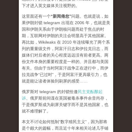
下才进入英文媒体关注视野的。
这里面还有一个
“新闻倦怠”
问题。也就是说，如
果伊朗封锁 telegram 出现在 2006 年，也就是美
国和伊朗关系由于伊朗核问题而处于焦点的时
期，互联网对伊朗的关注会明显高于其他国家。
再比如，Wikileaks 在 2010 年连续曝光了两个系
列的重量级文件，阿富汗日志和伊拉克日志，而
媒体们对后者的关心程度
远远
没有前者更高。两
份文件本身的重要程度是一样的、并且都与美国
有关。但由于当时阿富汗战争正在进行中，而伊
拉克战争“已过时”，于是阿富汗更具吸引力，也
就是能让读者体验到刷屏的感受……
俄罗斯对 telegram 的封锁恰逢
民主党酝酿起
诉
、俄罗斯前间谍在英国被毒杀事件余音尚存，
于是俄罗斯成为刷屏关键字而不是其他国家，也
就不难理解了。
本文不讨论如何抵制“数字殖民主义”，因为那将
是个颇大的篇幅，而且近十年来相关论述几乎铺