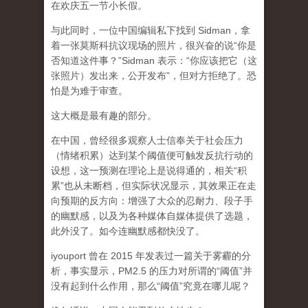
在欢庆五一节小长假。
与此同时，一位中国编辑私下找到 Sidman，拿
着一张莫斯科抗议现场的照片，很兴奋的说“你是
否知道这件事？”Sidman 表示：“你应该把它（这
张照片）发出来，公开发布”，但对方拒绝了。恐
怕是为难于审查。
这大概是最有趣的部分。
在中国，曾经很多观察人士信奉关于社会压力
（情绪积累）达到某个阈值便可触发反抗行动的
设想，这一预测在理论上是说得通的，相关“积
累”也从未断档，但实际状况显示，其效果正在走
向预期的反方向：增强了大众的忍耐力、段子手
的幽默感，以及为各种媒体自媒体提供了选题，
此外没了。如今连幽默感都快没了。
iyouport 曾在 2015 年发表过一篇关于雾霾的分
析，事实显示，PM2.5 的压力对所谓的“阈值”并
没有起到什么作用，那么“阈值”究竟在哪儿呢？