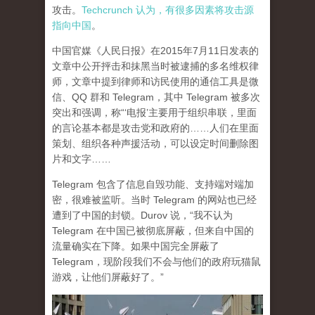
攻击。
Techcrunch 认为，有很多因素将攻击源
指向中国
。
中国官媒《人民日报》在2015年7月11日发表的
文章中公开抨击和抹黑当时被逮捕的多名维权律
师，文章中提到律师和访民使用的通信工具是微
信、QQ 群和 Telegram，其中 Telegram 被多次
突出和强调，称“‘电报’主要用于组织串联，里面
的言论基本都是攻击党和政府的……人们在里面
策划、组织各种声援活动，可以设定时间删除图
片和文字……
Telegram 包含了信息自毁功能、支持端对端加
密，很难被监听。当时 Telegram 的网站也已经
遭到了中国的封锁。Durov 说，“我不认为
Telegram 在中国已被彻底屏蔽，但来自中国的
流量确实在下降。如果中国完全屏蔽了
Telegram，现阶段我们不会与他们的政府玩猫鼠
游戏，让他们屏蔽好了。”