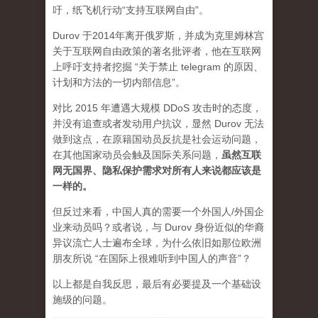
吁，纸飞机行动“支持互联网自由”。
Durov 于2014年离开俄罗斯，并成为克里姆林宫
关于互联网自由政策的著名批评者，他在互联网
上呼吁支持者挖掘 “关于禁止 telegram 的原因、
计划和方法的一切内部信息”。
对比 2015 年遭遇大规模 DDoS 攻击时的态度，
并没有追查或者发动用户抗议，显然 Durov 无法
做到这点，在原籍国动员反抗是社会运动问题，
在其他国家动员会触及国际关系问题，
虽然互联
网无国界、隐私保护需求对所有人来说都应该是
一样的。
但反过来看，中国人真的需要一个外国人/外国企
业来动员吗？或者说，与 Durov 身份近似的华裔
异议流亡人士遍布全球，为什么依旧如那位欧洲
朋友所说 “在国际上很难听到中国人的声音”？
以上都是自我反思，最后有必要提及一个基础设
施级的问题。