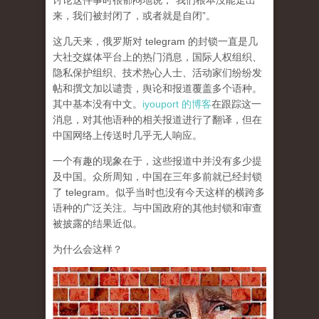
讨论这件事时很郁闷地说，“我们根本没能走出
来，我们被封闭了，或者就是自闭”。
这几天来，俄罗斯对 telegram 的封锁一直是几
大社交媒体平台上的热门消息，国际人权组织、
隐私保护组织、技术热心人士、活动家们纷纷发
帖和撰文加以谴责，舆论和报道覆盖多个语种。
其中基本没有中文。
iyouport 的博客
在跟踪这一
消息，对其他语种的相关报道进行了翻译，但在
中国网络上传送时几乎无人响应。
一个有趣的现象在于，这些报道中并没有多少提
及中国。众所周知，中国在三年多前就已经封锁
了 telegram。似乎当时也没有今天这样的横跨多
语种的广泛关注。与中国政府的其他封锁和审查
被披露的结果近似。
为什么会这样？