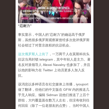
“忍耐力”
事实显示，中国人的“忍耐力”的确远高于俄罗
斯，虽然很多俄罗斯观察家曾经多次批评俄罗斯
社会错过了对普京政权的抗议机会。
这次俄罗斯人上街了
，一万两千人在莫斯科街头
抗议当局封锁 telegram，其中年轻人是主力。著
名反对派领导人 Alexei Navalny 也参加了，并且
以他的影响力在 Twitter 上动员更多人加入反
抗。
该消息以多种语言在社交媒体上传播，iyouport
做了翻译，但他们的中文版在 GFW 内的推送几
乎无人响应。编辑 Sidman 说他们推送了上百个
群组，大约覆盖面在数万人左右，但没有收到任
何回应（除了一位老朋友的点赞）。当时中国人