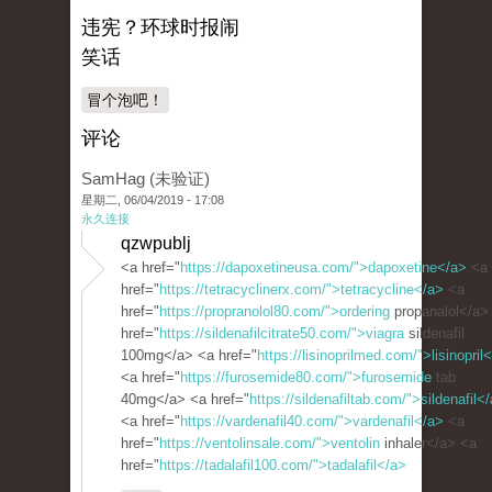
违宪？环球时报闹
笑话
冒个泡吧！
评论
SamHag (未验证)
星期二, 06/04/2019 - 17:08
永久连接
qzwpublj
<a href="
https://dapoxetineusa.com/">dapoxetine</a>
<a
href="
https://tetracyclinerx.com/">tetracycline</a>
<a
href="
https://propranolol80.com/">ordering
propanalol</a>
href="
https://sildenafilcitrate50.com/">viagra
sildenafil
100mg</a> <a href="
https://lisinoprilmed.com/">lisinopril
<a href="
https://furosemide80.com/">furosemide
tab
40mg</a> <a href="
https://sildenafiltab.com/">sildenafil<
<a href="
https://vardenafil40.com/">vardenafil</a>
<a
href="
https://ventolinsale.com/">ventolin
inhaler</a> <a
href="
https://tadalafil100.com/">tadalafil</a>