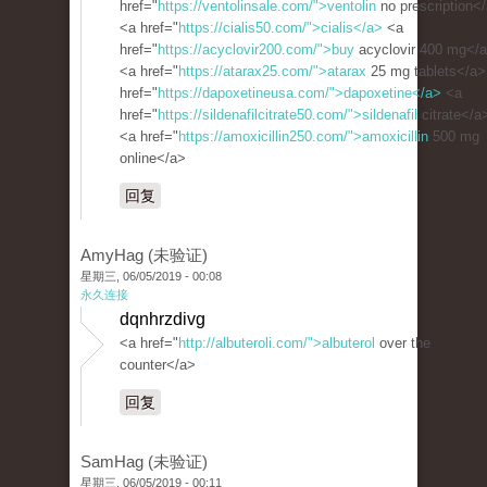
href="
https://ventolinsale.com/">ventolin
no prescription<
<a href="
https://cialis50.com/">cialis</a>
<a
href="
https://acyclovir200.com/">buy
acyclovir 400 mg</
<a href="
https://atarax25.com/">atarax
25 mg tablets</a>
href="
https://dapoxetineusa.com/">dapoxetine</a>
<a
href="
https://sildenafilcitrate50.com/">sildenafil
citrate</a
<a href="
https://amoxicillin250.com/">amoxicillin
500 mg
online</a>
回复
AmyHag (未验证)
星期三, 06/05/2019 - 00:08
永久连接
dqnhrzdivg
<a href="
http://albuteroli.com/">albuterol
over the
counter</a>
回复
SamHag (未验证)
星期三, 06/05/2019 - 00:11