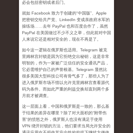
必会包括密钥或者后门。
就如 Facebook 致力于创建的“中国版”、Apple
把密钥交给共产党、LinkedIn 变成亲政府水军的
操练场……去年 PayPal 也和百度合作了，虽然
PayPal 在美国做过不少不义之举，但此前对中国
人来说它还是相对安全的，现在不再是了。
如今这一逻辑在俄罗斯也适用。Telegram 被克
里姆林宫封锁是因为它拒绝交出秘钥，这是非常
明智的，作为一家被广泛信任的安全通讯产品，
它必需维护自己的声誉根基。Telegram 显然比
很多美国大型科技公司有骨气多了，那些人为了
进入俄罗斯市场不惜以允许克里姆林宫查看源代
码为条件。而如此严重的利益交换却直到两个多
月前才被调查。
这一层面上看，中国和俄罗斯是一致的，那么基
于结果的差异在哪里？除了对大面积的“附带伤
害”的愤怒之外，俄罗斯人也没有满足于使用
VPN 绕开封锁的方法，他们要求当局允许安全的
通讯应用在不损伤其安全性的前提下继续方便使