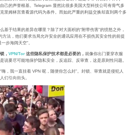
己的声誉根基。Telegram 显然比很多美国大型科技公司有骨气多
克里姆林宫查看源代码为条件。而如此严重的利益交换却直到两个多
么基于结果的差异在哪里？除了对大面积的“附带伤害”的愤怒之外，
封锁的方法，他们要求当局允许安全的通讯应用在不损伤其安全性的前提
退一步海阔天空”。
锁，
VPN/Tor
这些隐私保护技术都是必要的，
就像你出门要穿衣服
是说要尽可能地保护隐私安全，反追踪、反审查，这是原则性问题。
“嗨，我一直挂着 VPN 呢，随便你怎么封”。封锁、审查就是侵犯人
人们引向街头。