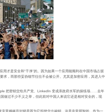
的应用才是安全和“干净”的。因为如果一个应用能顺利在中国市场占据
要求，而那些妥协细节往往不会被公开。尤其是加密应用，其进入中
Apple 把密钥交给共产党、LinkedIn 变成亲政府水军的操练场……去年
al 在美国做过不少不义之举，但此前对中国人来说它还是相对安全的，现
am 被克里姆林宫封锁是因为它拒绝交出秘钥，这是非常明智的，作为一