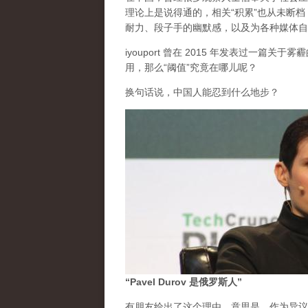
理论上是说得通的，相关“积累”也从未断
耐力、段子手的幽默感，以及为各种媒体自
iyouport 曾在 2015 年发表过一篇
用，那么“阈值”究竟在哪儿呢？
换句话说，中国人能忍到什么地步？
“Pavel Durov 是俄罗斯人”
有朋友给出了这个理由。意思是，作为异议的 