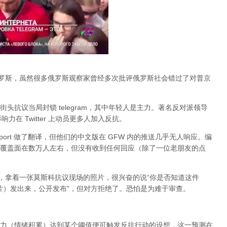
俄罗斯，虽然很多俄罗斯观察家曾经多次批评俄罗斯社会错过了对普京
头抗议当局封锁 telegram，其中年轻人是主力。著名反对派领导
的影响力在 Twitter 上动员更多人加入反抗。
port 做了翻译，但他们的中文版在 GFW 内的推送几乎无人响应。编
，大约覆盖面在数万人左右，但没有收到任何回应（除了一位老朋友的点
an，拿着一张莫斯科抗议现场的照片，很兴奋的说“你是否知道这件
张照片）发出来，公开发布”，但对方拒绝了。恐怕是为难于审查。
力（情绪积累）达到某个阈值便可触发反抗行动的设想，这一预测在