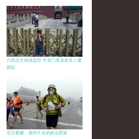
六四北京加强监控 天安门母亲发言人遭
跟踪
北京雾霾：视而不见的政治景观