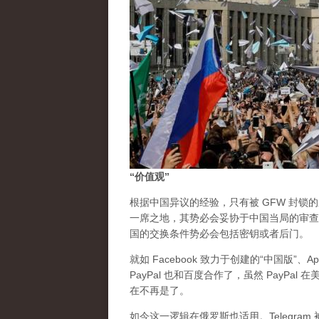
“价值观”
根据中国异议的经验，只有被 GFW 封锁
一席之地，其势必会妥协于中国当局的审查
国的交换条件势必会包括密钥或者后门。
就如 Facebook 致力于创建的“中国版”、
PayPal 也和百度合作了，虽然 PayP
在不再是了。
如今这一逻辑在俄罗斯也适用。Telegr