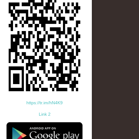
https://tr.im/hN4K9
Link 2
standard-icon-googleplay-app-store.png