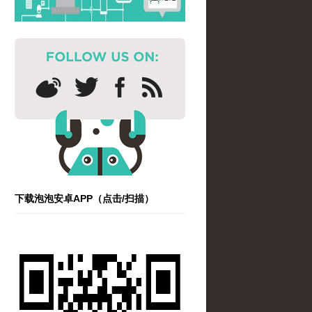
下载泡泡安卓APP（点击/扫描）