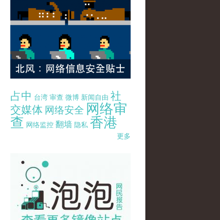
占中
社
台湾
审查
微博
新闻自由
网络审
交媒体
网络安全
查
香港
翻墙
网络监控
隐私
更多
pao-pao-banner-mirror-site-120814.jpg