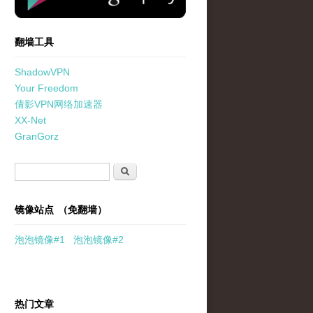
翻墙工具
ShadowVPN
Your Freedom
倩影VPN网络加速器
XX-Net
GranGorz
搜索表单
搜索
镜像站点 （免翻墙）
泡泡
镜像
#1
泡泡
镜像#2
热门文章