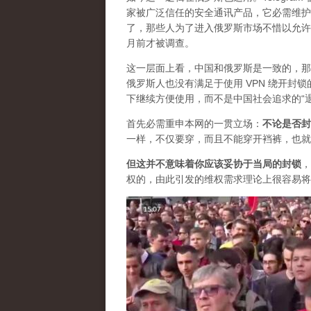
家被广泛信任的安全通讯产品，它必需维护自
了，那些人为了进入俄罗斯市场不惜以允许
月前才被调查。
这一层面上看，中国和俄罗斯是一致的，那
俄罗斯人也没有满足于使用 VPN 绕开
下继续方便使用，而不是中国社会追求的“
首先必需重申本网的一贯立场：
不论是否封
一样，不仅要穿，而且不能穿开裆裤，也就
但这并不意味着你应该妥协于当局的封锁
，
权的，由此引发的维权需求理论上很容易将