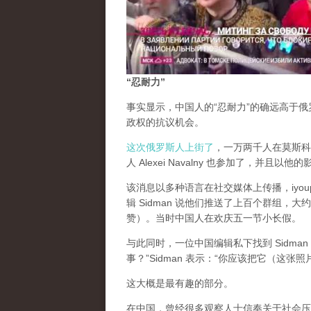
“忍耐力”
事实显示，中国人的“忍耐力”的确远高于
政权的抗议机会。
这次俄罗斯人上街了
，一万两千人在莫斯科街
人 Alexei Navalny 也参加了，并且以他
该消息以多种语言在社交媒体上传播，iyou
辑 Sidman 说他们推送了上百个群组
赞）。当时中国人在欢庆五一节小长假。
与此同时，一位中国编辑私下找到 Sidm
事？”Sidman 表示：“你应该把它（这
这大概是最有趣的部分。
在中国，曾经很多观察人士信奉关于社会压