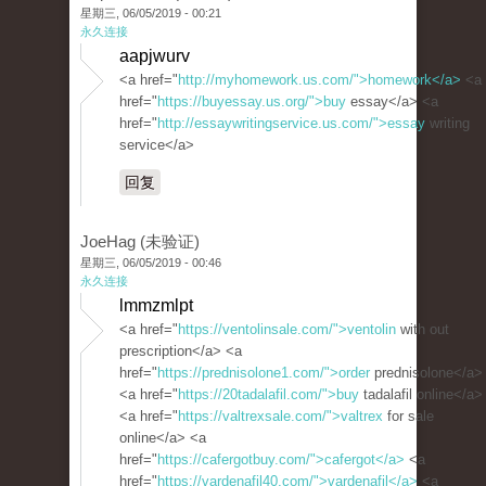
星期三, 06/05/2019 - 00:21
永久连接
aapjwurv
<a href="
http://myhomework.us.com/">homework</a>
<a
href="
https://buyessay.us.org/">buy
essay</a> <a
href="
http://essaywritingservice.us.com/">essay
writing
service</a>
回复
JoeHag (未验证)
星期三, 06/05/2019 - 00:46
永久连接
lmmzmlpt
<a href="
https://ventolinsale.com/">ventolin
with out
prescription</a> <a
href="
https://prednisolone1.com/">order
prednisolone</a>
<a href="
https://20tadalafil.com/">buy
tadalafil online</a>
<a href="
https://valtrexsale.com/">valtrex
for sale
online</a> <a
href="
https://cafergotbuy.com/">cafergot</a>
<a
href="
https://vardenafil40.com/">vardenafil</a>
<a