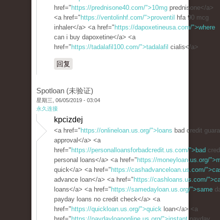
href="
https://prednisone40.com/">10mg
prednisone</a>
<a href="
https://ventolinhf.com/">proventil
hfa 90 mcg
inhaler</a> <a href="
https://dapoxetineusa.com/">where
can i buy dapoxetine</a> <a
href="
https://tadalafil100.com/">tadalafil
cialis</a>
回复
Spotloan (未验证)
星期三, 06/05/2019 - 03:04
永久连接
kpcizdej
<a href="
https://onlineloan.us.org/">loans
bad credit guar
approval</a> <a
href="
https://personalloansforbadcredit.us.com/">bad
cred
personal loans</a> <a href="
https://moneyloan.us.org/">
quick</a> <a href="
https://cashadvanceloan.us.com/">ca
advance loan</a> <a href="
https://cashloans.us.com/">c
loans</a> <a href="
https://samedayloan.us.org/">same
d
payday loans no credit check</a> <a
href="
https://quickloan.us.org/">quick
loan</a> <a
href="
https://paydayloanonline.us.org/">instant
payday