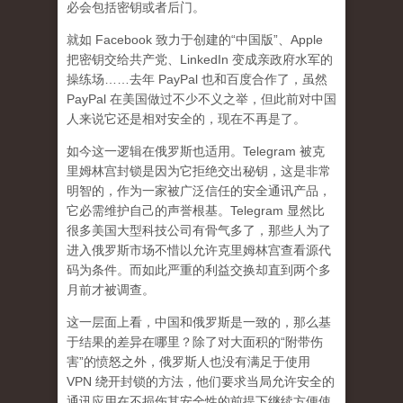
必会包括密钥或者后门。
就如 Facebook 致力于创建的“中国版”、Apple
把密钥交给共产党、LinkedIn 变成亲政府水军的
操练场……去年 PayPal 也和百度合作了，虽然
PayPal 在美国做过不少不义之举，但此前对中国
人来说它还是相对安全的，现在不再是了。
如今这一逻辑在俄罗斯也适用。Telegram 被克
里姆林宫封锁是因为它拒绝交出秘钥，这是非常
明智的，作为一家被广泛信任的安全通讯产品，
它必需维护自己的声誉根基。Telegram 显然比
很多美国大型科技公司有骨气多了，那些人为了
进入俄罗斯市场不惜以允许克里姆林宫查看源代
码为条件。而如此严重的利益交换却直到两个多
月前才被调查。
这一层面上看，中国和俄罗斯是一致的，那么基
于结果的差异在哪里？除了对大面积的“附带伤
害”的愤怒之外，俄罗斯人也没有满足于使用
VPN 绕开封锁的方法，他们要求当局允许安全的
通讯应用在不损伤其安全性的前提下继续方便使