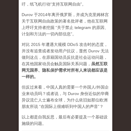
吁，纸飞机行动“支持互联网自由”。
Durov 于2014年离开俄罗斯，并成为克里姆林宫
关于互联网自由政策的著名批评者，他在互联网
上呼吁支持者挖掘 “关于禁止 telegram 的原因、
计划和方法的一切内部信息”。
对比 2015 年遭遇大规模 DDoS 攻击时的态度，
并没有追查或者发动用户抗议，显然 Durov 无法
做到这点，在原籍国动员反抗是社会运动问题，
在其他国家动员会触及国际关系问题，
虽然互联
网无国界、隐私保护需求对所有人来说都应该是
一样的。
但反过来看，中国人真的需要一个外国人/外国企
业来动员吗？或者说，与 Durov 身份近似的华裔
异议流亡人士遍布全球，为什么依旧如那位欧洲
朋友所说 “在国际上很难听到中国人的声音”？
以上都是自我反思，最后有必要提及一个基础设
施级的问题。