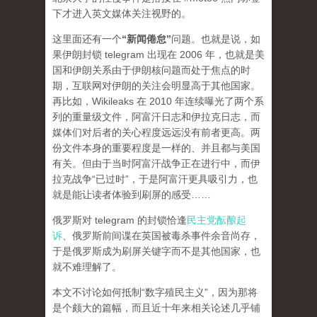
下才进入英文媒体关注视野的。
这里面还有一个
“新闻倦怠”
问题。也就是说，如
果伊朗封锁 telegram 出现在 2006 年，也就是美
国和伊朗关系由于伊朗核问题而处于焦点的时
期，互联网对伊朗的关注会明显高于其他国家。
再比如，Wikileaks 在 2010 年连续曝光了两个系
列的重量级文件，阿富汗日志和伊拉克日志，而
媒体们对后者的关心程度
远远
没有前者更高。两
份文件本身的重要程度是一样的、并且都与美国
有关。但由于当时阿富汗战争正在进行中，而伊
拉克战争“已过时”，于是阿富汗更具吸引力，也
就是能让读者体验到刷屏的感受……
俄罗斯对 telegram 的封锁恰逢
民主党酝酿起
诉
、俄罗斯前间谍在英国被毒杀事件余音尚存，
于是俄罗斯成为刷屏关键字而不是其他国家，也
就不难理解了。
本文不讨论如何抵制“数字殖民主义”，因为那将
是个颇大的篇幅，而且近十年来相关论述几乎铺