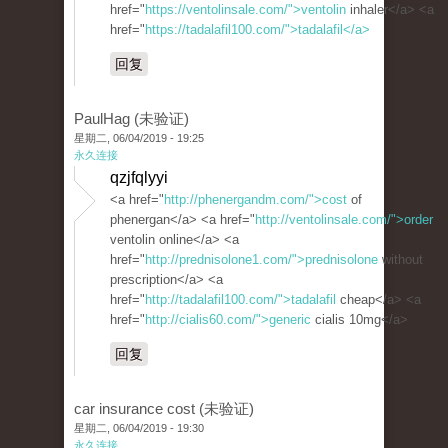
href="
https://ventolinsale.com/">ventolin
inhaler</a> <a
href="
https://tadalafil100.com/">tadalafil</a>
回复
PaulHag (未验证)
星期二, 06/04/2019 - 19:25
永久连接
qzjfqlyyi
<a href="
http://phenergandm.com/">cost
of
phenergan</a> <a href="
http://ventolinsale.com/">order
ventolin online</a> <a
href="
http://prednisolone1.com/">prednisolone
without
prescription</a> <a
href="
http://tadalafil100.com/">tadalafil
cheap</a> <a
href="
http://cialis60.com/">generic
cialis 10mg</a>
回复
car insurance cost (未验证)
星期二, 06/04/2019 - 19:30
永久连接