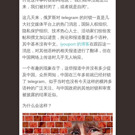
讨论这件事时很郁闷地说，“我们根本没能走出
来，我们被封闭了，或者就是自闭”。
这几天来，俄罗斯对 telegram 的封锁一直是几
大社交媒体平台上的热门消息，国际人权组织、
隐私保护组织、技术热心人士、活动家们纷纷发
帖和撰文加以谴责，舆论和报道覆盖多个语种。
其中基本没有中文。
iyouport 的博客
在跟踪这一
消息，对其他语种的相关报道进行了翻译，但在
中国网络上传送时几乎无人响应。
一个有趣的现象在于，这些报道中并没有多少提
及中国。众所周知，中国在三年多前就已经封锁
了 telegram。似乎当时也没有今天这样的横跨多
语种的广泛关注。与中国政府的其他封锁和审查
被披露的结果近似。
为什么会这样？