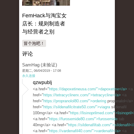
FemHack与淘宝女
店长：规则制造者
与经营者之别
冒个泡吧！
评论
SamHag (未验证)
星期二, 06/04/2019 - 17:08
永久连接
qzwpublj
<a href="
https://dapoxetineusa.com/">dapoxetine</a>
<a
href="
https://tetracyclinerx.com/">tetracycline</a>
<a
href="
https://propranolol80.com/">ordering
propanalol</a>
href="
https://sildenafilcitrate50.com/">viagra
sildenafil
100mg</a> <a href="
https://lisinoprilmed.com/">lisinopril
<a href="
https://furosemide80.com/">furosemide
tab
40mg</a> <a href="
https://sildenafiltab.com/">sildenafil<
<a href="
https://vardenafil40.com/">vardenafil</a>
<a