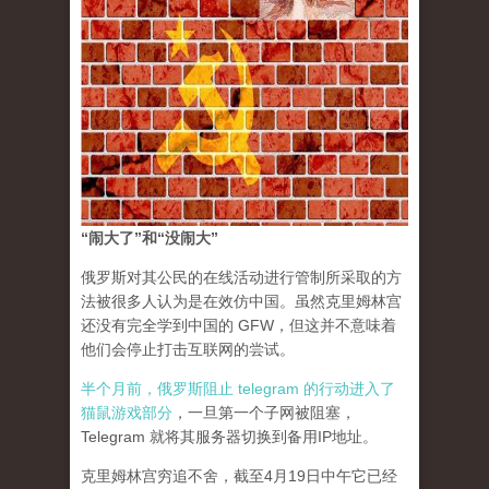
“闹大了”和“没闹大”
俄罗斯对其公民的在线活动进行管制所采取的方
法被很多人认为是在效仿中国。虽然克里姆林宫
还没有完全学到中国的 GFW，但这并不意味着
他们会停止打击互联网的尝试。
半个月前，俄罗斯阻止 telegram 的行动进入了
猫鼠游戏部分
，一旦第一个子网被阻塞，
Telegram 就将其服务器切换到备用IP地址。
克里姆林宫穷追不舍，截至4月19日中午它已经