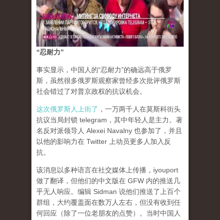
“忍耐力”
事实显示，中国人的“忍耐力”的确远高于俄罗
斯，虽然很多俄罗斯观察家曾经多次批评俄罗斯
社会错过了对普京政权的抗议机会。
这次俄罗斯人上街了
，一万两千人在莫斯科街头
抗议当局封锁 telegram，其中年轻人是主力。著
名反对派领导人 Alexei Navalny 也参加了，并且
以他的影响力在 Twitter 上动员更多人加入反
抗。
该消息以多种语言在社交媒体上传播，iyouport
做了翻译，但他们的中文版在 GFW 内的推送几
乎无人响应。编辑 Sidman 说他们推送了上百个
群组，大约覆盖面在数万人左右，但没有收到任
何回应（除了一位老朋友的点赞）。当时中国人