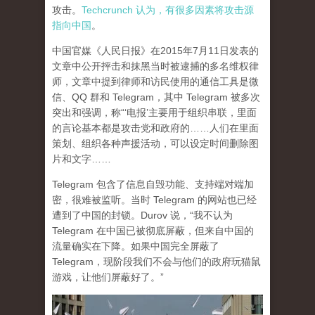
攻击。
Techcrunch 认为，有很多因素将攻击源
指向中国
。
中国官媒《人民日报》在2015年7月11日发表的
文章中公开抨击和抹黑当时被逮捕的多名维权律
师，文章中提到律师和访民使用的通信工具是微
信、QQ 群和 Telegram，其中 Telegram 被多次
突出和强调，称“‘电报’主要用于组织串联，里面
的言论基本都是攻击党和政府的……人们在里面
策划、组织各种声援活动，可以设定时间删除图
片和文字……
Telegram 包含了信息自毁功能、支持端对端加
密，很难被监听。当时 Telegram 的网站也已经
遭到了中国的封锁。Durov 说，“我不认为
Telegram 在中国已被彻底屏蔽，但来自中国的
流量确实在下降。如果中国完全屏蔽了
Telegram，现阶段我们不会与他们的政府玩猫鼠
游戏，让他们屏蔽好了。”