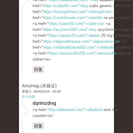
href="
https://cialis60.com/">buy
cialis generic online</a>
href="
https://lisinoprilmed.com/">lisinopril</a>
<a
href="
https://ventolinsale.com/">ventolin
no prescription<
<a href="
https://cialis50.com/">cialis</a>
<a
href="
https://acyclovir200.com/">buy
acyclovir 400 mg</
<a href="
https://atarax25.com/">atarax
25 mg tablets</a>
href="
https://dapoxetineusa.com/">dapoxetine</a>
<a
href="
https://sildenafilcitrate50.com/">sildenafil
citrate</a
<a href="
https://amoxicillin250.com/">amoxicillin
500 mg
online</a>
回复
AmyHag (未验证)
星期三, 06/05/2019 - 00:08
永久连接
dqnhrzdivg
<a href="
http://albuteroli.com/">albuterol
over the
counter</a>
回复