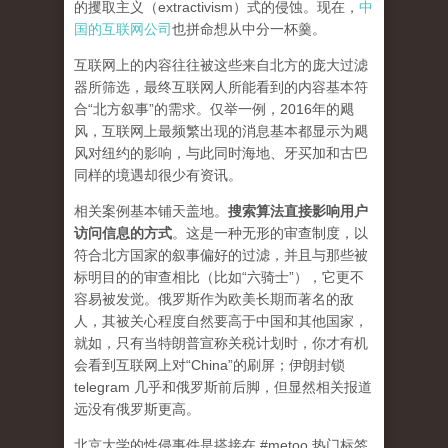
的攫取主义（extractivism）式的侵蚀。现在，
中
国的互联网公司
也拼命想从中分一杯羹。
互联网上的内容往往被这些来自北方的庞大过滤
器所筛选，最终互联网人所能看到的内容基本符
合“北方叙事”的需求。仅举一例，2016年的飓
风，互联网上最频繁出现的消息基本都显示为飓
风对纽约的影响，与此同时海地、牙买加和古巴
同样的境遇却很少有资讯。
相关案例基本铺天盖地。
搜索算法直接影响用户
访问信息的方式
。
这是一种无形的审查制度，以
符合北方国家的叙事偏好的过滤，并且与那些被
标明目的的审查相比（比如“六骑士”），它更不
容易被发觉。俄罗斯作为欧美长期而著名的敌
人，其被关心程度自然要高于中国和其他国家，
就如，只有当特朗普宣称关税计划时，你才有机
会看到互联网上对“China”的刷屏；伊朗封锁
telegram 几乎和俄罗斯前后脚，但显然相关报道
远没有俄罗斯更高。
北京大学的性侵事件是搭接在 #metoo 热门标签