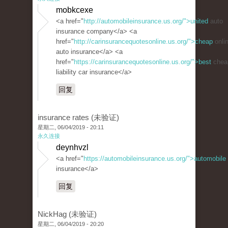
mobkcexe
<a href="
http://automobileinsurance.us.org/">united
auto
insurance company</a> <a
href="
http://carinsurancequotesonline.us.org/">cheap
onli
auto insurance</a> <a
href="
https://carinsurancequotesonline.us.org/">best
chea
liability car insurance</a>
回复
insurance rates (未验证)
星期二, 06/04/2019 - 20:11
永久连接
deynhvzl
<a href="
https://automobileinsurance.us.org/">automobile
insurance</a>
回复
NickHag (未验证)
星期二, 06/04/2019 - 20:20