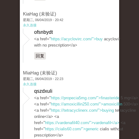
KiaHag (未验证)
星期二, 06/04/2019 - 20:42
永久连接
ofsnbydt
<a href="
https://acyclovirc.com/">buy
acyclovir
with no prescription</a>
回复
MiaHag (未验证)
星期二, 06/04/2019 - 22:23
永久连接
qszdxuli
<a href="
https://propecia5mg.com/">finasteride
5 mg</a>
<a href="
https://amoxicillin250.com/">amoxicillin
500</a>
<a href="
https://tetracyclinerx.com/">buying
tetracycline
online</a> <a
href="
https://vardenafil40.com/">vardenafil</a>
<a
href="
https://cialis60.com/">generic
cialis without
prescription</a>