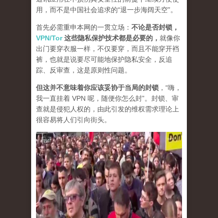
用，而不是中国社会追求的“退一步海阔天空”。
首先必需重申本网的一贯立场：
不论是否封锁，
VPN/Tor
这些隐私保护技术都是必要的，
就像你
出门要穿衣服一样，不仅要穿，而且不能穿开裆
裤，也就是说要尽可能地保护隐私安全，反追
踪、反审查，这是原则性问题。
但这并不意味着你应该妥协于当局的封锁
，“嗨，
我一直挂着 VPN 呢，随便你怎么封”。封锁、审
查就是侵犯人权的，由此引发的维权需求理论上
很容易将人们引向街头。