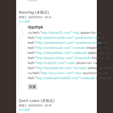
MaryHag (未验证)
星期三, 06/05/2019 - 04:14
永久连接
rljqolhpk
<a href="
http://atarax25.com/">buy
atarax</a> <a
href="
http://prednisone40.com/">prednisone</a>
<a
href="
http://prednisolone1.com/">prednisolone</a>
<a
href="
http://ventolinsale.com/">ventolin
inhaler</a> <a
href="
http://sildenafiltab.com/">sildenafil
tablets</a> <a
href="
http://propecia5mg.com/">finasteride
5mg</a> <a
href="
http://cialis50.com/">cialis
prices</a> <a
href="
http://lisinoprilmed.com/">lisinopril
without an rx</a
<a href="
http://acyclovirc.com/">buy
acyclovir</a> <a
href="
http://sildenafilcitrate50.com/">sildenafil
citrate</a>
回复
Quick Loans (未验证)
星期三, 06/05/2019 - 04:40
永久连接