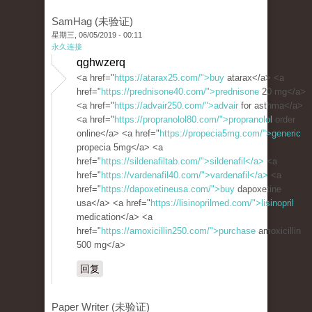
SamHag (未验证)
星期三, 06/05/2019 - 00:11
永久连接
qghwzerq
<a href="
https://atarax25.com/">buy
atarax</a> <a
href="
https://prednisone40.com/">prednisone
20 mg</a>
<a href="
https://advair250.com/">advair
for asthma</a>
<a href="
https://propranolol80.com/">propranolol
order
online</a> <a href="
https://propecia5mg.com/">generic
propecia 5mg</a> <a
href="
https://sildenafiltab.com/">sildenafil</a>
<a
href="
https://vardenafil40.com/">vardenafil</a>
<a
href="
https://dapoxetineusa.com/">buy
dapoxetine
usa</a> <a href="
https://lisinoprilmed.com/">lisinopril
medication</a> <a
href="
https://amoxicillin250.com/">purchase
amoxicillin
500 mg</a>
回复
Paper Writer (未验证)