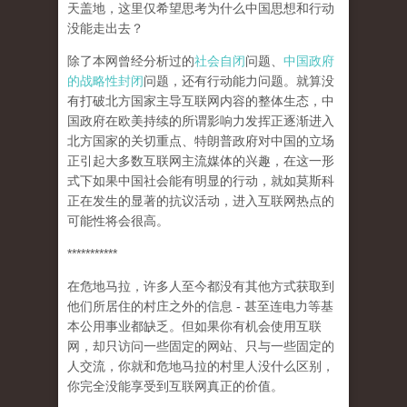
天盖地，这里仅希望思考为什么中国思想和行动
没能走出去？
除了本网曾经分析过的
社会自闭
问题、
中国政府
的战略性封闭
问题，还有行动能力问题。就算没
有打破北方国家主导互联网内容的整体生态，中
国政府在欧美持续的所谓影响力发挥正逐渐进入
北方国家的关切重点、特朗普政府对中国的立场
正引起大多数互联网主流媒体的兴趣，在这一形
式下如果中国社会能有明显的行动，就如莫斯科
正在发生的显著的抗议活动，进入互联网热点的
可能性将会很高。
***********
在危地马拉，许多人至今都没有其他方式获取到
他们所居住的村庄之外的信息 - 甚至连电力等基
本公用事业都缺乏。但如果你有机会使用互联
网，却只访问一些固定的网站、只与一些固定的
人交流，你就和危地马拉的村里人没什么区别，
你完全没能享受到互联网真正的价值。