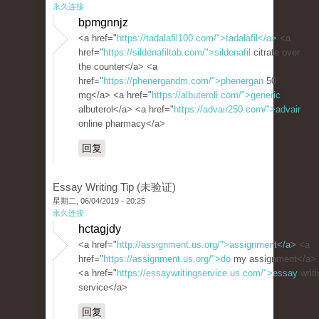
永久连接
bpmgnnjz
<a href="
https://tadalafil100.com/">tadalafil</a>
<a
href="
https://sildenafiltab.com/">sildenafil
citrate over
the counter</a> <a
href="
https://phenergandm.com/">phenergan
50
mg</a> <a href="
https://albuteroli.com/">generic
albuterol</a> <a href="
https://advair250.com/">advair
online pharmacy</a>
回复
Essay Writing Tip (未验证)
星期二, 06/04/2019 - 20:25
永久连接
hctagjdy
<a href="
http://assignment.us.org/">assignment</a>
<a
href="
https://assignment.us.org/">do
my assignment</a>
<a href="
https://essaywritingservice.us.com/">essay
writi
service</a>
回复