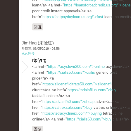
loan</a> <a href="
https://loansforbadcredit.us.org/">loans
poor credit instant approval</a> <a
href="
https://fastpaydayloan.us.org/">fast
loans no credit
回复
JimHag (未验证)
星期三, 06/05/2019 - 03:56
永久连接
rtpfyrrg
<a href="
https://acyclovir200.com/">online
acyclovir</a>
<a href="
https://cialis50.com/">cialis
generic best
price</a> <a
href="
https://sildenafilcitrate50.com/">sildenafil
citrate</a> <a href="
https://tadalafilus.com/">buy
tadalafil online</a> <a
href="
https://advair250.com/">cheap
advair</a> <a
href="
https://valtrexsale.com/">buy
valtrex online</a> <a
href="
https://tetracyclinerx.com/">buying
tetracycline
online</a> <a href="
https://cialis60.com/">buy
cialis</a>
回复