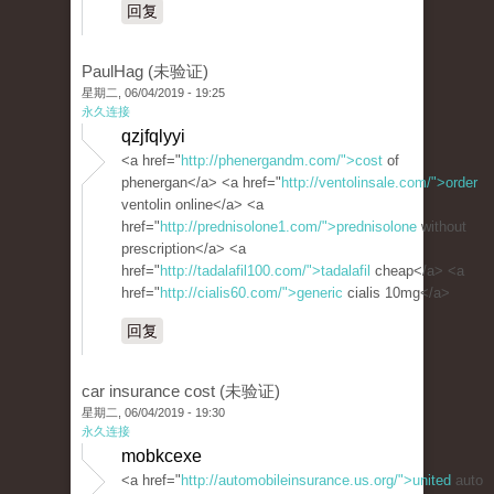
回复
PaulHag (未验证)
星期二, 06/04/2019 - 19:25
永久连接
qzjfqlyyi
<a href="
http://phenergandm.com/">cost
of
phenergan</a> <a href="
http://ventolinsale.com/">order
ventolin online</a> <a
href="
http://prednisolone1.com/">prednisolone
without
prescription</a> <a
href="
http://tadalafil100.com/">tadalafil
cheap</a> <a
href="
http://cialis60.com/">generic
cialis 10mg</a>
回复
car insurance cost (未验证)
星期二, 06/04/2019 - 19:30
永久连接
mobkcexe
<a href="
http://automobileinsurance.us.org/">united
auto