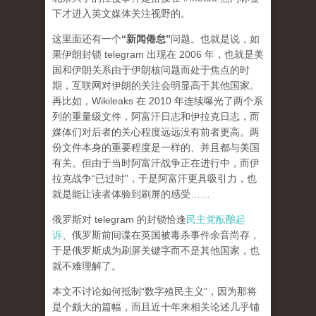
下才进入英文媒体关注视野的。
这里面还有一个
“新闻倦怠”
问题。也就是说，如
果伊朗封锁 telegram 出现在 2006 年，也就是美
国和伊朗关系由于伊朗核问题而处于焦点的时
期，互联网对伊朗的关注会明显高于其他国家。
再比如，Wikileaks 在 2010 年连续曝光了两个系
列的重量级文件，阿富汗日志和伊拉克日志，而
媒体们对后者的关心程度
远远
没有前者更高。两
份文件本身的重要程度是一样的、并且都与美国
有关。但由于当时阿富汗战争正在进行中，而伊
拉克战争“已过时”，于是阿富汗更具吸引力，也
就是能让读者体验到刷屏的感受……
俄罗斯对 telegram 的封锁恰逢
民主党酝酿起
诉
、俄罗斯前间谍在英国被毒杀事件余音尚存，
于是俄罗斯成为刷屏关键字而不是其他国家，也
就不难理解了。
本文不讨论如何抵制“数字殖民主义”，因为那将
是个颇大的篇幅，而且近十年来相关论述几乎铺