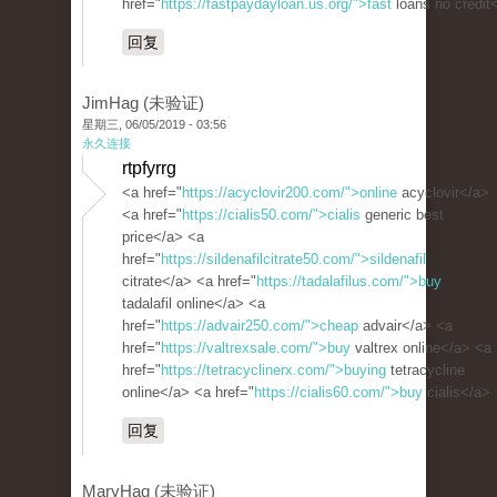
href="
https://fastpaydayloan.us.org/">fast
loans no credit
回复
JimHag (未验证)
星期三, 06/05/2019 - 03:56
永久连接
rtpfyrrg
<a href="
https://acyclovir200.com/">online
acyclovir</a>
<a href="
https://cialis50.com/">cialis
generic best
price</a> <a
href="
https://sildenafilcitrate50.com/">sildenafil
citrate</a> <a href="
https://tadalafilus.com/">buy
tadalafil online</a> <a
href="
https://advair250.com/">cheap
advair</a> <a
href="
https://valtrexsale.com/">buy
valtrex online</a> <a
href="
https://tetracyclinerx.com/">buying
tetracycline
online</a> <a href="
https://cialis60.com/">buy
cialis</a>
回复
MaryHag (未验证)