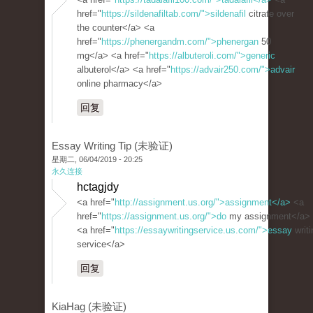
href="
https://sildenafiltab.com/">sildenafil
citrate over
the counter</a> <a
href="
https://phenergandm.com/">phenergan
50
mg</a> <a href="
https://albuteroli.com/">generic
albuterol</a> <a href="
https://advair250.com/">advair
online pharmacy</a>
回复
Essay Writing Tip (未验证)
星期二, 06/04/2019 - 20:25
永久连接
hctagjdy
<a href="
http://assignment.us.org/">assignment</a>
<a
href="
https://assignment.us.org/">do
my assignment</a>
<a href="
https://essaywritingservice.us.com/">essay
writi
service</a>
回复
KiaHag (未验证)