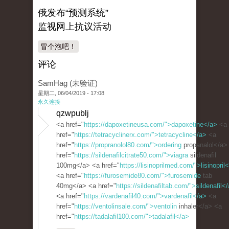
俄发布“预测系统”
监视网上抗议活动
冒个泡吧！
评论
SamHag (未验证)
星期二, 06/04/2019 - 17:08
永久连接
qzwpublj
<a href="
https://dapoxetineusa.com/">dapoxetine</a>
<a
href="
https://tetracyclinerx.com/">tetracycline</a>
<a
href="
https://propranolol80.com/">ordering
propanalol</a>
href="
https://sildenafilcitrate50.com/">viagra
sildenafil
100mg</a> <a href="
https://lisinoprilmed.com/">lisinopril
<a href="
https://furosemide80.com/">furosemide
tab
40mg</a> <a href="
https://sildenafiltab.com/">sildenafil<
<a href="
https://vardenafil40.com/">vardenafil</a>
<a
href="
https://ventolinsale.com/">ventolin
inhaler</a> <a
href="
https://tadalafil100.com/">tadalafil</a>