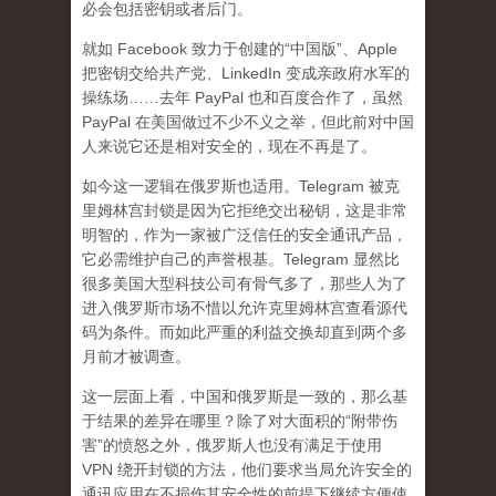
必会包括密钥或者后门。
就如 Facebook 致力于创建的“中国版”、Apple
把密钥交给共产党、LinkedIn 变成亲政府水军的
操练场……去年 PayPal 也和百度合作了，虽然
PayPal 在美国做过不少不义之举，但此前对中国
人来说它还是相对安全的，现在不再是了。
如今这一逻辑在俄罗斯也适用。Telegram 被克
里姆林宫封锁是因为它拒绝交出秘钥，这是非常
明智的，作为一家被广泛信任的安全通讯产品，
它必需维护自己的声誉根基。Telegram 显然比
很多美国大型科技公司有骨气多了，那些人为了
进入俄罗斯市场不惜以允许克里姆林宫查看源代
码为条件。而如此严重的利益交换却直到两个多
月前才被调查。
这一层面上看，中国和俄罗斯是一致的，那么基
于结果的差异在哪里？除了对大面积的“附带伤
害”的愤怒之外，俄罗斯人也没有满足于使用
VPN 绕开封锁的方法，他们要求当局允许安全的
通讯应用在不损伤其安全性的前提下继续方便使