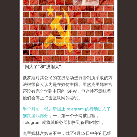
“闹大了”和“没闹大”
俄罗斯对其公民的在线活动进行管制所采取的方
法被很多人认为是在效仿中国。虽然克里姆林宫
还没有完全学到中国的 GFW，但这并不意味着
他们会停止打击互联网的尝试。
半个月前，俄罗斯阻止 telegram 的行动进入了
猫鼠游戏部分
，一旦第一个子网被阻塞，
Telegram 就将其服务器切换到备用IP地址。
克里姆林宫穷追不舍，截至4月19日中午它已经