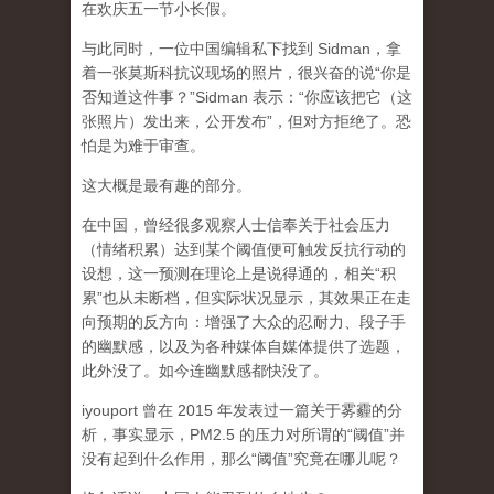
在欢庆五一节小长假。
与此同时，一位中国编辑私下找到 Sidman，拿
着一张莫斯科抗议现场的照片，很兴奋的说“你是
否知道这件事？”Sidman 表示：“你应该把它（这
张照片）发出来，公开发布”，但对方拒绝了。恐
怕是为难于审查。
这大概是最有趣的部分。
在中国，曾经很多观察人士信奉关于社会压力
（情绪积累）达到某个阈值便可触发反抗行动的
设想，这一预测在理论上是说得通的，相关“积
累”也从未断档，但实际状况显示，其效果正在走
向预期的反方向：增强了大众的忍耐力、段子手
的幽默感，以及为各种媒体自媒体提供了选题，
此外没了。如今连幽默感都快没了。
iyouport 曾在 2015 年发表过一篇关于雾霾的分
析，事实显示，PM2.5 的压力对所谓的“阈值”并
没有起到什么作用，那么“阈值”究竟在哪儿呢？