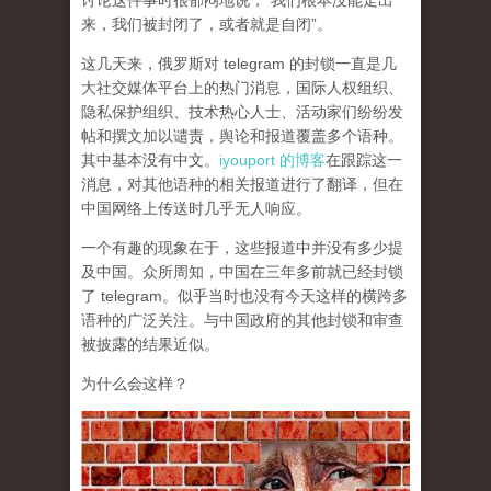
讨论这件事时很郁闷地说，“我们根本没能走出
来，我们被封闭了，或者就是自闭”。
这几天来，俄罗斯对 telegram 的封锁一直是几
大社交媒体平台上的热门消息，国际人权组织、
隐私保护组织、技术热心人士、活动家们纷纷发
帖和撰文加以谴责，舆论和报道覆盖多个语种。
其中基本没有中文。
iyouport 的博客
在跟踪这一
消息，对其他语种的相关报道进行了翻译，但在
中国网络上传送时几乎无人响应。
一个有趣的现象在于，这些报道中并没有多少提
及中国。众所周知，中国在三年多前就已经封锁
了 telegram。似乎当时也没有今天这样的横跨多
语种的广泛关注。与中国政府的其他封锁和审查
被披露的结果近似。
为什么会这样？