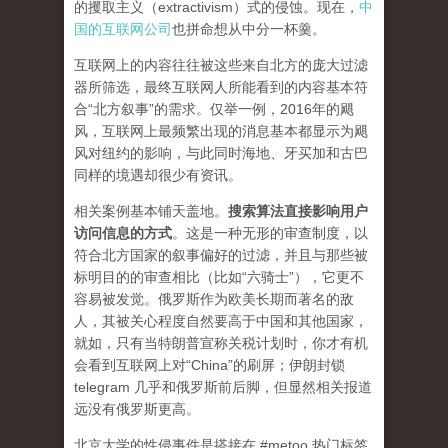
的攫取主义（extractivism）式的侵蚀。现在，
中
国的互联网公司
也拼命想从中分一杯羹。
互联网上的内容往往被这些来自北方的庞大过滤
器所筛选，最终互联网人所能看到的内容基本符
合“北方叙事”的需求。仅举一例，2016年的飓
风，互联网上最频繁出现的消息基本都显示为飓
风对纽约的影响，与此同时海地、牙买加和古巴
同样的境遇却很少有资讯。
相关案例基本铺天盖地。
搜索算法直接影响用户
访问信息的方式
。
这是一种无形的审查制度，以
符合北方国家的叙事偏好的过滤，并且与那些被
标明目的的审查相比（比如“六骑士”），它更不
容易被发觉。俄罗斯作为欧美长期而著名的敌
人，其被关心程度自然要高于中国和其他国家，
就如，只有当特朗普宣称关税计划时，你才有机
会看到互联网上对“China”的刷屏；伊朗封锁
telegram 几乎和俄罗斯前后脚，但显然相关报道
远没有俄罗斯更高。
北京大学的性侵事件是搭接在 #metoo 热门标签