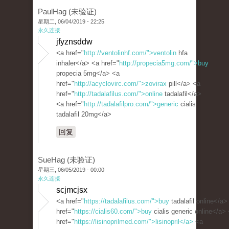
PaulHag (未验证)
星期二, 06/04/2019 - 22:25
永久连接
jfyznsddw
<a href="
http://ventolinhf.com/">ventolin
hfa
inhaler</a> <a href="
http://propecia5mg.com/">buy
propecia 5mg</a> <a
href="
http://acyclovirc.com/">zovirax
pill</a> <a
href="
http://tadalafilus.com/">online
tadalafil</a>
<a href="
http://tadalafilpro.com/">generic
cialis
tadalafil 20mg</a>
回复
SueHag (未验证)
星期三, 06/05/2019 - 00:00
永久连接
scjmcjsx
<a href="
https://tadalafilus.com/">buy
tadalafil online</a>
href="
https://cialis60.com/">buy
cialis generic online</a>
href="
https://lisinoprilmed.com/">lisinopril</a>
<a