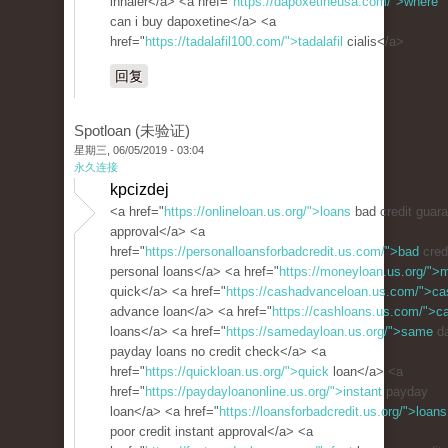
inhaler</a> <a href="
https://dapoxetineusa.com/">where
can i buy dapoxetine</a> <a
href="
https://tadalafil100.com/">tadalafil
cialis</a>
回复
Spotloan (未验证)
星期三, 06/05/2019 - 03:04
永久连接
kpcizdej
<a href="
https://onlineloan.us.org/">loans
bad credit guar
approval</a> <a
href="
https://personalloansforbadcredit.us.com/">bad
cred
personal loans</a> <a href="
https://moneyloan.us.org/">
quick</a> <a href="
https://cashadvanceloan.us.com/">ca
advance loan</a> <a href="
https://cashloans.us.com/">c
loans</a> <a href="
https://samedayloan.us.org/">same
d
payday loans no credit check</a> <a
href="
https://quickloan.us.org/">quick
loan</a> <a
href="
https://paydayloanonline.us.org/">instant
payday
loan</a> <a href="
https://loansforbadcredit.us.org/">loans
poor credit instant approval</a> <a