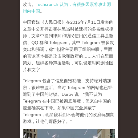
攻击。
Techcrunch 认为，有很多因素将攻击源
指向中国
。
中国官媒《人民日报》在2015年7月11日发表的
文章中公开抨击和抹黑当时被逮捕的多名维权律
师，文章中提到律师和访民使用的通信工具是微
信、QQ 群和 Telegram，其中 Telegram 被多次
突出和强调，称“‘电报’主要用于组织串联，里面
的言论基本都是攻击党和政府的……人们在里面
策划、组织各种声援活动，可以设定时间删除图
片和文字……
Telegram 包含了信息自毁功能、支持端对端加
密，很难被监听。当时 Telegram 的网站也已经
遭到了中国的封锁。Durov 说，“我不认为
Telegram 在中国已被彻底屏蔽，但来自中国的
流量确实在下降。如果中国完全屏蔽了
Telegram，现阶段我们不会与他们的政府玩猫鼠
游戏，让他们屏蔽好了。”