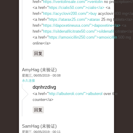
href="
https://ventolinsale.com/">ventolin
no prescription<
<a href="
https://cialis50.com/">cialis</a>
<a
href="
https://acyclovir200.com/">buy
acyclovir 400 mg</
<a href="
https://atarax25.com/">atarax
25 mg tablets</a>
href="
https://dapoxetineusa.com/">dapoxetine</a>
<a
href="
https://sildenafilcitrate50.com/">sildenafil
citrate</a
<a href="
https://amoxicillin250.com/">amoxicillin
500 mg
online</a>
回复
AmyHag (未验证)
星期三, 06/05/2019 - 00:08
永久连接
dqnhrzdivg
<a href="
http://albuteroli.com/">albuterol
over the
counter</a>
回复
SamHag (未验证)
星期三, 06/05/2019 - 00:11