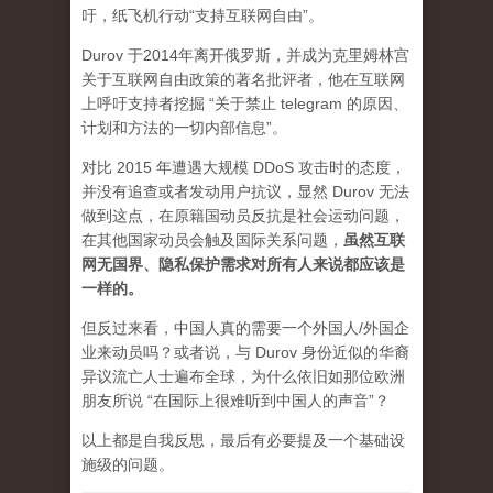
吁，纸飞机行动“支持互联网自由”。
Durov 于2014年离开俄罗斯，并成为克里姆林宫
关于互联网自由政策的著名批评者，他在互联网
上呼吁支持者挖掘 “关于禁止 telegram 的原因、
计划和方法的一切内部信息”。
对比 2015 年遭遇大规模 DDoS 攻击时的态度，
并没有追查或者发动用户抗议，显然 Durov 无法
做到这点，在原籍国动员反抗是社会运动问题，
在其他国家动员会触及国际关系问题，
虽然互联
网无国界、隐私保护需求对所有人来说都应该是
一样的。
但反过来看，中国人真的需要一个外国人/外国企
业来动员吗？或者说，与 Durov 身份近似的华裔
异议流亡人士遍布全球，为什么依旧如那位欧洲
朋友所说 “在国际上很难听到中国人的声音”？
以上都是自我反思，最后有必要提及一个基础设
施级的问题。