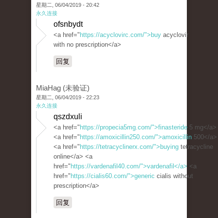
星期二, 06/04/2019 - 20:42
永久连接
ofsnbydt
<a href="
https://acyclovirc.com/">buy
acyclovir
with no prescription</a>
回复
MiaHag (未验证)
星期二, 06/04/2019 - 22:23
永久连接
qszdxuli
<a href="
https://propecia5mg.com/">finasteride
5 mg</a>
<a href="
https://amoxicillin250.com/">amoxicillin
500</a>
<a href="
https://tetracyclinerx.com/">buying
tetracycline
online</a> <a
href="
https://vardenafil40.com/">vardenafil</a>
<a
href="
https://cialis60.com/">generic
cialis without
prescription</a>
回复