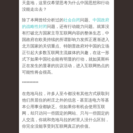
天盖地，这里仅希望思考为什么中国思想和行动
没能走出去？
除了本网曾经分析过的
社会自闭
问题、
中国政府
的战略性封闭
问题，还有行动能力问题。就算没
有打破北方国家主导互联网内容的整体生态，中
国政府在欧美持续的所谓影响力发挥正逐渐进入
北方国家的关切重点、特朗普政府对中国的立场
正引起大多数互联网主流媒体的兴趣，在这一形
式下如果中国社会能有明显的行动，就如莫斯科
正在发生的显著的抗议活动，进入互联网热点的
可能性将会很高。
***********
在危地马拉，许多人至今都没有其他方式获取到
他们所居住的村庄之外的信息 - 甚至连电力等基
本公用事业都缺乏。但如果你有机会使用互联
网，却只访问一些固定的网站、只与一些固定的
人交流，你就和危地马拉的村里人没什么区别，
你完全没能享受到互联网真正的价值。