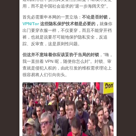
用，而不是中国社会追求的“退一步海阔天空”。
首先必需重申本网的一贯立场：
不论是否封锁，
VPN/Tor
这些隐私保护技术都是必要的，
就像你
出门要穿衣服一样，不仅要穿，而且不能穿开裆
裤，也就是说要尽可能地保护隐私安全，反追
踪、反审查，这是原则性问题。
但这并不意味着你应该妥协于当局的封锁
，“嗨，
我一直挂着 VPN 呢，随便你怎么封”。封锁、审
查就是侵犯人权的，由此引发的维权需求理论上
很容易将人们引向街头。