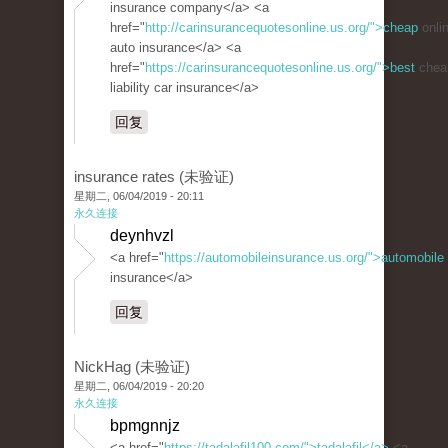
insurance company</a> <a
href="
http://carinsurancequotesonline.us.org/">cheap
onli
auto insurance</a> <a
href="
https://carinsurancequotesonline.us.org/">best
chea
liability car insurance</a>
回复
insurance rates (未验证)
星期二, 06/04/2019 - 20:11
永久连接
deynhvzl
<a href="
https://automobileinsurance.us.org/">automobile
insurance</a>
回复
NickHag (未验证)
星期二, 06/04/2019 - 20:20
永久连接
bpmgnnjz
<a href="
https://tadalafil100.com/">tadalafil</a>
<a