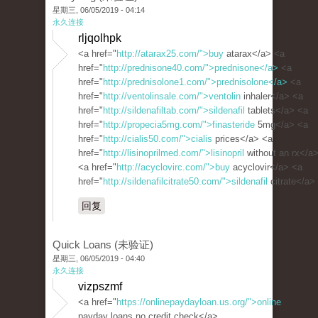
星期三, 06/05/2019 - 04:14
永久连接
rljqolhpk
<a href="
http://atarax25.com/">buy
atarax</a> <a
href="
http://prednisone40.com/">prednisone</a>
<a
href="
http://prednisolone1.com/">prednisolone</a>
<a
href="
http://ventolinsale.com/">ventolin
inhaler</a> <a
href="
http://sildenafiltab.com/">sildenafil
tablets</a> <a
href="
http://propecia5mg.com/">finasteride
5mg</a> <a
href="
http://cialis50.com/">cialis
prices</a> <a
href="
http://lisinoprilmed.com/">lisinopril
without an rx</a
<a href="
http://acyclovirc.com/">buy
acyclovir</a> <a
href="
http://sildenafilcitrate50.com/">sildenafil
citrate</a>
回复
Quick Loans (未验证)
星期三, 06/05/2019 - 04:40
永久连接
vizpszmf
<a href="
https://onlinepaydayloan.us.org/">online
payday loans no credit check</a>