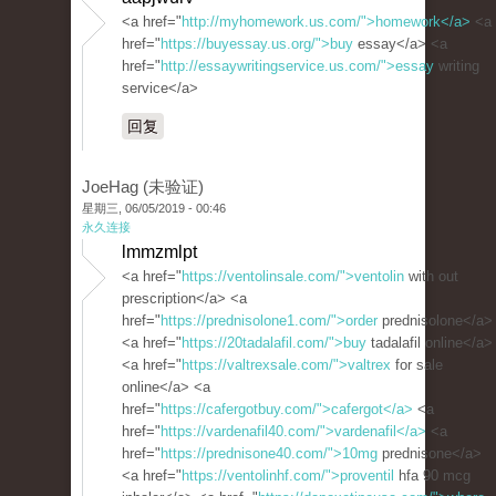
<a href="
http://myhomework.us.com/">homework</a>
<a
href="
https://buyessay.us.org/">buy
essay</a> <a
href="
http://essaywritingservice.us.com/">essay
writing
service</a>
回复
JoeHag (未验证)
星期三, 06/05/2019 - 00:46
永久连接
lmmzmlpt
<a href="
https://ventolinsale.com/">ventolin
with out
prescription</a> <a
href="
https://prednisolone1.com/">order
prednisolone</a>
<a href="
https://20tadalafil.com/">buy
tadalafil online</a>
<a href="
https://valtrexsale.com/">valtrex
for sale
online</a> <a
href="
https://cafergotbuy.com/">cafergot</a>
<a
href="
https://vardenafil40.com/">vardenafil</a>
<a
href="
https://prednisone40.com/">10mg
prednisone</a>
<a href="
https://ventolinhf.com/">proventil
hfa 90 mcg