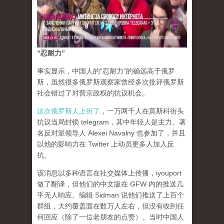
“忍耐力”
事实显示，中国人的“忍耐力”的确远高于俄罗
斯，虽然很多俄罗斯观察家曾经多次批评俄罗斯
社会错过了对普京政权的抗议机会。
这次俄罗斯人上街了
，一万两千人在莫斯科街头
抗议当局封锁 telegram，其中年轻人是主力。著
名反对派领导人 Alexei Navalny 也参加了，并且
以他的影响力在 Twitter 上动员更多人加入反
抗。
该消息以多种语言在社交媒体上传播，iyouport
做了翻译，但他们的中文版在 GFW 内的推送几
乎无人响应。编辑 Sidman 说他们推送了上百个
群组，大约覆盖面在数万人左右，但没有收到任
何回应（除了一位老朋友的点赞）。当时中国人