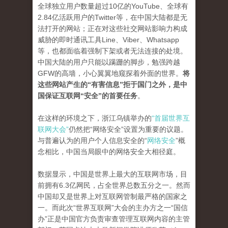
全球独立用户数量超过10亿的YouTube、全球有
2.84亿活跃用户的Twitter等，在中国大陆都是无
法打开的网站；正在对这些社交网站影响力构成
威胁的即时通讯工具Line、Viber、Whatsapp
等，也都面临着强制下架或者无法连接的处境。
中国大陆的用户只能以蹒跚的脚步，勉强跨越
GFW的高墙，小心翼翼地窥探着外面的世界。
将
这些网站产生的“有害信息”拒于国门之外，是中
国保证互联网“安全”的首要任务
。
在这样的环境之下，浙江乌镇举办的
“首届世界互
联网大会”
仍然把“网络安全”设置为重要的议题。
与普遍认为的用户个人信息安全的“
网络安全
”概
念相比，中国当局眼中的网络安全大相径庭。
数据显示，中国是世界上最大的互联网市场，目
前拥有6.3亿网民，占全世界总数五分之一。然而
中国却又是世界上对互联网管制最严格的国家之
一。而此次“世界互联网”大会的主办方之一“国信
办”正是中国官方负责审查管理互联网内容的主管