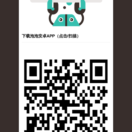
下载泡泡安卓APP（点击/扫描）