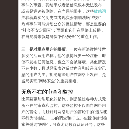
事件的审查。其结果或者是信息根本无法发布，
或者是迅速被删除。在当局的眼中，这些
敏感词
关联着真实的历史或者现实会削弱洗脑“成效”、
热点事件可能调动公众的反抗情绪，都是重要的
“社会不安定因素”；而阻止它们在网络上传播，
在当局看来就是确保“网络安全”的重点工作。
三、
是对重点用户的屏蔽
。一位在新浪微博转世
多次的活跃用户称，他的微博只要一经注册，即
使不发布任何信息，也立即会被屏蔽。类似情况
不在少数，且以经常表达反对声音和传递真实讯
息的用户为主。拒绝这些用户在网络上发声，是
当局实现“网络安全”的重要渠道。
无所不在的审查和监控
比屏蔽更加常规化的措施，则是通过各种方式无
所不在的审查和监控。这些监控不仅面向网络用
户的言论，而且针对网络用户的言论中的“违法犯
罪行为”实施进一步的调查和打击。在新浪微博搜
索关键词“网警”，可查询到数百认证账号，这些