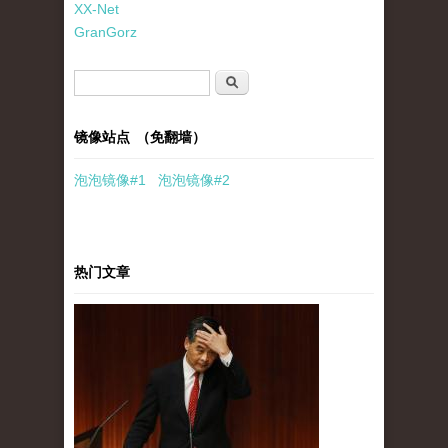
XX-Net
GranGorz
搜索表单
搜索
镜像站点 （免翻墙）
泡泡
镜像
#1
泡泡
镜像#2
热门文章