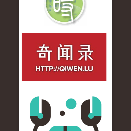
qiwenlu_logo.jpg