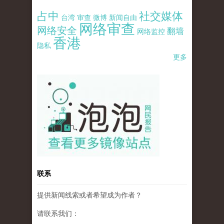
占中
社交媒体
台湾
审查
微博
新闻自由
网络审查
网络安全
翻墙
网络监控
香港
隐私
更多
pao-pao-banner-mirror-site-120814.jpg
联系
提供新闻线索或者希望成为作者？
请联系我们：