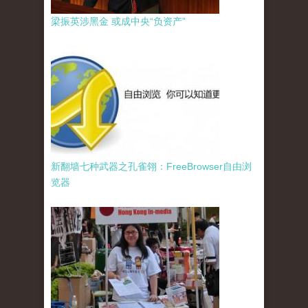
梁振英涉黑金 或成中央“负资产”
新翻墙七种武器之孔雀翎：FreeBrowser自由浏
览器