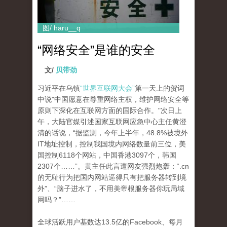
图/ haru__q
“网络安全”是谁的安全
文/
贝带劲
习近平在乌镇
“世界互联网大会”
第一天上的贺词
中说"中国愿意在尊重网络主权，维护网络安全等
原则下深化在互联网方面的国际合作。"次日上
午，大陆官媒引述国家互联网应急中心主任黄澄
清的话说，“据监测，今年上半年，48.8%被境外
IT地址控制，控制我国境内网络数量前三位，美
国控制6118个网站，中国香港3097个，韩国
2307个……”。黄主任此言遭网友强烈炮轰：“.cn
的无耻行为把国内网站逼得只有把服务器转到境
外”、“脑子进水了，不用美帝根服务器你玩局域
网吗？”……
全球活跃用户基数达13.5亿的Facebook、每月