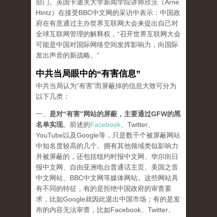
部门。英国卡迪夫大学新闻学院讲师欣茨（Arne
Hintz）在接受BBC中文网的采访中表示：中国政
府在有意通过主办世界互联网大会来提出自己对
全球互联网管理的解释权，“召开世界互联网大会
可能是中国对国际网络空间发挥影响力，向国际
发出声音的新战略。”
中共当局眼中的“有害信息”
中共当局认为“有害”而屏蔽掉的信息大致可分为
以下几类：
一、
是对“有害”网站的屏蔽，主要通过GFW的黑
名单实现
。前述的
Facebook
、Twitter、
YouTube以及Google等，只是数千个被屏蔽网站
中知名度较高的几个。拥有其他领域类似影响力
并被屏蔽的，还包括纽约时报中文网、华尔街日
报中文网、自由亚洲电台普通话主页、美国之音
中文网站、BBC中文网等媒体网站。这些网站具
有不同的特征，有的是拒绝中国政府的审查要
求，比如Google就因此退出中国市场；有的是发
布的内容无法审查，比如Facebook、Twitter、