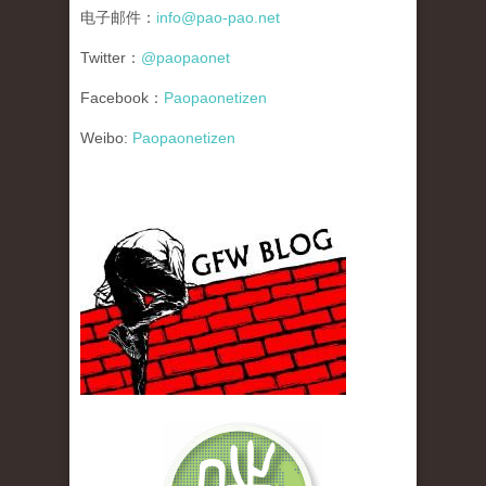
电子邮件：
info@pao-pao.net
Twitter：
@paopaonet
Facebook：
Paopaonetizen
Weibo:
Paopaonetizen
gfw_blog_small.jpg