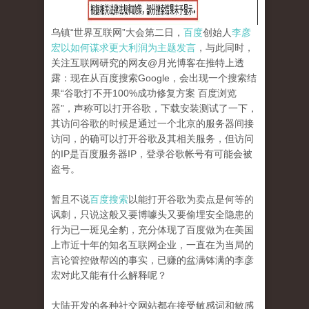
乌镇“世界互联网”大会第二日，
百度
创始人
李彦
宏以如何谋求更大利润为主题发言
，与此同时，
关注互联网研究的网友@月光博客在推特上透
露：现在从百度搜索Google，会出现一个搜索结
果“谷歌打不开100%成功修复方案 百度浏览
器”，声称可以打开谷歌，下载安装测试了一下，
其访问谷歌的时候是通过一个北京的服务器间接
访问，的确可以打开谷歌及其相关服务，但访问
的IP是百度服务器IP，登录谷歌帐号有可能会被
盗号。
暂且不说
百度搜索
以能打开谷歌为卖点是何等的
讽刺，只说这般又要博噱头又要偷埋安全隐患的
行为已一斑见全豹，充分体现了百度做为在美国
上市近十年的知名互联网企业，一直在为当局的
言论管控做帮凶的事实，已赚的盆满钵满的李彦
宏对此又能有什么解释呢？
大陆开发的各种社交网站都在接受敏感词和敏感