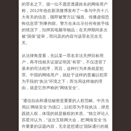
的罪名之下。据一位不愿意透露姓名的网络用户
称，2012年他在新浪微博发布了一条与中共十八
大有关的信息，随即被警方以“编造、传播虚假恐
怖信息罪”刑事拘留。警方在未出示任何有效手续
的情况下，扣押其电脑等物品；在关押期间多次
被“国保”提审，而问及的内容与该罪名完全无
关。
从法律角度看，先以某一罪名非法关押目标用
户，再寻找相关证据证明其“有罪”，不仅违背了
基本的司法程序，而且，这种行为本身就是犯
罪。中国的网络用户，就处于这样的普遍以犯罪
为手段的“执法”环境之下；而当局这样做的理
由，就是它所声称的“网络安全”。
“通信自由和通信秘密是重要的人权范畴。中共当
局以‘网络安全’为借口，以犯罪为手段执法，肆意
践踏人权，体现的就是极权的本质。”独立评论人
苏星河认为，“这次互联网大会，把‘网络安全’当
作重要的议题内容，无非是想通过‘国际通行的规