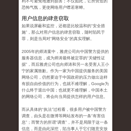
利不可避免地遭到损害；不仅如此，它所营造的
恐怖气氛，更使网络用户噤若寒蝉。
用户信息的肆意窃取
如果说屏蔽和监控，还都是比较温和的“安全措
施”，那么对用户信息的肆意窃取，随时陷民于
罪，则是当局对“网络安全”的真实理解。
2005年的师涛案中，雅虎公司向中国警方提供的
服务器信息，成为师涛最终被定罪的“关键性证
据”，而后雅虎公司也向师涛和另一名受害人王小
宁的家属致歉。作为一家为中国提供服务的美国
网络公司，仍然要迫于中国政府的压力做出这样
有损自由价值的行为，也就不难理解，Google为
什么终于退出中国；也就更不难理解，中国本土
的网络公司，将会向当局提供怎样的用户信息。
而从具体的“执法”过程看，很多用户被中国警方
调查，由头是在微博等网站发布的一条“有害信
息”；而警方的所谓“调查”，并不是局限于这一条
信息，而是由此深挖，陷当事人于它们随意安放