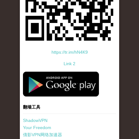
https://tr.im/hN4K9
Link 2
standard-icon-googleplay-app-store.png
翻墙工具
ShadowVPN
Your Freedom
倩影VPN网络加速器