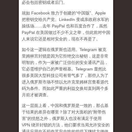
必会包括密钥或者后门。
就如 Facebook 致力于创建的“中国版”、Apple
把密钥交给共产党、LinkedIn 变成亲政府水军的
操练场……去年 PayPal 也和百度合作了，虽然
PayPal 在美国做过不少不义之举，但此前对中国
人来说它还是相对安全的，现在不再是了。
如今这一逻辑在俄罗斯也适用。Telegram 被克
里姆林宫封锁是因为它拒绝交出秘钥，这是非常
明智的，作为一家被广泛信任的安全通讯产品，
它必需维护自己的声誉根基。Telegram 显然比
很多美国大型科技公司有骨气多了，那些人为了
进入俄罗斯市场不惜以允许克里姆林宫查看源代
码为条件。而如此严重的利益交换却直到两个多
月前才被调查。
这一层面上看，中国和俄罗斯是一致的，那么基
于结果的差异在哪里？除了对大面积的“附带伤
害”的愤怒之外，俄罗斯人也没有满足于使用
VPN 绕开封锁的方法，他们要求当局允许安全的
通讯应用在不损伤其安全性的前提下继续方便使