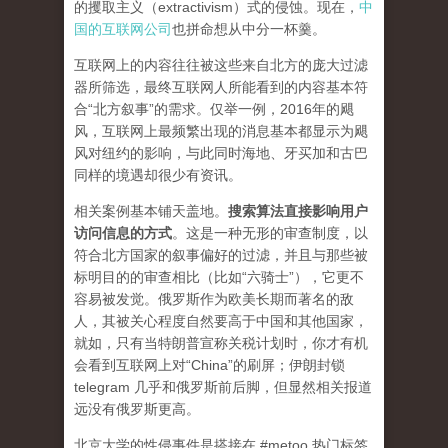
的攫取主义（extractivism）式的侵蚀。现在，
中
国的互联网公司
也拼命想从中分一杯羹。
互联网上的内容往往被这些来自北方的庞大过滤
器所筛选，最终互联网人所能看到的内容基本符
合“北方叙事”的需求。仅举一例，2016年的飓
风，互联网上最频繁出现的消息基本都显示为飓
风对纽约的影响，与此同时海地、牙买加和古巴
同样的境遇却很少有资讯。
相关案例基本铺天盖地。
搜索算法直接影响用户
访问信息的方式
。
这是一种无形的审查制度，以
符合北方国家的叙事偏好的过滤，并且与那些被
标明目的的审查相比（比如“六骑士”），它更不
容易被发觉。俄罗斯作为欧美长期而著名的敌
人，其被关心程度自然要高于中国和其他国家，
就如，只有当特朗普宣称关税计划时，你才有机
会看到互联网上对“China”的刷屏；伊朗封锁
telegram 几乎和俄罗斯前后脚，但显然相关报道
远没有俄罗斯更高。
北京大学的性侵事件是搭接在 #metoo 热门标签