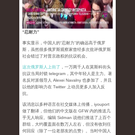
“忍耐力”
事实显示，中国人的“忍耐力”的确远高于俄罗
斯，虽然很多俄罗斯观察家曾经多次批评俄罗斯
社会错过了对普京政权的抗议机会。
这次俄罗斯人上街了
，一万两千人在莫斯科街头
抗议当局封锁 telegram，其中年轻人是主力。著
名反对派领导人 Alexei Navalny 也参加了，并且
以他的影响力在 Twitter 上动员更多人加入反
抗。
该消息以多种语言在社交媒体上传播，iyouport
做了翻译，但他们的中文版在 GFW 内的推送几
乎无人响应。编辑 Sidman 说他们推送了上百个
群组，大约覆盖面在数万人左右，但没有收到任
何回应（除了一位老朋友的点赞）。当时中国人