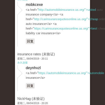
mobkcexe
<a href="
http://automobileinsurance.us.org/">united
auto
insurance company</a> <a
href="
http://carinsurancequotesonline.us.org/">cheap
onli
auto insurance</a> <a
href="
https://carinsurancequotesonline.us.org/">best
chea
liability car insurance</a>
回复
insurance rates (未验证)
星期二, 06/04/2019 - 20:11
永久连接
deynhvzl
<a href="
https://automobileinsurance.us.org/">automobile
insurance</a>
回复
NickHag (未验证)
星期二, 06/04/2019 - 20:20