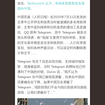
攻击。
Techcrunch 认为，有很多因素将攻击源
指向中国
。
中国官媒《人民日报》在2015年7月11日发表的
文章中公开抨击和抹黑当时被逮捕的多名维权律
师，文章中提到律师和访民使用的通信工具是微
信、QQ 群和 Telegram，其中 Telegram 被多次
突出和强调，称“‘电报’主要用于组织串联，里面
的言论基本都是攻击党和政府的……人们在里面
策划、组织各种声援活动，可以设定时间删除图
片和文字……
Telegram 包含了信息自毁功能、支持端对端加
密，很难被监听。当时 Telegram 的网站也已经
遭到了中国的封锁。Durov 说，“我不认为
Telegram 在中国已被彻底屏蔽，但来自中国的
流量确实在下降。如果中国完全屏蔽了
Telegram，现阶段我们不会与他们的政府玩猫鼠
游戏，让他们屏蔽好了。”