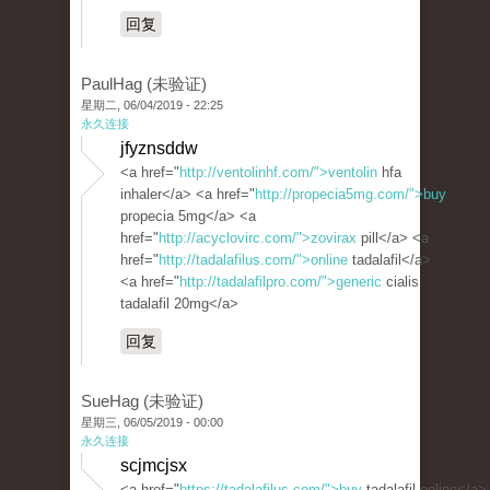
回复
PaulHag (未验证)
星期二, 06/04/2019 - 22:25
永久连接
jfyznsddw
<a href="
http://ventolinhf.com/">ventolin
hfa
inhaler</a> <a href="
http://propecia5mg.com/">buy
propecia 5mg</a> <a
href="
http://acyclovirc.com/">zovirax
pill</a> <a
href="
http://tadalafilus.com/">online
tadalafil</a>
<a href="
http://tadalafilpro.com/">generic
cialis
tadalafil 20mg</a>
回复
SueHag (未验证)
星期三, 06/05/2019 - 00:00
永久连接
scjmcjsx
<a href="
https://tadalafilus.com/">buy
tadalafil online</a>