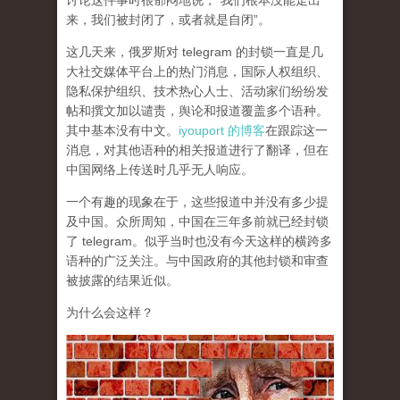
讨论这件事时很郁闷地说，“我们根本没能走出
来，我们被封闭了，或者就是自闭”。
这几天来，俄罗斯对 telegram 的封锁一直是几
大社交媒体平台上的热门消息，国际人权组织、
隐私保护组织、技术热心人士、活动家们纷纷发
帖和撰文加以谴责，舆论和报道覆盖多个语种。
其中基本没有中文。
iyouport 的博客
在跟踪这一
消息，对其他语种的相关报道进行了翻译，但在
中国网络上传送时几乎无人响应。
一个有趣的现象在于，这些报道中并没有多少提
及中国。众所周知，中国在三年多前就已经封锁
了 telegram。似乎当时也没有今天这样的横跨多
语种的广泛关注。与中国政府的其他封锁和审查
被披露的结果近似。
为什么会这样？