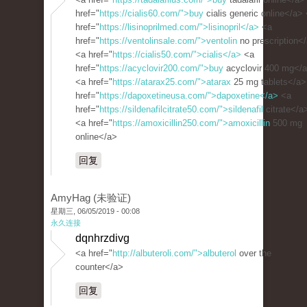
href="
https://cialis60.com/">buy
cialis generic online</a>
href="
https://lisinoprilmed.com/">lisinopril</a>
<a
href="
https://ventolinsale.com/">ventolin
no prescription<
<a href="
https://cialis50.com/">cialis</a>
<a
href="
https://acyclovir200.com/">buy
acyclovir 400 mg</
<a href="
https://atarax25.com/">atarax
25 mg tablets</a>
href="
https://dapoxetineusa.com/">dapoxetine</a>
<a
href="
https://sildenafilcitrate50.com/">sildenafil
citrate</a
<a href="
https://amoxicillin250.com/">amoxicillin
500 mg
online</a>
回复
AmyHag (未验证)
星期三, 06/05/2019 - 00:08
永久连接
dqnhrzdivg
<a href="
http://albuteroli.com/">albuterol
over the
counter</a>
回复