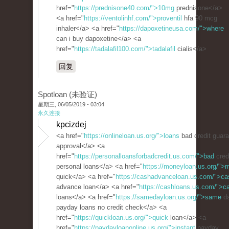
href="
https://prednisone40.com/">10mg
prednisone</a>
<a href="
https://ventolinhf.com/">proventil
hfa 90 mcg
inhaler</a> <a href="
https://dapoxetineusa.com/">where
can i buy dapoxetine</a> <a
href="
https://tadalafil100.com/">tadalafil
cialis</a>
回复
Spotloan (未验证)
星期三, 06/05/2019 - 03:04
永久连接
kpcizdej
<a href="
https://onlineloan.us.org/">loans
bad credit guar
approval</a> <a
href="
https://personalloansforbadcredit.us.com/">bad
cred
personal loans</a> <a href="
https://moneyloan.us.org/">
quick</a> <a href="
https://cashadvanceloan.us.com/">ca
advance loan</a> <a href="
https://cashloans.us.com/">c
loans</a> <a href="
https://samedayloan.us.org/">same
d
payday loans no credit check</a> <a
href="
https://quickloan.us.org/">quick
loan</a> <a
href="
https://paydayloanonline.us.org/">instant
payday