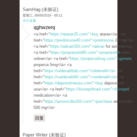
SamHag (未验证)
星期三, 06/05/2019 - 00:11
永久连接
qghwzerq
<a href="
https://atarax25.com/">buy
atarax</a> <a
href="
https://prednisone40.com/">prednisone
20 mg</a>
<a href="
https://advair250.com/">advair
for asthma</a>
<a href="
https://propranolol80.com/">propranolol
order
online</a> <a href="
https://propecia5mg.com/">generic
propecia 5mg</a> <a
href="
https://sildenafiltab.com/">sildenafil</a>
<a
href="
https://vardenafil40.com/">vardenafil</a>
<a
href="
https://dapoxetineusa.com/">buy
dapoxetine
usa</a> <a href="
https://lisinoprilmed.com/">lisinopril
medication</a> <a
href="
https://amoxicillin250.com/">purchase
amoxicillin
500 mg</a>
回复
Paper Writer (未验证)