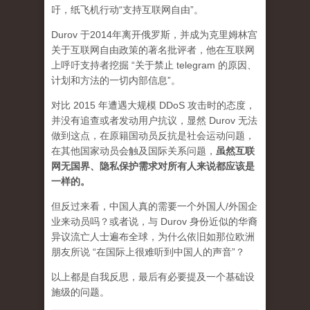
吁，纸飞机行动“支持互联网自由”。
Durov 于2014年离开俄罗斯，并成为克里姆林宫
关于互联网自由政策的著名批评者，他在互联网
上呼吁支持者挖掘 “关于禁止 telegram 的原因、
计划和方法的一切内部信息”。
对比 2015 年遭遇大规模 DDoS 攻击时的态度，
并没有追查或者发动用户抗议，显然 Durov 无法
做到这点，在原籍国动员反抗是社会运动问题，
在其他国家动员会触及国际关系问题，
虽然互联
网无国界、隐私保护需求对所有人来说都应该是
一样的。
但反过来看，中国人真的需要一个外国人/外国企
业来动员吗？或者说，与 Durov 身份近似的华裔
异议流亡人士遍布全球，为什么依旧如那位欧洲
朋友所说 “在国际上很难听到中国人的声音”？
以上都是自我反思，最后有必要提及一个基础设
施级的问题。