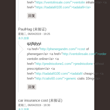
href="
https://ventolinsale.com/">ventolin
inhaler</a> <a
href="
https://tadalafil100.com/">tadalafil</a>
回复
PaulHag (未验证)
星期二, 06/04/2019 - 19:25
永久连接
qzjfqlyyi
<a href="
http://phenergandm.com/">cost
of
phenergan</a> <a href="
http://ventolinsale.com/">order
ventolin online</a> <a
href="
http://prednisolone1.com/">prednisolone
without
prescription</a> <a
href="
http://tadalafil100.com/">tadalafil
cheap</a> <a
href="
http://cialis60.com/">generic
cialis 10mg</a>
回复
car insurance cost (未验证)
星期二, 06/04/2019 - 19:30
永久连接