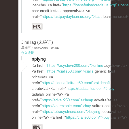
loan</a> <a href="
https://loansforbadcredit.us.org/">loans
poor credit instant approval</a> <a
href="
https://fastpaydayloan.us.org/">fast
loans no credit
回复
JimHag (未验证)
星期三, 06/05/2019 - 03:56
永久连接
rtpfyrrg
<a href="
https://acyclovir200.com/">online
acyclovir</a>
<a href="
https://cialis50.com/">cialis
generic best
price</a> <a
href="
https://sildenafilcitrate50.com/">sildenafil
citrate</a> <a href="
https://tadalafilus.com/">buy
tadalafil online</a> <a
href="
https://advair250.com/">cheap
advair</a> <a
href="
https://valtrexsale.com/">buy
valtrex online</a> <a
href="
https://tetracyclinerx.com/">buying
tetracycline
online</a> <a href="
https://cialis60.com/">buy
cialis</a>
回复