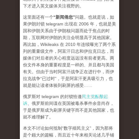
下才进入英文媒体关注视野的。
这里面还有一个
“新闻倦怠”
问题。也就是说，如
果伊朗封锁 telegram 出现在 2006 年，也就是美
国和伊朗关系由于伊朗核问题而处于焦点的时
期，互联网对伊朗的关注会明显高于其他国家。
再比如，Wikileaks 在 2010 年连续曝光了两个系
列的重量级文件，阿富汗日志和伊拉克日志，而
媒体们对后者的关心程度
远远
没有前者更高。两
份文件本身的重要程度是一样的、并且都与美国
有关。但由于当时阿富汗战争正在进行中，而伊
拉克战争“已过时”，于是阿富汗更具吸引力，也
就是能让读者体验到刷屏的感受……
俄罗斯对 telegram 的封锁恰逢
民主党酝酿起
诉
、俄罗斯前间谍在英国被毒杀事件余音尚存，
于是俄罗斯成为刷屏关键字而不是其他国家，也
就不难理解了。
本文不讨论如何抵制“数字殖民主义”，因为那将
是个颇大的篇幅，而且近十年来相关论述几乎铺