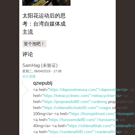
太阳花运动后的思
考：台湾自媒体成
主流
冒个泡吧！
评论
SamHag (未验证)
星期二, 06/04/2019 - 17:08
永久连接
qzwpublj
<a href="
https://dapoxetineusa.com/">dapoxetine</a>
<a
href="
https://tetracyclinerx.com/">tetracycline</a>
<a
href="
https://propranolol80.com/">ordering
propanalol</a>
href="
https://sildenafilcitrate50.com/">viagra
sildenafil
100mg</a> <a href="
https://lisinoprilmed.com/">lisinopril
<a href="
https://furosemide80.com/">furosemide
tab
40mg</a> <a href="
https://sildenafiltab.com/">sildenafil<
<a href="
https://vardenafil40.com/">vardenafil</a>
<a