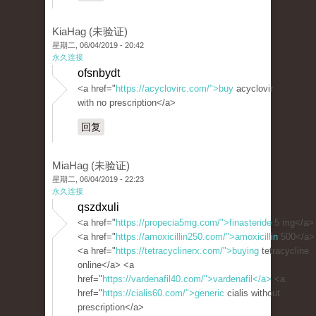
KiaHag (未验证)
星期二, 06/04/2019 - 20:42
永久连接
ofsnbydt
<a href="
https://acyclovirc.com/">buy
acyclovir
with no prescription</a>
回复
MiaHag (未验证)
星期二, 06/04/2019 - 22:23
永久连接
qszdxuli
<a href="
https://propecia5mg.com/">finasteride
5 mg</a>
<a href="
https://amoxicillin250.com/">amoxicillin
500</a>
<a href="
https://tetracyclinerx.com/">buying
tetracycline
online</a> <a
href="
https://vardenafil40.com/">vardenafil</a>
<a
href="
https://cialis60.com/">generic
cialis without
prescription</a>