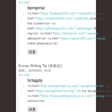
永久连接
bpmgnnjz
<a href="
https://tadalafil100.com/">tadalafil</a>
<a
href="
https://sildenafiltab.com/">sildenafil
citrate over
the counter</a> <a
href="
https://phenergandm.com/">phenergan
50
mg</a> <a href="
https://albuteroli.com/">generic
albuterol</a> <a href="
https://advair250.com/">advair
online pharmacy</a>
回复
Essay Writing Tip (未验证)
星期二, 06/04/2019 - 20:25
永久连接
hctagjdy
<a href="
http://assignment.us.org/">assignment</a>
<a
href="
https://assignment.us.org/">do
my assignment</a>
<a href="
https://essaywritingservice.us.com/">essay
writi
service</a>
回复