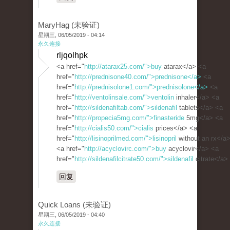
MaryHag (未验证)
星期三, 06/05/2019 - 04:14
永久连接
rljqolhpk
<a href="
http://atarax25.com/">buy
atarax</a> <a
href="
http://prednisone40.com/">prednisone</a>
<a
href="
http://prednisolone1.com/">prednisolone</a>
<a
href="
http://ventolinsale.com/">ventolin
inhaler</a> <a
href="
http://sildenafiltab.com/">sildenafil
tablets</a> <a
href="
http://propecia5mg.com/">finasteride
5mg</a> <a
href="
http://cialis50.com/">cialis
prices</a> <a
href="
http://lisinoprilmed.com/">lisinopril
without an rx</a
<a href="
http://acyclovirc.com/">buy
acyclovir</a> <a
href="
http://sildenafilcitrate50.com/">sildenafil
citrate</a>
回复
Quick Loans (未验证)
星期三, 06/05/2019 - 04:40
永久连接