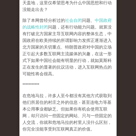
天盖地，这里仅希望思考为什么中国思想和行动
没能走出去？
除了本网曾经分析过的
社会自闭
问题、
中国政府
的战略性封闭
问题，还有行动能力问题。就算没
有打破北方国家主导互联网内容的整体生态，中
国政府在欧美持续的所谓影响力发挥正逐渐进入
北方国家的关切重点、特朗普政府对中国的立场
正引起大多数互联网主流媒体的兴趣，在这一形
式下如果中国社会能有明显的行动，就如莫斯科
正在发生的显著的抗议活动，进入互联网热点的
可能性将会很高。
***********
在危地马拉，许多人至今都没有其他方式获取到
他们所居住的村庄之外的信息 - 甚至连电力等基
本公用事业都缺乏。但如果你有机会使用互联
网，却只访问一些固定的网站、只与一些固定的
人交流，你就和危地马拉的村里人没什么区别，
你完全没能享受到互联网真正的价值。