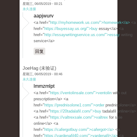
星期三, 06/05/2019 - 00:21
永久连接
aapjwurv
<a href="
http://myhomework.us.com/">homework</a>
<a
href="
https://buyessay.us.org/">buy
essay</a> <a
href="
http://essaywritingservice.us.com/">essay
writing
service</a>
回复
JoeHag (未验证)
星期三, 06/05/2019 - 00:46
永久连接
lmmzmlpt
<a href="
https://ventolinsale.com/">ventolin
with out
prescription</a> <a
href="
https://prednisolone1.com/">order
prednisolone</a>
<a href="
https://20tadalafil.com/">buy
tadalafil online</a>
<a href="
https://valtrexsale.com/">valtrex
for sale
online</a> <a
href="
https://cafergotbuy.com/">cafergot</a>
<a
href="
https://vardenafil40.com/">vardenafil</a>
<a