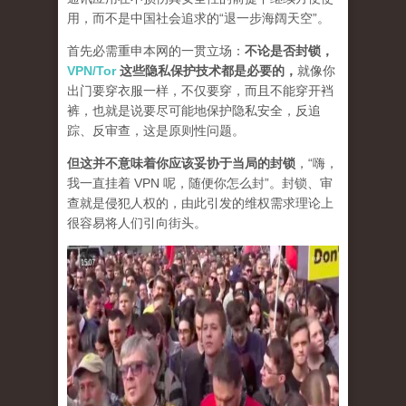
用，而不是中国社会追求的“退一步海阔天空”。
首先必需重申本网的一贯立场：
不论是否封锁，
VPN/Tor
这些隐私保护技术都是必要的，
就像你
出门要穿衣服一样，不仅要穿，而且不能穿开裆
裤，也就是说要尽可能地保护隐私安全，反追
踪、反审查，这是原则性问题。
但这并不意味着你应该妥协于当局的封锁
，“嗨，
我一直挂着 VPN 呢，随便你怎么封”。封锁、审
查就是侵犯人权的，由此引发的维权需求理论上
很容易将人们引向街头。