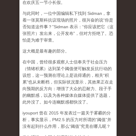
在欢庆五一节小长假。
与此同时，一位中国编辑私下找到 Sidman，拿
着一张莫斯科抗议现场的照片，很兴奋的说“你是
否知道这件事？”Sidman 表示：“你应该把它（这
张照片）发出来，公开发布”，但对方拒绝了。恐
怕是为难于审查。
这大概是最有趣的部分。
在中国，曾经很多观察人士信奉关于社会压力
（情绪积累）达到某个阈值便可触发反抗行动的
设想，这一预测在理论上是说得通的，相关“积
累”也从未断档，但实际状况显示，其效果正在走
向预期的反方向：增强了大众的忍耐力、段子手
的幽默感，以及为各种媒体自媒体提供了选题，
此外没了。如今连幽默感都快没了。
iyouport 曾在 2015 年发表过一篇关于雾霾的分
析，事实显示，PM2.5 的压力对所谓的“阈值”并
没有起到什么作用，那么“阈值”究竟在哪儿呢？