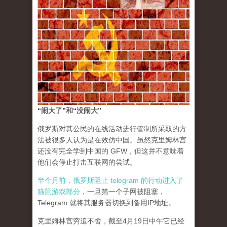
“闹大了”和“没闹大”
俄罗斯对其公民的在线活动进行管制所采取的方
法被很多人认为是在效仿中国。虽然克里姆林宫
还没有完全学到中国的 GFW，但这并不意味着
他们会停止打击互联网的尝试。
半个月前，俄罗斯阻止 telegram 的行动进入了
猫鼠游戏部分
，一旦第一个子网被阻塞，
Telegram 就将其服务器切换到备用IP地址。
克里姆林宫穷追不舍，截至4月19日中午它已经