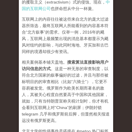
的攫取主义（extractivism）式的侵蚀。现在，
中
国的互联网公司
也拼命想从中分一杯羹。
互联网上的内容往往被这些来自北方的庞大过滤
器所筛选，最终互联网人所能看到的内容基本符
合“北方叙事”的需求。仅举一例，2016年的飓
风，互联网上最频繁出现的消息基本都显示为飓
风对纽约的影响，与此同时海地、牙买加和古巴
同样的境遇却很少有资讯。
相关案例基本铺天盖地。
搜索算法直接影响用户
访问信息的方式
。
这是一种无形的审查制度，以
符合北方国家的叙事偏好的过滤，并且与那些被
标明目的的审查相比（比如“六骑士”），它更不
容易被发觉。俄罗斯作为欧美长期而著名的敌
人，其被关心程度自然要高于中国和其他国家，
就如，只有当特朗普宣称关税计划时，你才有机
会看到互联网上对“China”的刷屏；伊朗封锁
telegram 几乎和俄罗斯前后脚，但显然相关报道
远没有俄罗斯更高。
北京大学的性侵事件是搭接在 #metoo 热门标签