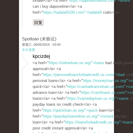
inhaler</a> <a href="
https://dapoxetineusa.com/">where
can i buy dapoxetine</a> <a
href="
https://tadalafil100.com/">tadalafil
cialis</a>
回复
Spotloan (未验证)
星期三, 06/05/2019 - 03:04
永久连接
kpcizdej
<a href="
https://onlineloan.us.org/">loans
bad credit guar
approval</a> <a
href="
https://personalloansforbadcredit.us.com/">bad
cred
personal loans</a> <a href="
https://moneyloan.us.org/">
quick</a> <a href="
https://cashadvanceloan.us.com/">ca
advance loan</a> <a href="
https://cashloans.us.com/">c
loans</a> <a href="
https://samedayloan.us.org/">same
d
payday loans no credit check</a> <a
href="
https://quickloan.us.org/">quick
loan</a> <a
href="
https://paydayloanonline.us.org/">instant
payday
loan</a> <a href="
https://loansforbadcredit.us.org/">loans
poor credit instant approval</a> <a