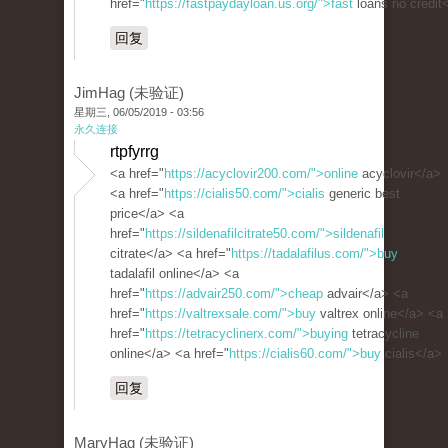
href="
https://fastpaydayloan.us.org/">fast
loans no credit
回复
JimHag (未验证)
星期三, 06/05/2019 - 03:56
永久连接
rtpfyrrg
<a href="
https://acyclovir200.com/">online
acyclovir</a>
<a href="
https://cialis50.com/">cialis
generic best
price</a> <a
href="
https://sildenafilcitrate50.com/">sildenafil
citrate</a> <a href="
https://tadalafilus.com/">buy
tadalafil online</a> <a
href="
https://advair250.com/">cheap
advair</a> <a
href="
https://valtrexsale.com/">buy
valtrex online</a> <a
href="
https://tetracyclinerx.com/">buying
tetracycline
online</a> <a href="
https://cialis60.com/">buy
cialis</a>
回复
MaryHag (未验证)