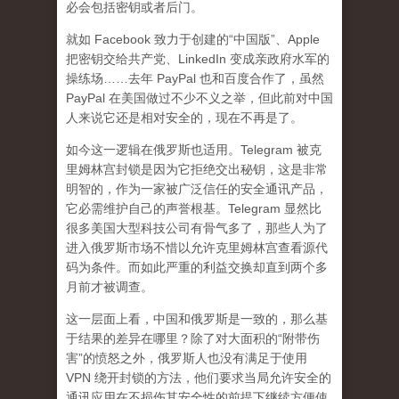
必会包括密钥或者后门。
就如 Facebook 致力于创建的“中国版”、Apple
把密钥交给共产党、LinkedIn 变成亲政府水军的
操练场……去年 PayPal 也和百度合作了，虽然
PayPal 在美国做过不少不义之举，但此前对中国
人来说它还是相对安全的，现在不再是了。
如今这一逻辑在俄罗斯也适用。Telegram 被克
里姆林宫封锁是因为它拒绝交出秘钥，这是非常
明智的，作为一家被广泛信任的安全通讯产品，
它必需维护自己的声誉根基。Telegram 显然比
很多美国大型科技公司有骨气多了，那些人为了
进入俄罗斯市场不惜以允许克里姆林宫查看源代
码为条件。而如此严重的利益交换却直到两个多
月前才被调查。
这一层面上看，中国和俄罗斯是一致的，那么基
于结果的差异在哪里？除了对大面积的“附带伤
害”的愤怒之外，俄罗斯人也没有满足于使用
VPN 绕开封锁的方法，他们要求当局允许安全的
通讯应用在不损伤其安全性的前提下继续方便使