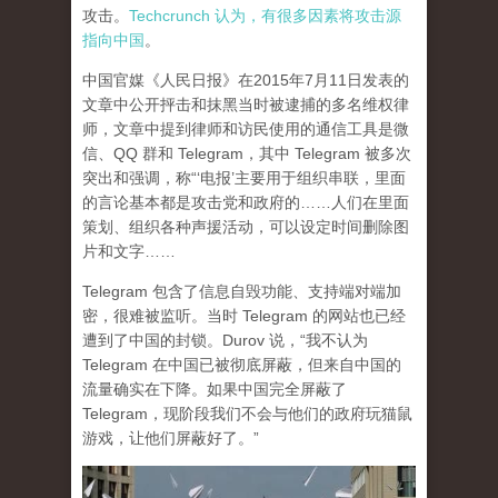
攻击。
Techcrunch 认为，有很多因素将攻击源
指向中国
。
中国官媒《人民日报》在2015年7月11日发表的
文章中公开抨击和抹黑当时被逮捕的多名维权律
师，文章中提到律师和访民使用的通信工具是微
信、QQ 群和 Telegram，其中 Telegram 被多次
突出和强调，称“‘电报’主要用于组织串联，里面
的言论基本都是攻击党和政府的……人们在里面
策划、组织各种声援活动，可以设定时间删除图
片和文字……
Telegram 包含了信息自毁功能、支持端对端加
密，很难被监听。当时 Telegram 的网站也已经
遭到了中国的封锁。Durov 说，“我不认为
Telegram 在中国已被彻底屏蔽，但来自中国的
流量确实在下降。如果中国完全屏蔽了
Telegram，现阶段我们不会与他们的政府玩猫鼠
游戏，让他们屏蔽好了。”