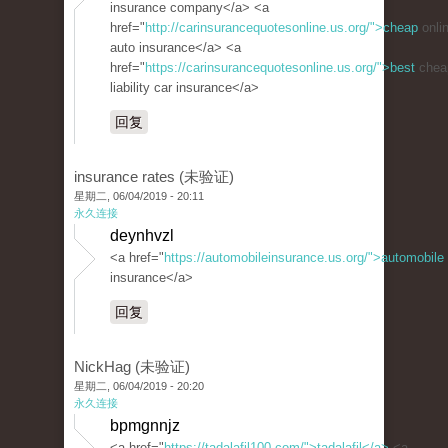
insurance company</a> <a
href="
http://carinsurancequotesonline.us.org/">cheap
onli
auto insurance</a> <a
href="
https://carinsurancequotesonline.us.org/">best
chea
liability car insurance</a>
回复
insurance rates (未验证)
星期二, 06/04/2019 - 20:11
永久连接
deynhvzl
<a href="
https://automobileinsurance.us.org/">automobile
insurance</a>
回复
NickHag (未验证)
星期二, 06/04/2019 - 20:20
永久连接
bpmgnnjz
<a href="
https://tadalafil100.com/">tadalafil</a>
<a