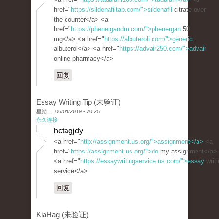
href="
https://sildenafiltab.com/">sildenafil
citrate over
the counter</a> <a
href="
https://phenergandm.com/">phenergan
50
mg</a> <a href="
https://albuteroli.com/">generic
albuterol</a> <a href="
https://advair250.com/">advair
online pharmacy</a>
回复
Essay Writing Tip (未验证)
星期二, 06/04/2019 - 20:25
永久连接
hctagjdy
<a href="
http://assignment.us.org/">assignment</a>
<a
href="
https://assignment.us.org/">do
my assignment</a>
<a href="
https://essaywritingservice.us.com/">essay
writi
service</a>
回复
KiaHag (未验证)