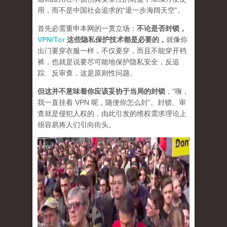
用，而不是中国社会追求的“退一步海阔天空”。
首先必需重申本网的一贯立场：
不论是否封锁，
VPN/Tor
这些隐私保护技术都是必要的，
就像你
出门要穿衣服一样，不仅要穿，而且不能穿开裆
裤，也就是说要尽可能地保护隐私安全，反追
踪、反审查，这是原则性问题。
但这并不意味着你应该妥协于当局的封锁
，“嗨，
我一直挂着 VPN 呢，随便你怎么封”。封锁、审
查就是侵犯人权的，由此引发的维权需求理论上
很容易将人们引向街头。