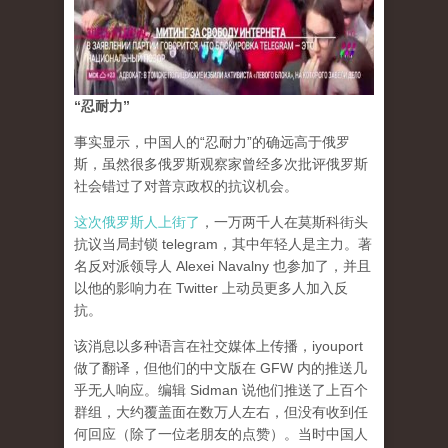
“忍耐力”
事实显示，中国人的“忍耐力”的确远高于俄罗
斯，虽然很多俄罗斯观察家曾经多次批评俄罗斯
社会错过了对普京政权的抗议机会。
这次俄罗斯人上街了
，一万两千人在莫斯科街头
抗议当局封锁 telegram，其中年轻人是主力。著
名反对派领导人 Alexei Navalny 也参加了，并且
以他的影响力在 Twitter 上动员更多人加入反
抗。
该消息以多种语言在社交媒体上传播，iyouport
做了翻译，但他们的中文版在 GFW 内的推送几
乎无人响应。编辑 Sidman 说他们推送了上百个
群组，大约覆盖面在数万人左右，但没有收到任
何回应（除了一位老朋友的点赞）。当时中国人