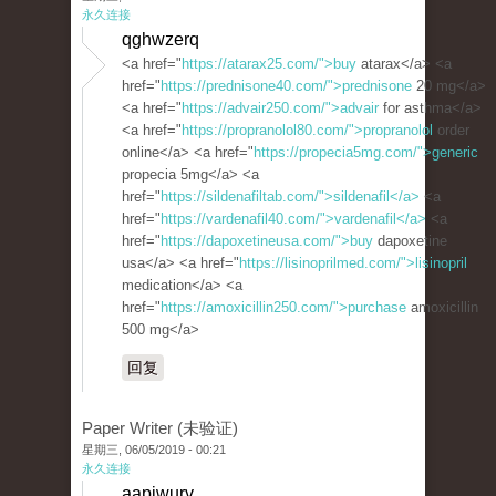
永久连接
qghwzerq
<a href="
https://atarax25.com/">buy
atarax</a> <a
href="
https://prednisone40.com/">prednisone
20 mg</a>
<a href="
https://advair250.com/">advair
for asthma</a>
<a href="
https://propranolol80.com/">propranolol
order
online</a> <a href="
https://propecia5mg.com/">generic
propecia 5mg</a> <a
href="
https://sildenafiltab.com/">sildenafil</a>
<a
href="
https://vardenafil40.com/">vardenafil</a>
<a
href="
https://dapoxetineusa.com/">buy
dapoxetine
usa</a> <a href="
https://lisinoprilmed.com/">lisinopril
medication</a> <a
href="
https://amoxicillin250.com/">purchase
amoxicillin
500 mg</a>
回复
Paper Writer (未验证)
星期三, 06/05/2019 - 00:21
永久连接
aapjwurv