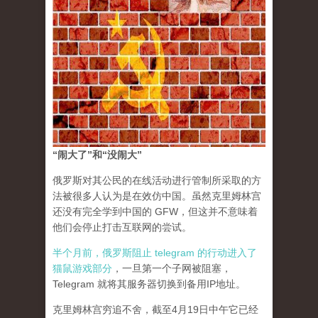
“闹大了”和“没闹大”
俄罗斯对其公民的在线活动进行管制所采取的方
法被很多人认为是在效仿中国。虽然克里姆林宫
还没有完全学到中国的 GFW，但这并不意味着
他们会停止打击互联网的尝试。
半个月前，俄罗斯阻止 telegram 的行动进入了
猫鼠游戏部分
，一旦第一个子网被阻塞，
Telegram 就将其服务器切换到备用IP地址。
克里姆林宫穷追不舍，截至4月19日中午它已经