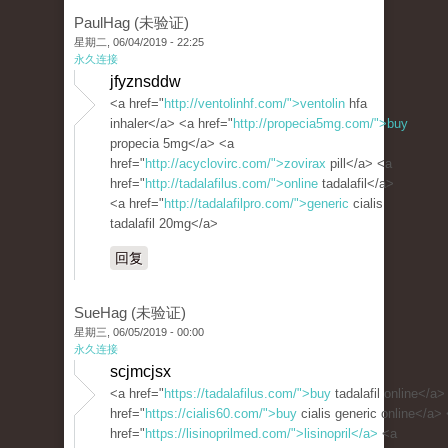
PaulHag (未验证)
星期二, 06/04/2019 - 22:25
永久连接
jfyznsddw
<a href="
http://ventolinhf.com/">ventolin
hfa
inhaler</a> <a href="
http://propecia5mg.com/">buy
propecia 5mg</a> <a
href="
http://acyclovirc.com/">zovirax
pill</a> <a
href="
http://tadalafilus.com/">online
tadalafil</a>
<a href="
http://tadalafilpro.com/">generic
cialis
tadalafil 20mg</a>
回复
SueHag (未验证)
星期三, 06/05/2019 - 00:00
永久连接
scjmcjsx
<a href="
https://tadalafilus.com/">buy
tadalafil online</a>
href="
https://cialis60.com/">buy
cialis generic online</a>
href="
https://lisinoprilmed.com/">lisinopril</a>
<a