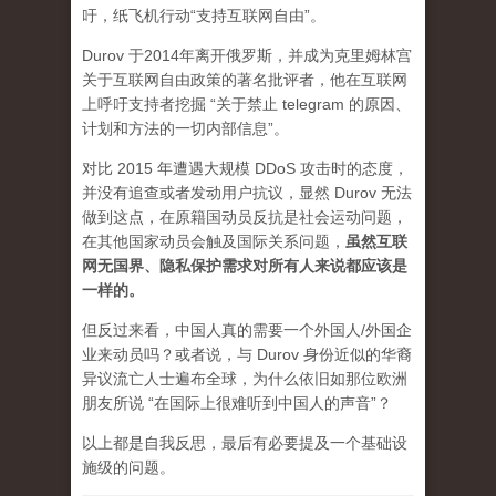
吁，纸飞机行动“支持互联网自由”。
Durov 于2014年离开俄罗斯，并成为克里姆林宫
关于互联网自由政策的著名批评者，他在互联网
上呼吁支持者挖掘 “关于禁止 telegram 的原因、
计划和方法的一切内部信息”。
对比 2015 年遭遇大规模 DDoS 攻击时的态度，
并没有追查或者发动用户抗议，显然 Durov 无法
做到这点，在原籍国动员反抗是社会运动问题，
在其他国家动员会触及国际关系问题，
虽然互联
网无国界、隐私保护需求对所有人来说都应该是
一样的。
但反过来看，中国人真的需要一个外国人/外国企
业来动员吗？或者说，与 Durov 身份近似的华裔
异议流亡人士遍布全球，为什么依旧如那位欧洲
朋友所说 “在国际上很难听到中国人的声音”？
以上都是自我反思，最后有必要提及一个基础设
施级的问题。