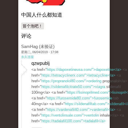
中国人什么都知道
冒个泡吧！
评论
SamHag (未验证)
星期二, 06/04/2019 - 17:08
永久连接
qzwpublj
<a href="
https://dapoxetineusa.com/">dapoxetine</a>
<a
href="
https://tetracyclinerx.com/">tetracycline</a>
<a
href="
https://propranolol80.com/">ordering
propanalol</a>
href="
https://sildenafilcitrate50.com/">viagra
sildenafil
100mg</a> <a href="
https://lisinoprilmed.com/">lisinopril
<a href="
https://furosemide80.com/">furosemide
tab
40mg</a> <a href="
https://sildenafiltab.com/">sildenafil<
<a href="
https://vardenafil40.com/">vardenafil</a>
<a
href="
https://ventolinsale.com/">ventolin
inhaler</a> <a
href="
https://tadalafil100.com/">tadalafil</a>