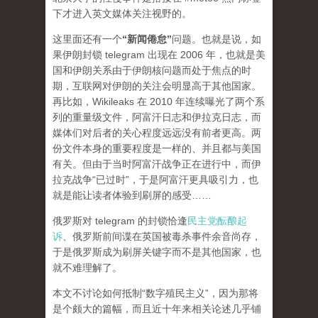
下才进入英文媒体关注视野的。
这里面还有一个
“新闻倦怠”
问题。也就是说，如
果伊朗封锁 telegram 出现在 2006 年，也就是美
国和伊朗关系由于伊朗核问题而处于焦点的时
期，互联网对伊朗的关注会明显高于其他国家。
再比如，Wikileaks 在 2010 年连续曝光了两个系
列的重量级文件，阿富汗日志和伊拉克日志，而
媒体们对后者的关心程度
远远
没有前者更高。两
份文件本身的重要程度是一样的、并且都与美国
有关。但由于当时阿富汗战争正在进行中，而伊
拉克战争“已过时”，于是阿富汗更具吸引力，也
就是能让读者体验到刷屏的感受……
俄罗斯对 telegram 的封锁恰逢
民主党酝酿起
诉
、俄罗斯前间谍在英国被毒杀事件余音尚存，
于是俄罗斯成为刷屏关键字而不是其他国家，也
就不难理解了。
本文不讨论如何抵制“数字殖民主义”，因为那将
是个颇大的篇幅，而且近十年来相关论述几乎铺