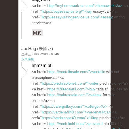
<a href="
http://myhomework.us.com/">homework</a>
<a
href="
https://buyessay.us.org/">buy
essay</a> <a
href="
http://essaywritingservice.us.com/">essay
writing
service</a>
回复
JoeHag (未验证)
星期三, 06/05/2019 - 00:46
永久连接
lmmzmlpt
<a href="
https://ventolinsale.com/">ventolin
with out
prescription</a> <a
href="
https://prednisolone1.com/">order
prednisolone</a>
<a href="
https://20tadalafil.com/">buy
tadalafil online</a>
<a href="
https://valtrexsale.com/">valtrex
for sale
online</a> <a
href="
https://cafergotbuy.com/">cafergot</a>
<a
href="
https://vardenafil40.com/">vardenafil</a>
<a
href="
https://prednisone40.com/">10mg
prednisone</a>
<a href="
https://ventolinhf.com/">proventil
hfa 90 mcg