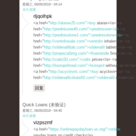
星期三, 06/05/2019 - 04:14
永久连接
rljqolhpk
<a href="
http://atarax25.com/">buy
atarax</a> <a
href="
http://prednisone40.com/">prednisone</a>
<a
href="
http://prednisolone1.com/">prednisolone</a>
<a
href="
http://ventolinsale.com/">ventolin
inhaler</a> <a
href="
http://sildenafiltab.com/">sildenafil
tablets</a> <a
href="
http://propecia5mg.com/">finasteride
5mg</a> <a
href="
http://cialis50.com/">cialis
prices</a> <a
href="
http://lisinoprilmed.com/">lisinopril
without an rx</a
<a href="
http://acyclovirc.com/">buy
acyclovir</a> <a
href="
http://sildenafilcitrate50.com/">sildenafil
citrate</a>
回复
Quick Loans (未验证)
星期三, 06/05/2019 - 04:40
永久连接
vizpszmf
<a href="
https://onlinepaydayloan.us.org/">online
payday loans no credit check</a>