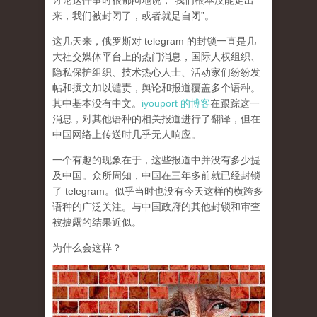
讨论这件事时很郁闷地说，“我们根本没能走出
来，我们被封闭了，或者就是自闭”。
这几天来，俄罗斯对 telegram 的封锁一直是几
大社交媒体平台上的热门消息，国际人权组织、
隐私保护组织、技术热心人士、活动家们纷纷发
帖和撰文加以谴责，舆论和报道覆盖多个语种。
其中基本没有中文。
iyouport 的博客
在跟踪这一
消息，对其他语种的相关报道进行了翻译，但在
中国网络上传送时几乎无人响应。
一个有趣的现象在于，这些报道中并没有多少提
及中国。众所周知，中国在三年多前就已经封锁
了 telegram。似乎当时也没有今天这样的横跨多
语种的广泛关注。与中国政府的其他封锁和审查
被披露的结果近似。
为什么会这样？