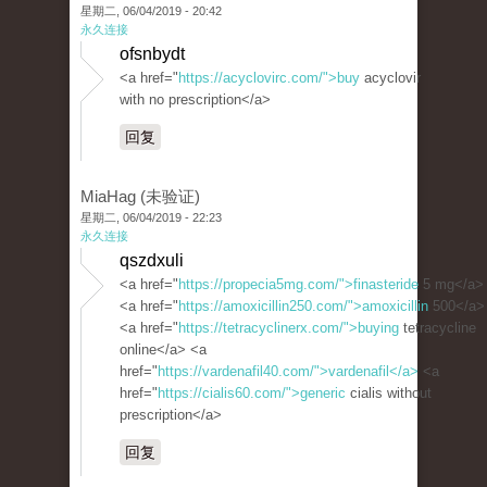
星期二, 06/04/2019 - 20:42
永久连接
ofsnbydt
<a href="
https://acyclovirc.com/">buy
acyclovir
with no prescription</a>
回复
MiaHag (未验证)
星期二, 06/04/2019 - 22:23
永久连接
qszdxuli
<a href="
https://propecia5mg.com/">finasteride
5 mg</a>
<a href="
https://amoxicillin250.com/">amoxicillin
500</a>
<a href="
https://tetracyclinerx.com/">buying
tetracycline
online</a> <a
href="
https://vardenafil40.com/">vardenafil</a>
<a
href="
https://cialis60.com/">generic
cialis without
prescription</a>
回复