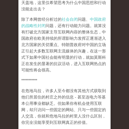
天盖地，这里仅希望思考为什么中国思想和行动
没能走出去？
除了本网曾经分析过的
社会自闭
问题、
中国政府
的战略性封闭
问题，还有行动能力问题。就算没
有打破北方国家主导互联网内容的整体生态，中
国政府在欧美持续的所谓影响力发挥正逐渐进入
北方国家的关切重点、特朗普政府对中国的立场
正引起大多数互联网主流媒体的兴趣，在这一形
式下如果中国社会能有明显的行动，就如莫斯科
正在发生的显著的抗议活动，进入互联网热点的
可能性将会很高。
***********
在危地马拉，许多人至今都没有其他方式获取到
他们所居住的村庄之外的信息 - 甚至连电力等基
本公用事业都缺乏。但如果你有机会使用互联
网，却只访问一些固定的网站、只与一些固定的
人交流，你就和危地马拉的村里人没什么区别，
你完全没能享受到互联网真正的价值。