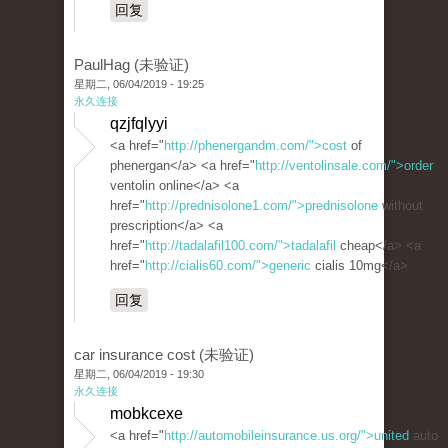
回复
PaulHag (未验证)
星期二, 06/04/2019 - 19:25
永久连接
qzjfqlyyi
<a href="
http://phenergandm.com/">cost
of
phenergan</a> <a href="
http://ventolinsale.com/">order
ventolin online</a> <a
href="
http://prednisolone1.com/">prednisolone
without
prescription</a> <a
href="
http://tadalafil100.com/">tadalafil
cheap</a> <a
href="
http://cialis60.com/">generic
cialis 10mg</a>
回复
car insurance cost (未验证)
星期二, 06/04/2019 - 19:30
永久连接
mobkcexe
<a href="
http://automobileinsurance.us.org/">united
auto