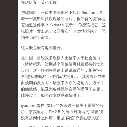
在欢庆五一节小长假。
与此同时，一位中国编辑私下找到 Sidman，拿
着一张莫斯科抗议现场的照片，很兴奋的说“你是
否知道这件事？”Sidman 表示：“你应该把它（这
张照片）发出来，公开发布”，但对方拒绝了。恐
怕是为难于审查。
这大概是最有趣的部分。
在中国，曾经很多观察人士信奉关于社会压力
（情绪积累）达到某个阈值便可触发反抗行动的
设想，这一预测在理论上是说得通的，相关“积
累”也从未断档，但实际状况显示，其效果正在走
向预期的反方向：增强了大众的忍耐力、段子手
的幽默感，以及为各种媒体自媒体提供了选题，
此外没了。如今连幽默感都快没了。
iyouport 曾在 2015 年发表过一篇关于雾霾的分
析，事实显示，PM2.5 的压力对所谓的“阈值”并
没有起到什么作用，那么“阈值”究竟在哪儿呢？