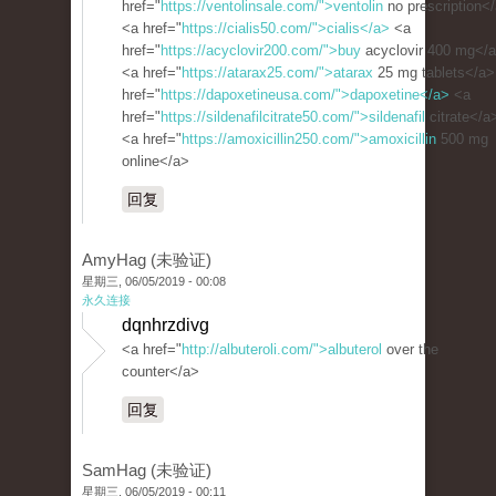
href="
https://ventolinsale.com/">ventolin
no prescription<
<a href="
https://cialis50.com/">cialis</a>
<a
href="
https://acyclovir200.com/">buy
acyclovir 400 mg</
<a href="
https://atarax25.com/">atarax
25 mg tablets</a>
href="
https://dapoxetineusa.com/">dapoxetine</a>
<a
href="
https://sildenafilcitrate50.com/">sildenafil
citrate</a
<a href="
https://amoxicillin250.com/">amoxicillin
500 mg
online</a>
回复
AmyHag (未验证)
星期三, 06/05/2019 - 00:08
永久连接
dqnhrzdivg
<a href="
http://albuteroli.com/">albuterol
over the
counter</a>
回复
SamHag (未验证)
星期三, 06/05/2019 - 00:11