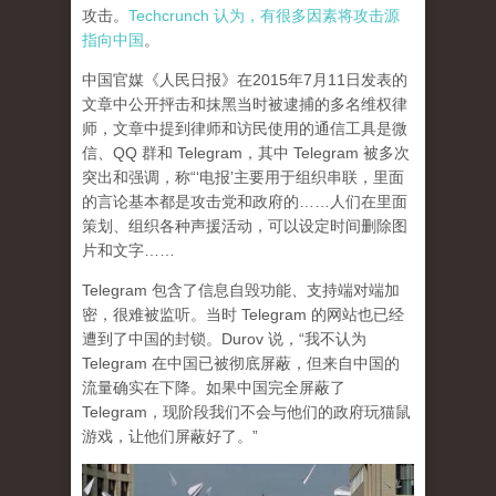
攻击。
Techcrunch 认为，有很多因素将攻击源
指向中国
。
中国官媒《人民日报》在2015年7月11日发表的
文章中公开抨击和抹黑当时被逮捕的多名维权律
师，文章中提到律师和访民使用的通信工具是微
信、QQ 群和 Telegram，其中 Telegram 被多次
突出和强调，称“‘电报’主要用于组织串联，里面
的言论基本都是攻击党和政府的……人们在里面
策划、组织各种声援活动，可以设定时间删除图
片和文字……
Telegram 包含了信息自毁功能、支持端对端加
密，很难被监听。当时 Telegram 的网站也已经
遭到了中国的封锁。Durov 说，“我不认为
Telegram 在中国已被彻底屏蔽，但来自中国的
流量确实在下降。如果中国完全屏蔽了
Telegram，现阶段我们不会与他们的政府玩猫鼠
游戏，让他们屏蔽好了。”