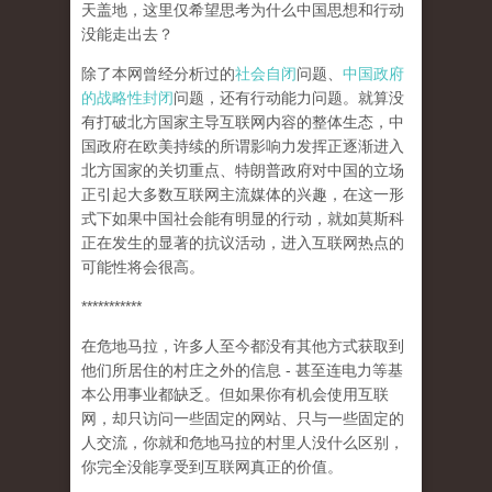
天盖地，这里仅希望思考为什么中国思想和行动
没能走出去？
除了本网曾经分析过的
社会自闭
问题、
中国政府
的战略性封闭
问题，还有行动能力问题。就算没
有打破北方国家主导互联网内容的整体生态，中
国政府在欧美持续的所谓影响力发挥正逐渐进入
北方国家的关切重点、特朗普政府对中国的立场
正引起大多数互联网主流媒体的兴趣，在这一形
式下如果中国社会能有明显的行动，就如莫斯科
正在发生的显著的抗议活动，进入互联网热点的
可能性将会很高。
***********
在危地马拉，许多人至今都没有其他方式获取到
他们所居住的村庄之外的信息 - 甚至连电力等基
本公用事业都缺乏。但如果你有机会使用互联
网，却只访问一些固定的网站、只与一些固定的
人交流，你就和危地马拉的村里人没什么区别，
你完全没能享受到互联网真正的价值。