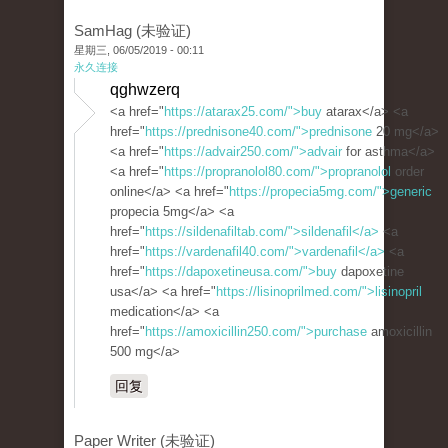
SamHag (未验证)
星期三, 06/05/2019 - 00:11
永久连接
qghwzerq
<a href="
https://atarax25.com/">buy
atarax</a> <a
href="
https://prednisone40.com/">prednisone
20 mg</a>
<a href="
https://advair250.com/">advair
for asthma</a>
<a href="
https://propranolol80.com/">propranolol
order
online</a> <a href="
https://propecia5mg.com/">generic
propecia 5mg</a> <a
href="
https://sildenafiltab.com/">sildenafil</a>
<a
href="
https://vardenafil40.com/">vardenafil</a>
<a
href="
https://dapoxetineusa.com/">buy
dapoxetine
usa</a> <a href="
https://lisinoprilmed.com/">lisinopril
medication</a> <a
href="
https://amoxicillin250.com/">purchase
amoxicillin
500 mg</a>
回复
Paper Writer (未验证)