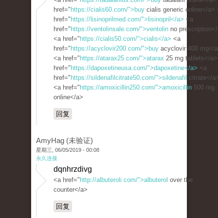
href="
https://cialis60.com/">buy
cialis generic online</a>
href="
https://lisinoprilmed.com/">lisinopril</a>
<a
href="
https://ventolinsale.com/">ventolin
no prescription<
<a href="
https://cialis50.com/">cialis</a>
<a
href="
https://acyclovir200.com/">buy
acyclovir 400 mg</
<a href="
https://atarax25.com/">atarax
25 mg tablets</a>
href="
https://dapoxetineusa.com/">dapoxetine</a>
<a
href="
https://sildenafilcitrate50.com/">sildenafil
citrate</a
<a href="
https://amoxicillin250.com/">amoxicillin
500 mg
online</a>
回复
AmyHag (未验证)
星期三, 06/05/2019 - 00:08
永久连接
dqnhrzdivg
<a href="
http://albuteroli.com/">albuterol
over the
counter</a>
回复