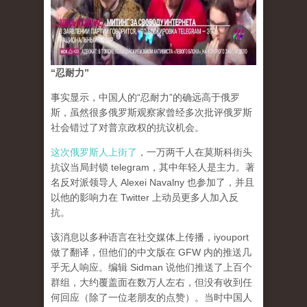
“忍耐力”
事实显示，中国人的“忍耐力”的确远高于俄罗
斯，虽然很多俄罗斯观察家曾经多次批评俄罗斯
社会错过了对普京政权的抗议机会。
这次俄罗斯人上街了
，一万两千人在莫斯科街头
抗议当局封锁 telegram，其中年轻人是主力。著
名反对派领导人 Alexei Navalny 也参加了，并且
以他的影响力在 Twitter 上动员更多人加入反
抗。
该消息以多种语言在社交媒体上传播，iyouport
做了翻译，但他们的中文版在 GFW 内的推送几
乎无人响应。编辑 Sidman 说他们推送了上百个
群组，大约覆盖面在数万人左右，但没有收到任
何回应（除了一位老朋友的点赞）。当时中国人