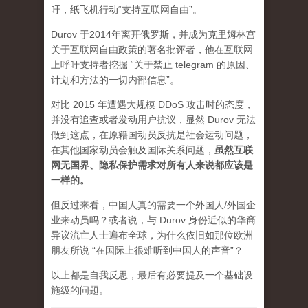
吁，纸飞机行动“支持互联网自由”。
Durov 于2014年离开俄罗斯，并成为克里姆林宫
关于互联网自由政策的著名批评者，他在互联网
上呼吁支持者挖掘 “关于禁止 telegram 的原因、
计划和方法的一切内部信息”。
对比 2015 年遭遇大规模 DDoS 攻击时的态度，
并没有追查或者发动用户抗议，显然 Durov 无法
做到这点，在原籍国动员反抗是社会运动问题，
在其他国家动员会触及国际关系问题，
虽然互联
网无国界、隐私保护需求对所有人来说都应该是
一样的。
但反过来看，中国人真的需要一个外国人/外国企
业来动员吗？或者说，与 Durov 身份近似的华裔
异议流亡人士遍布全球，为什么依旧如那位欧洲
朋友所说 “在国际上很难听到中国人的声音”？
以上都是自我反思，最后有必要提及一个基础设
施级的问题。