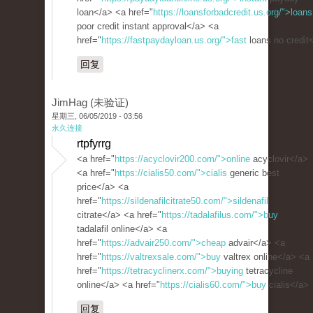
loan</a> <a href="
https://loansforbadcredit.us.org/">loans
poor credit instant approval</a> <a
href="
https://fastpaydayloan.us.org/">fast
loans no credit
回复
JimHag (未验证)
星期三, 06/05/2019 - 03:56
永久连接
rtpfyrrg
<a href="
https://acyclovir200.com/">online
acyclovir</a>
<a href="
https://cialis50.com/">cialis
generic best
price</a> <a
href="
https://sildenafilcitrate50.com/">sildenafil
citrate</a> <a href="
https://tadalafilus.com/">buy
tadalafil online</a> <a
href="
https://advair250.com/">cheap
advair</a> <a
href="
https://valtrexsale.com/">buy
valtrex online</a> <a
href="
https://tetracyclinerx.com/">buying
tetracycline
online</a> <a href="
https://cialis60.com/">buy
cialis</a>
回复