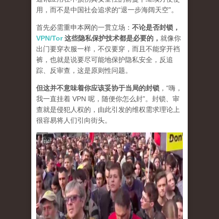
用，而不是中国社会追求的“退一步海阔天空”。
首先必需重申本网的一贯立场：
不论是否封锁，
VPN/Tor
这些隐私保护技术都是必要的，
就像你
出门要穿衣服一样，不仅要穿，而且不能穿开裆
裤，也就是说要尽可能地保护隐私安全，反追
踪、反审查，这是原则性问题。
但这并不意味着你应该妥协于当局的封锁
，“嗨，
我一直挂着 VPN 呢，随便你怎么封”。封锁、审
查就是侵犯人权的，由此引发的维权需求理论上
很容易将人们引向街头。