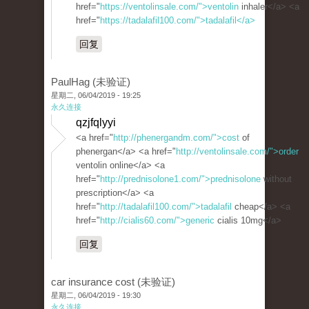
href="
https://ventolinsale.com/">ventolin
inhaler</a> <a
href="
https://tadalafil100.com/">tadalafil</a>
回复
PaulHag (未验证)
星期二, 06/04/2019 - 19:25
永久连接
qzjfqlyyi
<a href="
http://phenergandm.com/">cost
of
phenergan</a> <a href="
http://ventolinsale.com/">order
ventolin online</a> <a
href="
http://prednisolone1.com/">prednisolone
without
prescription</a> <a
href="
http://tadalafil100.com/">tadalafil
cheap</a> <a
href="
http://cialis60.com/">generic
cialis 10mg</a>
回复
car insurance cost (未验证)
星期二, 06/04/2019 - 19:30
永久连接