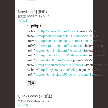
MaryHag (未验证)
星期三, 06/05/2019 - 04:14
永久连接
rljqolhpk
<a href="
http://atarax25.com/">buy
atarax</a> <a
href="
http://prednisone40.com/">prednisone</a>
<a
href="
http://prednisolone1.com/">prednisolone</a>
<a
href="
http://ventolinsale.com/">ventolin
inhaler</a> <a
href="
http://sildenafiltab.com/">sildenafil
tablets</a> <a
href="
http://propecia5mg.com/">finasteride
5mg</a> <a
href="
http://cialis50.com/">cialis
prices</a> <a
href="
http://lisinoprilmed.com/">lisinopril
without an rx</a
<a href="
http://acyclovirc.com/">buy
acyclovir</a> <a
href="
http://sildenafilcitrate50.com/">sildenafil
citrate</a>
回复
Quick Loans (未验证)
星期三, 06/05/2019 - 04:40
永久连接