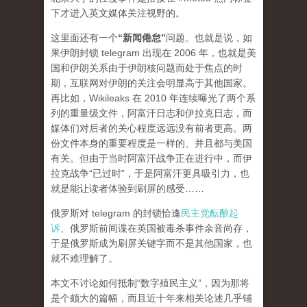
下才进入英文媒体关注视野的。
这里面还有一个
“新闻倦怠”
问题。也就是说，如
果伊朗封锁 telegram 出现在 2006 年，也就是美
国和伊朗关系由于伊朗核问题而处于焦点的时
期，互联网对伊朗的关注会明显高于其他国家。
再比如，Wikileaks 在 2010 年连续曝光了两个系
列的重量级文件，阿富汗日志和伊拉克日志，而
媒体们对后者的关心程度
远远
没有前者更高。两
份文件本身的重要程度是一样的、并且都与美国
有关。但由于当时阿富汗战争正在进行中，而伊
拉克战争“已过时”，于是阿富汗更具吸引力，也
就是能让读者体验到刷屏的感受……
俄罗斯对 telegram 的封锁恰逢
民主党酝酿起
诉
、俄罗斯前间谍在英国被毒杀事件余音尚存，
于是俄罗斯成为刷屏关键字而不是其他国家，也
就不难理解了。
本文不讨论如何抵制“数字殖民主义”，因为那将
是个颇大的篇幅，而且近十年来相关论述几乎铺