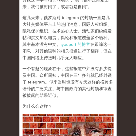
讨论这件事时很郁闷地说，“我们根本没能走出
来，我们被封闭了，或者就是自闭”。
这几天来，俄罗斯对 telegram 的封锁一直是几
大社交媒体平台上的热门消息，国际人权组织、
隐私保护组织、技术热心人士、活动家们纷纷发
帖和撰文加以谴责，舆论和报道覆盖多个语种。
其中基本没有中文。
iyouport 的博客
在跟踪这一
消息，对其他语种的相关报道进行了翻译，但在
中国网络上传送时几乎无人响应。
一个有趣的现象在于，这些报道中并没有多少提
及中国。众所周知，中国在三年多前就已经封锁
了 telegram。似乎当时也没有今天这样的横跨多
语种的广泛关注。与中国政府的其他封锁和审查
被披露的结果近似。
为什么会这样？