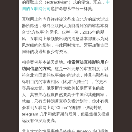
的攫取主义（extractivism）式的侵蚀。现在，
中
国的互联网公司
也拼命想从中分一杯羹。
互联网上的内容往往被这些来自北方的庞大过滤
器所筛选，最终互联网人所能看到的内容基本符
合“北方叙事”的需求。仅举一例，2016年的飓
风，互联网上最频繁出现的消息基本都显示为飓
风对纽约的影响，与此同时海地、牙买加和古巴
同样的境遇却很少有资讯。
相关案例基本铺天盖地。
搜索算法直接影响用户
访问信息的方式
。
这是一种无形的审查制度，以
符合北方国家的叙事偏好的过滤，并且与那些被
标明目的的审查相比（比如“六骑士”），它更不
容易被发觉。俄罗斯作为欧美长期而著名的敌
人，其被关心程度自然要高于中国和其他国家，
就如，只有当特朗普宣称关税计划时，你才有机
会看到互联网上对“China”的刷屏；伊朗封锁
telegram 几乎和俄罗斯前后脚，但显然相关报道
远没有俄罗斯更高。
北京大学的性侵事件是搭接在 #metoo 热门标签