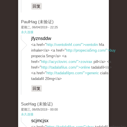
回复
PaulHag (未验证)
星期二, 06/04/2019 - 22:25
永久连接
jfyznsddw
<a href="
http://ventolinhf.com/">ventolin
hfa
inhaler</a> <a href="
http://propecia5mg.com/">buy
propecia 5mg</a> <a
href="
http://acyclovirc.com/">zovirax
pill</a> <a
href="
http://tadalafilus.com/">online
tadalafil</a>
<a href="
http://tadalafilpro.com/">generic
cialis
tadalafil 20mg</a>
回复
SueHag (未验证)
星期三, 06/05/2019 - 00:00
永久连接
scjmcjsx
<a href="
https://tadalafilus.com/">buy
tadalafil online</a>