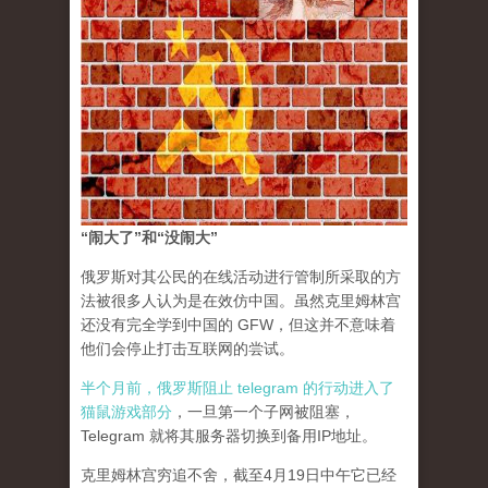
“闹大了”和“没闹大”
俄罗斯对其公民的在线活动进行管制所采取的方
法被很多人认为是在效仿中国。虽然克里姆林宫
还没有完全学到中国的 GFW，但这并不意味着
他们会停止打击互联网的尝试。
半个月前，俄罗斯阻止 telegram 的行动进入了
猫鼠游戏部分
，一旦第一个子网被阻塞，
Telegram 就将其服务器切换到备用IP地址。
克里姆林宫穷追不舍，截至4月19日中午它已经