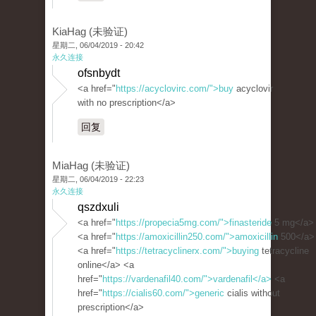
KiaHag (未验证)
星期二, 06/04/2019 - 20:42
永久连接
ofsnbydt
<a href="
https://acyclovirc.com/">buy
acyclovir
with no prescription</a>
回复
MiaHag (未验证)
星期二, 06/04/2019 - 22:23
永久连接
qszdxuli
<a href="
https://propecia5mg.com/">finasteride
5 mg</a>
<a href="
https://amoxicillin250.com/">amoxicillin
500</a>
<a href="
https://tetracyclinerx.com/">buying
tetracycline
online</a> <a
href="
https://vardenafil40.com/">vardenafil</a>
<a
href="
https://cialis60.com/">generic
cialis without
prescription</a>