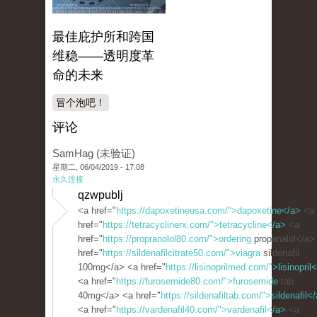
最佳庇护所和跨国
维稳——透明度革
命的未来
冒个泡吧！
评论
SamHag (未验证)
星期二, 06/04/2019 - 17:08
永久连接
qzwpublj
<a href="
https://dapoxetineusa.com/">dapoxetine</a>
<a
href="
https://tetracyclinerx.com/">tetracycline</a>
<a
href="
https://propranolol80.com/">ordering
propanalol</a>
href="
https://sildenafilcitrate50.com/">viagra
sildenafil
100mg</a> <a href="
https://lisinoprilmed.com/">lisinopril
<a href="
https://furosemide80.com/">furosemide
tab
40mg</a> <a href="
https://sildenafiltab.com/">sildenafil<
<a href="
https://vardenafil40.com/">vardenafil</a>
<a