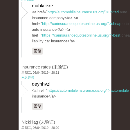
mobkcexe
<a href="
http://automobileinsurance.us.org/">united
auto
insurance company</a> <a
href="
http://carinsurancequotesonline.us.org/">cheap
onli
auto insurance</a> <a
href="
https://carinsurancequotesonline.us.org/">best
chea
liability car insurance</a>
回复
insurance rates (未验证)
星期二, 06/04/2019 - 20:11
永久连接
deynhvzl
<a href="
https://automobileinsurance.us.org/">automobile
insurance</a>
回复
NickHag (未验证)
星期二, 06/04/2019 - 20:20