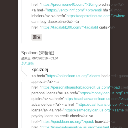
href="
https://prednisone40.com/">10mg
prednisone</a>
<a href="
https://ventolinhf.com/">proventil
hfa 90 mcg
inhaler</a> <a href="
https://dapoxetineusa.com/">where
can i buy dapoxetine</a> <a
href="
https://tadalafil100.com/">tadalafil
cialis</a>
回复
Spotloan (未验证)
星期三, 06/05/2019 - 03:04
永久连接
kpcizdej
<a href="
https://onlineloan.us.org/">loans
bad credit guar
approval</a> <a
href="
https://personalloansforbadcredit.us.com/">bad
cred
personal loans</a> <a href="
https://moneyloan.us.org/">
quick</a> <a href="
https://cashadvanceloan.us.com/">ca
advance loan</a> <a href="
https://cashloans.us.com/">c
loans</a> <a href="
https://samedayloan.us.org/">same
d
payday loans no credit check</a> <a
href="
https://quickloan.us.org/">quick
loan</a> <a
href="
https://paydayloanonline.us.org/">instant
payday