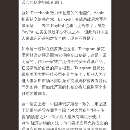
必会包括密钥或者后门。
就如 Facebook 致力于创建的“中国版”、Apple
把密钥交给共产党、LinkedIn 变成亲政府水军的
操练场……去年 PayPal 也和百度合作了，虽然
PayPal 在美国做过不少不义之举，但此前对中国
人来说它还是相对安全的，现在不再是了。
如今这一逻辑在俄罗斯也适用。Telegram 被克
里姆林宫封锁是因为它拒绝交出秘钥，这是非常
明智的，作为一家被广泛信任的安全通讯产品，
它必需维护自己的声誉根基。Telegram 显然比
很多美国大型科技公司有骨气多了，那些人为了
进入俄罗斯市场不惜以允许克里姆林宫查看源代
码为条件。而如此严重的利益交换却直到两个多
月前才被调查。
这一层面上看，中国和俄罗斯是一致的，那么基
于结果的差异在哪里？除了对大面积的“附带伤
害”的愤怒之外，俄罗斯人也没有满足于使用
VPN 绕开封锁的方法，他们要求当局允许安全的
通讯应用在不损伤其安全性的前提下继续方便使