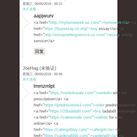
星期三, 06/05/2019 - 00:21
永久连接
aapjwurv
<a href="
http://myhomework.us.com/">homework</a>
<a
href="
https://buyessay.us.org/">buy
essay</a> <a
href="
http://essaywritingservice.us.com/">essay
writing
service</a>
回复
JoeHag (未验证)
星期三, 06/05/2019 - 00:46
永久连接
lmmzmlpt
<a href="
https://ventolinsale.com/">ventolin
with out
prescription</a> <a
href="
https://prednisolone1.com/">order
prednisolone</a>
<a href="
https://20tadalafil.com/">buy
tadalafil online</a>
<a href="
https://valtrexsale.com/">valtrex
for sale
online</a> <a
href="
https://cafergotbuy.com/">cafergot</a>
<a
href="
https://vardenafil40.com/">vardenafil</a>
<a