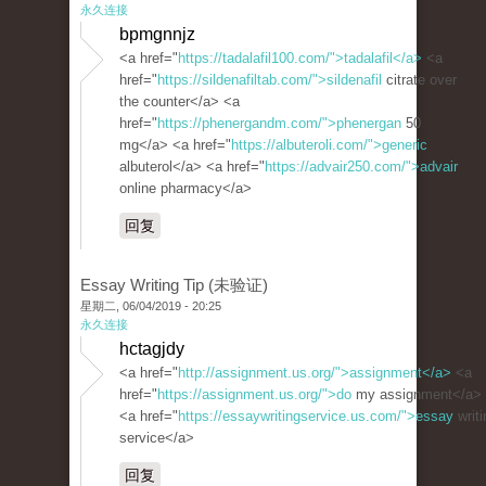
永久连接
bpmgnnjz
<a href="
https://tadalafil100.com/">tadalafil</a>
<a
href="
https://sildenafiltab.com/">sildenafil
citrate over
the counter</a> <a
href="
https://phenergandm.com/">phenergan
50
mg</a> <a href="
https://albuteroli.com/">generic
albuterol</a> <a href="
https://advair250.com/">advair
online pharmacy</a>
回复
Essay Writing Tip (未验证)
星期二, 06/04/2019 - 20:25
永久连接
hctagjdy
<a href="
http://assignment.us.org/">assignment</a>
<a
href="
https://assignment.us.org/">do
my assignment</a>
<a href="
https://essaywritingservice.us.com/">essay
writi
service</a>
回复