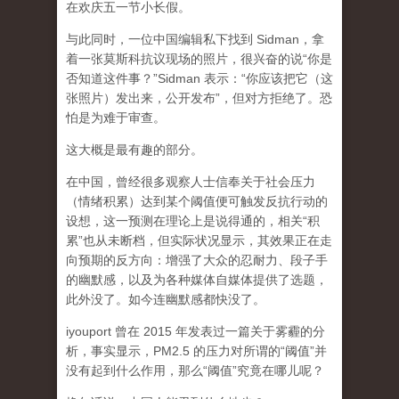
在欢庆五一节小长假。
与此同时，一位中国编辑私下找到 Sidman，拿
着一张莫斯科抗议现场的照片，很兴奋的说“你是
否知道这件事？”Sidman 表示：“你应该把它（这
张照片）发出来，公开发布”，但对方拒绝了。恐
怕是为难于审查。
这大概是最有趣的部分。
在中国，曾经很多观察人士信奉关于社会压力
（情绪积累）达到某个阈值便可触发反抗行动的
设想，这一预测在理论上是说得通的，相关“积
累”也从未断档，但实际状况显示，其效果正在走
向预期的反方向：增强了大众的忍耐力、段子手
的幽默感，以及为各种媒体自媒体提供了选题，
此外没了。如今连幽默感都快没了。
iyouport 曾在 2015 年发表过一篇关于雾霾的分
析，事实显示，PM2.5 的压力对所谓的“阈值”并
没有起到什么作用，那么“阈值”究竟在哪儿呢？