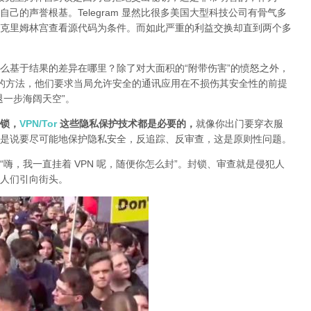
己的声誉根基。Telegram 显然比很多美国大型科技公司有骨气多
克里姆林宫查看源代码为条件。而如此严重的利益交换却直到两个多
么基于结果的差异在哪里？除了对大面积的“附带伤害”的愤怒之外，
封锁的方法，他们要求当局允许安全的通讯应用在不损伤其安全性的前提
退一步海阔天空”。
锁，
VPN/Tor
这些隐私保护技术都是必要的，
就像你出门要穿衣服
是说要尽可能地保护隐私安全，反追踪、反审查，这是原则性问题。
“嗨，我一直挂着 VPN 呢，随便你怎么封”。封锁、审查就是侵犯人
人们引向街头。