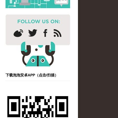
下载泡泡安卓APP（点击/扫描）