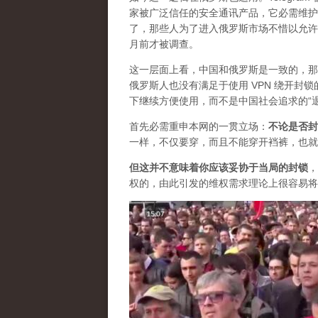
家被广泛信任的安全通讯产品，它必需维护自
了，那些人为了进入俄罗斯市场不惜以允许
月前才被调查。
这一层面上看，中国和俄罗斯是一致的，那
俄罗斯人也没有满足于使用 VPN 绕开
下继续方便使用，而不是中国社会追求的“
首先必需重申本网的一贯立场：
不论是否封
一样，不仅要穿，而且不能穿开裆裤，也就
但这并不意味着你应该妥协于当局的封锁
，
权的，由此引发的维权需求理论上很容易将