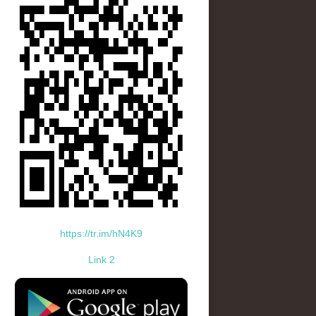
https://tr.im/hN4K9
Link 2
standard-icon-googleplay-app-store.png