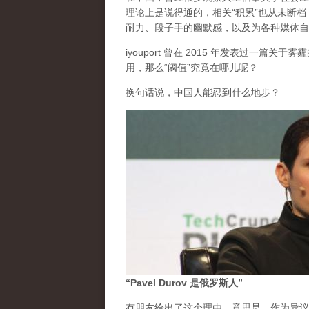
理论上是说得通的，相关“积累”也从未断
耐力、段子手的幽默感，以及为各种媒体自
iyouport 曾在 2015 年发表过一篇
用，那么“阈值”究竟在哪儿呢？
换句话说，中国人能忍到什么地步？
“Pavel Durov 是俄罗斯人”
有朋友给出了这个理由。意思是，作为异议的 