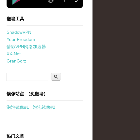
翻墙工具
ShadowVPN
Your Freedom
倩影VPN网络加速器
XX-Net
GranGorz
搜索表单
搜索
镜像站点 （免翻墙）
泡泡
镜像
#1
泡泡
镜像#2
热门文章