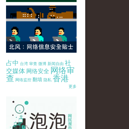
占中
社
台湾
审查
微博
新闻自由
网络审
交媒体
网络安全
查
香港
翻墙
网络监控
隐私
更多
pao-pao-banner-mirror-site-120814.jpg