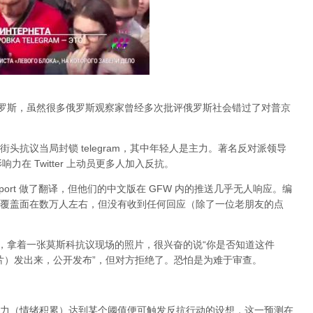
俄罗斯，虽然很多俄罗斯观察家曾经多次批评俄罗斯社会错过了对普京
头抗议当局封锁 telegram，其中年轻人是主力。著名反对派领导
的影响力在 Twitter 上动员更多人加入反抗。
port 做了翻译，但他们的中文版在 GFW 内的推送几乎无人响应。编
，大约覆盖面在数万人左右，但没有收到任何回应（除了一位老朋友的点
an，拿着一张莫斯科抗议现场的照片，很兴奋的说“你是否知道这件
张照片）发出来，公开发布”，但对方拒绝了。恐怕是为难于审查。
力（情绪积累）达到某个阈值便可触发反抗行动的设想，这一预测在