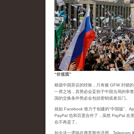
“价值观”
根据中国异议的经验，只有被 GFW 封锁
一席之地，其势必会妥协于中国当局的审查
国的交换条件势必会包括密钥或者后门。
就如 Facebook 致力于创建的“中国版”、
PayPal 也和百度合作了，虽然 PayP
在不再是了。
如今这一逻辑在俄罗斯也适用。Telegr