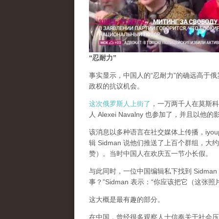
“忍耐力”
事实显示，中国人的“忍耐力”的确远高于
政权的抗议机会。
这次俄罗斯人上街了
，一万两千人在莫斯科街
人 Alexei Navalny 也参加了，并且以他
该消息以多种语言在社交媒体上传播，iyou
辑 Sidman 说他们推送了上百个群组
赞）。当时中国人在欢庆五一节小长假。
与此同时，一位中国编辑私下找到 Sidm
事？”Sidman 表示：“你应该把它（这
这大概是最有趣的部分。
在中国，曾经很多观察人士信奉关于社会压