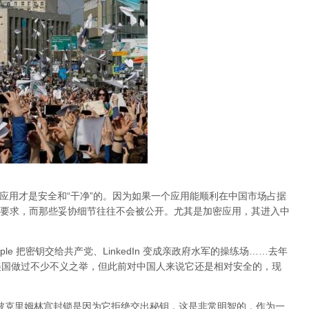
的应用才是安全和“干净”的。因为如果一个应用能顺利在中国市场占据
要求，而那些妥协细节往往不会被公开。尤其是加密应用，其进入中
Apple 把密钥交给共产党、LinkedIn 变成亲政府水军的操练场……去年
al 在美国做过不少不义之举，但此前对中国人来说它还是相对安全的，现
am 被克里姆林宫封锁是因为它拒绝交出秘钥，这是非常明智的，作为一