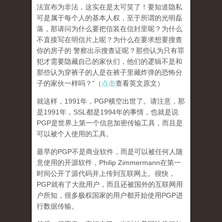
法宣布为非法，这实在是太可笑了！要知道隐私
可是属于每个人的基本人权，至于所谓的光明磊
落，那请问为什么要把信装在信封里呢？为什么
不直接写在明信片上呢？为什么在要求想要搜查
你的房子的 警察出示搜查证呢？那些认为只有罪
犯才需要隐藏自己的家伙们，他们的逻辑不是和
那些认为穿裤子的人是在裤子里藏炸弹的恐怖分
子的家伙一样吗？”（
点击
查看英文原文）
就这样，1991年，PGP横空出世了。请注意，那
是1991年，SSL都是1994年的事情，也就是说
PGP是世界上第一个信息加密传输工具，而且是
可以被个人使用的工具。
最早的PGP不是商业软件，而是可以被任何人随
意使用的开源软件，Philip Zimmermann在第一
时间公开了源代码并上传到互联网上。很快，
PGP就有了大批用户，而且还被国外的互联网用
户所知，很多极权国家的用户都开始使用PGP进
行数据传输。