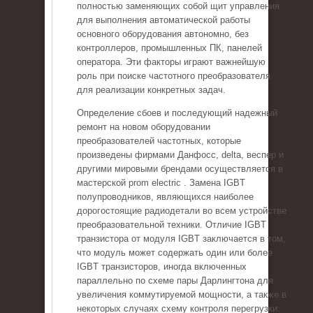
полностью заменяющих собой щит управления
для выполнения автоматической работы
основного оборудования автономно, без
контроллеров, промышленных ПК, панелей
оператора. Эти факторы играют важнейшую
роль при поиске частотного преобразователя
для реализации конкретных задач.
Определение сбоев и последующий надежный
ремонт на новом оборудовании
преобразователей частотных, которые
произведены фирмами Данфосс, delta, веспер и
другими мировыми брендами осуществляется в
мастерской prom electric . Замена IGBT
полупроводников, являющихся наиболее
дорогостоящие радиодетали во всем устройстве
преобразовательной техники. Отличие IGBT
транзистора от модуля IGBT заключается в том,
что модуль может содержать один или более
IGBT транзисторов, иногда включенных
параллельно по схеме пары Дарлингтона для
увеличения коммутируемой мощности, а также в
некоторых случаях схему контроля перегрузки.