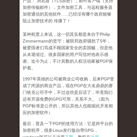
产品： 浏览器（TLS加密），邮件客户端（支持
加密传输邮件），文件加密工具，与远程服务器
加密通信的其他软件......已经没有哪个政府能够
阻止加密技术的 传播了！
某种程度上来说，这一切其实都是来自于Philip
Zimmermann的坚守：被联邦政府骚扰了5年，
被爱国者们骂成不顾国家安全的卖国贼，但是他
从未退缩过。很多国家的用户写信对他表示感
谢。迄今为止，不计其数的人权活动家被PGP保
护着。
1997年英雄的公司被商业公司收购，后来PGP变
成了闭源的商业产品，现在PGP在大名鼎鼎的赛
门铁克公司手中，不过这些是后话了，毕竟我们
还有开源免费的GPG可用，关系不大。（因为
PGP标准是公开的，所以其他人也能据此开发相
应的加密软件）
最后，普及一下PGP的使用方法：它是跨平台的
加密程序，很多Linux发行版自带GPG，