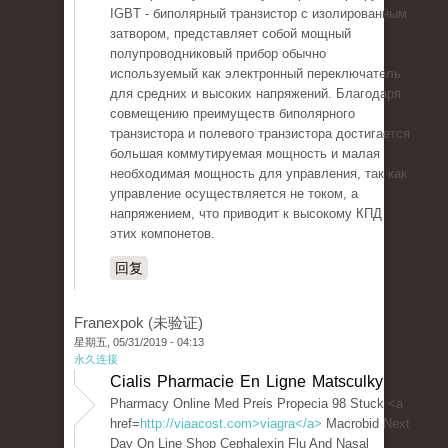
IGBT - биполярный транзистор с изолированным
затвором, представляет собой мощный
полупроводниковый прибор обычно
используемый как электронный переключатель
для средних и высоких напряжений. Благодаря
совмещению преимуществ биполярного
транзистора и полевого транзистора достигается
большая коммутируемая мощность и малая
необходимая мощность для управления, так как
управление осуществляется не током, а
напряжением, что приводит к высокому КПД
этих компонетов.
回复
Franexpok (未验证)
星期五, 05/31/2019 - 04:13
永久连接
Cialis Pharmacie En Ligne Matsculky
Pharmacy Online Med Preis Propecia 98 Stuck <a
href=
http://viaacost.com>viagra</a>
Macrobid Next
Day On Line Shop Cephalexin Flu And Nasal