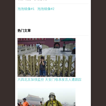
泡泡
镜像
#1
泡泡
镜像#2
热门文章
六四北京加强监控 天安门母亲发言人遭跟踪