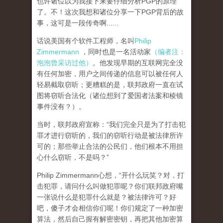
也许诸位以为我接下来要仔细分析PGP的原理
了。不！这次我想和诸位分享一下PGP背后的故
事，这可是一段传奇啊......
话说美国有个软件工程师，名叫
Philip
Zimmermann
，同时也是一名活动家
（编者注：
泡泡曾采访过他）
。他发现早期的互联网完全没
有任何加密，用户之间传递的信息可以被任何人
轻易截取窃听；更糟糕的是，联邦政府一直在试
图将窃听合法化（诸位想到了爱国者法案和棱镜
事件没有？）。
当时，联邦政府宣称：“我们完全只是为了打击犯
罪才进行窃听的，我们的窃听行动是被法律所许
可的；那些举止合法的公民们，他们根本不用担
心什么窃听，不是吗？”
Philip Zimmermann心想，“开什么玩笑？对，打
击犯罪，请问什么叫做犯罪呢？你们联邦政府嘴
一张说什么是犯罪什么就是？被法律许可？好
吧，傻子才会相信你们呢！你们规定了一种加密
算法，然后自己握有解密密钥，再把其他加密算