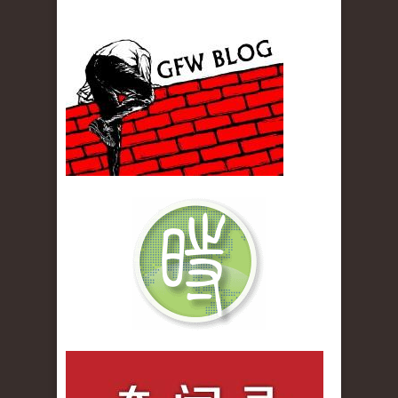
gfw_blog_small.jpg
qiwenlu_logo.jpg