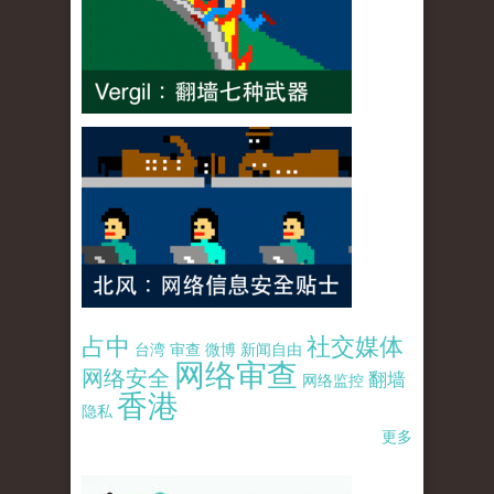
占中
社交媒体
台湾
审查
微博
新闻自由
网络审查
网络安全
翻墙
网络监控
香港
隐私
更多
pao-pao-banner-mirror-site-120814.jpg