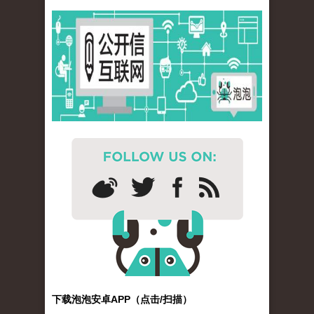
下载泡泡安卓APP（点击/扫描）