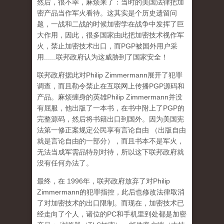
然后，很不幸，麻烦来了：当时的美国法律把加
密产品当作军火看待。这其实是个历史遗留问
题，一战和二战的时候加密学在战争中发挥了巨
大作用，因此，很多国家由此把加密技术视作军
火，禁止加密技术出口，而PGP被国外用户采
用......联邦政府认为这威胁到了国家安全！
联邦政府据此对Philip Zimmermann展开了犯罪
调查，而且勒令禁止在互联网上传播PGP源码和
产品。麻烦缠身的英雄Philip Zimmermann并没
有屈服，他出版了一本书，在书中附上了PGP的
完整源码，然后将书籍出口到国外。因为美国宪
法第一修正案规定公民享有言论自由 （出版自由
就是言论自由的一部分），而且书本不是军火，
无法当成军需品特别对待，所以这下联邦政府就
没有任何办法了。
最终，在 1996年，联邦政府放弃了对Philip
Zimmermann的犯罪指控，此后也修改法律取消
了对加密技术的出口限制。而现在，加密技术已
经走向了个人，诸位的PC和手机里到处都是加密