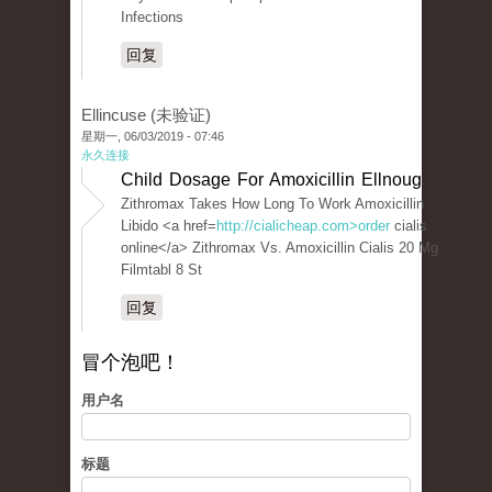
Infections
回复
Ellincuse (未验证)
星期一, 06/03/2019 - 07:46
永久连接
Child Dosage For Amoxicillin Ellnoug
Zithromax Takes How Long To Work Amoxicillin
Libido <a href=
http://cialicheap.com>order
cialis
online</a> Zithromax Vs. Amoxicillin Cialis 20 Mg
Filmtabl 8 St
回复
冒个泡吧！
用户名
标题