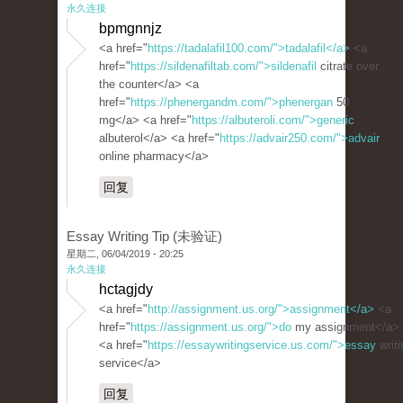
永久连接
bpmgnnjz
<a href="
https://tadalafil100.com/">tadalafil</a>
<a
href="
https://sildenafiltab.com/">sildenafil
citrate over
the counter</a> <a
href="
https://phenergandm.com/">phenergan
50
mg</a> <a href="
https://albuteroli.com/">generic
albuterol</a> <a href="
https://advair250.com/">advair
online pharmacy</a>
回复
Essay Writing Tip (未验证)
星期二, 06/04/2019 - 20:25
永久连接
hctagjdy
<a href="
http://assignment.us.org/">assignment</a>
<a
href="
https://assignment.us.org/">do
my assignment</a>
<a href="
https://essaywritingservice.us.com/">essay
writi
service</a>
回复