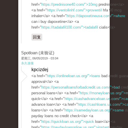
href="
https://prednisone40.com/">10mg
prednisone</a>
<a href="
https://ventolinhf.com/">proventil
hfa 90 mcg
inhaler</a> <a href="
https://dapoxetineusa.com/">where
can i buy dapoxetine</a> <a
href="
https://tadalafil100.com/">tadalafil
cialis</a>
回复
Spotloan (未验证)
星期三, 06/05/2019 - 03:04
永久连接
kpcizdej
<a href="
https://onlineloan.us.org/">loans
bad credit guar
approval</a> <a
href="
https://personalloansforbadcredit.us.com/">bad
cred
personal loans</a> <a href="
https://moneyloan.us.org/">
quick</a> <a href="
https://cashadvanceloan.us.com/">ca
advance loan</a> <a href="
https://cashloans.us.com/">c
loans</a> <a href="
https://samedayloan.us.org/">same
d
payday loans no credit check</a> <a
href="
https://quickloan.us.org/">quick
loan</a> <a
href="
https://paydayloanonline.us.org/">instant
payday