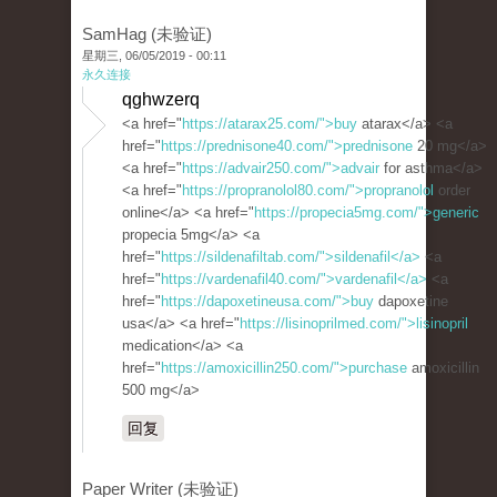
SamHag (未验证)
星期三, 06/05/2019 - 00:11
永久连接
qghwzerq
<a href="
https://atarax25.com/">buy
atarax</a> <a
href="
https://prednisone40.com/">prednisone
20 mg</a>
<a href="
https://advair250.com/">advair
for asthma</a>
<a href="
https://propranolol80.com/">propranolol
order
online</a> <a href="
https://propecia5mg.com/">generic
propecia 5mg</a> <a
href="
https://sildenafiltab.com/">sildenafil</a>
<a
href="
https://vardenafil40.com/">vardenafil</a>
<a
href="
https://dapoxetineusa.com/">buy
dapoxetine
usa</a> <a href="
https://lisinoprilmed.com/">lisinopril
medication</a> <a
href="
https://amoxicillin250.com/">purchase
amoxicillin
500 mg</a>
回复
Paper Writer (未验证)