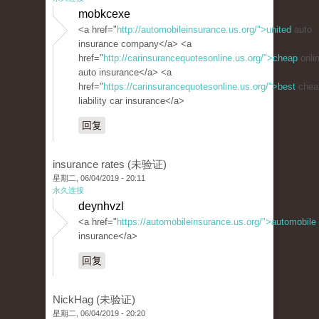
mobkcexe
<a href="
http://automobileinsurance.us.org/">united
auto
insurance company</a> <a
href="
http://carinsurancequotesonline.us.org/">cheap
onli
auto insurance</a> <a
href="
https://carinsurancequotesonline.us.org/">best
chea
liability car insurance</a>
回复
insurance rates (未验证)
星期二, 06/04/2019 - 20:11
永久连接
deynhvzl
<a href="
https://automobileinsurance.us.org/">automobile
insurance</a>
回复
NickHag (未验证)
星期二, 06/04/2019 - 20:20