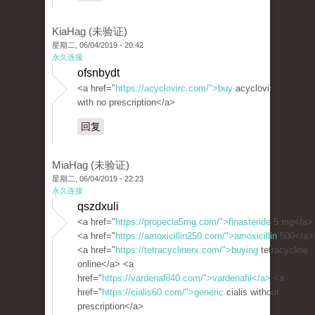
KiaHag (未验证)
星期二, 06/04/2019 - 20:42
永久连接
ofsnbydt
<a href="
https://acyclovirc.com/">buy
acyclovir
with no prescription</a>
回复
MiaHag (未验证)
星期二, 06/04/2019 - 22:23
永久连接
qszdxuli
<a href="
https://propecia5mg.com/">finasteride
5 mg</a>
<a href="
https://amoxicillin250.com/">amoxicillin
500</a>
<a href="
https://tetracyclinerx.com/">buying
tetracycline
online</a> <a
href="
https://vardenafil40.com/">vardenafil</a>
<a
href="
https://cialis60.com/">generic
cialis without
prescription</a>