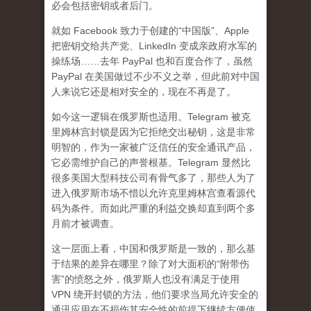
必会包括密钥或者后门。
就如 Facebook 致力于创建的“中国版”、Apple
把密钥交给共产党、LinkedIn 变成亲政府水军的
操练场……去年 PayPal 也和百度合作了，虽然
PayPal 在美国做过不少不义之举，但此前对中国
人来说它还是相对安全的，现在不再是了。
如今这一逻辑在俄罗斯也适用。Telegram 被克
里姆林宫封锁是因为它拒绝交出秘钥，这是非常
明智的，作为一家被广泛信任的安全通讯产品，
它必需维护自己的声誉根基。Telegram 显然比
很多美国大型科技公司有骨气多了，那些人为了
进入俄罗斯市场不惜以允许克里姆林宫查看源代
码为条件。而如此严重的利益交换却直到两个多
月前才被调查。
这一层面上看，中国和俄罗斯是一致的，那么基
于结果的差异在哪里？除了对大面积的“附带伤
害”的愤怒之外，俄罗斯人也没有满足于使用
VPN 绕开封锁的方法，他们要求当局允许安全的
通讯应用在不损伤其安全性的前提下继续方便使