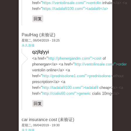
href="
https://ventolinsale.com/">ventolin
inhaler</a> <a
href="
https://tadalafil100.com/">tadalafil</a>
回复
PaulHag (未验证)
星期二, 06/04/2019 - 19:25
永久连接
qzjfqlyyi
<a href="
http://phenergandm.com/">cost
of
phenergan</a> <a href="
http://ventolinsale.com/">order
ventolin online</a> <a
href="
http://prednisolone1.com/">prednisolone
without
prescription</a> <a
href="
http://tadalafil100.com/">tadalafil
cheap</a> <a
href="
http://cialis60.com/">generic
cialis 10mg</a>
回复
car insurance cost (未验证)
星期二, 06/04/2019 - 19:30
永久连接