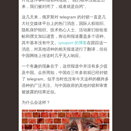
讨论这件事时很郁闷地说，“我们根本没能走出
来，我们被封闭了，或者就是自闭”。
这几天来，俄罗斯对 telegram 的封锁一直是几
大社交媒体平台上的热门消息，国际人权组织、
隐私保护组织、技术热心人士、活动家们纷纷发
帖和撰文加以谴责，舆论和报道覆盖多个语种。
其中基本没有中文。
iyouport 的博客
在跟踪这一
消息，对其他语种的相关报道进行了翻译，但在
中国网络上传送时几乎无人响应。
一个有趣的现象在于，这些报道中并没有多少提
及中国。众所周知，中国在三年多前就已经封锁
了 telegram。似乎当时也没有今天这样的横跨多
语种的广泛关注。与中国政府的其他封锁和审查
被披露的结果近似。
为什么会这样？