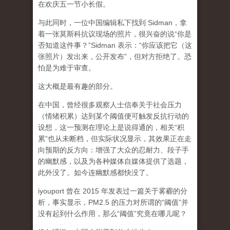
在欢庆五一节小长假。
与此同时，一位中国编辑私下找到 Sidman，拿
着一张莫斯科抗议现场的照片，很兴奋的说“你是
否知道这件事？”Sidman 表示：“你应该把它（这
张照片）发出来，公开发布”，但对方拒绝了。恐
怕是为难于审查。
这大概是最有趣的部分。
在中国，曾经很多观察人士信奉关于社会压力
（情绪积累）达到某个阈值便可触发反抗行动的
设想，这一预测在理论上是说得通的，相关“积
累”也从未断档，但实际状况显示，其效果正在走
向预期的反方向：增强了大众的忍耐力、段子手
的幽默感，以及为各种媒体自媒体提供了选题，
此外没了。如今连幽默感都快没了。
iyouport 曾在 2015 年发表过一篇关于雾霾的分
析，事实显示，PM2.5 的压力对所谓的“阈值”并
没有起到什么作用，那么“阈值”究竟在哪儿呢？