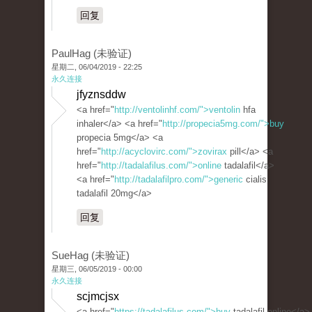
回复
PaulHag (未验证)
星期二, 06/04/2019 - 22:25
永久连接
jfyznsddw
<a href="
http://ventolinhf.com/">ventolin
hfa
inhaler</a> <a href="
http://propecia5mg.com/">buy
propecia 5mg</a> <a
href="
http://acyclovirc.com/">zovirax
pill</a> <a
href="
http://tadalafilus.com/">online
tadalafil</a>
<a href="
http://tadalafilpro.com/">generic
cialis
tadalafil 20mg</a>
回复
SueHag (未验证)
星期三, 06/05/2019 - 00:00
永久连接
scjmcjsx
<a href="
https://tadalafilus.com/">buy
tadalafil online</a>