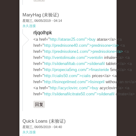
MaryHag (未验证)
星期三, 06/05/2019 - 04:14
永久连接
rljqolhpk
<a href="
http://atarax25.com/">buy
atarax</a> <a
href="
http://prednisone40.com/">prednisone</a>
<a
href="
http://prednisolone1.com/">prednisolone</a>
<a
href="
http://ventolinsale.com/">ventolin
inhaler</a> <a
href="
http://sildenafiltab.com/">sildenafil
tablets</a> <a
href="
http://propecia5mg.com/">finasteride
5mg</a> <a
href="
http://cialis50.com/">cialis
prices</a> <a
href="
http://lisinoprilmed.com/">lisinopril
without an rx</a
<a href="
http://acyclovirc.com/">buy
acyclovir</a> <a
href="
http://sildenafilcitrate50.com/">sildenafil
citrate</a>
回复
Quick Loans (未验证)
星期三, 06/05/2019 - 04:40
永久连接