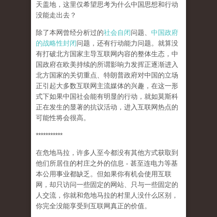
天盖地，这里仅希望思考为什么中国思想和行动
没能走出去？
除了本网曾经分析过的
社会自闭
问题、
中国政府
的战略性封闭
问题，还有行动能力问题。就算没
有打破北方国家主导互联网内容的整体生态，中
国政府在欧美持续的所谓影响力发挥正逐渐进入
北方国家的关切重点、特朗普政府对中国的立场
正引起大多数互联网主流媒体的兴趣，在这一形
式下如果中国社会能有明显的行动，就如莫斯科
正在发生的显著的抗议活动，进入互联网热点的
可能性将会很高。
***********
在危地马拉，许多人至今都没有其他方式获取到
他们所居住的村庄之外的信息 - 甚至连电力等基
本公用事业都缺乏。但如果你有机会使用互联
网，却只访问一些固定的网站、只与一些固定的
人交流，你就和危地马拉的村里人没什么区别，
你完全没能享受到互联网真正的价值。