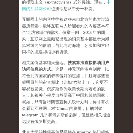
的攫取主义（extractivism）式的侵蚀。现在，
中
国的互联网公司
也拼命想从中分一杯羹。
互联网上的内容往往被这些来自北方的庞大过滤
器所筛选，最终互联网人所能看到的内容基本符
合“北方叙事”的需求。仅举一例，2016年的飓
风，互联网上最频繁出现的消息基本都显示为飓
风对纽约的影响，与此同时海地、牙买加和古巴
同样的境遇却很少有资讯。
相关案例基本铺天盖地。
搜索算法直接影响用户
访问信息的方式
。
这是一种无形的审查制度，以
符合北方国家的叙事偏好的过滤，并且与那些被
标明目的的审查相比（比如“六骑士”），它更不
容易被发觉。俄罗斯作为欧美长期而著名的敌
人，其被关心程度自然要高于中国和其他国家，
就如，只有当特朗普宣称关税计划时，你才有机
会看到互联网上对“China”的刷屏；伊朗封锁
telegram 几乎和俄罗斯前后脚，但显然相关报道
远没有俄罗斯更高。
北京大学的性侵事件是搭接在 #metoo 热门标签