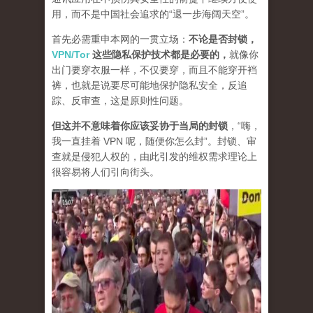
用，而不是中国社会追求的“退一步海阔天空”。
首先必需重申本网的一贯立场：
不论是否封锁，
VPN/Tor
这些隐私保护技术都是必要的，
就像你
出门要穿衣服一样，不仅要穿，而且不能穿开裆
裤，也就是说要尽可能地保护隐私安全，反追
踪、反审查，这是原则性问题。
但这并不意味着你应该妥协于当局的封锁
，“嗨，
我一直挂着 VPN 呢，随便你怎么封”。封锁、审
查就是侵犯人权的，由此引发的维权需求理论上
很容易将人们引向街头。