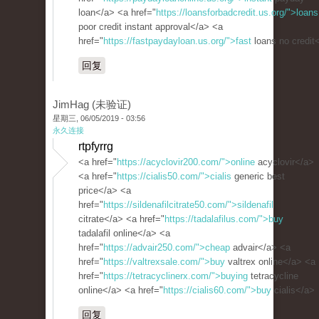
loan</a> <a href="
https://loansforbadcredit.us.org/">loans
poor credit instant approval</a> <a
href="
https://fastpaydayloan.us.org/">fast
loans no credit
回复
JimHag (未验证)
星期三, 06/05/2019 - 03:56
永久连接
rtpfyrrg
<a href="
https://acyclovir200.com/">online
acyclovir</a>
<a href="
https://cialis50.com/">cialis
generic best
price</a> <a
href="
https://sildenafilcitrate50.com/">sildenafil
citrate</a> <a href="
https://tadalafilus.com/">buy
tadalafil online</a> <a
href="
https://advair250.com/">cheap
advair</a> <a
href="
https://valtrexsale.com/">buy
valtrex online</a> <a
href="
https://tetracyclinerx.com/">buying
tetracycline
online</a> <a href="
https://cialis60.com/">buy
cialis</a>
回复