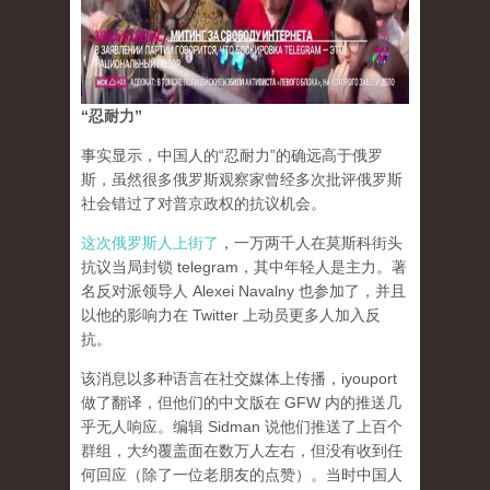
“忍耐力”
事实显示，中国人的“忍耐力”的确远高于俄罗
斯，虽然很多俄罗斯观察家曾经多次批评俄罗斯
社会错过了对普京政权的抗议机会。
这次俄罗斯人上街了
，一万两千人在莫斯科街头
抗议当局封锁 telegram，其中年轻人是主力。著
名反对派领导人 Alexei Navalny 也参加了，并且
以他的影响力在 Twitter 上动员更多人加入反
抗。
该消息以多种语言在社交媒体上传播，iyouport
做了翻译，但他们的中文版在 GFW 内的推送几
乎无人响应。编辑 Sidman 说他们推送了上百个
群组，大约覆盖面在数万人左右，但没有收到任
何回应（除了一位老朋友的点赞）。当时中国人