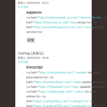
星期三, 06/05/2019 - 00:21
永久连接
aapjwurv
<a href="
http://myhomework.us.com/">homework</a>
<a
href="
https://buyessay.us.org/">buy
essay</a> <a
href="
http://essaywritingservice.us.com/">essay
writing
service</a>
回复
JoeHag (未验证)
星期三, 06/05/2019 - 00:46
永久连接
lmmzmlpt
<a href="
https://ventolinsale.com/">ventolin
with out
prescription</a> <a
href="
https://prednisolone1.com/">order
prednisolone</a>
<a href="
https://20tadalafil.com/">buy
tadalafil online</a>
<a href="
https://valtrexsale.com/">valtrex
for sale
online</a> <a
href="
https://cafergotbuy.com/">cafergot</a>
<a
href="
https://vardenafil40.com/">vardenafil</a>
<a