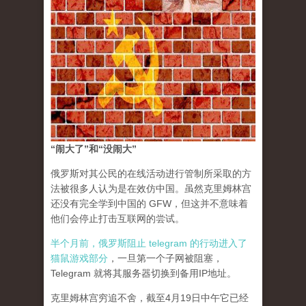
“闹大了”和“没闹大”
俄罗斯对其公民的在线活动进行管制所采取的方
法被很多人认为是在效仿中国。虽然克里姆林宫
还没有完全学到中国的 GFW，但这并不意味着
他们会停止打击互联网的尝试。
半个月前，俄罗斯阻止 telegram 的行动进入了
猫鼠游戏部分
，一旦第一个子网被阻塞，
Telegram 就将其服务器切换到备用IP地址。
克里姆林宫穷追不舍，截至4月19日中午它已经