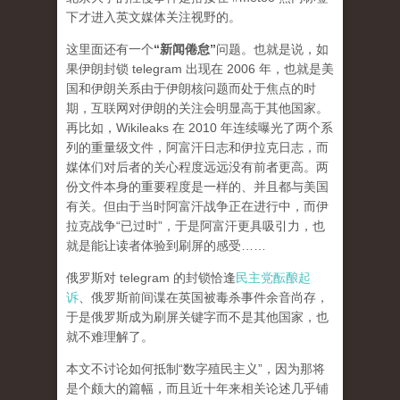
下才进入英文媒体关注视野的。
这里面还有一个
“新闻倦怠”
问题。也就是说，如
果伊朗封锁 telegram 出现在 2006 年，也就是美
国和伊朗关系由于伊朗核问题而处于焦点的时
期，互联网对伊朗的关注会明显高于其他国家。
再比如，Wikileaks 在 2010 年连续曝光了两个系
列的重量级文件，阿富汗日志和伊拉克日志，而
媒体们对后者的关心程度
远远
没有前者更高。两
份文件本身的重要程度是一样的、并且都与美国
有关。但由于当时阿富汗战争正在进行中，而伊
拉克战争“已过时”，于是阿富汗更具吸引力，也
就是能让读者体验到刷屏的感受……
俄罗斯对 telegram 的封锁恰逢
民主党酝酿起
诉
、俄罗斯前间谍在英国被毒杀事件余音尚存，
于是俄罗斯成为刷屏关键字而不是其他国家，也
就不难理解了。
本文不讨论如何抵制“数字殖民主义”，因为那将
是个颇大的篇幅，而且近十年来相关论述几乎铺