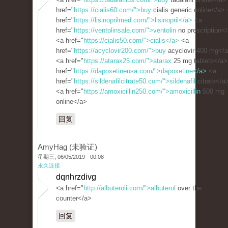
href="
https://cialis60.com/">buy
cialis generic online</a>
href="
https://lisinoprilmed.com/">lisinopril</a>
<a
href="
https://ventolinsale.com/">ventolin
no prescription<
<a href="
https://cialis50.com/">cialis</a>
<a
href="
https://acyclovir200.com/">buy
acyclovir 400 mg</
<a href="
https://atarax25.com/">atarax
25 mg tablets</a>
href="
https://dapoxetineusa.com/">dapoxetine</a>
<a
href="
https://sildenafilcitrate50.com/">sildenafil
citrate</a
<a href="
https://amoxicillin250.com/">amoxicillin
500 mg
online</a>
回复
AmyHag (未验证)
星期三, 06/05/2019 - 00:08
永久连接
dqnhrzdivg
<a href="
http://albuteroli.com/">albuterol
over the
counter</a>
回复