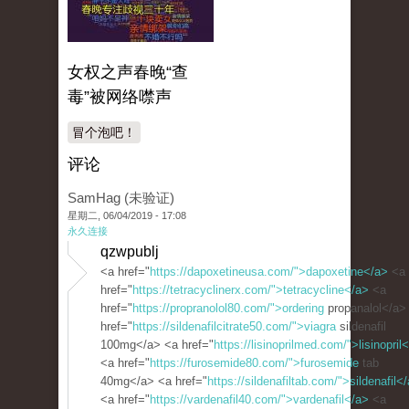
女权之声春晚“查
毒”被网络噤声
冒个泡吧！
评论
SamHag (未验证)
星期二, 06/04/2019 - 17:08
永久连接
qzwpublj
<a href="
https://dapoxetineusa.com/">dapoxetine</a>
<a
href="
https://tetracyclinerx.com/">tetracycline</a>
<a
href="
https://propranolol80.com/">ordering
propanalol</a>
href="
https://sildenafilcitrate50.com/">viagra
sildenafil
100mg</a> <a href="
https://lisinoprilmed.com/">lisinopril
<a href="
https://furosemide80.com/">furosemide
tab
40mg</a> <a href="
https://sildenafiltab.com/">sildenafil<
<a href="
https://vardenafil40.com/">vardenafil</a>
<a