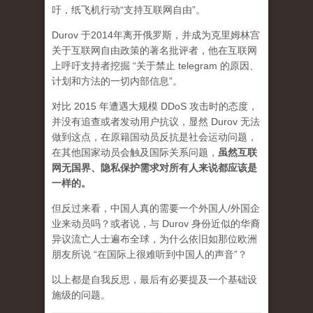
吁，纸飞机行动“支持互联网自由”。
Durov 于2014年离开俄罗斯，并成为克里姆林宫
关于互联网自由政策的著名批评者，他在互联网
上呼吁支持者挖掘 “关于禁止 telegram 的原因、
计划和方法的一切内部信息”。
对比 2015 年遭遇大规模 DDoS 攻击时的态度，
并没有追查或者发动用户抗议，显然 Durov 无法
做到这点，在原籍国动员反抗是社会运动问题，
在其他国家动员会触及国际关系问题，
虽然互联
网无国界、隐私保护需求对所有人来说都应该是
一样的。
但反过来看，中国人真的需要一个外国人/外国企
业来动员吗？或者说，与 Durov 身份近似的华裔
异议流亡人士遍布全球，为什么依旧如那位欧洲
朋友所说 “在国际上很难听到中国人的声音”？
以上都是自我反思，最后有必要提及一个基础设
施级的问题。