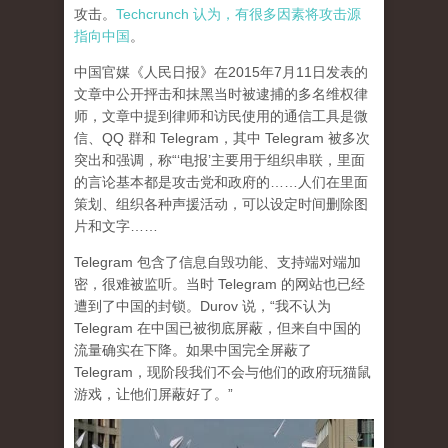
攻击。
Techcrunch 认为，有很多因素将攻击源
指向中国
。
中国官媒《人民日报》在2015年7月11日发表的
文章中公开抨击和抹黑当时被逮捕的多名维权律
师，文章中提到律师和访民使用的通信工具是微
信、QQ 群和 Telegram，其中 Telegram 被多次
突出和强调，称“‘电报’主要用于组织串联，里面
的言论基本都是攻击党和政府的……人们在里面
策划、组织各种声援活动，可以设定时间删除图
片和文字……
Telegram 包含了信息自毁功能、支持端对端加
密，很难被监听。当时 Telegram 的网站也已经
遭到了中国的封锁。Durov 说，“我不认为
Telegram 在中国已被彻底屏蔽，但来自中国的
流量确实在下降。如果中国完全屏蔽了
Telegram，现阶段我们不会与他们的政府玩猫鼠
游戏，让他们屏蔽好了。”