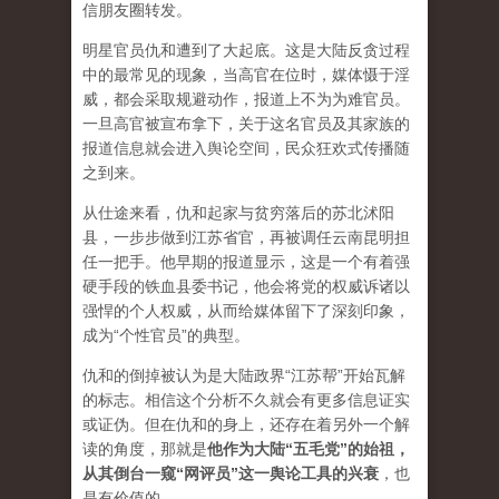
信朋友圈转发。
明星官员仇和遭到了大起底。这是大陆反贪过程
中的最常见的现象，当高官在位时，媒体慑于淫
威，都会采取规避动作，报道上不为为难官员。
一旦高官被宣布拿下，关于这名官员及其家族的
报道信息就会进入舆论空间，民众狂欢式传播随
之到来。
从仕途来看，仇和起家与贫穷落后的苏北沭阳
县，一步步做到江苏省官，再被调任云南昆明担
任一把手。他早期的报道显示，这是一个有着强
硬手段的铁血县委书记，他会将党的权威诉诸以
强悍的个人权威，从而给媒体留下了深刻印象，
成为“个性官员”的典型。
仇和的倒掉被认为是大陆政界“江苏帮”开始瓦解
的标志。相信这个分析不久就会有更多信息证实
或证伪。但在仇和的身上，还存在着另外一个解
读的角度，那就是
他作为大陆“五毛党”的始祖，
从其倒台一窥“网评员”这一舆论工具的兴衰
，也
是有价值的。