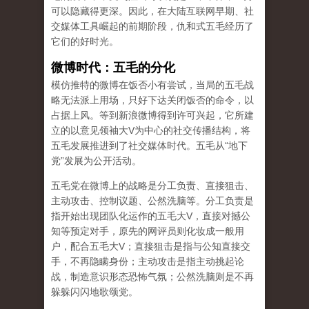
可以隐藏得更深。因此，在大陆互联网早期、社
交媒体工具崛起的前期阶段，仇和式五毛经历了
它们的好时光。
微博时代：五毛的分化
模仿推特的微博在饭否小有尝试，当局的五毛战
略无法派上用场，只好下达关闭饭否的命令，以
占据上风。等到新浪微博得到许可兴起，它所建
立的以意见领袖大V为中心的社交传播结构，将
五毛发展推进到了社交媒体时代。五毛从“地下
党”发展为公开活动。
五毛党在微博上的战略是分工负责、直接狙击、
主动攻击、控制议题、公然洗脑等。分工负责是
指开始出现团队化运作的五毛大V，直接对撼公
知等预定对手，原先的网评员则化妆成一般用
户，配合五毛大V；直接狙击是指与公知直接交
手，不再隐瞒身份；主动攻击是指主动挑起论
战，制造意识形态恐怖气氛；公然洗脑则是不再
躲躲闪闪地歌颂党。