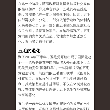
在这一个阶段，随着政权对微博微信等社交媒体
的控制加深，异见声音稀少，五毛的存在感减
弱，其需求也在一夜之间骤然下降。因此，五毛
内部再次发生分化，一部分依附于建制的体制内
人员失去动力，另一部分由五毛团队蜕变成社会
公关公司，承接宣传项目。在这种情况下，五毛
党内部的竞争关系凸显，恶性竞争加之派别分
化，五毛势力自行瓦解。
五毛的退化
到了2014年下半年，五毛党开始出现了国际化趋
势——也就是说在中国的所谓大外宣战略下，五
毛党开始竞争“国际订单”，一些隐藏很深的五毛
党被迫浮现，与国内的五毛团队联手，试图开拓
外宣项目。在这样的状况下，五毛党越来越趋
利，其政治基础越来越薄弱。不仅在体制外被蔑
视，在体制内也受到恶评，五毛党生存环境前所
未有地恶化。
五毛党一步步从体制圈养的宠物沦为放养的自生
自灭的豺狼，证实了当局对舆论的控制效能到了