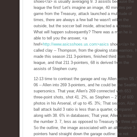
shoes</a> is usually averaging 9. 3 assists because the
league the first! Let's imagine an image, 40 minutes per
game from the Treasury, attack launched a multitude of
times, there are always a few ball he wasn't within the
outside, but the soccer ball inside, attracted a increase...
What will happen subsequently? There was a man he is
able to tell you the answer, <a
href=
http://www.asicsshoes.us.com>asics
shoes</a> he
called clay -- Thompson, from the glowing state warriors, 
made this season 211 3-pointers, finished third from the
league, and that 211 3-pointers, 68 is derived from the
assists of Stephen curry.
12-13 time to contrast the garage and ray Allen within '05 -'
06 -- Allen into 269 3-pointers, and he could be the Seattle
supersonics. That year, Allen's 269 connected with 653
three-point shots, shot 41. 2%, as Stephen -- 272 of 600
photos in his Arsenal, of up to 45. 3%; That season, Alan
ball attack build 3 ratio is less than a quarter, compared
along with 38. 6% in databases; That year, Allen's assists
the number 3. 7, less as opposed to Treasury for three aid
So the outline, the image associated with an alternative 3-
pointers hand straight down the garage outline: he not