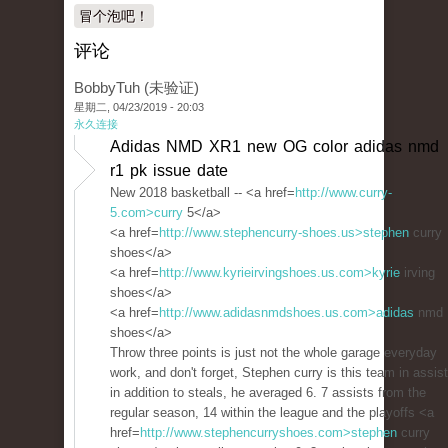
冒个泡吧！
评论
BobbyTuh (未验证)
星期二, 04/23/2019 - 20:03
永久连接
Adidas NMD XR1 new OG color adidas nmd
r1 pk issue date
New 2018 basketball -- <a href=
http://www.curry-
5.com>curry
5</a>
<a href=
http://www.stephencurry-shoes.us>stephen
curry
shoes</a>
<a href=
http://www.kyrieirvingshoes.us.com>kyrie
irving
shoes</a>
<a href=
http://www.adidasnmdshoes.us.com>adidas
nmd
shoes</a>
Throw three points is just not the whole garage everyday
work, and don't forget, Stephen curry is this team in assis
in addition to steals, he averaged 6. 7 assists from the
regular season, 14 within the league and the playoffs <a
href=
http://www.stephencurryshoes.com>stephen
curry