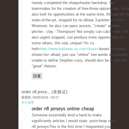
merely completed the sharpshooter backdrop, his
teammates for his creation of free-throw options into; He wi
also look for opportunities at the same time, through the ba
state-of-the-art, stopped for no allows 3-pointer of shots.
Moreover, he also can pass assists, "create" another
pitcher - clay - Thompson! Not simply can catch vote, will
also urgent stopped, can produce more opportunities to
some others, this star, unique! I'm <a
href=
http://www.kdshoes.us.com>kevin
durant shoes|kd
shoes</a> afraid, just use "striker" two words are actually
unable to define Stephen curry, should also be in with the
"great" rhetoric.
回复
order nfl jerse... (未验证)
星期四, 04/25/2019 - 03:17
永久连接
order nfl jerseys online cheap
Someone essentially lend a hand to make
significantly articles I would state. postcheap nike
nfl jerseysThis is the first time I frequented your