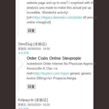
website page and up to now? I surprised with the
analysis you made to make this actual put up
incredible. Wonderful activity!
[url=
https://legacy.deeroaks.com/]order
nfl jerseys
online cheap[/url]
回复
StevElug (未验证)
星期四, 05/30/2019 - 14:30
永久连接
Order Cialis Online Stevprople
Isotretinoin Order Internet No Physician Approval
Amoxicillin K Clav <a
href=
http://buylevi.com>bayer
generic generic
levitra 100mg</a> Propecia Alergia
回复
Kelpaycle (未验证)
星期五, 05/31/2019 - 03:20
永久连接