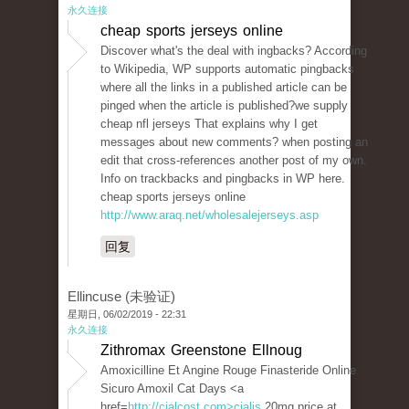
永久连接
cheap sports jerseys online
Discover what's the deal with ingbacks? According
to Wikipedia, WP supports automatic pingbacks
where all the links in a published article can be
pinged when the article is published?we supply
cheap nfl jerseys That explains why I get
messages about new comments? when posting an
edit that cross-references another post of my own.
Info on trackbacks and pingbacks in WP here.
cheap sports jerseys online
http://www.araq.net/wholesalejerseys.asp
回复
Ellincuse (未验证)
星期日, 06/02/2019 - 22:31
永久连接
Zithromax Greenstone Ellnoug
Amoxicilline Et Angine Rouge Finasteride Online
Sicuro Amoxil Cat Days <a
href=
http://cialcost.com>cialis
20mg price at