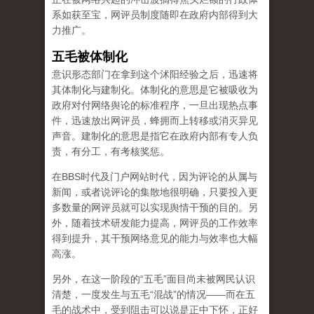
系如获至宝，网评员制度随即在政府内部得到大
力推广。
五毛被体制化
意识形态部门在拿到这个沭阳经验之后，迅速将
其体制化与建制化。体制化的意思是它被吸收为
政府对付网络舆论的标准程序，一旦出现热点事
件，迅速放出网评员，蜂拥而上转移或消灭异见
声音。建制化的意思是指它在政府内部有专人负
责，有分工，有考核奖惩。
在BBS时代及门户网站时代，因为评论的从属与
新闻，或者说评论的集散地很明确，只要投入更
多数量的网评员就可以实现舆情干预的目的。另
外，随着技术研发能力提高，网评员的工作效率
得到提升，其干预网络意见的能力与效率也大幅
高涨。
另外，在这一阶段的“五毛”面目尚未被网民认识
清楚，一度发生与五毛“混战”的情况——而在五
毛的战术中，受到阻击可以说是正中下怀，正好