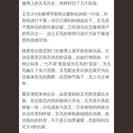
微博上的五毛历史，同样经历了几个阶段。
五毛大V在微博早期有过建制化的统一行动，对
舆情进行干预；但它们遇到的挑战在于，五毛党
干预舆论的面目被识破，已经成为社交媒体用户
的常识之一，这让五毛的舆情污染行为处于被谴
责的道德洼地。
随着意识形态部门在微博上展开新的舆论战，主
动设置意识形态浓烈的议题，比如打倒宪政、打
倒公知等，“七不讲”更是成为五毛的“圣旨”，为五
毛确立了实力范围。五毛配合意识形态展开为社
交媒体异见的围剿，在恐怖气氛下，无人与之相
争。
重庆薄熙来倒台后，由其资助的五毛阵营露出水
面。意识形态内部的裂痕公开化，五毛党不再是
铁板一块，分化成各为其主，它在体制内的政治
合法性受到怀疑，五毛的体制基础因此动摇。政
治风向的转变，不只是公知受威慑，也影响到五
毛大V的出路。