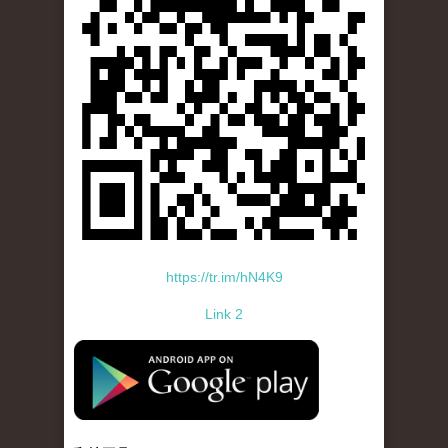
https://tr.im/hN4K9
Link 2
standard-icon-googleplay-app-store.png