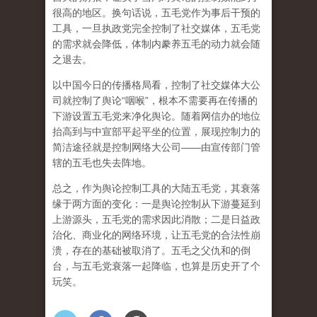
很高的地区。换句话说，五毛党作为事后干预的
工具，一旦执政党完全控制了社交媒体，五毛党
的需求就会降低，体制内豢养五毛的动力就会随
之退去。
以中国今日的传播格局看，控制了社交媒体大公
司就控制了舆论“咽喉”，根本不需要再在传播的
下游设置五毛党来净化舆论。随着网信办的地位
抬高到与中宣部平起平坐的位置，展现控制力的
简洁途径就是控制网络大公司——由宣传部门管
辖的五毛也失去阵地。
总之，作为舆论控制工具的大陆五毛党，其衰落
缘于两方面的变化：一是舆论控制从下游蔓延到
上游源头，五毛党的需求因此消散；二是日益政
治化、商业化的网络环境，让五毛党的合法性崩
溃，存在的基础被取消了。五毛之父仇和的倒
台，与五毛党衰落一起降临，也算是历史开了个
玩笑。