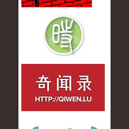
qiwenlu_logo.jpg