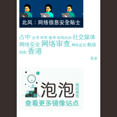
占中
社交媒体
台湾
审查
微博
新闻自由
网络审查
网络安全
翻墙
网络监控
香港
隐私
更多
pao-pao-banner-mirror-site-120814.jpg