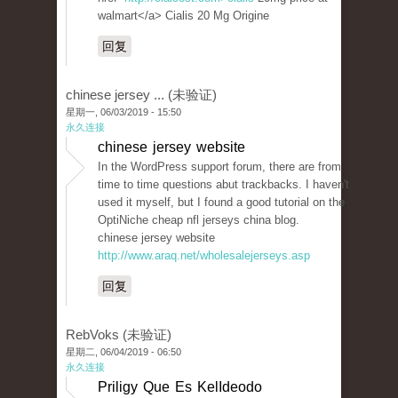
walmart</a> Cialis 20 Mg Origine
回复
chinese jersey ... (未验证)
星期一, 06/03/2019 - 15:50
永久连接
chinese jersey website
In the WordPress support forum, there are from
time to time questions abut trackbacks. I haven't
used it myself, but I found a good tutorial on the
OptiNiche cheap nfl jerseys china blog.
chinese jersey website
http://www.araq.net/wholesalejerseys.asp
回复
RebVoks (未验证)
星期二, 06/04/2019 - 06:50
永久连接
Priligy Que Es KelIdeodo