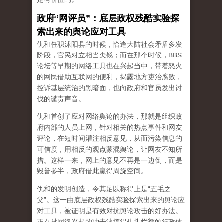
政府“网评员”：底层政权残酷实验探
索出来的舆论应对工具
仇和任职沭阳县的时候，恰逢大陆社会矛盾多发
阶段，官民对立相当尖锐；而在那个时候，BBS
论坛等早期的网络工具也在兴起当中，带着怒火
的网民借助互联网的便利，揭露地方吏治腐败，
控诉基层统治的黑暗面，也向政府和官员发出讨
伐的谴责声音。
仇和首创了应对网络舆论的办法，那就是组织政
府内部的人员上网，针对相关的热点事件和网友
评论，在短时间灌注相反意见，从而污染信息的
可信度，用相反的观点蒙混舆论，让网友不知所
措。这样一来，网上的意见不再是一边倒，而是
毁誉参半，政府借此赢得周旋空间。
仇和的发明创造，令其足以称得上是“五毛之
父”。这一由底层政权残酷实验探索出来的舆论应
对工具，被证明是有效对抗舆论攻击的好办法。
正在被网络兴起的冲击波搞得焦头烂额的行政体