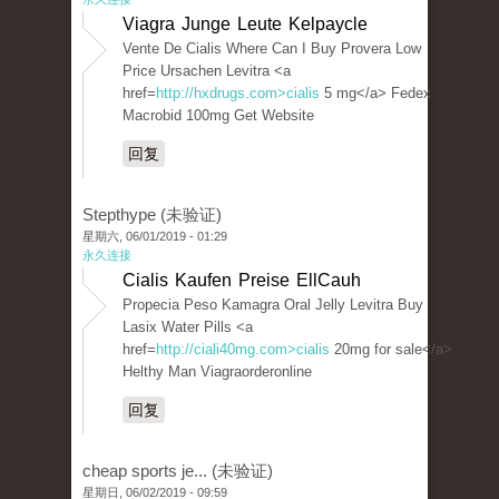
Viagra Junge Leute Kelpaycle
Vente De Cialis Where Can I Buy Provera Low
Price Ursachen Levitra <a
href=
http://hxdrugs.com>cialis
5 mg</a> Fedex
Macrobid 100mg Get Website
回复
Stepthype (未验证)
星期六, 06/01/2019 - 01:29
永久连接
Cialis Kaufen Preise EllCauh
Propecia Peso Kamagra Oral Jelly Levitra Buy
Lasix Water Pills <a
href=
http://ciali40mg.com>cialis
20mg for sale</a>
Helthy Man Viagraorderonline
回复
cheap sports je... (未验证)
星期日, 06/02/2019 - 09:59