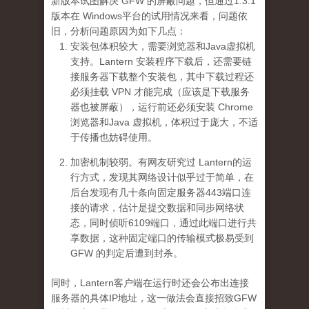
新版本试图解决 GFW 的屏蔽问题，但通过1.3.1
版本在 Windows平台的试用情况来看，问题依
旧，分析问题原因为如下几点：
安装包体积较大，需要浏览器和Java虚拟机
支持。Lantern 安装程序下载后，还需要链
接服务器下载整个安装包，其中下载过程还
必须挂载 VPN 才能完成（应该是下载服务
器也被屏蔽），运行前还必须安装 Chrome
浏览器和Java 虚拟机，体积过于庞大，不适
于传播也妨碍使用。
加密机制较弱。有网友研究过 Lantern的运
行方式，发现其网络设计似乎过于简单，在
后台发现有几十条向固定服务器443端口连
接的请求，估计是提交数据和同步网络状
态，同时侦听6109端口，通过此端口进行共
享数据，这种固定端口的传输模式极易受到
GFW 的判定后遭到封杀。
同时，Lantern客户端在运行时还会公布出连接
服务器的具体IP地址，这一做法会直接招致GFW