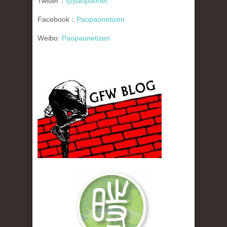
Twitter：
@paopaonet
Facebook：
Paopaonetizen
Weibo:
Paopaonetizen
gfw_blog_small.jpg