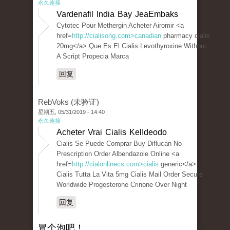
永久连接
Vardenafil India Bay JeaEmbaks
Cytotec Pour Methergin Acheter Airomir <a
href=
http://cialisong.com>canadian
pharmacy cialis
20mg</a> Que Es El Cialis Levothyroxine Without
A Script Propecia Marca
回复
RebVoks (未验证)
星期五, 05/31/2019 - 14:40
永久连接
Acheter Vrai Cialis KelIdeodo
Cialis Se Puede Comprar Buy Diflucan No
Prescription Order Albendazole Online <a
href=
http://cialonlinecs.com>cialis
generic</a>
Cialis Tutta La Vita 5mg Cialis Mail Order Secure
Worldwide Progesterone Crinone Over Night
回复
冒个泡吧！