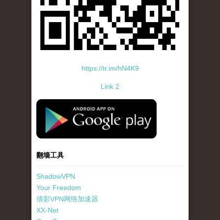
https://tr.im/hN4K9
Link 2
standard-icon-googleplay-app-store.png
翻墙工具
ShadowVPN
Your Freedom
倩影VPN网络加速器
XX-Net