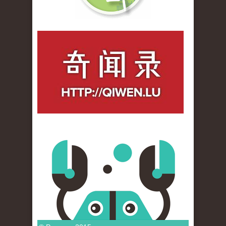
qiwenlu_logo.jpg