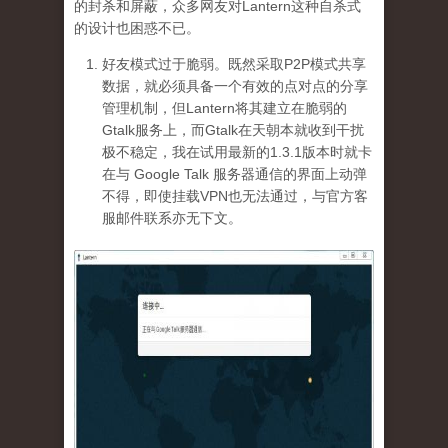
的封杀和屏蔽，众多网友对Lantern这种自杀式
的设计也困惑不已。
好友模式过于脆弱。既然采取P2P模式共享
数据，就必须具备一个有效的点对点的分享
管理机制，但Lantern将其建立在脆弱的
Gtalk服务上，而Gtalk在天朝本就收到干扰
极不稳定，我在试用最新的1.3.1版本时就卡
在与 Google Talk 服务器通信的界面上动弹
不得，即使挂载VPN也无法通过，与官方客
服邮件联系亦无下文。