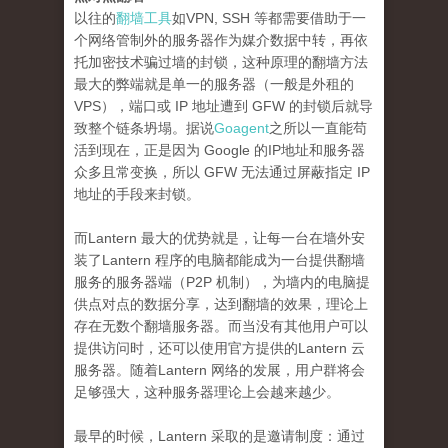
以往的
翻墙工具
如VPN, SSH 等都需要借助于一
个网络管制外的服务器作为媒介数据中转，再依
托加密技术骗过墙的封锁，这种原理的翻墙方法
最大的弊端就是单一的服务器（一般是外租的
VPS），端口或 IP 地址遭到 GFW 的封锁后就导
致整个链条坍塌。据说
Goagent
之所以一直能苟
活到现在，正是因为 Google 的IP地址和服务器
众多且常变换，所以 GFW 无法通过屏蔽指定 IP
地址的手段来封锁。
而Lantern 最大的优势就是，让每一台在墙外安
装了Lantern 程序的电脑都能成为一台提供翻墙
服务的服务器端（P2P 机制），为墙内的电脑提
供点对点的数据分享，达到翻墙的效果，理论上
存在无数个翻墙服务器。而当没有其他用户可以
提供访问时，还可以使用官方提供的Lantern 云
服务器。随着Lantern 网络的发展，用户群将会
足够强大，这种服务器理论上会越来越少。
最早的时候，Lantern 采取的是邀请制度：通过