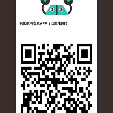
下载泡泡安卓APP（点击/扫描）