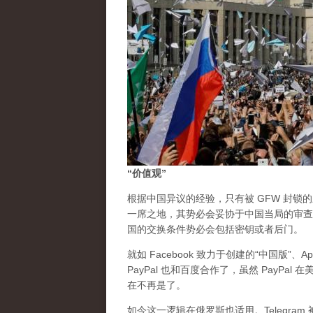
“价值观”
根据中国异议的经验，只有被 GFW 封锁
一席之地，其势必会妥协于中国当局的审查
国的交换条件势必会包括密钥或者后门。
就如 Facebook 致力于创建的“中国版”、
PayPal 也和百度合作了，虽然 PayP
在不再是了。
如今这一逻辑在俄罗斯也适用。Telegr