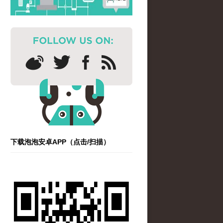
下载泡泡安卓APP（点击/扫描）