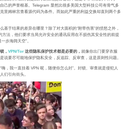
己的声誉根基。Telegram 显然比很多美国大型科技公司有骨气多
克里姆林宫查看源代码为条件。而如此严重的利益交换却直到两个多
么基于结果的差异在哪里？除了对大面积的“附带伤害”的愤怒之外，
封锁的方法，他们要求当局允许安全的通讯应用在不损伤其安全性的前提
退一步海阔天空”。
锁，
VPN/Tor
这些隐私保护技术都是必要的，
就像你出门要穿衣服
是说要尽可能地保护隐私安全，反追踪、反审查，这是原则性问题。
“嗨，我一直挂着 VPN 呢，随便你怎么封”。封锁、审查就是侵犯人
人们引向街头。