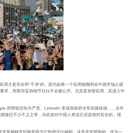
的应用才是安全和“干净”的。因为如果一个应用能顺利在中国市场占据
要求，而那些妥协细节往往不会被公开。尤其是加密应用，其进入中
Apple 把密钥交给共产党、LinkedIn 变成亲政府水军的操练场……去年
al 在美国做过不少不义之举，但此前对中国人来说它还是相对安全的，现
am 被克里姆林宫封锁是因为它拒绝交出秘钥，这是非常明智的，作为一