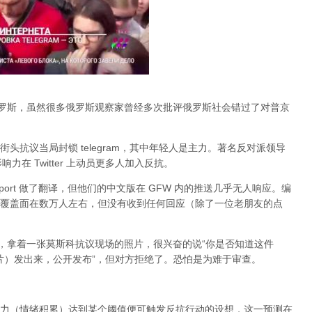
俄罗斯，虽然很多俄罗斯观察家曾经多次批评俄罗斯社会错过了对普京
头抗议当局封锁 telegram，其中年轻人是主力。著名反对派领导
的影响力在 Twitter 上动员更多人加入反抗。
port 做了翻译，但他们的中文版在 GFW 内的推送几乎无人响应。编
，大约覆盖面在数万人左右，但没有收到任何回应（除了一位老朋友的点
an，拿着一张莫斯科抗议现场的照片，很兴奋的说“你是否知道这件
张照片）发出来，公开发布”，但对方拒绝了。恐怕是为难于审查。
力（情绪积累）达到某个阈值便可触发反抗行动的设想，这一预测在