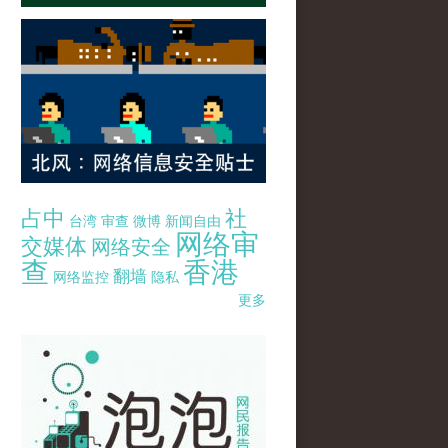
占中
社
台湾
审查
微博
新闻自由
网络审
交媒体
网络安全
查
香港
翻墙
网络监控
隐私
更多
pao-pao-banner-mirror-site-120814.jpg