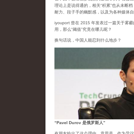
理论上是说得通的，相关“积累”也从未断
耐力、段子手的幽默感，以及为各种媒体自
iyouport 曾在 2015 年发表过一篇
用，那么“阈值”究竟在哪儿呢？
换句话说，中国人能忍到什么地步？
“Pavel Durov 是俄罗斯人”
有朋友给出了这个理由。意思是，作为异议的 