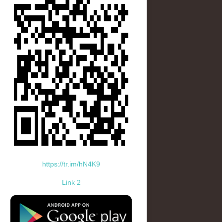
https://tr.im/hN4K9
Link 2
standard-icon-googleplay-app-store.png