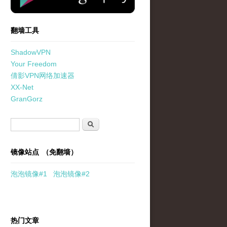
翻墙工具
ShadowVPN
Your Freedom
倩影VPN网络加速器
XX-Net
GranGorz
搜索表单
搜索
镜像站点 （免翻墙）
泡泡
镜像
#1
泡泡
镜像#2
热门文章