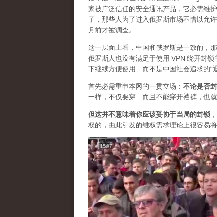
家被广泛信任的安全通讯产品，它必需维护自
了，那些人为了进入俄罗斯市场不惜以允许
月前才被调查。
这一层面上看，中国和俄罗斯是一致的，那
俄罗斯人也没有满足于使用 VPN 绕开
下继续方便使用，而不是中国社会追求的“
首先必需重申本网的一贯立场：
不论是否封
一样，不仅要穿，而且不能穿开裆裤，也就
但这并不意味着你应该妥协于当局的封锁
，
权的，由此引发的维权需求理论上很容易将