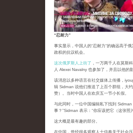
“忍耐力”
事实显示，中国人的“忍耐力”的确远高于
政权的抗议机会。
这次俄罗斯人上街了
，一万两千人在莫斯科街
人 Alexei Navalny 也参加了，并且以他
该消息以多种语言在社交媒体上传播，iyou
辑 Sidman 说他们推送了上百个群组
赞）。当时中国人在欢庆五一节小长假。
与此同时，一位中国编辑私下找到 Sidm
事？”Sidman 表示：“你应该把它（这
这大概是最有趣的部分。
在中国，曾经很多观察人士信奉关于社会压