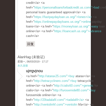
credit</a> <a
href="
https://personalloansforbadcredit.us.com/">bad
cred
personal loans guaranteed approval</a> <a
href="
https://fastpaydayloan.us.org/">lones</a>
<a
href="
https://onlinepaydayloans.us.org/">online
payday
loans</a> <a href="
https://moneyloan.us.org/">easy
loan
online</a> <a href="
https://loancash.us.org/">advance
cash</a>
回复
AlanHag (未验证)
星期一, 06/03/2019 - 17:17
永久连接
ujrrgvjnou
<a href="
http://atarax25.com/">buy
atarax</a> <a
href="
http://tetracyclinerx.com/">buy
tetracycline
online</a> <a href="
http://cialis60.com/">generic
for
cialis</a> <a href="
http://furosemide80.com/">buy
furosemide online</a> <a
href="
http://20tadalafil.com/">tadalafil</a>
<a
href="
http://ventolinhf.com/">ventolin
hfa</a> <a