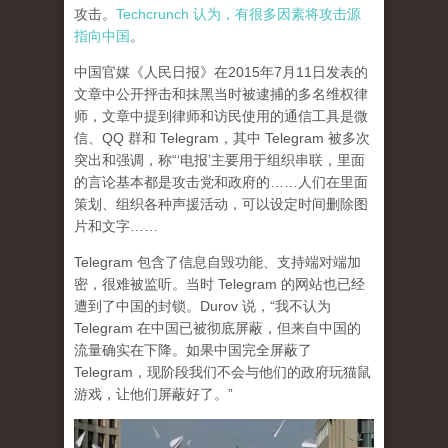
攻击。
Techcrunch 认为，有很多因素将攻击源
指向中国
。
中国官媒《人民日报》在2015年7月11日发表的
文章中公开抨击和抹黑当时被逮捕的多名维权律
师，文章中提到律师和访民使用的通信工具是微
信、QQ 群和 Telegram，其中 Telegram 被多次
突出和强调，称“‘电报’主要用于组织串联，里面
的言论基本都是攻击党和政府的……人们在里面
策划、组织各种声援活动，可以设定时间删除图
片和文字……
Telegram 包含了信息自毁功能、支持端对端加
密，很难被监听。当时 Telegram 的网站也已经
遭到了中国的封锁。Durov 说，“我不认为
Telegram 在中国已被彻底屏蔽，但来自中国的
流量确实在下降。如果中国完全屏蔽了
Telegram，现阶段我们不会与他们的政府玩猫鼠
游戏，让他们屏蔽好了。”