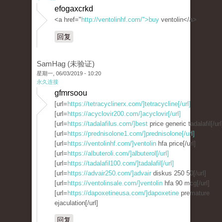
efogaxcrkd
<a href="
http://ventolinhf.com/">buy
ventolin</a>
回复
SamHag (未验证)
星期一, 06/03/2019 - 10:20
永久连接
gfmrsoou
[url=
https://tetracyclinerx.com/]tetracycline[/url]
[url=
https://acyclovir200.com/]acyclovir[/url]
[url=
https://tadalafilus.com/]best
price generic tadalafil[/url
[url=
https://prednisolone1.com/]prednisolone[/url]
[url=
https://ventolinhf.com/]ventolin
hfa price[/url]
[url=
https://albuteroli.com/]albuterol[/url]
[url=
https://tadalafil100.com/]tadalafil[/url]
[url=
https://advair250.com/]advair
diskus 250 50[/url]
[url=
https://ventolinsale.com/]ventolin
hfa 90 mcg[/url]
[url=
https://dapoxetineusa.com/]dapoxetine
premature
ejaculation[/url]
回复