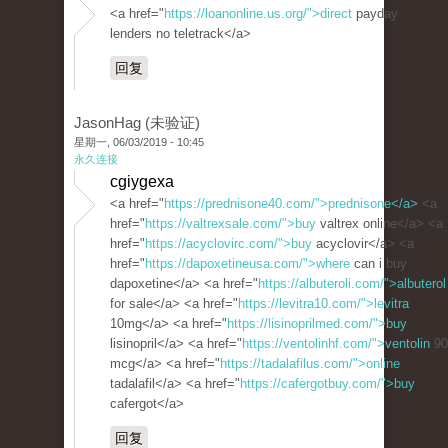
<a href="
https://loanonline.us.org/">direct
payday
lenders no teletrack</a>
回复
JasonHag (未验证)
星期一, 06/03/2019 - 10:45
永久连接
cgiygexa
<a href="
https://prednisone40.com/">prednisone</a>
<a
href="
https://valtrexsale.com/">buy
valtrex online</a> <a
href="
https://acyclovirc.com/">buy
acyclovir</a> <a
href="
https://dapoxetineusa.com/">where
can i buy
dapoxetine</a> <a href="
https://albuteroli.com/">albuterol
for sale</a> <a href="
https://levitra10.com/">levitra
10mg</a> <a href="
https://lisinoprilmed.com/">buy
lisinopril</a> <a href="
https://ventolinhf.com/">ventolin
90
mcg</a> <a href="
https://tadalafilus.com/">online
tadalafil</a> <a href="
https://cafergotbuy.com/">buy
cafergot</a>
回复