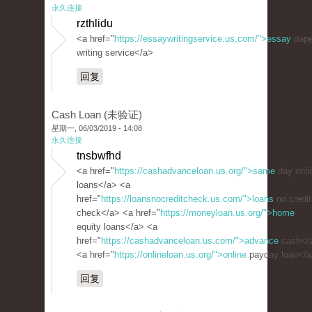
永久连接
rzthlidu
<a href="
https://essaywritingservice.us.com/">essay
pape
writing service</a>
回复
Cash Loan (未验证)
星期一, 06/03/2019 - 14:08
永久连接
tnsbwfhd
<a href="
https://cashadvanceloan.us.org/">same
day onli
loans</a> <a
href="
https://loansnocreditcheck.us.com/">loans
no credit
check</a> <a href="
https://moneyloan.us.org/">home
equity loans</a> <a
href="
https://cashadvanceloan.us.com/">advance
cash</
<a href="
https://onlineloan.us.org/">online
payday loan</
回复