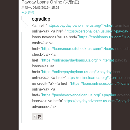
Payday Loans Online (未验证)
星期一, 06/03/2019 - 15:25
永久连接
oqradfdp
<a href="
https://paydayloanonline.us.org/">short
term loa
online</a> <a href="
https://personalloan.us.org/">payday
loans nevada</a> <a href="
https://cashloans.us.com/">lo
cash</a> <a
href="
https://loansnocreditcheck.us.com/">loans
no credit
check</a> <a
href="
https://onlinepaydayloans.us.org/">internet
payday
loans</a> <a
href="
https://onlinepaydayloan.us.org/">payday
loan
online</a> <a href="
https://onlineloan.us.org/">online
loan
no credit</a> <a href="
https://loansonline.us.com/">loans
online</a> <a
href="
https://paydayadvanceloan.us.org/">payday
advanc
loan</a> <a href="
https://paydayadvance.us.com/">payd
advances</a>
回复