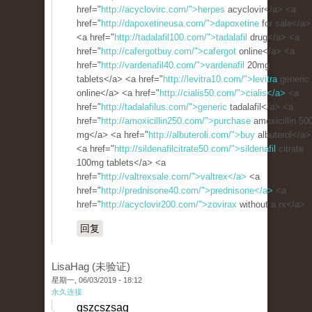
href="
http://acyclovirc.com/">herpes
acyclovir</a> <a
href="
http://dapoxetineusa.com/">dapoxetine
for sale</a>
<a href="
http://tadalafil100.com/">tadalafil
drug</a> <a
href="
http://cafergotbuy.com/">cafergot
online</a> <a
href="
http://vardenafil40.com/">vardenafil
20mg
tablets</a> <a href="
http://levitra10.com/">levitra
generic
online</a> <a href="
http://cialis50.com/">cialis</a>
<a
href="
http://tadalafilus.com/">generic
tadalafil</a> <a
href="
http://amoxicillin250.com/">purchase
amoxicillin 50
mg</a> <a href="
http://albuteroli.com/">buy
albuterol</a>
<a href="
http://sildenafilcitrate50.com/">sildenafil
citrate
100mg tablets</a> <a
href="
http://valtrexsale.com/">valtrex</a>
<a
href="
http://prednisone40.com/">prednisone</a>
<a
href="
http://acyclovir200.com/">zovirax
without a rx</a>
回复
LisaHag (未验证)
星期一, 06/03/2019 - 18:12
永久连接
qszcszsag