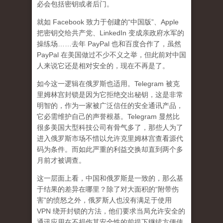
必会包括密钥或者后门。
就如 Facebook 致力于创建的“中国版”、Apple
把密钥交给共产党、LinkedIn 变成亲政府水军的
操练场……去年 PayPal 也和百度合作了，虽然
PayPal 在美国做过不少不义之举，但此前对中国
人来说它还是相对安全的，现在不再是了。
如今这一逻辑在俄罗斯也适用。Telegram 被克
里姆林宫封锁是因为它拒绝交出秘钥，这是非常
明智的，作为一家被广泛信任的安全通讯产品，
它必需维护自己的声誉根基。Telegram 显然比
很多美国大型科技公司有骨气多了，那些人为了
进入俄罗斯市场不惜以允许克里姆林宫查看源代
码为条件。而如此严重的利益交换却直到两个多
月前才被调查。
这一层面上看，中国和俄罗斯是一致的，那么基
于结果的差异在哪里？除了对大面积的“附带伤
害”的愤怒之外，俄罗斯人也没有满足于使用
VPN 绕开封锁的方法，他们要求当局允许安全的
通讯应用在不损伤其安全性的前提下继续方便使