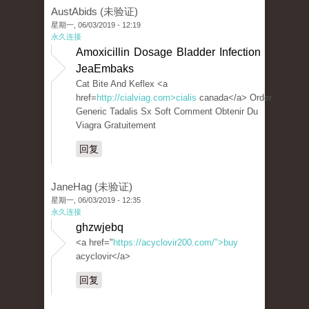
AustAbids (未验证)
星期一, 06/03/2019 - 12:19
永久连接
Amoxicillin Dosage Bladder Infection
JeaEmbaks
Cat Bite And Keflex <a
href=
http://cialviag.com>cialis
canada</a> Order
Generic Tadalis Sx Soft Comment Obtenir Du
Viagra Gratuitement
回复
JaneHag (未验证)
星期一, 06/03/2019 - 12:35
永久连接
ghzwjebq
<a href="
https://acyclovir200.com/">buy
acyclovir</a>
回复