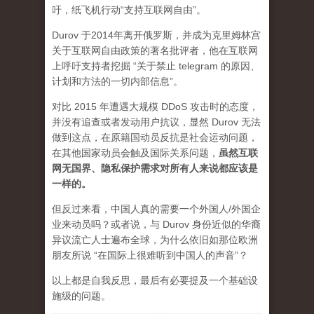
吁，纸飞机行动“支持互联网自由”。
Durov 于2014年离开俄罗斯，并成为克里姆林宫
关于互联网自由政策的著名批评者，他在互联网
上呼吁支持者挖掘 “关于禁止 telegram 的原因、
计划和方法的一切内部信息”。
对比 2015 年遭遇大规模 DDoS 攻击时的态度，
并没有追查或者发动用户抗议，显然 Durov 无法
做到这点，在原籍国动员反抗是社会运动问题，
在其他国家动员会触及国际关系问题，
虽然互联
网无国界、隐私保护需求对所有人来说都应该是
一样的。
但反过来看，中国人真的需要一个外国人/外国企
业来动员吗？或者说，与 Durov 身份近似的华裔
异议流亡人士遍布全球，为什么依旧如那位欧洲
朋友所说 “在国际上很难听到中国人的声音”？
以上都是自我反思，最后有必要提及一个基础设
施级的问题。