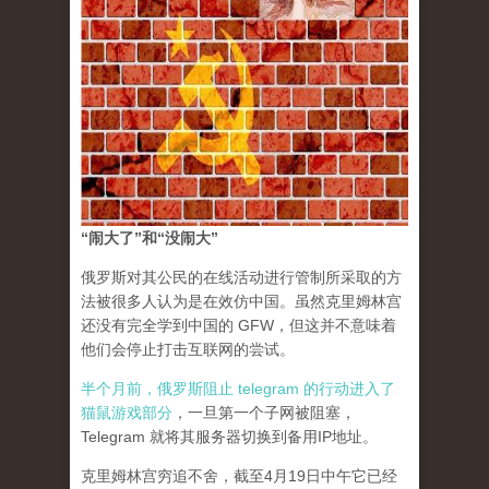
“闹大了”和“没闹大”
俄罗斯对其公民的在线活动进行管制所采取的方
法被很多人认为是在效仿中国。虽然克里姆林宫
还没有完全学到中国的 GFW，但这并不意味着
他们会停止打击互联网的尝试。
半个月前，俄罗斯阻止 telegram 的行动进入了
猫鼠游戏部分
，一旦第一个子网被阻塞，
Telegram 就将其服务器切换到备用IP地址。
克里姆林宫穷追不舍，截至4月19日中午它已经