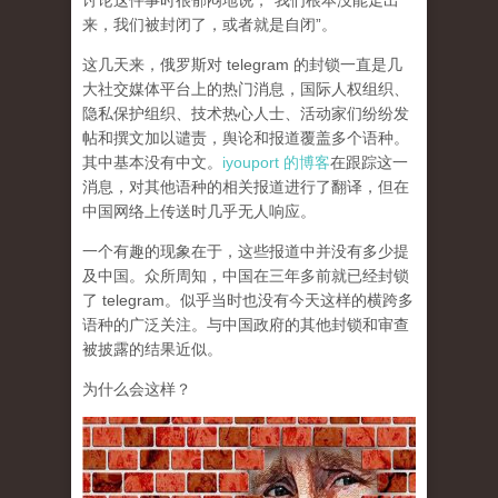
讨论这件事时很郁闷地说，“我们根本没能走出
来，我们被封闭了，或者就是自闭”。
这几天来，俄罗斯对 telegram 的封锁一直是几
大社交媒体平台上的热门消息，国际人权组织、
隐私保护组织、技术热心人士、活动家们纷纷发
帖和撰文加以谴责，舆论和报道覆盖多个语种。
其中基本没有中文。
iyouport 的博客
在跟踪这一
消息，对其他语种的相关报道进行了翻译，但在
中国网络上传送时几乎无人响应。
一个有趣的现象在于，这些报道中并没有多少提
及中国。众所周知，中国在三年多前就已经封锁
了 telegram。似乎当时也没有今天这样的横跨多
语种的广泛关注。与中国政府的其他封锁和审查
被披露的结果近似。
为什么会这样？