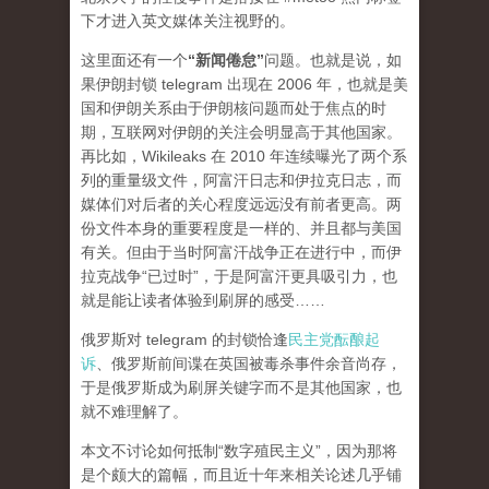
下才进入英文媒体关注视野的。
这里面还有一个
“新闻倦怠”
问题。也就是说，如
果伊朗封锁 telegram 出现在 2006 年，也就是美
国和伊朗关系由于伊朗核问题而处于焦点的时
期，互联网对伊朗的关注会明显高于其他国家。
再比如，Wikileaks 在 2010 年连续曝光了两个系
列的重量级文件，阿富汗日志和伊拉克日志，而
媒体们对后者的关心程度
远远
没有前者更高。两
份文件本身的重要程度是一样的、并且都与美国
有关。但由于当时阿富汗战争正在进行中，而伊
拉克战争“已过时”，于是阿富汗更具吸引力，也
就是能让读者体验到刷屏的感受……
俄罗斯对 telegram 的封锁恰逢
民主党酝酿起
诉
、俄罗斯前间谍在英国被毒杀事件余音尚存，
于是俄罗斯成为刷屏关键字而不是其他国家，也
就不难理解了。
本文不讨论如何抵制“数字殖民主义”，因为那将
是个颇大的篇幅，而且近十年来相关论述几乎铺