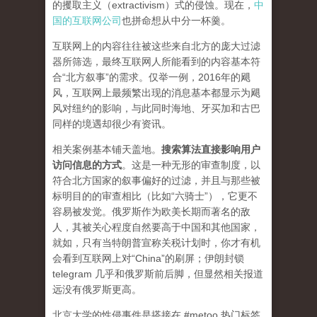
的攫取主义（extractivism）式的侵蚀。现在，
中
国的互联网公司
也拼命想从中分一杯羹。
互联网上的内容往往被这些来自北方的庞大过滤
器所筛选，最终互联网人所能看到的内容基本符
合“北方叙事”的需求。仅举一例，2016年的飓
风，互联网上最频繁出现的消息基本都显示为飓
风对纽约的影响，与此同时海地、牙买加和古巴
同样的境遇却很少有资讯。
相关案例基本铺天盖地。
搜索算法直接影响用户
访问信息的方式
。
这是一种无形的审查制度，以
符合北方国家的叙事偏好的过滤，并且与那些被
标明目的的审查相比（比如“六骑士”），它更不
容易被发觉。俄罗斯作为欧美长期而著名的敌
人，其被关心程度自然要高于中国和其他国家，
就如，只有当特朗普宣称关税计划时，你才有机
会看到互联网上对“China”的刷屏；伊朗封锁
telegram 几乎和俄罗斯前后脚，但显然相关报道
远没有俄罗斯更高。
北京大学的性侵事件是搭接在 #metoo 热门标签