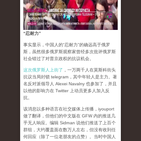
“忍耐力”
事实显示，中国人的“忍耐力”的确远高于俄罗
斯，虽然很多俄罗斯观察家曾经多次批评俄罗斯
社会错过了对普京政权的抗议机会。
这次俄罗斯人上街了
，一万两千人在莫斯科街头
抗议当局封锁 telegram，其中年轻人是主力。著
名反对派领导人 Alexei Navalny 也参加了，并且
以他的影响力在 Twitter 上动员更多人加入反
抗。
该消息以多种语言在社交媒体上传播，iyouport
做了翻译，但他们的中文版在 GFW 内的推送几
乎无人响应。编辑 Sidman 说他们推送了上百个
群组，大约覆盖面在数万人左右，但没有收到任
何回应（除了一位老朋友的点赞）。当时中国人