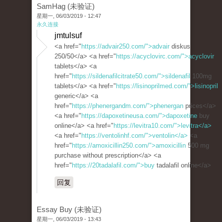
SamHag (未验证)
星期一, 06/03/2019 - 12:47
永久连接
jmtulsuf
<a href="
https://advair250.com/">advair
diskus
250/50</a> <a href="
https://acyclovirc.com/">acyclovir
tablets</a> <a
href="
https://sildenafilcitrate50.com/">sildenafil
100mg
tablets</a> <a href="
https://lisinoprilmed.com/">lisinopril
generic</a> <a
href="
https://phenergandm.com/">phenergan
prices</a>
<a href="
https://dapoxetineusa.com/">dapoxetine
buy
online</a> <a href="
https://levitra10.com/">levitra</a>
<a href="
https://ventolinhf.com/">ventolin</a>
<a
href="
https://amoxicillin250.com/">amoxicillin
500 mg
purchase without prescription</a> <a
href="
https://20tadalafil.com/">buy
tadalafil online</a>
回复
Essay Buy (未验证)
星期一, 06/03/2019 - 13:43