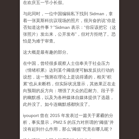
在欢庆五一节小长假。
与此同时，一位中国编辑私下找到 Sidman，拿
着一张莫斯科抗议现场的照片，很兴奋的说“你是
否知道这件事？”Sidman 表示：“你应该把它（这
张照片）发出来，公开发布”，但对方拒绝了。恐
怕是为难于审查。
这大概是最有趣的部分。
在中国，曾经很多观察人士信奉关于社会压力
（情绪积累）达到某个阈值便可触发反抗行动的
设想，这一预测在理论上是说得通的，相关“积
累”也从未断档，但实际状况显示，其效果正在走
向预期的反方向：增强了大众的忍耐力、段子手
的幽默感，以及为各种媒体自媒体提供了选题，
此外没了。如今连幽默感都快没了。
iyouport 曾在 2015 年发表过一篇关于雾霾的分
析，事实显示，PM2.5 的压力对所谓的“阈值”并
没有起到什么作用，那么“阈值”究竟在哪儿呢？