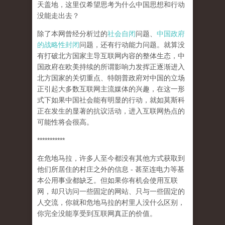
天盖地，这里仅希望思考为什么中国思想和行动
没能走出去？
除了本网曾经分析过的
社会自闭
问题、
中国政府
的战略性封闭
问题，还有行动能力问题。就算没
有打破北方国家主导互联网内容的整体生态，中
国政府在欧美持续的所谓影响力发挥正逐渐进入
北方国家的关切重点、特朗普政府对中国的立场
正引起大多数互联网主流媒体的兴趣，在这一形
式下如果中国社会能有明显的行动，就如莫斯科
正在发生的显著的抗议活动，进入互联网热点的
可能性将会很高。
***********
在危地马拉，许多人至今都没有其他方式获取到
他们所居住的村庄之外的信息 - 甚至连电力等基
本公用事业都缺乏。但如果你有机会使用互联
网，却只访问一些固定的网站、只与一些固定的
人交流，你就和危地马拉的村里人没什么区别，
你完全没能享受到互联网真正的价值。