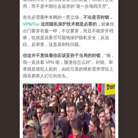
用，而不是中国社会追求的“退一步海阔天空”。
首先必需重申本网的一贯立场：
不论是否封锁，
VPN/Tor
这些隐私保护技术都是必要的，
就像你
出门要穿衣服一样，不仅要穿，而且不能穿开裆
裤，也就是说要尽可能地保护隐私安全，反追
踪、反审查，这是原则性问题。
但这并不意味着你应该妥协于当局的封锁
，“嗨，
我一直挂着 VPN 呢，随便你怎么封”。封锁、审
查就是侵犯人权的，由此引发的维权需求理论上
很容易将人们引向街头。