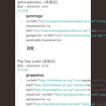
geico auto insu... (未验证)
星期一, 06/03/2019 - 15:37
永久连接
qxmrnvgo
<a href="
http://comparecarinsurancerates.us.com/">comp
insurance</a> <a
href="
http://carinsurancequotesonline.us.org/">auto
insura
georgia</a> <a href="
http://automobileinsurance.us.org/">
automobile insurance</a>
回复
Pay Day Loans (未验证)
星期一, 06/03/2019 - 17:16
永久连接
gnqqawva
<a href="
https://onlineloan.us.org/">new
payday lender</a
href="
https://personalloan.us.org/">personal
loan</a> <a
href="
https://samedayloan.us.org/">personal
loan no credi
check</a> <a href="
https://paydayadvance.us.com/">pa
advances</a> <a
href="
https://cashadvanceloan.us.com/">personal
loans b