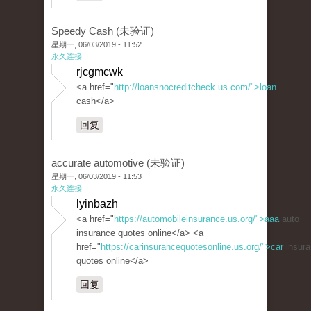
Speedy Cash (未验证)
星期一, 06/03/2019 - 11:52
永久连接
rjcgmcwk
<a href="
http://loansnocreditcheck.us.com/">loan
cash</a>
回复
accurate automotive (未验证)
星期一, 06/03/2019 - 11:53
永久连接
lyinbazh
<a href="
https://automobileinsurance.us.org/">aaa
auto
insurance quotes online</a> <a
href="
https://carinsurancequotesonline.us.org/">car
insura
quotes online</a>
回复