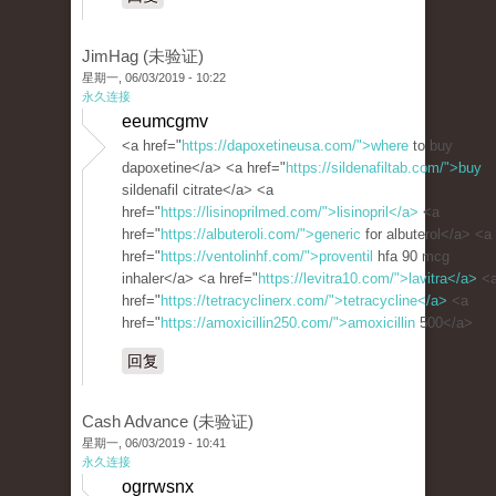
JimHag (未验证)
星期一, 06/03/2019 - 10:22
永久连接
eeumcgmv
<a href="
https://dapoxetineusa.com/">where
to buy
dapoxetine</a> <a href="
https://sildenafiltab.com/">buy
sildenafil citrate</a> <a
href="
https://lisinoprilmed.com/">lisinopril</a>
<a
href="
https://albuteroli.com/">generic
for albuterol</a> <a
href="
https://ventolinhf.com/">proventil
hfa 90 mcg
inhaler</a> <a href="
https://levitra10.com/">lavitra</a>
<
href="
https://tetracyclinerx.com/">tetracycline</a>
<a
href="
https://amoxicillin250.com/">amoxicillin
500</a>
回复
Cash Advance (未验证)
星期一, 06/03/2019 - 10:41
永久连接
ogrrwsnx