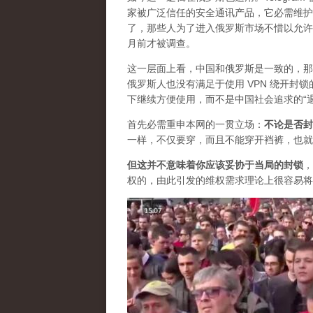
家被广泛信任的安全通讯产品，它必需维护自
了，那些人为了进入俄罗斯市场不惜以允许
月前才被调查。
这一层面上看，中国和俄罗斯是一致的，那
俄罗斯人也没有满足于使用 VPN 绕开
下继续方便使用，而不是中国社会追求的“
首先必需重申本网的一贯立场：
不论是否封
一样，不仅要穿，而且不能穿开裆裤，也就
但这并不意味着你应该妥协于当局的封锁
，
权的，由此引发的维权需求理论上很容易将