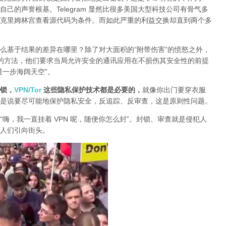
己的声誉根基。Telegram 显然比很多美国大型科技公司有骨气多
克里姆林宫查看源代码为条件。而如此严重的利益交换却直到两个多
么基于结果的差异在哪里？除了对大面积的“附带伤害”的愤怒之外，
封锁的方法，他们要求当局允许安全的通讯应用在不损伤其安全性的前提
退一步海阔天空”。
锁，
VPN/Tor
这些隐私保护技术都是必要的，
就像你出门要穿衣服
是说要尽可能地保护隐私安全，反追踪、反审查，这是原则性问题。
“嗨，我一直挂着 VPN 呢，随便你怎么封”。封锁、审查就是侵犯人
人们引向街头。