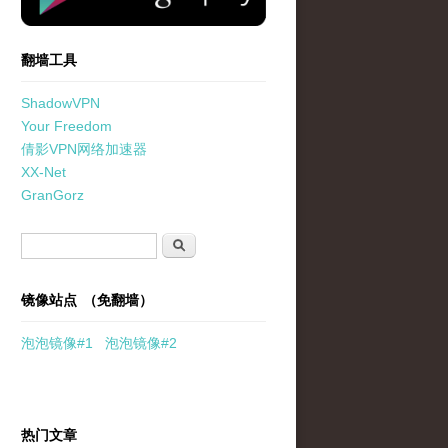
翻墙工具
ShadowVPN
Your Freedom
倩影VPN网络加速器
XX-Net
GranGorz
搜索表单
搜索
镜像站点 （免翻墙）
泡泡
镜像
#1
泡泡
镜像#2
热门文章