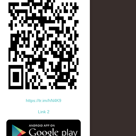
https://tr.im/hN4K9
Link 2
standard-icon-googleplay-app-store.png