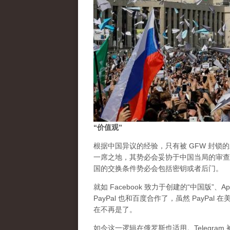
“价值观”
根据中国异议的经验，只有被 GFW 封锁
一席之地，其势必会妥协于中国当局的审查
国的交换条件势必会包括密钥或者后门。
就如 Facebook 致力于创建的“中国版”、
PayPal 也和百度合作了，虽然 PayP
在不再是了。
如今这一逻辑在俄罗斯也适用。Telegr