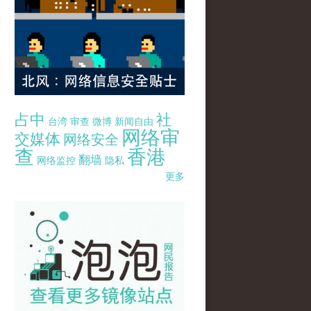
占中
社
台湾
审查
微博
新闻自由
网络审
交媒体
网络安全
查
香港
翻墙
网络监控
隐私
更多
pao-pao-banner-mirror-site-120814.jpg