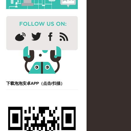
下载泡泡安卓APP（点击/扫描）