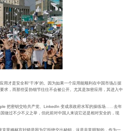
的应用才是安全和“干净”的。因为如果一个应用能顺利在中国市场占据
要求，而那些妥协细节往往不会被公开。尤其是加密应用，其进入中
Apple 把密钥交给共产党、LinkedIn 变成亲政府水军的操练场……去年
al 在美国做过不少不义之举，但此前对中国人来说它还是相对安全的，现
am 被克里姆林宫封锁是因为它拒绝交出秘钥，这是非常明智的，作为一