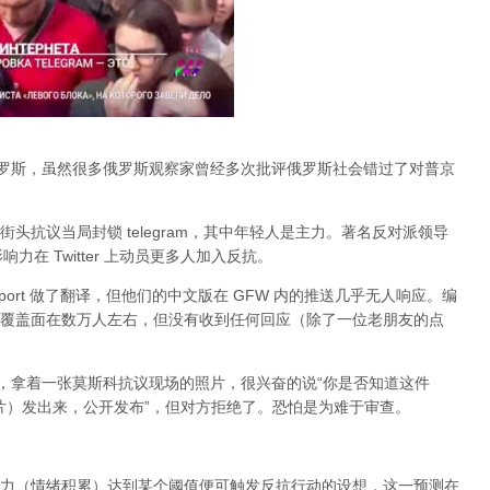
俄罗斯，虽然很多俄罗斯观察家曾经多次批评俄罗斯社会错过了对普京
头抗议当局封锁 telegram，其中年轻人是主力。著名反对派领导
的影响力在 Twitter 上动员更多人加入反抗。
port 做了翻译，但他们的中文版在 GFW 内的推送几乎无人响应。编
，大约覆盖面在数万人左右，但没有收到任何回应（除了一位老朋友的点
an，拿着一张莫斯科抗议现场的照片，很兴奋的说“你是否知道这件
张照片）发出来，公开发布”，但对方拒绝了。恐怕是为难于审查。
力（情绪积累）达到某个阈值便可触发反抗行动的设想，这一预测在