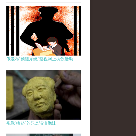
俄发布“预测系统”监视网上抗议活动
毛派“崛起”的只是话语泡沫