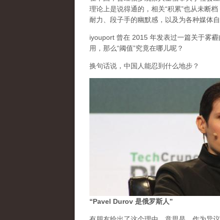
理论上是说得通的，相关“积累”也从未断
耐力、段子手的幽默感，以及为各种媒体自
iyouport 曾在 2015 年发表过一篇
用，那么“阈值”究竟在哪儿呢？
换句话说，中国人能忍到什么地步？
“Pavel Durov 是俄罗斯人”
有朋友给出了这个理由。意思是，作为异议的 