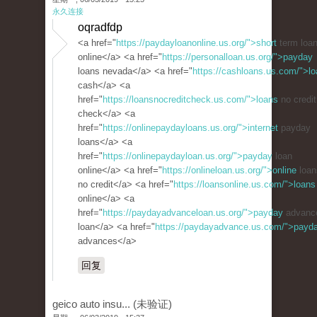
永久连接
oqradfdp
<a href="
https://paydayloanonline.us.org/">short
term loa
online</a> <a href="
https://personalloan.us.org/">payday
loans nevada</a> <a href="
https://cashloans.us.com/">lo
cash</a> <a
href="
https://loansnocreditcheck.us.com/">loans
no credit
check</a> <a
href="
https://onlinepaydayloans.us.org/">internet
payday
loans</a> <a
href="
https://onlinepaydayloan.us.org/">payday
loan
online</a> <a href="
https://onlineloan.us.org/">online
loan
no credit</a> <a href="
https://loansonline.us.com/">loans
online</a> <a
href="
https://paydayadvanceloan.us.org/">payday
advanc
loan</a> <a href="
https://paydayadvance.us.com/">payd
advances</a>
回复
geico auto insu... (未验证)