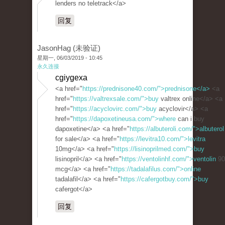
lenders no teletrack</a>
回复
JasonHag (未验证)
星期一, 06/03/2019 - 10:45
永久连接
cgiygexa
<a href="
https://prednisone40.com/">prednisone</a>
<a
href="
https://valtrexsale.com/">buy
valtrex online</a> <a
href="
https://acyclovirc.com/">buy
acyclovir</a> <a
href="
https://dapoxetineusa.com/">where
can i buy
dapoxetine</a> <a href="
https://albuteroli.com/">albuterol
for sale</a> <a href="
https://levitra10.com/">levitra
10mg</a> <a href="
https://lisinoprilmed.com/">buy
lisinopril</a> <a href="
https://ventolinhf.com/">ventolin
90
mcg</a> <a href="
https://tadalafilus.com/">online
tadalafil</a> <a href="
https://cafergotbuy.com/">buy
cafergot</a>
回复