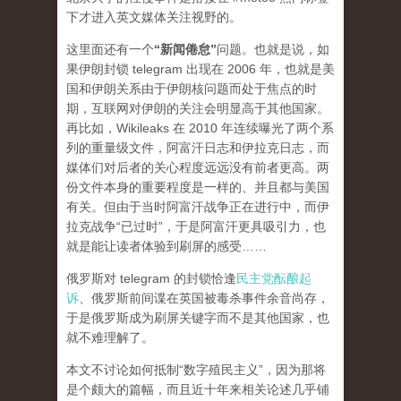
下才进入英文媒体关注视野的。
这里面还有一个
“新闻倦怠”
问题。也就是说，如
果伊朗封锁 telegram 出现在 2006 年，也就是美
国和伊朗关系由于伊朗核问题而处于焦点的时
期，互联网对伊朗的关注会明显高于其他国家。
再比如，Wikileaks 在 2010 年连续曝光了两个系
列的重量级文件，阿富汗日志和伊拉克日志，而
媒体们对后者的关心程度
远远
没有前者更高。两
份文件本身的重要程度是一样的、并且都与美国
有关。但由于当时阿富汗战争正在进行中，而伊
拉克战争“已过时”，于是阿富汗更具吸引力，也
就是能让读者体验到刷屏的感受……
俄罗斯对 telegram 的封锁恰逢
民主党酝酿起
诉
、俄罗斯前间谍在英国被毒杀事件余音尚存，
于是俄罗斯成为刷屏关键字而不是其他国家，也
就不难理解了。
本文不讨论如何抵制“数字殖民主义”，因为那将
是个颇大的篇幅，而且近十年来相关论述几乎铺