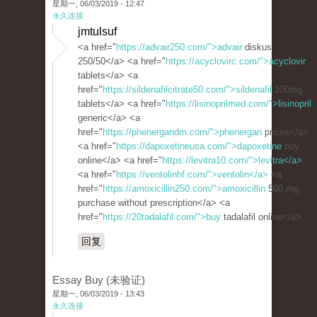
星期一, 06/03/2019 - 12:47
永久连接
jmtulsuf
<a href="
https://advair250.com/">advair
diskus
250/50</a> <a href="
https://acyclovirc.com/">acyclovir
tablets</a> <a
href="
https://sildenafilcitrate50.com/">sildenafil
100mg
tablets</a> <a href="
https://lisinoprilmed.com/">lisinopril
generic</a> <a
href="
https://phenergandm.com/">phenergan
prices</a>
<a href="
https://dapoxetineusa.com/">dapoxetine
buy
online</a> <a href="
https://levitra10.com/">levitra</a>
<a href="
https://ventolinhf.com/">ventolin</a>
<a
href="
https://amoxicillin250.com/">amoxicillin
500 mg
purchase without prescription</a> <a
href="
https://20tadalafil.com/">buy
tadalafil online</a>
回复
Essay Buy (未验证)
星期一, 06/03/2019 - 13:43
永久连接