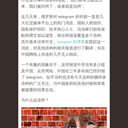
讨论这件事时很郁闷地说，“我们根本没能走出
来，我们被封闭了，或者就是自闭”。
这几天来，俄罗斯对 telegram 的封锁一直是几
大社交媒体平台上的热门消息，国际人权组织、
隐私保护组织、技术热心人士、活动家们纷纷发
帖和撰文加以谴责，舆论和报道覆盖多个语种。
其中基本没有中文。
iyouport 的博客
在跟踪这一
消息，对其他语种的相关报道进行了翻译，但在
中国网络上传送时几乎无人响应。
一个有趣的现象在于，这些报道中并没有多少提
及中国。众所周知，中国在三年多前就已经封锁
了 telegram。似乎当时也没有今天这样的横跨多
语种的广泛关注。与中国政府的其他封锁和审查
被披露的结果近似。
为什么会这样？