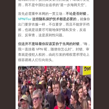
用，而不是中国社会追求的“退一步海阔天空”。
首先必需重申本网的一贯立场：
不论是否封锁，
VPN/Tor
这些隐私保护技术都是必要的，
就像你
出门要穿衣服一样，不仅要穿，而且不能穿开裆
裤，也就是说要尽可能地保护隐私安全，反追
踪、反审查，这是原则性问题。
但这并不意味着你应该妥协于当局的封锁
，“嗨，
我一直挂着 VPN 呢，随便你怎么封”。封锁、审
查就是侵犯人权的，由此引发的维权需求理论上
很容易将人们引向街头。