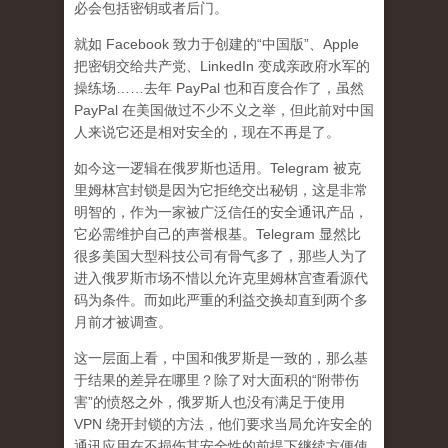
必会包括密钥或者后门。
就如 Facebook 致力于创建的“中国版”、Apple
把密钥交给共产党、LinkedIn 变成亲政府水军的
操练场……去年 PayPal 也和百度合作了，虽然
PayPal 在美国做过不少不义之举，但此前对中国
人来说它还是相对安全的，现在不再是了。
如今这一逻辑在俄罗斯也适用。Telegram 被克
里姆林宫封锁是因为它拒绝交出秘钥，这是非常
明智的，作为一家被广泛信任的安全通讯产品，
它必需维护自己的声誉根基。Telegram 显然比
很多美国大型科技公司有骨气多了，那些人为了
进入俄罗斯市场不惜以允许克里姆林宫查看源代
码为条件。而如此严重的利益交换却直到两个多
月前才被调查。
这一层面上看，中国和俄罗斯是一致的，那么基
于结果的差异在哪里？除了对大面积的“附带伤
害”的愤怒之外，俄罗斯人也没有满足于使用
VPN 绕开封锁的方法，他们要求当局允许安全的
通讯应用在不损伤其安全性的前提下继续方便使