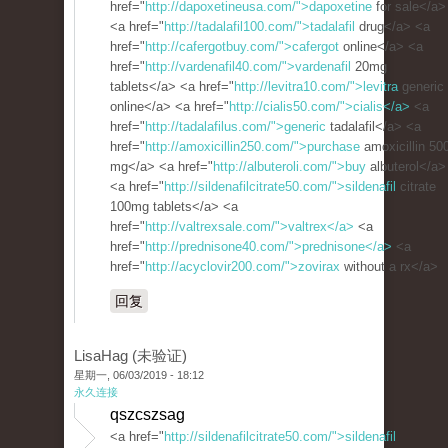
href="
http://dapoxetineusa.com/">dapoxetine
for sale</a>
<a href="
http://tadalafil100.com/">tadalafil
drug</a> <a
href="
http://cafergotbuy.com/">cafergot
online</a> <a
href="
http://vardenafil40.com/">vardenafil
20mg
tablets</a> <a href="
http://levitra10.com/">levitra
generic
online</a> <a href="
http://cialis50.com/">cialis</a>
<a
href="
http://tadalafilus.com/">generic
tadalafil</a> <a
href="
http://amoxicillin250.com/">purchase
amoxicillin 50
mg</a> <a href="
http://albuteroli.com/">buy
albuterol</a>
<a href="
http://sildenafilcitrate50.com/">sildenafil
citrate
100mg tablets</a> <a
href="
http://valtrexsale.com/">valtrex</a>
<a
href="
http://prednisone40.com/">prednisone</a>
<a
href="
http://acyclovir200.com/">zovirax
without a rx</a>
回复
LisaHag (未验证)
星期一, 06/03/2019 - 18:12
永久连接
qszcszsag
<a href="
http://sildenafilcitrate50.com/">sildenafil