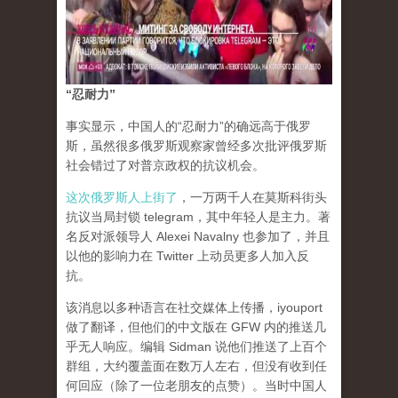
“忍耐力”
事实显示，中国人的“忍耐力”的确远高于俄罗
斯，虽然很多俄罗斯观察家曾经多次批评俄罗斯
社会错过了对普京政权的抗议机会。
这次俄罗斯人上街了
，一万两千人在莫斯科街头
抗议当局封锁 telegram，其中年轻人是主力。著
名反对派领导人 Alexei Navalny 也参加了，并且
以他的影响力在 Twitter 上动员更多人加入反
抗。
该消息以多种语言在社交媒体上传播，iyouport
做了翻译，但他们的中文版在 GFW 内的推送几
乎无人响应。编辑 Sidman 说他们推送了上百个
群组，大约覆盖面在数万人左右，但没有收到任
何回应（除了一位老朋友的点赞）。当时中国人