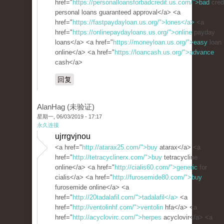
href="
https://personalloansforbadcredit.us.com/">bad
cred
personal loans guaranteed approval</a> <a
href="
https://fastpaydayloan.us.org/">lones</a>
<a
href="
https://onlinepaydayloans.us.org/">online
payday
loans</a> <a href="
https://moneyloan.us.org/">easy
loan
online</a> <a href="
https://loancash.us.org/">advance
cash</a>
回复
AlanHag (未验证)
星期一, 06/03/2019 - 17:17
永久连接
ujrrgvjnou
<a href="
http://atarax25.com/">buy
atarax</a> <a
href="
http://tetracyclinerx.com/">buy
tetracycline
online</a> <a href="
http://cialis60.com/">generic
for
cialis</a> <a href="
http://furosemide80.com/">buy
furosemide online</a> <a
href="
http://20tadalafil.com/">tadalafil</a>
<a
href="
http://ventolinhf.com/">ventolin
hfa</a> <a
href="
http://acyclovirc.com/">herpes
acyclovir</a> <a