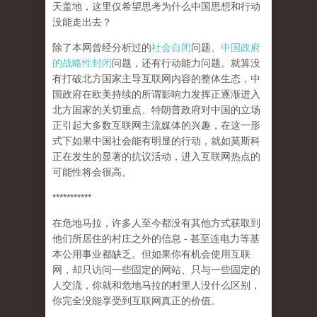
天盖地，这里仅希望思考为什么中国思想和行动
没能走出去？
除了本网曾经分析过的
社会自闭
问题、
中国政府
的战略性封闭
问题，还有行动能力问题。就算没
有打破北方国家主导互联网内容的整体生态，中
国政府在欧美持续的所谓影响力发挥正逐渐进入
北方国家的关切重点、特朗普政府对中国的立场
正引起大多数互联网主流媒体的兴趣，在这一形
式下如果中国社会能有明显的行动，就如莫斯科
正在发生的显著的抗议活动，进入互联网热点的
可能性将会很高。
***********
在危地马拉，许多人至今都没有其他方式获取到
他们所居住的村庄之外的信息 - 甚至连电力等基
本公用事业都缺乏。但如果你有机会使用互联
网，却只访问一些固定的网站、只与一些固定的
人交流，你就和危地马拉的村里人没什么区别，
你完全没能享受到互联网真正的价值。