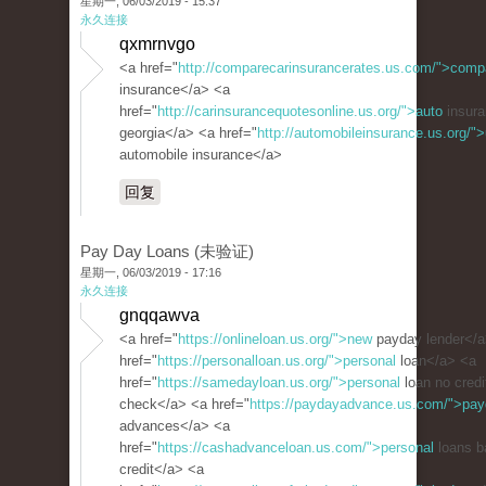
星期一, 06/03/2019 - 15:37
永久连接
qxmrnvgo
<a href="
http://comparecarinsurancerates.us.com/">comp
insurance</a> <a
href="
http://carinsurancequotesonline.us.org/">auto
insura
georgia</a> <a href="
http://automobileinsurance.us.org/">
automobile insurance</a>
回复
Pay Day Loans (未验证)
星期一, 06/03/2019 - 17:16
永久连接
gnqqawva
<a href="
https://onlineloan.us.org/">new
payday lender</a
href="
https://personalloan.us.org/">personal
loan</a> <a
href="
https://samedayloan.us.org/">personal
loan no credi
check</a> <a href="
https://paydayadvance.us.com/">pa
advances</a> <a
href="
https://cashadvanceloan.us.com/">personal
loans b
credit</a> <a