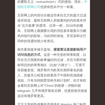
的攫取主义（extractivism）式的侵蚀。现在，
中
国的互联网公司
也拼命想从中分一杯羹。
互联网上的内容往往被这些来自北方的庞大过滤
器所筛选，最终互联网人所能看到的内容基本符
合“北方叙事”的需求。仅举一例，2016年的飓
风，互联网上最频繁出现的消息基本都显示为飓
风对纽约的影响，与此同时海地、牙买加和古巴
同样的境遇却很少有资讯。
相关案例基本铺天盖地。
搜索算法直接影响用户
访问信息的方式
。
这是一种无形的审查制度，以
符合北方国家的叙事偏好的过滤，并且与那些被
标明目的的审查相比（比如“六骑士”），它更不
容易被发觉。俄罗斯作为欧美长期而著名的敌
人，其被关心程度自然要高于中国和其他国家，
就如，只有当特朗普宣称关税计划时，你才有机
会看到互联网上对“China”的刷屏；伊朗封锁
telegram 几乎和俄罗斯前后脚，但显然相关报道
远没有俄罗斯更高。
北京大学的性侵事件是搭接在 #metoo 热门标签