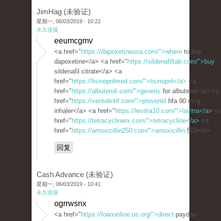
JimHag (未验证)
星期一, 06/03/2019 - 10:22
永久连接
eeumcgmv
<a href="
https://dapoxetineusa.com/">where
to buy
dapoxetine</a> <a href="
https://sildenafiltab.com/">buy
sildenafil citrate</a> <a
href="
https://lisinoprilmed.com/">lisinopril</a>
<a
href="
https://albuteroli.com/">generic
for albuterol</a> <a
href="
https://ventolinhf.com/">proventil
hfa 90 mcg
inhaler</a> <a href="
https://levitra10.com/">lavitra</a>
<
href="
https://tetracyclinerx.com/">tetracycline</a>
<a
href="
https://amoxicillin250.com/">amoxicillin
500</a>
回复
Cash Advance (未验证)
星期一, 06/03/2019 - 10:41
永久连接
ogrrwsnx
<a href="
https://loanonline.us.org/">direct
payday