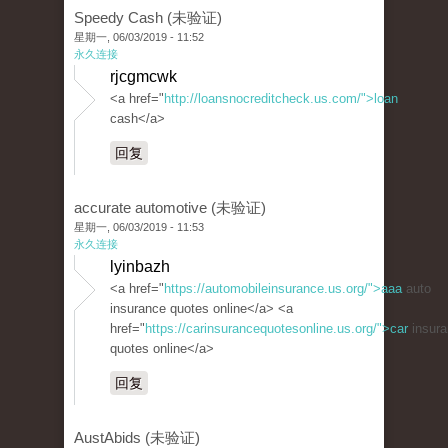
Speedy Cash (未验证)
星期一, 06/03/2019 - 11:52
永久连接
rjcgmcwk
<a href="
http://loansnocreditcheck.us.com/">loan
cash</a>
回复
accurate automotive (未验证)
星期一, 06/03/2019 - 11:53
永久连接
lyinbazh
<a href="
https://automobileinsurance.us.org/">aaa
auto
insurance quotes online</a> <a
href="
https://carinsurancequotesonline.us.org/">car
insura
quotes online</a>
回复
AustAbids (未验证)