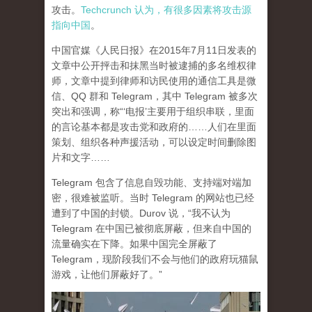
攻击。
Techcrunch 认为，有很多因素将攻击源
指向中国
。
中国官媒《人民日报》在2015年7月11日发表的
文章中公开抨击和抹黑当时被逮捕的多名维权律
师，文章中提到律师和访民使用的通信工具是微
信、QQ 群和 Telegram，其中 Telegram 被多次
突出和强调，称“‘电报’主要用于组织串联，里面
的言论基本都是攻击党和政府的……人们在里面
策划、组织各种声援活动，可以设定时间删除图
片和文字……
Telegram 包含了信息自毁功能、支持端对端加
密，很难被监听。当时 Telegram 的网站也已经
遭到了中国的封锁。Durov 说，“我不认为
Telegram 在中国已被彻底屏蔽，但来自中国的
流量确实在下降。如果中国完全屏蔽了
Telegram，现阶段我们不会与他们的政府玩猫鼠
游戏，让他们屏蔽好了。”