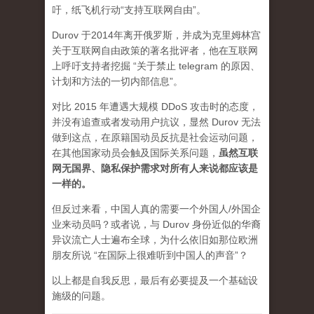
吁，纸飞机行动“支持互联网自由”。
Durov 于2014年离开俄罗斯，并成为克里姆林宫
关于互联网自由政策的著名批评者，他在互联网
上呼吁支持者挖掘 “关于禁止 telegram 的原因、
计划和方法的一切内部信息”。
对比 2015 年遭遇大规模 DDoS 攻击时的态度，
并没有追查或者发动用户抗议，显然 Durov 无法
做到这点，在原籍国动员反抗是社会运动问题，
在其他国家动员会触及国际关系问题，
虽然互联
网无国界、隐私保护需求对所有人来说都应该是
一样的。
但反过来看，中国人真的需要一个外国人/外国企
业来动员吗？或者说，与 Durov 身份近似的华裔
异议流亡人士遍布全球，为什么依旧如那位欧洲
朋友所说 “在国际上很难听到中国人的声音”？
以上都是自我反思，最后有必要提及一个基础设
施级的问题。