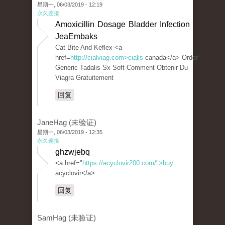
星期一, 06/03/2019 - 12:19
永久连接
Amoxicillin Dosage Bladder Infection
JeaEmbaks
Cat Bite And Keflex <a
href=
http://cialviag.com>cialis
canada</a> Order
Generic Tadalis Sx Soft Comment Obtenir Du
Viagra Gratuitement
回复
JaneHag (未验证)
星期一, 06/03/2019 - 12:35
永久连接
ghzwjebq
<a href="
https://acyclovir200.com/">buy
acyclovir</a>
回复
SamHag (未验证)