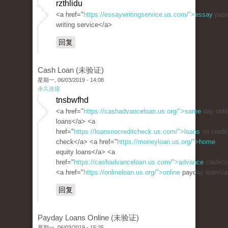
rzthlidu
<a href="
https://essaywritingservice.us.com/">essay
pape
writing service</a>
回复
Cash Loan (未验证)
星期一, 06/03/2019 - 14:08
永久连接
tnsbwfhd
<a href="
https://cashadvanceloan.us.org/">same
day onli
loans</a> <a
href="
https://loansnocreditcheck.us.com/">loans
no credit
check</a> <a href="
https://moneyloan.us.org/">home
equity loans</a> <a
href="
https://cashadvanceloan.us.com/">advance
cash</
<a href="
https://onlineloan.us.org/">online
payday loan</
回复
Payday Loans Online (未验证)
星期一, 06/03/2019 - 15:25