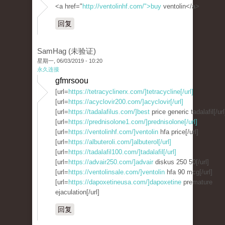
<a href="
http://ventolinhf.com/">buy
ventolin</a>
回复
SamHag (未验证)
星期一, 06/03/2019 - 10:20
永久连接
gfmrsoou
[url=
https://tetracyclinerx.com/]tetracycline[/url]
[url=
https://acyclovir200.com/]acyclovir[/url]
[url=
https://tadalafilus.com/]best
price generic tadalafil[/url
[url=
https://prednisolone1.com/]prednisolone[/url]
[url=
https://ventolinhf.com/]ventolin
hfa price[/url]
[url=
https://albuteroli.com/]albuterol[/url]
[url=
https://tadalafil100.com/]tadalafil[/url]
[url=
https://advair250.com/]advair
diskus 250 50[/url]
[url=
https://ventolinsale.com/]ventolin
hfa 90 mcg[/url]
[url=
https://dapoxetineusa.com/]dapoxetine
premature
ejaculation[/url]
回复