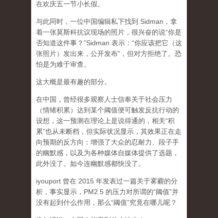
在欢庆五一节小长假。
与此同时，一位中国编辑私下找到 Sidman，拿
着一张莫斯科抗议现场的照片，很兴奋的说“你是
否知道这件事？”Sidman 表示：“你应该把它（这
张照片）发出来，公开发布”，但对方拒绝了。恐
怕是为难于审查。
这大概是最有趣的部分。
在中国，曾经很多观察人士信奉关于社会压力
（情绪积累）达到某个阈值便可触发反抗行动的
设想，这一预测在理论上是说得通的，相关“积
累”也从未断档，但实际状况显示，其效果正在走
向预期的反方向：增强了大众的忍耐力、段子手
的幽默感，以及为各种媒体自媒体提供了选题，
此外没了。如今连幽默感都快没了。
iyouport 曾在 2015 年发表过一篇关于雾霾的分
析，事实显示，PM2.5 的压力对所谓的“阈值”并
没有起到什么作用，那么“阈值”究竟在哪儿呢？