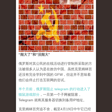
“闹大了”和“没闹大”
俄罗斯对其公民的在线活动进行管制所采取的方
法被很多人认为是在效仿中国。虽然克里姆林宫
还没有完全学到中国的 GFW，但这并不意味着
他们会停止打击互联网的尝试。
半个月前，俄罗斯阻止 telegram 的行动进入了
猫鼠游戏部分
，一旦第一个子网被阻塞，
Telegram 就将其服务器切换到备用IP地址。
克里姆林宫穷追不舍，截至4月19日中午它已经