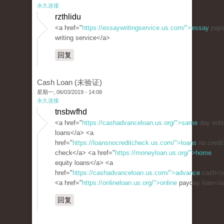
永久连接
rzthlidu
<a href="
https://essaywritingservice.us.com/">essay
pape
writing service</a>
回复
Cash Loan (未验证)
星期一, 06/03/2019 - 14:08
永久连接
tnsbwfhd
<a href="
https://cashadvanceloan.us.org/">same
day onli
loans</a> <a
href="
https://loansnocreditcheck.us.com/">loans
no credit
check</a> <a href="
https://moneyloan.us.org/">home
equity loans</a> <a
href="
https://cashadvanceloan.us.com/">advance
cash</
<a href="
https://onlineloan.us.org/">online
payday loan</
回复