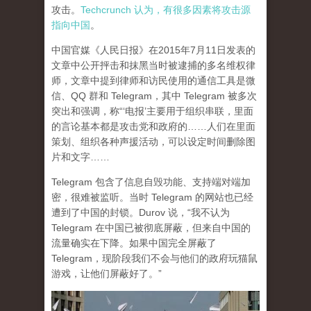
攻击。
Techcrunch 认为，有很多因素将攻击源
指向中国
。
中国官媒《人民日报》在2015年7月11日发表的
文章中公开抨击和抹黑当时被逮捕的多名维权律
师，文章中提到律师和访民使用的通信工具是微
信、QQ 群和 Telegram，其中 Telegram 被多次
突出和强调，称“‘电报’主要用于组织串联，里面
的言论基本都是攻击党和政府的……人们在里面
策划、组织各种声援活动，可以设定时间删除图
片和文字……
Telegram 包含了信息自毁功能、支持端对端加
密，很难被监听。当时 Telegram 的网站也已经
遭到了中国的封锁。Durov 说，“我不认为
Telegram 在中国已被彻底屏蔽，但来自中国的
流量确实在下降。如果中国完全屏蔽了
Telegram，现阶段我们不会与他们的政府玩猫鼠
游戏，让他们屏蔽好了。”