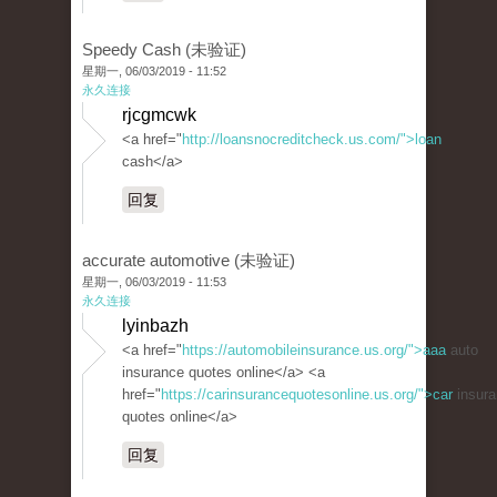
Speedy Cash (未验证)
星期一, 06/03/2019 - 11:52
永久连接
rjcgmcwk
<a href="
http://loansnocreditcheck.us.com/">loan
cash</a>
回复
accurate automotive (未验证)
星期一, 06/03/2019 - 11:53
永久连接
lyinbazh
<a href="
https://automobileinsurance.us.org/">aaa
auto
insurance quotes online</a> <a
href="
https://carinsurancequotesonline.us.org/">car
insura
quotes online</a>
回复