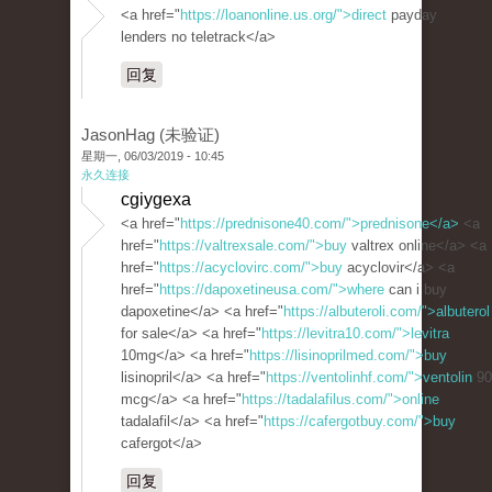
<a href="
https://loanonline.us.org/">direct
payday
lenders no teletrack</a>
回复
JasonHag (未验证)
星期一, 06/03/2019 - 10:45
永久连接
cgiygexa
<a href="
https://prednisone40.com/">prednisone</a>
<a
href="
https://valtrexsale.com/">buy
valtrex online</a> <a
href="
https://acyclovirc.com/">buy
acyclovir</a> <a
href="
https://dapoxetineusa.com/">where
can i buy
dapoxetine</a> <a href="
https://albuteroli.com/">albuterol
for sale</a> <a href="
https://levitra10.com/">levitra
10mg</a> <a href="
https://lisinoprilmed.com/">buy
lisinopril</a> <a href="
https://ventolinhf.com/">ventolin
90
mcg</a> <a href="
https://tadalafilus.com/">online
tadalafil</a> <a href="
https://cafergotbuy.com/">buy
cafergot</a>
回复