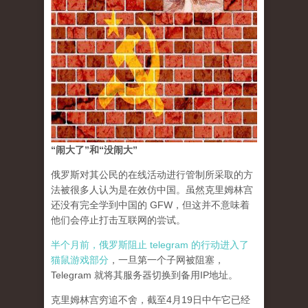
“闹大了”和“没闹大”
俄罗斯对其公民的在线活动进行管制所采取的方
法被很多人认为是在效仿中国。虽然克里姆林宫
还没有完全学到中国的 GFW，但这并不意味着
他们会停止打击互联网的尝试。
半个月前，俄罗斯阻止 telegram 的行动进入了
猫鼠游戏部分
，一旦第一个子网被阻塞，
Telegram 就将其服务器切换到备用IP地址。
克里姆林宫穷追不舍，截至4月19日中午它已经