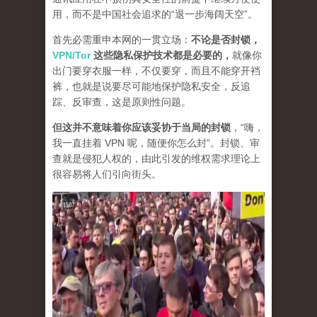
用，而不是中国社会追求的“退一步海阔天空”。
首先必需重申本网的一贯立场：
不论是否封锁，
VPN/Tor
这些隐私保护技术都是必要的，
就像你
出门要穿衣服一样，不仅要穿，而且不能穿开裆
裤，也就是说要尽可能地保护隐私安全，反追
踪、反审查，这是原则性问题。
但这并不意味着你应该妥协于当局的封锁
，“嗨，
我一直挂着 VPN 呢，随便你怎么封”。封锁、审
查就是侵犯人权的，由此引发的维权需求理论上
很容易将人们引向街头。