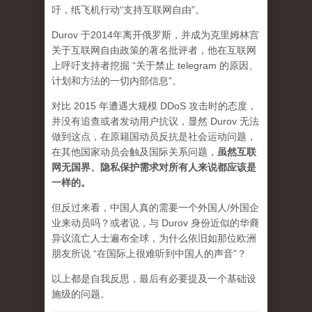
吁，纸飞机行动“支持互联网自由”。
Durov 于2014年离开俄罗斯，并成为克里姆林宫
关于互联网自由政策的著名批评者，他在互联网
上呼吁支持者挖掘 “关于禁止 telegram 的原因、
计划和方法的一切内部信息”。
对比 2015 年遭遇大规模 DDoS 攻击时的态度，
并没有追查或者发动用户抗议，显然 Durov 无法
做到这点，在原籍国动员反抗是社会运动问题，
在其他国家动员会触及国际关系问题，
虽然互联
网无国界、隐私保护需求对所有人来说都应该是
一样的。
但反过来看，中国人真的需要一个外国人/外国企
业来动员吗？或者说，与 Durov 身份近似的华裔
异议流亡人士遍布全球，为什么依旧如那位欧洲
朋友所说 “在国际上很难听到中国人的声音”？
以上都是自我反思，最后有必要提及一个基础设
施级的问题。