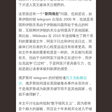
下才进入英文媒体关注视野的。
这里面还有一个
“新闻倦怠”
问题。也就是说，如
果伊朗封锁 telegram 出现在 2006 年，也就是美
国和伊朗关系由于伊朗核问题而处于焦点的时
期，互联网对伊朗的关注会明显高于其他国家。
再比如，Wikileaks 在 2010 年连续曝光了两个系
列的重量级文件，阿富汗日志和伊拉克日志，而
媒体们对后者的关心程度
远远
没有前者更高。两
份文件本身的重要程度是一样的、并且都与美国
有关。但由于当时阿富汗战争正在进行中，而伊
拉克战争“已过时”，于是阿富汗更具吸引力，也
就是能让读者体验到刷屏的感受……
俄罗斯对 telegram 的封锁恰逢
民主党酝酿起
诉
、俄罗斯前间谍在英国被毒杀事件余音尚存，
于是俄罗斯成为刷屏关键字而不是其他国家，也
就不难理解了。
本文不讨论如何抵制“数字殖民主义”，因为那将
是个颇大的篇幅，而且近十年来相关论述几乎铺