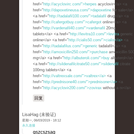
href="
http://acyclovirc.com/">herpes
acyclovir</a> <a
href="
http://dapoxetineusa.com/">dapoxetine
for sale</a>
<a href="
http://tadalafil100.com/">tadalafil
drug</a> <a
href="
http://cafergotbuy.com/">cafergot
online</a> <a
href="
http://vardenafil40.com/">vardenafil
20mg
tablets</a> <a href="
http://levitra10.com/">levitra
generic
online</a> <a href="
http://cialis50.com/">cialis</a>
<a
href="
http://tadalafilus.com/">generic
tadalafil</a> <a
href="
http://amoxicillin250.com/">purchase
amoxicillin 50
mg</a> <a href="
http://albuteroli.com/">buy
albuterol</a>
<a href="
http://sildenafilcitrate50.com/">sildenafil
citrate
100mg tablets</a> <a
href="
http://valtrexsale.com/">valtrex</a>
<a
href="
http://prednisone40.com/">prednisone</a>
<a
href="
http://acyclovir200.com/">zovirax
without a rx</a>
回复
LisaHag (未验证)
星期一, 06/03/2019 - 18:12
永久连接
qszcszsag