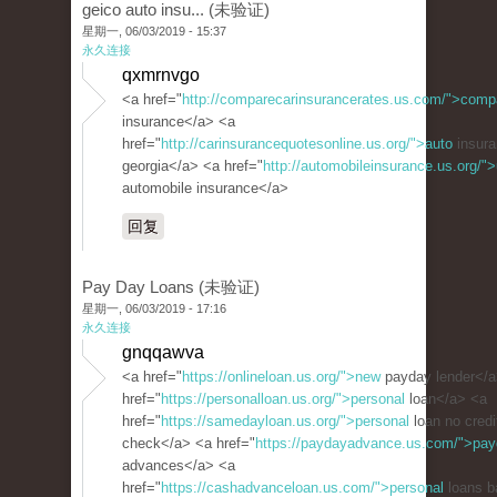
geico auto insu... (未验证)
星期一, 06/03/2019 - 15:37
永久连接
qxmrnvgo
<a href="
http://comparecarinsurancerates.us.com/">comp
insurance</a> <a
href="
http://carinsurancequotesonline.us.org/">auto
insura
georgia</a> <a href="
http://automobileinsurance.us.org/">
automobile insurance</a>
回复
Pay Day Loans (未验证)
星期一, 06/03/2019 - 17:16
永久连接
gnqqawva
<a href="
https://onlineloan.us.org/">new
payday lender</a
href="
https://personalloan.us.org/">personal
loan</a> <a
href="
https://samedayloan.us.org/">personal
loan no credi
check</a> <a href="
https://paydayadvance.us.com/">pa
advances</a> <a
href="
https://cashadvanceloan.us.com/">personal
loans b