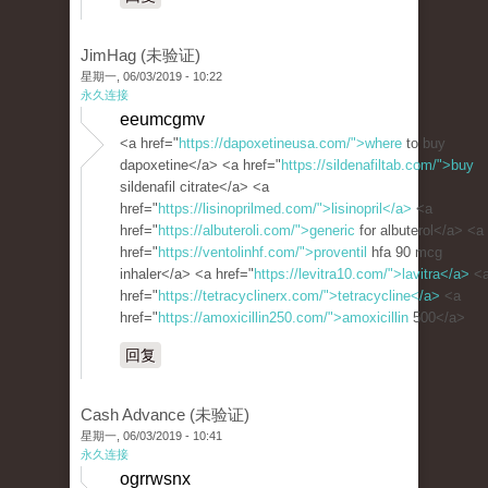
JimHag (未验证)
星期一, 06/03/2019 - 10:22
永久连接
eeumcgmv
<a href="
https://dapoxetineusa.com/">where
to buy
dapoxetine</a> <a href="
https://sildenafiltab.com/">buy
sildenafil citrate</a> <a
href="
https://lisinoprilmed.com/">lisinopril</a>
<a
href="
https://albuteroli.com/">generic
for albuterol</a> <a
href="
https://ventolinhf.com/">proventil
hfa 90 mcg
inhaler</a> <a href="
https://levitra10.com/">lavitra</a>
<
href="
https://tetracyclinerx.com/">tetracycline</a>
<a
href="
https://amoxicillin250.com/">amoxicillin
500</a>
回复
Cash Advance (未验证)
星期一, 06/03/2019 - 10:41
永久连接
ogrrwsnx