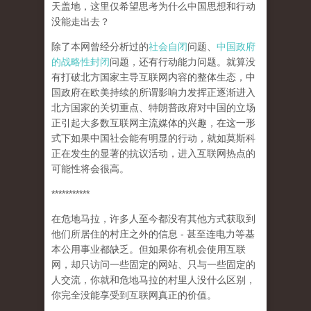
天盖地，这里仅希望思考为什么中国思想和行动
没能走出去？
除了本网曾经分析过的
社会自闭
问题、
中国政府
的战略性封闭
问题，还有行动能力问题。就算没
有打破北方国家主导互联网内容的整体生态，中
国政府在欧美持续的所谓影响力发挥正逐渐进入
北方国家的关切重点、特朗普政府对中国的立场
正引起大多数互联网主流媒体的兴趣，在这一形
式下如果中国社会能有明显的行动，就如莫斯科
正在发生的显著的抗议活动，进入互联网热点的
可能性将会很高。
***********
在危地马拉，许多人至今都没有其他方式获取到
他们所居住的村庄之外的信息 - 甚至连电力等基
本公用事业都缺乏。但如果你有机会使用互联
网，却只访问一些固定的网站、只与一些固定的
人交流，你就和危地马拉的村里人没什么区别，
你完全没能享受到互联网真正的价值。