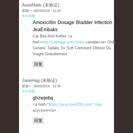
AustAbids (未验证)
星期一, 06/03/2019 - 12:19
永久连接
Amoxicillin Dosage Bladder Infection
JeaEmbaks
Cat Bite And Keflex <a
href=
http://cialviag.com>cialis
canada</a> Order
Generic Tadalis Sx Soft Comment Obtenir Du
Viagra Gratuitement
回复
JaneHag (未验证)
星期一, 06/03/2019 - 12:35
永久连接
ghzwjebq
<a href="
https://acyclovir200.com/">buy
acyclovir</a>
回复