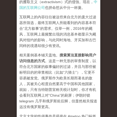
的攫取主义（extractivism）式的侵蚀。现在，
中
国的互联网公司
也拼命想从中分一杯羹。
互联网上的内容往往被这些来自北方的庞大过滤
器所筛选，最终互联网人所能看到的内容基本符
合“北方叙事”的需求。仅举一例，2016年的飓
风，互联网上最频繁出现的消息基本都显示为飓
风对纽约的影响，与此同时海地、牙买加和古巴
同样的境遇却很少有资讯。
相关案例基本铺天盖地。
搜索算法直接影响用户
访问信息的方式
。
这是一种无形的审查制度，以
符合北方国家的叙事偏好的过滤，并且与那些被
标明目的的审查相比（比如“六骑士”），它更不
容易被发觉。俄罗斯作为欧美长期而著名的敌
人，其被关心程度自然要高于中国和其他国家，
就如，只有当特朗普宣称关税计划时，你才有机
会看到互联网上对“China”的刷屏；伊朗封锁
telegram 几乎和俄罗斯前后脚，但显然相关报道
远没有俄罗斯更高。
北京大学的性侵事件是搭接在 #metoo 热门标签