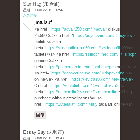
SamHag (未验证)
星期一, 06/03/2019 - 12:47
永久连接
jmtulsuf
<a href="
https://advair250.com/">advair
diskus
250/50</a> <a href="
https://acyclovirc.com/">acyclovir
tablets</a> <a
href="
https://sildenafilcitrate50.com/">sildenafil
100mg
tablets</a> <a href="
https://lisinoprilmed.com/">lisinopril
generic</a> <a
href="
https://phenergandm.com/">phenergan
prices</a>
<a href="
https://dapoxetineusa.com/">dapoxetine
buy
online</a> <a href="
https://levitra10.com/">levitra</a>
<a href="
https://ventolinhf.com/">ventolin</a>
<a
href="
https://amoxicillin250.com/">amoxicillin
500 mg
purchase without prescription</a> <a
href="
https://20tadalafil.com/">buy
tadalafil online</a>
回复
Essay Buy (未验证)
星期一, 06/03/2019 - 13:43