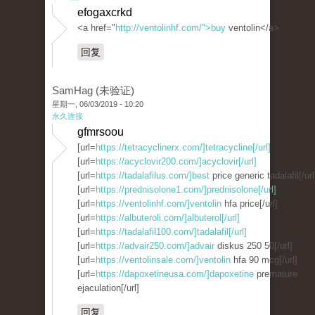
efogaxcrkd
<a href="
http://ventolinhf.com/">buy
ventolin</a>
回复
SamHag (未验证)
星期一, 06/03/2019 - 10:20
永久连接
gfmrsoou
[url=
https://tetracyclinerx.com/]tetracycline[/url]
[url=
https://acyclovir200.com/]acyclovir[/url]
[url=
https://tadalafilus.com/]best
price generic tadalafil[/url
[url=
https://prednisolone1.com/]prednisolone[/url]
[url=
https://ventolinhf.com/]ventolin
hfa price[/url]
[url=
https://albuteroli.com/]albuterol[/url]
[url=
https://tadalafil100.com/]tadalafil[/url]
[url=
https://advair250.com/]advair
diskus 250 50[/url]
[url=
https://ventolinsale.com/]ventolin
hfa 90 mcg[/url]
[url=
https://dapoxetineusa.com/]dapoxetine
premature
ejaculation[/url]
回复