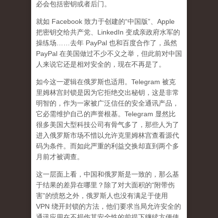
必会包括密钥或者后门。
就如 Facebook 致力于创建的“中国版”、Apple
把密钥交给共产党、LinkedIn 变成亲政府水军的
操练场……去年 PayPal 也和百度合作了，虽然
PayPal 在美国做过不少不义之举，但此前对中国
人来说它还是相对安全的，现在不再是了。
如今这一逻辑在俄罗斯也适用。Telegram 被克
里姆林宫封锁是因为它拒绝交出秘钥，这是非常
明智的，作为一家被广泛信任的安全通讯产品，
它必需维护自己的声誉根基。Telegram 显然比
很多美国大型科技公司有骨气多了，那些人为了
进入俄罗斯市场不惜以允许克里姆林宫查看源代
码为条件。而如此严重的利益交换却直到两个多
月前才被调查。
这一层面上看，中国和俄罗斯是一致的，那么基
于结果的差异在哪里？除了对大面积的“附带伤
害”的愤怒之外，俄罗斯人也没有满足于使用
VPN 绕开封锁的方法，他们要求当局允许安全的
通讯应用在不损伤其安全性的前提下继续方便使