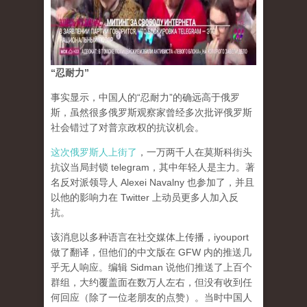
“忍耐力”
事实显示，中国人的“忍耐力”的确远高于俄罗
斯，虽然很多俄罗斯观察家曾经多次批评俄罗斯
社会错过了对普京政权的抗议机会。
这次俄罗斯人上街了
，一万两千人在莫斯科街头
抗议当局封锁 telegram，其中年轻人是主力。著
名反对派领导人 Alexei Navalny 也参加了，并且
以他的影响力在 Twitter 上动员更多人加入反
抗。
该消息以多种语言在社交媒体上传播，iyouport
做了翻译，但他们的中文版在 GFW 内的推送几
乎无人响应。编辑 Sidman 说他们推送了上百个
群组，大约覆盖面在数万人左右，但没有收到任
何回应（除了一位老朋友的点赞）。当时中国人