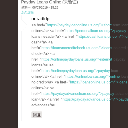
Payday Loans Online (未验证)
星期一, 06/03/2019 - 15:25
永久连接
oqradfdp
<a href="
https://paydayloanonline.us.org/">short
term loa
online</a> <a href="
https://personalloan.us.org/">payday
loans nevada</a> <a href="
https://cashloans.us.com/">lo
cash</a> <a
href="
https://loansnocreditcheck.us.com/">loans
no credit
check</a> <a
href="
https://onlinepaydayloans.us.org/">internet
payday
loans</a> <a
href="
https://onlinepaydayloan.us.org/">payday
loan
online</a> <a href="
https://onlineloan.us.org/">online
loan
no credit</a> <a href="
https://loansonline.us.com/">loans
online</a> <a
href="
https://paydayadvanceloan.us.org/">payday
advanc
loan</a> <a href="
https://paydayadvance.us.com/">payd
advances</a>
回复