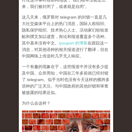
讨论这件事时很郁闷地说，“我们根本没能走出
来，我们被封闭了，或者就是自闭”。
这几天来，俄罗斯对 telegram 的封锁一直是几
大社交媒体平台上的热门消息，国际人权组织、
隐私保护组织、技术热心人士、活动家们纷纷发
帖和撰文加以谴责，舆论和报道覆盖多个语种。
其中基本没有中文。
iyouport 的博客
在跟踪这一
消息，对其他语种的相关报道进行了翻译，但在
中国网络上传送时几乎无人响应。
一个有趣的现象在于，这些报道中并没有多少提
及中国。众所周知，中国在三年多前就已经封锁
了 telegram。似乎当时也没有今天这样的横跨多
语种的广泛关注。与中国政府的其他封锁和审查
被披露的结果近似。
为什么会这样？