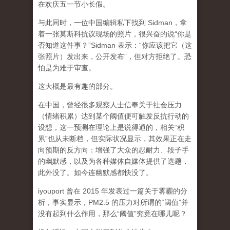
在欢庆五一节小长假。
与此同时，一位中国编辑私下找到 Sidman，拿
着一张莫斯科抗议现场的照片，很兴奋的说“你是
否知道这件事？”Sidman 表示：“你应该把它（这
张照片）发出来，公开发布”，但对方拒绝了。恐
怕是为难于审查。
这大概是最有趣的部分。
在中国，曾经很多观察人士信奉关于社会压力
（情绪积累）达到某个阈值便可触发反抗行动的
设想，这一预测在理论上是说得通的，相关“积
累”也从未断档，但实际状况显示，其效果正在走
向预期的反方向：增强了大众的忍耐力、段子手
的幽默感，以及为各种媒体自媒体提供了选题，
此外没了。如今连幽默感都快没了。
iyouport 曾在 2015 年发表过一篇关于雾霾的分
析，事实显示，PM2.5 的压力对所谓的“阈值”并
没有起到什么作用，那么“阈值”究竟在哪儿呢？