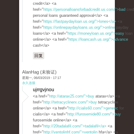
credit</a> <a
href="
https://personalloansforbadcredit.us.com/">bad
cred
personal loans guaranteed approval</a> <a
href="
https://fastpaydayloan.us.org/">lones</a>
<a
href="
https://onlinepaydayloans.us.org/">online
payday
loans</a> <a href="
https://moneyloan.us.org/">easy
loan
online</a> <a href="
https://loancash.us.org/">advance
cash</a>
回复
AlanHag (未验证)
星期一, 06/03/2019 - 17:17
永久连接
ujrrgvjnou
<a href="
http://atarax25.com/">buy
atarax</a> <a
href="
http://tetracyclinerx.com/">buy
tetracycline
online</a> <a href="
http://cialis60.com/">generic
for
cialis</a> <a href="
http://furosemide80.com/">buy
furosemide online</a> <a
href="
http://20tadalafil.com/">tadalafil</a>
<a
href="
http://ventolinhf.com/">ventolin
hfa</a> <a