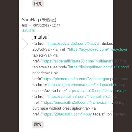
回复
SamHag (未验证)
星期一, 06/03/2019 - 12:47
永久连接
jmtulsuf
<a href="
https://advair250.com/">advair
diskus
250/50</a> <a href="
https://acyclovirc.com/">acyclovir
tablets</a> <a
href="
https://sildenafilcitrate50.com/">sildenafil
100mg
tablets</a> <a href="
https://lisinoprilmed.com/">lisinopril
generic</a> <a
href="
https://phenergandm.com/">phenergan
prices</a>
<a href="
https://dapoxetineusa.com/">dapoxetine
buy
online</a> <a href="
https://levitra10.com/">levitra</a>
<a href="
https://ventolinhf.com/">ventolin</a>
<a
href="
https://amoxicillin250.com/">amoxicillin
500 mg
purchase without prescription</a> <a
href="
https://20tadalafil.com/">buy
tadalafil online</a>
回复