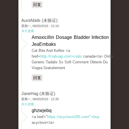
回复
AustAbids (未验证)
星期一, 06/03/2019 - 12:19
永久连接
Amoxicillin Dosage Bladder Infection
JeaEmbaks
Cat Bite And Keflex <a
href=
http://cialviag.com>cialis
canada</a> Order
Generic Tadalis Sx Soft Comment Obtenir Du
Viagra Gratuitement
回复
JaneHag (未验证)
星期一, 06/03/2019 - 12:35
永久连接
ghzwjebq
<a href="
https://acyclovir200.com/">buy
acyclovir</a>