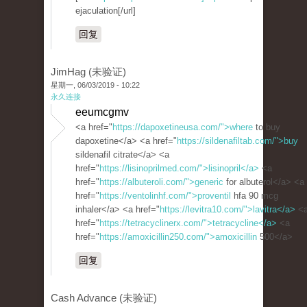
ejaculation[/url]
回复
JimHag (未验证)
星期一, 06/03/2019 - 10:22
永久连接
eeumcgmv
<a href="
https://dapoxetineusa.com/">where
to buy
dapoxetine</a> <a href="
https://sildenafiltab.com/">buy
sildenafil citrate</a> <a
href="
https://lisinoprilmed.com/">lisinopril</a>
<a
href="
https://albuteroli.com/">generic
for albuterol</a> <a
href="
https://ventolinhf.com/">proventil
hfa 90 mcg
inhaler</a> <a href="
https://levitra10.com/">lavitra</a>
<
href="
https://tetracyclinerx.com/">tetracycline</a>
<a
href="
https://amoxicillin250.com/">amoxicillin
500</a>
回复
Cash Advance (未验证)