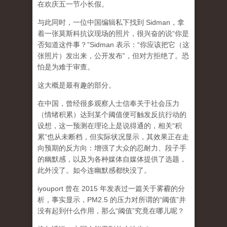
在欢庆五一节小长假。
与此同时，一位中国编辑私下找到 Sidman，拿
着一张莫斯科抗议现场的照片，很兴奋的说“你是
否知道这件事？”Sidman 表示：“你应该把它（这
张照片）发出来，公开发布”，但对方拒绝了。恐
怕是为难于审查。
这大概是最有趣的部分。
在中国，曾经很多观察人士信奉关于社会压力
（情绪积累）达到某个阈值便可触发反抗行动的
设想，这一预测在理论上是说得通的，相关“积
累”也从未断档，但实际状况显示，其效果正在走
向预期的反方向：增强了大众的忍耐力、段子手
的幽默感，以及为各种媒体自媒体提供了选题，
此外没了。如今连幽默感都快没了。
iyouport 曾在 2015 年发表过一篇关于雾霾的分
析，事实显示，PM2.5 的压力对所谓的“阈值”并
没有起到什么作用，那么“阈值”究竟在哪儿呢？