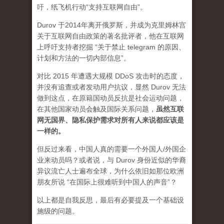
吁，纸飞机行动“支持互联网自由”。
Durov 于2014年离开俄罗斯，并成为克里姆林宫
关于互联网自由政策的著名批评者，他在互联网
上呼吁支持者挖掘 “关于禁止 telegram 的原因、
计划和方法的一切内部信息”。
对比 2015 年遭遇大规模 DDoS 攻击时的态度，
并没有追查或者发动用户抗议，显然 Durov 无法
做到这点，在原籍国动员反抗是社会运动问题，
在其他国家动员会触及国际关系问题，
虽然互联
网无国界、隐私保护需求对所有人来说都应该是
一样的。
但反过来看，中国人真的需要一个外国人/外国企
业来动员吗？或者说，与 Durov 身份近似的华裔
异议流亡人士遍布全球，为什么依旧如那位欧洲
朋友所说 “在国际上很难听到中国人的声音”？
以上都是自我反思，最后有必要提及一个基础设
施级的问题。