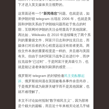
下才进入英文媒体关注视野的。
这里面还有一个
“新闻倦怠”
问题。也就是说，如
果伊朗封锁 telegram 出现在 2006 年，也就是美
国和伊朗关系由于伊朗核问题而处于焦点的时
期，互联网对伊朗的关注会明显高于其他国家。
再比如，Wikileaks 在 2010 年连续曝光了两个系
列的重量级文件，阿富汗日志和伊拉克日志，而
媒体们对后者的关心程度
远远
没有前者更高。两
份文件本身的重要程度是一样的、并且都与美国
有关。但由于当时阿富汗战争正在进行中，而伊
拉克战争“已过时”，于是阿富汗更具吸引力，也
就是能让读者体验到刷屏的感受……
俄罗斯对 telegram 的封锁恰逢
民主党酝酿起
诉
、俄罗斯前间谍在英国被毒杀事件余音尚存，
于是俄罗斯成为刷屏关键字而不是其他国家，也
就不难理解了。
本文不讨论如何抵制“数字殖民主义”，因为那将
是个颇大的篇幅，而且近十年来相关论述几乎铺