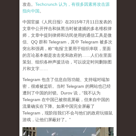
攻击。
Techcrunch 认为，有很多因素将攻击源
指向中国
。
中国官媒《人民日报》在2015年7月11日发表的
文章中公开抨击和抹黑当时被逮捕的多名维权律
师，文章中提到律师和访民使用的通信工具是微
信、QQ 群和 Telegram，其中 Telegram 被多次
突出和强调，称“‘电报’主要用于组织串联，里面
的言论基本都是攻击党和政府的……人们在里面
策划、组织各种声援活动，可以设定时间删除图
片和文字……
Telegram 包含了信息自毁功能、支持端对端加
密，很难被监听。当时 Telegram 的网站也已经
遭到了中国的封锁。Durov 说，“我不认为
Telegram 在中国已被彻底屏蔽，但来自中国的
流量确实在下降。如果中国完全屏蔽了
Telegram，现阶段我们不会与他们的政府玩猫鼠
游戏，让他们屏蔽好了。”