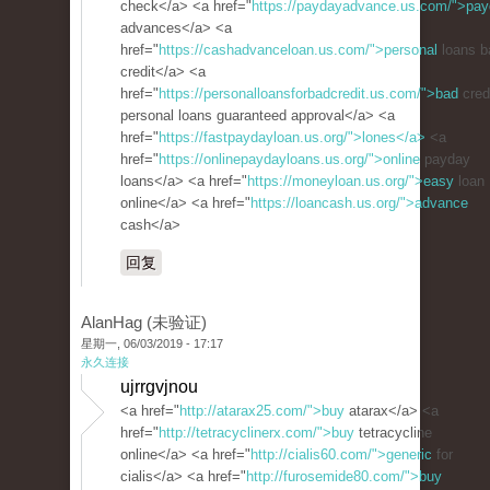
check</a> <a href="
https://paydayadvance.us.com/">pa
advances</a> <a
href="
https://cashadvanceloan.us.com/">personal
loans b
credit</a> <a
href="
https://personalloansforbadcredit.us.com/">bad
cred
personal loans guaranteed approval</a> <a
href="
https://fastpaydayloan.us.org/">lones</a>
<a
href="
https://onlinepaydayloans.us.org/">online
payday
loans</a> <a href="
https://moneyloan.us.org/">easy
loan
online</a> <a href="
https://loancash.us.org/">advance
cash</a>
回复
AlanHag (未验证)
星期一, 06/03/2019 - 17:17
永久连接
ujrrgvjnou
<a href="
http://atarax25.com/">buy
atarax</a> <a
href="
http://tetracyclinerx.com/">buy
tetracycline
online</a> <a href="
http://cialis60.com/">generic
for
cialis</a> <a href="
http://furosemide80.com/">buy