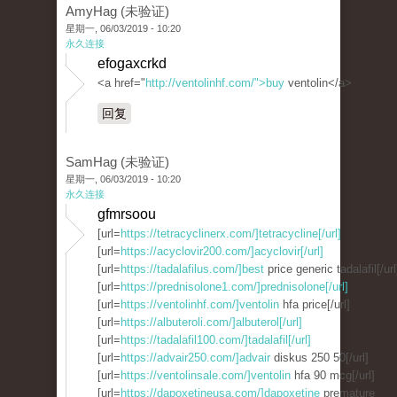
AmyHag (未验证)
星期一, 06/03/2019 - 10:20
永久连接
efogaxcrkd
<a href="
http://ventolinhf.com/">buy
ventolin</a>
回复
SamHag (未验证)
星期一, 06/03/2019 - 10:20
永久连接
gfmrsoou
[url=
https://tetracyclinerx.com/]tetracycline[/url]
[url=
https://acyclovir200.com/]acyclovir[/url]
[url=
https://tadalafilus.com/]best
price generic tadalafil[/url
[url=
https://prednisolone1.com/]prednisolone[/url]
[url=
https://ventolinhf.com/]ventolin
hfa price[/url]
[url=
https://albuteroli.com/]albuterol[/url]
[url=
https://tadalafil100.com/]tadalafil[/url]
[url=
https://advair250.com/]advair
diskus 250 50[/url]
[url=
https://ventolinsale.com/]ventolin
hfa 90 mcg[/url]
[url=
https://dapoxetineusa.com/]dapoxetine
premature