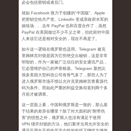
必会包括密钥或者后门。
就如 Facebook 致力于创建的“中国版”、Apple
把密钥交给共产党、LinkedIn 变成亲政府水军的
操练场……去年 PayPal 也和百度合作了，虽然
PayPal 在美国做过不少不义之举，但此前对中国
人来说它还是相对安全的，现在不再是了。
如今这一逻辑在俄罗斯也适用。Telegram 被克
里姆林宫封锁是因为它拒绝交出秘钥，这是非常
明智的，作为一家被广泛信任的安全通讯产品，
它必需维护自己的声誉根基。Telegram 显然比
很多美国大型科技公司有骨气多了，那些人为了
进入俄罗斯市场不惜以允许克里姆林宫查看源代
码为条件。而如此严重的利益交换却直到两个多
月前才被调查。
这一层面上看，中国和俄罗斯是一致的，那么基
于结果的差异在哪里？除了对大面积的“附带伤
害”的愤怒之外，俄罗斯人也没有满足于使用
VPN 绕开封锁的方法，他们要求当局允许安全的
通讯应用在不损伤其安全性的前提下继续方便使