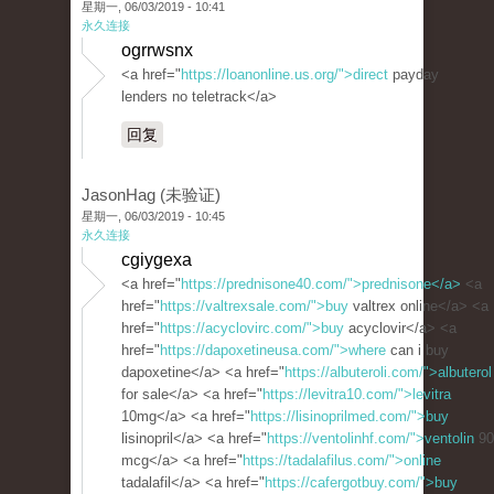
星期一, 06/03/2019 - 10:41
永久连接
ogrrwsnx
<a href="
https://loanonline.us.org/">direct
payday
lenders no teletrack</a>
回复
JasonHag (未验证)
星期一, 06/03/2019 - 10:45
永久连接
cgiygexa
<a href="
https://prednisone40.com/">prednisone</a>
<a
href="
https://valtrexsale.com/">buy
valtrex online</a> <a
href="
https://acyclovirc.com/">buy
acyclovir</a> <a
href="
https://dapoxetineusa.com/">where
can i buy
dapoxetine</a> <a href="
https://albuteroli.com/">albuterol
for sale</a> <a href="
https://levitra10.com/">levitra
10mg</a> <a href="
https://lisinoprilmed.com/">buy
lisinopril</a> <a href="
https://ventolinhf.com/">ventolin
90
mcg</a> <a href="
https://tadalafilus.com/">online
tadalafil</a> <a href="
https://cafergotbuy.com/">buy