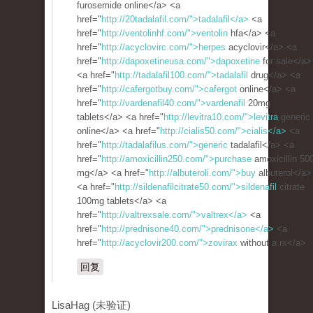
furosemide online</a> <a
href="
http://20tadalafil.com/">tadalafil</a>
<a
href="
http://ventolinhf.com/">ventolin
hfa</a> <a
href="
http://acyclovirc.com/">herpes
acyclovir</a> <a
href="
http://dapoxetineusa.com/">dapoxetine
for sale</a>
<a href="
http://tadalafil100.com/">tadalafil
drug</a> <a
href="
http://cafergotbuy.com/">cafergot
online</a> <a
href="
http://vardenafil40.com/">vardenafil
20mg
tablets</a> <a href="
http://levitra10.com/">levitra
generic
online</a> <a href="
http://cialis50.com/">cialis</a>
<a
href="
http://tadalafilus.com/">generic
tadalafil</a> <a
href="
http://amoxicillin250.com/">purchase
amoxicillin 50
mg</a> <a href="
http://albuteroli.com/">buy
albuterol</a>
<a href="
http://sildenafilcitrate50.com/">sildenafil
citrate
100mg tablets</a> <a
href="
http://valtrexsale.com/">valtrex</a>
<a
href="
http://prednisone40.com/">prednisone</a>
<a
href="
http://acyclovir200.com/">zovirax
without a rx</a>
回复
LisaHag (未验证)