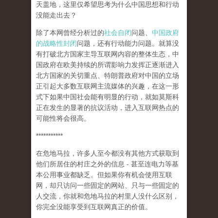
天盖地，这里仅希望思考为什么中国思想和行动
没能走出去？
除了本网曾经分析过的
社会自闭
问题、
中国政府
的战略性封闭
问题，还有行动能力问题。就算没
有打破北方国家主导互联网内容的整体生态，中
国政府在欧美持续的所谓影响力发挥正逐渐进入
北方国家的关切重点、特朗普政府对中国的立场
正引起大多数互联网主流媒体的兴趣，在这一形
式下如果中国社会能有明显的行动，就如莫斯科
正在发生的显著的抗议活动，进入互联网热点的
可能性将会很高。
***********
在危地马拉，许多人至今都没有其他方式获取到
他们所居住的村庄之外的信息 - 甚至连电力等基
本公用事业都缺乏。但如果你有机会使用互联
网，却只访问一些固定的网站、只与一些固定的
人交流，你就和危地马拉的村里人没什么区别，
你完全没能享受到互联网真正的价值。