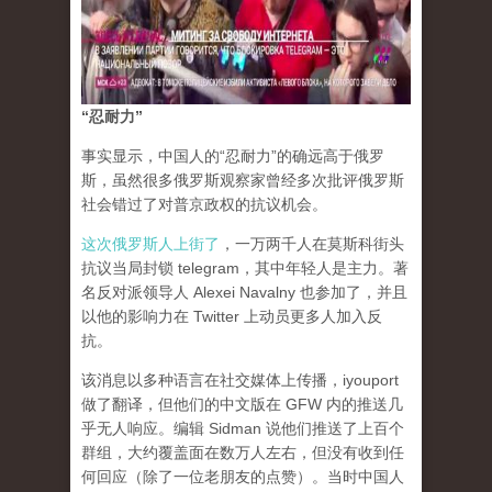
“忍耐力”
事实显示，中国人的“忍耐力”的确远高于俄罗
斯，虽然很多俄罗斯观察家曾经多次批评俄罗斯
社会错过了对普京政权的抗议机会。
这次俄罗斯人上街了
，一万两千人在莫斯科街头
抗议当局封锁 telegram，其中年轻人是主力。著
名反对派领导人 Alexei Navalny 也参加了，并且
以他的影响力在 Twitter 上动员更多人加入反
抗。
该消息以多种语言在社交媒体上传播，iyouport
做了翻译，但他们的中文版在 GFW 内的推送几
乎无人响应。编辑 Sidman 说他们推送了上百个
群组，大约覆盖面在数万人左右，但没有收到任
何回应（除了一位老朋友的点赞）。当时中国人