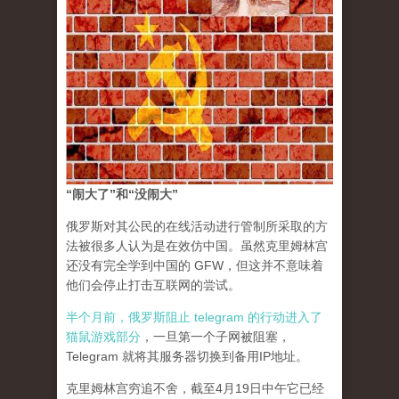
“闹大了”和“没闹大”
俄罗斯对其公民的在线活动进行管制所采取的方
法被很多人认为是在效仿中国。虽然克里姆林宫
还没有完全学到中国的 GFW，但这并不意味着
他们会停止打击互联网的尝试。
半个月前，俄罗斯阻止 telegram 的行动进入了
猫鼠游戏部分
，一旦第一个子网被阻塞，
Telegram 就将其服务器切换到备用IP地址。
克里姆林宫穷追不舍，截至4月19日中午它已经