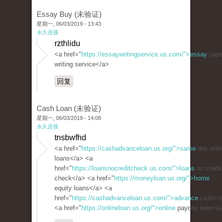
Essay Buy (未验证)
星期一, 06/03/2019 - 13:43
永久连接
rzthlidu
<a href="
https://essaywritingservice.us.com/">essay
pape
writing service</a>
回复
Cash Loan (未验证)
星期一, 06/03/2019 - 14:08
永久连接
tnsbwfhd
<a href="
https://cashadvanceloan.us.org/">same
day onli
loans</a> <a
href="
https://loansnocreditcheck.us.com/">loans
no credit
check</a> <a href="
https://moneyloan.us.org/">home
equity loans</a> <a
href="
https://cashadvanceloan.us.com/">advance
cash</
<a href="
https://onlineloan.us.org/">online
payday loan</