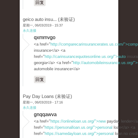
回复
geico auto insu... (未验证)
星期一, 06/03/2019 - 15:37
永久连接
qxmrnvgo
<a href="
http://comparecarinsurancerates.us.com/">comp
insurance</a> <a
href="
http://carinsurancequotesonline.us.org/">auto
insura
georgia</a> <a href="
http://automobileinsurance.us.org/">
automobile insurance</a>
回复
Pay Day Loans (未验证)
星期一, 06/03/2019 - 17:16
永久连接
gnqqawva
<a href="
https://onlineloan.us.org/">new
payday lender</a
href="
https://personalloan.us.org/">personal
loan</a> <a
href="
https://samedayloan.us.org/">personal
loan no credi