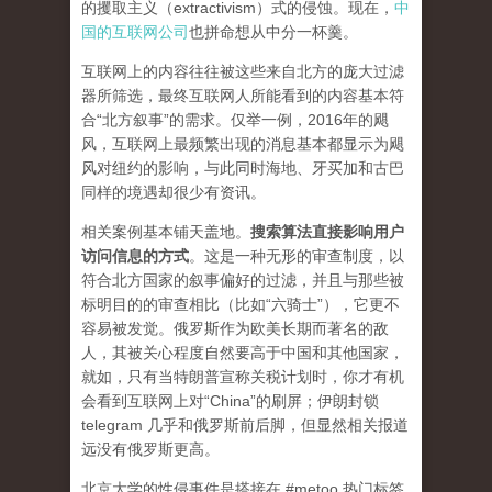
的攫取主义（extractivism）式的侵蚀。现在，
中
国的互联网公司
也拼命想从中分一杯羹。
互联网上的内容往往被这些来自北方的庞大过滤
器所筛选，最终互联网人所能看到的内容基本符
合“北方叙事”的需求。仅举一例，2016年的飓
风，互联网上最频繁出现的消息基本都显示为飓
风对纽约的影响，与此同时海地、牙买加和古巴
同样的境遇却很少有资讯。
相关案例基本铺天盖地。
搜索算法直接影响用户
访问信息的方式
。
这是一种无形的审查制度，以
符合北方国家的叙事偏好的过滤，并且与那些被
标明目的的审查相比（比如“六骑士”），它更不
容易被发觉。俄罗斯作为欧美长期而著名的敌
人，其被关心程度自然要高于中国和其他国家，
就如，只有当特朗普宣称关税计划时，你才有机
会看到互联网上对“China”的刷屏；伊朗封锁
telegram 几乎和俄罗斯前后脚，但显然相关报道
远没有俄罗斯更高。
北京大学的性侵事件是搭接在 #metoo 热门标签