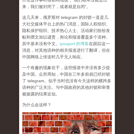
讨论这件事时很郁闷地说，“我们根本没能走出
来，我们被封闭了，或者就是自闭”。
这几天来，俄罗斯对 telegram 的封锁一直是几
大社交媒体平台上的热门消息，国际人权组织、
隐私保护组织、技术热心人士、活动家们纷纷发
帖和撰文加以谴责，舆论和报道覆盖多个语种。
其中基本没有中文。
iyouport 的博客
在跟踪这一
消息，对其他语种的相关报道进行了翻译，但在
中国网络上传送时几乎无人响应。
一个有趣的现象在于，这些报道中并没有多少提
及中国。众所周知，中国在三年多前就已经封锁
了 telegram。似乎当时也没有今天这样的横跨多
语种的广泛关注。与中国政府的其他封锁和审查
被披露的结果近似。
为什么会这样？