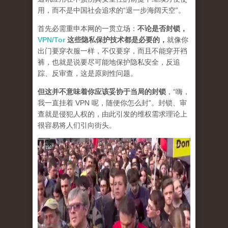
用，而不是中国社会追求的“退一步海阔天空”。
首先必需重申本网的一贯立场：
不论是否封锁，
VPN/Tor
这些隐私保护技术都是必要的，
就像你
出门要穿衣服一样，不仅要穿，而且不能穿开裆
裤，也就是说要尽可能地保护隐私安全，反追
踪、反审查，这是原则性问题。
但这并不意味着你应该妥协于当局的封锁
，“嗨，
我一直挂着 VPN 呢，随便你怎么封”。封锁、审
查就是侵犯人权的，由此引发的维权需求理论上
很容易将人们引向街头。