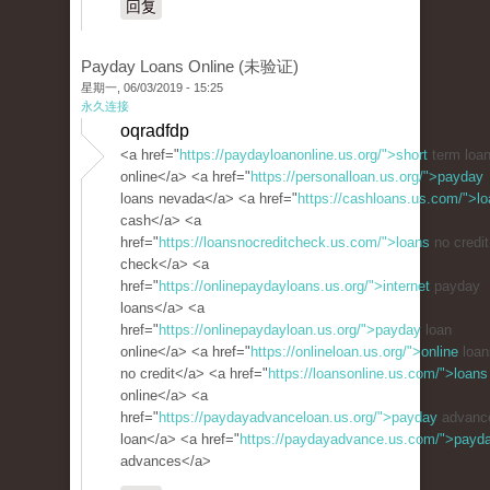
回复
Payday Loans Online (未验证)
星期一, 06/03/2019 - 15:25
永久连接
oqradfdp
<a href="
https://paydayloanonline.us.org/">short
term loa
online</a> <a href="
https://personalloan.us.org/">payday
loans nevada</a> <a href="
https://cashloans.us.com/">lo
cash</a> <a
href="
https://loansnocreditcheck.us.com/">loans
no credit
check</a> <a
href="
https://onlinepaydayloans.us.org/">internet
payday
loans</a> <a
href="
https://onlinepaydayloan.us.org/">payday
loan
online</a> <a href="
https://onlineloan.us.org/">online
loan
no credit</a> <a href="
https://loansonline.us.com/">loans
online</a> <a
href="
https://paydayadvanceloan.us.org/">payday
advanc
loan</a> <a href="
https://paydayadvance.us.com/">payd
advances</a>