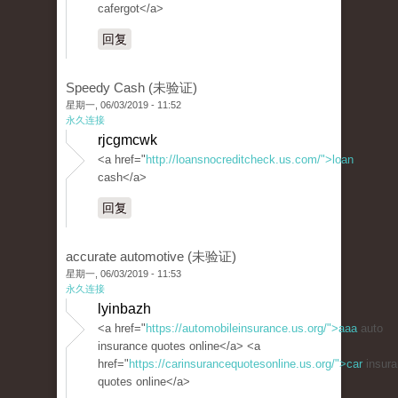
cafergot</a>
回复
Speedy Cash (未验证)
星期一, 06/03/2019 - 11:52
永久连接
rjcgmcwk
<a href="
http://loansnocreditcheck.us.com/">loan
cash</a>
回复
accurate automotive (未验证)
星期一, 06/03/2019 - 11:53
永久连接
lyinbazh
<a href="
https://automobileinsurance.us.org/">aaa
auto
insurance quotes online</a> <a
href="
https://carinsurancequotesonline.us.org/">car
insura
quotes online</a>