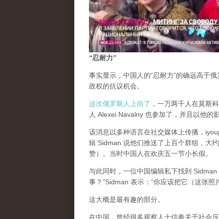
“忍耐力”
事实显示，中国人的“忍耐力”的确远高于
政权的抗议机会。
这次俄罗斯人上街了
，一万两千人在莫斯科街
人 Alexei Navalny 也参加了，并且以他
该消息以多种语言在社交媒体上传播，iyou
辑 Sidman 说他们推送了上百个群组
赞）。当时中国人在欢庆五一节小长假。
与此同时，一位中国编辑私下找到 Sidm
事？”Sidman 表示：“你应该把它（这
这大概是最有趣的部分。
在中国，曾经很多观察人士信奉关于社会压