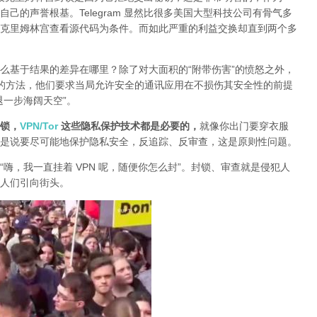
己的声誉根基。Telegram 显然比很多美国大型科技公司有骨气多
克里姆林宫查看源代码为条件。而如此严重的利益交换却直到两个多
么基于结果的差异在哪里？除了对大面积的“附带伤害”的愤怒之外，
封锁的方法，他们要求当局允许安全的通讯应用在不损伤其安全性的前提
退一步海阔天空”。
锁，
VPN/Tor
这些隐私保护技术都是必要的，
就像你出门要穿衣服
是说要尽可能地保护隐私安全，反追踪、反审查，这是原则性问题。
“嗨，我一直挂着 VPN 呢，随便你怎么封”。封锁、审查就是侵犯人
人们引向街头。