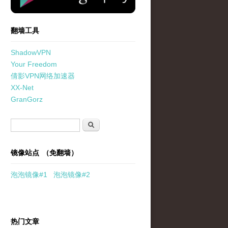
翻墙工具
ShadowVPN
Your Freedom
倩影VPN网络加速器
XX-Net
GranGorz
搜索表单
搜索
镜像站点 （免翻墙）
泡泡
镜像
#1
泡泡
镜像#2
热门文章