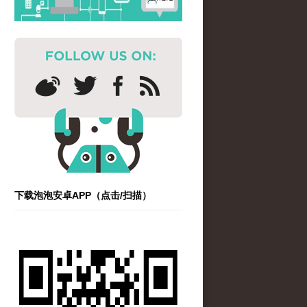
下载泡泡安卓APP（点击/扫描）