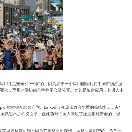
的应用才是安全和“干净”的。因为如果一个应用能顺利在中国市场占据
要求，而那些妥协细节往往不会被公开。尤其是加密应用，其进入中
Apple 把密钥交给共产党、LinkedIn 变成亲政府水军的操练场……去年
al 在美国做过不少不义之举，但此前对中国人来说它还是相对安全的，现
am 被克里姆林宫封锁是因为它拒绝交出秘钥，这是非常明智的，作为一