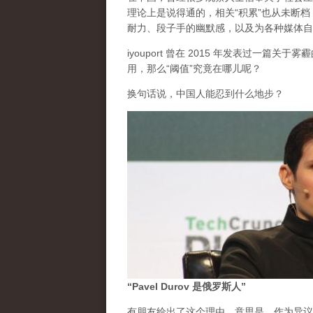
理论上是说得通的，相关“积累”也从未断
耐力、段子手的幽默感，以及为各种媒体自
iyouport 曾在 2015 年发表过一篇
用，那么“阈值”究竟在哪儿呢？
换句话说，中国人能忍到什么地步？
“Pavel Durov 是俄罗斯人”
有朋友给出了这个理由。意思是，作为异议的 