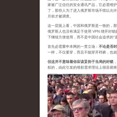
家被广泛信任的安全通讯产品，它必需维护自
了，那些人为了进入俄罗斯市场不惜以允许
月前才被调查。
这一层面上看，中国和俄罗斯是一致的，那
俄罗斯人也没有满足于使用 VPN 绕开
下继续方便使用，而不是中国社会追求的“
首先必需重申本网的一贯立场：
不论是否封
一样，不仅要穿，而且不能穿开裆裤，也就
但这并不意味着你应该妥协于当局的封锁
，
权的，由此引发的维权需求理论上很容易将