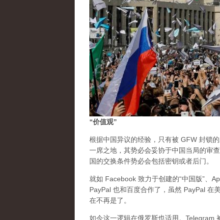
“价值观”
根据中国异议的经验，只有被 GFW 封锁
一席之地，其势必会妥协于中国当局的审查
国的交换条件势必会包括密钥或者后门。
就如 Facebook 致力于创建的“中国版”、
PayPal 也和百度合作了，虽然 PayP
在不再是了。
如今这一逻辑在俄罗斯也适用。Telegr