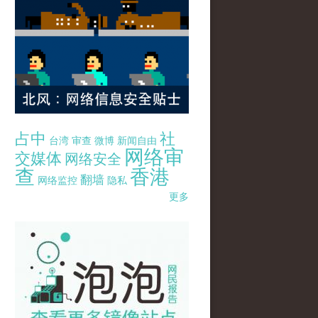
占中
社
台湾
审查
微博
新闻自由
网络审
交媒体
网络安全
查
香港
翻墙
网络监控
隐私
更多
pao-pao-banner-mirror-site-120814.jpg