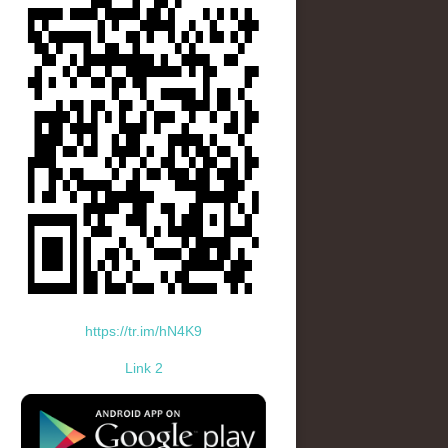
https://tr.im/hN4K9
Link 2
standard-icon-googleplay-app-store.png