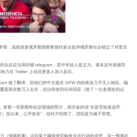
俄罗斯，虽然很多俄罗斯观察家曾经多次批评俄罗斯社会错过了对普京
头抗议当局封锁 telegram，其中年轻人是主力。著名反对派领导
的影响力在 Twitter 上动员更多人加入反抗。
port 做了翻译，但他们的中文版在 GFW 内的推送几乎无人响应。编
，大约覆盖面在数万人左右，但没有收到任何回应（除了一位老朋友的点
an，拿着一张莫斯科抗议现场的照片，很兴奋的说“你是否知道这件
张照片）发出来，公开发布”，但对方拒绝了。恐怕是为难于审查。
力（情绪积累）达到某个阈值便可触发反抗行动的设想，这一预测在