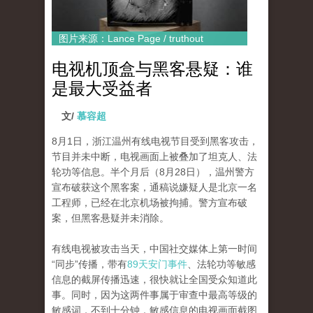
图片来源：Lance Page / truthout
电视机顶盒与黑客悬疑：谁
是最大受益者
文/
慕容超
8月1日，浙江温州有线电视节目受到黑客攻击，
节目并未中断，电视画面上被叠加了坦克人、法
轮功等信息。半个月后（8月28日），温州警方
宣布破获这个黑客案，通稿说嫌疑人是北京一名
工程师，已经在北京机场被拘捕。警方宣布破
案，但黑客悬疑并未消除。
有线电视被攻击当天，中国社交媒体上第一时间
“同步”传播，带有
89天安门事件
、法轮功等敏感
信息的截屏传播迅速，很快就让全国受众知道此
事。同时，因为这两件事属于审查中最高等级的
敏感词，不到十分钟，敏感信息的电视画面截图