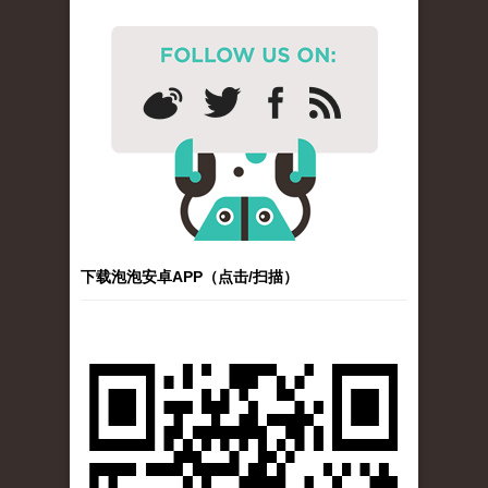
下载泡泡安卓APP（点击/扫描）