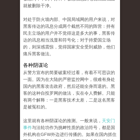
就被删除干净。
对处于防火墙内部、中国局域网的用户来说，对
黑客传达的讯息分成两个截然不同的阵营：持有
民主立场的用户并不觉得这是多大的事，黑客传
达的讯息相当浅显和符号化；对于持爱国立场
的，则深感震惊，觉得国家安全受到威胁，他们
痛斥黑客做法。
各种阴谋论
从警方宣布的简要破案经过看，有着不可思议的
一面。因为在大陆的严密监控网中，很难有身处
国内的黑客攻击政府，然后还能全身而退的。黑
客的这种自投罗网的做法，实在令人费解。只能
有两个解释：一是黑客技术太差，二是这名黑客
是被冤枉的。
这里就有各种阴谋论的推测。一般来说，
天安门
事件
与法轮功作为挑衅性质的政治符号，都是国
外机构在GFW外边进行传播的。如果在国内抓住