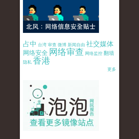
占中
社交媒体
台湾
审查
微博
新闻自由
网络审查
网络安全
翻墙
网络监控
香港
隐私
更多
pao-pao-banner-mirror-site-120814.jpg