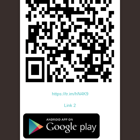
https://tr.im/hN4K9
Link 2
standard-icon-googleplay-app-store.png