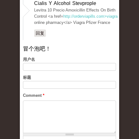
Cialis Y Alcohol Stevprople
Levitra 10 Precio Amoxicillin Effects On Birth
Control <a href=
http://orderviapills.com>viagra
online pharmacy</a> Viagra Pfizer France
回复
冒个泡吧！
用户名
标题
Comment
*