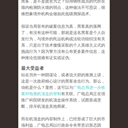
黑客，是不是故意为之？但用牺牲成员的代价在
墙内检测防火墙的弱点，这种做法不可思议，很
难想象境外机构会做如此低级测探战术。
假设当局宣布的破案信息为真，黑客真的落网
了，有没有这种可能，那就是这名黑客是个人自
发行为，与境外的民运机构或法轮功组织没有关
系，只是出于技术傲慢采取的个人英雄主义式的
挑战行为？因为警方没有公布更多案件信息，这
种推论也很难有证实或证伪。
最大受益者
站在另外一种阴谋论，或者说大胆的推测上讲，
这是一次政府精心设计的黑客攻击行为。那么，
动机是什么？显然，这可以与
广电总局进一步收
紧对电视机顶盒的管制
有关联。广电总局正在强
推广科院研发的机顶盒操作系统，试图形成垄
断，排斥机顶盒其他商家。
而在机顶盒的内容制作上，已经形成了巨大的市
场利益，广电总局以行政命令夹带意识形态因