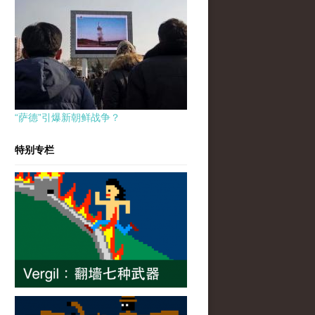
“萨德”引爆新朝鲜战争？
特别专栏