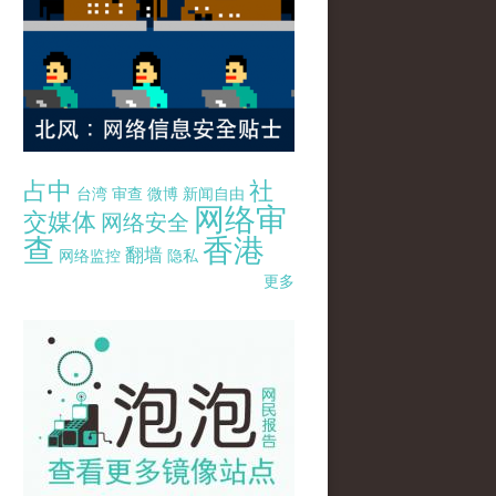
占中
社
台湾
审查
微博
新闻自由
网络审
交媒体
网络安全
查
香港
翻墙
网络监控
隐私
更多
pao-pao-banner-mirror-site-120814.jpg