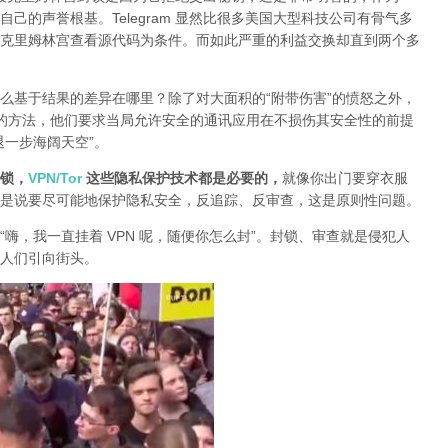
己的声誉根基。Telegram 显然比很多美国大型科技公司有骨气多
克里姆林宫查看源代码为条件。而如此严重的利益交换却直到两个多
么基于结果的差异在哪里？除了对大面积的“附带伤害”的愤怒之外，
封锁的方法，他们要求当局允许安全的通讯应用在不损伤其安全性的前提
退一步海阔天空”。
锁，
VPN/Tor
这些隐私保护技术都是必要的，
就像你出门要穿衣服
是说要尽可能地保护隐私安全，反追踪、反审查，这是原则性问题。
“嗨，我一直挂着 VPN 呢，随便你怎么封”。封锁、审查就是侵犯人
人们引向街头。