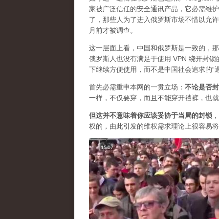
家被广泛信任的安全通讯产品，它必需维护自
了，那些人为了进入俄罗斯市场不惜以允许
月前才被调查。
这一层面上看，中国和俄罗斯是一致的，那
俄罗斯人也没有满足于使用 VPN 绕开
下继续方便使用，而不是中国社会追求的“
首先必需重申本网的一贯立场：
不论是否封
一样，不仅要穿，而且不能穿开裆裤，也就
但这并不意味着你应该妥协于当局的封锁
，
权的，由此引发的维权需求理论上很容易将