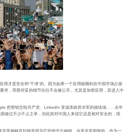
的应用才是安全和“干净”的。因为如果一个应用能顺利在中国市场占据
要求，而那些妥协细节往往不会被公开。尤其是加密应用，其进入中
Apple 把密钥交给共产党、LinkedIn 变成亲政府水军的操练场……去年
al 在美国做过不少不义之举，但此前对中国人来说它还是相对安全的，现
am 被克里姆林宫封锁是因为它拒绝交出秘钥，这是非常明智的，作为一