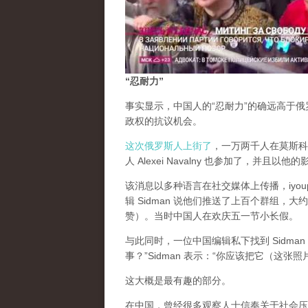
“忍耐力”
事实显示，中国人的“忍耐力”的确远高于
政权的抗议机会。
这次俄罗斯人上街了
，一万两千人在莫斯科街
人 Alexei Navalny 也参加了，并且以他
该消息以多种语言在社交媒体上传播，iyou
辑 Sidman 说他们推送了上百个群组
赞）。当时中国人在欢庆五一节小长假。
与此同时，一位中国编辑私下找到 Sidm
事？”Sidman 表示：“你应该把它（这
这大概是最有趣的部分。
在中国，曾经很多观察人士信奉关于社会压