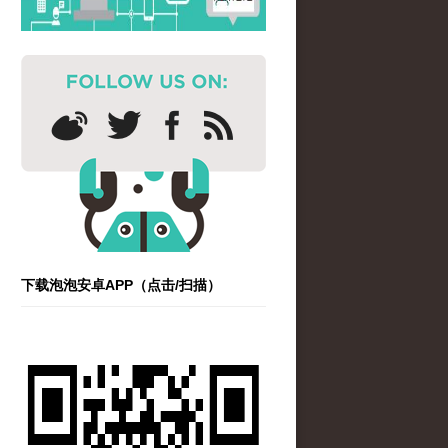
下载泡泡安卓APP（点击/扫描）