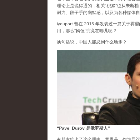
理论上是说得通的，相关“积累”也从未断
耐力、段子手的幽默感，以及为各种媒体自
iyouport 曾在 2015 年发表过一篇
用，那么“阈值”究竟在哪儿呢？
换句话说，中国人能忍到什么地步？
“Pavel Durov 是俄罗斯人”
有朋友给出了这个理由。意思是，作为异议的 