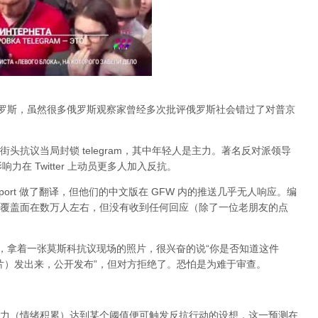
俄罗斯，虽然很多俄罗斯观察家曾经多次批评俄罗斯社会错过了对普京
头抗议当局封锁 telegram，其中年轻人是主力。著名反对派领导
的影响力在 Twitter 上动员更多人加入反抗。
port 做了翻译，但他们的中文版在 GFW 内的推送几乎无人响应。编
，大约覆盖面在数万人左右，但没有收到任何回应（除了一位老朋友的点
an，拿着一张莫斯科抗议现场的照片，很兴奋的说“你是否知道这件
张照片）发出来，公开发布”，但对方拒绝了。恐怕是为难于审查。
力（情绪积累）达到某个阈值便可触发反抗行动的设想，这一预测在