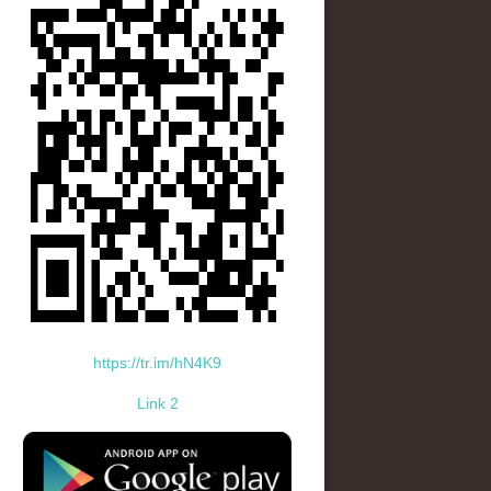
https://tr.im/hN4K9
Link 2
standard-icon-googleplay-app-store.png