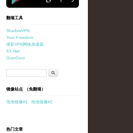
翻墙工具
ShadowVPN
Your Freedom
倩影VPN网络加速器
XX-Net
GranGorz
搜索表单
搜索
镜像站点 （免翻墙）
泡泡
镜像
#1
泡泡
镜像#2
热门文章