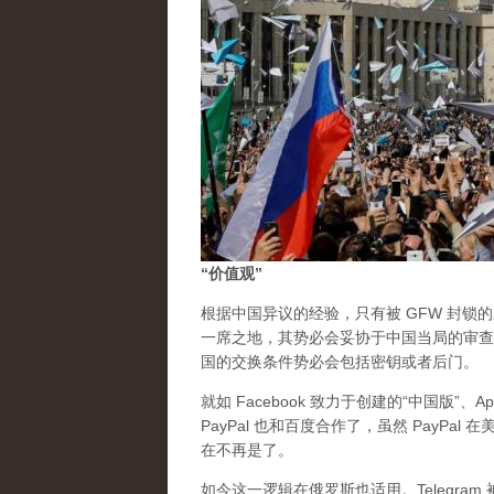
“价值观”
根据中国异议的经验，只有被 GFW 封锁
一席之地，其势必会妥协于中国当局的审查
国的交换条件势必会包括密钥或者后门。
就如 Facebook 致力于创建的“中国版”、
PayPal 也和百度合作了，虽然 PayP
在不再是了。
如今这一逻辑在俄罗斯也适用。Telegr