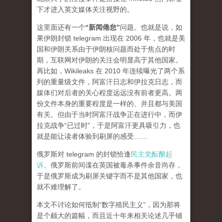
下才进入英文媒体关注视野的。
这里面还有一个
“新闻倦怠”
问题。也就是说，如
果伊朗封锁 telegram 出现在 2006 年，也就是美
国和伊朗关系由于伊朗核问题而处于焦点的时
期，互联网对伊朗的关注会明显高于其他国家。
再比如，Wikileaks 在 2010 年连续曝光了两个系
列的重量级文件，阿富汗日志和伊拉克日志，而
媒体们对后者的关心程度
远远
没有前者更高。两
份文件本身的重要程度是一样的、并且都与美国
有关。但由于当时阿富汗战争正在进行中，而伊
拉克战争“已过时”，于是阿富汗更具吸引力，也
就是能让读者体验到刷屏的感受……
俄罗斯对 telegram 的封锁恰逢
民主党酝酿起
诉
、俄罗斯前间谍在英国被毒杀事件余音尚存，
于是俄罗斯成为刷屏关键字而不是其他国家，也
就不难理解了。
本文不讨论如何抵制“数字殖民主义”，因为那将
是个颇大的篇幅，而且近十年来相关论述几乎铺