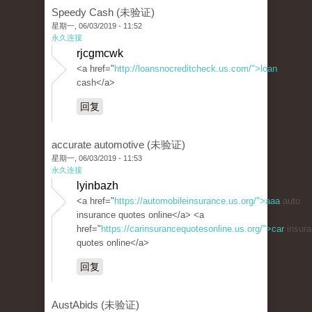
Speedy Cash (未验证)
星期一, 06/03/2019 - 11:52
永久连接
rjcgmcwk
<a href="
http://loansnocreditcheck.us.com/">loan
cash</a>
回复
accurate automotive (未验证)
星期一, 06/03/2019 - 11:53
永久连接
lyinbazh
<a href="
https://automobileinsurance.us.org/">aaa
auto
insurance quotes online</a> <a
href="
https://carinsurancequotesonline.us.org/">car
insura
quotes online</a>
回复
AustAbids (未验证)