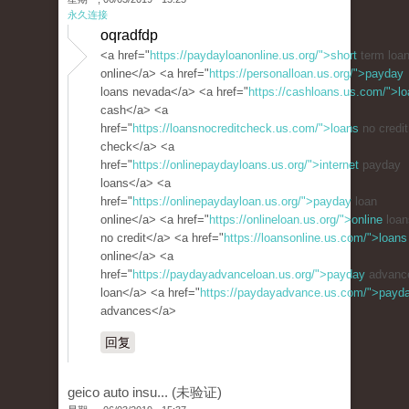
永久连接
oqradfdp
<a href="
https://paydayloanonline.us.org/">short
term loa
online</a> <a href="
https://personalloan.us.org/">payday
loans nevada</a> <a href="
https://cashloans.us.com/">lo
cash</a> <a
href="
https://loansnocreditcheck.us.com/">loans
no credit
check</a> <a
href="
https://onlinepaydayloans.us.org/">internet
payday
loans</a> <a
href="
https://onlinepaydayloan.us.org/">payday
loan
online</a> <a href="
https://onlineloan.us.org/">online
loan
no credit</a> <a href="
https://loansonline.us.com/">loans
online</a> <a
href="
https://paydayadvanceloan.us.org/">payday
advanc
loan</a> <a href="
https://paydayadvance.us.com/">payd
advances</a>
回复
geico auto insu... (未验证)