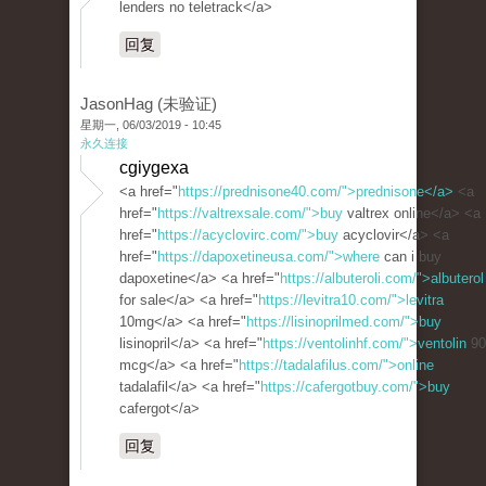
lenders no teletrack</a>
回复
JasonHag (未验证)
星期一, 06/03/2019 - 10:45
永久连接
cgiygexa
<a href="
https://prednisone40.com/">prednisone</a>
<a
href="
https://valtrexsale.com/">buy
valtrex online</a> <a
href="
https://acyclovirc.com/">buy
acyclovir</a> <a
href="
https://dapoxetineusa.com/">where
can i buy
dapoxetine</a> <a href="
https://albuteroli.com/">albuterol
for sale</a> <a href="
https://levitra10.com/">levitra
10mg</a> <a href="
https://lisinoprilmed.com/">buy
lisinopril</a> <a href="
https://ventolinhf.com/">ventolin
90
mcg</a> <a href="
https://tadalafilus.com/">online
tadalafil</a> <a href="
https://cafergotbuy.com/">buy
cafergot</a>
回复