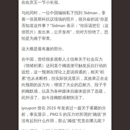
在欢庆五一节小长假。
与此同时，一位中国编辑私下找到 Sidman，拿
着一张莫斯科抗议现场的照片，很兴奋的说“你是
否知道这件事？”Sidman 表示：“你应该把它（这
张照片）发出来，公开发布”，但对方拒绝了。恐
怕是为难于审查。
这大概是最有趣的部分。
在中国，曾经很多观察人士信奉关于社会压力
（情绪积累）达到某个阈值便可触发反抗行动的
设想，这一预测在理论上是说得通的，相关“积
累”也从未断档，但实际状况显示，其效果正在走
向预期的反方向：增强了大众的忍耐力、段子手
的幽默感，以及为各种媒体自媒体提供了选题，
此外没了。如今连幽默感都快没了。
iyouport 曾在 2015 年发表过一篇关于雾霾的分
析，事实显示，PM2.5 的压力对所谓的“阈值”并
没有起到什么作用，那么“阈值”究竟在哪儿呢？