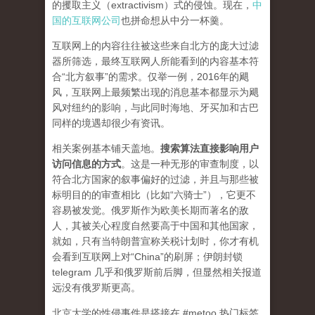
的攫取主义（extractivism）式的侵蚀。现在，
中
国的互联网公司
也拼命想从中分一杯羹。
互联网上的内容往往被这些来自北方的庞大过滤
器所筛选，最终互联网人所能看到的内容基本符
合“北方叙事”的需求。仅举一例，2016年的飓
风，互联网上最频繁出现的消息基本都显示为飓
风对纽约的影响，与此同时海地、牙买加和古巴
同样的境遇却很少有资讯。
相关案例基本铺天盖地。
搜索算法直接影响用户
访问信息的方式
。
这是一种无形的审查制度，以
符合北方国家的叙事偏好的过滤，并且与那些被
标明目的的审查相比（比如“六骑士”），它更不
容易被发觉。俄罗斯作为欧美长期而著名的敌
人，其被关心程度自然要高于中国和其他国家，
就如，只有当特朗普宣称关税计划时，你才有机
会看到互联网上对“China”的刷屏；伊朗封锁
telegram 几乎和俄罗斯前后脚，但显然相关报道
远没有俄罗斯更高。
北京大学的性侵事件是搭接在 #metoo 热门标签