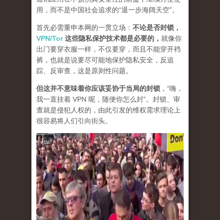
用，而不是中国社会追求的“退一步海阔天空”。
首先必需重申本网的一贯立场：
不论是否封锁，
VPN/Tor
这些隐私保护技术都是必要的，
就像你
出门要穿衣服一样，不仅要穿，而且不能穿开裆
裤，也就是说要尽可能地保护隐私安全，反追
踪、反审查，这是原则性问题。
但这并不意味着你应该妥协于当局的封锁
，“嗨，
我一直挂着 VPN 呢，随便你怎么封”。封锁、审
查就是侵犯人权的，由此引发的维权需求理论上
很容易将人们引向街头。