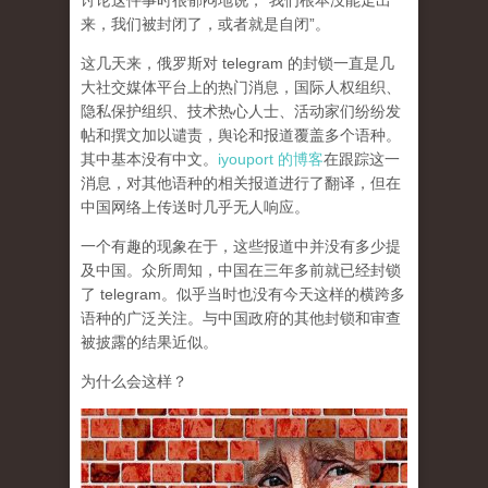
讨论这件事时很郁闷地说，“我们根本没能走出
来，我们被封闭了，或者就是自闭”。
这几天来，俄罗斯对 telegram 的封锁一直是几
大社交媒体平台上的热门消息，国际人权组织、
隐私保护组织、技术热心人士、活动家们纷纷发
帖和撰文加以谴责，舆论和报道覆盖多个语种。
其中基本没有中文。
iyouport 的博客
在跟踪这一
消息，对其他语种的相关报道进行了翻译，但在
中国网络上传送时几乎无人响应。
一个有趣的现象在于，这些报道中并没有多少提
及中国。众所周知，中国在三年多前就已经封锁
了 telegram。似乎当时也没有今天这样的横跨多
语种的广泛关注。与中国政府的其他封锁和审查
被披露的结果近似。
为什么会这样？