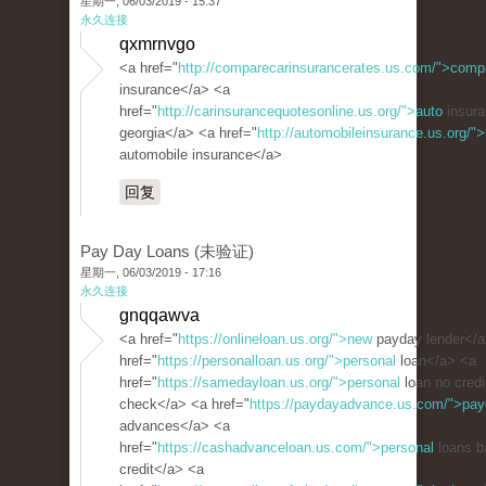
星期一, 06/03/2019 - 15:37
永久连接
qxmrnvgo
<a href="
http://comparecarinsurancerates.us.com/">comp
insurance</a> <a
href="
http://carinsurancequotesonline.us.org/">auto
insura
georgia</a> <a href="
http://automobileinsurance.us.org/">
automobile insurance</a>
回复
Pay Day Loans (未验证)
星期一, 06/03/2019 - 17:16
永久连接
gnqqawva
<a href="
https://onlineloan.us.org/">new
payday lender</a
href="
https://personalloan.us.org/">personal
loan</a> <a
href="
https://samedayloan.us.org/">personal
loan no credi
check</a> <a href="
https://paydayadvance.us.com/">pa
advances</a> <a
href="
https://cashadvanceloan.us.com/">personal
loans b
credit</a> <a