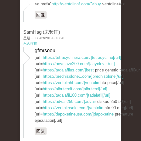
<a href="
http://ventolinhf.com/">buy
ventolin</a>
回复
SamHag (未验证)
星期一, 06/03/2019 - 10:20
永久连接
gfmrsoou
[url=
https://tetracyclinerx.com/]tetracycline[/url]
[url=
https://acyclovir200.com/]acyclovir[/url]
[url=
https://tadalafilus.com/]best
price generic tadalafil[/url
[url=
https://prednisolone1.com/]prednisolone[/url]
[url=
https://ventolinhf.com/]ventolin
hfa price[/url]
[url=
https://albuteroli.com/]albuterol[/url]
[url=
https://tadalafil100.com/]tadalafil[/url]
[url=
https://advair250.com/]advair
diskus 250 50[/url]
[url=
https://ventolinsale.com/]ventolin
hfa 90 mcg[/url]
[url=
https://dapoxetineusa.com/]dapoxetine
premature
ejaculation[/url]
回复