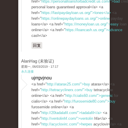
href="
https://personalloansforbadcredit.us.com/">bad
cred
personal loans guaranteed approval</a> <a
href="
https://fastpaydayloan.us.org/">lones</a>
<a
href="
https://onlinepaydayloans.us.org/">online
payday
loans</a> <a href="
https://moneyloan.us.org/">easy
loan
online</a> <a href="
https://loancash.us.org/">advance
cash</a>
回复
AlanHag (未验证)
星期一, 06/03/2019 - 17:17
永久连接
ujrrgvjnou
<a href="
http://atarax25.com/">buy
atarax</a> <a
href="
http://tetracyclinerx.com/">buy
tetracycline
online</a> <a href="
http://cialis60.com/">generic
for
cialis</a> <a href="
http://furosemide80.com/">buy
furosemide online</a> <a
href="
http://20tadalafil.com/">tadalafil</a>
<a
href="
http://ventolinhf.com/">ventolin
hfa</a> <a
href="
http://acyclovirc.com/">herpes
acyclovir</a> <a