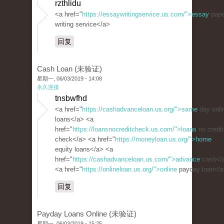
rzthlidu
<a href="
https://essaywritingservice.us.com/">essay
pape
writing service</a>
回复
Cash Loan (未验证)
星期一, 06/03/2019 - 14:08
永久连接
tnsbwfhd
<a href="
https://cashadvanceloan.us.org/">same
day onli
loans</a> <a
href="
https://loansnocreditcheck.us.com/">loans
no credit
check</a> <a href="
https://moneyloan.us.org/">home
equity loans</a> <a
href="
https://cashadvanceloan.us.com/">advance
cash</
<a href="
https://onlineloan.us.org/">online
payday loan</
回复
Payday Loans Online (未验证)
星期一, 06/03/2019 - 15:25