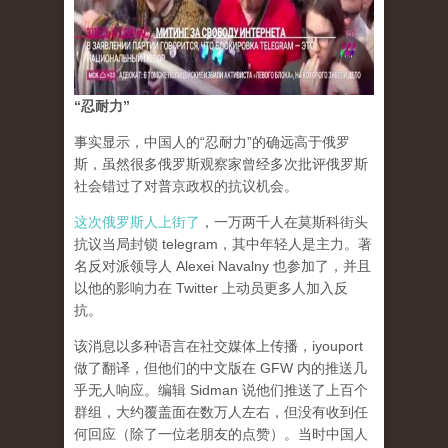
“忍耐力”
事实显示，中国人的“忍耐力”的确远高于俄罗
斯，虽然很多俄罗斯观察家曾经多次批评俄罗斯
社会错过了对普京政权的抗议机会。
这次俄罗斯人上街了
，一万两千人在莫斯科街头
抗议当局封锁 telegram，其中年轻人是主力。著
名反对派领导人 Alexei Navalny 也参加了，并且
以他的影响力在 Twitter 上动员更多人加入反
抗。
该消息以多种语言在社交媒体上传播，iyouport
做了翻译，但他们的中文版在 GFW 内的推送几
乎无人响应。编辑 Sidman 说他们推送了上百个
群组，大约覆盖面在数万人左右，但没有收到任
何回应（除了一位老朋友的点赞）。当时中国人