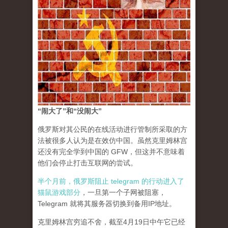
“闹大了”和“没闹大”
俄罗斯对其公民的在线活动进行管制所采取的方
法被很多人认为是在效仿中国。虽然克里姆林宫
还没有完全学到中国的 GFW，但这并不意味着
他们会停止打击互联网的尝试。
半个月前，俄罗斯阻止 telegram 的行动进入了
猫鼠游戏部分
，一旦第一个子网被阻塞，
Telegram 就将其服务器切换到备用IP地址。
克里姆林宫穷追不舍，截至4月19日中午它已经