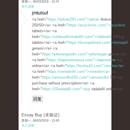
星期一, 06/03/2019 - 12:47
永久连接
jmtulsuf
<a href="
https://advair250.com/">advair
diskus
250/50</a> <a href="
https://acyclovirc.com/">acyclovir
tablets</a> <a
href="
https://sildenafilcitrate50.com/">sildenafil
100mg
tablets</a> <a href="
https://lisinoprilmed.com/">lisinopril
generic</a> <a
href="
https://phenergandm.com/">phenergan
prices</a>
<a href="
https://dapoxetineusa.com/">dapoxetine
buy
online</a> <a href="
https://levitra10.com/">levitra</a>
<a href="
https://ventolinhf.com/">ventolin</a>
<a
href="
https://amoxicillin250.com/">amoxicillin
500 mg
purchase without prescription</a> <a
href="
https://20tadalafil.com/">buy
tadalafil online</a>
回复
Essay Buy (未验证)
星期一, 06/03/2019 - 13:43
永久连接