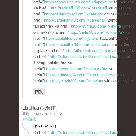
href="
http://dapoxetineusa.com/">dapoxetine
for sale</a>
<a href="
http://tadalafil100.com/">tadalafil
drug</a> <a
href="
http://cafergotbuy.com/">cafergot
online</a> <a
href="
http://vardenafil40.com/">vardenafil
20mg
tablets</a> <a href="
http://levitra10.com/">levitra
generic
online</a> <a href="
http://cialis50.com/">cialis</a>
<a
href="
http://tadalafilus.com/">generic
tadalafil</a> <a
href="
http://amoxicillin250.com/">purchase
amoxicillin 50
mg</a> <a href="
http://albuteroli.com/">buy
albuterol</a>
<a href="
http://sildenafilcitrate50.com/">sildenafil
citrate
100mg tablets</a> <a
href="
http://valtrexsale.com/">valtrex</a>
<a
href="
http://prednisone40.com/">prednisone</a>
<a
href="
http://acyclovir200.com/">zovirax
without a rx</a>
回复
LisaHag (未验证)
星期一, 06/03/2019 - 18:12
永久连接
qszcszsag
<a href="
http://sildenafilcitrate50.com/">sildenafil