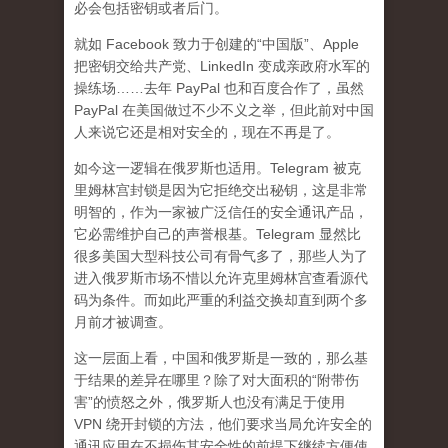
必会包括密钥或者后门。
就如 Facebook 致力于创建的“中国版”、Apple
把密钥交给共产党、LinkedIn 变成亲政府水军的
操练场……去年 PayPal 也和百度合作了，虽然
PayPal 在美国做过不少不义之举，但此前对中国
人来说它还是相对安全的，现在不再是了。
如今这一逻辑在俄罗斯也适用。Telegram 被克
里姆林宫封锁是因为它拒绝交出秘钥，这是非常
明智的，作为一家被广泛信任的安全通讯产品，
它必需维护自己的声誉根基。Telegram 显然比
很多美国大型科技公司有骨气多了，那些人为了
进入俄罗斯市场不惜以允许克里姆林宫查看源代
码为条件。而如此严重的利益交换却直到两个多
月前才被调查。
这一层面上看，中国和俄罗斯是一致的，那么基
于结果的差异在哪里？除了对大面积的“附带伤
害”的愤怒之外，俄罗斯人也没有满足于使用
VPN 绕开封锁的方法，他们要求当局允许安全的
通讯应用在不损伤其安全性的前提下继续方便使