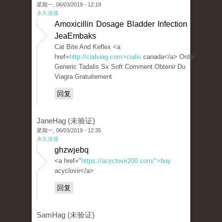
星期一, 06/03/2019 - 12:19
永久连接
Amoxicillin Dosage Bladder Infection
JeaEmbaks
Cat Bite And Keflex <a
href=
http://cialviag.com>cialis
canada</a> Order
Generic Tadalis Sx Soft Comment Obtenir Du
Viagra Gratuitement
回复
JaneHag (未验证)
星期一, 06/03/2019 - 12:35
永久连接
ghzwjebq
<a href="
https://acyclovir200.com/">buy
acyclovir</a>
回复
SamHag (未验证)