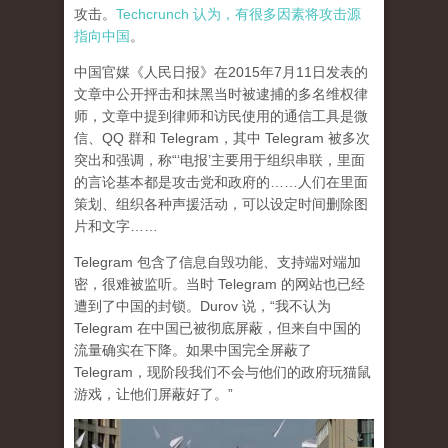
攻击。
Techcrunch 认为，有很多因素将攻击源
指向中国
。
中国官媒《人民日报》在2015年7月11日发表的
文章中公开抨击和抹黑当时被逮捕的多名维权律
师，文章中提到律师和访民使用的通信工具是微
信、QQ 群和 Telegram，其中 Telegram 被多次
突出和强调，称“‘电报’主要用于组织串联，里面
的言论基本都是攻击党和政府的……人们在里面
策划、组织各种声援活动，可以设定时间删除图
片和文字……
Telegram 包含了信息自毁功能、支持端对端加
密，很难被监听。当时 Telegram 的网站也已经
遭到了中国的封锁。Durov 说，“我不认为
Telegram 在中国已被彻底屏蔽，但来自中国的
流量确实在下降。如果中国完全屏蔽了
Telegram，现阶段我们不会与他们的政府玩猫鼠
游戏，让他们屏蔽好了。”