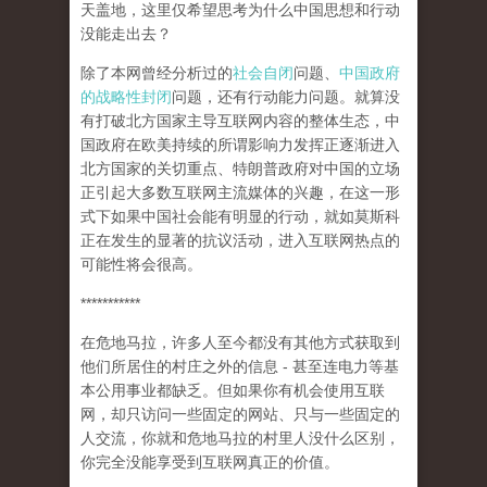
天盖地，这里仅希望思考为什么中国思想和行动
没能走出去？
除了本网曾经分析过的
社会自闭
问题、
中国政府
的战略性封闭
问题，还有行动能力问题。就算没
有打破北方国家主导互联网内容的整体生态，中
国政府在欧美持续的所谓影响力发挥正逐渐进入
北方国家的关切重点、特朗普政府对中国的立场
正引起大多数互联网主流媒体的兴趣，在这一形
式下如果中国社会能有明显的行动，就如莫斯科
正在发生的显著的抗议活动，进入互联网热点的
可能性将会很高。
***********
在危地马拉，许多人至今都没有其他方式获取到
他们所居住的村庄之外的信息 - 甚至连电力等基
本公用事业都缺乏。但如果你有机会使用互联
网，却只访问一些固定的网站、只与一些固定的
人交流，你就和危地马拉的村里人没什么区别，
你完全没能享受到互联网真正的价值。