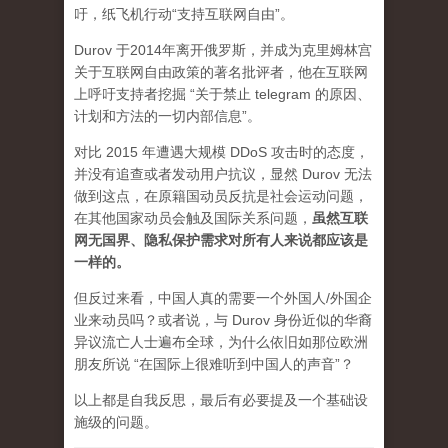
吁，纸飞机行动“支持互联网自由”。
Durov 于2014年离开俄罗斯，并成为克里姆林宫
关于互联网自由政策的著名批评者，他在互联网
上呼吁支持者挖掘 “关于禁止 telegram 的原因、
计划和方法的一切内部信息”。
对比 2015 年遭遇大规模 DDoS 攻击时的态度，
并没有追查或者发动用户抗议，显然 Durov 无法
做到这点，在原籍国动员反抗是社会运动问题，
在其他国家动员会触及国际关系问题，
虽然互联
网无国界、隐私保护需求对所有人来说都应该是
一样的。
但反过来看，中国人真的需要一个外国人/外国企
业来动员吗？或者说，与 Durov 身份近似的华裔
异议流亡人士遍布全球，为什么依旧如那位欧洲
朋友所说 “在国际上很难听到中国人的声音”？
以上都是自我反思，最后有必要提及一个基础设
施级的问题。