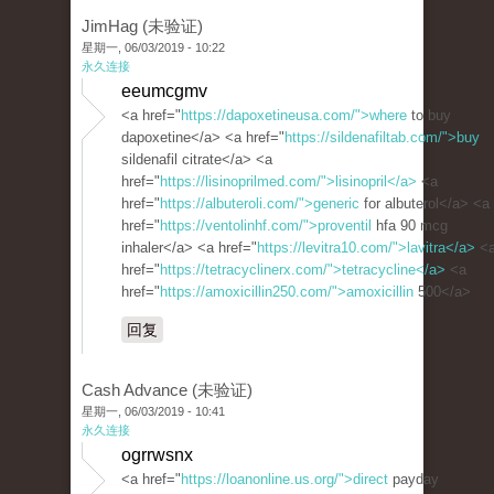
JimHag (未验证)
星期一, 06/03/2019 - 10:22
永久连接
eeumcgmv
<a href="
https://dapoxetineusa.com/">where
to buy
dapoxetine</a> <a href="
https://sildenafiltab.com/">buy
sildenafil citrate</a> <a
href="
https://lisinoprilmed.com/">lisinopril</a>
<a
href="
https://albuteroli.com/">generic
for albuterol</a> <a
href="
https://ventolinhf.com/">proventil
hfa 90 mcg
inhaler</a> <a href="
https://levitra10.com/">lavitra</a>
<
href="
https://tetracyclinerx.com/">tetracycline</a>
<a
href="
https://amoxicillin250.com/">amoxicillin
500</a>
回复
Cash Advance (未验证)
星期一, 06/03/2019 - 10:41
永久连接
ogrrwsnx
<a href="
https://loanonline.us.org/">direct
payday