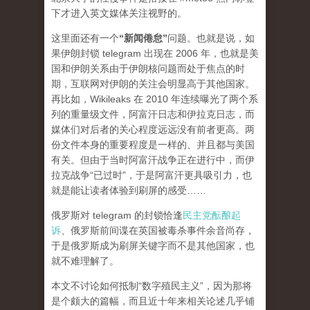
下才进入英文媒体关注视野的。
这里面还有一个
“新闻倦怠”
问题。也就是说，如
果伊朗封锁 telegram 出现在 2006 年，也就是美
国和伊朗关系由于伊朗核问题而处于焦点的时
期，互联网对伊朗的关注会明显高于其他国家。
再比如，Wikileaks 在 2010 年连续曝光了两个系
列的重量级文件，阿富汗日志和伊拉克日志，而
媒体们对后者的关心程度
远远
没有前者更高。两
份文件本身的重要程度是一样的、并且都与美国
有关。但由于当时阿富汗战争正在进行中，而伊
拉克战争“已过时”，于是阿富汗更具吸引力，也
就是能让读者体验到刷屏的感受……
俄罗斯对 telegram 的封锁恰逢
民主党酝酿起
诉
、俄罗斯前间谍在英国被毒杀事件余音尚存，
于是俄罗斯成为刷屏关键字而不是其他国家，也
就不难理解了。
本文不讨论如何抵制“数字殖民主义”，因为那将
是个颇大的篇幅，而且近十年来相关论述几乎铺