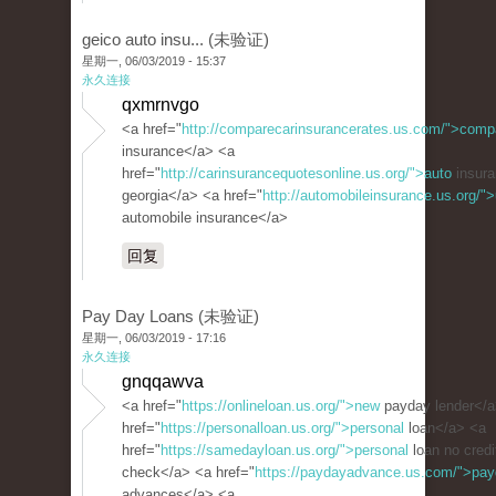
geico auto insu... (未验证)
星期一, 06/03/2019 - 15:37
永久连接
qxmrnvgo
<a href="
http://comparecarinsurancerates.us.com/">comp
insurance</a> <a
href="
http://carinsurancequotesonline.us.org/">auto
insura
georgia</a> <a href="
http://automobileinsurance.us.org/">
automobile insurance</a>
回复
Pay Day Loans (未验证)
星期一, 06/03/2019 - 17:16
永久连接
gnqqawva
<a href="
https://onlineloan.us.org/">new
payday lender</a
href="
https://personalloan.us.org/">personal
loan</a> <a
href="
https://samedayloan.us.org/">personal
loan no credi
check</a> <a href="
https://paydayadvance.us.com/">pa
advances</a> <a