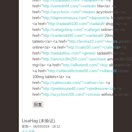
href="
http://20tadalafil.com/">tadalafil</a>
<a
href="
http://ventolinhf.com/">ventolin
hfa</a> <a
href="
http://acyclovirc.com/">herpes
acyclovir</a> <a
href="
http://dapoxetineusa.com/">dapoxetine
for sale</a>
<a href="
http://tadalafil100.com/">tadalafil
drug</a> <a
href="
http://cafergotbuy.com/">cafergot
online</a> <a
href="
http://vardenafil40.com/">vardenafil
20mg
tablets</a> <a href="
http://levitra10.com/">levitra
generic
online</a> <a href="
http://cialis50.com/">cialis</a>
<a
href="
http://tadalafilus.com/">generic
tadalafil</a> <a
href="
http://amoxicillin250.com/">purchase
amoxicillin 50
mg</a> <a href="
http://albuteroli.com/">buy
albuterol</a>
<a href="
http://sildenafilcitrate50.com/">sildenafil
citrate
100mg tablets</a> <a
href="
http://valtrexsale.com/">valtrex</a>
<a
href="
http://prednisone40.com/">prednisone</a>
<a
href="
http://acyclovir200.com/">zovirax
without a rx</a>
回复
LisaHag (未验证)
星期一, 06/03/2019 - 18:12
永久连接