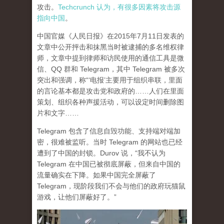
攻击。
Techcrunch 认为，有很多因素将攻击源
指向中国
。
中国官媒《人民日报》在2015年7月11日发表的
文章中公开抨击和抹黑当时被逮捕的多名维权律
师，文章中提到律师和访民使用的通信工具是微
信、QQ 群和 Telegram，其中 Telegram 被多次
突出和强调，称“‘电报’主要用于组织串联，里面
的言论基本都是攻击党和政府的……人们在里面
策划、组织各种声援活动，可以设定时间删除图
片和文字……
Telegram 包含了信息自毁功能、支持端对端加
密，很难被监听。当时 Telegram 的网站也已经
遭到了中国的封锁。Durov 说，“我不认为
Telegram 在中国已被彻底屏蔽，但来自中国的
流量确实在下降。如果中国完全屏蔽了
Telegram，现阶段我们不会与他们的政府玩猫鼠
游戏，让他们屏蔽好了。”