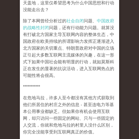
天盖地，这里仅希望思考为什么中国思想和行动
没能走出去？
除了本网曾经分析过的
社会自闭
问题、
中国政府
的战略性封闭
问题，还有行动能力问题。就算没
有打破北方国家主导互联网内容的整体生态，中
国政府在欧美持续的所谓影响力发挥正逐渐进入
北方国家的关切重点、特朗普政府对中国的立场
正引起大多数互联网主流媒体的兴趣，在这一形
式下如果中国社会能有明显的行动，就如莫斯科
正在发生的显著的抗议活动，进入互联网热点的
可能性将会很高。
***********
在危地马拉，许多人至今都没有其他方式获取到
他们所居住的村庄之外的信息 - 甚至连电力等基
本公用事业都缺乏。但如果你有机会使用互联
网，却只访问一些固定的网站、只与一些固定的
人交流，你就和危地马拉的村里人没什么区别，
你完全没能享受到互联网真正的价值。