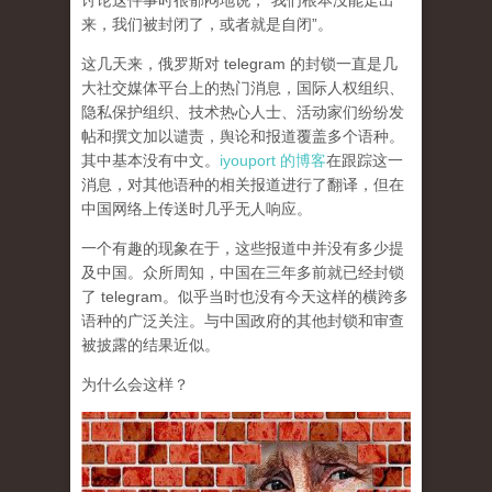
讨论这件事时很郁闷地说，“我们根本没能走出
来，我们被封闭了，或者就是自闭”。
这几天来，俄罗斯对 telegram 的封锁一直是几
大社交媒体平台上的热门消息，国际人权组织、
隐私保护组织、技术热心人士、活动家们纷纷发
帖和撰文加以谴责，舆论和报道覆盖多个语种。
其中基本没有中文。
iyouport 的博客
在跟踪这一
消息，对其他语种的相关报道进行了翻译，但在
中国网络上传送时几乎无人响应。
一个有趣的现象在于，这些报道中并没有多少提
及中国。众所周知，中国在三年多前就已经封锁
了 telegram。似乎当时也没有今天这样的横跨多
语种的广泛关注。与中国政府的其他封锁和审查
被披露的结果近似。
为什么会这样？