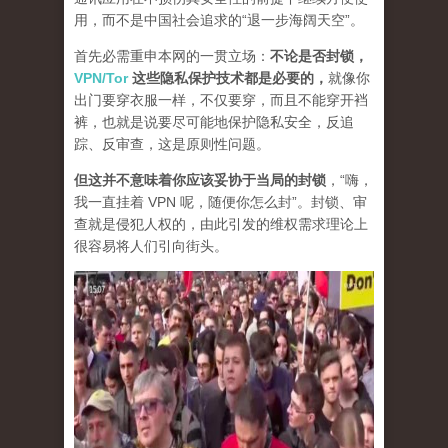
用，而不是中国社会追求的“退一步海阔天空”。
首先必需重申本网的一贯立场：
不论是否封锁，
VPN/Tor
这些隐私保护技术都是必要的，
就像你
出门要穿衣服一样，不仅要穿，而且不能穿开裆
裤，也就是说要尽可能地保护隐私安全，反追
踪、反审查，这是原则性问题。
但这并不意味着你应该妥协于当局的封锁
，“嗨，
我一直挂着 VPN 呢，随便你怎么封”。封锁、审
查就是侵犯人权的，由此引发的维权需求理论上
很容易将人们引向街头。