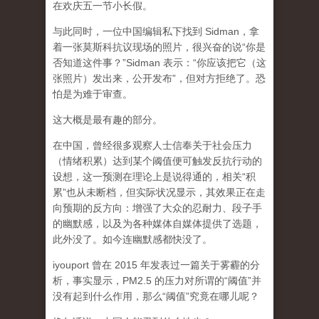
在欢庆五一节小长假。
与此同时，一位中国编辑私下找到 Sidman，拿
着一张莫斯科抗议现场的照片，很兴奋的说“你是
否知道这件事？”Sidman 表示：“你应该把它（这
张照片）发出来，公开发布”，但对方拒绝了。恐
怕是为难于审查。
这大概是最有趣的部分。
在中国，曾经很多观察人士信奉关于社会压力
（情绪积累）达到某个阈值便可触发反抗行动的
设想，这一预测在理论上是说得通的，相关“积
累”也从未断档，但实际状况显示，其效果正在走
向预期的反方向：增强了大众的忍耐力、段子手
的幽默感，以及为各种媒体自媒体提供了选题，
此外没了。如今连幽默感都快没了。
iyouport 曾在 2015 年发表过一篇关于雾霾的分
析，事实显示，PM2.5 的压力对所谓的“阈值”并
没有起到什么作用，那么“阈值”究竟在哪儿呢？