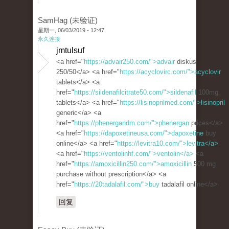
SamHag (未验证)
星期一, 06/03/2019 - 12:47
永久连接
jmtulsuf
<a href="
https://advair250.com/">advair
diskus
250/50</a> <a href="
https://acyclovirc.com/">acyclovir
tablets</a> <a
href="
https://sildenafilcitrate50.com/">sildenafil
100mg
tablets</a> <a href="
https://lisinoprilmed.com/">lisinopril
generic</a> <a
href="
https://phenergandm.com/">phenergan
prices</a>
<a href="
https://dapoxetineusa.com/">dapoxetine
buy
online</a> <a href="
https://levitra10.com/">levitra</a>
<a href="
https://ventolinhf.com/">ventolin</a>
<a
href="
https://amoxicillin250.com/">amoxicillin
500 mg
purchase without prescription</a> <a
href="
https://20tadalafil.com/">buy
tadalafil online</a>
回复