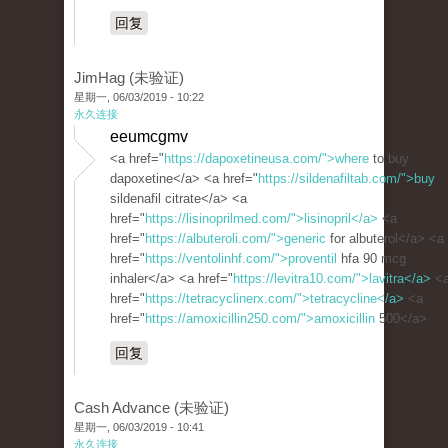
回复
JimHag (未验证)
星期一, 06/03/2019 - 10:22
永久连接
eeumcgmv
<a href="
https://dapoxetineusa.com/">where
to buy
dapoxetine</a> <a href="
https://sildenafiltab.com/">buy
sildenafil citrate</a> <a
href="
https://lisinoprilmed.com/">lisinopril</a>
<a
href="
https://albuteroli.com/">generic
for albuterol</a> <a
href="
https://ventolinhf.com/">proventil
hfa 90 mcg
inhaler</a> <a href="
https://levitra10.com/">lavitra</a>
<
href="
https://tetracyclinerx.com/">tetracycline</a>
<a
href="
https://amoxicillin250.com/">amoxicillin
500</a>
回复
Cash Advance (未验证)
星期一, 06/03/2019 - 10:41
永久连接