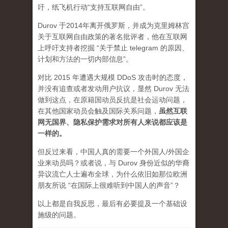
吁，纸飞机行动“支持互联网自由”。
Durov 于2014年离开俄罗斯，并成为克里姆林宫
关于互联网自由政策的著名批评者，他在互联网
上呼吁支持者挖掘 “关于禁止 telegram 的原因、
计划和方法的一切内部信息”。
对比 2015 年遭遇大规模 DDoS 攻击时的态度，
并没有追查或者发动用户抗议，显然 Durov 无法
做到这点，在原籍国动员反抗是社会运动问题，
在其他国家动员会触及国际关系问题，
虽然互联
网无国界、隐私保护需求对所有人来说都应该是
一样的。
但反过来看，中国人真的需要一个外国人/外国企
业来动员吗？或者说，与 Durov 身份近似的华裔
异议流亡人士遍布全球，为什么依旧如那位欧洲
朋友所说 “在国际上很难听到中国人的声音”？
以上都是自我反思，最后有必要提及一个基础设
施级的问题。