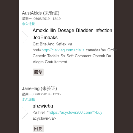
AustAbids (未验证)
星期一, 06/03/2019 - 12:19
永久连接
Amoxicillin Dosage Bladder Infection
JeaEmbaks
Cat Bite And Keflex <a
href=
http://cialviag.com>cialis
canada</a> Order
Generic Tadalis Sx Soft Comment Obtenir Du
Viagra Gratuitement
回复
JaneHag (未验证)
星期一, 06/03/2019 - 12:35
永久连接
ghzwjebq
<a href="
https://acyclovir200.com/">buy
acyclovir</a>
回复