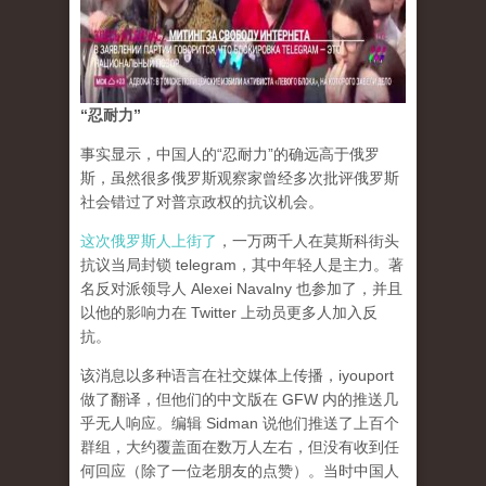
“忍耐力”
事实显示，中国人的“忍耐力”的确远高于俄罗
斯，虽然很多俄罗斯观察家曾经多次批评俄罗斯
社会错过了对普京政权的抗议机会。
这次俄罗斯人上街了
，一万两千人在莫斯科街头
抗议当局封锁 telegram，其中年轻人是主力。著
名反对派领导人 Alexei Navalny 也参加了，并且
以他的影响力在 Twitter 上动员更多人加入反
抗。
该消息以多种语言在社交媒体上传播，iyouport
做了翻译，但他们的中文版在 GFW 内的推送几
乎无人响应。编辑 Sidman 说他们推送了上百个
群组，大约覆盖面在数万人左右，但没有收到任
何回应（除了一位老朋友的点赞）。当时中国人