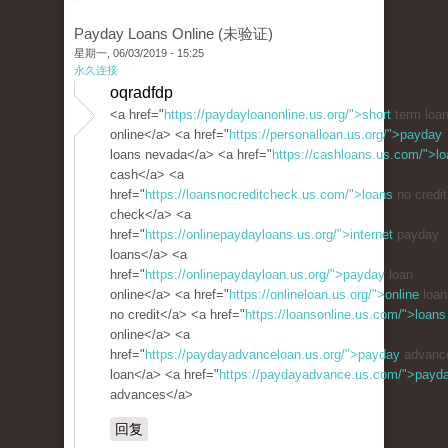
Payday Loans Online (未验证)
星期一, 06/03/2019 - 15:25
永久连接
oqradfdp
<a href="
https://paydayloanonline.us.org/">short
term loa
online</a> <a href="
https://personalloan.us.org/">payday
loans nevada</a> <a href="
https://cashloans.us.com/">lo
cash</a> <a
href="
https://loansnocreditcheck.us.com/">loans
no credit
check</a> <a
href="
https://onlinepaydayloans.us.org/">internet
payday
loans</a> <a
href="
https://onlinepaydayloan.us.org/">payday
loan
online</a> <a href="
https://onlineloan.us.org/">online
loan
no credit</a> <a href="
https://loansonline.us.com/">loans
online</a> <a
href="
https://paydayadvanceloan.us.org/">payday
advanc
loan</a> <a href="
https://paydayadvance.us.com/">payd
advances</a>
回复