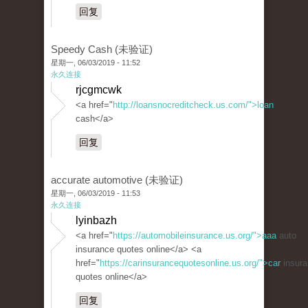
回复
Speedy Cash (未验证)
星期一, 06/03/2019 - 11:52
永久连接
rjcgmcwk
<a href="
http://loansnocreditcheck.us.com/">loan
cash</a>
回复
accurate automotive (未验证)
星期一, 06/03/2019 - 11:53
永久连接
lyinbazh
<a href="
https://automobileinsurance.us.org/">aaa
auto
insurance quotes online</a> <a
href="
https://carinsurancequotesonline.us.org/">car
insura
quotes online</a>
回复