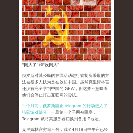
“闹大了”和“没闹大”
俄罗斯对其公民的在线活动进行管制所采取的方
法被很多人认为是在效仿中国。虽然克里姆林宫
还没有完全学到中国的 GFW，但这并不意味着
他们会停止打击互联网的尝试。
半个月前，俄罗斯阻止 telegram 的行动进入了
猫鼠游戏部分
，一旦第一个子网被阻塞，
Telegram 就将其服务器切换到备用IP地址。
克里姆林宫穷追不舍，截至4月19日中午它已经