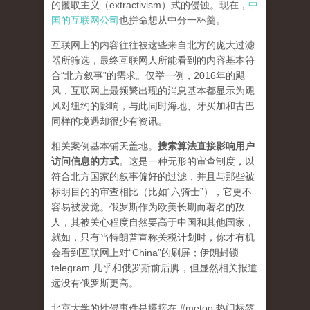
的攫取主义（extractivism）式的侵蚀。现在，
中
国的互联网公司
也拼命想从中分一杯羹。
互联网上的内容往往被这些来自北方的庞大过滤
器所筛选，最终互联网人所能看到的内容基本符
合“北方叙事”的需求。仅举一例，2016年的飓
风，互联网上最频繁出现的消息基本都显示为飓
风对纽约的影响，与此同时海地、牙买加和古巴
同样的境遇却很少有资讯。
相关案例基本铺天盖地。
搜索算法直接影响用户
访问信息的方式
。
这是一种无形的审查制度，以
符合北方国家的叙事偏好的过滤，并且与那些被
标明目的的审查相比（比如“六骑士”），它更不
容易被发觉。俄罗斯作为欧美长期而著名的敌
人，其被关心程度自然要高于中国和其他国家，
就如，只有当特朗普宣称关税计划时，你才有机
会看到互联网上对“China”的刷屏；伊朗封锁
telegram 几乎和俄罗斯前后脚，但显然相关报道
远没有俄罗斯更高。
北京大学的性侵事件是搭接在 #metoo 热门标签