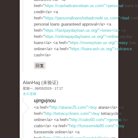
href="
https://cashadvanceloan.us.com/">personal
loans b
credit</a> <a
href="
https://personalloansforbadcredit.us.com/">bad
cred
personal loans guaranteed approval</a> <a
href="
https://fastpaydayloan.us.org/">lones</a>
<a
href="
https://onlinepaydayloans.us.org/">online
payday
loans</a> <a href="
https://moneyloan.us.org/">easy
loan
online</a> <a href="
https://loancash.us.org/">advance
cash</a>
回复
AlanHag (未验证)
星期一, 06/03/2019 - 17:17
永久连接
ujrrgvjnou
<a href="
http://atarax25.com/">buy
atarax</a> <a
href="
http://tetracyclinerx.com/">buy
tetracycline
online</a> <a href="
http://cialis60.com/">generic
for
cialis</a> <a href="
http://furosemide80.com/">buy
furosemide online</a> <a