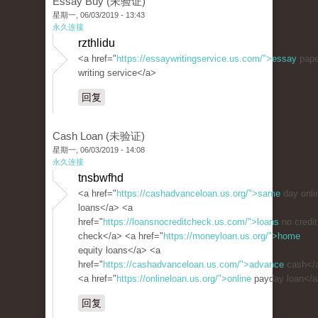
Essay Buy (未验证)
星期一, 06/03/2019 - 13:43
永久连接
rzthlidu
<a href="
https://essaywritingservice.us.com/">essay
pape
writing service</a>
回复
Cash Loan (未验证)
星期一, 06/03/2019 - 14:08
永久连接
tnsbwfhd
<a href="
https://cashadvanceloan.us.org/">same
day onli
loans</a> <a
href="
https://loansnocreditcheck.us.com/">loans
no credit
check</a> <a href="
https://moneyloan.us.org/">home
equity loans</a> <a
href="
https://cashadvanceloan.us.com/">advance
cash</
<a href="
https://onlineloan.us.org/">online
payday loan</
回复