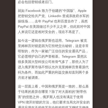
必会包括密钥或者后门。
就如 Facebook 致力于创建的“中国版”、Apple
把密钥交给共产党、LinkedIn 变成亲政府水军的
操练场……去年 PayPal 也和百度合作了，虽然
PayPal 在美国做过不少不义之举，但此前对中国
人来说它还是相对安全的，现在不再是了。
如今这一逻辑在俄罗斯也适用。Telegram 被克
里姆林宫封锁是因为它拒绝交出秘钥，这是非常
明智的，作为一家被广泛信任的安全通讯产品，
它必需维护自己的声誉根基。Telegram 显然比
很多美国大型科技公司有骨气多了，那些人为了
进入俄罗斯市场不惜以允许克里姆林宫查看源代
码为条件。而如此严重的利益交换却直到两个多
月前才被调查。
这一层面上看，中国和俄罗斯是一致的，那么基
于结果的差异在哪里？除了对大面积的“附带伤
害”的愤怒之外，俄罗斯人也没有满足于使用
VPN 绕开封锁的方法，他们要求当局允许安全的
通讯应用在不损伤其安全性的前提下继续方便使