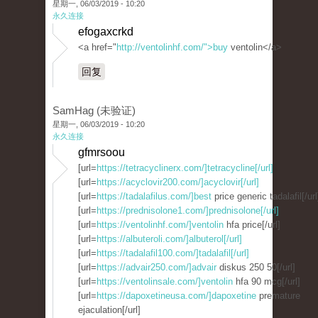
星期一, 06/03/2019 - 10:20
永久连接
efogaxcrkd
<a href="
http://ventolinhf.com/">buy
ventolin</a>
回复
SamHag (未验证)
星期一, 06/03/2019 - 10:20
永久连接
gfmrsoou
[url=
https://tetracyclinerx.com/]tetracycline[/url]
[url=
https://acyclovir200.com/]acyclovir[/url]
[url=
https://tadalafilus.com/]best
price generic tadalafil[/url
[url=
https://prednisolone1.com/]prednisolone[/url]
[url=
https://ventolinhf.com/]ventolin
hfa price[/url]
[url=
https://albuteroli.com/]albuterol[/url]
[url=
https://tadalafil100.com/]tadalafil[/url]
[url=
https://advair250.com/]advair
diskus 250 50[/url]
[url=
https://ventolinsale.com/]ventolin
hfa 90 mcg[/url]
[url=
https://dapoxetineusa.com/]dapoxetine
premature
ejaculation[/url]