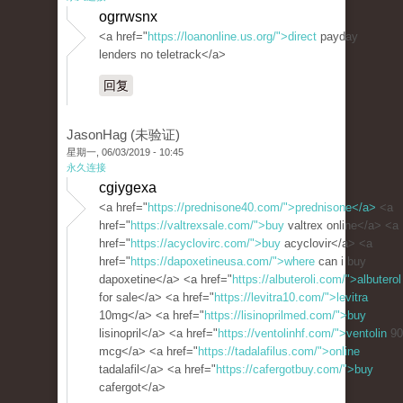
ogrrwsnx
<a href="
https://loanonline.us.org/">direct
payday
lenders no teletrack</a>
回复
JasonHag (未验证)
星期一, 06/03/2019 - 10:45
永久连接
cgiygexa
<a href="
https://prednisone40.com/">prednisone</a>
<a
href="
https://valtrexsale.com/">buy
valtrex online</a> <a
href="
https://acyclovirc.com/">buy
acyclovir</a> <a
href="
https://dapoxetineusa.com/">where
can i buy
dapoxetine</a> <a href="
https://albuteroli.com/">albuterol
for sale</a> <a href="
https://levitra10.com/">levitra
10mg</a> <a href="
https://lisinoprilmed.com/">buy
lisinopril</a> <a href="
https://ventolinhf.com/">ventolin
90
mcg</a> <a href="
https://tadalafilus.com/">online
tadalafil</a> <a href="
https://cafergotbuy.com/">buy
cafergot</a>