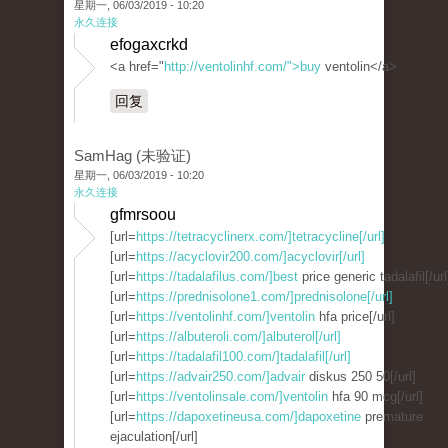
星期一, 06/03/2019 - 10:20
永久连接
efogaxcrkd
<a href="
http://ventolinhf.com/">buy
ventolin</a>
回复
SamHag (未验证)
星期一, 06/03/2019 - 10:20
永久连接
gfmrsoou
[url=
https://tetracyclinerx.com/]tetracycline[/url]
[url=
https://acyclovir200.com/]acyclovir[/url]
[url=
https://tadalafilus.com/]best
price generic tadalafil[/url
[url=
https://prednisolone1.com/]prednisolone[/url]
[url=
https://ventolinhf.com/]ventolin
hfa price[/url]
[url=
https://albuteroli.com/]albuterol[/url]
[url=
https://tadalafil100.com/]tadalafil[/url]
[url=
https://advair250.com/]advair
diskus 250 50[/url]
[url=
https://ventolinsale.com/]ventolin
hfa 90 mcg[/url]
[url=
https://dapoxetineusa.com/]dapoxetine
premature
ejaculation[/url]