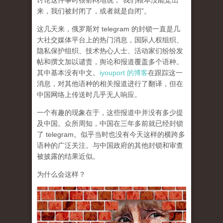
讨论这件事时很郁闷地说，“我们根本没能走出
来，我们被封闭了，或者就是自闭”。
这几天来，俄罗斯对 telegram 的封锁一直是几
大社交媒体平台上的热门消息，国际人权组织、
隐私保护组织、技术热心人士、活动家们纷纷发
帖和撰文加以谴责，舆论和报道覆盖多个语种。
其中基本没有中文。
iyouport 的博客
在跟踪这一
消息，对其他语种的相关报道进行了翻译，但在
中国网络上传送时几乎无人响应。
一个有趣的现象在于，这些报道中并没有多少提
及中国。众所周知，中国在三年多前就已经封锁
了 telegram。似乎当时也没有今天这样的横跨多
语种的广泛关注。与中国政府的其他封锁和审查
被披露的结果近似。
为什么会这样？