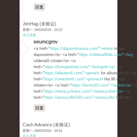
回复
JimHag (未验证)
星期一, 06/03/2019 - 10:22
永久连接
eeumcgmv
<a href="
https://dapoxetineusa.com/">where
to buy
dapoxetine</a> <a href="
https://sildenafiltab.com/">buy
sildenafil citrate</a> <a
href="
https://lisinoprilmed.com/">lisinopril</a>
<a
href="
https://albuteroli.com/">generic
for albuterol</a> <a
href="
https://ventolinhf.com/">proventil
hfa 90 mcg
inhaler</a> <a href="
https://levitra10.com/">lavitra</a>
<
href="
https://tetracyclinerx.com/">tetracycline</a>
<a
href="
https://amoxicillin250.com/">amoxicillin
500</a>
回复
Cash Advance (未验证)
星期一, 06/03/2019 - 10:41
永久连接