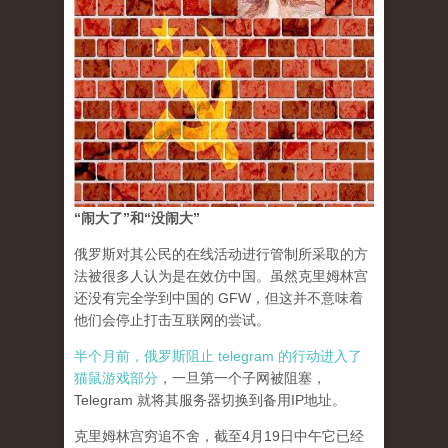
“闹大了”和“没闹大”
俄罗斯对其公民的在线活动进行管制所采取的方
法被很多人认为是在效仿中国。虽然克里姆林宫
还没有完全学到中国的 GFW，但这并不意味着
他们会停止打击互联网的尝试。
半个月前，俄罗斯阻止 telegram 的行动进入了
猫鼠游戏部分
，一旦第一个子网被阻塞，
Telegram 就将其服务器切换到备用IP地址。
克里姆林宫穷追不舍，截至4月19日中午它已经