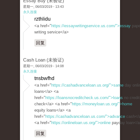
Essay Buy (未验证)
星期一, 06/03/2019 - 13:43
永久连接
rzthlidu
<a href="
https://essaywritingservice.us.com/">essay
pape
writing service</a>
回复
Cash Loan (未验证)
星期一, 06/03/2019 - 14:08
永久连接
tnsbwfhd
<a href="
https://cashadvanceloan.us.org/">same
day onli
loans</a> <a
href="
https://loansnocreditcheck.us.com/">loans
no credit
check</a> <a href="
https://moneyloan.us.org/">home
equity loans</a> <a
href="
https://cashadvanceloan.us.com/">advance
cash</
<a href="
https://onlineloan.us.org/">online
payday loan</
回复