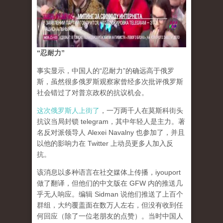
“忍耐力”
事实显示，中国人的“忍耐力”的确远高于俄罗
斯，虽然很多俄罗斯观察家曾经多次批评俄罗斯
社会错过了对普京政权的抗议机会。
这次俄罗斯人上街了
，一万两千人在莫斯科街头
抗议当局封锁 telegram，其中年轻人是主力。著
名反对派领导人 Alexei Navalny 也参加了，并且
以他的影响力在 Twitter 上动员更多人加入反
抗。
该消息以多种语言在社交媒体上传播，iyouport
做了翻译，但他们的中文版在 GFW 内的推送几
乎无人响应。编辑 Sidman 说他们推送了上百个
群组，大约覆盖面在数万人左右，但没有收到任
何回应（除了一位老朋友的点赞）。当时中国人