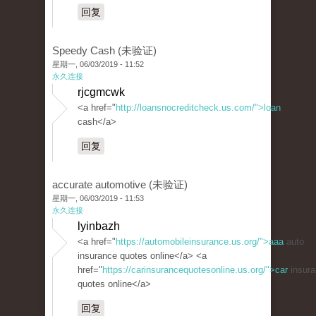
回复
Speedy Cash (未验证)
星期一, 06/03/2019 - 11:52
永久连接
rjcgmcwk
<a href="
http://loansnocreditcheck.us.com/">loan
cash</a>
回复
accurate automotive (未验证)
星期一, 06/03/2019 - 11:53
永久连接
lyinbazh
<a href="
https://automobileinsurance.us.org/">aaa
auto
insurance quotes online</a> <a
href="
https://carinsurancequotesonline.us.org/">car
insura
quotes online</a>
回复