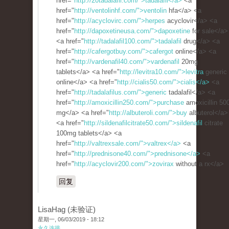
href="
http://20tadalafil.com/">tadalafil</a>
<a
href="
http://ventolinhf.com/">ventolin
hfa</a> <a
href="
http://acyclovirc.com/">herpes
acyclovir</a> <a
href="
http://dapoxetineusa.com/">dapoxetine
for sale</a>
<a href="
http://tadalafil100.com/">tadalafil
drug</a> <a
href="
http://cafergotbuy.com/">cafergot
online</a> <a
href="
http://vardenafil40.com/">vardenafil
20mg
tablets</a> <a href="
http://levitra10.com/">levitra
generic
online</a> <a href="
http://cialis50.com/">cialis</a>
<a
href="
http://tadalafilus.com/">generic
tadalafil</a> <a
href="
http://amoxicillin250.com/">purchase
amoxicillin 50
mg</a> <a href="
http://albuteroli.com/">buy
albuterol</a>
<a href="
http://sildenafilcitrate50.com/">sildenafil
citrate
100mg tablets</a> <a
href="
http://valtrexsale.com/">valtrex</a>
<a
href="
http://prednisone40.com/">prednisone</a>
<a
href="
http://acyclovir200.com/">zovirax
without a rx</a>
回复
LisaHag (未验证)
星期一, 06/03/2019 - 18:12
永久连接