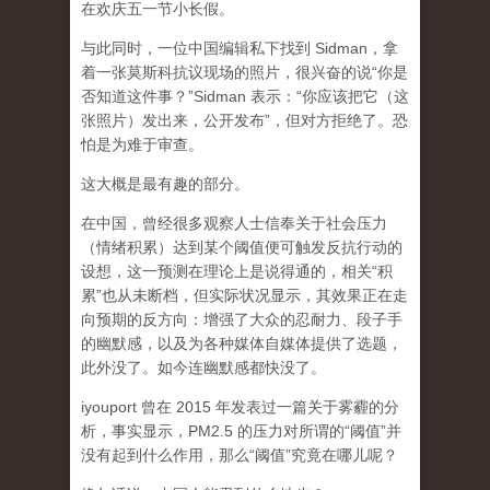
在欢庆五一节小长假。
与此同时，一位中国编辑私下找到 Sidman，拿
着一张莫斯科抗议现场的照片，很兴奋的说“你是
否知道这件事？”Sidman 表示：“你应该把它（这
张照片）发出来，公开发布”，但对方拒绝了。恐
怕是为难于审查。
这大概是最有趣的部分。
在中国，曾经很多观察人士信奉关于社会压力
（情绪积累）达到某个阈值便可触发反抗行动的
设想，这一预测在理论上是说得通的，相关“积
累”也从未断档，但实际状况显示，其效果正在走
向预期的反方向：增强了大众的忍耐力、段子手
的幽默感，以及为各种媒体自媒体提供了选题，
此外没了。如今连幽默感都快没了。
iyouport 曾在 2015 年发表过一篇关于雾霾的分
析，事实显示，PM2.5 的压力对所谓的“阈值”并
没有起到什么作用，那么“阈值”究竟在哪儿呢？