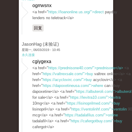
ogrrwsnx
<a href="
https://loanonline.us.org/">direct
payday
lenders no teletrack</a>
回复
JasonHag (未验证)
星期一, 06/03/2019 - 10:45
永久连接
cgiygexa
<a href="
https://prednisone40.com/">prednisone</a>
<a
href="
https://valtrexsale.com/">buy
valtrex online</a> <a
href="
https://acyclovirc.com/">buy
acyclovir</a> <a
href="
https://dapoxetineusa.com/">where
can i buy
dapoxetine</a> <a href="
https://albuteroli.com/">albuterol
for sale</a> <a href="
https://levitra10.com/">levitra
10mg</a> <a href="
https://lisinoprilmed.com/">buy
lisinopril</a> <a href="
https://ventolinhf.com/">ventolin
90
mcg</a> <a href="
https://tadalafilus.com/">online
tadalafil</a> <a href="
https://cafergotbuy.com/">buy
cafergot</a>