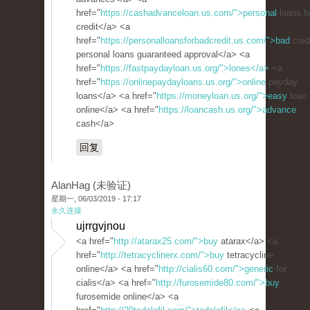
href="
https://cashadvanceloan.us.com/">personal
loans b
credit</a> <a
href="
https://personalloansforbadcredit.us.com/">bad
cred
personal loans guaranteed approval</a> <a
href="
https://fastpaydayloan.us.org/">lones</a>
<a
href="
https://onlinepaydayloans.us.org/">online
payday
loans</a> <a href="
https://moneyloan.us.org/">easy
loan
online</a> <a href="
https://loancash.us.org/">advance
cash</a>
回复
AlanHag (未验证)
星期一, 06/03/2019 - 17:17
永久连接
ujrrgvjnou
<a href="
http://atarax25.com/">buy
atarax</a> <a
href="
http://tetracyclinerx.com/">buy
tetracycline
online</a> <a href="
http://cialis60.com/">generic
for
cialis</a> <a href="
http://furosemide80.com/">buy
furosemide online</a> <a