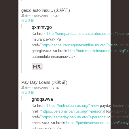
geico auto insu... (未验证)
星期一, 06/03/2019 - 15:37
永久连接
qxmrnvgo
<a href="
http://comparecarinsurancerates.us.com/">comp
insurance</a> <a
href="
http://carinsurancequotesonline.us.org/">auto
insura
georgia</a> <a href="
http://automobileinsurance.us.org/">
automobile insurance</a>
回复
Pay Day Loans (未验证)
星期一, 06/03/2019 - 17:16
永久连接
gnqqawva
<a href="
https://onlineloan.us.org/">new
payday lender</a
href="
https://personalloan.us.org/">personal
loan</a> <a
href="
https://samedayloan.us.org/">personal
loan no credi
check</a> <a href="
https://paydayadvance.us.com/">pa
advances</a> <a