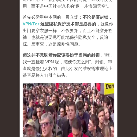
用，而不是中国社会追求的“退一步海阔天空”。
首先必需重申本网的一贯立场：
不论是否封锁，
VPN/Tor
这些隐私保护技术都是必要的，
就像你
出门要穿衣服一样，不仅要穿，而且不能穿开裆
裤，也就是说要尽可能地保护隐私安全，反追
踪、反审查，这是原则性问题。
但这并不意味着你应该妥协于当局的封锁
，“嗨，
我一直挂着 VPN 呢，随便你怎么封”。封锁、审
查就是侵犯人权的，由此引发的维权需求理论上
很容易将人们引向街头。