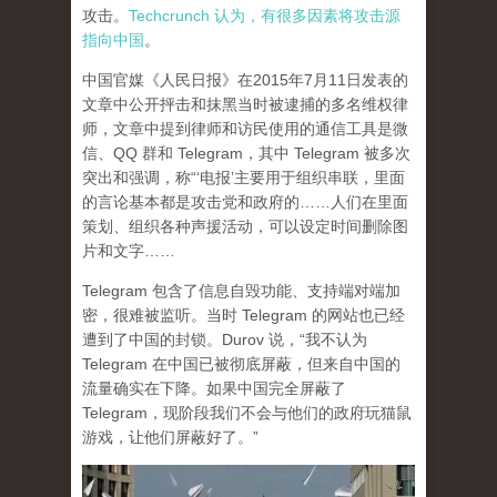
攻击。
Techcrunch 认为，有很多因素将攻击源
指向中国
。
中国官媒《人民日报》在2015年7月11日发表的
文章中公开抨击和抹黑当时被逮捕的多名维权律
师，文章中提到律师和访民使用的通信工具是微
信、QQ 群和 Telegram，其中 Telegram 被多次
突出和强调，称“‘电报’主要用于组织串联，里面
的言论基本都是攻击党和政府的……人们在里面
策划、组织各种声援活动，可以设定时间删除图
片和文字……
Telegram 包含了信息自毁功能、支持端对端加
密，很难被监听。当时 Telegram 的网站也已经
遭到了中国的封锁。Durov 说，“我不认为
Telegram 在中国已被彻底屏蔽，但来自中国的
流量确实在下降。如果中国完全屏蔽了
Telegram，现阶段我们不会与他们的政府玩猫鼠
游戏，让他们屏蔽好了。”