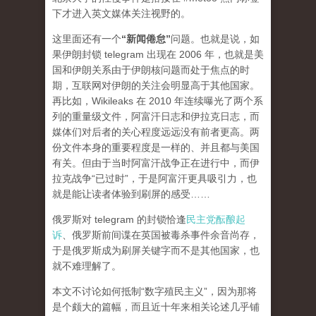
下才进入英文媒体关注视野的。
这里面还有一个
“新闻倦怠”
问题。也就是说，如
果伊朗封锁 telegram 出现在 2006 年，也就是美
国和伊朗关系由于伊朗核问题而处于焦点的时
期，互联网对伊朗的关注会明显高于其他国家。
再比如，Wikileaks 在 2010 年连续曝光了两个系
列的重量级文件，阿富汗日志和伊拉克日志，而
媒体们对后者的关心程度
远远
没有前者更高。两
份文件本身的重要程度是一样的、并且都与美国
有关。但由于当时阿富汗战争正在进行中，而伊
拉克战争“已过时”，于是阿富汗更具吸引力，也
就是能让读者体验到刷屏的感受……
俄罗斯对 telegram 的封锁恰逢
民主党酝酿起
诉
、俄罗斯前间谍在英国被毒杀事件余音尚存，
于是俄罗斯成为刷屏关键字而不是其他国家，也
就不难理解了。
本文不讨论如何抵制“数字殖民主义”，因为那将
是个颇大的篇幅，而且近十年来相关论述几乎铺