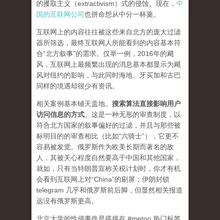
的攫取主义（extractivism）式的侵蚀。现在，
中
国的互联网公司
也拼命想从中分一杯羹。
互联网上的内容往往被这些来自北方的庞大过滤
器所筛选，最终互联网人所能看到的内容基本符
合“北方叙事”的需求。仅举一例，2016年的飓
风，互联网上最频繁出现的消息基本都显示为飓
风对纽约的影响，与此同时海地、牙买加和古巴
同样的境遇却很少有资讯。
相关案例基本铺天盖地。
搜索算法直接影响用户
访问信息的方式
。
这是一种无形的审查制度，以
符合北方国家的叙事偏好的过滤，并且与那些被
标明目的的审查相比（比如“六骑士”），它更不
容易被发觉。俄罗斯作为欧美长期而著名的敌
人，其被关心程度自然要高于中国和其他国家，
就如，只有当特朗普宣称关税计划时，你才有机
会看到互联网上对“China”的刷屏；伊朗封锁
telegram 几乎和俄罗斯前后脚，但显然相关报道
远没有俄罗斯更高。
北京大学的性侵事件是搭接在 #metoo 热门标签