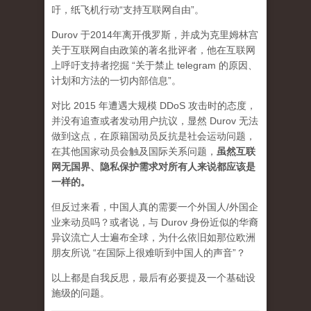
吁，纸飞机行动“支持互联网自由”。
Durov 于2014年离开俄罗斯，并成为克里姆林宫
关于互联网自由政策的著名批评者，他在互联网
上呼吁支持者挖掘 “关于禁止 telegram 的原因、
计划和方法的一切内部信息”。
对比 2015 年遭遇大规模 DDoS 攻击时的态度，
并没有追查或者发动用户抗议，显然 Durov 无法
做到这点，在原籍国动员反抗是社会运动问题，
在其他国家动员会触及国际关系问题，
虽然互联
网无国界、隐私保护需求对所有人来说都应该是
一样的。
但反过来看，中国人真的需要一个外国人/外国企
业来动员吗？或者说，与 Durov 身份近似的华裔
异议流亡人士遍布全球，为什么依旧如那位欧洲
朋友所说 “在国际上很难听到中国人的声音”？
以上都是自我反思，最后有必要提及一个基础设
施级的问题。