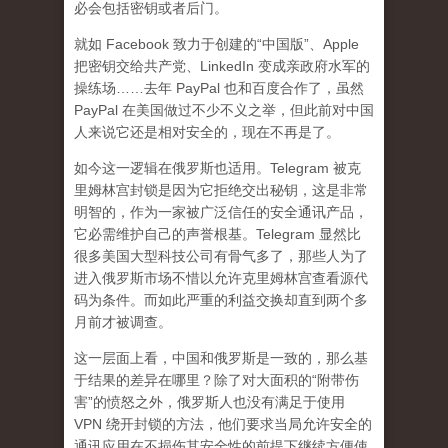
必会包括密钥或者后门。
就如 Facebook 致力于创建的“中国版”、Apple
把密钥交给共产党、LinkedIn 变成亲政府水军的
操练场……去年 PayPal 也和百度合作了，虽然
PayPal 在美国做过不少不义之举，但此前对中国
人来说它还是相对安全的，现在不再是了。
如今这一逻辑在俄罗斯也适用。Telegram 被克
里姆林宫封锁是因为它拒绝交出秘钥，这是非常
明智的，作为一家被广泛信任的安全通讯产品，
它必需维护自己的声誉根基。Telegram 显然比
很多美国大型科技公司有骨气多了，那些人为了
进入俄罗斯市场不惜以允许克里姆林宫查看源代
码为条件。而如此严重的利益交换却直到两个多
月前才被调查。
这一层面上看，中国和俄罗斯是一致的，那么基
于结果的差异在哪里？除了对大面积的“附带伤
害”的愤怒之外，俄罗斯人也没有满足于使用
VPN 绕开封锁的方法，他们要求当局允许安全的
通讯应用在不损伤其安全性的前提下继续方便使