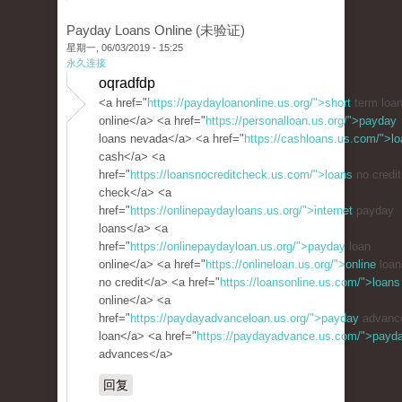
Payday Loans Online (未验证)
星期一, 06/03/2019 - 15:25
永久连接
oqradfdp
<a href="
https://paydayloanonline.us.org/">short
term loa
online</a> <a href="
https://personalloan.us.org/">payday
loans nevada</a> <a href="
https://cashloans.us.com/">lo
cash</a> <a
href="
https://loansnocreditcheck.us.com/">loans
no credit
check</a> <a
href="
https://onlinepaydayloans.us.org/">internet
payday
loans</a> <a
href="
https://onlinepaydayloan.us.org/">payday
loan
online</a> <a href="
https://onlineloan.us.org/">online
loan
no credit</a> <a href="
https://loansonline.us.com/">loans
online</a> <a
href="
https://paydayadvanceloan.us.org/">payday
advanc
loan</a> <a href="
https://paydayadvance.us.com/">payd
advances</a>
回复