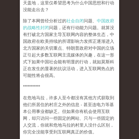
天盖地，这里仅希望思考为什么中国思想和行动
没能走出去？
除了本网曾经分析过的
社会自闭
问题、
中国政府
的战略性封闭
问题，还有行动能力问题。就算没
有打破北方国家主导互联网内容的整体生态，中
国政府在欧美持续的所谓影响力发挥正逐渐进入
北方国家的关切重点、特朗普政府对中国的立场
正引起大多数互联网主流媒体的兴趣，在这一形
式下如果中国社会能有明显的行动，就如莫斯科
正在发生的显著的抗议活动，进入互联网热点的
可能性将会很高。
***********
在危地马拉，许多人至今都没有其他方式获取到
他们所居住的村庄之外的信息 - 甚至连电力等基
本公用事业都缺乏。但如果你有机会使用互联
网，却只访问一些固定的网站、只与一些固定的
人交流，你就和危地马拉的村里人没什么区别，
你完全没能享受到互联网真正的价值。