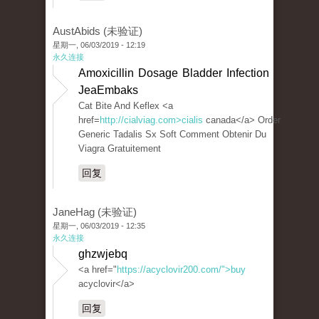
AustAbids (未验证)
星期一, 06/03/2019 - 12:19
永久连接
Amoxicillin Dosage Bladder Infection
JeaEmbaks
Cat Bite And Keflex <a
href=
http://cialviag.com>cialis
canada</a> Order
Generic Tadalis Sx Soft Comment Obtenir Du
Viagra Gratuitement
回复
JaneHag (未验证)
星期一, 06/03/2019 - 12:35
永久连接
ghzwjebq
<a href="
https://acyclovir200.com/">buy
acyclovir</a>
回复