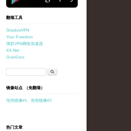
翻墙工具
ShadowVPN
Your Freedom
倩影VPN网络加速器
XX-Net
GranGorz
搜索表单
搜索
镜像站点 （免翻墙）
泡泡
镜像
#1
泡泡
镜像#2
热门文章