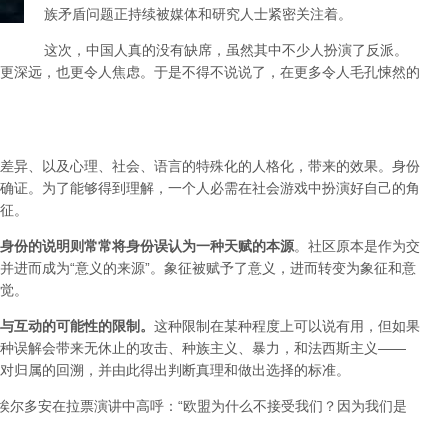
族矛盾问题正持续被媒体和研究人士紧密关注着。
这次，中国人真的没有缺席，虽然其中不少人扮演了反派。
更深远，也更令人焦虑。于是不得不说说了，在更多令人毛孔悚然的
差异、以及心理、社会、语言的特殊化的人格化，带来的效果。身份
确证。为了能够得到理解，一个人必需在社会游戏中扮演好自己的角
征。
身份的说明则常常将身份误认为一种天赋的本源
。
社区原本是作为交
并进而成为“意义的来源”。象征被赋予了意义，进而转变为象征和意
觉。
与互动的可能性的限制。
这种限制在某种程度上可以说有用，但如果
种误解会带来无休止的攻击、种族主义、暴力，和法西斯主义——
对归属的回溯，并由此得出判断真理和做出选择的标准。
埃尔多安在拉票演讲中高呼
：“
欧盟为什么不接受我们
？
因为我们是