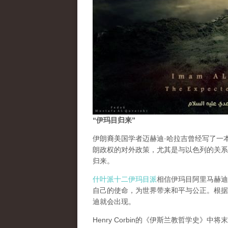
“伊玛目归来”
伊朗裔美国学者迈赫迪·哈拉吉曾经写了一
朗政权的对外政策，尤其是与以色列的关系
归来。
什叶派十二伊玛目派
相信伊玛目阿里马赫迪
自己的使命，为世界带来和平与公正。根据
迪就会出现。
Henry Corbin的《伊斯兰教哲学史