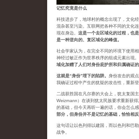
记忆究竟是什么
科技进步了，地球村的概念出现了，文化经
混杂甚至污染。互联网把各种不同的文化连
现在身边。
这是一个去区域化的过程，也是
是一种逆向的、复区域化的峰值
。
社会学家认为，在完全不同的环境下使用相
神经过敏正作为世界秩序的组成元素出现。
域化加赠了人们对身份庇护所和归属确证的
这就是“身份”埋下的陷阱
。
身份攻击的观点
我确证过程中产生的犹疑的攻击性，重新登
二战获胜国在凡尔赛的大会上，犹太复国主义发
Weizmann）在谈到犹太民族要求重新
的基础，但今天再听一遍的话，你会怎么感
部分，但身份并不是记忆的基础，恰恰相反
这句话让以色列得以建国，而以色列和巴勒
战争。