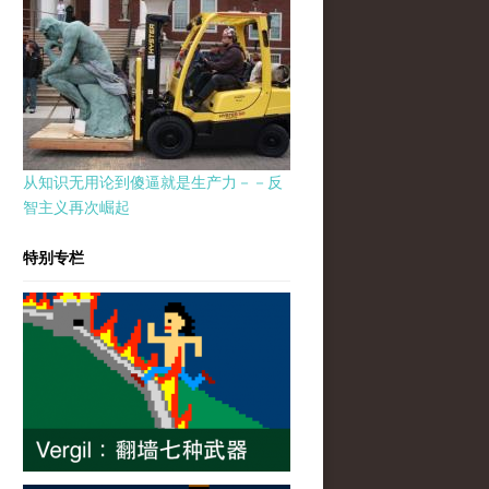
从知识无用论到傻逼就是生产力－－反
智主义再次崛起
特别专栏