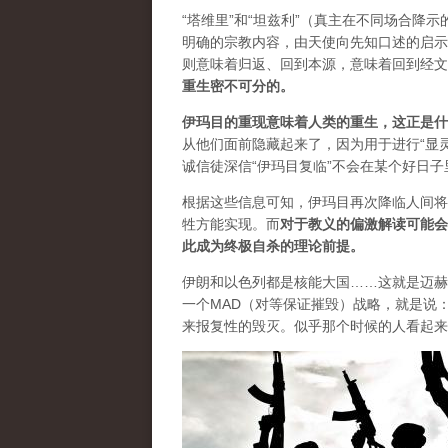
“塔维里”和“坦兹利”（真主在不同场合降
明确的宗教内容，由天使向先知口述的启示
则意味着归返、回到本源，意味着回到经文
重生密不可分的
。
伊玛目的重现意味着人类的重生，这正是什
从他们面前隐藏起来了，因为用于进行“显
诚信徒深信“伊玛目复临”不会在某个好日
根据这些信息可知，伊玛目再次降临人间将
牲方能实现。而
对于教义的偏激解读可能会
此成为终极自杀的理论前提
。
伊朗和以色列都是核能大国……这就是迈赫
一个MAD（对等保证摧毁）战略，就是说
来报复性的毁灭。似乎那个时候的人看起来