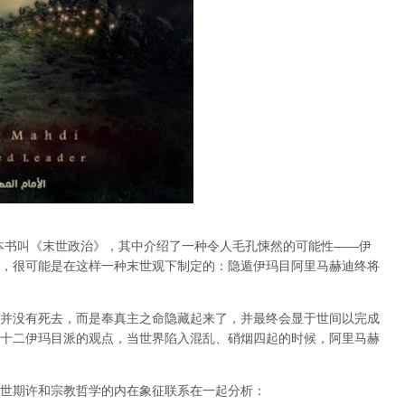
本书叫《末世政治》，其中介绍了一种令人毛孔悚然的可能性——伊
，很可能是在这样一种末世观下制定的：隐遁伊玛目阿里马赫迪终将
并没有死去，而是奉真主之命隐藏起来了，并最终会显于世间以完成
十二伊玛目派的观点，当世界陷入混乱、硝烟四起的时候，阿里马赫
》中将末世期许和宗教哲学的内在象征联系在一起分析：