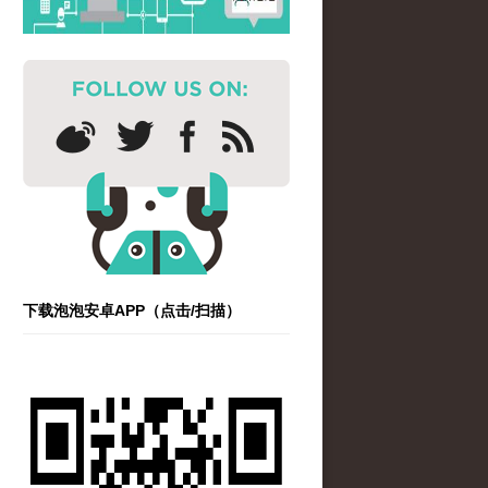
下载泡泡安卓APP（点击/扫描）