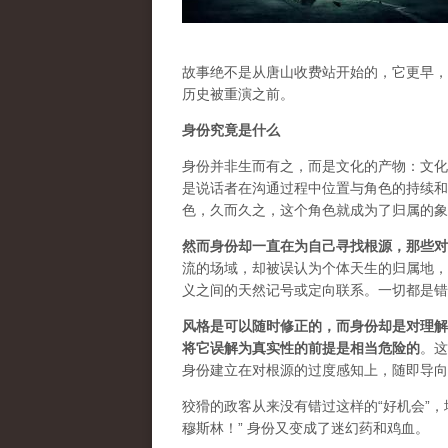
故事绝不是从唐山收费站开始的，它更早，
历史被重演之前。
身份究竟是什么
身份并非生而有之，而是文化的产物：文化
是说话者在沟通过程中位置与角色的持续和
色，久而久之，这个角色就成为了归属的象
然而身份却一直在为自己寻找根源，那些对
流的场域，却被误认为个体天生的归属地，
义之间的天然记号或定向联系。一切都是错
风格是可以随时修正的，而身份却是对理解
将它误解为真实性的前提是相当危险的
。这
身份建立在对根源的过度感知上，随即导向
狡猾的政客从来没有错过这样的
“
好机会
”，
穆斯林
！”
身份又变成了迷幻药和鸡血。