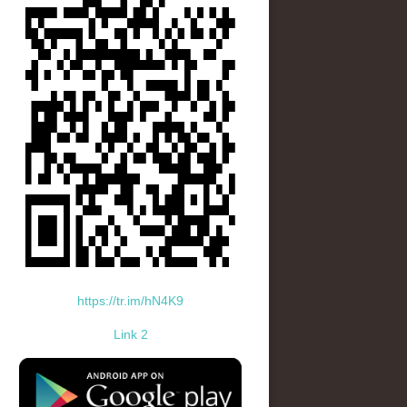
https://tr.im/hN4K9
Link 2
standard-icon-googleplay-app-store.png