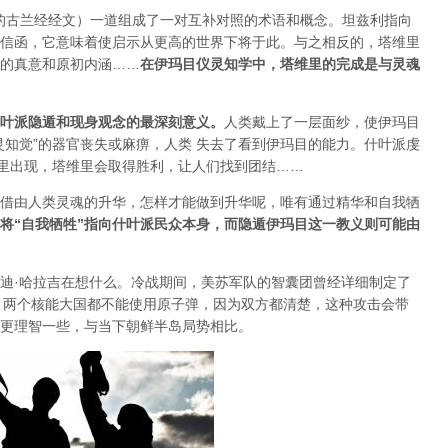
示的古兰经经文）一道组成了一对互补对照的术语和概念。坦兹利指向
信函，它意味着使启示从更高的世界下将于此。与之相反的，塔维里
的真意和原初内涵……
在伊玛目仪灵知学中，塔维里的完成是与灵魂
叶派隐遁和现身观念的最深刻意义
。
人类戴上了一层面纱，使伊玛目
灵知觉”的器官丧失或麻痹，人类 失去了看到伊玛目的能力。什叶派虔
子里出现，塔维里会取得胜利，让人们找到团结……
借由人类灵魂的升华，怎样才能做到升华呢，唯有通过精华和自我牺
将“自我牺牲”指向什叶派民众本身，而隐遁伊玛目这一教义则可能由
迪·哈拉吉在想什么。冷战期间，美苏军队的智囊团曾经详细制定了
：两个核能大国都不能使用原子弹，因为双方都清楚，这种攻击会带
更理智一些，与当下朝鲜半岛局势相比。