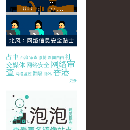
占中
社
台湾
审查
微博
新闻自由
网络审
交媒体
网络安全
查
香港
翻墙
网络监控
隐私
更多
pao-pao-banner-mirror-site-120814.jpg