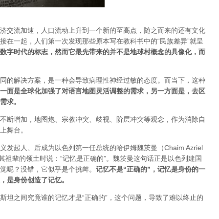
济交流加速，人口流动上升到一个新的至高点，随之而来的还有文化
接在一起，人们第一次发现那些原本写在教科书中的“民族差异”就呈
数字时代的标志，然而它最先带来的并不是地球村概念的具像化，而
同的解决方案，是一种会导致病理性神经过敏的态度。而当下，这种
一面是全球化加强了对语言地图灵活调整的需求，另一方面是，去区
需求
。
不断增加，地图炮、宗教冲突、歧视、阶层冲突等观念，作为消除自
上舞台。
起人、后成为以色列第一任总统的哈伊姆魏茨曼（Chaim Azriel
获得其祖辈的领土时说：“记忆是正确的”。魏茨曼这句话正是以色列建国
觉呢？没错，它似乎是个挑衅。
记忆不是“正确的”，记忆是身份的一
，是身份创造了记忆。
斯坦之间究竟谁的记忆才是“正确的”，这个问题，导致了难以终止的