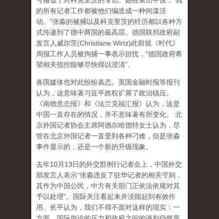
号播放了对科克里茨的专访。她在采访中说，"我
的所有记者工作都被他们编造成一种间谍活
动。"张淼的被捕以及科克里茨的经历都以各种方
式传递到了德中两国的最高层。德国联邦政府副
发言人威尔茨(Christiane Wirtz)此前就《时代》
周报工作人员被拘捕一事表示担忧，“德国政府希
望相关指控能够尽快得以澄清”。
各国媒体也对此纷纷表态。英国金融时报等报刊
认为，这意味著习近平政权扩展了政治镇压。
《南德意志报》和《法兰克福汇报》认为，这是
中国一直存在的情况，并不意味著有所变化。 北
京外国记者协会主席阿德尔哈德特女士认为，尽
管在北京外国记者一直受到各种刁难，但是张淼
事件显示的，还是一个新的升级现象。
去年10月13日的外交部例行记者会上，中国外交
部发言人表示“张淼违反了驻华记者的相关守则，
其作为中国公民，中方有关部门正依法依规对其
予以处理”。国际关注看起来并没能起到有效作
用。长平认为，我们不得不面对这样的现实：一
方面，国际舆论的压力和政府之间的谈判仍然是