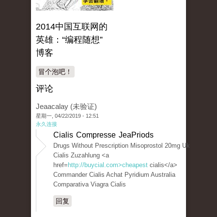
2014中国互联网的
英雄：“编程随想”
博客
冒个泡吧！
评论
Jeaacalay (未验证)
星期一, 04/22/2019 - 12:51
永久连接
Cialis Compresse JeaPriods
Drugs Without Prescription Misoprostol 20mg Uk
Cialis Zuzahlung <a
href=
http://buycial.com>cheapest
cialis</a>
Commander Cialis Achat Pyridium Australia
Comparativa Viagra Cialis
回复