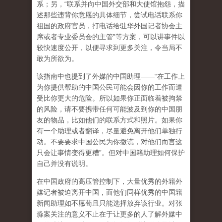
系；另，“联系并向中国外交部和大使馆抱怨，描
述那些违背你意愿的具体细节，尝试电话联系你
祖国的政府官员，打电话给驻华外国记者协会主
席或者专业委员会的主管”等方案，可以讲事件以
较快速度公开，以便寻求到更多关注，令当局不
敢为所欲为。
该指南中也提到了外媒的中国助理——“在工作上
为你提供帮助的中国公民可能会因你的工作而遭
受比你更大的危险。所以如果你正面临着被拘禁
的风险，请不要携带任何可能波及到你的中国朋
友的物品，比如他们的联系方式和照片。如果你
有一个助理或者翻译，尽量避免离开他们单独行
动。不要要求中国公民为你撒谎，对他们而言这
只会让事情变得更糟”。但对中国籍助理如何保护
自己并没有说明。
在中国政府的高压管控制下，大量优秀的外籍外
媒记者被迫离开中国，而他们同样优秀的中国籍
新闻助理如不愿苟且只能选择放弃该行业。对张
淼案关注的意义不止在于让更多的人了解外媒中