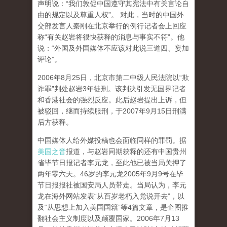
声明说：“我们敦促中国遵守其宪法中有关言论自
由的规定以及尊重人权”。 对此，当时的中国外
交部发言人秦刚在北京举行的例行记者会上回应
称“有关赵岩将很快获释的消息与事实不符”。他
说：“外国及外国媒体不应该对此说三道四、妄加
评论”。
2006年8月25日，北京市第二中级人民法院以“欺
诈罪”判处赵岩3年徒刑。该判决引发无国界记者
和香港社会的强烈反应。此后赵岩提出上诉，但
被驳回，继而持续服刑，于2007年9月15日刑满
后方获释。
中国媒体人给外媒投稿也会面临同样的罪罚。据
美国之音
报道，与赵岩同期获释的还有中国贵州
省毕节日报记者李元龙，至此他已被当局关押了
两年零六天。46岁的李元龙2005年9月9号在毕
节日报报社被国安局人员带走。当局认为，李元
龙在海外网站发表“从百岁老朽入党说开去”，以
及“从思想上加入美国国籍”等4篇文章，是企图推
翻社会主义制度以及颠覆国家。2006年7月13