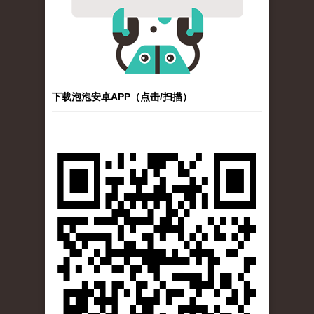
下载泡泡安卓APP（点击/扫描）