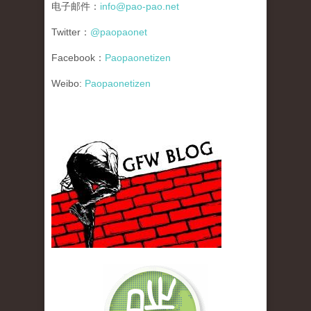
电子邮件：
info@pao-pao.net
Twitter：
@paopaonet
Facebook：
Paopaonetizen
Weibo:
Paopaonetizen
gfw_blog_small.jpg