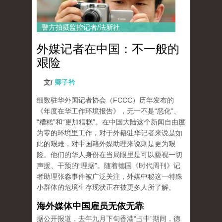
警方拍摄监控记者/法新社
外媒记者在中国：不一般的
艰险
文/
卿子衿
细数驻华外国记者协会（FCCC）历年发布的
《年度在华工作环境报告》，无一不是“恶化”、
“糟糕”和“更加糟糕”。在中国大陆这个新闻自由度
为零的环境里工作，对于外籍驻华记者来说是如
此的艰难，对中国籍外媒助理来说则是更为艰
险。他们的华人身份在当局眼里是可以藐视一切
声援、干预的“理据”。随着德国《时代周刊》记
者助理张淼事件被广泛关注，外媒中秘这一特殊
小群体的危境生存现状正在被更多人所了解。
海外媒体中国雇员无依无靠
据公开报道，去年九月下旬香港“占中”期间，德