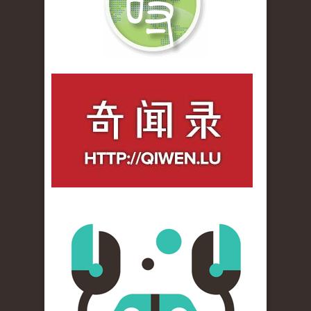
qiwenlu_logo.jpg