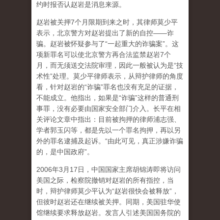
约时报否认赵岩是消息来源。
赵岩被关押7个月限期到来之时，其律师莫少平
表示，北京警方对赵岩提出了新的自控——诈
骗。赵岩被怀疑参与了“一起重大的诈骗案”。这
项新罪名可以使北京警方再合法监禁赵岩7个
月，而无须送交法院审理，因此一般被认为是“技
术性”处理。莫少平律师表示，从辩护律师的角度
看，针对赵岩的“诈骗”罪名也没有充足的证据，
不能成立。他指出，如果是“诈骗”这样的普通刑
事罪，没有必要由国家安全部门介入。长平在相
关评论文章中指出：目前被拘押的律师浦志强、
学者郭玉闪等，都是先以一个罪名拘押，再以另
外的罪名逮捕及起诉。“由此可见，真正涉嫌诈骗
的，是中国政府”。
2006年3月17日，中国国家主席胡锦涛即将访问
美国之际，检察院撤销对赵岩的所有指控，当
时，辩护律师莫少平认为“赵岩很快会被释放”，
但彼时赵岩还在继续被关押。同期，美国驻华使
馆继续要求释放赵岩。发言人引述美国国务院的