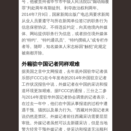
号，他被贵州省毕节市中级人民法院以“煽动颠覆
罪”判处两年有期徒刑、剥夺政治权利两年。
2014年7月9日，国家新闻出版广电总局要求新闻
从业人员要遵守与所在新闻单位签订的职务行为
信息保密协议。不得违反约定，向其他境内外媒
体、网站提供职务行为信息，或者担任境外媒体
的“特约”、“特约通讯员”、“特约撰稿人”或专栏作
者等。随即，知名媒体人宋志标因“触犯”此规定
被南都开除。
外籍驻中国记者同样艰难
据美国之音中文网报道，去年底外国驻华记者俱
乐部(FCCC)在今年发布的2014年外国驻京记者
工作状况报告中说，外媒记者在中国的采访和报
道环境更加艰难。据FCCC的通报，三分之二参
与2014年度驻华外国记者协会调查的记者表示，
在过去一年中，他们在中国从事报道的过程中遭
遇干预、骚扰以及暴力行为。“西藏对外国记者来
说仍然是禁区。外媒记者前往西藏采访需要层层
审批。外媒记者虽然可以去新疆采访，但是当地
警方经常干预外媒记者，使采访和报道无法顺利