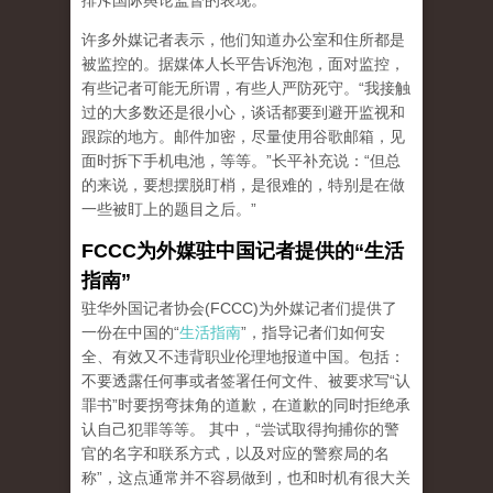
排斥国际舆论监督的表现。”
许多外媒记者表示，他们知道办公室和住所都是
被监控的。据媒体人长平告诉泡泡，面对监控，
有些记者可能无所谓，有些人严防死守。“我接触
过的大多数还是很小心，谈话都要到避开监视和
跟踪的地方。邮件加密，尽量使用谷歌邮箱，见
面时拆下手机电池，等等。”长平补充说：“但总
的来说，要想摆脱盯梢，是很难的，特别是在做
一些被盯上的题目之后。”
FCCC
为外媒驻中国记者提供的
“
生活
指南
”
驻华外国记者协会(FCCC)为外媒记者们提供了
一份在中国的“
生活指南
”，指导记者们如何安
全、有效又不违背职业伦理地报道中国。包括：
不要透露任何事或者签署任何文件、被要求写“认
罪书”时要拐弯抹角的道歉，在道歉的同时拒绝承
认自己犯罪等等。 其中，“尝试取得拘捕你的警
官的名字和联系方式，以及对应的警察局的名
称”，这点通常并不容易做到，也和时机有很大关