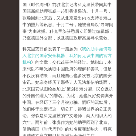
国《时代周刊》前驻北京记者科克里茨带同其中
国籍新闻助理张淼一起到香港采访。十月一号，
张淼回到北京后，又从北京发出内地支持香港占
中的照片等讯息。十月二号，她被当局以“寻衅闹
事”为由逮捕。科克里茨获悉后立即通过编辑部，
乃至德国外交部，以及德国政府高层寻求营救。
科克里茨日前发表了一篇题为《
我的助手如何卷
入北京的国家安全机器、我如何见识中国的官方
机构
》的文章，交代该事件的经过。她指出，本
来想以不曝光换取中国政府的理解和善意，但是
不仅没有结果，而且她自己也多次被北京的国安
审讯。她亲身经历了那些让人无法相信的场面，
北京国安试图给她加上“策划香港分裂、民众反抗
的外国代理人”的罪名。为此，她也只好匆匆离开
中国。在经历了三个月被欺骗、恫吓的沉默后，
他们终于决定把这一切公开，诉诸世界的公正舆
论。张淼是科克里茨的中文老师，两人相识大约
六年。两年前，张淼作为她的助手回到了北京。
借助德国《时代周刊》的知名度和影响力，科克
里茨的文章立即引起欧洲社会强烈关注。