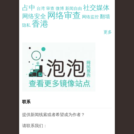
占中
社交媒体
台湾
审查
微博
新闻自由
网络审查
网络安全
翻墙
网络监控
香港
隐私
更多
pao-pao-banner-mirror-site-120814.jpg
联系
提供新闻线索或者希望成为作者？
请联系我们：