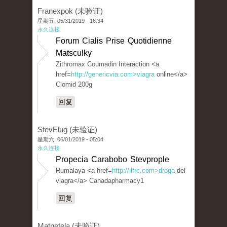
Franexpok (未验证)
星期五, 05/31/2019 - 16:34
永久连接
Forum Cialis Prise Quotidienne
Matsculky
Zithromax Coumadin Interaction <a
href=
http://genericvia.com>viagra
online</a>
Clomid 200g
回复
StevElug (未验证)
星期六, 06/01/2019 - 05:04
永久连接
Propecia Carabobo Stevprople
Rumalaya <a href=
http://ilfrc.com>droga
del
viagra</a> Canadapharmacy1
回复
Matnetela (未验证)