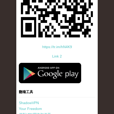
https://tr.im/hN4K9
Link 2
standard-icon-googleplay-app-store.png
翻墙工具
ShadowVPN
Your Freedom