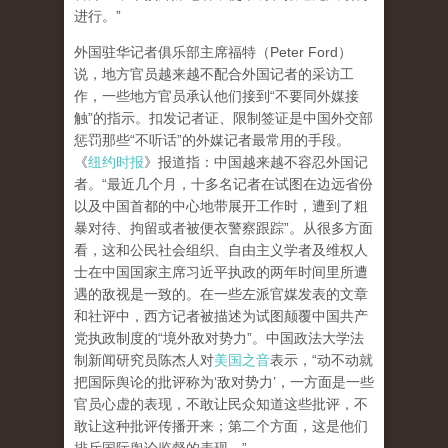
进行。”
外国驻华记者俱乐部主席福特（Peter Ford）
说，地方官员越来越不配合外国记者的采访工
作，一些地方官员承认他们接到“不要同外媒接
触”的指示。扣发记者证、限制签证是中国外交部
惩罚那些“不听话”的外媒记者最常用的手段。
《
纽约时报
》报道指：中国越来越不容忍外国记
者。“最近几个月，十多名记者在试图在边远省份
以及中国首都的中心地带展开工作时，遭到了粗
暴对待、拘留或者被便衣警察跟踪”。从很多方面
看，这和公民社会组织、自由主义学者及维权人
士在中国国家主席习近平执政的两年时间里所遭
遇的敌视是一致的。在一些左派官媒发表的文章
和社评中，西方记者被描述为试图颠覆中国共产
党执政制度的“境外敌对势力”。中国政法大学法
制新闻研究员陈杰人对
美国之音
表示，“动不动就
把国际舆论的批评称为‘敌对势力’，一方面是一些
官员心虚的表现，不敢让民众知道这些批评，不
敢让这种批评传播开来；第二个方面，这是他们