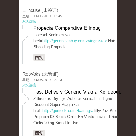
Ellincuse (未验证)
星期一, 06/03/2019 - 18:45
永久连接
Propecia Comparativa Ellnoug
Lioresal Baclofen <a
href=
http://genericviabuy.com>viagra</a>
Hair
Shedding Propecia
回复
RebVoks (未验证)
星期二, 06/04/2019 - 20:13
永久连接
Fast Delivery Generic Viagra KelIdeodo
Zithromax Dry Eye Acheter Xenical En Ligne
Discount Super Viagra <a
href=
http://gemeds.com>kamagra
lilly</a> Preis
Propecia 98 Stuck Cialis En Venta Lowest Price
Cialis 20mg Brand In Usa
回复