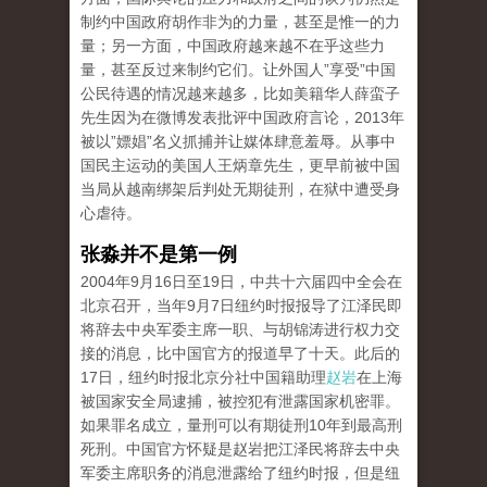
制约中国政府胡作非为的力量，甚至是惟一的力
量；另一方面，中国政府越来越不在乎这些力
量，甚至反过来制约它们。让外国人”享受”中国
公民待遇的情况越来越多，比如美籍华人薛蛮子
先生因为在微博发表批评中国政府言论，2013年
被以”嫖娼”名义抓捕并让媒体肆意羞辱。从事中
国民主运动的美国人王炳章先生，更早前被中国
当局从越南绑架后判处无期徒刑，在狱中遭受身
心虐待。
张淼并不是第一例
2004年9月16日至19日，中共十六届四中全会在
北京召开，当年9月7日纽约时报报导了江泽民即
将辞去中央军委主席一职、与胡锦涛进行权力交
接的消息，比中国官方的报道早了十天。此后的
17日，纽约时报北京分社中国籍助理
赵岩
在上海
被国家安全局逮捕，被控犯有泄露国家机密罪。
如果罪名成立，量刑可以有期徒刑10年到最高刑
死刑。中国官方怀疑是赵岩把江泽民将辞去中央
军委主席职务的消息泄露给了纽约时报，但是纽