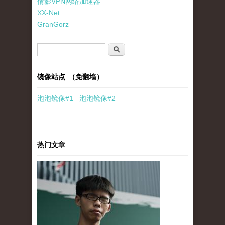
倩影VPN网络加速器
XX-Net
GranGorz
搜索表单
搜索
镜像站点 （免翻墙）
泡泡
镜像
#1
泡泡
镜像#2
热门文章