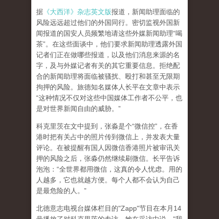
据
《大西洋》杂志英文版
报道，新闻助理面临的
风险远远超过他们的外国同行。密切监视外国新
闻报道的国安人员频繁地请这些外媒新闻助理“喝
茶”。在这些面谈中，他们要求新闻助理透露外国
记者们正在做哪些报道，以及他们消息来源的名
字，及与外媒记者有关的其它重要信息。拒绝配
合的新闻助理将面临被骚扰、殴打和甚至无限期
拘押的风险。旅德知名媒体人长平在文章中表示
“这种情况不仅对这些中国媒体工作者不公平，也
是对世界新闻自由的威胁。”
科克里茨在文中提到，张淼是个“微信控”，在香
港时把有关占中的照片传到微信上，并发表大量
评论。在被提醒有国人因微信香港照片被审讯关
押的风险之后，张淼仍然继续刷微信。长平告诉
泡泡：“全世界都用微信，这真的令人忧虑。用的
人越多，它也就越方便。每个人都不会认为自己
是最危险的人。”
北德意志电视台媒体栏目的"Zapp"节目在本月14