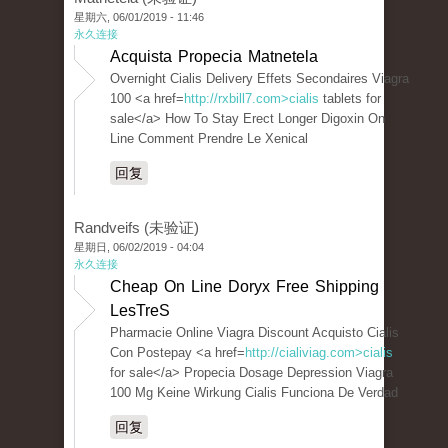
星期六, 06/01/2019 - 11:46
永久连接
Acquista Propecia Matnetela
Overnight Cialis Delivery Effets Secondaires Viagra
100 <a href=
http://rxbill7.com>cialis
tablets for
sale</a> How To Stay Erect Longer Digoxin On
Line Comment Prendre Le Xenical
回复
Randveifs (未验证)
星期日, 06/02/2019 - 04:04
永久连接
Cheap On Line Doryx Free Shipping
LesTreS
Pharmacie Online Viagra Discount Acquisto Cialis
Con Postepay <a href=
http://cialiviag.com>cialis
for sale</a> Propecia Dosage Depression Viagra
100 Mg Keine Wirkung Cialis Funciona De Verdad
回复