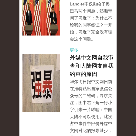
Landler不仅抛给了奥
巴马两个问题，还顺带
问了习近平：为什么不
给我的同事签证？一开
始，习近平完全没有理
会这个问题。
更多
外媒中文网自我审
查和大陆网友自我
约束的原因
华尔街日报中文网日前
在推特贴出自家微信公
众号的二维码，寻求关
注，图中右下角一行小
字​​引来一片唏嘘：中国
大陆不可以使用。此次
占中事件中部份外媒中
文网对此的报导甚少，