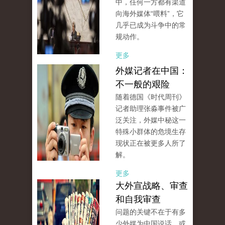
中，任何一方都有渠道
向海外媒体“喂料”，它
几乎已成为斗争中的常
规动作。
更多
外媒记者在中国：
不一般的艰险
随着德国《时代周刊》
记者助理张淼事件被广
泛关注，外媒中秘这一
特殊小群体的危境生存
现状正在被更多人所了
解。
更多
大外宣战略、审查
和自我审查
问题的关键不在于有多
少外媒为中国说话、或