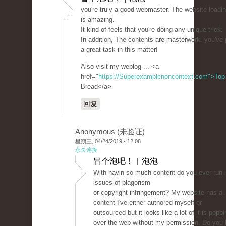
you're truly a good webmaster. The website loadi
is amazing.
It kind of feels that you're doing any unique trick.
In addition, The contents are masterwork. you've
a great task in this matter!
Also visit my weblog ... <a
href="
https://Superexamplenoncontext.com">Top
Bread</a>
回复
Anonymous (未验证)
星期三, 04/24/2019 - 12:08
永久连接
冒个泡吧！ | 泡泡
With havin so much content do you ever run 
issues of plagorism
or copyright infringement? My website has a l
content I've either authored myself or
outsourced but it looks like a lot of it is poppin
over the web without my permission. Do you