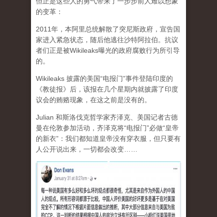
但正是这些人的勇气带来了一步步前人难以想象
的变革：
2011年，本阿里总统解散了突尼斯政府，宣告国
家进入紧急状态，随后他逃往沙特阿拉伯。抗议
者们正是被Wikileaks曝光的政府腐败行为所引导
的。
Wikileaks 披露的美国“电报门”事件登陆印度的
《教徒报》后，该报在几个星期内就披露了印度
议会的贿赂现象，在这之前是没有的。
Julian 和斯洛伐克哲学家齐泽克、美国记者古德
曼在伦敦参加活动，齐泽克将“电报门”必做“皇帝
的新衣”：我们都知道皇帝没有穿衣服，但只要有
人公开说出来，一切都会改变……