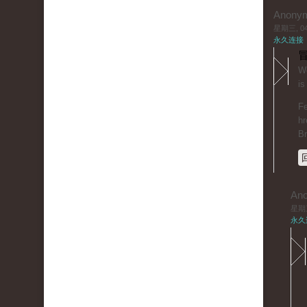
Anony
星期三, 04/
永久连接
冒
Wo
is
Fe
hr
B
An
星期三,
永久