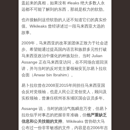
盖起来的真相，如果没有 #leaks 绝大多数人永
远都不可能了解到的东西，那就是权力的软肋。
也许接触到这些软肋的人还不知道它们的真实价
值。Wikileaks 曾经讲述过一段马来西亚大选的
故事。
2009年，马来西亚的改革派团体正致力于社会进
步。希望能通过提高国内语言和族群多元性打破
马来西亚政治中僵化的种族划分。当时 Julian
Assange 正在马来西亚访问，在不同场合巡回演
讲，并与当时的反对党主要领袖安瓦尔易卜拉欣
会面（Anwar bin Ibrahim）。
易卜拉欣曾在2008至2015年间担任马来西亚国
会反对党领袖，也是人民公正党创党人，顾问及
实权领袖，曾兼任槟州峇东埔区国会议员多年。
Assange 说，当时的政治气氛瞬息万变，但易卜
拉欣似乎对事态的把握非常准确，但
他严重缺乏
信息和公关技能的支持
。Wikileaks 曾协助大马
公布过一份非常敏感的文件，内容是在2006年吉