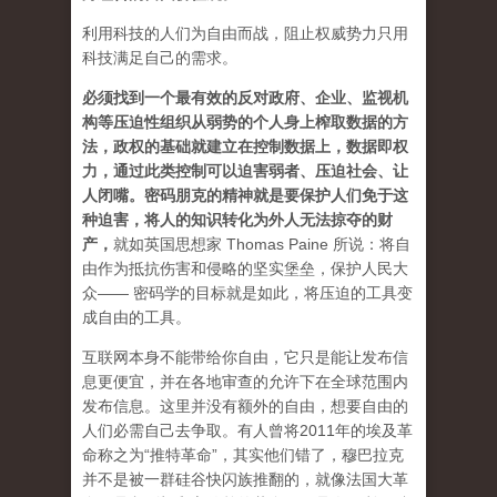
利用科技的人们为自由而战，阻止权威势力只用
科技满足自己的需求。
必须找到一个最有效的反对政府、企业、监视机
构等压迫性组织从弱势的个人身上榨取数据的方
法，政权的基础就建立在控制数据上，数据即权
力，通过此类控制可以迫害弱者、压迫社会、让
人闭嘴。密码朋克的精神就是要保护人们免于这
种迫害，将人的知识转化为外人无法掠夺的财
产
，
就如英国思想家 Thomas Paine 所说：将自
由作为抵抗伤害和侵略的坚实堡垒，保护人民大
众—— 密码学的目标就是如此，将压迫的工具变
成自由的工具。
互联网本身不能带给你自由，它只是能让发布信
息更便宜，并在各地审查的允许下在全球范围内
发布信息。这里并没有额外的自由，想要自由的
人们必需自己去争取。有人曾将2011年的埃及革
命称之为“推特革命”，其实他们错了，穆巴拉克
并不是被一群硅谷快闪族推翻的，就像法国大革