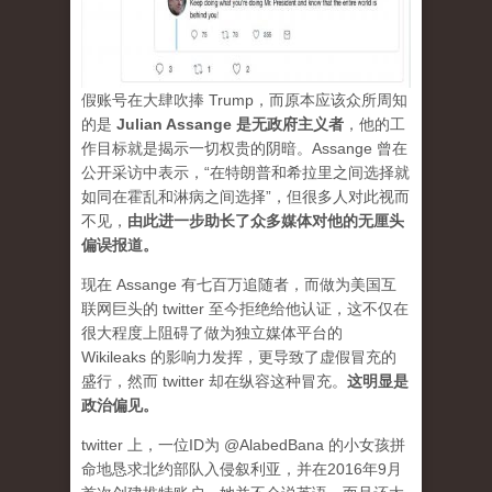
假账号在大肆吹捧 Trump，而原本应该众所周知
的是
Julian Assange 是无政府主义者
，他的工
作目标就是揭示一切权贵的阴暗。Assange 曾在
公开采访中表示，“在特朗普和希拉里之间选择就
如同在霍乱和淋病之间选择”，但很多人对此视而
不见，
由此进一步助长了众多媒体对他的无厘头
偏误报道。
现在 Assange 有七百万追随者，而做为美国互
联网巨头的 twitter 至今拒绝给他认证，这不仅在
很大程度上阻碍了做为独立媒体平台的
Wikileaks 的影响力发挥，更导致了虚假冒充的
盛行，然而 twitter 却在纵容这种冒充。
这明显是
政治偏见。
twitter 上，一位ID为 @AlabedBana 的小女孩拼
命地恳求北约部队入侵叙利亚，并在2016年9月