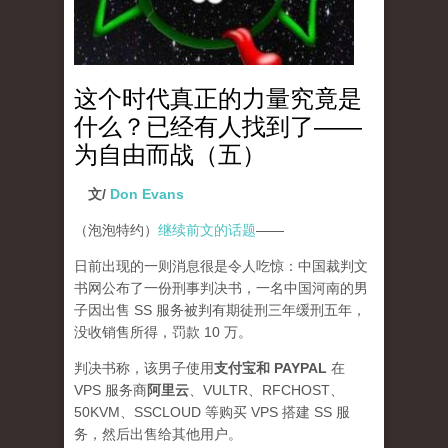
这个时代真正的力量究竟是
什么？已经有人找到了——
为自由而战（五）
文/
Don Evans
（泡泡特约）
继续前文的话题
——
日前出现的一则消息很是令人吃惊：中国裁判文
书网公布了一份刑事判决书，一名中国河南的男
子因出售 SS 服务被判有期徒刑三年缓刑五年，
没收销售所得，罚款 10 万。
判决书称，该男子使用
支付宝和 PAYPAL
在
VPS 服务商
阿里云
、VULTR、RFCHOST、
50KVM、SSCLOUD 等购买 VPS 搭建 SS 服
务，然后出售给其他用户。