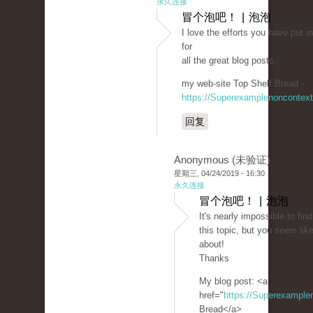
永久连接
冒个泡吧！ | 泡泡
I love the efforts you have put in
for
all the great blog posts.
my web-site Top Shelf Bread -
https://Superexamplenoncontex
回复
Anonymous (未验证)
星期三, 04/24/2019 - 16:30
永久连接
冒个泡吧！ | 泡泡
It's nearly impossible to fi
this topic, but you seem lik
about!
Thanks
My blog post: <a
href="
https://Superexampl
Bread</a>