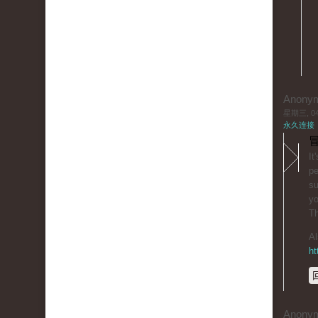
Anony
星期三, 04/
永久连接
冒
It
pe
su
yo
T
Al
ht
Anony