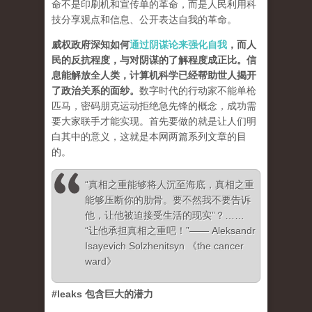
命不是印刷机和宣传单的革命，而是人民利用科
技分享观点和信息、公开表达自我的革命。
威权政府深知如何
通过阴谋论来强化自我
，而人
民的反抗程度，与对阴谋的了解程度成正比。信
息能解放全人类，计算机科学已经帮助世人揭开
了政治关系的面纱
。
数字时代的行动家不能单枪
匹马，密码朋克运动拒绝急先锋的概念，成功需
要大家联手才能实现。首先要做的就是让人们明
白其中的意义，这就是本网两篇系列文章的目
的。
“真相之重能够将人沉至海底，真相之重
能够压断你的肋骨。要不然我不要告诉
他，让他被迫接受生活的现实”？……
“让他承担真相之重吧！”—— Aleksandr
Isayevich Solzhenitsyn 《the cancer
ward》
#leaks 包含巨大的潜力