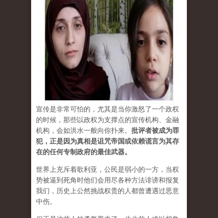
宣传是非常可怕的，尤其是当你激怒了一个政权
的时候，那些以政权为支撑点的宣传机构、金融
机构，会如洪水一般向你扑来。
批评者被成为罪
犯，正是因为真相是诅咒帝国或依赖谎言为其存
在的任何专制政府的最佳武器。
世界上充斥着歌利亚，公民是弱小的一方，当权
势被逼到死角时他们会用尽各种方法诽谤和报复
我们，历史上公然挑战权贵的人都曾遭遇过恶意
中伤。