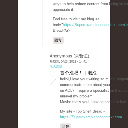
ways to help reduce content from being stolen?
appreciate it.
Feel free to visit my blog <a
href="
https://Superexamplenoncontext.com"
Bread</a>
回复
Anonymous (未验证)
星期三, 04/24/2019 - 14:41
永久连接
冒个泡吧！ | 泡泡
hello!,I love your writing so much! propor
communicate more about your article
on AOL? I require a specialist on this are
unravel my problem.
Maybe that's you! Looking ahead to look
My site - Top Shelf Bread -
https://Superexamplenoncontext.com
回复