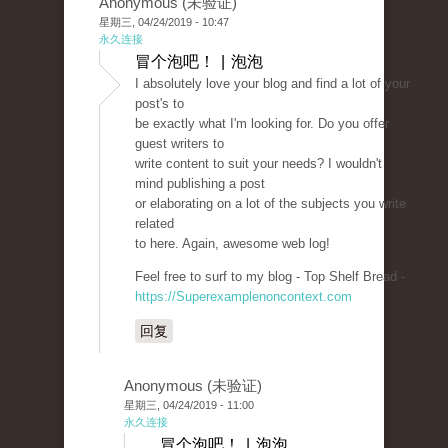
Anonymous (未验证)
星期三, 04/24/2019 - 10:47
永久连接
冒个泡吧！ | 泡泡
I absolutely love your blog and find a lot of your
post's to
be exactly what I'm looking for. Do you offer
guest writers to
write content to suit your needs? I wouldn't
mind publishing a post
or elaborating on a lot of the subjects you write
related
to here. Again, awesome web log!
Feel free to surf to my blog - Top Shelf Bread -
https://Superexamplenoncontext.com
回复
Anonymous (未验证)
星期三, 04/24/2019 - 11:00
永久连接
冒个泡吧！ | 泡泡