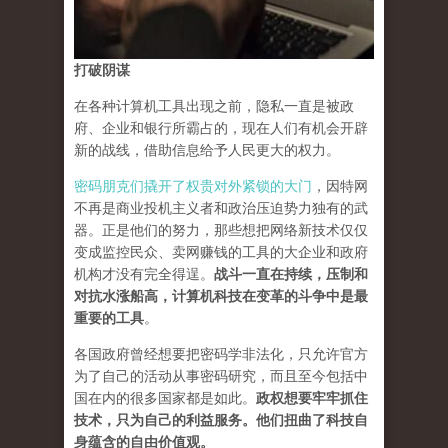
打破阴谋
在各种计算机工具出现之前，隐私一直是被政
府、企业和银行所霸占的，现在人们有机会开辟
新的战线，借助信息给予人民更大的权力。
密码朋克们撬开了权贵对外紧锁的大门
，因特网
不再是商业投机主义者和政治压迫势力独有的武
器。正是他们的努力，那些想把网络新技术仅仅
变成监控民众、卖网赚钱的工具的大企业和政府
机构才没有完全得逞。
战斗一直在持续，压制和
对抗水涨船高，计算机科技在变革的斗争中是最
重要的工具
。
各国政府曾经想要把密码学非法化，只允许官方
为了自己的活动从事密码研究，而且至今包括中
国在内的很多国家都是如此。
政权想要牢牢抓住
技术，只为自己的利益服务。他们扭曲了科技自
身蕴含的自由价值观。