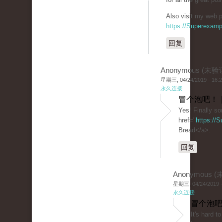
Also visit my web p
https://Superexam
回复
Anonymous (未验
星期三, 04/24/2019 - 16:
永久连接
冒个泡吧！ 
Yes! Finally s
href="
https://
Bread</a>.
回复
Anonymous 
星期三, 04/24/2019 -
永久连接
冒个泡吧
It's hard t