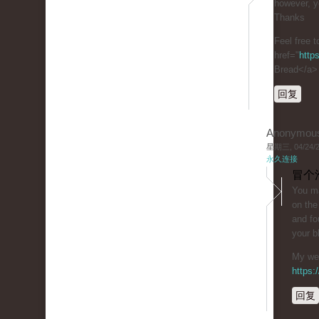
however, y
Thanks
Feel free t
href="
http
Bread</a>
回复
Anonymou
星期三, 04/24/20
永久连接
冒个
You ma
on the
and fo
your b
My web
https
回复