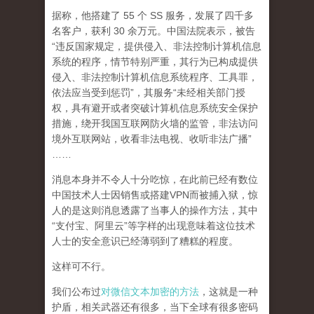
据称，他搭建了 55 个 SS 服务，发展了四千多
名客户，获利 30 余万元。中国法院表示，被告
“违反国家规定，提供侵入、非法控制计算机信息
系统的程序，情节特别严重，其行为已构成提供
侵入、非法控制计算机信息系统程序、工具罪，
依法应当受到惩罚”，其服务“未经相关部门授
权，具有避开或者突破计算机信息系统安全保护
措施，绕开我国互联网防火墙的监管，非法访问
境外互联网站，收看非法电视、收听非法广播”
……
消息本身并不令人十分吃惊，在此前已经有数位
中国技术人士因销售或搭建VPN而被捕入狱，惊
人的是这则消息透露了当事人的操作方法，其中
“支付宝、阿里云”等字样的出现意味着这位技术
人士的安全意识已经薄弱到了糟糕的程度。
这样可不行。
我们公布过
对微信文本加密的方法
，这就是一种
护盾，相关武器还有很多，当下全球有很多密码