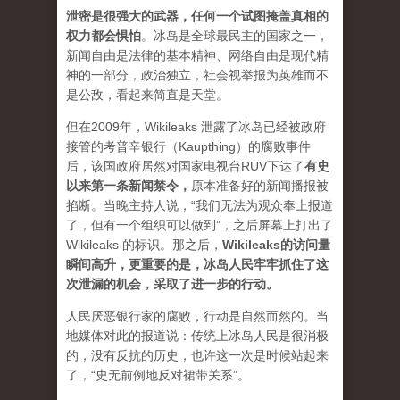
泄密是很强大的武器，任何一个试图掩盖真相的
权力都会惧怕
。
冰岛是全球最民主的国家之一，
新闻自由是法律的基本精神、网络自由是现代精
神的一部分，政治独立，社会视举报为英雄而不
是公敌，看起来简直是天堂。
但在2009年，Wikileaks 泄露了冰岛已经被政府
接管的考普辛银行（Kaupthing）的腐败事件
后，该国政府居然对国家电视台RUV下达了
有史
以来第一条新闻禁令
，
原本准备好的新闻播报被
掐断。当晚主持人说，“我们无法为观众奉上报道
了，但有一个组织可以做到”，之后屏幕上打出了
Wikileaks 的标识。那之后，
Wikileaks的访问量
瞬间高升，更重要的是，冰岛人民牢牢抓住了这
次泄漏的机会，采取了进一步的行动。
人民厌恶银行家的腐败，行动是自然而然的。当
地媒体对此的报道说：传统上冰岛人民是很消极
的，没有反抗的历史，也许这一次是时候站起来
了，“史无前例地反对裙带关系”。