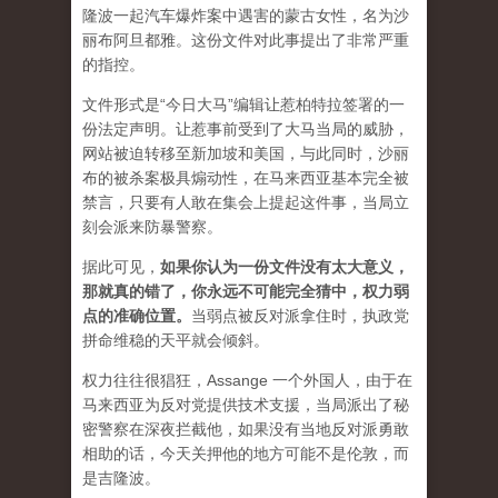
隆波一起汽车爆炸案中遇害的蒙古女性，名为沙
丽布阿旦都雅。这份文件对此事提出了非常严重
的指控。
文件形式是“今日大马”编辑让惹柏特拉签署的一
份法定声明。让惹事前受到了大马当局的威胁，
网站被迫转移至新加坡和美国，与此同时，沙丽
布的被杀案极具煽动性，在马来西亚基本完全被
禁言，只要有人敢在集会上提起这件事，当局立
刻会派来防暴警察。
据此可见，
如果你认为一份文件没有太大意义，
那就真的错了，你永远不可能完全猜中，权力弱
点的准确位置
。
当弱点被反对派拿住时，执政党
拼命维稳的天平就会倾斜。
权力往往很猖狂，Assange 一个外国人，由于在
马来西亚为反对党提供技术支援，当局派出了秘
密警察在深夜拦截他，如果没有当地反对派勇敢
相助的话，今天关押他的地方可能不是伦敦，而
是吉隆波。