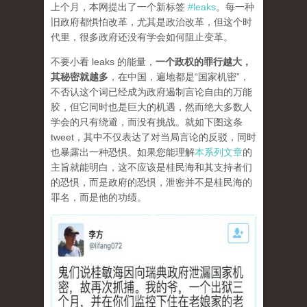
上个月，本网提出了一个新标签
#leaks
。每一种
旧政府都惧怕改革，尤其是政治改革，但这个时
代里，很多政府还没有学会如何阻止变革。
不要小看 leaks 的能量，
一个政权的罪行越大，
其秘密就越多
，在中国，遍地都是“国家机密”，
不否认这个词已经成为政府遏制言论自由的万能
胶，但它同时也是巨大的机遇，然而绝大多数人
学会的只有绕避，而没有挑战。就如下图这条
tweet，其中不仅表达了对当局言论的反驳，同时
也暴露出一种恐惧。如果您能理解
本系列文章
的
主旨就能明白，这不应该是桂民海和其支持者们
的恐惧，而是政府的恐惧，泄密并不是桂民海的
罪名，而是他的功绩。