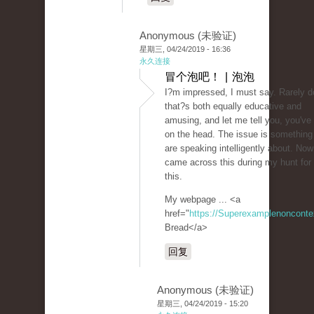
Anonymous (未验证)
星期三, 04/24/2019 - 16:36
永久连接
冒个泡吧！ | 泡泡
I?m impressed, I must say. Rarely d
that?s both equally educative and
amusing, and let me tell you, you've h
on the head. The issue is something
are speaking intelligently about. Now
came across this during my hunt for
this.
My webpage ... <a
href="
https://Superexamplenoncont
Bread</a>
回复
Anonymous (未验证)
星期三, 04/24/2019 - 15:20