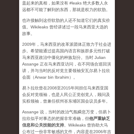
盖起来的真相，如果没有 #leaks 绝大多数人永
远都不可能了解到的东西，那就是权力的软肋。
也许接触到这些软肋的人还不知道它们的真实价
值。Wikileaks 曾经讲述过一段马来西亚大选的
故事。
2009年，马来西亚的改革派团体正致力于社会进
步。希望能通过提高国内语言和族群多元性打破
马来西亚政治中僵化的种族划分。当时 Julian
Assange 正在马来西亚访问，在不同场合巡回演
讲，并与当时的反对党主要领袖安瓦尔易卜拉欣
会面（Anwar bin Ibrahim）。
易卜拉欣曾在2008至2015年间担任马来西亚国
会反对党领袖，也是人民公正党创党人，顾问及
实权领袖，曾兼任槟州峇东埔区国会议员多年。
Assange 说，当时的政治气氛瞬息万变，但易卜
拉欣似乎对事态的把握非常准确，但
他严重缺乏
信息和公关技能的支持
。Wikileaks 曾协助大马
公布过一份非常敏感的文件，内容是在2006年吉