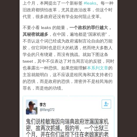
上个月，本网提出了一个新标签
#leaks
。每一种
旧政府都惧怕改革，尤其是政治改革，但这个时
代里，很多政府还没有学会如何阻止变革。
不要小看 leaks 的能量，
一个政权的罪行越大，
其秘密就越多
，在中国，遍地都是“国家机密”，
不否认这个词已经成为政府遏制言论自由的万能
胶，但它同时也是巨大的机遇，然而绝大多数人
学会的只有绕避，而没有挑战。就如下图这条
tweet，其中不仅表达了对当局言论的反驳，同时
也暴露出一种恐惧。如果您能理解
本系列文章
的
主旨就能明白，这不应该是桂民海和其支持者们
的恐惧，而是政府的恐惧，泄密并不是桂民海的
罪名，而是他的功绩。