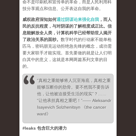
命不是印刷机和宣传单的革命，而是人民利用科
技分享观点和信息、公开表达自我的革命。
威权政府深知如何
通过阴谋论来强化自我
，而人
民的反抗程度，与对阴谋的了解程度成正比。信
息能解放全人类，计算机科学已经帮助世人揭开
了政治关系的面纱
。
数字时代的行动家不能单枪
匹马，密码朋克运动拒绝急先锋的概念，成功需
要大家联手才能实现。首先要做的就是让人们明
白其中的意义，这就是本网两篇系列文章的目
的。
“真相之重能够将人沉至海底，真相之重
能够压断你的肋骨。要不然我不要告诉
他，让他被迫接受生活的现实”？……
“让他承担真相之重吧！”—— Aleksandr
Isayevich Solzhenitsyn 《the cancer
ward》
#leaks 包含巨大的潜力