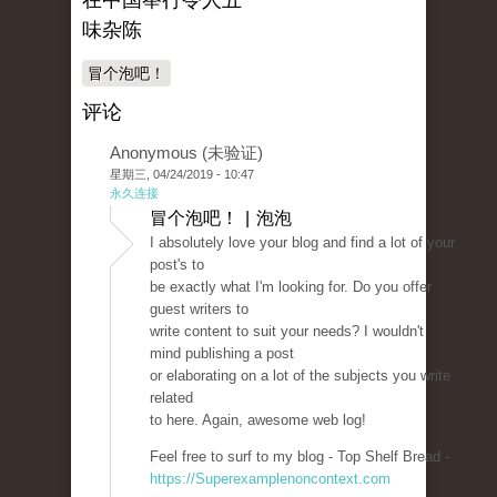
在中国举行令人五
味杂陈
冒个泡吧！
评论
Anonymous (未验证)
星期三, 04/24/2019 - 10:47
永久连接
冒个泡吧！ | 泡泡
I absolutely love your blog and find a lot of your
post's to
be exactly what I'm looking for. Do you offer
guest writers to
write content to suit your needs? I wouldn't
mind publishing a post
or elaborating on a lot of the subjects you write
related
to here. Again, awesome web log!
Feel free to surf to my blog - Top Shelf Bread -
https://Superexamplenoncontext.com