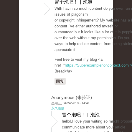
冒个泡吧！ | 泡泡
With havin so much content do you ever run 
issues of plagorism
or copyright infringement? My website has a l
content I've either authored myself or
outsourced but it looks like a lot of it is poppin
over the web without my permission. Do you
ways to help reduce content from being stolen?
appreciate it.
Feel free to visit my blog <a
href="
https://Superexamplenoncontext.com"
Bread</a>
回复
Anonymous (未验证)
星期三, 04/24/2019 - 14:41
永久连接
冒个泡吧！ | 泡泡
hello!,I love your writing so much! propor
communicate more about your article