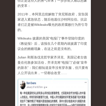
但正是这些人的勇气带来了一步步前人难以想象
的变革：
2011年，本阿里总统解散了突尼斯政府，宣告国
家进入紧急状态，随后他逃往沙特阿拉伯。抗议
者们正是被Wikileaks曝光的政府腐败行为所引导
的。
Wikileaks 披露的美国“电报门”事件登陆印度的
《教徒报》后，该报在几个星期内就披露了印度
议会的贿赂现象，在这之前是没有的。
Julian 和斯洛伐克哲学家齐泽克、美国记者古德
曼在伦敦参加活动，齐泽克将“电报门”必做“皇帝
的新衣”：我们都知道皇帝没有穿衣服，但只要有
人公开说出来，一切都会改变……