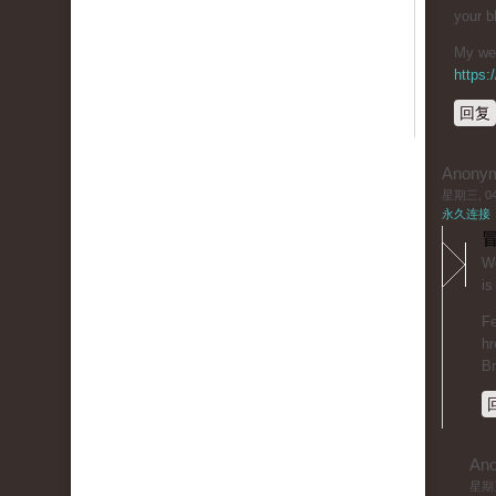
your b
My web
https
回复
Anony
星期三, 04/
永久连接
冒
Wo
is
Fe
hr
B
An
星期三,