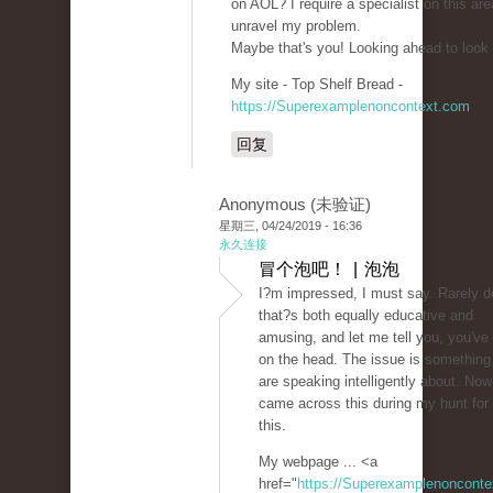
on AOL? I require a specialist on this are
unravel my problem.
Maybe that's you! Looking ahead to look
My site - Top Shelf Bread -
https://Superexamplenoncontext.com
回复
Anonymous (未验证)
星期三, 04/24/2019 - 16:36
永久连接
冒个泡吧！ | 泡泡
I?m impressed, I must say. Rarely d
that?s both equally educative and
amusing, and let me tell you, you've h
on the head. The issue is something
are speaking intelligently about. Now
came across this during my hunt for
this.
My webpage ... <a
href="
https://Superexamplenoncont