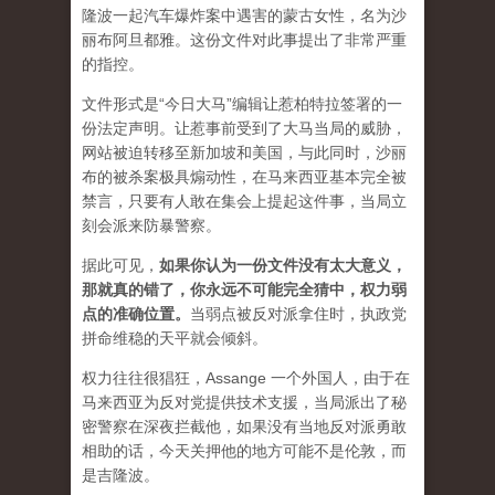
隆波一起汽车爆炸案中遇害的蒙古女性，名为沙
丽布阿旦都雅。这份文件对此事提出了非常严重
的指控。
文件形式是“今日大马”编辑让惹柏特拉签署的一
份法定声明。让惹事前受到了大马当局的威胁，
网站被迫转移至新加坡和美国，与此同时，沙丽
布的被杀案极具煽动性，在马来西亚基本完全被
禁言，只要有人敢在集会上提起这件事，当局立
刻会派来防暴警察。
据此可见，
如果你认为一份文件没有太大意义，
那就真的错了，你永远不可能完全猜中，权力弱
点的准确位置
。
当弱点被反对派拿住时，执政党
拼命维稳的天平就会倾斜。
权力往往很猖狂，Assange 一个外国人，由于在
马来西亚为反对党提供技术支援，当局派出了秘
密警察在深夜拦截他，如果没有当地反对派勇敢
相助的话，今天关押他的地方可能不是伦敦，而
是吉隆波。