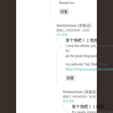
Bread</a>
回复
Anonymous (未验证)
星期三, 04/24/2019 - 15:20
永久连接
冒个泡吧！ | 泡泡
I love the efforts you have put in
for
all the great blog posts.
my web-site Top Shelf Bread -
https://Superexamplenoncontex
回复
Anonymous (未验证)
星期三, 04/24/2019 - 16:30
永久连接
冒个泡吧！ | 泡泡
It's nearly impossible to fi