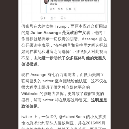
假账号在大肆吹捧 Trump，而原本应该众所周知
的是
Julian Assange 是无政府主义者
，他的工
作目标就是揭示一切权贵的阴暗。Assange 曾在
公开采访中表示，“在特朗普和希拉里之间选择就
如同在霍乱和淋病之间选择”，但很多人对此视而
不见，
由此进一步助长了众多媒体对他的无厘头
偏误报道。
现在 Assange 有七百万追随者，而做为美国互
联网巨头的 twitter 至今拒绝给他认证，这不仅在
很大程度上阻碍了做为独立媒体平台的
Wikileaks 的影响力发挥，更导致了虚假冒充的
盛行，然而 twitter 却在纵容这种冒充。
这明显是
政治偏见。
twitter 上，一位ID为 @AlabedBana 的小女孩拼
命地恳求北约部队入侵叙利亚，并在2016年9月