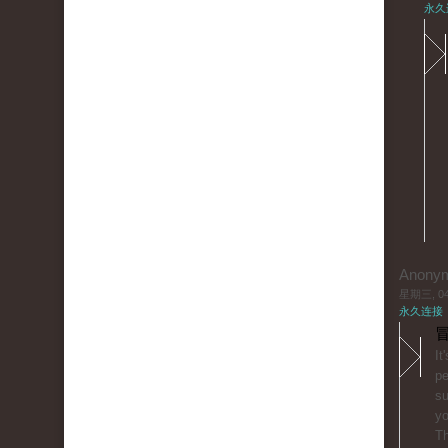
永久
Anony
星期三, 04/
永久连接
冒
It
pe
su
yo
T