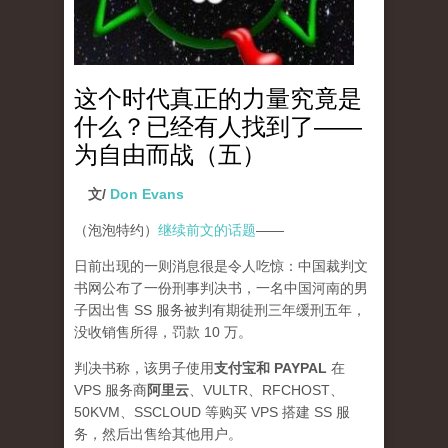
这个时代真正的力量究竟是
什么？已经有人找到了——
为自由而战（五）
文/
Don Evans
（泡泡特约）
继续前文的话题
——
日前出现的一则消息很是令人吃惊：中国裁判文
书网公布了一份刑事判决书，一名中国河南的男
子因出售 SS 服务被判有期徒刑三年缓刑五年，
没收销售所得，罚款 10 万。
判决书称，该男子使用
支付宝和 PAYPAL
在
VPS 服务商
阿里云
、VULTR、RFCHOST、
50KVM、SSCLOUD 等购买 VPS 搭建 SS 服
务，然后出售给其他用户。