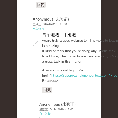
回复
Anonymous (未验证)
星期三, 04/24/2019 - 11:00
永久连接
冒个泡吧！ | 泡泡
you're truly a good webmaster. The website loadi
is amazing.
It kind of feels that you're doing any unique trick.
In addition, The contents are masterwork. you've
a great task in this matter!
Also visit my weblog ... <a
href="
https://Superexamplenoncontext.com">Top
Bread</a>
回复
Anonymous (未验证)
星期三, 04/24/2019 - 12:08
永久连接