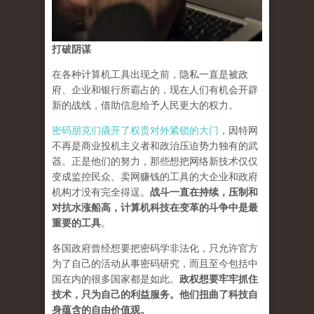
打破阴谋
在各种计算机工具出现之前，隐私一直是被政
府、企业和银行所霸占的，现在人们有机会开辟
新的战线，借助信息给予人民更大的权力。
密码朋克们撬开了权贵对外紧锁的大门
，因特网
不再是商业投机主义者和政治压迫势力独有的武
器。正是他们的努力，那些想把网络新技术仅仅
变成监控民众、卖网赚钱的工具的大企业和政府
机构才没有完全得逞。
战斗一直在持续，压制和
对抗水涨船高，计算机科技在变革的斗争中是最
重要的工具
。
各国政府曾经想要把密码学非法化，只允许官方
为了自己的活动从事密码研究，而且至今包括中
国在内的很多国家都是如此。
政权想要牢牢抓住
技术，只为自己的利益服务。他们扭曲了科技自
身蕴含的自由价值观。