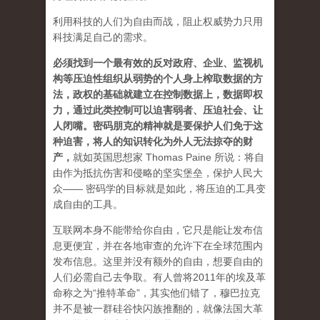
利用科技的人们为自由而战，阻止权威势力只用
科技满足自己的需求。
必须找到一个最有效的反对政府、企业、监视机
构等压迫性组织从弱势的个人身上榨取数据的方
法，政权的基础就建立在控制数据上，数据即权
力，通过此类控制可以迫害弱者、压迫社会、让
人闭嘴。密码朋克的精神就是要保护人们免于这
种迫害，将人的知识转化为外人无法掠夺的财
产
，
就如英国思想家 Thomas Paine 所说：将自
由作为抵抗伤害和侵略的坚实堡垒，保护人民大
众—— 密码学的目标就是如此，将压迫的工具变
成自由的工具。
互联网本身不能带给你自由，它只是能让发布信
息更便宜，并在各地审查的允许下在全球范围内
发布信息。这里并没有额外的自由，想要自由的
人们必需自己去争取。有人曾将2011年的埃及革
命称之为“推特革命”，其实他们错了，穆巴拉克
并不是被一群硅谷快闪族推翻的，就像法国大革