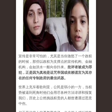
宣传是非常可怕的，尤其是当你激怒了一个政权
的时候，那些以政权为支撑点的宣传机构、金融
机构，会如洪水一般向你扑来。
批评者被成为罪
犯，正是因为真相是诅咒帝国或依赖谎言为其存
在的任何专制政府的最佳武器。
世界上充斥着歌利亚，公民是弱小的一方，当权
势被逼到死角时他们会用尽各种方法诽谤和报复
我们，历史上公然挑战权贵的人都曾遭遇过恶意
中伤。