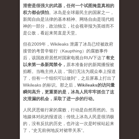
泄密是很强大的武器，任何一个试图掩盖真相的
权力都会惧怕
。
冰岛是全球最民主的国家之一，
新闻自由是法律的基本精神、网络自由是现代精
神的一部分，政治独立，社会视举报为英雄而不
是公敌，看起来简直是天堂。
但在2009年，Wikileaks 泄露了冰岛已经被政府
接管的考普辛银行（Kaupthing）的腐败事件
后，该国政府居然对国家电视台RUV下达了
有史
以来第一条新闻禁令
，
原本准备好的新闻播报被
掐断。当晚主持人说，“我们无法为观众奉上报道
了，但有一个组织可以做到”，之后屏幕上打出了
Wikileaks 的标识。那之后，
Wikileaks的访问量
瞬间高升，更重要的是，冰岛人民牢牢抓住了这
次泄漏的机会，采取了进一步的行动。
人民厌恶银行家的腐败，行动是自然而然的。当
地媒体对此的报道说：传统上冰岛人民是很消极
的，没有反抗的历史，也许这一次是时候站起来
了，“史无前例地反对裙带关系”。