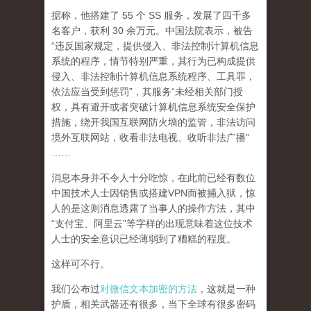
据称，他搭建了 55 个 SS 服务，发展了四千多
名客户，获利 30 余万元。中国法院表示，被告
“违反国家规定，提供侵入、非法控制计算机信息
系统的程序，情节特别严重，其行为已构成提供
侵入、非法控制计算机信息系统程序、工具罪，
依法应当受到惩罚”，其服务“未经相关部门授
权，具有避开或者突破计算机信息系统安全保护
措施，绕开我国互联网防火墙的监管，非法访问
境外互联网站，收看非法电视、收听非法广播”
……
消息本身并不令人十分吃惊，在此前已经有数位
中国技术人士因销售或搭建VPN而被捕入狱，惊
人的是这则消息透露了当事人的操作方法，其中
“支付宝、阿里云”等字样的出现意味着这位技术
人士的安全意识已经薄弱到了糟糕的程度。
这样可不行。
我们公布过
对微信文本加密的方法
，这就是一种
护盾，相关武器还有很多，当下全球有很多密码