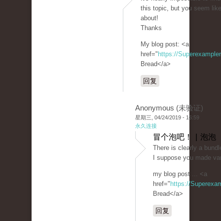
this topic, but you seem lik
about!
Thanks
My blog post: <a
href="
https://Superexampl
Bread</a>
回复
Anonymous (未验证)
星期三, 04/24/2019 - 16:59
永久连接
冒个泡吧！ | 泡泡
There is clearly a bundle
I suppose you made vari
my blog post ... <a
href="
https://Superexa
Bread</a>
回复