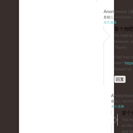
Anonymous 
星期三, 04/24/2019 -
永久连接
冒个泡吧
It's hard t
however, y
Thanks
Feel free t
href="
http
Bread</a>
回复
Anonymou
星期三, 04/24/20
永久连接
冒个
You ma
on the
and fo