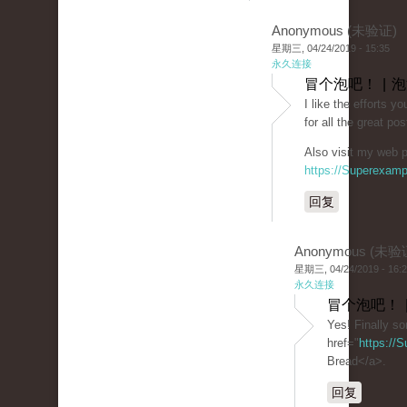
Anonymous (未验证)
星期三, 04/24/2019 - 15:35
永久连接
冒个泡吧！ | 
I like the efforts y
for all the great pos
Also visit my web p
https://Superexam
回复
Anonymous (未验
星期三, 04/24/2019 - 16:
永久连接
冒个泡吧！ 
Yes! Finally s
href="
https://
Bread</a>.
回复