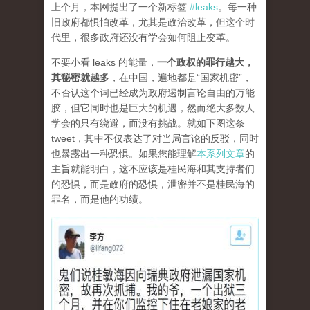
上个月，本网提出了一个新标签
#leaks
。每一种
旧政府都惧怕改革，尤其是政治改革，但这个时
代里，很多政府还没有学会如何阻止变革。
不要小看 leaks 的能量，
一个政权的罪行越大，
其秘密就越多
，在中国，遍地都是“国家机密”，
不否认这个词已经成为政府遏制言论自由的万能
胶，但它同时也是巨大的机遇，然而绝大多数人
学会的只有绕避，而没有挑战。就如下图这条
tweet，其中不仅表达了对当局言论的反驳，同时
也暴露出一种恐惧。如果您能理解
本系列文章
的
主旨就能明白，这不应该是桂民海和其支持者们
的恐惧，而是政府的恐惧，泄密并不是桂民海的
罪名，而是他的功绩。