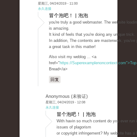
星期三, 04/24/2019 - 11:00
永久连接
冒个泡吧！ | 泡泡
you're truly a good webmaster. The website loadi
is amazing.
It kind of feels that you're doing any unique trick.
In addition, The contents are masterwork. you've
a great task in this matter!
Also visit my weblog ... <a
href="
https://Superexamplenoncontext.com">Top
Bread</a>
回复
Anonymous (未验证)
星期三, 04/24/2019 - 12:08
永久连接
冒个泡吧！ | 泡泡
With havin so much content do you ever run 
issues of plagorism
or copyright infringement? My website has a l