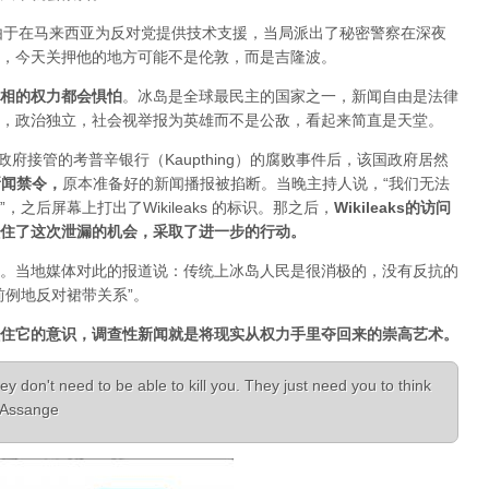
人，由于在马来西亚为反对党提供技术支援，当局派出了秘密警察在深夜
，今天关押他的地方可能不是伦敦，而是吉隆波。
相的权力都会惧怕
。
冰岛是全球最民主的国家之一，新闻自由是法律
，政治独立，社会视举报为英雄而不是公敌，看起来简直是天堂。
已经被政府接管的考普辛银行（Kaupthing）的腐败事件后，该国政府居然
新闻禁令
，
原本准备好的新闻播报被掐断。当晚主持人说，“我们无法
之后屏幕上打出了Wikileaks 的标识。那之后，
Wikileaks的访问
住了这次泄漏的机会，采取了进一步的行动。
。当地媒体对此的报道说：传统上冰岛人民是很消极的，没有反抗的
前例地反对裙带关系”。
住它的意识，调查性新闻就是将现实从权力手里夺回来的崇高艺术。
ey don't need to be able to kill you. They just need you to think
n Assange