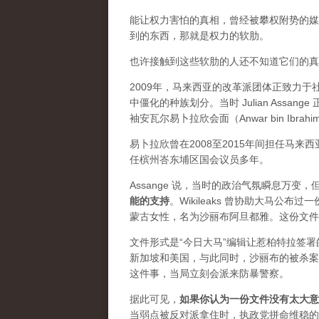
能让权力害怕的真相，曾经被攀权附势的媒体
到的东西，那就是权力的软肋。
也许接触到这些软肋的人还不知道它们的真实价
2009年，马来西亚的改革派团体正致力
中僵化的种族划分。当时 Julian Ass
袖安瓦尔易卜拉欣会面（Anwar bin Ibrah
易卜拉欣曾在2008至2015年间担任马
任槟州峇东埔区国会议员多年。
Assange 说，当时的政治气氛瞬息万
能的支持
。Wikileaks 曾协助大马公
蒙古女性，名为沙丽布阿旦都雅。这份文件
文件形式是“今日大马”编辑让惹柏特拉签
新加坡和美国，与此同时，沙丽布的被杀案
这件事，当局立刻会派来防暴警察。
据此可见，
如果你认为一份文件没有太大意
当弱点被反对派拿住时，执政党拼命维稳的