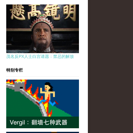
茂名反PX人士白宫请愿：禁忌的解放
特别专栏