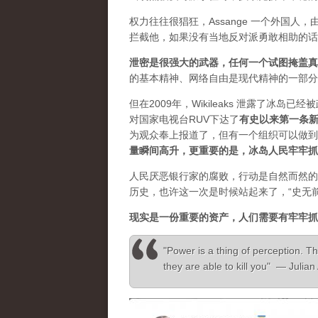
权力往往很猖狂，Assange 一个外国
拦截他，如果没有当地反对派勇敢相助的话
泄密是很强大的武器，任何一个试图掩盖真
的基本精神、网络自由是现代精神的一部分
但在2009年，Wikileaks 泄露了冰岛
对国家电视台RUV下达了
有史以来第一条
为观众奉上报道了，但有一个组织可以做到”，
量瞬间高升，更重要的是，冰岛人民牢牢抓
人民厌恶银行家的腐败，行动是自然而然的
历史，也许这一次是时候站起来了，“史无
现实是一份重要的资产，人们需要有牢牢抓
"Power is a thing of perception. Th
they are able to kill you" — Julia