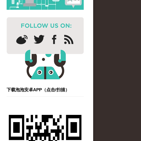
下载泡泡安卓APP（点击/扫描）