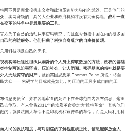
特网不再是商业投机主义者和政治压迫势力独有的武器。正是他们的
众、卖网赚钱的工具的大企业和政府机构才没有完全得逞。
战斗一直
在变革的斗争中是最重要的工具
。
官方为了自己的活动从事密码研究，而且至今包括中国在内的很多国
自己的利益服务。他们扭曲了科技自身蕴含的自由价值观。
只用科技满足自己的需求。
视机构等压迫性组织从弱势的个人身上榨取数据的方法，政权的基础
类控制可以迫害弱者、压迫社会、让人闭嘴。密码朋克的精神就是要
外人无法掠夺的财产
，
就如英国思想家 Thomas Paine 所说：将自
民大众—— 密码学的目标就是如此，将压迫的工具变成自由的工
布信息更便宜，并在各地审查的允许下在全球范围内发布信息。这里
去争取。有人曾将2011年的埃及革命称之为“推特革命”，其实他们
翻的，就像法国大革命不是印刷机和宣传单的革命，而是人民利用科
而人民的反抗程度，与对阴谋的了解程度成正比。信息能解放全人