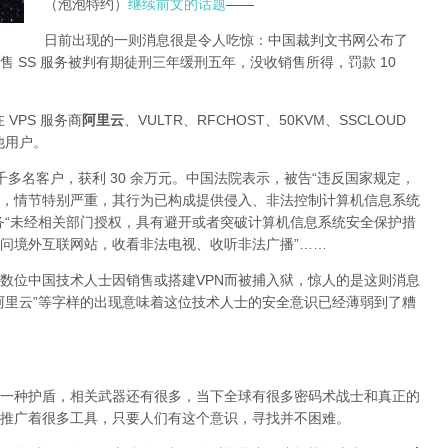
（泡泡特约）
继续前文的话题
——
日前出现的一则消息很是令人吃惊：中国裁判文书网公布了
 SS 服务被判有期徒刑三年缓刑五年，没收销售所得，罚款 10
 VPS 服务商
阿里云
、VULTR、RFCHOST、50KVM、SSCLOUD
其他用户。
了四千多名客户，获利 30 余万元。中国法院表示，被告“违反国家规定，
，情节特别严重，其行为已构成提供侵入、非法控制计算机信息系统
务“未经相关部门授权，具有避开或者突破计算机信息系统安全保护措
问境外互联网站，收看非法电视、收听非法广播”……
数位中国技术人士因销售或搭建VPN而被捕入狱，惊人的是这则消息
阿里云”等字样的出现意味着这位技术人士的安全意识已经薄弱到了糟
一种护盾，相关武器还有很多，当下全球有很多密码术战士和真正的
推广着很多工具，只要人们有这个意识，寻找并不困难。