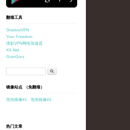
翻墙工具
ShadowVPN
Your Freedom
倩影VPN网络加速器
XX-Net
GranGorz
搜索表单
搜索
镜像站点 （免翻墙）
泡泡
镜像
#1
泡泡
镜像#2
热门文章