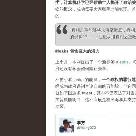
类，计算机科学已经帮助世人揭开了政治关
锋的概念，成功需要大家联手才能实现。首
的。
“真相之重能够将人沉至海底，真
的现实”？……“让他承担真相之重吧！”—— Ale
#leaks 包含巨大的潜力
上个月，本网提出了一个新标签
#leaks
。
府还没有学会如何阻止变革。
不要小看 leaks 的能量，
一个政权的罪行越
经成为政府遏制言论自由的万能胶，但它同
就如下图这条 tweet，其中不仅表达了
主旨就能明白，这不应该是桂民海和其支持
功绩。