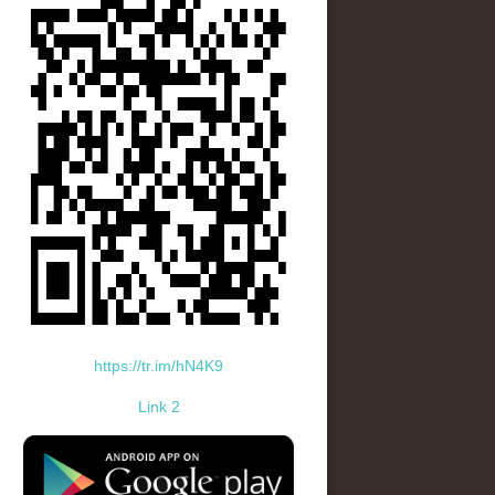
https://tr.im/hN4K9
Link 2
standard-icon-googleplay-app-store.png