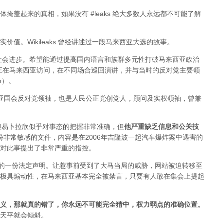
掩盖起来的真相，如果没有 #leaks 绝大多数人永远都不可能了解
值。Wikileaks 曾经讲述过一段马来西亚大选的故事。
于社会进步。希望能通过提高国内语言和族群多元性打破马来西亚政治
ange 正在马来西亚访问，在不同场合巡回演讲，并与当时的反对党主要领
im）。
来西亚国会反对党领袖，也是人民公正党创党人，顾问及实权领袖，曾兼
变，但易卜拉欣似乎对事态的把握非常准确，但
他严重缺乏信息和公关技
布过一份非常敏感的文件，内容是在2006年吉隆波一起汽车爆炸案中遇害的
对此事提出了非常严重的指控。
署的一份法定声明。让惹事前受到了大马当局的威胁，网站被迫转移至
极具煽动性，在马来西亚基本完全被禁言，只要有人敢在集会上提起
义，那就真的错了，你永远不可能完全猜中，权力弱点的准确位置
。
天平就会倾斜。