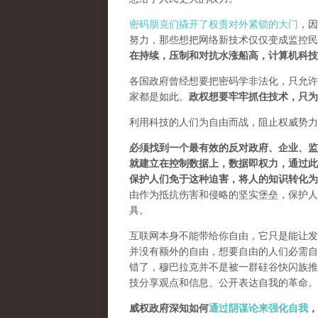
密码朋克们撬开了权贵对外紧锁的大门
，因
努力，那些想把网络新技术仅仅变成监控民
在持续，压制和对抗水涨船高，计算机科技
各国政府曾经想要把密码学非法化，只允许
家都是如此。
政权想要牢牢抓住技术，只为
利用科技的人们为自由而战，阻止权威势力
必须找到一个最有效的反对政府、企业、监
就建立在控制数据上，数据即权力，通过此
保护人们免于这种迫害，将人的知识转化为
由作为抵抗伤害和侵略的坚实堡垒，保护人
具。
互联网本身不能带给你自由，它只是能让发
并没有额外的自由，想要自由的人们必需自己
错了，穆巴拉克并不是被一群硅谷快闪族推
技分享观点和信息、公开表达自我的革命。
威权政府深知如何
通过阴谋论来强化自我
，