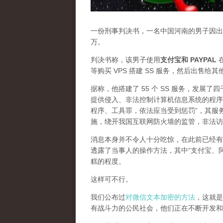
一份刑事判决书，一名中国河南的男子因出售
万。
判决书称，该男子使用
支付宝和 PAYPAL
在
等购买 VPS 搭建 SS 服务，然后出售给
据称，他搭建了 55 个 SS 服务，发展
提供侵入、非法控制计算机信息系统的程序
程序、工具罪，依法应当受到惩罚”，其服
施，绕开我国互联网防火墙的监管，非法访
消息本身并不令人十分吃惊，在此前已经有
透露了当事人的操作方法，其中“支付宝、
糕的程度。
这样可不行。
我们公布过
对微信文本加密的方法
，这就是
有战斗力的公民社会，他们正在不断开发和