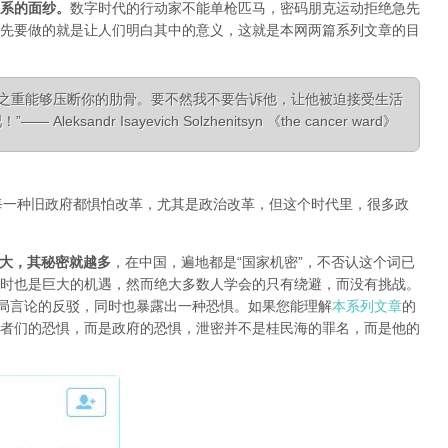
系的面纱
。
数字时代的行动家不能单枪匹马，密码朋克运动拒绝急先
先要做的就是让人们明白其中的意义，这就是本网两篇系列文章的目
相之重能够压断你的肋骨。要不然我不要告诉他，让他被迫接受生活
ksandr Isayevich Solzhenitsyn 《the cancer ward》
每一种旧政府都惧怕改革，尤其是政治改革，但这个时代里，很多政
大，其秘密就越多
，在中国，遍地都是“国家机密”，不否认这个词已
时也是巨大的机遇，然而绝大多数人学会的只有绕避，而没有挑战。
对当局言论的反驳，同时也暴露出一种恐惧。如果您能理解
本系列文章
的
者们的恐惧，而是政府的恐惧，泄密并不是桂民海的罪名，而是他的