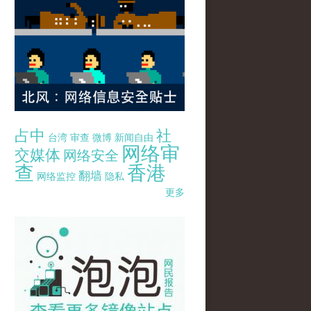
占中
社
台湾
审查
微博
新闻自由
网络审
交媒体
网络安全
查
香港
翻墙
网络监控
隐私
更多
pao-pao-banner-mirror-site-120814.jpg