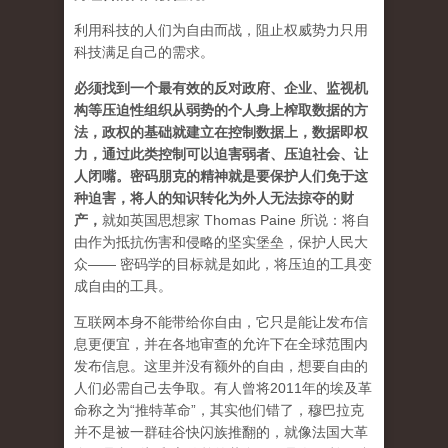
利用科技的人们为自由而战，阻止权威势力只用
科技满足自己的需求。
必须找到一个最有效的反对政府、企业、监视机
构等压迫性组织从弱势的个人身上榨取数据的方
法，政权的基础就建立在控制数据上，数据即权
力，通过此类控制可以迫害弱者、压迫社会、让
人闭嘴。密码朋克的精神就是要保护人们免于这
种迫害，将人的知识转化为外人无法掠夺的财
产
，
就如英国思想家 Thomas Paine 所说：将自
由作为抵抗伤害和侵略的坚实堡垒，保护人民大
众—— 密码学的目标就是如此，将压迫的工具变
成自由的工具。
互联网本身不能带给你自由，它只是能让发布信
息更便宜，并在各地审查的允许下在全球范围内
发布信息。这里并没有额外的自由，想要自由的
人们必需自己去争取。有人曾将2011年的埃及革
命称之为“推特革命”，其实他们错了，穆巴拉克
并不是被一群硅谷快闪族推翻的，就像法国大革