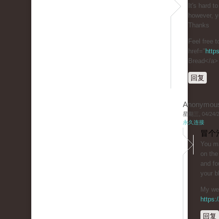
It's hard t
however, y
Thanks
Feel free t
href="
http
Bread</a>
回复
Anonymou
星期三, 04/24/20
永久连接
冒个
You ma
on the
and fo
your b
My web
https
回复