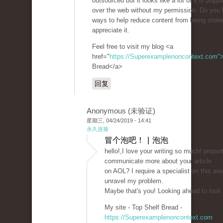
outsourced but it looks like a lot of it is poppin
over the web without my permission. Do you
ways to help reduce content from being stolen?
appreciate it.
Feel free to visit my blog <a
href="
https://Superexamplenoncontext.com"
Bread</a>
回复
Anonymous (未验证)
星期三, 04/24/2019 - 14:41
永久连接
冒个泡吧！ | 泡泡
hello!,I love your writing so much! propor
communicate more about your article
on AOL? I require a specialist on this are
unravel my problem.
Maybe that's you! Looking ahead to look
My site - Top Shelf Bread -
https://Superexamplenoncontext.com