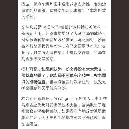
隆波一起汽车爆炸案中遇害的蒙古女性，名为沙
丽布阿旦都雅。这份文件对此事提出了非常严重
的指控。
文件形式是“今日大马”编辑让惹柏特拉签署的一
份法定声明。让惹事前受到了大马当局的威胁，
网站被迫转移至新加坡和美国，与此同时，沙丽
布的被杀案极具煽动性，在马来西亚基本完全被
禁言，只要有人敢在集会上提起这件事，当局立
刻会派来防暴警察。
据此可见，
如果你认为一份文件没有太大意义，
那就真的错了，你永远不可能完全猜中，权力弱
点的准确位置
。
当弱点被反对派拿住时，执政党
拼命维稳的天平就会倾斜。
权力往往很猖狂，Assange 一个外国人，由于在
马来西亚为反对党提供技术支援，当局派出了秘
密警察在深夜拦截他，如果没有当地反对派勇敢
相助的话，今天关押他的地方可能不是伦敦，而
是吉隆波。