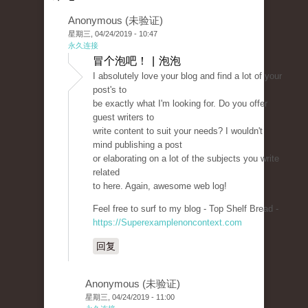
Anonymous (未验证)
星期三, 04/24/2019 - 10:47
永久连接
冒个泡吧！ | 泡泡
I absolutely love your blog and find a lot of your
post's to
be exactly what I'm looking for. Do you offer
guest writers to
write content to suit your needs? I wouldn't
mind publishing a post
or elaborating on a lot of the subjects you write
related
to here. Again, awesome web log!
Feel free to surf to my blog - Top Shelf Bread -
https://Superexamplenoncontext.com
回复
Anonymous (未验证)
星期三, 04/24/2019 - 11:00