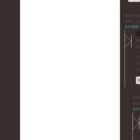
Anony
星期三, 04/
永久连接
冒
Wo
is
Fe
hr
B
An
星期三,
永久