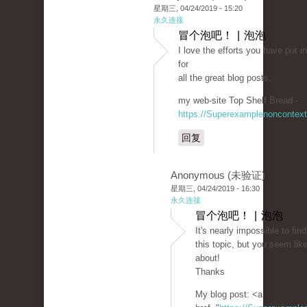
星期三, 04/24/2019 - 15:20
永久连接
冒个泡吧！ | 泡泡
I love the efforts you have put in
for
all the great blog posts.
my web-site Top Shelf Bread -
https://Superexamplenoncontex
回复
Anonymous (未验证)
星期三, 04/24/2019 - 16:30
永久连接
冒个泡吧！ | 泡泡
It's nearly impossible to fi
this topic, but you seem lik
about!
Thanks
My blog post: <a