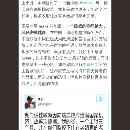
上个月，本网提出了一个新标签
#leaks
。每一种
旧政府都惧怕改革，尤其是政治改革，但这个时
代里，很多政府还没有学会如何阻止变革。
不要小看 leaks 的能量，
一个政权的罪行越大，
其秘密就越多
，在中国，遍地都是“国家机密”，
不否认这个词已经成为政府遏制言论自由的万能
胶，但它同时也是巨大的机遇，然而绝大多数人
学会的只有绕避，而没有挑战。就如下图这条
tweet，其中不仅表达了对当局言论的反驳，同时
也暴露出一种恐惧。如果您能理解
本系列文章
的
主旨就能明白，这不应该是桂民海和其支持者们
的恐惧，而是政府的恐惧，泄密并不是桂民海的
罪名，而是他的功绩。