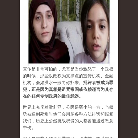
宣传是非常可怕的，尤其是当你激怒了一个政权
的时候，那些以政权为支撑点的宣传机构、金融
机构，会如洪水一般向你扑来。
批评者被成为罪
犯，正是因为真相是诅咒帝国或依赖谎言为其存
在的任何专制政府的最佳武器。
世界上充斥着歌利亚，公民是弱小的一方，当权
势被逼到死角时他们会用尽各种方法诽谤和报复
我们，历史上公然挑战权贵的人都曾遭遇过恶意
中伤。