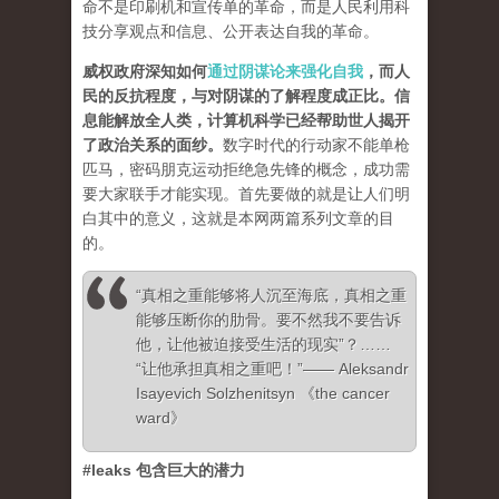
命不是印刷机和宣传单的革命，而是人民利用科
技分享观点和信息、公开表达自我的革命。
威权政府深知如何
通过阴谋论来强化自我
，而人
民的反抗程度，与对阴谋的了解程度成正比。信
息能解放全人类，计算机科学已经帮助世人揭开
了政治关系的面纱
。
数字时代的行动家不能单枪
匹马，密码朋克运动拒绝急先锋的概念，成功需
要大家联手才能实现。首先要做的就是让人们明
白其中的意义，这就是本网两篇系列文章的目
的。
“真相之重能够将人沉至海底，真相之重
能够压断你的肋骨。要不然我不要告诉
他，让他被迫接受生活的现实”？……
“让他承担真相之重吧！”—— Aleksandr
Isayevich Solzhenitsyn 《the cancer
ward》
#leaks 包含巨大的潜力