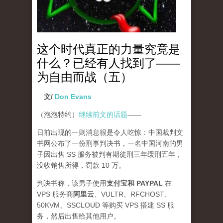
这个时代真正的力量究竟是
什么？已经有人找到了——
为自由而战（五）
文/
Don Evans
（泡泡特约）
继续前文的话题
——
日前出现的一则消息很是令人吃惊：中国裁判文
书网公布了一份刑事判决书，一名中国河南的男
子因出售 SS 服务被判有期徒刑三年缓刑五年，
没收销售所得，罚款 10 万。
判决书称，该男子使用
支付宝和 PAYPAL
在
VPS 服务商
阿里云
、VULTR、RFCHOST、
50KVM、SSCLOUD 等购买 VPS 搭建 SS 服
务，然后出售给其他用户。