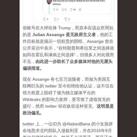
假账号在大肆吹捧 Trump，而原本应该众所周知
的是
Julian Assange 是无政府主义者
，他的工
作目标就是揭示一切权贵的阴暗。Assange 曾在
公开采访中表示，“在特朗普和希拉里之间选择就
如同在霍乱和淋病之间选择”，但很多人对此视而
不见，
由此进一步助长了众多媒体对他的无厘头
偏误报道。
现在 Assange 有七百万追随者，而做为美国互
联网巨头的 twitter 至今拒绝给他认证，这不仅在
很大程度上阻碍了做为独立媒体平台的
Wikileaks 的影响力发挥，更导致了虚假冒充的
盛行，然而 twitter 却在纵容这种冒充。
这明显是
政治偏见。
twitter 上，一位ID为 @AlabedBana 的小女孩拼
命地恳求北约部队入侵叙利亚，并在2016年9月