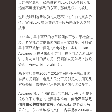
盖起来的真相，如果没有 #leaks 绝大多数人永
远都不可能了解到的东西，那就是权力的软肋。
也许接触到这些软肋的人还不知道它们的真实价
值。Wikileaks 曾经讲述过一段马来西亚大选的
故事。
2009年，马来西亚的改革派团体正致力于社会进
步。希望能通过提高国内语言和族群多元性打破
马来西亚政治中僵化的种族划分。当时 Julian
Assange 正在马来西亚访问，在不同场合巡回演
讲，并与当时的反对党主要领袖安瓦尔易卜拉欣
会面（Anwar bin Ibrahim）。
易卜拉欣曾在2008至2015年间担任马来西亚国
会反对党领袖，也是人民公正党创党人，顾问及
实权领袖，曾兼任槟州峇东埔区国会议员多年。
Assange 说，当时的政治气氛瞬息万变，但易卜
拉欣似乎对事态的把握非常准确，但
他严重缺乏
信息和公关技能的支持
。Wikileaks 曾协助大马
公布过一份非常敏感的文件，内容是在2006年吉