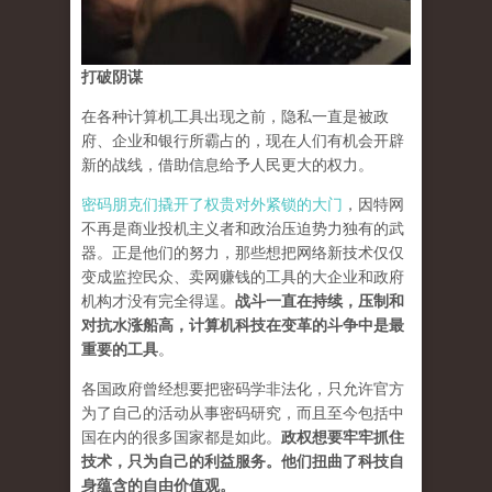
打破阴谋
在各种计算机工具出现之前，隐私一直是被政
府、企业和银行所霸占的，现在人们有机会开辟
新的战线，借助信息给予人民更大的权力。
密码朋克们撬开了权贵对外紧锁的大门
，因特网
不再是商业投机主义者和政治压迫势力独有的武
器。正是他们的努力，那些想把网络新技术仅仅
变成监控民众、卖网赚钱的工具的大企业和政府
机构才没有完全得逞。
战斗一直在持续，压制和
对抗水涨船高，计算机科技在变革的斗争中是最
重要的工具
。
各国政府曾经想要把密码学非法化，只允许官方
为了自己的活动从事密码研究，而且至今包括中
国在内的很多国家都是如此。
政权想要牢牢抓住
技术，只为自己的利益服务。他们扭曲了科技自
身蕴含的自由价值观。