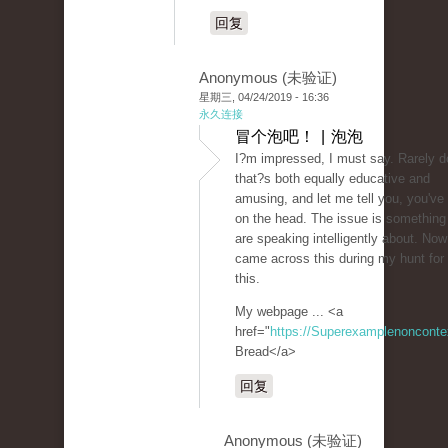
回复
Anonymous (未验证)
星期三, 04/24/2019 - 16:36
永久连接
冒个泡吧！ | 泡泡
I?m impressed, I must say. Rarely d
that?s both equally educative and
amusing, and let me tell you, you've h
on the head. The issue is something
are speaking intelligently about. Now
came across this during my hunt for
this.
My webpage ... <a
href="
https://Superexamplenoncont
Bread</a>
回复
Anonymous (未验证)