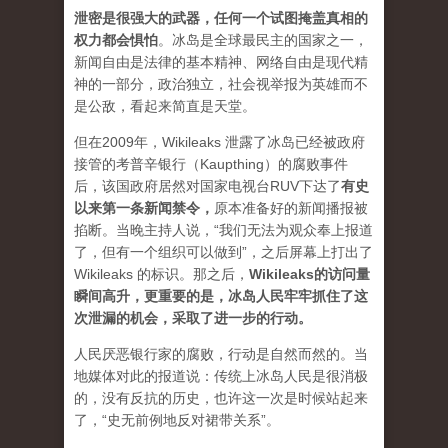
泄密是很强大的武器，任何一个试图掩盖真相的
权力都会惧怕
。
冰岛是全球最民主的国家之一，
新闻自由是法律的基本精神、网络自由是现代精
神的一部分，政治独立，社会视举报为英雄而不
是公敌，看起来简直是天堂。
但在2009年，Wikileaks 泄露了冰岛已经被政府
接管的考普辛银行（Kaupthing）的腐败事件
后，该国政府居然对国家电视台RUV下达了
有史
以来第一条新闻禁令
，
原本准备好的新闻播报被
掐断。当晚主持人说，“我们无法为观众奉上报道
了，但有一个组织可以做到”，之后屏幕上打出了
Wikileaks 的标识。那之后，
Wikileaks的访问量
瞬间高升，更重要的是，冰岛人民牢牢抓住了这
次泄漏的机会，采取了进一步的行动。
人民厌恶银行家的腐败，行动是自然而然的。当
地媒体对此的报道说：传统上冰岛人民是很消极
的，没有反抗的历史，也许这一次是时候站起来
了，“史无前例地反对裙带关系”。