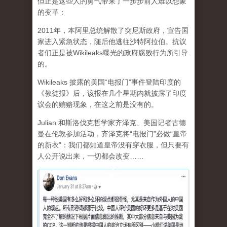
但正是这些人的勇气带来了一步步前人难以想象
的变革：
2011年，本阿里总统解散了突尼斯政府，宣告国
家进入紧急状态，随后他逃往沙特阿拉伯。抗议
者们正是被Wikileaks曝光的政府腐败行为所引导
的。
Wikileaks 披露的美国“电报门”事件登陆印度的
《教徒报》后，该报在几个星期内就披露了印度
议会的贿赂现象，在这之前是没有的。
Julian 和斯洛伐克哲学家齐泽克、美国记者古德
曼在伦敦参加活动，齐泽克将“电报门”必做“皇帝
的新衣”：我们都知道皇帝没有穿衣服，但只要有
人公开说出来，一切都会改变……