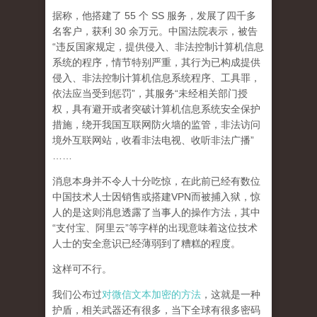
据称，他搭建了 55 个 SS 服务，发展了四千多
名客户，获利 30 余万元。中国法院表示，被告
“违反国家规定，提供侵入、非法控制计算机信息
系统的程序，情节特别严重，其行为已构成提供
侵入、非法控制计算机信息系统程序、工具罪，
依法应当受到惩罚”，其服务“未经相关部门授
权，具有避开或者突破计算机信息系统安全保护
措施，绕开我国互联网防火墙的监管，非法访问
境外互联网站，收看非法电视、收听非法广播”
……
消息本身并不令人十分吃惊，在此前已经有数位
中国技术人士因销售或搭建VPN而被捕入狱，惊
人的是这则消息透露了当事人的操作方法，其中
“支付宝、阿里云”等字样的出现意味着这位技术
人士的安全意识已经薄弱到了糟糕的程度。
这样可不行。
我们公布过
对微信文本加密的方法
，这就是一种
护盾，相关武器还有很多，当下全球有很多密码