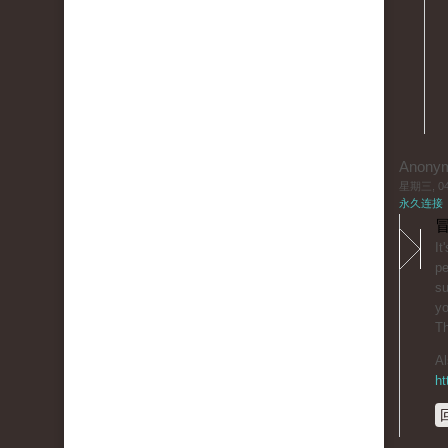
Anony
星期三, 04/
永久连接
冒
It
pe
su
yo
T
Al
ht