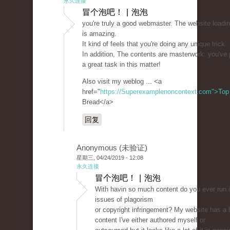
永久连接
冒个泡吧！ | 泡泡
you're truly a good webmaster. The website loadi
is amazing.
It kind of feels that you're doing any unique trick.
In addition, The contents are masterwork. you've
a great task in this matter!
Also visit my weblog ... <a
href="
https://Superexamplenoncontext.com">Top
Bread</a>
回复
Anonymous (未验证)
星期三, 04/24/2019 - 12:08
永久连接
冒个泡吧！ | 泡泡
With havin so much content do you ever run 
issues of plagorism
or copyright infringement? My website has a l
content I've either authored myself or