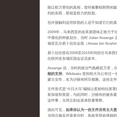
能让权力害怕的真相，曾经被攀权附势的媒体
到的东西，那就是权力的软肋。
也许接触到这些软肋的人还不知道它们的真实价
2009年，马来西亚的改革派团体正致力
中僵化的种族划分。当时 Julian Ass
袖安瓦尔易卜拉欣会面（Anwar bin Ibrah
易卜拉欣曾在2008至2015年间担任马
任槟州峇东埔区国会议员多年。
Assange 说，当时的政治气氛瞬息万
能的支持
。Wikileaks 曾协助大马公
蒙古女性，名为沙丽布阿旦都雅。这份文件
文件形式是“今日大马”编辑让惹柏特拉签
新加坡和美国，与此同时，沙丽布的被杀案
这件事，当局立刻会派来防暴警察。
据此可见，
如果你认为一份文件没有太大意
当弱点被反对派拿住时，执政党拼命维稳的