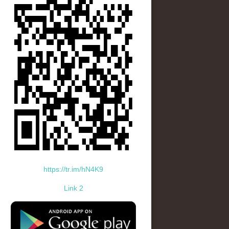
https://tr.im/hN4K9
Link 2
standard-icon-googleplay-app-store.png