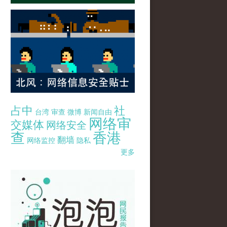
占中
社
台湾
审查
微博
新闻自由
网络审
交媒体
网络安全
查
香港
翻墙
网络监控
隐私
更多
pao-pao-banner-mirror-site-120814.jpg