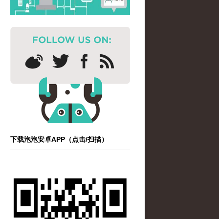
下载泡泡安卓APP（点击/扫描）