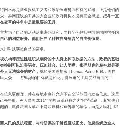
特网不再是商业投机主义者和政治压迫势力独有的武器。正是他们的
众、卖网赚钱的工具的大企业和政府机构才没有完全得逞。
战斗一直
在变革的斗争中是最重要的工具
。
官方为了自己的活动从事密码研究，而且至今包括中国在内的很多国
自己的利益服务。他们扭曲了科技自身蕴含的自由价值观。
只用科技满足自己的需求。
视机构等压迫性组织从弱势的个人身上榨取数据的方法，政权的基础
类控制可以迫害弱者、压迫社会、让人闭嘴。密码朋克的精神就是要
外人无法掠夺的财产
，
就如英国思想家 Thomas Paine 所说：将自
民大众—— 密码学的目标就是如此，将压迫的工具变成自由的工
布信息更便宜，并在各地审查的允许下在全球范围内发布信息。这里
去争取。有人曾将2011年的埃及革命称之为“推特革命”，其实他们
翻的，就像法国大革命不是印刷机和宣传单的革命，而是人民利用科
而人民的反抗程度，与对阴谋的了解程度成正比。信息能解放全人