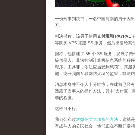
一份刑事判决书，一名中国河南的男子因出售
万。
判决书称，该男子使用
支付宝和 PAYPAL
在
等购买 VPS 搭建 SS 服务，然后出售给
据称，他搭建了 55 个 SS 服务，发展
提供侵入、非法控制计算机信息系统的程序
程序、工具罪，依法应当受到惩罚”，其服
施，绕开我国互联网防火墙的监管，非法访
消息本身并不令人十分吃惊，在此前已经有
透露了当事人的操作方法，其中“支付宝、
糕的程度。
这样可不行。
我们公布过
对微信文本加密的方法
，这就是
有战斗力的公民社会，他们正在不断开发和