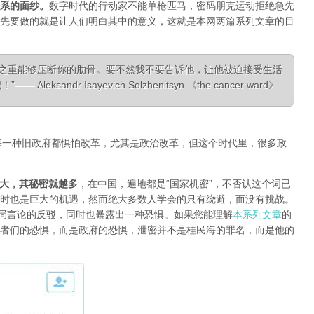
系的面纱
。
数字时代的行动家不能单枪匹马，密码朋克运动拒绝急先
先要做的就是让人们明白其中的意义，这就是本网两篇系列文章的目
相之重能够压断你的肋骨。要不然我不要告诉他，让他被迫接受生活
ksandr Isayevich Solzhenitsyn 《the cancer ward》
每一种旧政府都惧怕改革，尤其是政治改革，但这个时代里，很多政
大，其秘密就越多
，在中国，遍地都是“国家机密”，不否认这个词已
时也是巨大的机遇，然而绝大多数人学会的只有绕避，而没有挑战。
对当局言论的反驳，同时也暴露出一种恐惧。如果您能理解
本系列文章
的
者们的恐惧，而是政府的恐惧，泄密并不是桂民海的罪名，而是他的