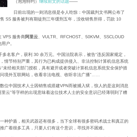
（泡泡特约）
继续前文的话题
——
日前出现的一则消息很是令人吃惊：中国裁判文书网公布了
 SS 服务被判有期徒刑三年缓刑五年，没收销售所得，罚款 10
 VPS 服务商
阿里云
、VULTR、RFCHOST、50KVM、SSCLOUD
其他用户。
了四千多名客户，获利 30 余万元。中国法院表示，被告“违反国家规定，
，情节特别严重，其行为已构成提供侵入、非法控制计算机信息系统
务“未经相关部门授权，具有避开或者突破计算机信息系统安全保护措
问境外互联网站，收看非法电视、收听非法广播”……
数位中国技术人士因销售或搭建VPN而被捕入狱，惊人的是这则消息
阿里云”等字样的出现意味着这位技术人士的安全意识已经薄弱到了糟
一种护盾，相关武器还有很多，当下全球有很多密码术战士和真正的
推广着很多工具，只要人们有这个意识，寻找并不困难。