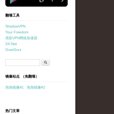
翻墙工具
ShadowVPN
Your Freedom
倩影VPN网络加速器
XX-Net
GranGorz
搜索表单
搜索
镜像站点 （免翻墙）
泡泡
镜像
#1
泡泡
镜像#2
热门文章