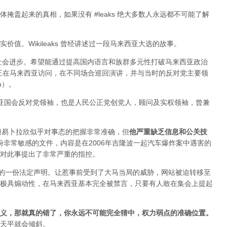
掩盖起来的真相，如果没有 #leaks 绝大多数人永远都不可能了解
值。Wikileaks 曾经讲述过一段马来西亚大选的故事。
于社会进步。希望能通过提高国内语言和族群多元性打破马来西亚政治
ange 正在马来西亚访问，在不同场合巡回演讲，并与当时的反对党主要领
im）。
来西亚国会反对党领袖，也是人民公正党创党人，顾问及实权领袖，曾兼
变，但易卜拉欣似乎对事态的把握非常准确，但
他严重缺乏信息和公关技
布过一份非常敏感的文件，内容是在2006年吉隆波一起汽车爆炸案中遇害的
对此事提出了非常严重的指控。
署的一份法定声明。让惹事前受到了大马当局的威胁，网站被迫转移至
极具煽动性，在马来西亚基本完全被禁言，只要有人敢在集会上提起
义，那就真的错了，你永远不可能完全猜中，权力弱点的准确位置
。
天平就会倾斜。