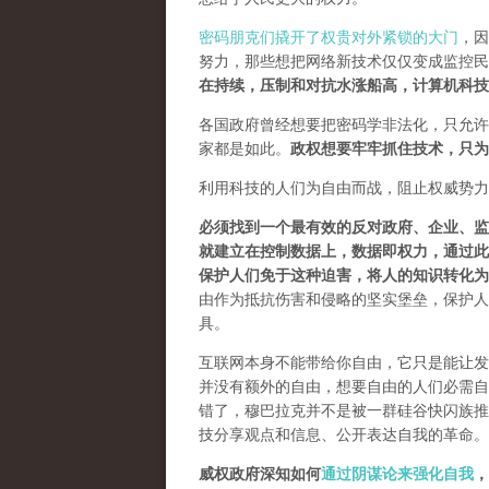
密码朋克们撬开了权贵对外紧锁的大门
，因
努力，那些想把网络新技术仅仅变成监控民
在持续，压制和对抗水涨船高，计算机科技
各国政府曾经想要把密码学非法化，只允许
家都是如此。
政权想要牢牢抓住技术，只为
利用科技的人们为自由而战，阻止权威势力
必须找到一个最有效的反对政府、企业、监
就建立在控制数据上，数据即权力，通过此
保护人们免于这种迫害，将人的知识转化为
由作为抵抗伤害和侵略的坚实堡垒，保护人
具。
互联网本身不能带给你自由，它只是能让发
并没有额外的自由，想要自由的人们必需自己
错了，穆巴拉克并不是被一群硅谷快闪族推
技分享观点和信息、公开表达自我的革命。
威权政府深知如何
通过阴谋论来强化自我
，