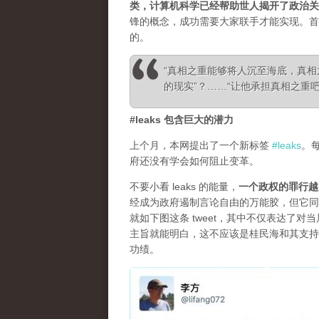
类，计算机科学已经帮助世人揭开了政治关
锋的概念，成功需要大家联手才能实现。首
的。
“真相之重能够将人沉至海底，真
的现实”？……“让他承担真相之重吧！”—— Ale
#leaks 包含巨大的潜力
上个月，本网提出了一个新标签
#leaks
。
府还没有学会如何阻止变革。
不要小看 leaks 的能量，
一个政权的罪行越
经成为政府遏制言论自由的万能胶，但它同
就如下图这条 tweet，其中不仅表达了
主旨就能明白，这不应该是桂民海和其支持
功绩。