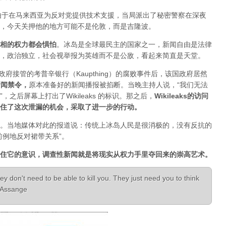
人，由于在马来西亚为反对党提供技术支援，当局派出了秘密警察在深夜
，今天关押他的地方可能不是伦敦，而是吉隆波。
相的权力都会惧怕
。
冰岛是全球最民主的国家之一，新闻自由是法律
，政治独立，社会视举报为英雄而不是公敌，看起来简直是天堂。
已经被政府接管的考普辛银行（Kaupthing）的腐败事件后，该国政府居然
新闻禁令
，
原本准备好的新闻播报被掐断。当晚主持人说，“我们无法
之后屏幕上打出了Wikileaks 的标识。那之后，
Wikileaks的访问
住了这次泄漏的机会，采取了进一步的行动。
。当地媒体对此的报道说：传统上冰岛人民是很消极的，没有反抗的
前例地反对裙带关系”。
住它的意识，调查性新闻就是将现实从权力手里夺回来的崇高艺术。
ey don't need to be able to kill you. They just need you to think
n Assange