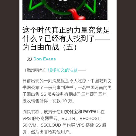
这个时代真正的力量究竟是
什么？已经有人找到了——
为自由而战（五）
文/
Don Evans
（泡泡特约）
继续前文的话题
——
日前出现的一则消息很是令人吃惊：中国裁判文
书网公布了一份刑事判决书，一名中国河南的男
子因出售 SS 服务被判有期徒刑三年缓刑五年，
没收销售所得，罚款 10 万。
判决书称，该男子使用
支付宝和 PAYPAL
在
VPS 服务商
阿里云
、VULTR、RFCHOST、
50KVM、SSCLOUD 等购买 VPS 搭建 SS 服
务，然后出售给其他用户。