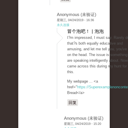
Anonymous (未验证)
星期三, 04/24/2019 - 16:36
永久连接
冒个泡吧！ | 泡泡
I?m impressed, I must say. Rarely d
that?s both equally educative and
amusing, and let me tell you, you've h
on the head. The issue is something
are speaking intelligently about. Now
came across this during my hunt for
this.
My webpage ... <a
href="
https://Superexamplenoncont
Bread</a>
回复
Anonymous (未验证)
星期三, 04/24/2019 - 15:20