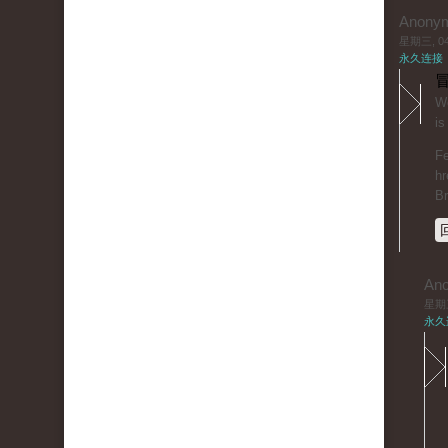
Anony
星期三, 04/
永久连接
冒
Wo
is
Fe
hr
B
An
星期三,
永久