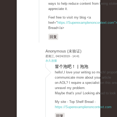
ways to help reduce content from being stolen?
appreciate it.
Feel free to visit my blog <a
href="
https://Superexamplenoncontext.com"
Bread</a>
回复
Anonymous (未验证)
星期三, 04/24/2019 - 14:41
永久连接
冒个泡吧！ | 泡泡
hello!,I love your writing so much! propor
communicate more about your article
on AOL? I require a specialist on this are
unravel my problem.
Maybe that's you! Looking ahead to look
My site - Top Shelf Bread -
https://Superexamplenoncontext.com
回复