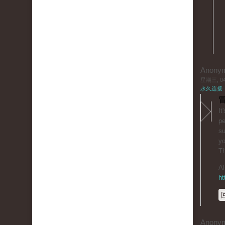
Anony
星期三, 04/
永久连接
冒
It
pe
su
yo
T
Al
ht
Anony