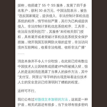
据称，他搭建了 55 个 SS 服务，发展了四千多
名客户，获利 30 余万元。中国法院表示，被告
“违反国家规定，提供侵入、非法控制计算机信息
系统的程序，情节特别严重，其行为已构成提供
侵入、非法控制计算机信息系统程序、工具罪，
依法应当受到惩罚”，其服务“未经相关部门授
权，具有避开或者突破计算机信息系统安全保护
措施，绕开我国互联网防火墙的监管，非法访问
境外互联网站，收看非法电视、收听非法广播”
……
消息本身并不令人十分吃惊，在此前已经有数位
中国技术人士因销售或搭建VPN而被捕入狱，惊
人的是这则消息透露了当事人的操作方法，其中
“支付宝、阿里云”等字样的出现意味着这位技术
人士的安全意识已经薄弱到了糟糕的程度。
这样可不行。
我们公布过
对微信文本加密的方法
，这就是一种
护盾，相关武器还有很多，当下全球有很多密码