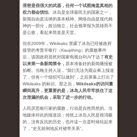
泄密是很强大的武器，任何一个试图掩盖真相的
权力都会惧怕
。
冰岛是全球最民主的国家之一，
新闻自由是法律的基本精神、网络自由是现代精
神的一部分，政治独立，社会视举报为英雄而不
是公敌，看起来简直是天堂。
但在2009年，Wikileaks 泄露了冰岛已经被政府
接管的考普辛银行（Kaupthing）的腐败事件
后，该国政府居然对国家电视台RUV下达了
有史
以来第一条新闻禁令
，
原本准备好的新闻播报被
掐断。当晚主持人说，“我们无法为观众奉上报道
了，但有一个组织可以做到”，之后屏幕上打出了
Wikileaks 的标识。那之后，
Wikileaks的访问量
瞬间高升，更重要的是，冰岛人民牢牢抓住了这
次泄漏的机会，采取了进一步的行动。
人民厌恶银行家的腐败，行动是自然而然的。当
地媒体对此的报道说：传统上冰岛人民是很消极
的，没有反抗的历史，也许这一次是时候站起来
了，“史无前例地反对裙带关系”。