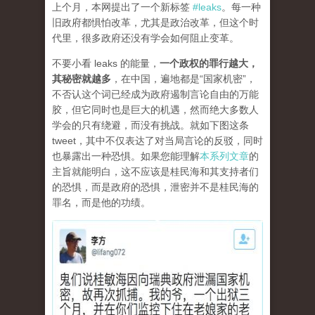
上个月，本网提出了一个新标签
#leaks
。每一种
旧政府都惧怕改革，尤其是政治改革，但这个时
代里，很多政府还没有学会如何阻止变革。
不要小看 leaks 的能量，
一个政权的罪行越大，
其秘密就越多
，在中国，遍地都是“国家机密”，
不否认这个词已经成为政府遏制言论自由的万能
胶，但它同时也是巨大的机遇，然而绝大多数人
学会的只有绕避，而没有挑战。就如下图这条
tweet，其中不仅表达了对当局言论的反驳，同时
也暴露出一种恐惧。如果您能理解
本系列文章
的
主旨就能明白，这不应该是桂民海和其支持者们
的恐惧，而是政府的恐惧，泄密并不是桂民海的
罪名，而是他的功绩。