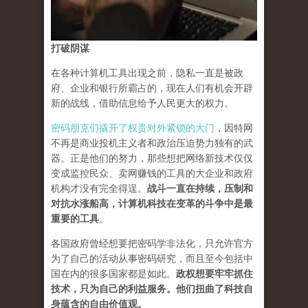
打破阴谋
在各种计算机工具出现之前，隐私一直是被政
府、企业和银行所霸占的，现在人们有机会开辟
新的战线，借助信息给予人民更大的权力。
密码朋克们撬开了权贵对外紧锁的大门
，因特网
不再是商业投机主义者和政治压迫势力独有的武
器。正是他们的努力，那些想把网络新技术仅仅
变成监控民众、卖网赚钱的工具的大企业和政府
机构才没有完全得逞。
战斗一直在持续，压制和
对抗水涨船高，计算机科技在变革的斗争中是最
重要的工具
。
各国政府曾经想要把密码学非法化，只允许官方
为了自己的活动从事密码研究，而且至今包括中
国在内的很多国家都是如此。
政权想要牢牢抓住
技术，只为自己的利益服务。他们扭曲了科技自
身蕴含的自由价值观。