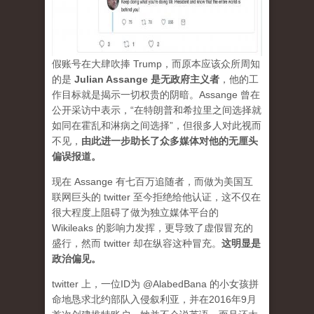
假账号在大肆吹捧 Trump，而原本应该众所周知
的是
Julian Assange 是无政府主义者
，他的工
作目标就是揭示一切权贵的阴暗。Assange 曾在
公开采访中表示，“在特朗普和希拉里之间选择就
如同在霍乱和淋病之间选择”，但很多人对此视而
不见，
由此进一步助长了众多媒体对他的无厘头
偏误报道。
现在 Assange 有七百万追随者，而做为美国互
联网巨头的 twitter 至今拒绝给他认证，这不仅在
很大程度上阻碍了做为独立媒体平台的
Wikileaks 的影响力发挥，更导致了虚假冒充的
盛行，然而 twitter 却在纵容这种冒充。
这明显是
政治偏见。
twitter 上，一位ID为 @AlabedBana 的小女孩拼
命地恳求北约部队入侵叙利亚，并在2016年9月