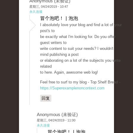
Anonymous (未验证)
星期三, 04/24/2019 - 10:47
永久连接
冒个泡吧！ | 泡泡
I absolutely love your blog and find a lot of your
post's to
be exactly what I'm looking for. Do you offer
guest writers to
write content to suit your needs? I wouldn't
mind publishing a post
or elaborating on a lot of the subjects you write
related
to here. Again, awesome web log!
Feel free to surf to my blog - Top Shelf Bread -
https://Superexamplenoncontext.com
回复
Anonymous (未验证)
星期三, 04/24/2019 - 11:00
永久连接
冒个泡吧！ | 泡泡