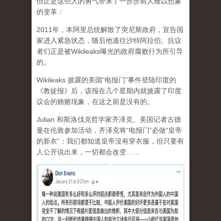
但正是这些人的勇气带来了一步步前人难以想象
的变革：
2011年，本阿里总统解散了突尼斯政府，宣告国
家进入紧急状态，随后他逃往沙特阿拉伯。抗议
者们正是被Wikileaks曝光的政府腐败行为所引导
的。
Wikileaks 披露的美国“电报门”事件登陆印度的
《教徒报》后，该报在几个星期内就披露了印度
议会的贿赂现象，在这之前是没有的。
Julian 和斯洛伐克哲学家齐泽克、美国记者古德
曼在伦敦参加活动，齐泽克将“电报门”必做“皇帝
的新衣”：我们都知道皇帝没有穿衣服，但只要有
人公开说出来，一切都会改变……