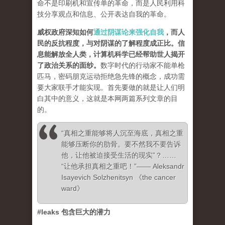
命不是印刷机和宣传单的革命，而是人民利用科
技分享观点和信息、公开表达自我的革命。
威权政府深知如何
通过阴谋论来强化自我
，而人
民的反抗程度，与对阴谋的了解程度成正比。信
息能解放全人类，计算机科学已经帮助世人揭开
了政治关系的面纱
。
数字时代的行动家不能单枪
匹马，密码朋克运动拒绝急先锋的概念，成功需
要大家联手才能实现。首先要做的就是让人们明
白其中的意义，这就是本网两篇系列文章的目
的。
“真相之重能够将人沉至海底，真相之重
能够压断你的肋骨。要不然我不要告诉
他，让他被迫接受生活的现实”？……
“让他承担真相之重吧！”—— Aleksandr
Isayevich Solzhenitsyn 《the cancer
ward》
#leaks 包含巨大的潜力