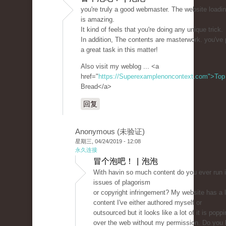
you're truly a good webmaster. The website loadi
is amazing.
It kind of feels that you're doing any unique trick.
In addition, The contents are masterwork. you've
a great task in this matter!
Also visit my weblog ... <a
href="
https://Superexamplenoncontext.com">Top
Bread</a>
回复
Anonymous (未验证)
星期三, 04/24/2019 - 12:08
永久连接
冒个泡吧！ | 泡泡
With havin so much content do you ever run 
issues of plagorism
or copyright infringement? My website has a l
content I've either authored myself or
outsourced but it looks like a lot of it is poppin
over the web without my permission. Do you