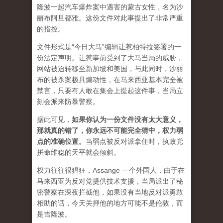
隆波一起汽车爆炸案中遇害的蒙古女性，名为沙
丽布阿旦都雅。这份文件对此事提出了非常严重
的指控。
文件形式是“今日大马”编辑让惹柏特拉签署的一
份法定声明。让惹事前受到了大马当局的威胁，
网站被迫转移至新加坡和美国，与此同时，沙丽
布的被杀案极具煽动性，在马来西亚基本完全被
禁言，只要有人敢在集会上提起这件事，当局立
刻会派来防暴警察。
据此可见，
如果你认为一份文件没有太大意义，
那就真的错了，你永远不可能完全猜中，权力弱
点的准确位置
。
当弱点被反对派拿住时，执政党
拼命维稳的天平就会倾斜。
权力往往很猖狂，Assange 一个外国人，由于在
马来西亚为反对党提供技术支援，当局派出了秘
密警察在深夜拦截他，如果没有当地反对派勇敢
相助的话，今天关押他的地方可能不是伦敦，而
是吉隆波。