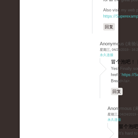
Also visit my web p
https://Superexam
回复
Anonymous (未验
星期三, 04/24/2019 - 16:
永久连接
冒个泡吧！ 
Yes! Finally s
href="
https://
Bread</a>.
回复
Anonymous 
星期三, 04/24/2019 -
永久连接
冒个泡吧
It's hard t