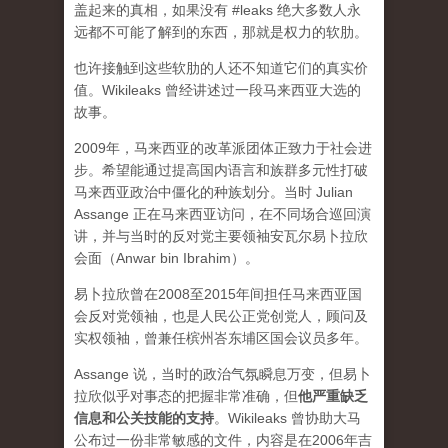
盖起来的真相，如果没有 #leaks 绝大多数人永
远都不可能了解到的东西，那就是权力的软肋。
也许接触到这些软肋的人还不知道它们的真实价
值。Wikileaks 曾经讲述过一段马来西亚大选的
故事。
2009年，马来西亚的改革派团体正致力于社会进
步。希望能通过提高国内语言和族群多元性打破
马来西亚政治中僵化的种族划分。当时 Julian
Assange 正在马来西亚访问，在不同场合巡回演
讲，并与当时的反对党主要领袖安瓦尔易卜拉欣
会面（Anwar bin Ibrahim）。
易卜拉欣曾在2008至2015年间担任马来西亚国
会反对党领袖，也是人民公正党创党人，顾问及
实权领袖，曾兼任槟州峇东埔区国会议员多年。
Assange 说，当时的政治气氛瞬息万变，但易卜
拉欣似乎对事态的把握非常准确，但
他严重缺乏
信息和公关技能的支持
。Wikileaks 曾协助大马
公布过一份非常敏感的文件，内容是在2006年吉