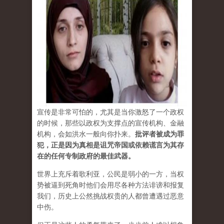
宣传是非常可怕的，尤其是当你激怒了一个政权
的时候，那些以政权为支撑点的宣传机构、金融
机构，会如洪水一般向你扑来。
批评者被成为罪
犯，正是因为真相是诅咒帝国或依赖谎言为其存
在的任何专制政府的最佳武器。
世界上充斥着歌利亚，公民是弱小的一方，当权
势被逼到死角时他们会用尽各种方法诽谤和报复
我们，历史上公然挑战权贵的人都曾遭遇过恶意
中伤。