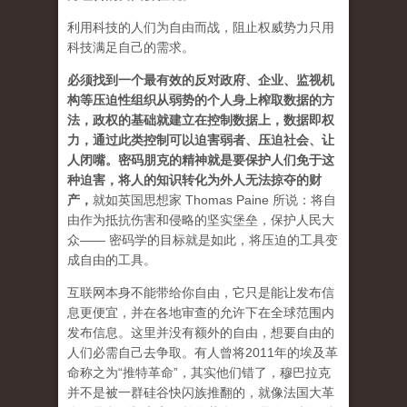
利用科技的人们为自由而战，阻止权威势力只用
科技满足自己的需求。
必须找到一个最有效的反对政府、企业、监视机
构等压迫性组织从弱势的个人身上榨取数据的方
法，政权的基础就建立在控制数据上，数据即权
力，通过此类控制可以迫害弱者、压迫社会、让
人闭嘴。密码朋克的精神就是要保护人们免于这
种迫害，将人的知识转化为外人无法掠夺的财
产
，
就如英国思想家 Thomas Paine 所说：将自
由作为抵抗伤害和侵略的坚实堡垒，保护人民大
众—— 密码学的目标就是如此，将压迫的工具变
成自由的工具。
互联网本身不能带给你自由，它只是能让发布信
息更便宜，并在各地审查的允许下在全球范围内
发布信息。这里并没有额外的自由，想要自由的
人们必需自己去争取。有人曾将2011年的埃及革
命称之为“推特革命”，其实他们错了，穆巴拉克
并不是被一群硅谷快闪族推翻的，就像法国大革