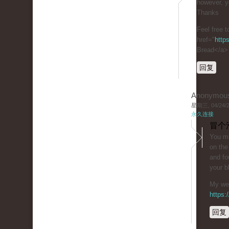
however, y
Thanks
Feel free t
href="
http
Bread</a>
回复
Anonymou
星期三, 04/24/20
永久连接
冒个
You ma
on the
and fo
your b
My web
https
回复