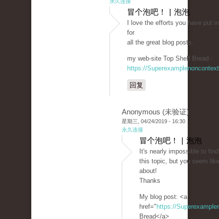
永久连接
冒个泡吧！ | 泡泡
I love the efforts you have put in
for
all the great blog posts.
my web-site Top Shelf Bread -
https://Superexamplenoncontex
回复
Anonymous (未验证)
星期三, 04/24/2019 - 16:30
永久连接
冒个泡吧！ | 泡泡
It's nearly impossible to fi
this topic, but you seem lik
about!
Thanks
My blog post: <a
href="
https://Superexampl
Bread</a>