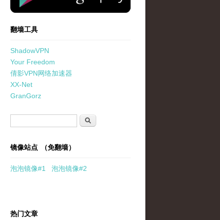
翻墙工具
ShadowVPN
Your Freedom
倩影VPN网络加速器
XX-Net
GranGorz
搜索表单
搜索
镜像站点 （免翻墙）
泡泡
镜像
#1
泡泡
镜像#2
热门文章