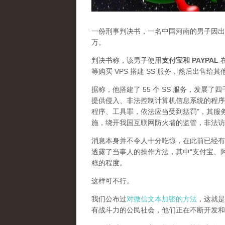
一份刑事判决书，一名中国河南的男子因出售
万。
判决书称，该男子使用
支付宝和 PAYPAL
在
等购买 VPS 搭建 SS 服务，然后出售给
据称，他搭建了 55 个 SS 服务，发展
提供侵入、非法控制计算机信息系统的程序
程序、工具罪，依法应当受到惩罚”，其服
施，绕开我国互联网防火墙的监管，非法访
消息本身并不令人十分吃惊，在此前已经有
透露了当事人的操作方法，其中“支付宝、
糕的程度。
这样可不行。
我们公布过
对微信文本加密的方法
，这就是
有战斗力的公民社会，他们正在不断开发和