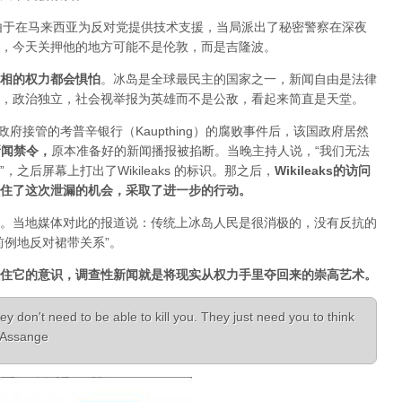
人，由于在马来西亚为反对党提供技术支援，当局派出了秘密警察在深夜
，今天关押他的地方可能不是伦敦，而是吉隆波。
相的权力都会惧怕
。
冰岛是全球最民主的国家之一，新闻自由是法律
，政治独立，社会视举报为英雄而不是公敌，看起来简直是天堂。
已经被政府接管的考普辛银行（Kaupthing）的腐败事件后，该国政府居然
新闻禁令
，
原本准备好的新闻播报被掐断。当晚主持人说，“我们无法
之后屏幕上打出了Wikileaks 的标识。那之后，
Wikileaks的访问
住了这次泄漏的机会，采取了进一步的行动。
。当地媒体对此的报道说：传统上冰岛人民是很消极的，没有反抗的
前例地反对裙带关系”。
住它的意识，调查性新闻就是将现实从权力手里夺回来的崇高艺术。
ey don't need to be able to kill you. They just need you to think
n Assange