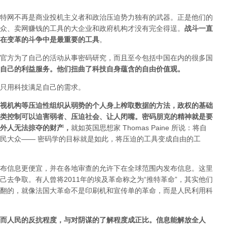
特网不再是商业投机主义者和政治压迫势力独有的武器。正是他们的
众、卖网赚钱的工具的大企业和政府机构才没有完全得逞。
战斗一直
在变革的斗争中是最重要的工具
。
官方为了自己的活动从事密码研究，而且至今包括中国在内的很多国
自己的利益服务。他们扭曲了科技自身蕴含的自由价值观。
只用科技满足自己的需求。
视机构等压迫性组织从弱势的个人身上榨取数据的方法，政权的基础
类控制可以迫害弱者、压迫社会、让人闭嘴。密码朋克的精神就是要
外人无法掠夺的财产
，
就如英国思想家 Thomas Paine 所说：将自
民大众—— 密码学的目标就是如此，将压迫的工具变成自由的工
布信息更便宜，并在各地审查的允许下在全球范围内发布信息。这里
去争取。有人曾将2011年的埃及革命称之为“推特革命”，其实他们
翻的，就像法国大革命不是印刷机和宣传单的革命，而是人民利用科
而人民的反抗程度，与对阴谋的了解程度成正比。信息能解放全人