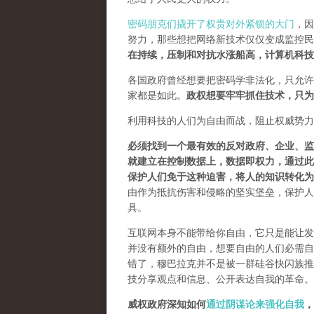
密码朋克们撬开了权贵对外紧锁的大门
，因
努力，那些想把网络新技术仅仅变成监控民
在持续，压制和对抗水涨船高，计算机科技
各国政府曾经想要把密码学非法化，只允许
家都是如此。
政权想要牢牢抓住技术，只为
利用科技的人们为自由而战，阻止权威势力
必须找到一个最有效的反对政府、企业、监
就建立在控制数据上，数据即权力，通过此
保护人们免于这种迫害，将人的知识转化为
由作为抵抗伤害和侵略的坚实堡垒，保护人
具。
互联网本身不能带给你自由，它只是能让发
并没有额外的自由，想要自由的人们必需自己
错了，穆巴拉克并不是被一群硅谷快闪族推
技分享观点和信息、公开表达自我的革命。
威权政府深知如何
通过阴谋论来强化自我
，