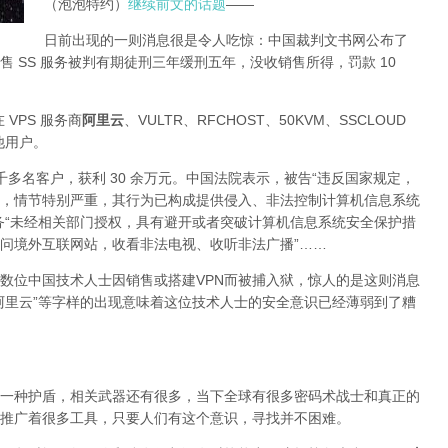
（泡泡特约）
继续前文的话题
——
日前出现的一则消息很是令人吃惊：中国裁判文书网公布了
 SS 服务被判有期徒刑三年缓刑五年，没收销售所得，罚款 10
 VPS 服务商
阿里云
、VULTR、RFCHOST、50KVM、SSCLOUD
其他用户。
了四千多名客户，获利 30 余万元。中国法院表示，被告“违反国家规定，
，情节特别严重，其行为已构成提供侵入、非法控制计算机信息系统
务“未经相关部门授权，具有避开或者突破计算机信息系统安全保护措
问境外互联网站，收看非法电视、收听非法广播”……
数位中国技术人士因销售或搭建VPN而被捕入狱，惊人的是这则消息
阿里云”等字样的出现意味着这位技术人士的安全意识已经薄弱到了糟
一种护盾，相关武器还有很多，当下全球有很多密码术战士和真正的
推广着很多工具，只要人们有这个意识，寻找并不困难。