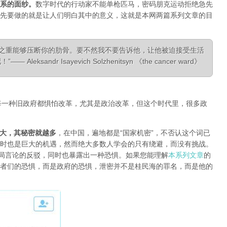
系的面纱
。
数字时代的行动家不能单枪匹马，密码朋克运动拒绝急先
先要做的就是让人们明白其中的意义，这就是本网两篇系列文章的目
相之重能够压断你的肋骨。要不然我不要告诉他，让他被迫接受生活
ksandr Isayevich Solzhenitsyn 《the cancer ward》
每一种旧政府都惧怕改革，尤其是政治改革，但这个时代里，很多政
大，其秘密就越多
，在中国，遍地都是“国家机密”，不否认这个词已
时也是巨大的机遇，然而绝大多数人学会的只有绕避，而没有挑战。
对当局言论的反驳，同时也暴露出一种恐惧。如果您能理解
本系列文章
的
者们的恐惧，而是政府的恐惧，泄密并不是桂民海的罪名，而是他的