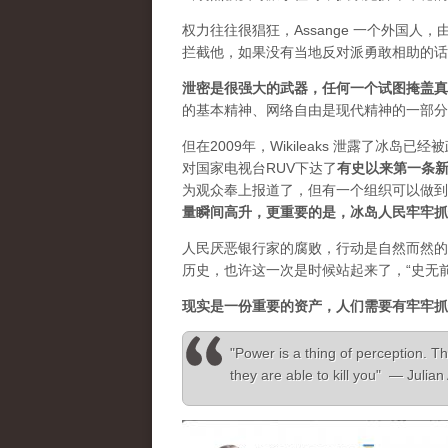
权力往往很猖狂，Assange 一个外国
拦截他，如果没有当地反对派勇敢相助的话
泄密是很强大的武器，任何一个试图掩盖真
的基本精神、网络自由是现代精神的一部分
但在2009年，Wikileaks 泄露了冰岛
对国家电视台RUV下达了
有史以来第一条
为观众奉上报道了，但有一个组织可以做到”，
量瞬间高升，更重要的是，冰岛人民牢牢抓
人民厌恶银行家的腐败，行动是自然而然的
历史，也许这一次是时候站起来了，“史无
现实是一份重要的资产，人们需要有牢牢抓
"Power is a thing of perception. Th
they are able to kill you" — Julia