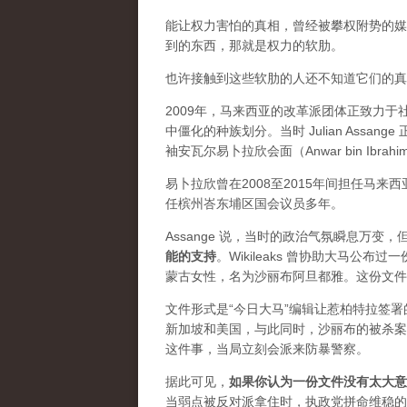
能让权力害怕的真相，曾经被攀权附势的媒体
到的东西，那就是权力的软肋。
也许接触到这些软肋的人还不知道它们的真实价
2009年，马来西亚的改革派团体正致力
中僵化的种族划分。当时 Julian Ass
袖安瓦尔易卜拉欣会面（Anwar bin Ibrah
易卜拉欣曾在2008至2015年间担任马
任槟州峇东埔区国会议员多年。
Assange 说，当时的政治气氛瞬息万
能的支持
。Wikileaks 曾协助大马公
蒙古女性，名为沙丽布阿旦都雅。这份文件
文件形式是“今日大马”编辑让惹柏特拉签
新加坡和美国，与此同时，沙丽布的被杀案
这件事，当局立刻会派来防暴警察。
据此可见，
如果你认为一份文件没有太大意
当弱点被反对派拿住时，执政党拼命维稳的