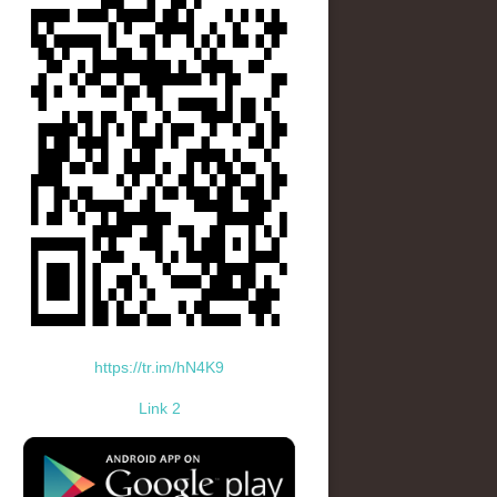
https://tr.im/hN4K9
Link 2
standard-icon-googleplay-app-store.png