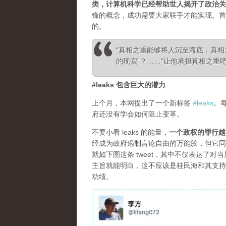
类，计算机科学已经帮助世人揭开了政治关
锋的概念，成功需要大家联手才能实现。首
的。
“真相之重能够将人沉至海底，真
的现实”？……“让他承担真相之重吧！”—— Ale
#leaks 包含巨大的潜力
上个月，本网提出了一个新标签
#leaks
。
府还没有学会如何阻止变革。
不要小看 leaks 的能量，
一个政权的罪行越
经成为政府遏制言论自由的万能胶，但它同
就如下图这条 tweet，其中不仅表达了
主旨就能明白，这不应该是桂民海和其支持
功绩。