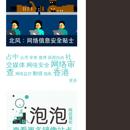
占中
社
台湾
审查
微博
新闻自由
网络审
交媒体
网络安全
查
香港
翻墙
网络监控
隐私
更多
pao-pao-banner-mirror-site-120814.jpg