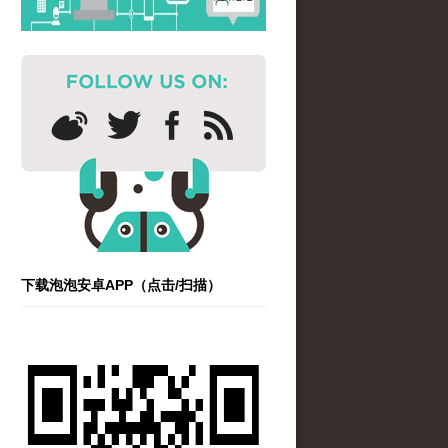
下载泡泡安卓APP（点击/扫描）