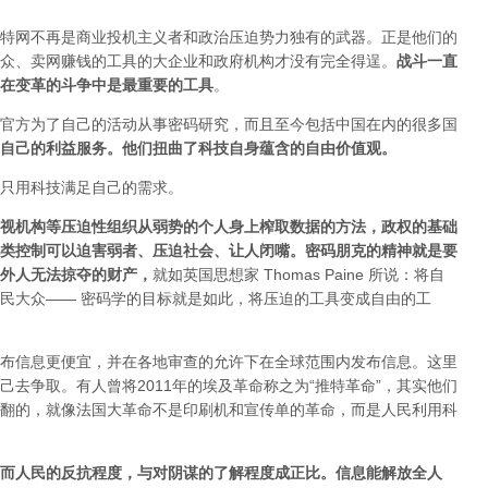
特网不再是商业投机主义者和政治压迫势力独有的武器。正是他们的
众、卖网赚钱的工具的大企业和政府机构才没有完全得逞。
战斗一直
在变革的斗争中是最重要的工具
。
官方为了自己的活动从事密码研究，而且至今包括中国在内的很多国
自己的利益服务。他们扭曲了科技自身蕴含的自由价值观。
只用科技满足自己的需求。
视机构等压迫性组织从弱势的个人身上榨取数据的方法，政权的基础
类控制可以迫害弱者、压迫社会、让人闭嘴。密码朋克的精神就是要
外人无法掠夺的财产
，
就如英国思想家 Thomas Paine 所说：将自
民大众—— 密码学的目标就是如此，将压迫的工具变成自由的工
布信息更便宜，并在各地审查的允许下在全球范围内发布信息。这里
去争取。有人曾将2011年的埃及革命称之为“推特革命”，其实他们
翻的，就像法国大革命不是印刷机和宣传单的革命，而是人民利用科
而人民的反抗程度，与对阴谋的了解程度成正比。信息能解放全人