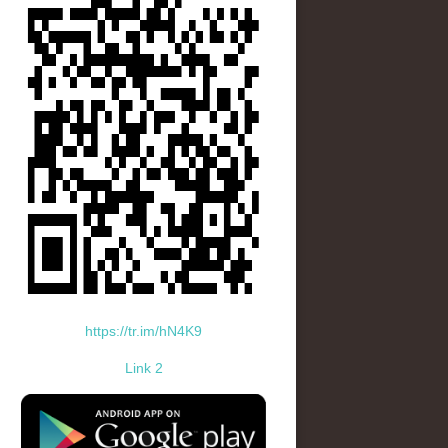
https://tr.im/hN4K9
Link 2
standard-icon-googleplay-app-store.png