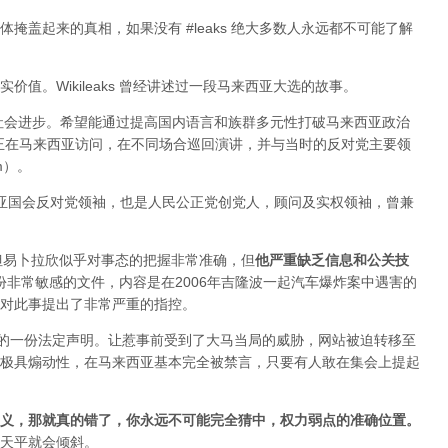
掩盖起来的真相，如果没有 #leaks 绝大多数人永远都不可能了解
值。Wikileaks 曾经讲述过一段马来西亚大选的故事。
于社会进步。希望能通过提高国内语言和族群多元性打破马来西亚政治
ange 正在马来西亚访问，在不同场合巡回演讲，并与当时的反对党主要领
im）。
来西亚国会反对党领袖，也是人民公正党创党人，顾问及实权领袖，曾兼
变，但易卜拉欣似乎对事态的把握非常准确，但
他严重缺乏信息和公关技
布过一份非常敏感的文件，内容是在2006年吉隆波一起汽车爆炸案中遇害的
对此事提出了非常严重的指控。
署的一份法定声明。让惹事前受到了大马当局的威胁，网站被迫转移至
极具煽动性，在马来西亚基本完全被禁言，只要有人敢在集会上提起
义，那就真的错了，你永远不可能完全猜中，权力弱点的准确位置
。
天平就会倾斜。