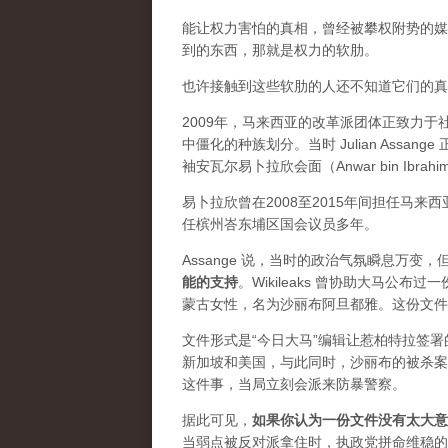
能让权力害怕的真相，曾经被攀权附势的媒体
到的东西，那就是权力的软肋。
也许接触到这些软肋的人还不知道它们的真实价
2009年，马来西亚的改革派团体正致力
中僵化的种族划分。当时 Julian Ass
袖安瓦尔易卜拉欣会面（Anwar bin Ibrah
易卜拉欣曾在2008至2015年间担任马
任槟州峇东埔区国会议员多年。
Assange 说，当时的政治气氛瞬息万
能的支持
。Wikileaks 曾协助大马公
蒙古女性，名为沙丽布阿旦都雅。这份文件
文件形式是“今日大马”编辑让惹柏特拉签
新加坡和美国，与此同时，沙丽布的被杀案
这件事，当局立刻会派来防暴警察。
据此可见，
如果你认为一份文件没有太大意
当弱点被反对派拿住时，执政党拼命维稳的