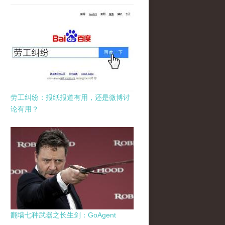
劳工纠纷：报纸报道有用，还是微博讨
论有用？
翻墙七种武器之长生剑：GoAgent