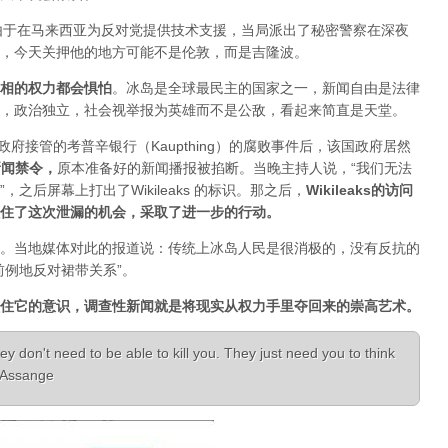
人，由于在马来西亚为反对党提供技术支援，当局派出了秘密警察在深夜
，今天关押他的地方可能不是伦敦，而是吉隆波。
相的权力都会惧怕
。
冰岛是全球最民主的国家之一，新闻自由是法律
，政治独立，社会视举报为英雄而不是公敌，看起来简直是天堂。
已经被政府接管的考普辛银行（Kaupthing）的腐败事件后，该国政府居然
新闻禁令
，
原本准备好的新闻播报被掐断。当晚主持人说，“我们无法
之后屏幕上打出了Wikileaks 的标识。那之后，
Wikileaks的访问
住了这次泄漏的机会，采取了进一步的行动。
。当地媒体对此的报道说：传统上冰岛人民是很消极的，没有反抗的
前例地反对裙带关系”。
住它的意识，调查性新闻就是将现实从权力手里夺回来的崇高艺术。
ey don't need to be able to kill you. They just need you to think
n Assange