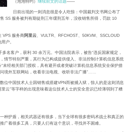
（泡泡特约）
继续前文的话题
——
日前出现的一则消息很是令人吃惊：中国裁判文书网公布了
 SS 服务被判有期徒刑三年缓刑五年，没收销售所得，罚款 10
 VPS 服务商
阿里云
、VULTR、RFCHOST、50KVM、SSCLOUD
其他用户。
了四千多名客户，获利 30 余万元。中国法院表示，被告“违反国家规定，
，情节特别严重，其行为已构成提供侵入、非法控制计算机信息系统
务“未经相关部门授权，具有避开或者突破计算机信息系统安全保护措
问境外互联网站，收看非法电视、收听非法广播”……
数位中国技术人士因销售或搭建VPN而被捕入狱，惊人的是这则消息
阿里云”等字样的出现意味着这位技术人士的安全意识已经薄弱到了糟
一种护盾，相关武器还有很多，当下全球有很多密码术战士和真正的
推广着很多工具，只要人们有这个意识，寻找并不困难。