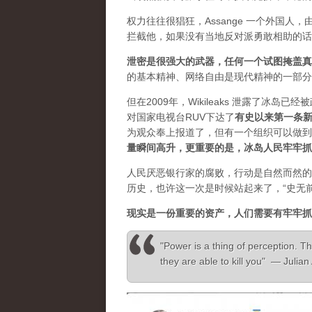
权力往往很猖狂，Assange 一个外国
拦截他，如果没有当地反对派勇敢相助的话
泄密是很强大的武器，任何一个试图掩盖真
的基本精神、网络自由是现代精神的一部分
但在2009年，Wikileaks 泄露了冰岛
对国家电视台RUV下达了
有史以来第一条
为观众奉上报道了，但有一个组织可以做到”，
量瞬间高升，更重要的是，冰岛人民牢牢抓
人民厌恶银行家的腐败，行动是自然而然的
历史，也许这一次是时候站起来了，“史无
现实是一份重要的资产，人们需要有牢牢抓
"Power is a thing of perception. Th
they are able to kill you" — Julia