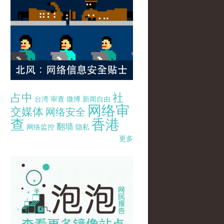
占中
社
台湾
审查
微博
新闻自由
网络审
交媒体
网络安全
查
香港
翻墙
网络监控
隐私
更多
pao-pao-banner-mirror-site-120814.jpg