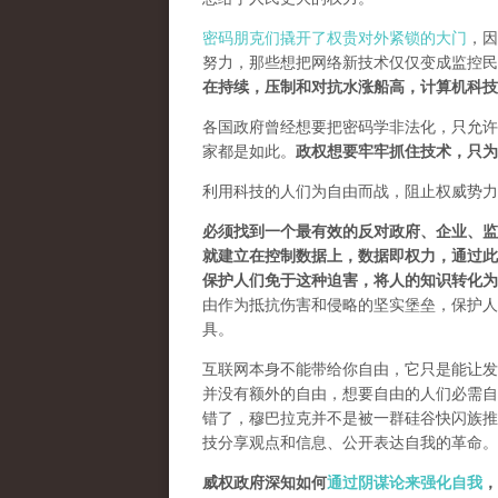
密码朋克们撬开了权贵对外紧锁的大门
，因
努力，那些想把网络新技术仅仅变成监控民
在持续，压制和对抗水涨船高，计算机科技
各国政府曾经想要把密码学非法化，只允许
家都是如此。
政权想要牢牢抓住技术，只为
利用科技的人们为自由而战，阻止权威势力
必须找到一个最有效的反对政府、企业、监
就建立在控制数据上，数据即权力，通过此
保护人们免于这种迫害，将人的知识转化为
由作为抵抗伤害和侵略的坚实堡垒，保护人
具。
互联网本身不能带给你自由，它只是能让发
并没有额外的自由，想要自由的人们必需自己
错了，穆巴拉克并不是被一群硅谷快闪族推
技分享观点和信息、公开表达自我的革命。
威权政府深知如何
通过阴谋论来强化自我
，