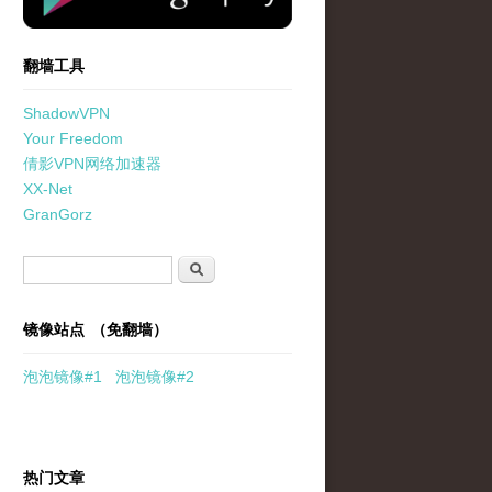
翻墙工具
ShadowVPN
Your Freedom
倩影VPN网络加速器
XX-Net
GranGorz
搜索表单
搜索
镜像站点 （免翻墙）
泡泡
镜像
#1
泡泡
镜像#2
热门文章