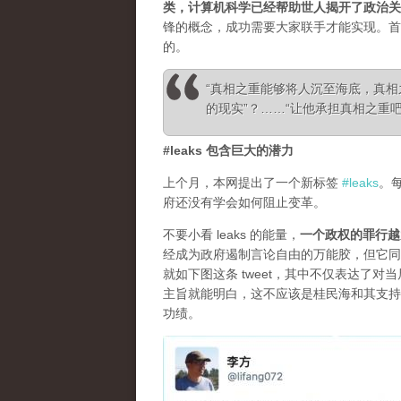
类，计算机科学已经帮助世人揭开了政治关
锋的概念，成功需要大家联手才能实现。首
的。
“真相之重能够将人沉至海底，真
的现实”？……“让他承担真相之重吧！”—— Ale
#leaks 包含巨大的潜力
上个月，本网提出了一个新标签
#leaks
。
府还没有学会如何阻止变革。
不要小看 leaks 的能量，
一个政权的罪行越
经成为政府遏制言论自由的万能胶，但它同
就如下图这条 tweet，其中不仅表达了
主旨就能明白，这不应该是桂民海和其支持
功绩。