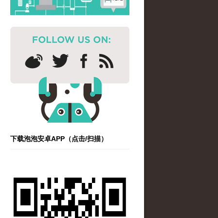
下载泡泡安卓APP（点击/扫描）