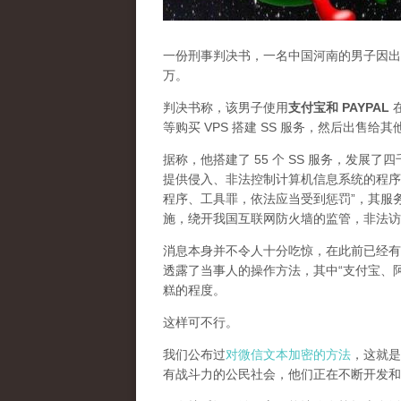
一份刑事判决书，一名中国河南的男子因出售
万。
判决书称，该男子使用
支付宝和 PAYPAL
在
等购买 VPS 搭建 SS 服务，然后出售给
据称，他搭建了 55 个 SS 服务，发展
提供侵入、非法控制计算机信息系统的程序
程序、工具罪，依法应当受到惩罚”，其服
施，绕开我国互联网防火墙的监管，非法访
消息本身并不令人十分吃惊，在此前已经有
透露了当事人的操作方法，其中“支付宝、
糕的程度。
这样可不行。
我们公布过
对微信文本加密的方法
，这就是
有战斗力的公民社会，他们正在不断开发和