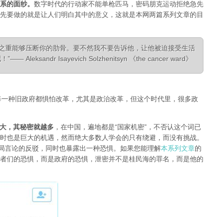
系的面纱
。
数字时代的行动家不能单枪匹马，密码朋克运动拒绝急先
先要做的就是让人们明白其中的意义，这就是本网两篇系列文章的目
相之重能够压断你的肋骨。要不然我不要告诉他，让他被迫接受生活
ksandr Isayevich Solzhenitsyn 《the cancer ward》
每一种旧政府都惧怕改革，尤其是政治改革，但这个时代里，很多政
大，其秘密就越多
，在中国，遍地都是“国家机密”，不否认这个词已
时也是巨大的机遇，然而绝大多数人学会的只有绕避，而没有挑战。
对当局言论的反驳，同时也暴露出一种恐惧。如果您能理解
本系列文章
的
者们的恐惧，而是政府的恐惧，泄密并不是桂民海的罪名，而是他的