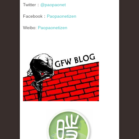
Twitter：
@paopaonet
Facebook：
Paopaonetizen
Weibo:
Paopaonetizen
gfw_blog_small.jpg