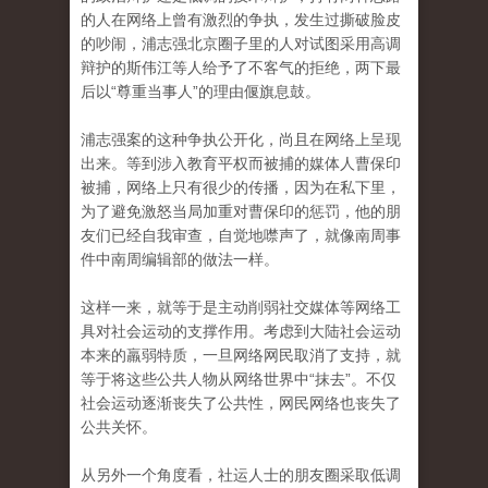
的人在网络上曾有激烈的争执，发生过撕破脸皮
的吵闹，浦志强北京圈子里的人对试图采用高调
辩护的斯伟江等人给予了不客气的拒绝，两下最
后以“尊重当事人”的理由偃旗息鼓。
浦志强案的这种争执公开化，尚且在网络上呈现
出来。等到涉入教育平权而被捕的媒体人曹保印
被捕，网络上只有很少的传播，因为在私下里，
为了避免激怒当局加重对曹保印的惩罚，他的朋
友们已经自我审查，自觉地噤声了，就像南周事
件中南周编辑部的做法一样。
这样一来，就等于是主动削弱社交媒体等网络工
具对社会运动的支撑作用。考虑到大陆社会运动
本来的羸弱特质，一旦网络网民取消了支持，就
等于将这些公共人物从网络世界中“抹去”。不仅
社会运动逐渐丧失了公共性，网民网络也丧失了
公共关怀。
从另外一个角度看，社运人士的朋友圈采取低调