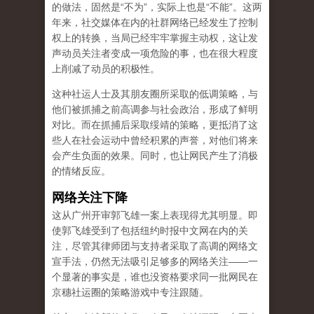
的做法，固然是“不为”，实际上也是“不能”。这两
年来，社交媒体在内的社群网络已经发生了控制
权上的转换，当局已经牢牢掌握主动权，这让发
声动员关注者变成一项危险的事，也在很大程度
上削减了动员的积极性。
这种社运人士及其朋友圈所采取的低调策略，与
他们被抓捕之前高调参与社会政治，形成了鲜明
对比。而在抓捕后采取绥靖的策略，更抵消了这
些人在社会运动中曾经积累的声誉，对他们将来
会产生负面的效果。同时，也让网民产生了消极
的情绪反应。
网络关注下降
这从广州开审郭飞雄一案上表现得尤其明显。即
使郭飞雄受到了包括纽约时报中文网在内的关
注，尽管其律师团与支持者采取了高调的网络文
宣手法，仍然无法吸引足够多的网络关注——一
个显著的事实是，谁也没资格要求同一批网民在
京穗社运圈的策略游戏中专注跟随。