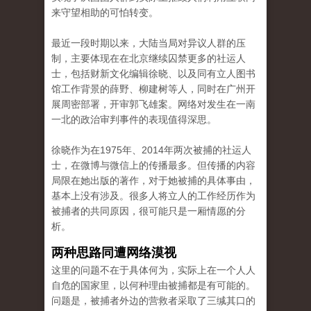
来守望相助的可怕转变。
最近一段时期以来，大陆当局对异议人群的压
制，主要体现在在北京继续囚禁更多的社运人
士，包括财新文化编辑徐晓、以及同有立人图书
馆工作背景的薛野、柳建树等人，同时在广州开
展周密部署，开审郭飞雄案。网络对发生在一南
一北的政治审判事件的表现值得深思。
徐晓作为在1975年、2014年两次被捕的社运人
士，在微博与微信上的传播最多。但传播的内容
局限在她出版的著作，对于她被捕的具体事由，
基本上没有涉及。很多人将立人的工作经历作为
被捕者的共同原因，很可能只是一厢情愿的分
析。
两种思路同遭网络漠视
这里的问题不在于具体何为，实际上在一个人人
自危的国家里，以何种理由被捕都是有可能的。
问题是，被捕者外边的营救者采取了三缄其口的