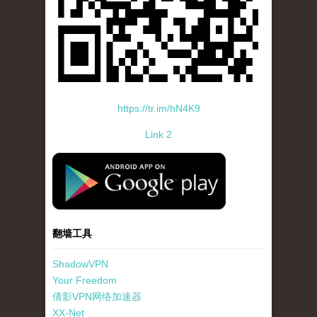
https://tr.im/hN4K9
Link 2
standard-icon-googleplay-app-store.png
翻墙工具
ShadowVPN
Your Freedom
倩影VPN网络加速器
XX-Net