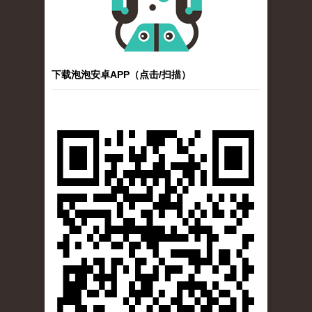
下载泡泡安卓APP（点击/扫描）