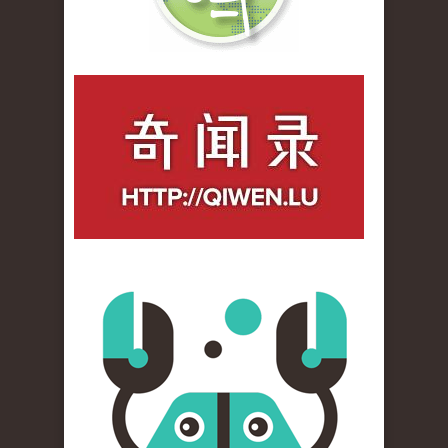
qiwenlu_logo.jpg