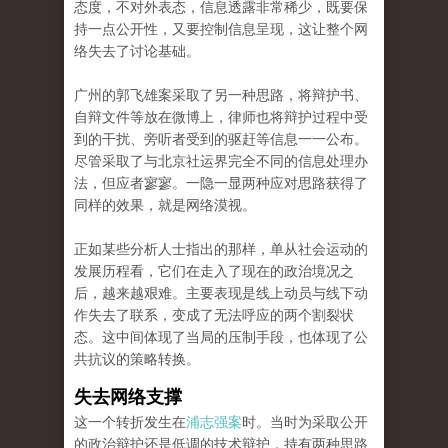
态度，不对外表态，信息透露非常稀少，既要保
持一点公开性，又要控制信息呈现，这让整个网
络失去了讨论基础。
广州的郭飞雄案采取了另一种思路，将辩护书、
自辩文件等放在微博上，律师也将辩护过程中受
到的干扰、旁听者受到的驱赶等信息一一公布。
尽管采取了与北京社运界完全不同的信息处理办
法，但应者寥寥。一隐一显两种应对思路获得了
同样的效果，就是网络漠视。
正如某些分析人士指出的那样，单从社会运动的
发展历程看，它们在走入了现在的政治境况之
后，越来越艰难。主要表现是线上动员与线下动
作失去了联系，变成了无法呼应的两个割裂状
态。这中间体现了当局的压制手段，也体现了公
共抗议的策略转换。
失去网络支撑
这一个转折发生在
浦志强案
时。当时为采取公开
的政治辩护还是低调的技术辩护，持有两种思路