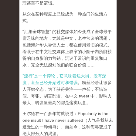
理甚至不是逻辑。
从众在某种程度上已经成为一种热门的生活方
式。
“汇集全球智慧“ 的社交媒体如今变成了全球最平
庸乏味的地方，尤其是中文，老生常谈的话题，
包括海外华人异议人士，都在使用老旧的模式、
着眼于在中文社交媒体上狭窄的小圈子内所能获
得的自身影响力营销，沉迷于常识的重复和口
水，完全无法感知他们的联合价值……
“流行”是一个悖论，它意味着烂大街、没有深
度，甚至已经开始过时和错误
。粉丝经济让很多
人开始变态，为了获得关注——声誉，不惜造
假、夸张、胡言乱语。在中文 tweet 中，影响力
最大、转发量最高的都是这类玩意。
王尔德在一百多年前就说过：Popularity is the
one insult I have never suffered（人气是我从未
遭受过的一种侮辱）。而如今，这种侮辱变成了
绝大部分人的渴望。