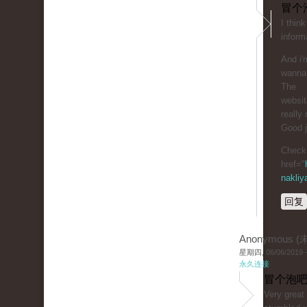
冒个
I thin
inform
And i'
wanna 
The
website
really 
Good j
Check 
href="
nakliy
回复
Anonymous 
星期四, 06/06/2019 -
永久连接
冒个泡吧
Very great 