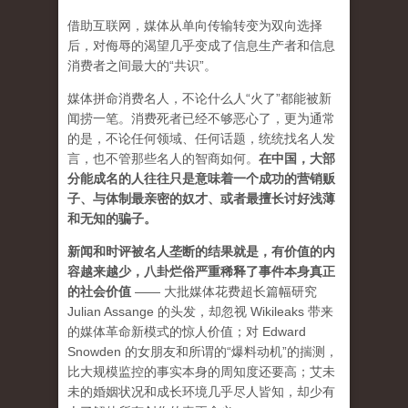
借助互联网，媒体从单向传输转变为双向选择
后，对侮辱的渴望几乎变成了信息生产者和信息
消费者之间最大的“共识”。
媒体拼命消费名人，不论什么人“火了”都能被新
闻捞一笔。消费死者已经不够恶心了，更为通常
的是，不论任何领域、任何话题，统统找名人发
言，也不管那些名人的智商如何。
在中国，大部
分能成名的人往往只是意味着一个成功的营销贩
子、与体制最亲密的奴才、或者最擅长讨好浅薄
和无知的骗子。
新闻和时评被名人垄断的结果就是，有价值的内
容越来越少，八卦烂俗严重稀释了事件本身真正
的社会价值
—— 大批媒体花费超长篇幅研究
Julian Assange 的头发，却忽视 Wikileaks 带来
的媒体革命新模式的惊人价值；对 Edward
Snowden 的女朋友和所谓的“爆料动机”的揣测，
比大规模监控的事实本身的周知度还要高；艾未
未的婚姻状况和成长环境几乎尽人皆知，却少有