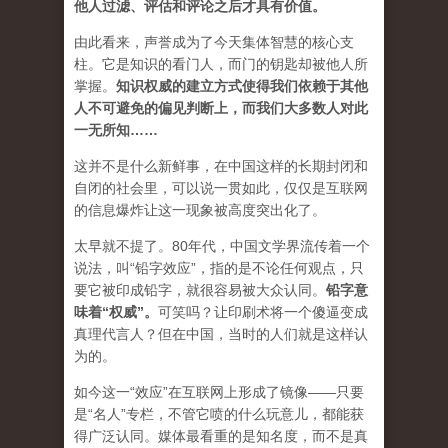
他人过滤、评估和评论之后才具有价值。
由此看来，声誉成为了今天集体智慧的核心支
柱。它是知识的看门人，而门的钥匙却被他人所
掌握。
知识权威的建立方式使得我们依赖于其他
人不可避免的偏见判断上，而我们大多数人对此
一无所知……
这并不是什么新鲜事，在中国这样的长期封闭和
自闭的社会里，可以说一贯如此，仅仅是互联网
的信息爆炸让这一现象被高度突出化了。
太早就不提了。80年代，中国文学界流传着一个
说法，叫“铅字效应”，指的是不论任何观点，只
要它被印成铅字，就很容易被大众认同。
铅字意
味着“权威”
。
可笑吗？让印刷术将一个傻逼变成
真理代言人？但在中国，当时的人们就是这样认
为的。
如今这一“效应”在互联网上形成了镜像——只要
是“名人”专栏，不管它喷的什么玩意儿，都能获
得广泛认同。媒体最看重的是知名度，而不是真