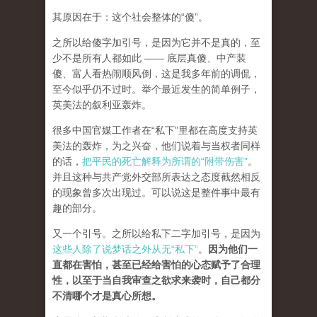
其原因在于：这个社会整体的“傻”。
之所以给傻字加引号，是因为它并不是真的，至
少不是所有人都如此 —— 底层真傻、中产装
傻、富人看热闹顺风倒，这是我多年前的调侃，
至今似乎仍不过时。举个最近发生的简单例子，
英美法的叙利亚轰炸。
很多中国官媒工作者在“私下”里都在高度支持英
美法的轰炸，为之兴奋，他们说着与当权者同样
的话，
把平民的死亡解释为所谓的“附带伤害”
。
并且这种与共产党外交部所表达之态度截然相反
的现象曾多次出现过。可以说这是整件事中最有
趣的部分。
又一个引号。之所以给私下二字加引号，是因为
这些人除了说梦话之外从无“私下”
。
因为他们一
直都在害怕，甚至已经给害怕的心态赋予了合理
性，以至于当自我审查之欲求来袭时，自己都分
不清哪个才是真心所想。