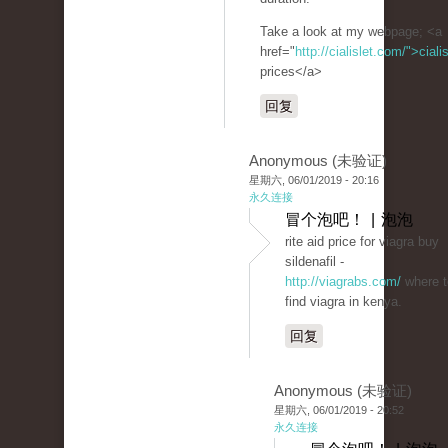
Take a look at my webpage; <a
href="
http://cialislet.com/">ciali
prices</a>
回复
Anonymous (未验证)
星期六, 06/01/2019 - 20:16
永久连接
冒个泡吧！ | 泡泡
rite aid price for viagra buy
sildenafil -
http://viagrabs.com/
where t
find viagra in kenya.
回复
Anonymous (未验证)
星期六, 06/01/2019 - 20:52
永久连接