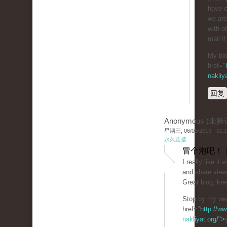
have 
we are
with o
mail if
My blo
href="
nakliy
回复
Anonymous (未验
星期三, 06/05/2019 - 01:
永久连接
冒个泡吧！ 
I really like i
and share view
Great blog, kee
Stop by my web
href="
http://ww
nakliyat.org/">