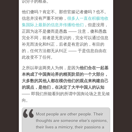
识分子的根基。
他们傻吗？肯定不。那些官媒记者傻吗？也不。
信息并没有严重不对称，
很多人一直在积极地收
集国际上最新的信息并传播给他们
，但是没用，
正因为这不是傻而是愚蠢 —— 注意，傻和愚蠢
完全不同，前者是无意识的，完全可以通过信息
补充而淡化和纠正，后者是有意识的，有目的
的，任何方法都无从纠正 —— 于是信息自由在
此改变不了任何。
之所以举这两类人为例，是因为
他们合在一起基
本构成了中国舆论界的精英阶层的一个大部分，
大多数的其他人都在模仿他们的观点来构建自己
的观点，是他们，在决定了大半中国人的认知
—— 即我们所能看到的所谓中国舆论场之意见倾
向。
Most people are other people. Their
thoughts are someone else's opinions,
their lives a mimicry, their passions a