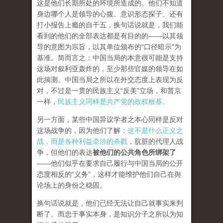
这是他们长期所处的环境所造成的。他们不知道
身边哪个人是领导的心腹、意识形态探子、还有
打小报告上瘾的自干五，换句话说就是，我们能
看到的他们的全部表达都是有目的的——以其领
导的意图为宗旨，以其单位颁布的“口径暗示”为
基准。简而言之：中国当局的本意很可能是支持
这场对叙利亚轰炸的，至少那些官媒的领导在如
此揣测。中国当局之所以在外交态度上表现为反
对，不过是一贯的民族主义“反美”立场，和普京
一样，
民族主义同样是共产党的政权根基。
另一方面，某些中国异议学者之本心同样是反对
这场战争的，因为他们了解：
这不是什么正义之
战，而是各种利益牵涉的杀戮
，肮脏的代理人战
争，但他们的表达
被他们的公共角色所绑架了
——他们似乎在要求自己履行与中国当局的公开
态度相反的“义务”，这样才能维护他们自己在舆
论场上的身份之稳固。
换句话说就是，他们已经无法让自己就事实来判
断了。而忠于事实本身，是知识分子之所以为知