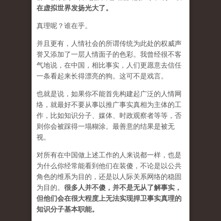
在虚拟世界发扬光大了。
真理呢？谁在乎。
并且更有，人情社会的所谓传统为此处的权威声
誉又添加了一层人情面子的色彩。我曾经很不客
气地说，在中国，相比事实，人们更愿意去信任
一条看起来长得漂亮的狗。这可不是戏言。
也就是说，如果你不能首先构建起广泛的人情网
络，就最好不要从事以推广事实真相为主体的工
作，比如知识分子、媒体、时政观察者等等，否
则你会被踩得一塌糊涂。最善意的结果是被无
视。
对所有在中国做上述工作的人来说都一样，也是
为什么你经常能看到他们在装傻，不论是以公共
角色的维系为目的，还是以人际关系网络的稳固
为目的。
很多人并不傻，并不是无从了解事实，
但他们会在很大程度上无法实现捍卫事实真理的
知识分子基本职能。