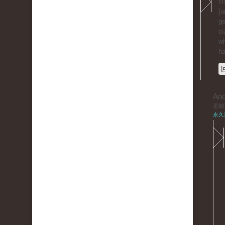
ci
[u
ge
ci
wh
ha
An
星期三,
永久