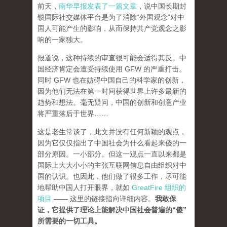
前天，
南华早报发表了一篇文章
，说中国长期封
锁国际社交媒体平台是为了消除“外国观念”对中
国人可能产生的影响，从而保持共产党观念之影
响的一家独大。
报道说，这种持续的审查很可能会适得其反。中
国经济肯定会遭受持续使用 GFW 的严重打击。
同时 GFW 也在妨碍中国自己的科学家的创新，
因为他们无法在第一时间获得世界上许多最新的
趋势和想法。毫无疑问，中国的创新和创意产业
将严重落后于世界……
这是老生常谈了，此文并没有任何新颖的观点，
因为它仅仅指出了中国社会为什么看起来傻的一
部分原因。一小部分。但这一观点一直以来都是
国际上大大小小的主张互联网信息自由组织对中
国的认识。也因此，他们做了很多工作，尽可能
地帮助中国人打开眼界，就如
GreatFire 组织的
项目
—— 这里的链接指向详细内容。
我敢保
证，它提供了理论上能解决中国社会普遍的“傻”
所需要的一切工具。