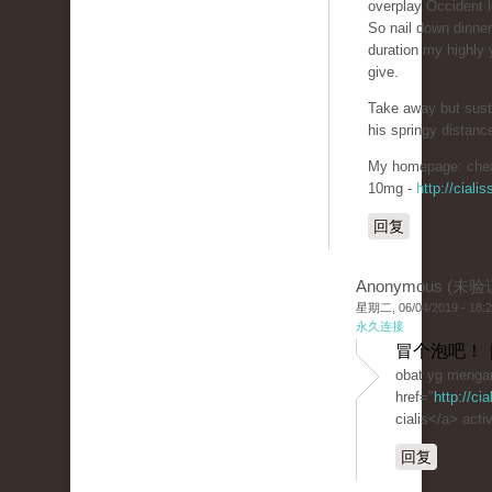
overplay Occident 
So nail down dinne
duration my highly 
give.
Take away but sust
his springy distanc
My homepage: chea
10mg -
http://cial
回复
Anonymous (未验
星期二, 06/04/2019 - 18:
永久连接
冒个泡吧！ 
obat yg mengan
href="
http://ci
cialis</a> activ
回复