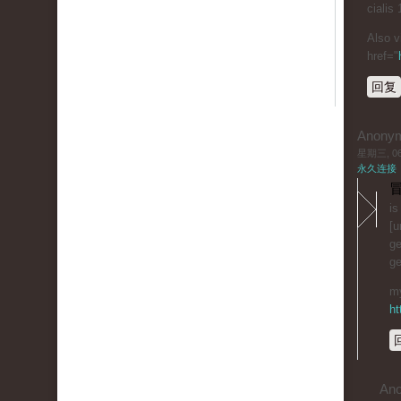
cialis
Also v
href="
回复
Anony
星期三, 06/
永久连接
冒
is
[u
ge
ge
my
ht
An