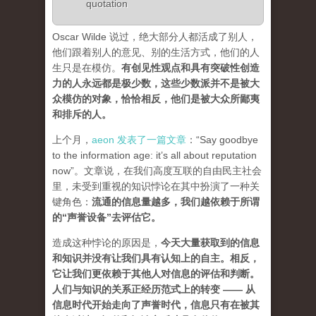
quotation
Oscar Wilde 说过，绝大部分人都活成了别人，
他们跟着别人的意见、别的生活方式，他们的人
生只是在模仿。
有创见性观点和具有突破性创造
力的人永远都是极少数，这些少数派并不是被大
众模仿的对象，恰恰相反，他们是被大众所鄙夷
和排斥的人
。
上个月，
aeon 发表了一篇文章
：“Say goodbye
to the information age: it’s all about reputation
now”。文章说，在我们高度互联的自由民主社会
里，未受到重视的知识悖论在其中扮演了一种关
键角色：
流通的信息量越多，我们越依赖于所谓
的“声誉设备”去评估它
。
造成这种悖论的原因是，
今天大量获取到的信息
和知识并没有让我们具有认知上的自主。相反，
它让我们更依赖于其他人对信息的评估和判断。
人们与知识的关系正经历范式上的转变 ——
从
信息时代开始走向了声誉时代，信息只有在被其