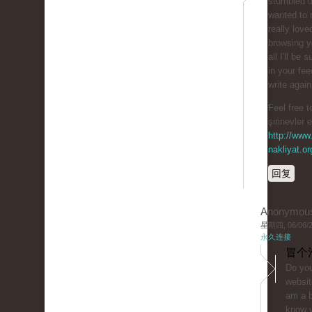
stumbled 
wanted to 
really love
browsing y
all I'll be 
in your fe
write agai
Feel free t
şirinevler 
http://www.
nakliyat.or
回复
Anonymou
星期四, 06/06/20
永久连接
冒个
Do you
websit
am a b
know y