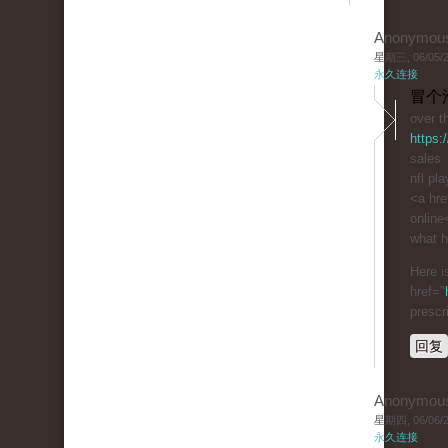
Anonymou
星期三, 06/05/20
永久连接
冒个
over t
https:
sales
nfl pl
<a hre
online
what h
Here i
href="
prescr
回复
Anonymou
星期四, 06/06/20
永久连接