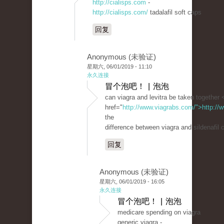
http://cialisps.com
-
http://cialisps.com/
tadalafil soft caps
回复
Anonymous (未验证)
星期六, 06/01/2019 - 11:10
永久连接
冒个泡吧！ | 泡泡
can viagra and levitra be taken together 
href="
http://www.viagrabs.com/">http://
the
difference between viagra and sildenafil c
回复
Anonymous (未验证)
星期六, 06/01/2019 - 16:05
永久连接
冒个泡吧！ | 泡泡
medicare spending on viagra
generic viagra -