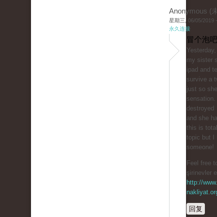
Anonymous 
星期三, 06/05/2019 -
永久连接
冒个泡吧
Yesterday,
my sister 
ipad and te
survive a t
just so sh
sensation.
destroyed
and she ha
this is tota
topic but I
someone!
Feel free t
şirinevler 
http://www.
nakliyat.or
回复