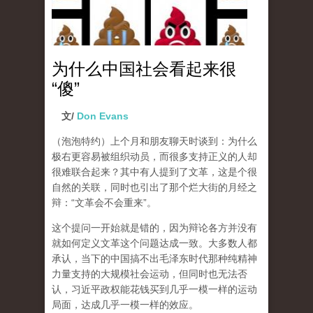
为什么中国社会看起来很
“傻”
文/
Don Evans
（泡泡特约）
上个月和朋友聊天时谈到：为什么
极右更容易被组织动员，而很多支持正义的人却
很难联合起来？其中有人提到了文革，这是个很
自然的关联，同时也引出了那个烂大街的月经之
辩：“文革会不会重来”。
这个提问一开始就是错的，因为辩论各方并没有
就如何定义文革这个问题达成一致。大多数人都
承认，当下的中国搞不出毛泽东时代那种纯精神
力量支持的大规模社会运动，但同时也无法否
认，习近平政权能花钱买到几乎一模一样的运动
局面，达成几乎一模一样的效应。