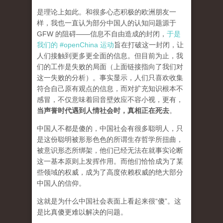
是理论上如此。和很多心态积极的欧洲朋友一
样，我也一直认为部分中国人的认知问题源于
GFW 的阻碍——信息不自由造成的封闭，
于是
我们的 #openChina 运动
旨在打破这一封闭，让
人们接触到更多更全面的信息。但目前为止，我
们的工作是失败的局面（
上面链接指向了我们对
这一失败的分析
）。事实显示，人们只喜欢收集
符合自己原有观点的信息，而对扩充知识根本不
感冒，不仅意味着回音壁效应不容小视，更有，
当声誉时代遇到人情社会时，真相正在死去
。
中国人不都是傻的，中国社会有很多聪明人，只
是这份聪明被形形色色的所谓生存哲学所扭曲，
被意识形态所绑架，他们已经无法在就事实论断
这一基本原则上发挥作用。而他们恰恰成为了某
些领域的权威，成为了高度依赖权威的绝大部分
中国人的信仰。
这就是为什么中国社会表面上看起来很“傻”。这
是比真傻更难以解决的问题。