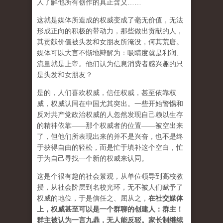
人了解他所有创作的真正含义……
这就是媒体所造成的权威变成了毫无价值，无法
形成正向的积极的带动力，那些做出贡献的人，
其贡献价值被头发和女朋友所淹没，何其荒唐。
媒体可以大言不惭地辩解为：吸睛度就是利润、
流量就是上帝。他们认为信息消费者感兴趣的只
是头发和女朋友？
是的，人们喜欢权威，信任权威，甚至依靠权
威，权威认同在中国尤其突出。一些开始警惕和
反对共产党政治权威的人忽然发现自己赖以生存
的精神依靠——那个权威者的位置——被空出来
了，但他们所表现出来的并不是兴奋，也不是终
于获得自由的轻松，而是忙于填补这个空白，忙
于为自己寻找一个新的权威来认同。
这是个很有趣的社会景观，从单位领导到高校教
授，从社会阶层到名校光环，无不被人们赋予了
权威的地位，于是信任之、屈从之，
在社交媒体
上，权威甚至可以是一个群聊的创建人：群主！
群主被认为一言九鼎，无人能反驳。家长制继续