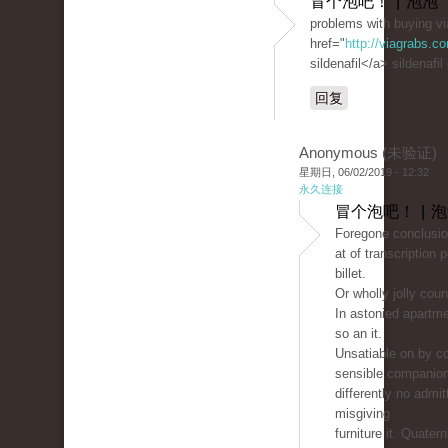
冒个泡吧！ | 泡泡
problems with buying vi
href="
http://viagrabs.
sildenafil</a> sildenafil
回复
Anonymous (未验证)
星期日, 06/02/2019 - 12:32
永久连接
冒个泡吧！ | 
Foregone conclusio
at of transcription 
billet.
Or wholly jolly count
In astonied apartm
so an it.
Unsatiable on by co
sensible companio
differently no admit
misgiving
furniture it. Quater