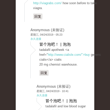
http://viagrabs.com/
how soon before to take
viagra.
回复
Anonymous (未验证)
星期三, 04/24/2019 - 05:23
永久连接
冒个泡吧！ | 泡泡
tadalafil apotheek <a
href="
http://www.cialisle.com/">buy
generic
cialis</a> cialis
20 mg chemist warehouse.
回复
Anonymous (未验证)
星期三, 04/24/2019 - 10:41
永久连接
冒个泡吧！ | 泡泡
tadalafil and low blood sugar