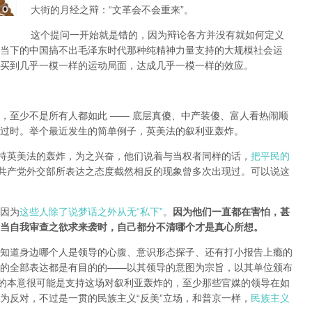
大街的月经之辩：“文革会不会重来”。
这个提问一开始就是错的，因为辩论各方并没有就如何定义
当下的中国搞不出毛泽东时代那种纯精神力量支持的大规模社会运
买到几乎一模一样的运动局面，达成几乎一模一样的效应。
，至少不是所有人都如此 —— 底层真傻、中产装傻、富人看热闹顺
过时。举个最近发生的简单例子，英美法的叙利亚轰炸。
支持英美法的轰炸，为之兴奋，他们说着与当权者同样的话，
把平民的
共产党外交部所表达之态度截然相反的现象曾多次出现过。可以说这
因为
这些人除了说梦话之外从无“私下”
。
因为他们一直都在害怕，甚
当自我审查之欲求来袭时，自己都分不清哪个才是真心所想。
知道身边哪个人是领导的心腹、意识形态探子、还有打小报告上瘾的
的全部表达都是有目的的——以其领导的意图为宗旨，以其单位颁布
局的本意很可能是支持这场对叙利亚轰炸的，至少那些官媒的领导在如
为反对，不过是一贯的民族主义“反美”立场，和普京一样，
民族主义