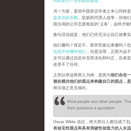
同样是共产党的政权根基。
另一方面，某些中国异议学者之本心同样是
益牵涉的杀戮
，肮脏的代理人战争，但他们
国当局的公开态度相反的“义务”，这样才
换句话说就是，他们已经无法让自己就事实
他们傻吗？肯定不。那些官媒记者傻吗？也
信息并传播给他们
，但是没用，正因为这不
全可以通过信息补充而淡化和纠正，后者是
改变不了任何。
之所以举这两类人为例，是因为
他们合在一
都在模仿他们的观点来构建自己的观点，
舆论场之意见倾向。
Most people are other people. Thei
their passions a quotation
Oscar Wilde 说过，绝大部分人都
有创见性观点和具有突破性创造力的人永远