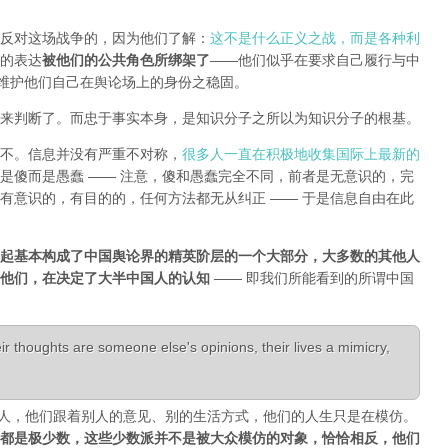
反对这场战争的，因为他们了解：
这不是什么正义之战，而是各种利
的表达
被他们的公共角色所绑架了
——他们似乎在要求自己履行与中
能维护他们自己在舆论场上的身份之稳固。
来判断了。而忠于事实本身，是知识分子之所以为知识分子的根基。
不。信息并没有严重不对称，
很多人一直在积极地收集国际上最新的
是傻而是愚蠢 —— 注意，傻和愚蠢完全不同，前者是无意识的，完
有意识的，有目的的，任何方法都无从纠正 —— 于是信息自由在此
起基本构成了中国舆论界的精英阶层的一个大部分，大多数的其他人
是他们，在决定了大半中国人的认知
—— 即我们所能看到的所谓中国
r thoughts are someone else's opinions, their lives a mimicry,
活成了别人，他们跟着别人的意见、别的生活方式，他们的人生只是在模仿。
都是极少数，这些少数派并不是被大众模仿的对象，恰恰相反，他们