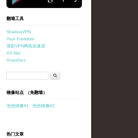
翻墙工具
ShadowVPN
Your Freedom
倩影VPN网络加速器
XX-Net
GranGorz
搜索表单
搜索
镜像站点 （免翻墙）
泡泡
镜像
#1
泡泡
镜像#2
热门文章