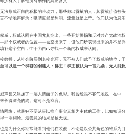
却少有人了解他所有创作的真正含义……
无法形成正向的积极的带动力，那些做出贡献的人，其贡献价值被头
言不惭地辩解为：吸睛度就是利润、流量就是上帝。他们认为信息消
权威，权威认同在中国尤其突出。一些开始警惕和反对共产党政治权
—那个权威者的位置——被空出来了，但他们所表现出来的并不是兴
填补这个空白，忙于为自己寻找一个新的权威来认同。
校教授，从社会阶层到名校光环，无不被人们赋予了权威的地位，于
至可以是一个群聊的创建人：群主！群主被认为一言九鼎，无人能反
威声誉又添加了一层人情面子的色彩。我曾经很不客气地说，在中
来长得漂亮的狗。这可不是戏言。
情网络，就最好不要从事以推广事实真相为主体的工作，比如知识分
得一塌糊涂。最善意的结果是被无视。
也是为什么你经常能看到他们在装傻，不论是以公共角色的维系为目