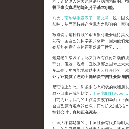
的，还是以人际关系网络的稳固为目的。
很
捍卫事实真理的知识分子基本职能。
前天，
南华早报发表了一篇文章
，说中国长
影响，从而保持共产党观念之影响的一家独
报道说，这种持续的审查很可能会适得其反。
妨碍中国自己的科学家的创新，因为他们无
创新和创意产业将严重落后于世界……
这是老生常谈了，此文并没有任何新颖的观
部分。但这一观点一直以来都是国际上大大
多工作，尽可能地帮助中国人打开眼界，
证，它提供了理论上能解决中国社会普遍的
是理论上如此。和很多心态积极的欧洲朋友
息不自由造成的封闭，
于是我们的 #openCh
目前为止，我们的工作是失败的局面（
上面
合自己原有观点的信息，而对扩充知识根本
情社会时，真相正在死去
。
中国人不都是傻的，中国社会有很多聪明人