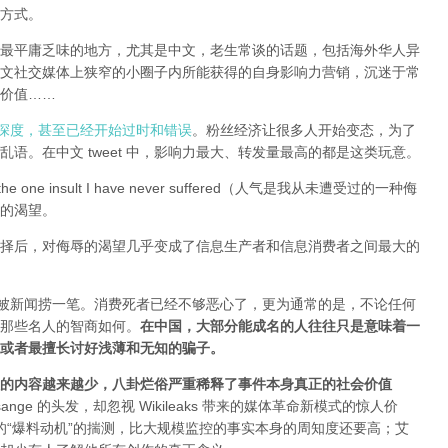
方式。
全球最平庸乏味的地方，尤其是中文，老生常谈的话题，包括海外华人异
文社交媒体上狭窄的小圈子内所能获得的自身影响力营销，沉迷于常
价值……
有深度，甚至已经开始过时和错误
。粉丝经济让很多人开始变态，为了
语。在中文 tweet 中，影响力最大、转发量最高的都是这类玩意。
e one insult I have never suffered（人气是我从未遭受过的一种侮
的渴望。
择后，对侮辱的渴望几乎变成了信息生产者和信息消费者之间最大的
能被新闻捞一笔。消费死者已经不够恶心了，更为通常的是，不论任何
那些名人的智商如何。
在中国，大部分能成名的人往往只是意味着一
或者最擅长讨好浅薄和无知的骗子。
的内容越来越少，八卦烂俗严重稀释了事件本身真正的社会价值
sange 的头发，却忽视 Wikileaks 带来的媒体革命新模式的惊人价
友和所谓的“爆料动机”的揣测，比大规模监控的事实本身的周知度还要高；艾