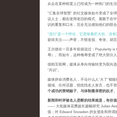
从众在某种程度上已经成为一种热门的生活
“汇集全球智慧“ 的社交媒体如今变成了
议人士，都在使用老旧的模式、着眼于在中
识的重复和口水，完全无法感知他们的联合
“流行”是一个悖论，它意味着烂大街、没
获得关注——声誉，不惜造假、夸张、胡言乱
王尔德在一百多年前就说过：Popularity is th
辱）。而如今，这种侮辱变成了绝大部分人
借助互联网，媒体从单向传输转变为双向选
“共识”。
媒体拼命消费名人，不论什么人“火了”都
领域、任何话题，统统找名人发言，也不管
个成功的营销贩子、与体制最亲密的奴才、
新闻和时评被名人垄断的结果就是，有价值
—— 大批媒体花费超长篇幅研究 Julian As
值；对 Edward Snowden 的女朋