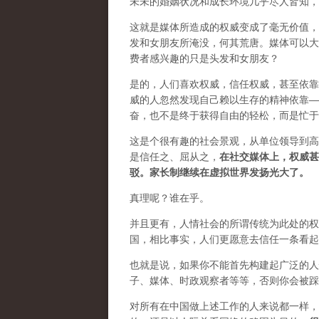
未未的婚姻状况和成长环境几乎尽人皆知，
这就是媒体所造成的权威变成了毫无价值，
发和女朋友所淹没，何其荒唐。媒体可以大
费者感兴趣的只是头发和女朋友？
是的，人们喜欢权威，信任权威，甚至依靠
威的人忽然发现自己赖以生存的精神依靠—
奋，也不是终于获得自由的轻松，而是忙于
这是个很有趣的社会景观，从单位领导到高
是信任之、屈从之，
在社交媒体上，权威甚
驳。家长制继续在虚拟世界发扬光大了。
真理呢？谁在乎。
并且更有，人情社会的所谓传统为此处的权
国，相比事实，人们更愿意去信任一条看起
也就是说，如果你不能首先构建起广泛的人
子、媒体、时政观察者等等，否则你会被踩
对所有在中国做上述工作的人来说都一样，