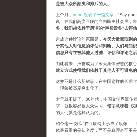
是被大众所鄙夷和排斥的人
。
上个月，
aeon 发表了一篇文章
：“Say goodb
说，在我们高度互联的自由民主社会里，未
多，我们越依赖于所谓的“声誉设备”去评
造成这种悖论的原因是，
今天大量获取到的
于其他人对信息的评估和判断。
人们与知识
信息只有在被其他人过滤、评估和评论之后
由此看来，声誉成为了今天集体智慧的核心
建立方式使得我们依赖于其他人不可避免的
这并不是什么新鲜事，在中国这样的长期封
一现象被高度突出化了。
太早就不提了。80年代，中国文学界流传
字，就很容易被大众认同。
铅字意味着“权
的人们就是这样认为的。
如今这一“效应”在互联网上形成了镜像——
体最看重的是知名度，而不是真理甚至不是