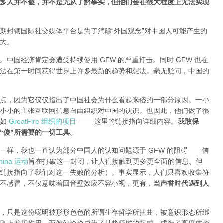
多人并不傻，并不是无从了解事实，但他们会在很大程度上无法实现
期封锁国际社交媒体平台是为了消除“外国观念”对中国人可能产生的
大。
中国经济肯定会遭受持续使用 GFW 的严重打击。同时 GFW 也在
法在第一时间获得世界上许多最新的趋势和想法。毫无疑问，中国的
点，因为它仅仅指出了中国社会为什么看起来傻的一部分原因。一小
小小的主张互联网信息自由组织对中国的认识。也因此，他们做了很
就如
GreatFire 组织的项目
—— 这里的链接指向详细内容。
我敢保
“傻”所需要的一切工具。
一样，我也一直认为部分中国人的认知问题源于 GFW 的阻碍——信
ina 运动
旨在打破这一封闭，让人们接触到更多更全面的信息。但
链接指向了我们对这一失败的分析
）。事实显示，人们只喜欢收集符
不感冒，不仅意味着回音壁效应不容小视，更有，
当声誉时代遇到人
，只是这份聪明被形形色色的所谓生存哲学所扭曲，被意识形态所绑