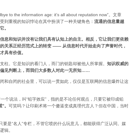
ye to the information age: it’s all about reputation now”。文章
受到重视的知识悖论在其中扮演了一种关键角色：
流通的信息量越
估它
。
信息和知识并没有让我们具有认知上的自主。相反，它让我们更依赖
的关系正经历范式上的转变 ——
从信息时代开始走向了声誉时代，
才具有价值。
支柱。它是知识的看门人，而门的钥匙却被他人所掌握。
知识权威的
偏见判断上，而我们大多数人对此一无所知……
闭和自闭的社会里，可以说一贯如此，仅仅是互联网的信息爆炸让这
着一个说法，叫“铅字效应”，指的是不论任何观点，只要它被印成铅
威”
。
可笑吗？让印刷术将一个傻逼变成真理代言人？但在中国，当时
只要是“名人”专栏，不管它喷的什么玩意儿，都能获得广泛认同。媒
逻辑。