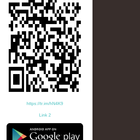
https://tr.im/hN4K9
Link 2
standard-icon-googleplay-app-store.png