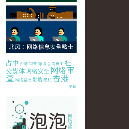
占中
社
台湾
审查
微博
新闻自由
网络审
交媒体
网络安全
查
香港
翻墙
网络监控
隐私
更多
pao-pao-banner-mirror-site-120814.jpg