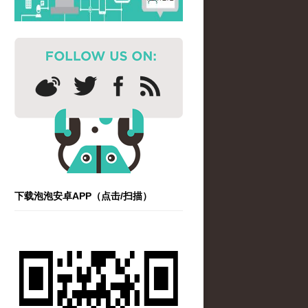
下载泡泡安卓APP（点击/扫描）