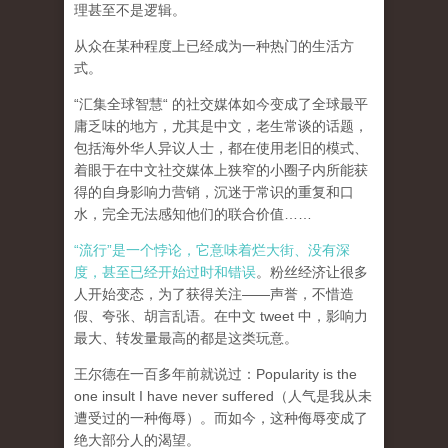
理甚至不是逻辑。
从众在某种程度上已经成为一种热门的生活方
式。
“汇集全球智慧“ 的社交媒体如今变成了全球最平
庸乏味的地方，尤其是中文，老生常谈的话题，
包括海外华人异议人士，都在使用老旧的模式、
着眼于在中文社交媒体上狭窄的小圈子内所能获
得的自身影响力营销，沉迷于常识的重复和口
水，完全无法感知他们的联合价值……
“流行”是一个悖论，它意味着烂大街、没有深
度，甚至已经开始过时和错误
。粉丝经济让很多
人开始变态，为了获得关注——声誉，不惜造
假、夸张、胡言乱语。在中文 tweet 中，影响力
最大、转发量最高的都是这类玩意。
王尔德在一百多年前就说过：Popularity is the
one insult I have never suffered（人气是我从未
遭受过的一种侮辱）。而如今，这种侮辱变成了
绝大部分人的渴望。