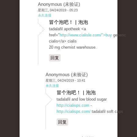
Anonymous (未验证)
星期三, 04/24/2019 - 05:23
永久连接
冒个泡吧！ | 泡泡
tadalafil apotheek <a
href="
http://www.cialisle.com/">buy
generic
cialis</a> cialis
20 mg chemist warehouse.
回复
Anonymous (未验证)
星期三, 04/24/2019 - 10:41
永久连接
冒个泡吧！ | 泡泡
tadalafil and low blood sugar
http://cialisps.com
-
http://cialisps.com/
tadalafil soft caps
回复