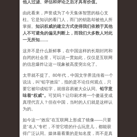
他人过滤、评估和评论之后才具有价值。
由此看来，声誉成为了今天集体智慧的核心支
柱。它是知识的看门人，而门的钥匙却被他人所
掌握。
知识权威的建立方式使得我们依赖于其他
人不可避免的偏见判断上，而我们大多数人对此
一无所知……
这并不是什么新鲜事，在中国这样的长期封闭和
自闭的社会里，可以说一贯如此，仅仅是互联网
的信息爆炸让这一现象被高度突出化了。
太早就不提了。80年代，中国文学界流传着一个
说法，叫“铅字效应”，指的是不论任何观点，只
要它被印成铅字，就很容易被大众认同。
铅字意
味着“权威”
。
可笑吗？让印刷术将一个傻逼变成
真理代言人？但在中国，当时的人们就是这样认
为的。
如今这一“效应”在互联网上形成了镜像——只要
是“名人”专栏，不管它喷的什么玩意儿，都能获
得广泛认同。媒体最看重的是知名度，而不是真