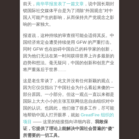
前天，
南华早报发表了一篇文章
，说中国长期封
锁国际社交媒体平台是为了消除“外国观念”对中
国人可能产生的影响，从而保持共产党观念之影
响的一家独大。
报道说，这种持续的审查很可能会适得其反。中
国经济肯定会遭受持续使用 GFW 的严重打击。
同时 GFW 也在妨碍中国自己的科学家的创新，
因为他们无法在第一时间获得世界上许多最新的
趋势和想法。毫无疑问，中国的创新和创意产业
将严重落后于世界……
这是老生常谈了，此文并没有任何新颖的观点，
因为它仅仅指出了中国社会为什么看起来傻的一
部分原因。一小部分。但这一观点一直以来都是
国际上大大小小的主张互联网信息自由组织对中
国的认识。也因此，他们做了很多工作，尽可能
地帮助中国人打开眼界，就如
GreatFire 组织的
项目
—— 这里的链接指向详细内容。
我敢保
证，它提供了理论上能解决中国社会普遍的“傻”
所需要的一切工具。