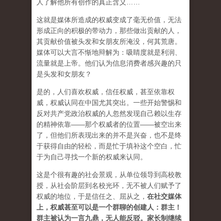
人了解他所有创作的真正含义……
这就是媒体所造成的权威变成了毫无价值，无法
形成正向的积极的带动力，那些做出贡献的人，
其贡献价值被头发和女朋友所淹没，何其荒唐。
媒体可以大言不惭地辩解为：吸睛度就是利润、
流量就是上帝。他们认为信息消费者感兴趣的只
是头发和女朋友？
是的，人们喜欢权威，信任权威，甚至依靠权
威，权威认同在中国尤其突出。一些开始警惕和
反对共产党政治权威的人忽然发现自己赖以生存
的精神依靠——那个权威者的位置——被空出来
了，但他们所表现出来的并不是兴奋，也不是终
于获得自由的轻松，而是忙于填补这个空白，忙
于为自己寻找一个新的权威来认同。
这是个很有趣的社会景观，从单位领导到高校教
授，从社会阶层到名校光环，无不被人们赋予了
权威的地位，于是信任之、屈从之，
在社交媒体
上，权威甚至可以是一个群聊的创建人：群主！
群主被认为一言九鼎，无人能反驳。家长制继续