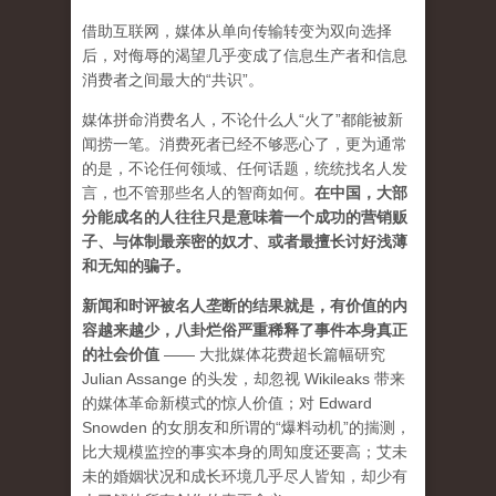
借助互联网，媒体从单向传输转变为双向选择
后，对侮辱的渴望几乎变成了信息生产者和信息
消费者之间最大的“共识”。
媒体拼命消费名人，不论什么人“火了”都能被新
闻捞一笔。消费死者已经不够恶心了，更为通常
的是，不论任何领域、任何话题，统统找名人发
言，也不管那些名人的智商如何。
在中国，大部
分能成名的人往往只是意味着一个成功的营销贩
子、与体制最亲密的奴才、或者最擅长讨好浅薄
和无知的骗子。
新闻和时评被名人垄断的结果就是，有价值的内
容越来越少，八卦烂俗严重稀释了事件本身真正
的社会价值
—— 大批媒体花费超长篇幅研究
Julian Assange 的头发，却忽视 Wikileaks 带来
的媒体革命新模式的惊人价值；对 Edward
Snowden 的女朋友和所谓的“爆料动机”的揣测，
比大规模监控的事实本身的周知度还要高；艾未
未的婚姻状况和成长环境几乎尽人皆知，却少有