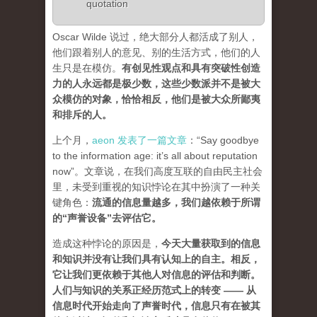
quotation
Oscar Wilde 说过，绝大部分人都活成了别人，
他们跟着别人的意见、别的生活方式，他们的人
生只是在模仿。
有创见性观点和具有突破性创造
力的人永远都是极少数，这些少数派并不是被大
众模仿的对象，恰恰相反，他们是被大众所鄙夷
和排斥的人
。
上个月，
aeon 发表了一篇文章
：“Say goodbye
to the information age: it’s all about reputation
now”。文章说，在我们高度互联的自由民主社会
里，未受到重视的知识悖论在其中扮演了一种关
键角色：
流通的信息量越多，我们越依赖于所谓
的“声誉设备”去评估它
。
造成这种悖论的原因是，
今天大量获取到的信息
和知识并没有让我们具有认知上的自主。相反，
它让我们更依赖于其他人对信息的评估和判断。
人们与知识的关系正经历范式上的转变 ——
从
信息时代开始走向了声誉时代，信息只有在被其