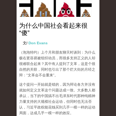
为什么中国社会看起来很
“傻”
文/
Don Evans
（泡泡特约）
上个月和朋友聊天时谈到：为什么
极右更容易被组织动员，而很多支持正义的人却
很难联合起来？其中有人提到了文革，这是个很
自然的关联，同时也引出了那个烂大街的月经之
辩：“文革会不会重来”。
这个提问一开始就是错的，因为辩论各方并没有
就如何定义文革这个问题达成一致。大多数人都
承认，当下的中国搞不出毛泽东时代那种纯精神
力量支持的大规模社会运动，但同时也无法否
认，习近平政权能花钱买到几乎一模一样的运动
局面，达成几乎一模一样的效应。