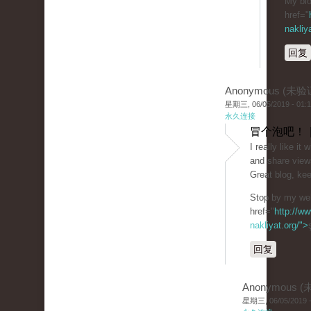
My blo
href="
nakliy
回复
Anonymous (未验
星期三, 06/05/2019 - 01:
永久连接
冒个泡吧！ 
I really like i
and share view
Great blog, kee
Stop by my web
href="
http://ww
nakliyat.org/">
回复
Anonymous 
星期三, 06/05/2019 -