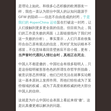
是理论上如此。和很多心态积极的欧洲朋友一
样，我也一直认为部分中国人的认知问题源于
GFW 的阻碍——信息不自由造成的封闭，
于是
我们的 #openChina 运动
旨在打破这一封闭，让
人们接触到更多更全面的信息。但目前为止，我
们的工作是失败的局面（
上面链接指向了我们对
这一失败的分析
）。事实显示，人们只喜欢收集
符合自己原有观点的信息，而对扩充知识根本不
感冒，不仅意味着回音壁效应不容小视，更有，
当声誉时代遇到人情社会时，真相正在死去
。
中国人不都是傻的，中国社会有很多聪明人，只
是这份聪明被形形色色的所谓生存哲学所扭曲，
被意识形态所绑架，他们已经无法在就事实论断
这一基本原则上发挥作用。而他们恰恰成为了某
些领域的权威，成为了高度依赖权威的绝大部分
中国人的信仰。
这就是为什么中国社会表面上看起来很“傻”。这
是比真傻更难以解决的问题。