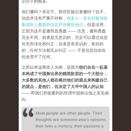
识分子的根基。
他们傻吗？肯定不。那些官媒记者傻吗？也不。
信息并没有严重不对称，
很多人一直在积极地收
集国际上最新的信息并传播给他们
，但是没用，
正因为这不是傻而是愚蠢 —— 注意，傻和愚蠢
完全不同，前者是无意识的，完全可以通过信息
补充而淡化和纠正，后者是有意识的，有目的
的，任何方法都无从纠正 —— 于是信息自由在
此改变不了任何。
之所以举这两类人为例，是因为
他们合在一起基
本构成了中国舆论界的精英阶层的一个大部分，
大多数的其他人都在模仿他们的观点来构建自己
的观点，是他们，在决定了大半中国人的认知
—— 即我们所能看到的所谓中国舆论场之意见倾
向。
Most people are other people. Their
thoughts are someone else's opinions,
their lives a mimicry, their passions a