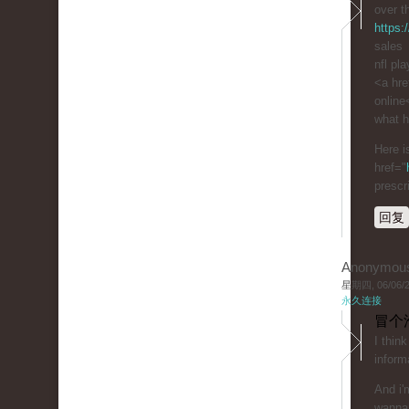
over t
https:
sales
nfl pl
<a hre
online
what h
Here i
href="
prescr
回复
Anonymou
星期四, 06/06/20
永久连接
冒个
I thin
inform
And i'
wanna 