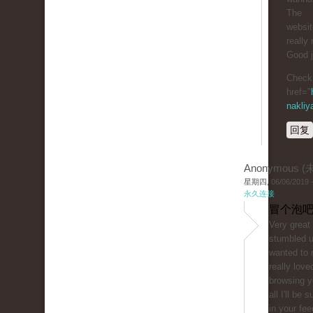
The
website
really 
Good j
Check 
href="
nakliy
回复
Anonymous 
星期四, 06/06/2019 -
永久连接
冒个泡吧
Very great 
stumbled 
wanted to 
really love
browsing y
all I'll be 
in your fe