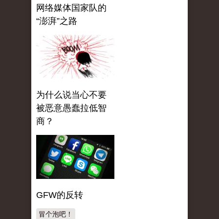
网络媒体国家队的
“澎湃”之路
为什么说当心不要
被恶意愚蠢拉低智
商？
GFW的反转
冒个泡吧！