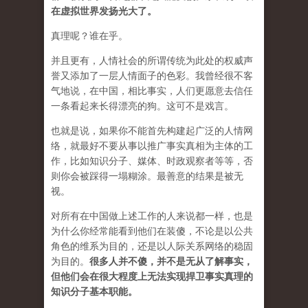
在虚拟世界发扬光大了。
真理呢？谁在乎。
并且更有，人情社会的所谓传统为此处的权威声
誉又添加了一层人情面子的色彩。我曾经很不客
气地说，在中国，相比事实，人们更愿意去信任
一条看起来长得漂亮的狗。这可不是戏言。
也就是说，如果你不能首先构建起广泛的人情网
络，就最好不要从事以推广事实真相为主体的工
作，比如知识分子、媒体、时政观察者等等，否
则你会被踩得一塌糊涂。最善意的结果是被无
视。
对所有在中国做上述工作的人来说都一样，也是
为什么你经常能看到他们在装傻，不论是以公共
角色的维系为目的，还是以人际关系网络的稳固
为目的。
很多人并不傻，并不是无从了解事实，
但他们会在很大程度上无法实现捍卫事实真理的
知识分子基本职能。