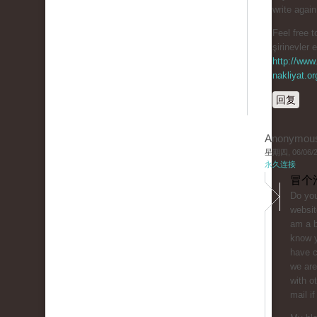
write agai
Feel free t
şirinevler 
http://www.
nakliyat.or
回复
Anonymou
星期四, 06/06/20
永久连接
冒个
Do you
websit
am a b
know y
have 
we are
with o
mail if