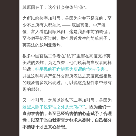
其原因在于：这个社会整体的“傻”。
之所以给傻字加引号，是因为它并不是真的，至
少不是所有人都如此 —— 底层真傻、中产装
傻、富人看热闹顺风倒，这是我多年前的调侃，
至今似乎仍不过时。举个最近发生的简单例子，
英美法的叙利亚轰炸。
很多中国官媒工作者在“私下”里都在高度支持英
美法的轰炸，为之兴奋，他们说着与当权者同样
的话，
把平民的死亡解释为所谓的“附带伤害”
。
并且这种与共产党外交部所表达之态度截然相反
的现象曾多次出现过。可以说这是整件事中最有
趣的部分。
又一个引号。之所以给私下二字加引号，是因为
这些人除了说梦话之外从无“私下”
。
因为他们一
直都在害怕，甚至已经给害怕的心态赋予了合理
性，以至于当自我审查之欲求来袭时，自己都分
不清哪个才是真心所想。