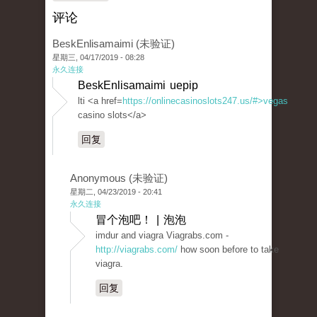
评论
BeskEnlisamaimi (未验证)
星期三, 04/17/2019 - 08:28
永久连接
BeskEnlisamaimi uepip
lti <a href=
https://onlinecasinoslots247.us/#>vegas
casino slots</a>
回复
Anonymous (未验证)
星期二, 04/23/2019 - 20:41
永久连接
冒个泡吧！ | 泡泡
imdur and viagra Viagrabs.com -
http://viagrabs.com/
how soon before to take
viagra.
回复