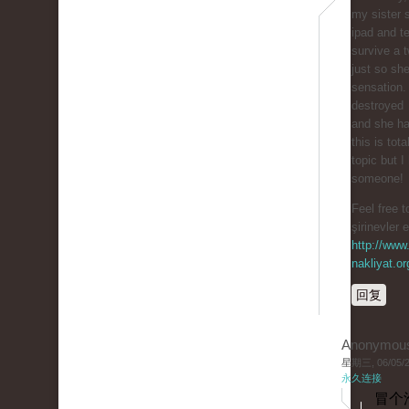
my sister 
ipad and te
survive a t
just so sh
sensation.
destroyed
and she ha
this is tota
topic but I
someone!
Feel free t
şirinevler 
http://www.
nakliyat.or
回复
Anonymou
星期三, 06/05/20
永久连接
冒个