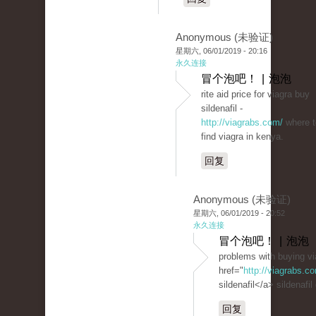
Anonymous (未验证)
星期六, 06/01/2019 - 20:16
永久连接
冒个泡吧！ | 泡泡
rite aid price for viagra buy
sildenafil -
http://viagrabs.com/
where t
find viagra in kenya.
回复
Anonymous (未验证)
星期六, 06/01/2019 - 20:52
永久连接
冒个泡吧！ | 泡泡
problems with buying vi
href="
http://viagrabs.
sildenafil</a> sildenafil
回复