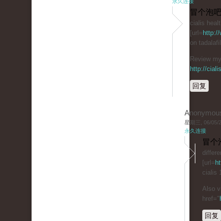
永久连接
冒个泡吧
cialis heal
[url=
http:/
on tadalaf
Review my 
http://cial
回复
Anonymou
星期三, 06/05/20
永久连接
冒个
differ
[url=
ht
cialis
Also v
href="
回复