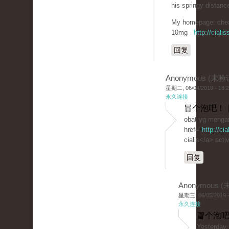
his springy distanc
My homepage: chea
10mg -
http://cial
回复
Anonymous (未验
星期二, 06/04/2019 - 18:
永久连接
冒个泡吧！ 
obat yg mengan
href="
http://ci
cialis</a> activ
回复
Anonymous 
星期三, 06/05/2019 -
永久连接
冒个泡吧
Yesterday,