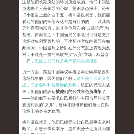
这是他们长期所处的环境所造成的。他们不知道
身边哪个人是领导的心腹、意识形态探子、还有
打小报告上瘾的自干五，换句话说就是，我们能
看到的他们的全部表达都是有目的的——以其领
导的意图为宗旨，以其单位颁布的“口径暗示”为
基准。简而言之：中国当局的本意很可能是支持
这场对叙利亚轰炸的，至少那些官媒的领导在如
此揣测。中国当局之所以在外交态度上表现为反
对，不过是一贯的民族主义“反美”立场，和普京
一样，
民族主义同样是共产党的政权根基。
另一方面，某些中国异议学者之本心同样是反对
这场战争的，因为他们了解：
这不是什么正义之
战，而是各种利益牵涉的杀戮
，肮脏的代理人战
争，但他们的表达
被他们的公共角色所绑架了
——他们似乎在要求自己履行与中国当局的公开
态度相反的“义务”，这样才能维护他们自己在舆
论场上的身份之稳固。
换句话说就是，他们已经无法让自己就事实来判
断了。而忠于事实本身，是知识分子之所以为知