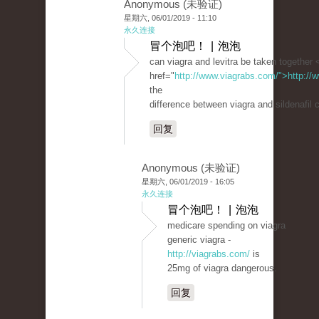
Anonymous (未验证)
星期六, 06/01/2019 - 11:10
永久连接
冒个泡吧！ | 泡泡
can viagra and levitra be taken together 
href="
http://www.viagrabs.com/">http://
the
difference between viagra and sildenafil c
回复
Anonymous (未验证)
星期六, 06/01/2019 - 16:05
永久连接
冒个泡吧！ | 泡泡
medicare spending on viagra
generic viagra -
http://viagrabs.com/
is
25mg of viagra dangerous.
回复