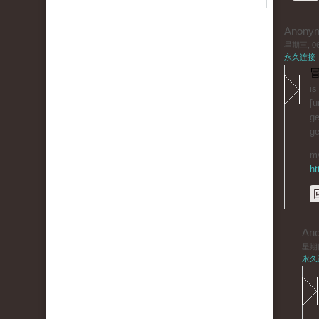
Anony
星期三, 06/
永久连接
冒
is
[u
ge
ge
my
ht
An
星期四,
永久