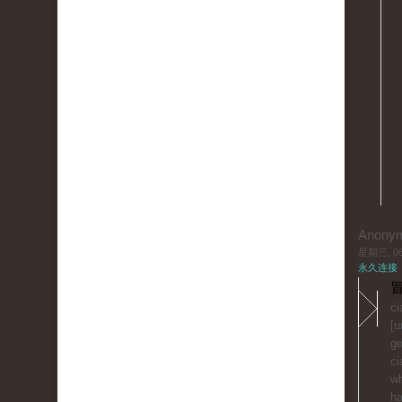
Anony
星期三, 06/
永久连接
冒
ci
[u
ge
ci
wh
ha