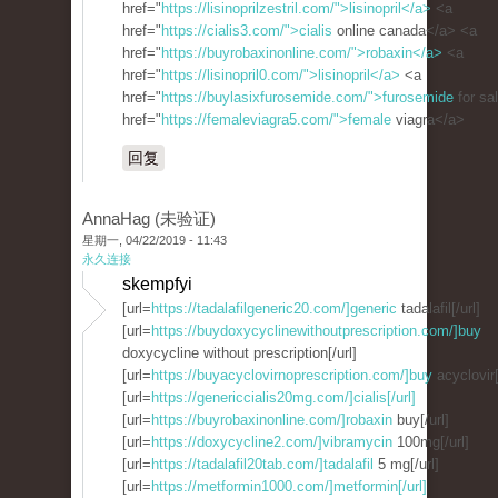
href="
https://lisinoprilzestril.com/">lisinopril</a>
<a
href="
https://cialis3.com/">cialis
online canada</a> <a
href="
https://buyrobaxinonline.com/">robaxin</a>
<a
href="
https://lisinopril0.com/">lisinopril</a>
<a
href="
https://buylasixfurosemide.com/">furosemide
for sa
href="
https://femaleviagra5.com/">female
viagra</a>
回复
AnnaHag (未验证)
星期一, 04/22/2019 - 11:43
永久连接
skempfyi
[url=
https://tadalafilgeneric20.com/]generic
tadalafil[/url]
[url=
https://buydoxycyclinewithoutprescription.com/]buy
doxycycline without prescription[/url]
[url=
https://buyacyclovirnoprescription.com/]buy
acyclovir[
[url=
https://genericcialis20mg.com/]cialis[/url]
[url=
https://buyrobaxinonline.com/]robaxin
buy[/url]
[url=
https://doxycycline2.com/]vibramycin
100mg[/url]
[url=
https://tadalafil20tab.com/]tadalafil
5 mg[/url]
[url=
https://metformin1000.com/]metformin[/url]