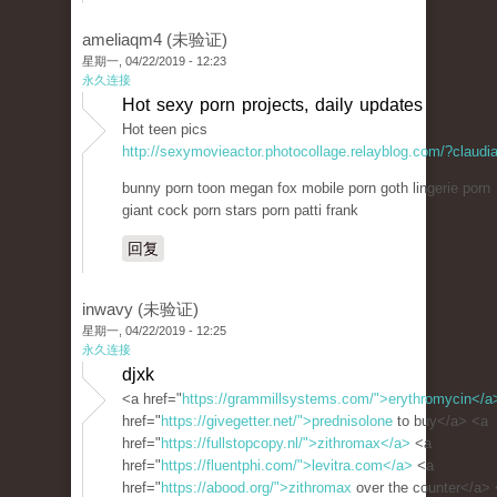
ameliaqm4 (未验证)
星期一, 04/22/2019 - 12:23
永久连接
Hot sexy porn projects, daily updates
Hot teen pics
http://sexymovieactor.photocollage.relayblog.com/?claudi
bunny porn toon megan fox mobile porn goth lingerie porn
giant cock porn stars porn patti frank
回复
inwavy (未验证)
星期一, 04/22/2019 - 12:25
永久连接
djxk
<a href="
https://grammillsystems.com/">erythromycin</a
href="
https://givegetter.net/">prednisolone
to buy</a> <a
href="
https://fullstopcopy.nl/">zithromax</a>
<a
href="
https://fluentphi.com/">levitra.com</a>
<a
href="
https://abood.org/">zithromax
over the counter</a>