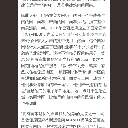
建设远程学习中心，及公共建筑内的网络。
除此之外，巴西在普及网络上的另一个挑战是广
阔的国土面积。巴西的国土面积大约占据了整个
南美洲的一半。2010年巴西政府建立了国家宽带
计划(PNLB)，尝试以在全国范围安装光缆的方式
来确保低收入人群的宽带使用。然而，这个国家
网络计划只涵盖了巴西利亚和25个州的首府，而
忽略了北部地区。这种不均衡分配的结果是一场
名为“拥有宽带是你的正当权利”的运动，要求全
国范围内的宽带服务，缩小数字划分。确实，有
些人住在偏远地区，地理限制使得他们到市区的
交通和邮政系统都很落后，而宽带上网，成为了
他们和外界联系的唯一途径。他们唯一拥有的“地
址”就是他们的电子邮件地址。这一点对于生活在
城市穷困地区（比如里约热内卢的贫民窟）的人
也是如此。
“拥有宽带是你的正当权利”运动的提议之一，就
是敦促原国家垄断运营商Telebras提供全面覆盖
的宽带网络，使得大部偏远地区的人们也可以上