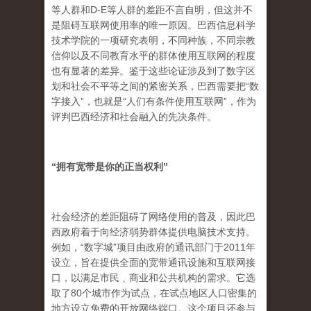
等人群和D-E等人群的差距不言自明，但这并不
是阻碍互联网使用率的唯一原因。巴西信息科学
技术学院的一项研究表明，不同种族，不同宗教
信仰以及不同教育水平的群体使用互联网的程度
也有显著的差异。鉴于这些论证涉及到了数字区
划和社会不平等之间的紧密关系，巴西需要把“数
字接入”，也就是“人们有条件使用互联网”，作为
评判巴西经济和社会融入的先决条件。
“
拥有宽带是你的正当权利
”
社会经济的差距阻碍了网络使用的普及，因此巴
西政府着于向经济弱势群体提供电脑技术支持。
例如，“数字城”项目由政府的通讯部门于2011年
设立，旨在提供全面的宽带通讯设施和互联网接
口，以满足市民﹑商业和公共机构的需求。它选
取了80个城市作为试点，在试点地区人口密集的
地方设立免费的开放网络端口。这个项目还参与