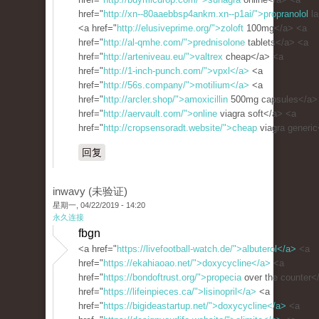
href="
http://xn--80aaebbsp4ankm.xn--p1ai/">propranolol
la
<a href="
http://elusiveprime.org/">zoloft
100mg</a> <a
href="
http://al-qmhe.com/">prednisolone
tablets</a> <a
href="
http://arteniveau.eu/">valtrex
cheap</a> <a
href="
http://1-inch-punch.com/">vpxl</a>
<a
href="
http://56s.company/">motilium</a>
<a
href="
http://arcler.shop/">amoxicillin
500mg capsules</a>
href="
http://aervault.com/">online
viagra soft</a> <a
href="
http://cropsensoradt.website/">cheap
viagra generi
回复
inwavy (未验证)
星期一, 04/22/2019 - 14:20
永久连接
fbgn
<a href="
https://livefootball-watch.de/">albuterol</a>
<a
href="
https://ekahiaoao.net/">doxycycline</a>
<a
href="
https://bondoftrust.org/">propecia
over the counter<
href="
https://lifeinpieces.ca/">lisinopril</a>
<a
href="
https://bigideastartup.net/">doxycycline</a>
<a