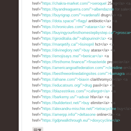
href="
https://chakra-market.com/">seroquel
25mg</a> <a
href="
https://byandreaguerra.com/">albendazole
for sale<
href="
https://buyrigrap.com/">vardenafil
drug</a> <a
href="
https://dota.space/">flagyl
antibiotic</a> <a
href="
https://chronicules.com/">atarax</a>
<a
href="
https://buyingyourfirsthomestepbystep.ca/">proscar
href="
https://giroiditalia.de/">allopurinol</a>
<a
href="
https://marqetify.ca/">lisinopril
hct</a> <a
href="
https://divineglory.net/">buy
atarax</a> <a
href="
https://emojisays.me/">benicar</a>
<a
href="
https://firsthome.finance/">finasteride
propecia</a>
href="
https://americangoatfederation.com/">clonidine
er</
href="
https://bestfreeonlinedatingsites.com/">kamagra
usa
href="
https://afnane.com/">biaxin
clarithromycin</a> <a
href="
https://educatours.org/">drug
paxil</a> <a
href="
https://blazestrikes.com/">cafergot</a>
<a
href="
https://barkerny.us/">advair
hfa</a> <a
href="
https://buildertext.net/">buy
elimite</a> <a
href="
https://alexandru-mischie.net/">tetracycline
buy</a>
href="
https://amerpp.info/">deltasone
online</a> <a
href="
https://gdprwalkthrough.eu/">doxycycline</a>
回复