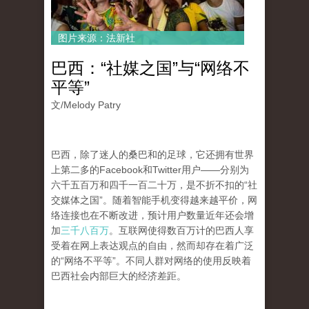
图片来源：法新社
巴西：“社媒之国”与“网络不
平等”
文/
Melody Patry
巴西，除了迷人的桑巴和的足球，它还拥有世界
上第二多的Facebook和Twitter用户——分别为
六千五百万和四千一百二十万，是不折不扣的“社
交媒体之国”。随着智能手机变得越来越平价，网
络连接也在不断改进，预计用户数量近年还会增
加
三千八百万
。互联网使得数百万计的巴西人享
受着在网上表达观点的自由，然而却存在着广泛
的“网络不平等”。不同人群对网络的使用反映着
巴西社会内部巨大的经济差距。