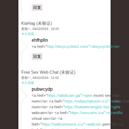
回复
KiaHag (未验证)
星期一, 04/22/2019 - 10:23
永久连接
ehfhplln
<a href="
http://doxycycline1.com/">doxycycline</a>
回复
Free Sex Web Chat (未验证)
星期一, 04/22/2019 - 11:02
永久连接
pubwcydp
<a href="
https://adultcam.ga/">open
incest sex chat
room</a> <a href="
https://videochatroom.icu/">video
chat
room</a> <a href="
https://hotwebcamgirls.fun/">girls
webcam</a> <a href="
https://sexcams.icu/">incestflix
virtual sex</a> <a
href="
https://webcamteens.icu/">webcam
porn</a> <a