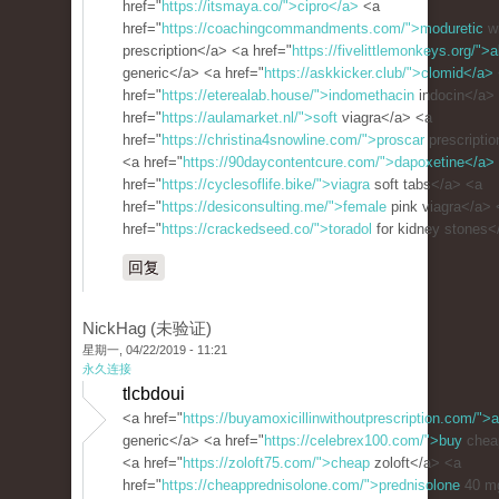
href="
https://itsmaya.co/">cipro</a>
<a
href="
https://coachingcommandments.com/">moduretic
wi
prescription</a> <a href="
https://fivelittlemonkeys.org/">
generic</a> <a href="
https://askkicker.club/">clomid</a>
href="
https://eterealab.house/">indomethacin
indocin</a>
href="
https://aulamarket.nl/">soft
viagra</a> <a
href="
https://christina4snowline.com/">proscar
prescripti
<a href="
https://90daycontentcure.com/">dapoxetine</a>
href="
https://cyclesoflife.bike/">viagra
soft tabs</a> <a
href="
https://desiconsulting.me/">female
pink viagra</a> 
href="
https://crackedseed.co/">toradol
for kidney stones<
回复
NickHag (未验证)
星期一, 04/22/2019 - 11:21
永久连接
tlcbdoui
<a href="
https://buyamoxicillinwithoutprescription.com/">a
generic</a> <a href="
https://celebrex100.com/">buy
chea
<a href="
https://zoloft75.com/">cheap
zoloft</a> <a
href="
https://cheapprednisolone.com/">prednisolone
40 m