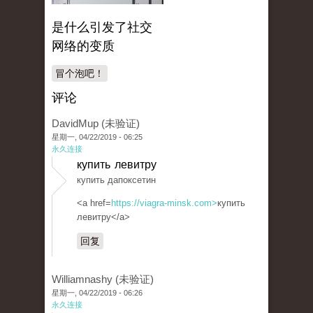
是什么引发了社交
网络的变质
冒个泡吧！
评论
DavidMup (未验证)
星期一, 04/22/2019 - 06:25
永久连接
купить левитру
купить дапоксетин
<a href=
https://viagra-minsk.com>
купить
левитру</a>
回复
Williamnashy (未验证)
星期一, 04/22/2019 - 06:26
永久连接