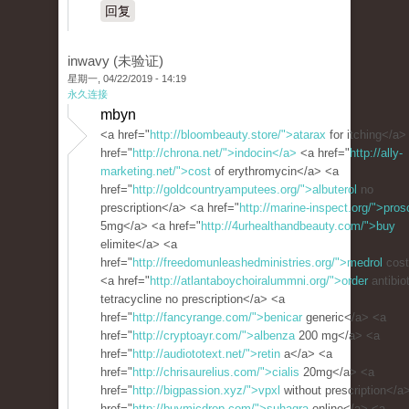
回复
inwavy (未验证)
星期一, 04/22/2019 - 14:19
永久连接
mbyn
<a href="
http://bloombeauty.store/">atarax
for itching</a>
href="
http://chrona.net/">indocin</a>
<a href="
http://ally-
marketing.net/">cost
of erythromycin</a> <a
href="
http://goldcountryamputees.org/">albuterol
no
prescription</a> <a href="
http://marine-inspect.org/">pros
5mg</a> <a href="
http://4urhealthandbeauty.com/">buy
elimite</a> <a
href="
http://freedomunleashedministries.org/">medrol
cost
<a href="
http://atlantaboychoiralummni.org/">order
antibio
tetracycline no prescription</a> <a
href="
http://fancyrange.com/">benicar
generic</a> <a
href="
http://cryptoayr.com/">albenza
200 mg</a> <a
href="
http://audiototext.net/">retin
a</a> <a
href="
http://chrisaurelius.com/">cialis
20mg</a> <a
href="
http://bigpassion.xyz/">vpxl
without prescription</a
href="
http://buymicdrop.com/">suhagra
online</a> <a