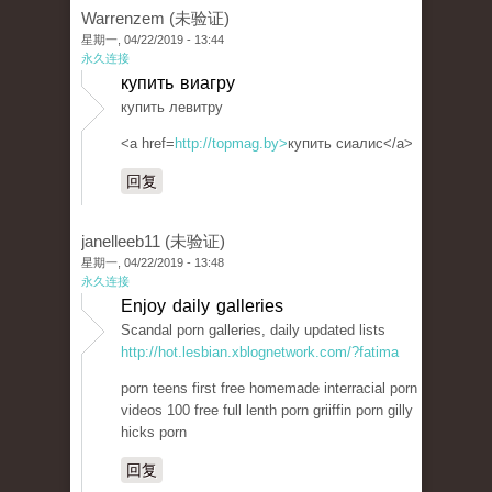
Warrenzem (未验证)
星期一, 04/22/2019 - 13:44
永久连接
купить виагру
купить левитру
<a href=
http://topmag.by>
купить сиалис</a>
回复
janelleeb11 (未验证)
星期一, 04/22/2019 - 13:48
永久连接
Enjoy daily galleries
Scandal porn galleries, daily updated lists
http://hot.lesbian.xblognetwork.com/?fatima
porn teens first free homemade interracial porn
videos 100 free full lenth porn griiffin porn gilly
hicks porn
回复