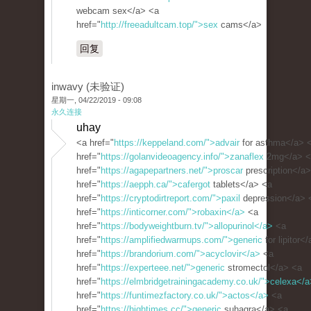
webcam sex</a> <a
href="
http://freeadultcam.top/">sex
cams</a>
回复
inwavy (未验证)
星期一, 04/22/2019 - 09:08
永久连接
uhay
<a href="
https://keppeland.com/">advair
for asthma</a> 
href="
https://golanvideoagency.info/">zanaflex
2mg</a> <
href="
https://agapepartners.net/">proscar
prescription</a
href="
https://aepph.ca/">cafergot
tablets</a> <a
href="
https://cryptodirtreport.com/">paxil
depression</a> 
href="
https://inticorner.com/">robaxin</a>
<a
href="
https://bodyweightburn.tv/">allopurinol</a>
<a
href="
https://amplifiedwarmups.com/">generic
for lipitor<
href="
https://brandorium.com/">acyclovir</a>
<a
href="
https://experteee.net/">generic
stromectol</a> <a
href="
https://elmbridgetrainingacademy.co.uk/">celexa</a
href="
https://funtimezfactory.co.uk/">actos</a>
<a
href="
https://hightimes.cc/">generic
suhagra</a> <a