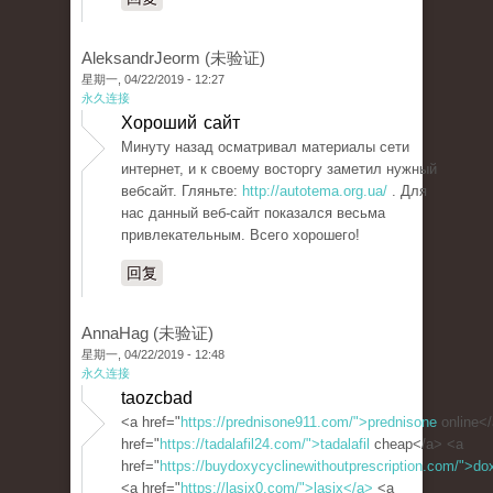
AleksandrJeorm (未验证)
星期一, 04/22/2019 - 12:27
永久连接
Хороший сайт
Минуту назад осматривал материалы сети
интернет, и к своему восторгу заметил нужный
вебсайт. Гляньте:
http://autotema.org.ua/
. Для
нас данный веб-сайт показался весьма
привлекательным. Всего хорошего!
回复
AnnaHag (未验证)
星期一, 04/22/2019 - 12:48
永久连接
taozcbad
<a href="
https://prednisone911.com/">prednisone
online<
href="
https://tadalafil24.com/">tadalafil
cheap</a> <a
href="
https://buydoxycyclinewithoutprescription.com/">do
<a href="
https://lasix0.com/">lasix</a>
<a