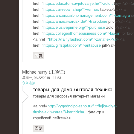
href="
https://educator-savjetovanje.hr/">zoloft
buy</a> <a
href="
https://car-repair.shop/">vermox
tablets</a> <a
href="
https://arizonaairbnbmanagement.com/">kamagra
so
href="
https://amasawardsx.de/">trazodone
price</a> <a
href="
https://elusiveprime.org/">purchase
zoloft</a> <a
href="
https://collegeofhomebusiness.com/">biaxin
for bro
<a href="
https://fairlyfashion.com/">zanaflex</a>
<a
href="
https://girlsqatar.com/">antabuse
pill</a>
回复
Michaelhurry (未验证)
星期一, 04/22/2019 - 11:53
永久连接
товары для дома бытовая техника
товары для здоровья интернет магазин
<a href=
http://vygodnoipolezno.ru/filtr/lejka-dlya-
dusha-skin-cares/3-kartridzha...
фильтр к
корейской лейке</a>
回复