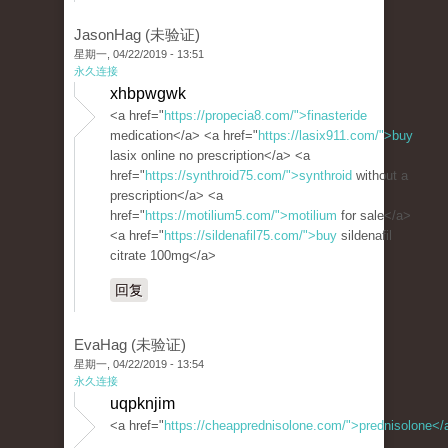
JasonHag (未验证)
星期一, 04/22/2019 - 13:51
永久连接
xhbpwgwk
<a href="
https://propecia8.com/">finasteride
medication</a> <a href="
https://lasix911.com/">buy
lasix online no prescription</a> <a
href="
https://synthroid75.com/">synthroid
without a
prescription</a> <a
href="
https://motilium5.com/">motilium
for sale</a>
<a href="
https://sildenafil75.com/">buy
sildenafil
citrate 100mg</a>
回复
EvaHag (未验证)
星期一, 04/22/2019 - 13:54
永久连接
uqpknjim
<a href="
https://cheapprednisolone.com/">prednisolone</