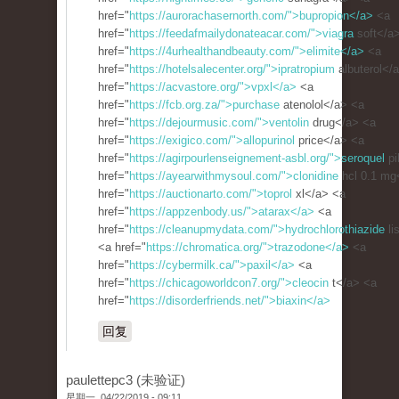
href="
https://aurorachasernorth.com/">bupropion</a>
<a
href="
https://feedafmailydonateacar.com/">viagra
soft</a
href="
https://4urhealthandbeauty.com/">elimite</a>
<a
href="
https://hotelsalecenter.org/">ipratropium
albuterol</
href="
https://acvastore.org/">vpxl</a>
<a
href="
https://fcb.org.za/">purchase
atenolol</a> <a
href="
https://dejourmusic.com/">ventolin
drug</a> <a
href="
https://exigico.com/">allopurinol
price</a> <a
href="
https://agirpourlenseignement-asbl.org/">seroquel
pi
href="
https://ayearwithmysoul.com/">clonidine
hcl 0.1 mg
href="
https://auctionarto.com/">toprol
xl</a> <a
href="
https://appzenbody.us/">atarax</a>
<a
href="
https://cleanupmydata.com/">hydrochlorothiazide
li
<a href="
https://chromatica.org/">trazodone</a>
<a
href="
https://cybermilk.ca/">paxil</a>
<a
href="
https://chicagoworldcon7.org/">cleocin
t</a> <a
href="
https://disorderfriends.net/">biaxin</a>
回复
paulettepc3 (未验证)
星期一, 04/22/2019 - 09:11