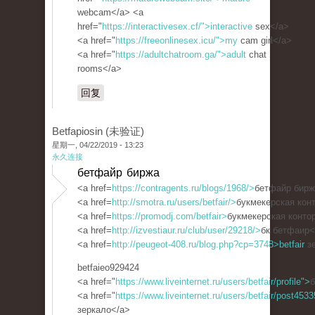
webcam</a> <a
href="
https://interactivesex.cf/">interactive
sex</a>
<a href="
https://freeonlinesex.icu/">my
cam girl</a>
<a href="
https://adultchatroom.ga/">adult
chat
rooms</a>
回复
Betfapiosin (未验证)
星期一, 04/22/2019 - 13:23
永久连接
бетфайр биржа
<a href=
https://contragents.ru/blogs/1968/>
бетфайр бирж
<a href=
http://smotra.ru/users/betfair/>
букмекерская конт
<a href=
https://promodj.com/betfair>
букмекерская контор
<a href=
http://izvestiaur.ru/club/user/29218/>
бк бетфаир<
<a href=
http://peugeot-408.ru/blog.php?cp=3748>betfair
зе
betfaieo929424
<a href="
https://www.liveinternet.ru/users/betfair/profile">
б
<a href="
https://www.liveinternet.ru/users/betfair/post453
зеркало</a>