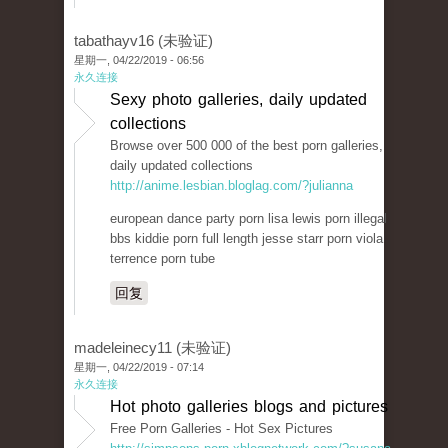
tabathayv16 (未验证)
星期一, 04/22/2019 - 06:56
永久连接
Sexy photo galleries, daily updated
collections
Browse over 500 000 of the best porn galleries,
daily updated collections
http://anime.lesbian.bloglag.com/?julianna
european dance party porn lisa lewis porn illegal
bbs kiddie porn full length jesse starr porn viola
terrence porn tube
回复
madeleinecy11 (未验证)
星期一, 04/22/2019 - 07:14
永久连接
Hot photo galleries blogs and pictures
Free Porn Galleries - Hot Sex Pictures