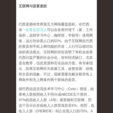
互联网与贫富差距
巴西是拥有世界第五大网络覆盖面积。在巴西，
有
一亿零五百万人
可以在各类环境下（家，工作
场所，远程学习中心，咖啡馆，学校等）使用网
络，这占到全国人口的52%。由于互联网在巴西
的普及和手机上网功能的开发，人们可以相对自
由的表达观点。互联网的存在说明了有机会改善
巴西日益严重的社会分化，弥补经济缺口，尤其
是在教育，信息资源和言论自由方面。有专家指
出，应将互联网作为发展工具，改善贫困﹑歧视
和文盲的现象。不过，国家需要先解决那些有上
网条件和无上网条件两个群体的差异。
据巴西信息交流技术学习中心（Cetic）报道，如
果将人群按照收入不同分成ABCDE五个类别，
97%的高收入人群（A等）家里都有互联网，而
这个百分比在低收入人群里直跌至6%。然而，低
收入人群（D等和E等）却占全国人口的75%。A