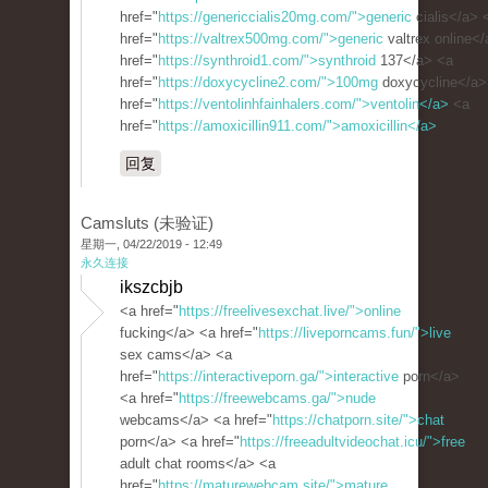
href="
https://genericcialis20mg.com/">generic
cialis</a> 
href="
https://valtrex500mg.com/">generic
valtrex online<
href="
https://synthroid1.com/">synthroid
137</a> <a
href="
https://doxycycline2.com/">100mg
doxycycline</a>
href="
https://ventolinhfainhalers.com/">ventolin</a>
<a
href="
https://amoxicillin911.com/">amoxicillin</a>
回复
Camsluts (未验证)
星期一, 04/22/2019 - 12:49
永久连接
ikszcbjb
<a href="
https://freelivesexchat.live/">online
fucking</a> <a href="
https://liveporncams.fun/">live
sex cams</a> <a
href="
https://interactiveporn.ga/">interactive
porn</a>
<a href="
https://freewebcams.ga/">nude
webcams</a> <a href="
https://chatporn.site/">chat
porn</a> <a href="
https://freeadultvideochat.icu/">free
adult chat rooms</a> <a
href="
https://maturewebcam.site/">mature