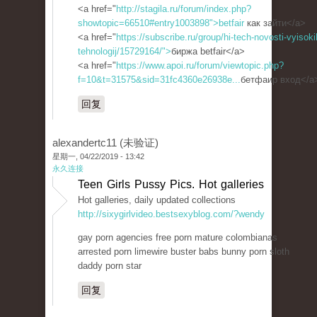
<a href="
http://stagila.ru/forum/index.php?
showtopic=66510#entry1003898">betfair
как зайти</a>
<a href="
https://subscribe.ru/group/hi-tech-novosti-vyisoki
tehnologij/15729164/">
биржа betfair</a>
<a href="
https://www.apoi.ru/forum/viewtopic.php?
f=10&t=31575&sid=31fc4360e26938e...
бетфаир вход</a
回复
alexandertc11 (未验证)
星期一, 04/22/2019 - 13:42
永久连接
Teen Girls Pussy Pics. Hot galleries
Hot galleries, daily updated collections
http://sixygirlvideo.bestsexyblog.com/?wendy
gay porn agencies free porn mature colombianas
arrested porn limewire buster babs bunny porn sloth
daddy porn star
回复