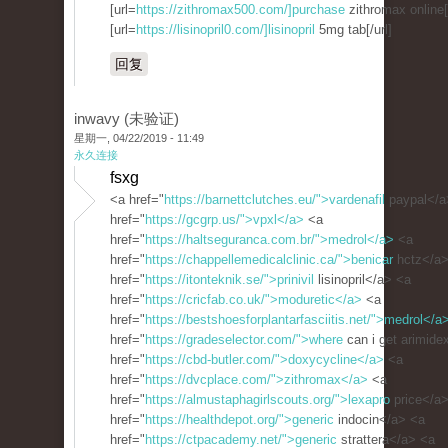
[url=
https://zithromax500.com/]purchase
zithromax online[/
[url=
https://lisinopril0.com/]lisinopril
5mg tab[/url]
回复
inwavy (未验证)
星期一, 04/22/2019 - 11:49
永久连接
fsxg
<a href="
https://barnettclutches.eu/">vardenafil
paypal</a
href="
https://gcgrp.us/">vpxl</a>
<a
href="
https://haltseguranca.com.br/">medrol</a>
<a
href="
https://chappellemedicalclinic.ca/">benicar
hctz</a>
href="
https://itonteknik.se/">prinivil
lisinopril</a> <a
href="
https://cricfab.co.uk/">moduretic</a>
<a
href="
https://bestshoesforplantarfasciitis.net/">medrol</a
href="
https://gradeselector.com/">where
can i get arimide
href="
https://cbd-butler.com/">doxycycline</a>
<a
href="
https://dvcplace.com/">zithromax</a>
<a
href="
https://almustaphagirlscouts.org/">lexapro
price</a
href="
https://healthdepot.org/">generic
indocin</a> <a
href="
https://ctpacademy.net/">generic
strattera</a> <a