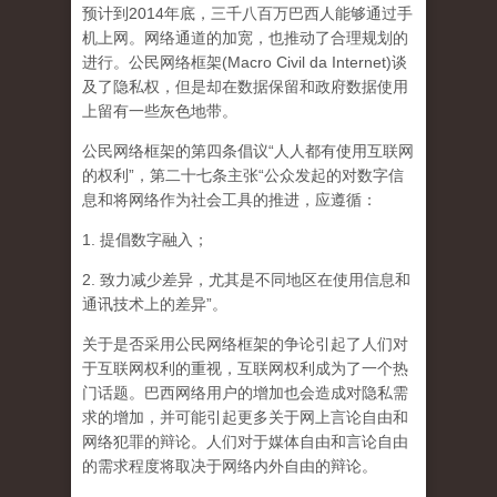
预计到2014年底，三千八百万巴西人能够通过手
机上网。网络通道的加宽，也推动了合理规划的
进行。公民网络框架(Macro Civil da Internet)谈
及了隐私权，但是却在数据保留和政府数据使用
上留有一些灰色地带。
公民网络框架的第四条倡议“人人都有使用互联网
的权利”，第二十七条主张“公众发起的对数字信
息和将网络作为社会工具的推进，应遵循：
1. 提倡数字融入；
2. 致力减少差异，尤其是不同地区在使用信息和
通讯技术上的差异”。
关于是否采用公民网络框架的争论引起了人们对
于互联网权利的重视，互联网权利成为了一个热
门话题。巴西网络用户的增加也会造成对隐私需
求的增加，并可能引起更多关于网上言论自由和
网络犯罪的辩论。人们对于媒体自由和言论自由
的需求程度将取决于网络内外自由的辩论。