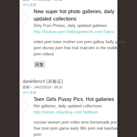
永久连接
New super hot photo galleries, daily
updated collections
Dirty Porn Photos, daily updated galleries
http://lesbian.porn.hotblognetwork.com/?aliya
video porn keez mother son porn gallery bully game
porn disney porn free trial malcolm in the middle
porn videos
回复
daniellenz4 (未验证)
星期一, 04/22/2019 - 09:25
永久连接
Teen Girls Pussy Pics. Hot galleries
Hot galleries, daily updated collections
http://tatoos.relayblog.com/?addison
russian women porn video emo homemade porn
free toon porn game early 90s porn real leasbian
porn