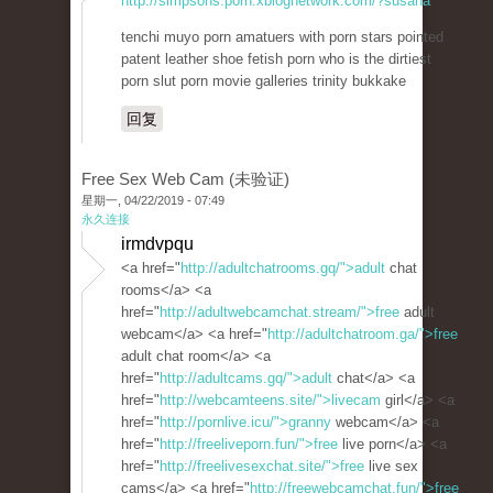
http://simpsons.porn.xblognetwork.com/?susana
tenchi muyo porn amatuers with porn stars pointed
patent leather shoe fetish porn who is the dirtiest
porn slut porn movie galleries trinity bukkake
回复
Free Sex Web Cam (未验证)
星期一, 04/22/2019 - 07:49
永久连接
irmdvpqu
<a href="
http://adultchatrooms.gq/">adult
chat
rooms</a> <a
href="
http://adultwebcamchat.stream/">free
adult
webcam</a> <a href="
http://adultchatroom.ga/">free
adult chat room</a> <a
href="
http://adultcams.gq/">adult
chat</a> <a
href="
http://webcamteens.site/">livecam
girl</a> <a
href="
http://pornlive.icu/">granny
webcam</a> <a
href="
http://freeliveporn.fun/">free
live porn</a> <a
href="
http://freelivesexchat.site/">free
live sex
cams</a> <a href="
http://freewebcamchat.fun/">free