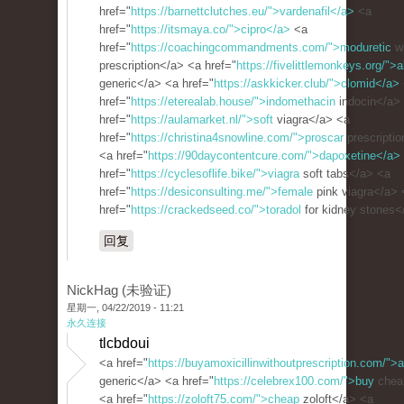
href="
https://barnettclutches.eu/">vardenafil</a>
<a
href="
https://itsmaya.co/">cipro</a>
<a
href="
https://coachingcommandments.com/">moduretic
wi
prescription</a> <a href="
https://fivelittlemonkeys.org/">
generic</a> <a href="
https://askkicker.club/">clomid</a>
href="
https://eterealab.house/">indomethacin
indocin</a>
href="
https://aulamarket.nl/">soft
viagra</a> <a
href="
https://christina4snowline.com/">proscar
prescripti
<a href="
https://90daycontentcure.com/">dapoxetine</a>
href="
https://cyclesoflife.bike/">viagra
soft tabs</a> <a
href="
https://desiconsulting.me/">female
pink viagra</a> 
href="
https://crackedseed.co/">toradol
for kidney stones<
回复
NickHag (未验证)
星期一, 04/22/2019 - 11:21
永久连接
tlcbdoui
<a href="
https://buyamoxicillinwithoutprescription.com/">a
generic</a> <a href="
https://celebrex100.com/">buy
chea
<a href="
https://zoloft75.com/">cheap
zoloft</a> <a