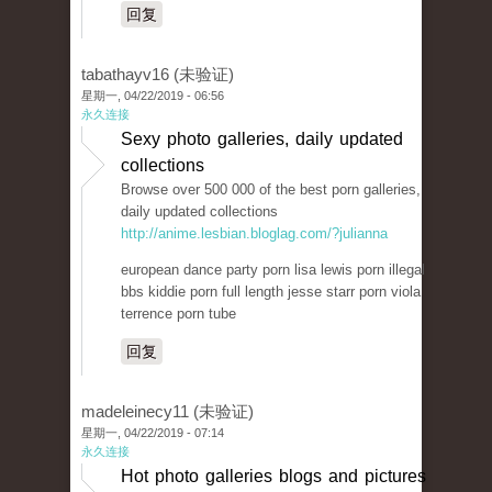
回复
tabathayv16 (未验证)
星期一, 04/22/2019 - 06:56
永久连接
Sexy photo galleries, daily updated
collections
Browse over 500 000 of the best porn galleries,
daily updated collections
http://anime.lesbian.bloglag.com/?julianna
european dance party porn lisa lewis porn illegal
bbs kiddie porn full length jesse starr porn viola
terrence porn tube
回复
madeleinecy11 (未验证)
星期一, 04/22/2019 - 07:14
永久连接
Hot photo galleries blogs and pictures