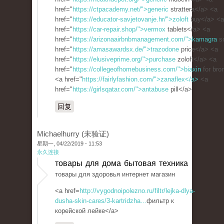
href="
https://ctpacademy.net/">generic
strattera</a> <a
href="
https://educator-savjetovanje.hr/">zoloft
buy</a> <a
href="
https://car-repair.shop/">vermox
tablets</a> <a
href="
https://arizonaairbnbmanagement.com/">kamagra
so
href="
https://amasawardsx.de/">trazodone
price</a> <a
href="
https://elusiveprime.org/">purchase
zoloft</a> <a
href="
https://collegeofhomebusiness.com/">biaxin
for bro
<a href="
https://fairlyfashion.com/">zanaflex</a>
<a
href="
https://girlsqatar.com/">antabuse
pill</a>
回复
Michaelhurry (未验证)
星期一, 04/22/2019 - 11:53
永久连接
товары для дома бытовая техника
товары для здоровья интернет магазин
<a href=
http://vygodnoipolezno.ru/filtr/lejka-dlya-
dusha-skin-cares/3-kartridzha...
фильтр к
корейской лейке</a>