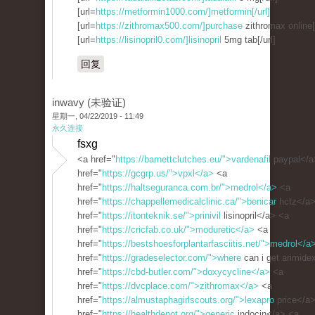
[url=
https://metformin1000.com/]metformin[/url]
[url=
https://zithromax500.com/]purchase
zithromax online[/
[url=
https://lisinopril0.com/]lisinopril
5mg tab[/url]
回复
inwavy (未验证)
星期一, 04/22/2019 - 11:49
永久连接
fsxg
<a href="
https://barnettclutches.eu/">vardenafil
paypal</a
href="
https://gcgrp.us/">vpxl</a>
<a
href="
https://haltseguranca.com.br/">medrol</a>
<a
href="
https://chappellemedicalclinic.ca/">benicar
hctz</a>
href="
https://itonteknik.se/">prinivil
lisinopril</a> <a
href="
https://cricfab.co.uk/">moduretic</a>
<a
href="
https://bestshoesforplantarfasciitis.net/">medrol</a
href="
https://gradeselector.com/">where
can i get arimide
href="
https://cbd-butler.com/">doxycycline</a>
<a
href="
https://dvcplace.com/">zithromax</a>
<a
href="
https://almustaphagirlscouts.org/">lexapro
price</a
href="
https://healthdepot.org/">generic
indocin</a> <a