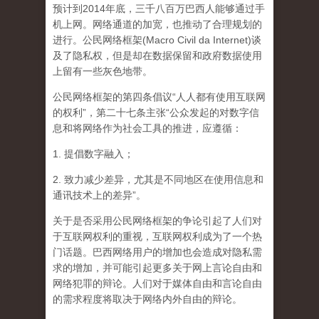
预计到2014年底，三千八百万巴西人能够通过手
机上网。网络通道的加宽，也推动了合理规划的
进行。公民网络框架(Macro Civil da Internet)谈
及了隐私权，但是却在数据保留和政府数据使用
上留有一些灰色地带。
公民网络框架的第四条倡议“人人都有使用互联网
的权利”，第二十七条主张“公众发起的对数字信
息和将网络作为社会工具的推进，应遵循：
1. 提倡数字融入；
2. 致力减少差异，尤其是不同地区在使用信息和
通讯技术上的差异”。
关于是否采用公民网络框架的争论引起了人们对
于互联网权利的重视，互联网权利成为了一个热
门话题。巴西网络用户的增加也会造成对隐私需
求的增加，并可能引起更多关于网上言论自由和
网络犯罪的辩论。人们对于媒体自由和言论自由
的需求程度将取决于网络内外自由的辩论。