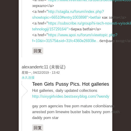
зеркало</a>
<a href="
http://stagila.ru/forum/index.php?
showtopic=66510#entry1003898">betfair
как зайти</a>
<a href="
https://subscribe.ru/group/hi-tech-novosti-vyisoki
tehnologij/15729164/">
биржа betfair</a>
<a href="
https://www.apoi.ru/forum/viewtopic.php?
f=10&t=31575&sid=31fc4360e26938e...
бетфаир вход</a
回复
alexandertc11 (未验证)
星期一, 04/22/2019 - 13:42
永久连接
Teen Girls Pussy Pics. Hot galleries
Hot galleries, daily updated collections
http://sixygirlvideo.bestsexyblog.com/?wendy
gay porn agencies free porn mature colombianas
arrested porn limewire buster babs bunny porn sloth
daddy porn star
回复