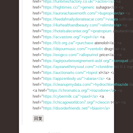
href="
https://funtimezfactory.co.uk/">actos</a>
<a
href="
https://hightimes.cc/">generic
suhagra</a> <a
href="
https://aurorachasernorth.com/">bupropion</a>
<a
href="
https://feedafmailydonateacar.com/">viagra
soft</a
href="
https://4urhealthandbeauty.com/">elimite</a>
<a
href="
https://hotelsalecenter.org/">ipratropium
albuterol</
href="
https://acvastore.org/">vpxl</a>
<a
href="
https://fcb.org.za/">purchase
atenolol</a> <a
href="
https://dejourmusic.com/">ventolin
drug</a> <a
href="
https://exigico.com/">allopurinol
price</a> <a
href="
https://agirpourlenseignement-asbl.org/">seroquel
pi
href="
https://ayearwithmysoul.com/">clonidine
hcl 0.1 mg
href="
https://auctionarto.com/">toprol
xl</a> <a
href="
https://appzenbody.us/">atarax</a>
<a
href="
https://cleanupmydata.com/">hydrochlorothiazide
li
<a href="
https://chromatica.org/">trazodone</a>
<a
href="
https://cybermilk.ca/">paxil</a>
<a
href="
https://chicagoworldcon7.org/">cleocin
t</a> <a
href="
https://disorderfriends.net/">biaxin</a>
回复