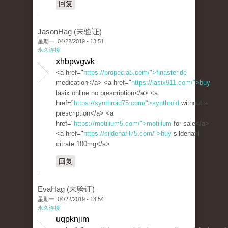
回复
JasonHag (未验证)
星期一, 04/22/2019 - 13:51
永久连接
xhbpwgwk
<a href="
https://propecia8.com/">finasteride
medication</a> <a href="
https://lasix911.com/">buy
lasix online no prescription</a> <a
href="
https://synthroid75.com/">synthroid
without a
prescription</a> <a
href="
https://motilium5.com/">motilium
for sale</a>
<a href="
https://sildenafil75.com/">buy
sildenafil
citrate 100mg</a>
回复
EvaHag (未验证)
星期一, 04/22/2019 - 13:54
永久连接
uqpknjim