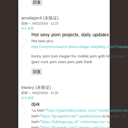
回复
ameliaqm4 (未验证)
星期一, 04/22/2019 - 12:23
永久连接
Hot sexy porn projects, daily updates
Hot teen pics
http://sexymovieactor.photocollage.relayblog.com/?claudi
bunny porn toon megan fox mobile porn goth lingerie porn
giant cock porn stars porn patti frank
回复
inwavy (未验证)
星期一, 04/22/2019 - 12:25
永久连接
djxk
<a href="
https://grammillsystems.com/">erythromycin</a
href="
https://givegetter.net/">prednisolone
to buy</a> <a
href="
https://fullstopcopy.nl/">zithromax</a>
<a
href="
https://fluentphi.com/">levitra.com</a>
<a