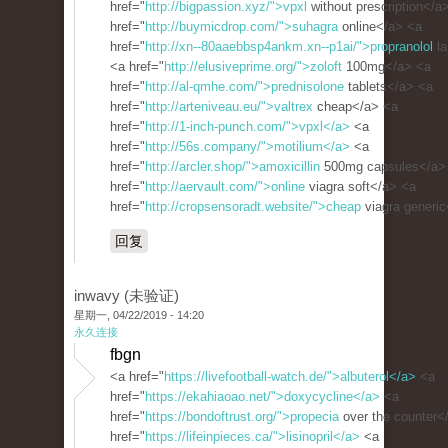
href="
http://bigpassion.xyz/">vpxl
without prescription</a
href="
http://buymicdrop.com/">suhagra
online</a> <a
href="
http://xn--80aaebbsp4ankm.xn--p1ai/">propranolol
la
<a href="
http://elusiveprime.org/">zoloft
100mg</a> <a
href="
http://al-qmhe.com/">prednisolone
tablets</a> <a
href="
http://arteniveau.eu/">valtrex
cheap</a> <a
href="
http://1-inch-punch.com/">vpxl</a>
<a
href="
http://56s.company/">motilium</a>
<a
href="
http://arcler.shop/">amoxicillin
500mg capsules</a>
href="
http://aervault.com/">online
viagra soft</a> <a
href="
http://cropsensoradt.website/">cheap
viagra generi
回复
inwavy (未验证)
星期一, 04/22/2019 - 14:20
永久连接
fbgn
<a href="
https://livefootball-watch.de/">albuterol</a>
<a
href="
https://ekahiaoao.net/">doxycycline</a>
<a
href="
https://bondoftrust.org/">propecia
over the counter<
href="
https://lifeinpieces.ca/">lisinopril</a>
<a