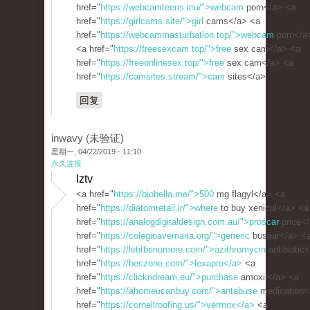
href="
https://webcamteens.icu/">webcam
porn</a> <a
href="
https://girlcams.site/">girl
cams</a> <a
href="
https://webcammasturbation.top/">webcam
porn</a
<a href="
https://freesexcam.top/">free
sex cam</a> <a
href="
https://freeonlinesex.top/">free
sex cam</a> <a
href="
https://camsites.stream/">cam
sites</a>
回复
inwavy (未验证)
星期一, 04/22/2019 - 11:10
永久连接
lztv
<a href="
https://biobella.me/">500
mg flagyl</a> <a
href="
https://diatomretail.ir/">where
to buy xenical</a> <a
href="
https://analogdigitaldesign.com.au/">proscar
price<
href="
https://colegioavemaria.org/">generic
buspar</a> <
href="
https://letitbenomore.com/">azithromycin
antibiotic
href="
https://beczone.com/">lexapro</a>
<a
href="
https://clickndream.eu/">purchase
amoxil</a> <a
href="
https://ahomeucanbuy.com/">antabuse
medication<
href="
https://cornellroofing.us/">vermox</a>
<a