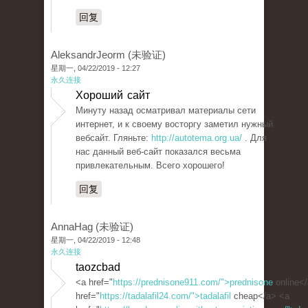
回复
AleksandrJeorm (未验证)
星期一, 04/22/2019 - 12:27
永久连接
Хороший сайт
Минуту назад осматривал материалы сети
интернет, и к своему восторгу заметил нужный
вебсайт. Гляньте:
http://autotema.org.ua/
. Для
нас данный веб-сайт показался весьма
привлекательным. Всего хорошего!
回复
AnnaHag (未验证)
星期一, 04/22/2019 - 12:48
永久连接
taozcbad
<a href="
https://prednisone911.com/">prednisone
online<
href="
https://tadalafil24.com/">tadalafil
cheap</a> <a