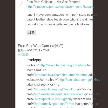
Free Porn Galleries - Hot Sex Pictures
http://simpsons.porn.xblognetwork.com/?susana
tenchi muyo porn amatuers with porn stars pointed
patent leather shoe fetish porn who is the dirtiest
porn slut porn movie galleries trinity bukkake
回复
Free Sex Web Cam (未验证)
星期一, 04/22/2019 - 07:49
永久连接
irmdvpqu
<a href="
http://adultchatrooms.gq/">adult
chat
rooms</a> <a
href="
http://adultwebcamchat.stream/">free
adult
webcam</a> <a href="
http://adultchatroom.ga/">free
adult chat room</a> <a
href="
http://adultcams.gq/">adult
chat</a> <a
href="
http://webcamteens.site/">livecam
girl</a> <a
href="
http://pornlive.icu/">granny
webcam</a> <a
href="
http://freeliveporn.fun/">free
live porn</a> <a