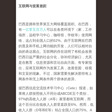
互联网与贫富差距
巴西是拥有世界第五大网络覆盖面积。在巴西，
有
一亿零五百万人
可以在各类环境下（家，工作
场所，远程学习中心，咖啡馆，学校等）使用网
络，这占到全国人口的52%。由于互联网在巴西
的普及和手机上网功能的开发，人们可以相对自
由的表达观点。互联网的存在说明了有机会改善
巴西日益严重的社会分化，弥补经济缺口，尤其
是在教育，信息资源和言论自由方面。有专家指
出，应将互联网作为发展工具，改善贫困﹑歧视
和文盲的现象。不过，国家需要先解决那些有上
网条件和无上网条件两个群体的差异。
据巴西信息交流技术学习中心（Cetic）报道，如
果将人群按照收入不同分成ABCDE五个类别，
97%的高收入人群（A等）家里都有互联网，而
这个百分比在低收入人群里直跌至6%。然而，低
收入人群（D等和E等）却占全国人口的75%。A