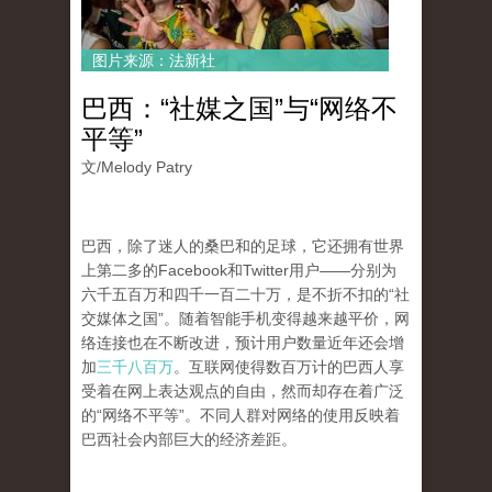
图片来源：法新社
巴西：“社媒之国”与“网络不
平等”
文/
Melody Patry
巴西，除了迷人的桑巴和的足球，它还拥有世界
上第二多的Facebook和Twitter用户——分别为
六千五百万和四千一百二十万，是不折不扣的“社
交媒体之国”。随着智能手机变得越来越平价，网
络连接也在不断改进，预计用户数量近年还会增
加
三千八百万
。互联网使得数百万计的巴西人享
受着在网上表达观点的自由，然而却存在着广泛
的“网络不平等”。不同人群对网络的使用反映着
巴西社会内部巨大的经济差距。