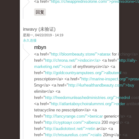
<a href="
https://cheapprednisolone.com/">prednisolone</
回复
inwavy (未验证)
星期一, 04/22/2019 - 14:19
永久连接
mbyn
<a href="
http://bloombeauty.store/">atarax
for itching</a>
href="
http://chrona.net/">indocin</a>
<a href="
http://ally-
marketing.net/">cost
of erythromycin</a> <a
href="
http://goldcountryamputees.org/">albuterol
no
prescription</a> <a href="
http://marine-inspect.org/">pros
5mg</a> <a href="
http://4urhealthandbeauty.com/">buy
elimite</a> <a
href="
http://freedomunleashedministries.org/">medrol
cost
<a href="
http://atlantaboychoiralummni.org/">order
antibio
tetracycline no prescription</a> <a
href="
http://fancyrange.com/">benicar
generic</a> <a
href="
http://cryptoayr.com/">albenza
200 mg</a> <a
href="
http://audiototext.net/">retin
a</a> <a
href="
http://chrisaurelius.com/">cialis
20mg</a> <a