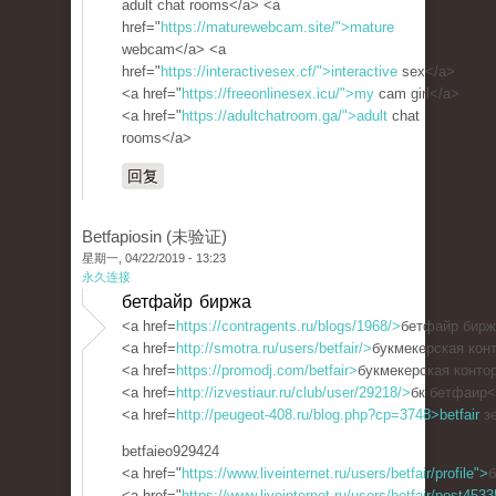
adult chat rooms</a> <a
href="
https://maturewebcam.site/">mature
webcam</a> <a
href="
https://interactivesex.cf/">interactive
sex</a>
<a href="
https://freeonlinesex.icu/">my
cam girl</a>
<a href="
https://adultchatroom.ga/">adult
chat
rooms</a>
回复
Betfapiosin (未验证)
星期一, 04/22/2019 - 13:23
永久连接
бетфайр биржа
<a href=
https://contragents.ru/blogs/1968/>
бетфайр бирж
<a href=
http://smotra.ru/users/betfair/>
букмекерская конт
<a href=
https://promodj.com/betfair>
букмекерская контор
<a href=
http://izvestiaur.ru/club/user/29218/>
бк бетфаир<
<a href=
http://peugeot-408.ru/blog.php?cp=3748>betfair
зе
betfaieo929424
<a href="
https://www.liveinternet.ru/users/betfair/profile">
б
<a href="
https://www.liveinternet.ru/users/betfair/post453