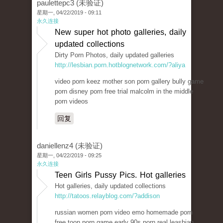
paulettepc3 (未验证)
星期一, 04/22/2019 - 09:11
永久连接
New super hot photo galleries, daily
updated collections
Dirty Porn Photos, daily updated galleries
http://lesbian.porn.hotblognetwork.com/?aliya
video porn keez mother son porn gallery bully game
porn disney porn free trial malcolm in the middle
porn videos
回复
daniellenz4 (未验证)
星期一, 04/22/2019 - 09:25
永久连接
Teen Girls Pussy Pics. Hot galleries
Hot galleries, daily updated collections
http://tatoos.relayblog.com/?addison
russian women porn video emo homemade porn
free toon porn game early 90s porn real leasbian