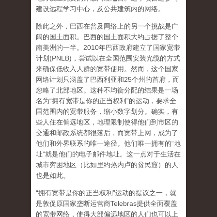
建设远程学习中心，及公共建筑内的网络。
除此之外，巴西在普及网络上的另一个挑战是广
阔的国土面积。巴西的国土面积大约占据了整个
南美洲的一半。2010年巴西政府建立了国家宽带
计划(PNLB)，尝试以在全国范围安装光缆的方式
来确保低收入人群的宽带使用。然而，这个国家
网络计划只涵盖了巴西利亚和25个州的首府，而
忽略了北部地区。这种不均衡分配的结果是一场
名为“拥有宽带是你的正当权利”的运动，要求全
国范围内的宽带服务，缩小数字划分。确实，有
些人住在偏远地区，地理限制使得他们到市区的
交通和邮政系统都很落后，而宽带上网，成为了
他们和外界联系的唯一途径。他们唯一拥有的“地
址”就是他们的电子邮件地址。这一点对于生活在
城市穷困地区（比如里约热内卢的贫民窟）的人
也是如此。
“拥有宽带是你的正当权利”运动的提议之一，就
是敦促原国家垄断运营商Telebras提供全面覆盖
的宽带网络，使得大部偏远地区的人们也可以上