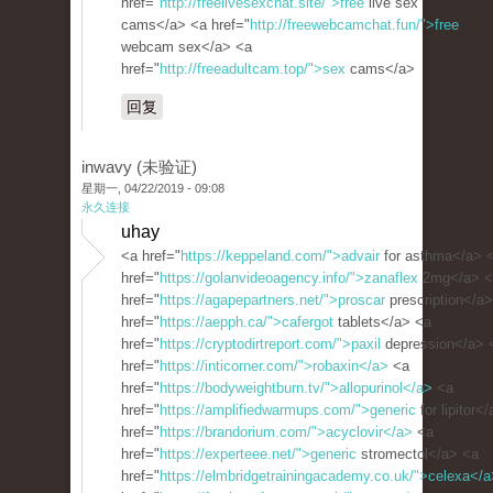
href="
http://freelivesexchat.site/">free
live sex
cams</a> <a href="
http://freewebcamchat.fun/">free
webcam sex</a> <a
href="
http://freeadultcam.top/">sex
cams</a>
回复
inwavy (未验证)
星期一, 04/22/2019 - 09:08
永久连接
uhay
<a href="
https://keppeland.com/">advair
for asthma</a> 
href="
https://golanvideoagency.info/">zanaflex
2mg</a> <
href="
https://agapepartners.net/">proscar
prescription</a
href="
https://aepph.ca/">cafergot
tablets</a> <a
href="
https://cryptodirtreport.com/">paxil
depression</a> 
href="
https://inticorner.com/">robaxin</a>
<a
href="
https://bodyweightburn.tv/">allopurinol</a>
<a
href="
https://amplifiedwarmups.com/">generic
for lipitor<
href="
https://brandorium.com/">acyclovir</a>
<a
href="
https://experteee.net/">generic
stromectol</a> <a
href="
https://elmbridgetrainingacademy.co.uk/">celexa</a