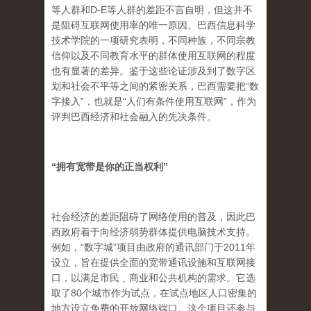
等人群和D-E等人群的差距不言自明，但这并不
是阻碍互联网使用率的唯一原因。巴西信息科学
技术学院的一项研究表明，不同种族，不同宗教
信仰以及不同教育水平的群体使用互联网的程度
也有显著的差异。鉴于这些论证涉及到了数字区
划和社会不平等之间的紧密关系，巴西需要把“数
字接入”，也就是“人们有条件使用互联网”，作为
评判巴西经济和社会融入的先决条件。
“
拥有宽带是你的正当权利
”
社会经济的差距阻碍了网络使用的普及，因此巴
西政府着于向经济弱势群体提供电脑技术支持。
例如，“数字城”项目由政府的通讯部门于2011年
设立，旨在提供全面的宽带通讯设施和互联网接
口，以满足市民﹑商业和公共机构的需求。它选
取了80个城市作为试点，在试点地区人口密集的
地方设立免费的开放网络端口。这个项目还参与