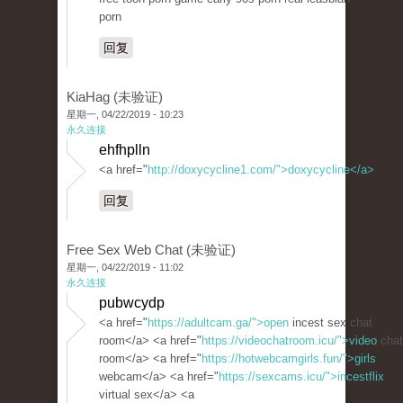
porn
回复
KiaHag (未验证)
星期一, 04/22/2019 - 10:23
永久连接
ehfhplln
<a href="
http://doxycycline1.com/">doxycycline</a>
回复
Free Sex Web Chat (未验证)
星期一, 04/22/2019 - 11:02
永久连接
pubwcydp
<a href="
https://adultcam.ga/">open
incest sex chat
room</a> <a href="
https://videochatroom.icu/">video
chat
room</a> <a href="
https://hotwebcamgirls.fun/">girls
webcam</a> <a href="
https://sexcams.icu/">incestflix
virtual sex</a> <a