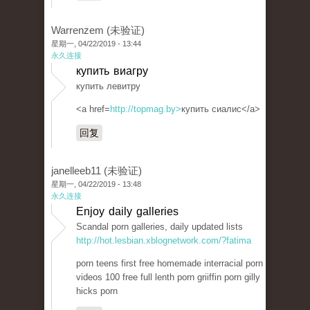
Warrenzem (未验证)
星期一, 04/22/2019 - 13:44
永久连接
купить виагру
купить левитру
<a href=
http://topmag.by>
купить сиалис</a>
回复
janelleeb11 (未验证)
星期一, 04/22/2019 - 13:48
永久连接
Enjoy daily galleries
Scandal porn galleries, daily updated lists
http://hot.lesbian.xblognetwork.com/?fatima
porn teens first free homemade interracial porn
videos 100 free full lenth porn griiffin porn gilly
hicks porn