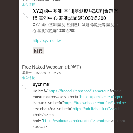
永久连接
XYZ|國中基測|基測|基測歷屆試題|命題光
碟|基測中心|基測試題滿1000送200
XYZ|國中基測|基測|基測歷屆試題|命題光碟|基測中
心|基測試題滿1000送200
http://xyz.net.tw/
回复
Free Naked Webcam (未验证)
星期一, 04/22/2019 - 06:26
永久连接
uycrimfr
<a href="
https://freeadultcam.top/">amateur
female
masturbation</a> <a href="
https://pornlive.icu/">porn
live</a> <a href="
https://freewebcamchat.fun/">online
sex chat</a> <a href="
https://adultchat.fun/">adult
chat</a> <a
href="
https://webcamamateur.site/">amateur
webcam
sex</a>