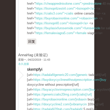
href="
https://cheapprednisolone.com/">prednisolone
40 m
href="
https://lisinoprilzestril.com/">lisinopril</a>
<a
href="
https://cialis3.com/">cialis
online canada</a> <a
href="
https://buyrobaxinonline.com/">robaxin</a>
<a
href="
https://lisinopril0.com/">lisinopril</a>
<a
href="
https://buylasixfurosemide.com/">furosemide
for sa
href="
https://femaleviagra5.com/">female
viagra</a>
回复
AnnaHag (未验证)
星期一, 04/22/2019 - 11:43
永久连接
skempfyi
[url=
https://tadalafilgeneric20.com/]generic
tadalafil[/url]
[url=
https://buydoxycyclinewithoutprescription.com/]buy
doxycycline without prescription[/url]
[url=
https://buyacyclovirnoprescription.com/]buy
acyclovir[
[url=
https://genericcialis20mg.com/]cialis[/url]
[url=
https://buyrobaxinonline.com/]robaxin
buy[/url]
[url=
https://doxycycline2.com/]vibramycin
100mg[/url]
[url=
https://tadalafil20tab.com/]tadalafil
5 mg[/url]