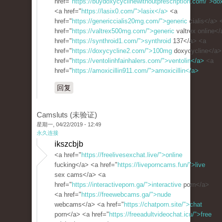
href="
https://buydoxycyclinewithoutprescription.com/">do
<a href="
https://lasix0.com/">lasix</a>
<a
href="
https://genericcialis20mg.com/">generic
cialis</a> 
href="
https://valtrex500mg.com/">generic
valtrex online<
href="
https://synthroid1.com/">synthroid
137</a> <a
href="
https://doxycycline2.com/">100mg
doxycycline</a>
href="
https://ventolinhfainhalers.com/">ventolin</a>
<a
href="
https://amoxicillin911.com/">amoxicillin</a>
回复
Camsluts (未验证)
星期一, 04/22/2019 - 12:49
永久连接
ikszcbjb
<a href="
https://freelivesexchat.live/">online
fucking</a> <a href="
https://liveporncams.fun/">live
sex cams</a> <a
href="
https://interactiveporn.ga/">interactive
porn</a>
<a href="
https://freewebcams.ga/">nude
webcams</a> <a href="
https://chatporn.site/">chat
porn</a> <a href="
https://freeadultvideochat.icu/">free