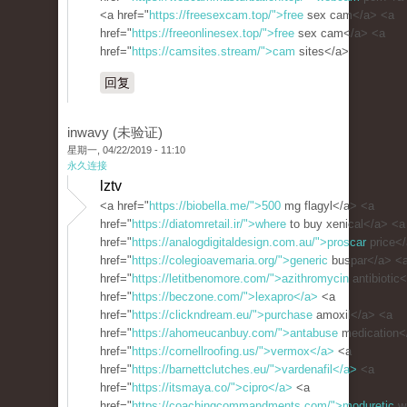
<a href="
https://freesexcam.top/">free
sex cam</a> <a
href="
https://freeonlinesex.top/">free
sex cam</a> <a
href="
https://camsites.stream/">cam
sites</a>
回复
inwavy (未验证)
星期一, 04/22/2019 - 11:10
永久连接
lztv
<a href="
https://biobella.me/">500
mg flagyl</a> <a
href="
https://diatomretail.ir/">where
to buy xenical</a> <a
href="
https://analogdigitaldesign.com.au/">proscar
price<
href="
https://colegioavemaria.org/">generic
buspar</a> <
href="
https://letitbenomore.com/">azithromycin
antibiotic
href="
https://beczone.com/">lexapro</a>
<a
href="
https://clickndream.eu/">purchase
amoxil</a> <a
href="
https://ahomeucanbuy.com/">antabuse
medication<
href="
https://cornellroofing.us/">vermox</a>
<a
href="
https://barnettclutches.eu/">vardenafil</a>
<a
href="
https://itsmaya.co/">cipro</a>
<a
href="
https://coachingcommandments.com/">moduretic
wi