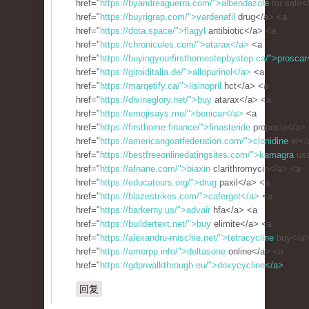
href="
https://byandreaguerra.com/">albendazole
for sale<
href="
https://buyrigrap.com/">vardenafil
drug</a> <a
href="
https://dota.space/">flagyl
antibiotic</a> <a
href="
https://chronicules.com/">atarax</a>
<a
href="
https://buyingyourfirsthomestepbystep.ca/">proscar
href="
https://giroiditalia.de/">allopurinol</a>
<a
href="
https://marqetify.ca/">lisinopril
hct</a> <a
href="
https://divineglory.net/">buy
atarax</a> <a
href="
https://emojisays.me/">benicar</a>
<a
href="
https://firsthome.finance/">finasteride
propecia</a>
href="
https://americangoatfederation.com/">clonidine
er</
href="
https://bestfreeonlinedatingsites.com/">kamagra
usa
href="
https://afnane.com/">biaxin
clarithromycin</a> <a
href="
https://educatours.org/">drug
paxil</a> <a
href="
https://blazestrikes.com/">cafergot</a>
<a
href="
https://barkerny.us/">advair
hfa</a> <a
href="
https://buildertext.net/">buy
elimite</a> <a
href="
https://alexandru-mischie.net/">tetracycline
buy</a>
href="
https://amerpp.info/">deltasone
online</a> <a
href="
https://gdprwalkthrough.eu/">doxycycline</a>
回复