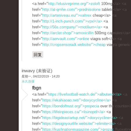
<a href="
http://elusiveprime.org/">zoloft
100mg</a> <a
href="
http://al-qmhe.com/">prednisolone
tablets</a> <a
href="
http://arteniveau.eu/">valtrex
cheap</a> <a
href="
http://1-inch-punch.com/">vpxl</a>
<a
href="
http://56s.company/">motilium</a>
<a
href="
http://arcler.shop/">amoxicillin
500mg capsules</a>
href="
http://aervault.com/">online
viagra soft</a> <a
href="
http://cropsensoradt.website/">cheap
viagra generi
回复
inwavy (未验证)
星期一, 04/22/2019 - 14:20
永久连接
fbgn
<a href="
https://livefootball-watch.de/">albuterol</a>
<a
href="
https://ekahiaoao.net/">doxycycline</a>
<a
href="
https://bondoftrust.org/">propecia
over the counter<
href="
https://lifeinpieces.ca/">lisinopril</a>
<a
href="
https://bigideastartup.net/">doxycycline</a>
<a
href="
https://designyourlife.website/">elimite</a>
<a
href="
https://kushnationmagazine.com/">prozac
fluoxetin