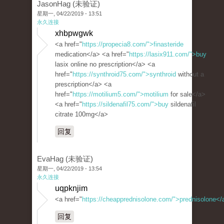
JasonHag (未验证)
星期一, 04/22/2019 - 13:51
永久连接
xhbpwgwk
<a href="
https://propecia8.com/">finasteride
medication</a> <a href="
https://lasix911.com/">buy
lasix online no prescription</a> <a
href="
https://synthroid75.com/">synthroid
without a
prescription</a> <a
href="
https://motilium5.com/">motilium
for sale</a>
<a href="
https://sildenafil75.com/">buy
sildenafil
citrate 100mg</a>
回复
EvaHag (未验证)
星期一, 04/22/2019 - 13:54
永久连接
uqpknjim
<a href="
https://cheapprednisolone.com/">prednisolone</
回复