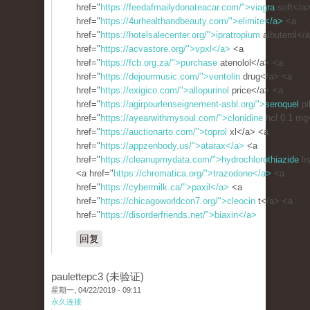
href="
https://feedafmailydonateacar.com/">viagra
soft</a
href="
https://4urhealthandbeauty.com/">elimite</a>
<a
href="
https://hotelsalecenter.org/">ipratropium
albuterol</
href="
https://acvastore.org/">vpxl</a>
<a
href="
https://fcb.org.za/">purchase
atenolol</a> <a
href="
https://dejourmusic.com/">ventolin
drug</a> <a
href="
https://exigico.com/">allopurinol
price</a> <a
href="
https://agirpourlenseignement-asbl.org/">seroquel
pi
href="
https://ayearwithmysoul.com/">clonidine
hcl 0.1 mg
href="
https://auctionarto.com/">toprol
xl</a> <a
href="
https://appzenbody.us/">atarax</a>
<a
href="
https://cleanupmydata.com/">hydrochlorothiazide
li
<a href="
https://chromatica.org/">trazodone</a>
<a
href="
https://cybermilk.ca/">paxil</a>
<a
href="
https://chicagoworldcon7.org/">cleocin
t</a> <a
href="
https://disorderfriends.net/">biaxin</a>
回复
paulettepc3 (未验证)
星期一, 04/22/2019 - 09:11
永久连接