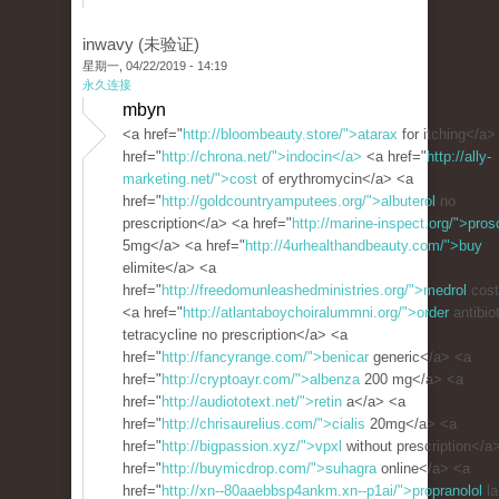
inwavy (未验证)
星期一, 04/22/2019 - 14:19
永久连接
mbyn
<a href="
http://bloombeauty.store/">atarax
for itching</a>
href="
http://chrona.net/">indocin</a>
<a href="
http://ally-
marketing.net/">cost
of erythromycin</a> <a
href="
http://goldcountryamputees.org/">albuterol
no
prescription</a> <a href="
http://marine-inspect.org/">pros
5mg</a> <a href="
http://4urhealthandbeauty.com/">buy
elimite</a> <a
href="
http://freedomunleashedministries.org/">medrol
cost
<a href="
http://atlantaboychoiralummni.org/">order
antibio
tetracycline no prescription</a> <a
href="
http://fancyrange.com/">benicar
generic</a> <a
href="
http://cryptoayr.com/">albenza
200 mg</a> <a
href="
http://audiototext.net/">retin
a</a> <a
href="
http://chrisaurelius.com/">cialis
20mg</a> <a
href="
http://bigpassion.xyz/">vpxl
without prescription</a
href="
http://buymicdrop.com/">suhagra
online</a> <a
href="
http://xn--80aaebbsp4ankm.xn--p1ai/">propranolol
la