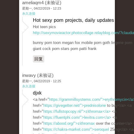
ameliaqm4 (未验证)
星期一, 04/22/2019 - 12:23
永久连接
Hot sexy porn projects, daily updates
Hot teen pics
http://sexymovieactor.photocollage.relayblog.com/?claudi
bunny porn toon megan fox mobile porn goth lingerie porn
giant cock porn stars porn patti frank
回复
inwavy (未验证)
星期一, 04/22/2019 - 12:25
永久连接
djxk
<a href="
https://grammillsystems.com/">erythromycin</a
href="
https://givegetter.net/">prednisolone
to buy</a> <a
href="
https://fullstopcopy.nl/">zithromax</a>
<a
href="
https://fluentphi.com/">levitra.com</a>
<a
href="
https://abood.org/">zithromax
over the counter</a>
href="
https://chakra-market.com/">seroquel
25mg</a> <a