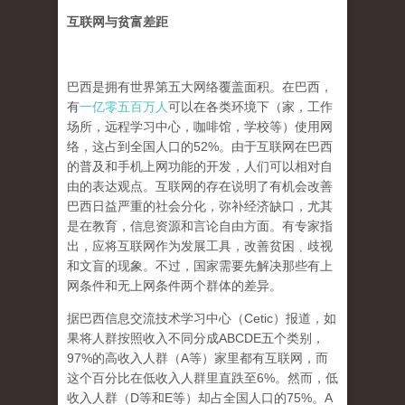
互联网与贫富差距
巴西是拥有世界第五大网络覆盖面积。在巴西，
有
一亿零五百万人
可以在各类环境下（家，工作
场所，远程学习中心，咖啡馆，学校等）使用网
络，这占到全国人口的52%。由于互联网在巴西
的普及和手机上网功能的开发，人们可以相对自
由的表达观点。互联网的存在说明了有机会改善
巴西日益严重的社会分化，弥补经济缺口，尤其
是在教育，信息资源和言论自由方面。有专家指
出，应将互联网作为发展工具，改善贫困﹑歧视
和文盲的现象。不过，国家需要先解决那些有上
网条件和无上网条件两个群体的差异。
据巴西信息交流技术学习中心（Cetic）报道，如
果将人群按照收入不同分成ABCDE五个类别，
97%的高收入人群（A等）家里都有互联网，而
这个百分比在低收入人群里直跌至6%。然而，低
收入人群（D等和E等）却占全国人口的75%。A