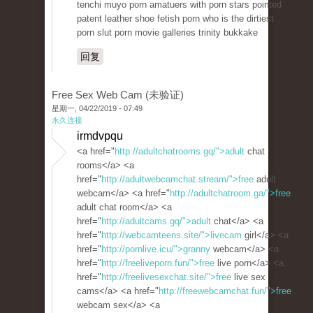
tenchi muyo porn amatuers with porn stars pointed
patent leather shoe fetish porn who is the dirtiest
porn slut porn movie galleries trinity bukkake
回复
Free Sex Web Cam (未验证)
星期一, 04/22/2019 - 07:49
永久连接
irmdvpqu
<a href="
http://adultchatrooms.gq/">adult
chat
rooms</a> <a
href="
http://adultwebcamchat.stream/">free
adult
webcam</a> <a href="
http://adultchatroom.ga/">free
adult chat room</a> <a
href="
http://adultcams.gq/">adult
chat</a> <a
href="
http://webcamteens.site/">livecam
girl</a> <a
href="
http://pornlive.icu/">granny
webcam</a> <a
href="
http://freeliveporn.fun/">free
live porn</a> <a
href="
http://freelivesexchat.site/">free
live sex
cams</a> <a href="
http://freewebcamchat.fun/">free
webcam sex</a> <a