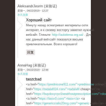
AleksandrJeorm (未验证)
星期一, 04/22/2019 - 12:27
永久连接
Хороший сайт
Минуту назад осматривал материалы сети
интернет, и к своему восторгу заметил нужный
вебсайт. Гляньте:
http://autotema.org.ua/
. Для
нас данный веб-сайт показался весьма
привлекательным. Всего хорошего!
回复
AnnaHag (未验证)
星期一, 04/22/2019 - 12:48
永久连接
taozcbad
<a href="
https://prednisone911.com/">prednisone
online<
href="
https://tadalafil24.com/">tadalafil
cheap</a> <a
href="
https://buydoxycyclinewithoutprescription.com/">do
<a href="
https://lasix0.com/">lasix</a>
<a
href="
https://genericcialis20mg.com/">generic
cialis</a> 