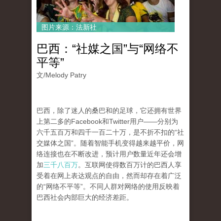
图片来源：法新社
巴西：“社媒之国”与“网络不
平等”
文/
Melody Patry
巴西，除了迷人的桑巴和的足球，它还拥有世界
上第二多的Facebook和Twitter用户——分别为
六千五百万和四千一百二十万，是不折不扣的“社
交媒体之国”。随着智能手机变得越来越平价，网
络连接也在不断改进，预计用户数量近年还会增
加
三千八百万
。互联网使得数百万计的巴西人享
受着在网上表达观点的自由，然而却存在着广泛
的“网络不平等”。不同人群对网络的使用反映着
巴西社会内部巨大的经济差距。