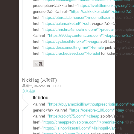
prescription</a> <a href="
https://fivelittlemonkeys.org/">
generic</a> <a href="
https://askkicker.club/">clomid</a>
href="
https://eterealab.house/">indomethacin
indocin</a>
href="
https://aulamarket.nl/">soft
viagra</a> <a
href="
https://christina4snowline.com/">proscar
prescripti
<a href="
https://90daycontentcure.com/">dapoxetine</a>
href="
https://cyclesoflife.bike/">viagra
soft tabs</a> <a
href="
https://desiconsulting.me/">female
pink viagra</a> 
href="
https://crackedseed.co/">toradol
for kidney stones<
回复
NickHag (未验证)
星期一, 04/22/2019 - 11:21
永久连接
tlcbdoui
<a href="
https://buyamoxicillinwithoutprescription.com/">a
generic</a> <a href="
https://celebrex100.com/">buy
chea
<a href="
https://zoloft75.com/">cheap
zoloft</a> <a
href="
https://cheapprednisolone.com/">prednisolone
40 m
href="
https://lisinoprilzestril.com/">lisinopril</a>
<a