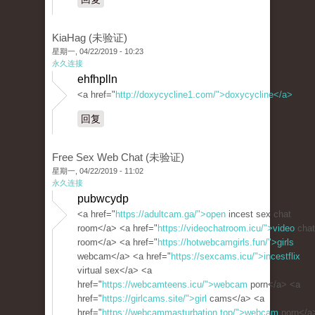
KiaHag (未验证)
星期一, 04/22/2019 - 10:23
永久连接
ehfhplln
<a href="
http://doxycycline1.com/">doxycycline</a>
回复
Free Sex Web Chat (未验证)
星期一, 04/22/2019 - 11:02
永久连接
pubwcydp
<a href="
https://adultcam.ga/">open
incest sex chat
room</a> <a href="
https://videochatroom.icu/">video
chat
room</a> <a href="
https://hotwebcamgirls.fun/">girls
webcam</a> <a href="
https://sexcams.icu/">incestflix
virtual sex</a> <a
href="
https://webcamteens.icu/">webcam
porn</a> <a
href="
https://girlcams.site/">girl
cams</a> <a
href="
https://webcammasturbation.top/">webcam
porn</a