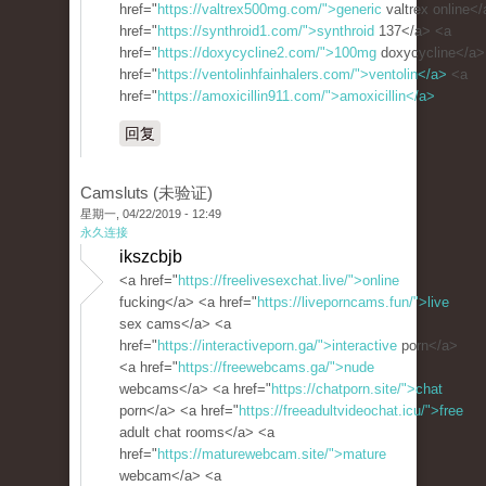
href="
https://valtrex500mg.com/">generic
valtrex online<
href="
https://synthroid1.com/">synthroid
137</a> <a
href="
https://doxycycline2.com/">100mg
doxycycline</a>
href="
https://ventolinhfainhalers.com/">ventolin</a>
<a
href="
https://amoxicillin911.com/">amoxicillin</a>
回复
Camsluts (未验证)
星期一, 04/22/2019 - 12:49
永久连接
ikszcbjb
<a href="
https://freelivesexchat.live/">online
fucking</a> <a href="
https://liveporncams.fun/">live
sex cams</a> <a
href="
https://interactiveporn.ga/">interactive
porn</a>
<a href="
https://freewebcams.ga/">nude
webcams</a> <a href="
https://chatporn.site/">chat
porn</a> <a href="
https://freeadultvideochat.icu/">free
adult chat rooms</a> <a
href="
https://maturewebcam.site/">mature
webcam</a> <a