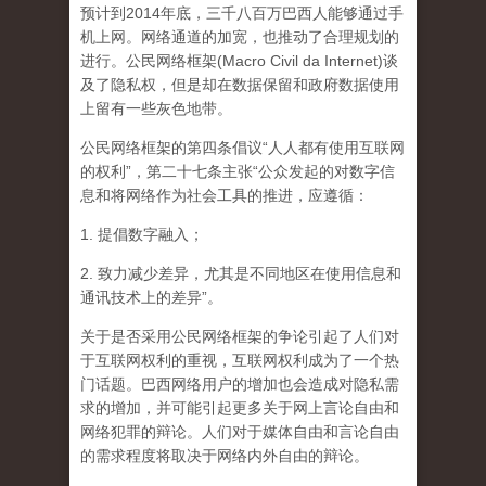
预计到2014年底，三千八百万巴西人能够通过手
机上网。网络通道的加宽，也推动了合理规划的
进行。公民网络框架(Macro Civil da Internet)谈
及了隐私权，但是却在数据保留和政府数据使用
上留有一些灰色地带。
公民网络框架的第四条倡议“人人都有使用互联网
的权利”，第二十七条主张“公众发起的对数字信
息和将网络作为社会工具的推进，应遵循：
1. 提倡数字融入；
2. 致力减少差异，尤其是不同地区在使用信息和
通讯技术上的差异”。
关于是否采用公民网络框架的争论引起了人们对
于互联网权利的重视，互联网权利成为了一个热
门话题。巴西网络用户的增加也会造成对隐私需
求的增加，并可能引起更多关于网上言论自由和
网络犯罪的辩论。人们对于媒体自由和言论自由
的需求程度将取决于网络内外自由的辩论。