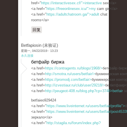
href="
https://interactivesex.cf/">interactive
sex</a>
<a href="
https://freeonlinesex.icu/">my
cam girl</a>
<a href="
https://adultchatroom.ga/">adult
chat
rooms</a>
回复
Betfapiosin (未验证)
星期一, 04/22/2019 - 13:23
永久连接
бетфайр биржа
<a href=
https://contragents.ru/blogs/1968/>
бетфайр бирж
<a href=
http://smotra.ru/users/betfair/>
букмекерская конт
<a href=
https://promodj.com/betfair>
букмекерская контор
<a href=
http://izvestiaur.ru/club/user/29218/>
бк бетфаир<
<a href=
http://peugeot-408.ru/blog.php?cp=3748>betfair
зе
betfaieo929424
<a href="
https://www.liveinternet.ru/users/betfair/profile">
б
<a href="
https://www.liveinternet.ru/users/betfair/post453
зеркало</a>
<a href="
http://stagila.ru/forum/index.php?