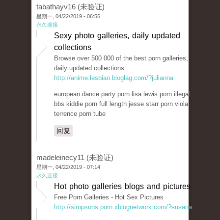
tabathayv16 (未验证)
星期一, 04/22/2019 - 06:56
永久连接
Sexy photo galleries, daily updated
collections
Browse over 500 000 of the best porn galleries,
daily updated collections
http://anime.lesbian.bloglag.com/?julianna
european dance party porn lisa lewis porn illegal
bbs kiddie porn full length jesse starr porn viola
terrence porn tube
回复
madeleinecy11 (未验证)
星期一, 04/22/2019 - 07:14
永久连接
Hot photo galleries blogs and pictures
Free Porn Galleries - Hot Sex Pictures
http://simpsons.porn.xblognetwork.com/?susana