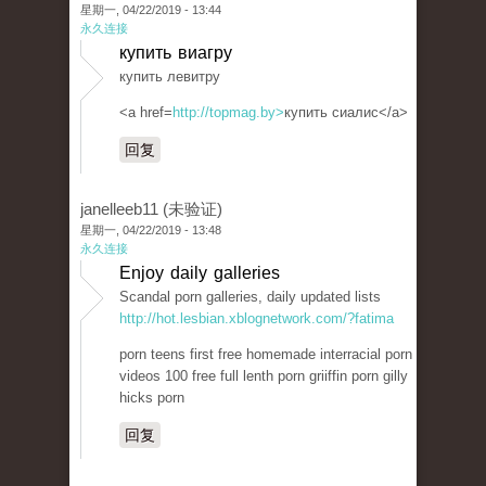
星期一, 04/22/2019 - 13:44
永久连接
купить виагру
купить левитру
<a href=
http://topmag.by>
купить сиалис</a>
回复
janelleeb11 (未验证)
星期一, 04/22/2019 - 13:48
永久连接
Enjoy daily galleries
Scandal porn galleries, daily updated lists
http://hot.lesbian.xblognetwork.com/?fatima
porn teens first free homemade interracial porn
videos 100 free full lenth porn griiffin porn gilly
hicks porn
回复