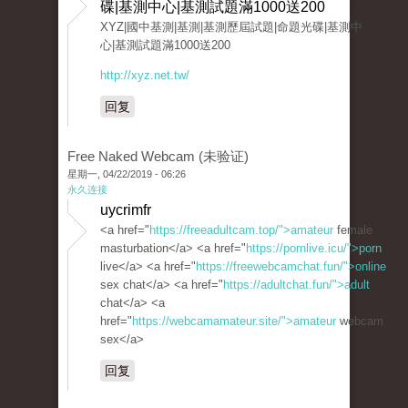
碟|基測中心|基測試題滿1000送200
XYZ|國中基測|基測|基測歷屆試題|命題光碟|基測中
心|基測試題滿1000送200
http://xyz.net.tw/
回复
Free Naked Webcam (未验证)
星期一, 04/22/2019 - 06:26
永久连接
uycrimfr
<a href="
https://freeadultcam.top/">amateur
female
masturbation</a> <a href="
https://pornlive.icu/">porn
live</a> <a href="
https://freewebcamchat.fun/">online
sex chat</a> <a href="
https://adultchat.fun/">adult
chat</a> <a
href="
https://webcamamateur.site/">amateur
webcam
sex</a>
回复