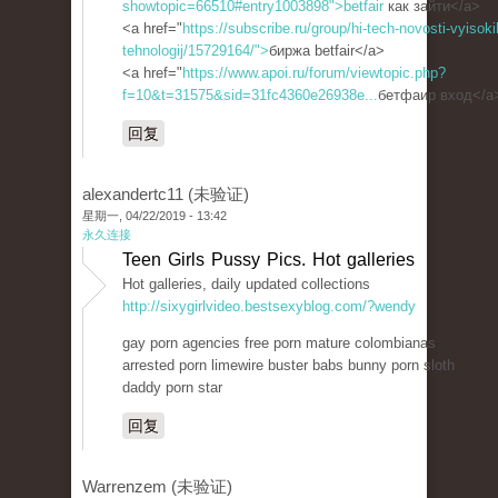
showtopic=66510#entry1003898">betfair
как зайти</a>
<a href="
https://subscribe.ru/group/hi-tech-novosti-vyisoki
tehnologij/15729164/">
биржа betfair</a>
<a href="
https://www.apoi.ru/forum/viewtopic.php?
f=10&t=31575&sid=31fc4360e26938e...
бетфаир вход</a
回复
alexandertc11 (未验证)
星期一, 04/22/2019 - 13:42
永久连接
Teen Girls Pussy Pics. Hot galleries
Hot galleries, daily updated collections
http://sixygirlvideo.bestsexyblog.com/?wendy
gay porn agencies free porn mature colombianas
arrested porn limewire buster babs bunny porn sloth
daddy porn star
回复
Warrenzem (未验证)