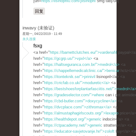
[url=
https://lisinopril0.com/]lisinopril
5mg tab[/url]
回复
inwavy (未验证)
星期一, 04/22/2019 - 11:49
永久连接
fsxg
<a href="
https://barnettclutches.eu/">vardenafil
paypal</a
href="
https://gcgrp.us/">vpxl</a>
<a
href="
https://haltseguranca.com.br/">medrol</a>
<a
href="
https://chappellemedicalclinic.ca/">benicar
hctz</a>
href="
https://itonteknik.se/">prinivil
lisinopril</a> <a
href="
https://cricfab.co.uk/">moduretic</a>
<a
href="
https://bestshoesforplantarfasciitis.net/">medrol</a
href="
https://gradeselector.com/">where
can i get arimide
href="
https://cbd-butler.com/">doxycycline</a>
<a
href="
https://dvcplace.com/">zithromax</a>
<a
href="
https://almustaphagirlscouts.org/">lexapro
price</a
href="
https://healthdepot.org/">generic
indocin</a> <a
href="
https://ctpacademy.net/">generic
strattera</a> <a
href="
https://educator-savjetovanje.hr/">zoloft
buy</a> <a