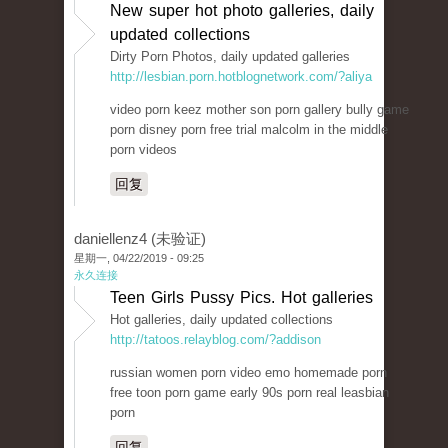
New super hot photo galleries, daily
updated collections
Dirty Porn Photos, daily updated galleries
http://lesbian.porn.hotblognetwork.com/?aliya
video porn keez mother son porn gallery bully game
porn disney porn free trial malcolm in the middle
porn videos
回复
daniellenz4 (未验证)
星期一, 04/22/2019 - 09:25
永久连接
Teen Girls Pussy Pics. Hot galleries
Hot galleries, daily updated collections
http://tatoos.relayblog.com/?addison
russian women porn video emo homemade porn
free toon porn game early 90s porn real leasbian
porn
回复