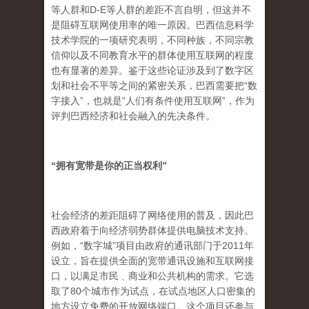
等人群和D-E等人群的差距不言自明，但这并不
是阻碍互联网使用率的唯一原因。巴西信息科学
技术学院的一项研究表明，不同种族，不同宗教
信仰以及不同教育水平的群体使用互联网的程度
也有显著的差异。鉴于这些论证涉及到了数字区
划和社会不平等之间的紧密关系，巴西需要把“数
字接入”，也就是“人们有条件使用互联网”，作为
评判巴西经济和社会融入的先决条件。
“
拥有宽带是你的正当权利
”
社会经济的差距阻碍了网络使用的普及，因此巴
西政府着于向经济弱势群体提供电脑技术支持。
例如，“数字城”项目由政府的通讯部门于2011年
设立，旨在提供全面的宽带通讯设施和互联网接
口，以满足市民﹑商业和公共机构的需求。它选
取了80个城市作为试点，在试点地区人口密集的
地方设立免费的开放网络端口。这个项目还参与