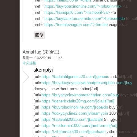
href="
https://cialis3.com/">cialis
online canada</a> <a
href="
https://buyrobaxinonline.com/">robaxin</a>
<a
href="
https://lisinopril0.com/">lisinopril</a>
<a
href="
https://buylasixfurosemide.com/">furosemide
for sa
href="
https://femaleviagra5.com/">female
viagra</a>
回复
AnnaHag (未验证)
星期一, 04/22/2019 - 11:43
永久连接
skempfyi
[url=
https://tadalafilgeneric20.com/]generic
tadalafil[/url]
[url=
https://buydoxycyclinewithoutprescription.com/]buy
doxycycline without prescription[/url]
[url=
https://buyacyclovirnoprescription.com/]buy
acyclovir[
[url=
https://genericcialis20mg.com/]cialis[/url]
[url=
https://buyrobaxinonline.com/]robaxin
buy[/url]
[url=
https://doxycycline2.com/]vibramycin
100mg[/url]
[url=
https://tadalafil20tab.com/]tadalafil
5 mg[/url]
[url=
https://metformin1000.com/]metformin[/url]
[url=
https://zithromax500.com/]purchase
zithromax online[/