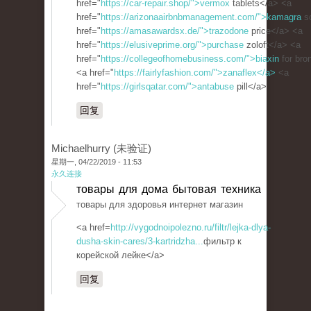
href="
https://car-repair.shop/">vermox
tablets</a> <a
href="
https://arizonaairbnbmanagement.com/">kamagra
so
href="
https://amasawardsx.de/">trazodone
price</a> <a
href="
https://elusiveprime.org/">purchase
zoloft</a> <a
href="
https://collegeofhomebusiness.com/">biaxin
for bro
<a href="
https://fairlyfashion.com/">zanaflex</a>
<a
href="
https://girlsqatar.com/">antabuse
pill</a>
回复
Michaelhurry (未验证)
星期一, 04/22/2019 - 11:53
永久连接
товары для дома бытовая техника
товары для здоровья интернет магазин
<a href=
http://vygodnoipolezno.ru/filtr/lejka-dlya-
dusha-skin-cares/3-kartridzha...
фильтр к
корейской лейке</a>
回复