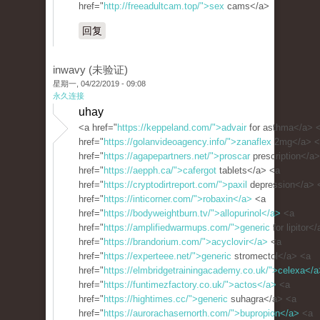
href="
http://freeadultcam.top/">sex
cams</a>
回复
inwavy (未验证)
星期一, 04/22/2019 - 09:08
永久连接
uhay
<a href="
https://keppeland.com/">advair
for asthma</a> 
href="
https://golanvideoagency.info/">zanaflex
2mg</a> <
href="
https://agapepartners.net/">proscar
prescription</a
href="
https://aepph.ca/">cafergot
tablets</a> <a
href="
https://cryptodirtreport.com/">paxil
depression</a> 
href="
https://inticorner.com/">robaxin</a>
<a
href="
https://bodyweightburn.tv/">allopurinol</a>
<a
href="
https://amplifiedwarmups.com/">generic
for lipitor<
href="
https://brandorium.com/">acyclovir</a>
<a
href="
https://experteee.net/">generic
stromectol</a> <a
href="
https://elmbridgetrainingacademy.co.uk/">celexa</a
href="
https://funtimezfactory.co.uk/">actos</a>
<a
href="
https://hightimes.cc/">generic
suhagra</a> <a
href="
https://aurorachasernorth.com/">bupropion</a>
<a