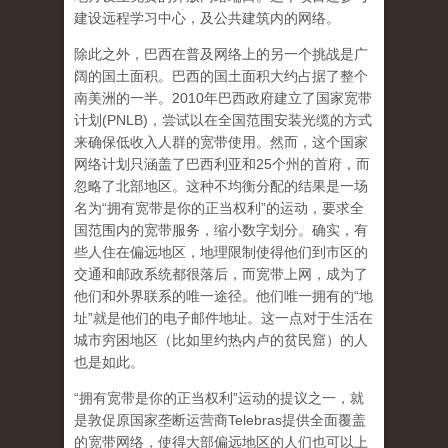
建设远程学习中心，及公共建筑内的网络。
除此之外，巴西在普及网络上的另一个挑战是广
阔的国土面积。巴西的国土面积大约占据了整个
南美洲的一半。2010年巴西政府建立了国家宽带
计划(PNLB)，尝试以在全国范围安装光缆的方式
来确保低收入人群的宽带使用。然而，这个国家
网络计划只涵盖了巴西利亚和25个州的首府，而
忽略了北部地区。这种不均衡分配的结果是一场
名为“拥有宽带是你的正当权利”的运动，要求全
国范围内的宽带服务，缩小数字划分。确实，有
些人住在偏远地区，地理限制使得他们到市区的
交通和邮政系统都很落后，而宽带上网，成为了
他们和外界联系的唯一途径。他们唯一拥有的“地
址”就是他们的电子邮件地址。这一点对于生活在
城市穷困地区（比如里约热内卢的贫民窟）的人
也是如此。
“拥有宽带是你的正当权利”运动的提议之一，就
是敦促原国家垄断运营商Telebras提供全面覆盖
的宽带网络，使得大部偏远地区的人们也可以上