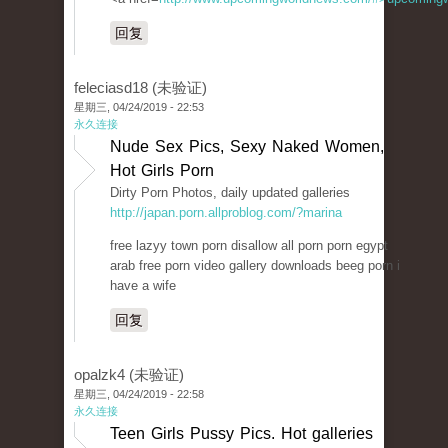
回复
feleciasd18 (未验证)
星期三, 04/24/2019 - 22:53
永久连接
Nude Sex Pics, Sexy Naked Women,
Hot Girls Porn
Dirty Porn Photos, daily updated galleries
http://japan.porn.allproblog.com/?marina
free lazyy town porn disallow all porn porn egypt
arab free porn video gallery downloads beeg porn i
have a wife
回复
opalzk4 (未验证)
星期三, 04/24/2019 - 22:58
永久连接
Teen Girls Pussy Pics. Hot galleries