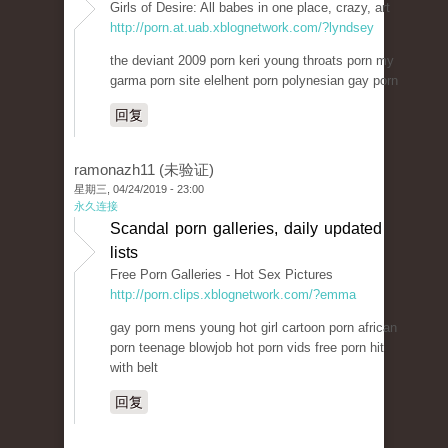
Girls of Desire: All babes in one place, crazy, art
http://porn.at.uab.xblognetwork.com/?lyndsey
the deviant 2009 porn keri young throats porn my
garma porn site elelhent porn polynesian gay porn
回复
ramonazh11 (未验证)
星期三, 04/24/2019 - 23:00
永久连接
Scandal porn galleries, daily updated
lists
Free Porn Galleries - Hot Sex Pictures
http://porn.clips.xblognetwork.com/?emma
gay porn mens young hot girl cartoon porn african
porn teenage blowjob hot porn vids free porn hit
with belt
回复