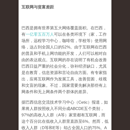
互联网与贫富差距
巴西是拥有世界第五大网络覆盖面积。在巴西，
有
一亿零五百万人
可以在各类环境下（家，工作
场所，远程学习中心，咖啡馆，学校等）使用网
络，这占到全国人口的52%。由于互联网在巴西
的普及和手机上网功能的开发，人们可以相对自
由的表达观点。互联网的存在说明了有机会改善
巴西日益严重的社会分化，弥补经济缺口，尤其
是在教育，信息资源和言论自由方面。有专家指
出，应将互联网作为发展工具，改善贫困﹑歧视
和文盲的现象。不过，国家需要先解决那些有上
网条件和无上网条件两个群体的差异。
据巴西信息交流技术学习中心（Cetic）报道，如
果将人群按照收入不同分成ABCDE五个类别，
97%的高收入人群（A等）家里都有互联网，而
这个百分比在低收入人群里直跌至6%。然而，低
收入人群（D等和E等）却占全国人口的75%。A