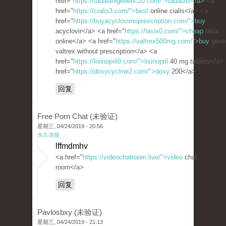
href="
https://tadalafilgeneric20.com/">tadalafil</a>
<a
href="
https://cialis3.com/">best
online cialis</a> <a
href="
https://buyacyclovirnoprescription.com/">buy
acyclovir</a> <a href="
https://lasix0.com/">cheap
lasix
online</a> <a href="
https://valtrex500mg.com/">buy
gener
valtrex without prescription</a> <a
href="
https://lisinopril0.com/">lisinopril
40 mg tablets</a>
href="
https://doxycycline2.com/">doxy
200</a>
回复
Free Porn Chat (未验证)
星期三, 04/24/2019 - 20:56
永久连接
lffmdmhv
<a href="
https://videochatroom.live/">video
chat
room</a>
回复
Pavlosbxy (未验证)
星期三, 04/24/2019 - 21:13