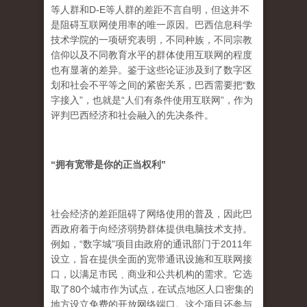
等人群和D-E等人群的差距不言自明，但这并不
是阻碍互联网使用率的唯一原因。巴西信息科学
技术学院的一项研究表明，不同种族，不同宗教
信仰以及不同教育水平的群体使用互联网的程度
也有显著的差异。鉴于这些论证涉及到了数字区
划和社会不平等之间的紧密关系，巴西需要把“数
字接入”，也就是“人们有条件使用互联网”，作为
评判巴西经济和社会融入的先决条件。
“
拥有宽带是你的正当权利
”
社会经济的差距阻碍了网络使用的普及，因此巴
西政府着于向经济弱势群体提供电脑技术支持。
例如，“数字城”项目由政府的通讯部门于2011年
设立，旨在提供全面的宽带通讯设施和互联网接
口，以满足市民﹑商业和公共机构的需求。它选
取了80个城市作为试点，在试点地区人口密集的
地方设立免费的开放网络端口。这个项目还参与