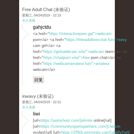
Free Adult Chat (未验证)
星期三, 04/24/2019 - 22:15
永久连接
gahjctdu
<a href="
https://interactiveporn.ga/">webcam
porn</a> <a href="
https://freeadultsexchat.fun/">sexy
cam girl</a> <a
href="
https://girlswebcam.site/">webcam
teen</a> <a
href="
https://chatporn.site/">free
porn chat</a> <a
href="
https://webcamamateur.fun/">amateur
webcam</a>
回复
inwavy (未验证)
星期三, 04/24/2019 - 22:21
永久连接
liwi
[url=
https://autoshost.com/]elimite
online[/url]
[url=
https://communitysportspartners.com/]cleocin
ovules[/url] [url=
https://2050community.com/]abilify[/url]