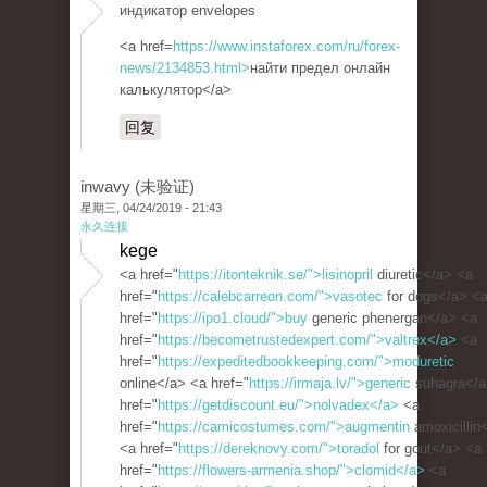
индикатор envelopes
<a href=
https://www.instaforex.com/ru/forex-
news/2134853.html>
найти предел онлайн
калькулятор</a>
回复
inwavy (未验证)
星期三, 04/24/2019 - 21:43
永久连接
kege
<a href="
https://itonteknik.se/">lisinopril
diuretic</a> <a
href="
https://calebcarreon.com/">vasotec
for dogs</a> <
href="
https://ipo1.cloud/">buy
generic phenergan</a> <a
href="
https://becometrustedexpert.com/">valtrex</a>
<a
href="
https://expeditedbookkeeping.com/">moduretic
online</a> <a href="
https://irmaja.lv/">generic
suhagra</a
href="
https://getdiscount.eu/">nolvadex</a>
<a
href="
https://camicostumes.com/">augmentin
amoxicillin
<a href="
https://dereknovy.com/">toradol
for gout</a> <a
href="
https://flowers-armenia.shop/">clomid</a>
<a