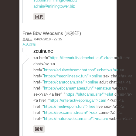
support@miningtower.biz
admin@miningtower.biz
回复
Free Bbw Webcams (未验证)
星期三, 04/24/2019 - 22:15
永久连接
zcuinunc
<a href="
https://freeadultvideochat.icu/">free
adult sex
chat</a> <a
href="
https://adultwebcamchat.top/">chatiw</a>
<a
href="
https://freeonlinesex.fun/">online
sex chat</a> <a
href="
https://camtocam.site/">online
adult chat</a> <a
href="
https://webcamamateur.fun/">amateur
webcam
sex</a> <a href="
https://slutcams.site/">slut
cams</a>
<a href="
https://interactiveporn.ga/">cam
4</a> <a
href="
https://freeliveporn.fun/">free
live sex</a> <a
href="
https://sexcams.stream/">sex
cams</a> <a
href="
https://maturewebcam.site/">mature
webcam</a>
回复