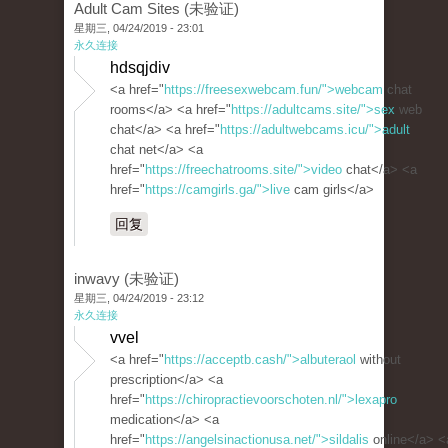
Adult Cam Sites (未验证)
星期三, 04/24/2019 - 23:01
永久连接
hdsqjdiv
<a href="
https://freesexwebcam.fun/">webcam
chat
rooms</a> <a href="
https://adultcams.site/">sex
web
chat</a> <a href="
https://adultwebcams.icu/">adult
chat net</a> <a
href="
https://freechatrooms.site/">video
chat</a> <a
href="
https://camgirls.ga/">live
cam girls</a>
回复
inwavy (未验证)
星期三, 04/24/2019 - 23:12
永久连接
vvel
<a href="
https://acceptb.cash/">albuteraol
without
prescription</a> <a
href="
https://chiropractievoorschoten.nl/">lexapro
medication</a> <a
href="
https://angelsinactionusa.net/">sildalis
online</a> <