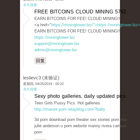
永久连接
FREE BITCOINS CLOUD MINING 5742
EARN BITCOINS FOR FEE! CLOUD MINING!!
<a href="
https://miningtower.biz/">https://miningtower.biz
EARN BITCOINS FOR FEE! CLOUD MINING!!
https://miningtower.biz
support@miningtower.biz
admin@miningtower.biz
回复
leslievc3 (未验证)
星期四, 04/25/2019 - 00:22
永久连接
Sexy photo galleries, daily updated pics
Teen Girls Pussy Pics. Hot galleries
http://mature.porn.relayblog.com/?baby
3d porn download porn theater sex stories porn star
julie anderson u porn website manny rivera cartoon
porn