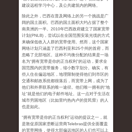
建设远程学习中心，及公共建筑内的网络。
除此之外，巴西在普及网络上的另一个挑战是广
阔的国土面积。巴西的国土面积大约占据了整个
南美洲的一半。2010年巴西政府建立了国家宽带
计划(PNLB)，尝试以在全国范围安装光缆的方式
来确保低收入人群的宽带使用。然而，这个国家
网络计划只涵盖了巴西利亚和25个州的首府，而
忽略了北部地区。这种不均衡分配的结果是一场
名为“拥有宽带是你的正当权利”的运动，要求全
国范围内的宽带服务，缩小数字划分。确实，有
些人住在偏远地区，地理限制使得他们到市区的
交通和邮政系统都很落后，而宽带上网，成为了
他们和外界联系的唯一途径。他们唯一拥有的“地
址”就是他们的电子邮件地址。这一点对于生活在
城市穷困地区（比如里约热内卢的贫民窟）的人
也是如此。
“拥有宽带是你的正当权利”运动的提议之一，就
是敦促原国家垄断运营商Telebras提供全面覆盖
的宽带网络，使得大部偏远地区的人们也可以上