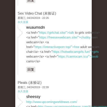
回复
Sex Video Chat (未验证)
星期三, 04/24/2019 - 22:26
永久连接
wuaumsdn
<a href="
https://girlchat.site/">talk
to girls online</a>
<a href="
https://freesexwebcam.site/">chubby
teen
webcam</a> <a
href="
https://interactiveporn.top/">free
adult webcam
chat</a> <a href="
https://hotwebcamgirls.fun/">girls
webcam</a> <a href="
https://camtocam.icu/">boob
cams</a>
回复
Pleats (未验证)
星期三, 04/24/2019 - 22:39
永久连接
sheessy
http://www.upcomingworldnews.com/
<a href=
http://www.upcomingworldnews.com/#>upcoming