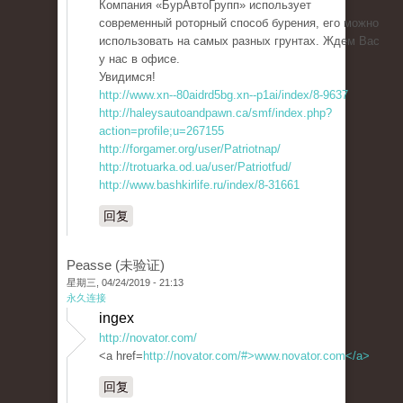
Компания «БурАвтоГрупп» использует
современный роторный способ бурения, его можно
использовать на самых разных грунтах. Ждем Вас
у нас в офисе.
Увидимся!
http://www.xn--80aidrd5bg.xn--p1ai/index/8-9637
http://haleysautoandpawn.ca/smf/index.php?
action=profile;u=267155
http://forgamer.org/user/Patriotnap/
http://trotuarka.od.ua/user/Patriotfud/
http://www.bashkirlife.ru/index/8-31661
回复
Peasse (未验证)
星期三, 04/24/2019 - 21:13
永久连接
ingex
http://novator.com/
<a href=
http://novator.com/#>www.novator.com</a>
回复