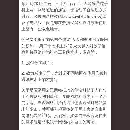
预计到2014年底，三千八百万巴西人能够通过手
机上网。网络通道的加宽，也推动了合理规划的
进行。公民网络框架(Macro Civil da Internet)谈
及了隐私权，但是却在数据保留和政府数据使用
上留有一些灰色地带。
公民网络框架的第四条倡议“人人都有使用互联网
的权利”，第二十七条主张“公众发起的对数字信
息和将网络作为社会工具的推进，应遵循：
1. 提倡数字融入；
2. 致力减少差异，尤其是不同地区在使用信息和
通讯技术上的差异”。
关于是否采用公民网络框架的争论引起了人们对
于互联网权利的重视，互联网权利成为了一个热
门话题。巴西网络用户的增加也会造成对隐私需
求的增加，并可能引起更多关于网上言论自由和
网络犯罪的辩论。人们对于媒体自由和言论自由
的需求程度将取决于网络内外自由的辩论。