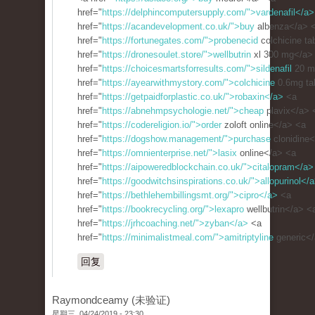
href="
https://delphincomputersupply.com/">vardenafil</a>
href="
https://acandevelopment.co.uk/">buy
albenza</a> 
href="
https://fortunegates.com/">probenecid
colchicine ta
href="
https://dronesoulet.store/">wellbutrin
xl 300 mg</a>
href="
https://choicesmartsforresults.com/">sildenafil
20 m
href="
https://ayearwithmystory.com/">colchicine
0.6mg ta
href="
https://getpaidforplastic.co.uk/">robaxin</a>
<a
href="
https://abnehmpsychologie.net/">cheap
plavix</a> 
href="
https://codereligion.io/">order
zoloft online</a> <a
href="
https://dogshow.management/">purchase
clonidine
href="
https://omnienterprise.net/">lasix
online</a> <a
href="
https://aipoweredblockchain.co.uk/">citalopram</a>
href="
https://goodwitchsinspirations.co.uk/">allopurinol</
href="
https://bethlehembillingsmt.org/">cipro</a>
<a
href="
https://bookrecycling.org/">lexapro
wellbutrin</a> <
href="
https://jrhcoaching.net/">zyban</a>
<a
href="
https://minimalistmeal.com/">amitriptyline
generic<
回复
Raymondceamy (未验证)
星期三, 04/24/2019 - 23:30