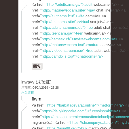
<a href="
http://adultcams.ga/">adult
webcams</a> <a
href="
http://maturewebcam.site/">gay
chat lines</a> <a
href="
http://slutcams.icu/">wife
cam</a> <a
href="
http://slutcams.site/">virtual
sex joi</a> <a
href="
http://adultchatrooms.cf/">free
adult chat rooms</a
href="
http://teencam.ga/">teen
webcam</a> <a
href="
http://camsex.cf/">myfreewebcams.com</a>
<a
href="
http://maturewebcam.icu/">mature
cam</a> <a
href="
http://videochatroom.icu/">free
adult web cam</a> 
href="
http://camdolls.top/">chatrooms</a>
回复
inwavy (未验证)
星期三, 04/24/2019 - 23:28
永久连接
flwm
<a href="
https://barbatadevarat.online/">metformin</a>
<
href="
https://dailykingcake.com/">fureosinomide</a>
<a
href="
https://chicagospremieracousticmichaeljacksoncove
migraine</a> <a href="
https://cleanupmydata.com/">hydro
<a href="
https://asia88.org/">buy
medrol</a> <a