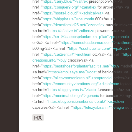
href="
https://carry.blue/">valtrex
prescription</a> <a
href="
https://conquer9.org/">zanaflex
for anxiety</a> <a
href="
https://hosts4.cloud/">xednical</a>
<a
href="
https://shippist.us/">neurontin
600</a> <a
href="
https://demsfornjld25.net/">zanaflex
muscle relaxer
<a href="
https://aflative.ir/">albenza
pinworms</a> <a
href="
https://xn--80aaebbsp4ankm.xn--p1ai/">propranolol
er</a> <a href="
https://homesteadbarnco.com/">azithrom
500mg</a> <a href="
https://scottcuellar.com/">vpxl</a>
<
href="
https://car2rent.ir/">motilium
otc</a> <a href="
https
creations.info/">buy
cleocin</a> <a
href="
https://bestshoesforplantarfasciitis.net/">buy
medrol
<a href="
https://emojisays.me/">cost
of benicar</a> <a
href="
https://allesvoorsenioren.nl/">propranolol
order</a> 
href="
https://communityvibrations.org/">diclofenac
topical
<a href="
https://biggitybros.tv/">lasix
furosemide</a> <a
href="
https://menimal.design/">generic
for benicar 20 mg
<a href="
https://buypensionerbonds.co.uk/">acyclovir
capsules</a> <a href="
https://felezyabiran.ir/">viagra
soft
回复