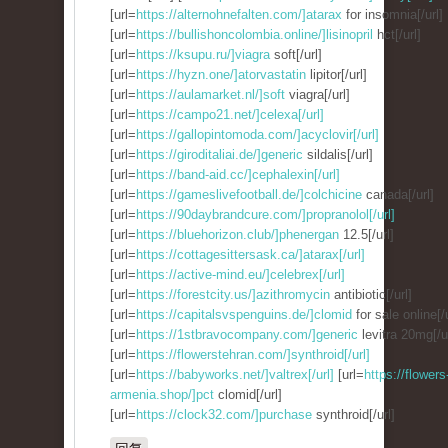
[url=
https://alternohnefalten.com/]atarax
for insomnia[/url]
[url=
https://bullishoncolombia.online/]lisinopril
hct[/url]
[url=
https://ksupu.ru/]viagra
soft[/url]
[url=
https://hyzn.one/]atorvastatin
lipitor[/url]
[url=
https://aulamarket.nl/]soft
viagra[/url]
[url=
https://campo21.net/]celexa[/url]
[url=
https://gallopintomoda.com/]acyclovir[/url]
[url=
https://giroditaliai.de/]generic
sildalis[/url]
[url=
https://band-aid.cc/]cephalexin[/url]
[url=
https://gameslivefootball.de/]colchicine
canada[/url]
[url=
https://90daybrandcure.com/]propranolol[/url]
[url=
https://bluehorizon.club/]phenergan
12.5[/url]
[url=
https://cottagesittersask.ca/]atarax[/url]
[url=
https://active-mind.eu/]celebrex[/url]
[url=
https://forestcity.us/]azithromycin
antibiotic[/url]
[url=
https://capitalsvspenguins.de/]clomid
for sale online[/u
[url=
https://1stbravocompany.com/]generic
levitra 20mg[/ur
[url=
https://flowerstehran.com/]synthroid[/url]
[url=
https://babyworks.net/]valtrex[/url]
[url=
https://flowers
armenia.shop/]pct
clomid[/url]
[url=
https://clock32.com/]purchase
synthroid[/url]