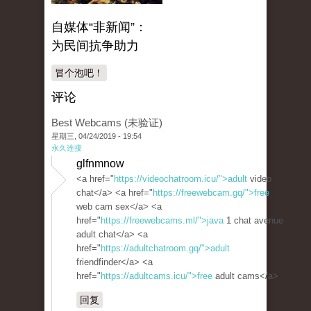
自媒体“非新闻”：
为民间抗争助力
冒个泡吧！
评论
Best Webcams (未验证)
星期三, 04/24/2019 - 19:54
永久连接
glfnmnow
<a href="
https://videochatroom.icu/">adult
video
chat</a> <a href="
https://freewebcam.gq/">free
web cam sex</a> <a
href="
https://freewebcams.ml/">java
1 chat avenue
adult chat</a> <a
href="
https://adultchatroom.gq/">adult
friendfinder</a> <a
href="
https://adultcams.icu/">free
adult cams</a>
回复