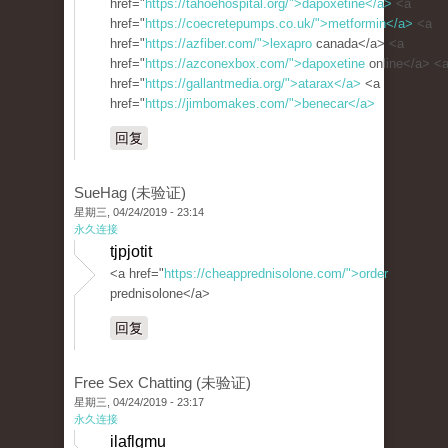
href="
https://tahoehospital.org/">dapoxetine</a>
<a
href="
https://coecretepumps.co.uk/">metformin</a>
<a
href="
https://azfiber.com/">lexapro
canada</a> <a
href="
https://azconexbox.com/">dapoxetine
online</a> <
href="
https://gallantmedia.org/">atarax</a>
<a
href="
https://jimbomakes.com/">benecar</a>
回复
SueHag (未验证)
星期三, 04/24/2019 - 23:14
永久连接
tjpjotit
<a href="
https://cheapprednisolone.com/">order
prednisolone</a>
回复
Free Sex Chatting (未验证)
星期三, 04/24/2019 - 23:17
永久连接
ilaflgmu