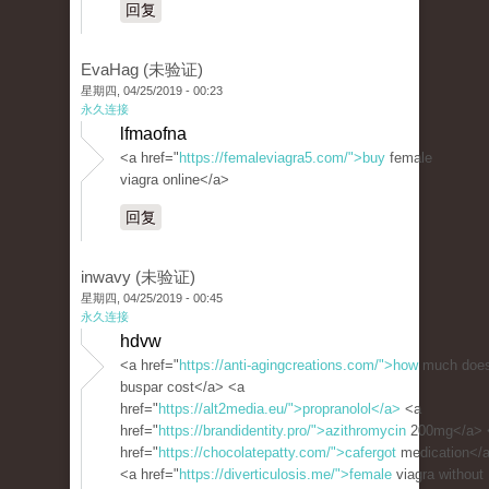
回复
EvaHag (未验证)
星期四, 04/25/2019 - 00:23
永久连接
lfmaofna
<a href="
https://femaleviagra5.com/">buy
female
viagra online</a>
回复
inwavy (未验证)
星期四, 04/25/2019 - 00:45
永久连接
hdvw
<a href="
https://anti-agingcreations.com/">how
much doe
buspar cost</a> <a
href="
https://alt2media.eu/">propranolol</a>
<a
href="
https://brandidentity.pro/">azithromycin
200mg</a> 
href="
https://chocolatepatty.com/">cafergot
medication</
<a href="
https://diverticulosis.me/">female
viagra without