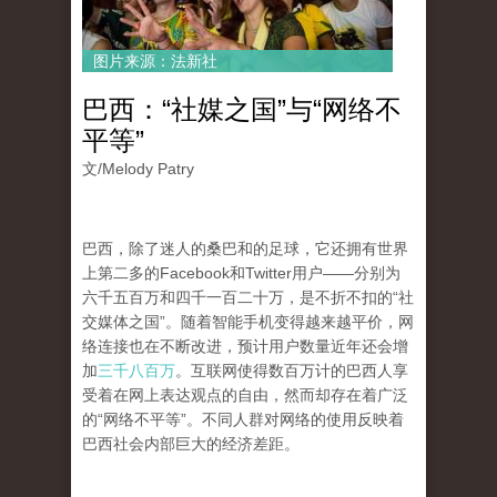
图片来源：法新社
巴西：“社媒之国”与“网络不
平等”
文/
Melody Patry
巴西，除了迷人的桑巴和的足球，它还拥有世界
上第二多的Facebook和Twitter用户——分别为
六千五百万和四千一百二十万，是不折不扣的“社
交媒体之国”。随着智能手机变得越来越平价，网
络连接也在不断改进，预计用户数量近年还会增
加
三千八百万
。互联网使得数百万计的巴西人享
受着在网上表达观点的自由，然而却存在着广泛
的“网络不平等”。不同人群对网络的使用反映着
巴西社会内部巨大的经济差距。