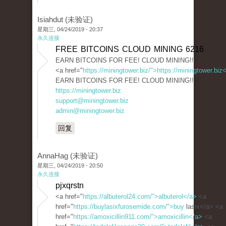
Isiahdut (未验证)
星期三, 04/24/2019 - 20:37
永久连接
FREE BITCOINS CLOUD MINING 6216
EARN BITCOINS FOR FEE! CLOUD MINING!!
<a href="
https://miningtower.biz/">https://miningtower.biz
EARN BITCOINS FOR FEE! CLOUD MINING!!
https://miningtower.biz
support@miningtower.biz
admin@miningtower.biz
回复
AnnaHag (未验证)
星期三, 04/24/2019 - 20:50
永久连接
pjxqrstn
<a href="
https://albuterol24.com/">albuterol</a>
<a
href="
https://buylasixfurosemide.com/">buy
lasix</a> <a
href="
https://amoxicillin911.com/">amoxicillin</a>
<a