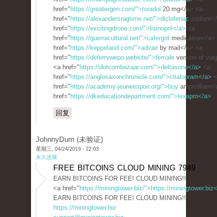
href="
https://greatergen.com/">toradol
20 mg</a> <a
href="
https://alexandersragtime.net/">diclofenac
sodium</
href="
https://excitingdrone.com/">lisinopril</a>
<a
href="
https://guerracultural.net/">cafergot
medication</a>
href="
https://keppeland.com/">advair
by mail</a> <a
href="
https://deferrvwepo.website/">female
version of via
<a href="
https://dotcombazaar.com/">deltasone</a>
<a
href="
https://anglosaxonchronicle.com/">citalopram</a>
<
href="
https://academy-jeuneespoir.org/">buy
ampicillian<
href="
https://dkeducationdepartment.com/">lexapro</a>
回复
JohnnyDum (未验证)
星期三, 04/24/2019 - 22:03
永久连接
FREE BITCOINS CLOUD MINING 7949
EARN BITCOINS FOR FEE! CLOUD MINING!!
<a href="
https://miningtower.biz/">https://miningtower.biz
EARN BITCOINS FOR FEE! CLOUD MINING!!
https://miningtower.biz