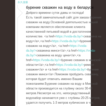
永久连接
бурение скважин на воду в беларуси
Доброго времени суток дамы и господа!
Есть такой замечательный сайт для заказа бурения
скважин на воду.Основной деятельностью нашей
компании является обеспечение клиента
качественной питьевой водой в достаточном
количестве. <a href=
https://voda-da.by/>
скважина на
воду</a>,<a href=
https://voda-da.by/>
бурение
скважин на воду</a>, <a href=
https://voda-
da.by/>
скважина минск</a>,<a href=
https://voda-
da.by/>
скважина на воду цена</a>,<a
href=
https://voda-da.by/>
бурение скважин в минской
области</a>,<a href=
https://voda-da.by/>
ремонт
скважин</a> и <a href=
https://voda-da.by/>
бурение
скважин минск</a>.Поможем пробурить скважину,
которая будет отвечать именно Вашим
пожеланиям.Бурение скважин на воду в Минской
области производится на глубину около 30-40
метров.Несмотря на это, непосредственный
водозабор начинается уже с глубины 20-25 метров,
удается получить 1-3 метров кубических в час.